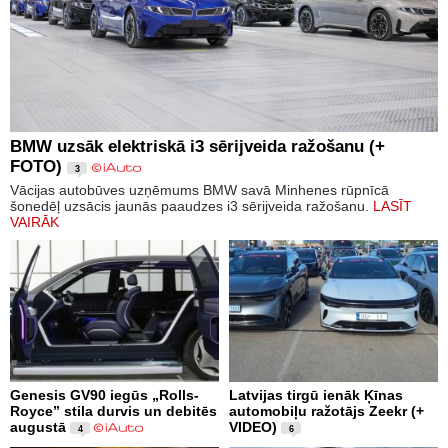
BMW uzsāk elektriskā i3 sērijveida ražošanu (+
FOTO)
3
Vācijas autobūves uzņēmums BMW savā Minhenes rūpnīcā
šonedēļ uzsācis jaunās paaudzes i3 sērijveida ražošanu.
LASĪT
VAIRĀK
Genesis GV90 iegūs „Rolls-
Latvijas tirgū ienāk Ķīnas
Royce” stila durvis un debitēs
automobiļu ražotājs Zeekr (+
augustā
VIDEO)
4
6