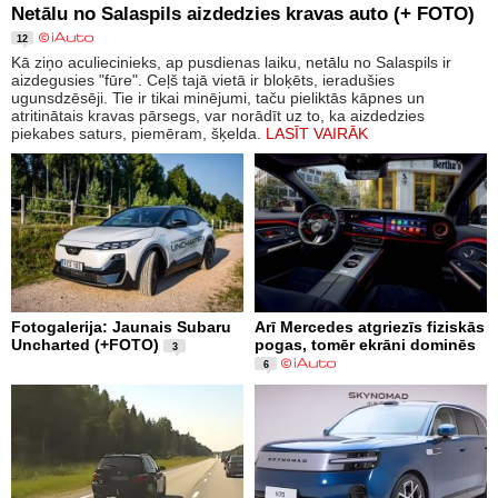
Netālu no Salaspils aizdedzies kravas auto (+ FOTO)
12
Kā ziņo aculiecinieks, ap pusdienas laiku, netālu no Salaspils ir
aizdegusies "fūre". Ceļš tajā vietā ir bloķēts, ieradušies
ugunsdzēsēji. Tie ir tikai minējumi, taču pieliktās kāpnes un
atritinātais kravas pārsegs, var norādīt uz to, ka aizdedzies
piekabes saturs, piemēram, šķelda.
LASĪT VAIRĀK
Fotogalerija: Jaunais Subaru
Arī Mercedes atgriezīs fiziskās
Uncharted (+FOTO)
pogas, tomēr ekrāni dominēs
3
6