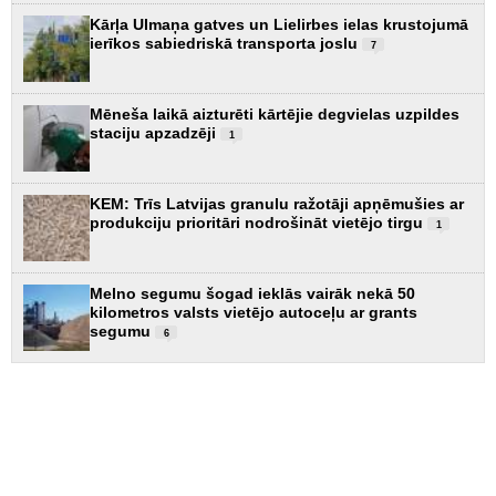
Kārļa Ulmaņa gatves un Lielirbes ielas krustojumā
ierīkos sabiedriskā transporta joslu
7
Mēneša laikā aizturēti kārtējie degvielas uzpildes
staciju apzadzēji
1
KEM: Trīs Latvijas granulu ražotāji apņēmušies ar
produkciju prioritāri nodrošināt vietējo tirgu
1
Melno segumu šogad ieklās vairāk nekā 50
kilometros valsts vietējo autoceļu ar grants
segumu
6