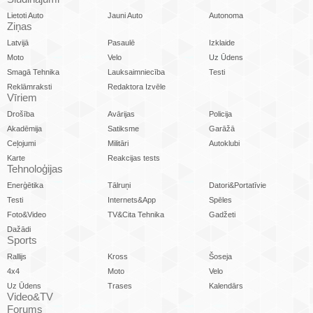
Lietoti Auto
Jauni Auto
Autonoma
Ziņas
Latvijā
Pasaulē
Izklaide
Moto
Velo
Uz Ūdens
Smagā Tehnika
Lauksaimniecība
Testi
Reklāmraksti
Redaktora Izvēle
Vīriem
Drošība
Avārijas
Policija
Akadēmija
Satiksme
Garāžā
Ceļojumi
Militāri
Autoklubi
Karte
Reakcijas tests
Tehnoloģijas
Enerģētika
Tālruņi
Datori&Portatīvie
Testi
Internets&App
Spēles
Foto&Video
TV&Cita Tehnika
Gadžeti
Dažādi
Sports
Rallijs
Kross
Šoseja
4x4
Moto
Velo
Uz Ūdens
Trases
Kalendārs
Video&TV
Forums