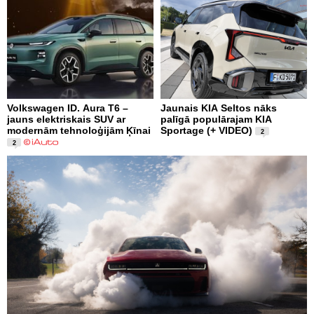
Volkswagen ID. Aura T6 –
Jaunais KIA Seltos nāks
jauns elektriskais SUV ar
palīgā populārajam KIA
modernām tehnoloģijām Ķīnai
Sportage (+ VIDEO)
2
2