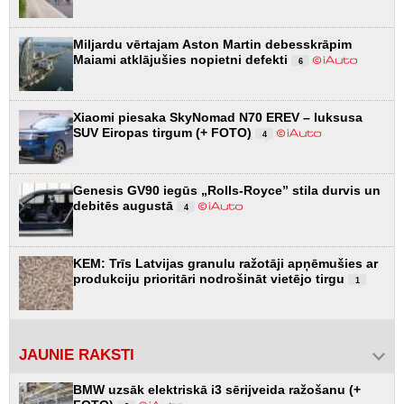
Miljardu vērtajam Aston Martin debesskrāpim
Maiami atklājušies nopietni defekti
6
Xiaomi piesaka SkyNomad N70 EREV – luksusa
SUV Eiropas tirgum (+ FOTO)
4
Genesis GV90 iegūs „Rolls-Royce” stila durvis un
debitēs augustā
4
KEM: Trīs Latvijas granulu ražotāji apņēmušies ar
produkciju prioritāri nodrošināt vietējo tirgu
1
JAUNIE RAKSTI
BMW uzsāk elektriskā i3 sērijveida ražošanu (+