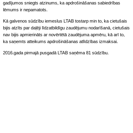
gadījumos sniegts atzinums, ka apdrošināšanas sabiedrības
lēmums ir nepamatots.
Kā galvenos sūdzību iemeslus LTAB tostarp min to, ka cietušais
bijis atzīts par daļēji līdzatbildīgu zaudējumu nodarīšanā, cietušais
nav bijis apmierināts ar novērtētā zaudējuma apmēru, kā arī to,
ka saņemts atteikums apdrošināšanas atlīdzības izmaksai.
2016.gada pirmajā pusgadā LTAB saņēma 81 sūdzību.