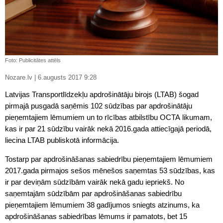
Foto: Publicitātes attēls
Nozare.lv | 6.augusts 2017 9:28
Latvijas Transportlīdzekļu apdrošinātāju birojs (LTAB) šogad
pirmajā pusgadā saņēmis 102 sūdzības par apdrošinātāju
pieņemtajiem lēmumiem un to rīcības atbilstību OCTA likumam,
kas ir par 21 sūdzību vairāk nekā 2016.gada attiecīgajā periodā,
liecina LTAB publiskotā informācija.
Tostarp par apdrošināšanas sabiedrību pieņemtajiem lēmumiem
2017.gada pirmajos sešos mēnešos saņemtas 53 sūdzības, kas
ir par deviņām sūdzībām vairāk nekā gadu iepriekš. No
saņemtajām sūdzībām par apdrošināšanas sabiedrību
pieņemtajiem lēmumiem 38 gadījumos sniegts atzinums, ka
apdrošināšanas sabiedrības lēmums ir pamatots, bet 15