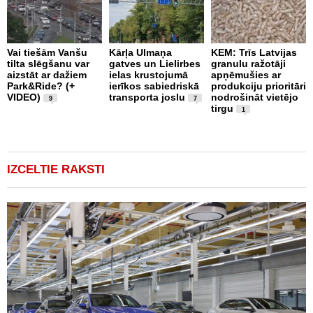
Vai tiešām Vanšu
Kārļa Ulmaņa
KEM: Trīs Latvijas
tilta slēgšanu var
gatves un Lielirbes
granulu ražotāji
“
aizstāt ar dažiem
ielas krustojumā
apņēmušies ar
p
Park&Ride? (+
ierīkos sabiedriskā
produkciju prioritāri
s
VIDEO)
transporta joslu
nodrošināt vietējo
m
9
7
tirgu
1
IZCELTIE RAKSTI