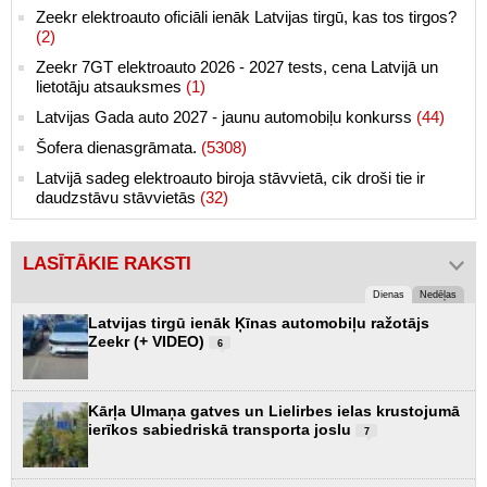
Zeekr elektroauto oficiāli ienāk Latvijas tirgū, kas tos tirgos?
(2)
Zeekr 7GT elektroauto 2026 - 2027 tests, cena Latvijā un
lietotāju atsauksmes
(1)
Latvijas Gada auto 2027 - jaunu automobiļu konkurss
(44)
Šofera dienasgrāmata.
(5308)
Latvijā sadeg elektroauto biroja stāvvietā, cik droši tie ir
daudzstāvu stāvvietās
(32)
LASĪTĀKIE RAKSTI
Dienas
Nedēļas
Latvijas tirgū ienāk Ķīnas automobiļu ražotājs
Zeekr (+ VIDEO)
6
Kārļa Ulmaņa gatves un Lielirbes ielas krustojumā
ierīkos sabiedriskā transporta joslu
7