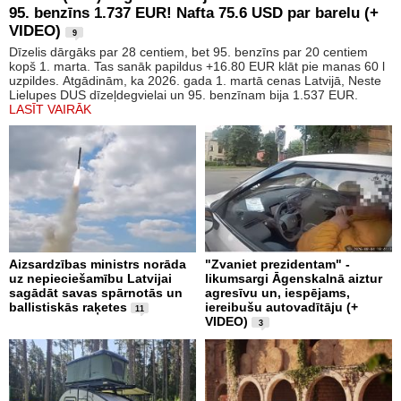
95. benzīns 1.737 EUR! Nafta 75.6 USD par barelu (+
VIDEO)
9
Dīzelis dārgāks par 28 centiem, bet 95. benzīns par 20 centiem
kopš 1. marta. Tas sanāk papildus +16.80 EUR klāt pie manas 60 l
uzpildes. Atgādinām, ka 2026. gada 1. martā cenas Latvijā, Neste
Lielupes DUS dīzeļdegvielai un 95. benzīnam bija 1.537 EUR.
LASĪT VAIRĀK
Aizsardzības ministrs norāda
"Zvaniet prezidentam" -
uz nepieciešamību Latvijai
likumsargi Āgenskalnā aiztur
sagādāt savas spārnotās un
agresīvu un, iespējams,
ballistiskās raķetes
iereibušu autovadītāju (+
11
VIDEO)
3