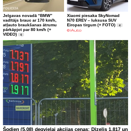
Jelgavas novadā “BMW”
Xiaomi piesaka SkyNomad
vadītājs brauc ar 170 km/h,
N70 EREV – luksusa SUV
atļauto braukšanas ātrumu
Eiropas tirgum (+ FOTO)
4
pārkāpjot par 80 km/h (+
VIDEO)
6
Šodien (5.08) degvielai akcijas cenas: Dīzelis 1.817 un