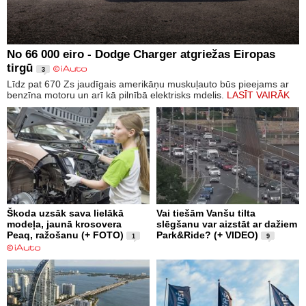
No 66 000 eiro - Dodge Charger atgriežas Eiropas
tirgū
3
Līdz pat 670 Zs jaudīgais amerikāņu muskuļauto būs pieejams ar
benzīna motoru un arī kā pilnībā elektrisks mdelis.
LASĪT VAIRĀK
Škoda uzsāk sava lielākā
Vai tiešām Vanšu tilta
modeļa, jaunā krosovera
slēgšanu var aizstāt ar dažiem
Peaq, ražošanu (+ FOTO)
Park&Ride? (+ VIDEO)
1
9