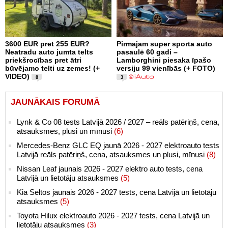
3600 EUR pret 255 EUR?
Pirmajam super sporta auto
Neatradu auto jumta telts
pasaulē 60 gadi –
priekšrocības pret ātri
Lamborghini piesaka īpašo
būvējamo telti uz zemes! (+
versiju 99 vienībās (+ FOTO)
VIDEO)
8
3
JAUNĀKAIS FORUMĀ
Lynk & Co 08 tests Latvijā 2026 / 2027 – reāls patēriņš, cena,
atsauksmes, plusi un mīnusi
(6)
Mercedes-Benz GLC EQ jaunā 2026 - 2027 elektroauto tests
Latvijā reāls patēriņš, cena, atsauksmes un plusi, mīnusi
(8)
Nissan Leaf jaunais 2026 - 2027 elektro auto tests, cena
Latvijā un lietotāju atsauksmes
(5)
Kia Seltos jaunais 2026 - 2027 tests, cena Latvijā un lietotāju
atsauksmes
(5)
Toyota Hilux elektroauto 2026 - 2027 tests, cena Latvijā un
lietotāju atsauksmes
(3)