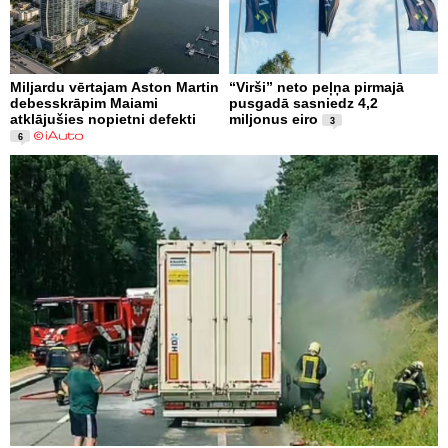
Miljardu vērtajam Aston Martin
“Virši” neto peļņa pirmajā
debesskrāpim Maiami
pusgadā sasniedz 4,2
atklājušies nopietni defekti
miljonus eiro
3
6