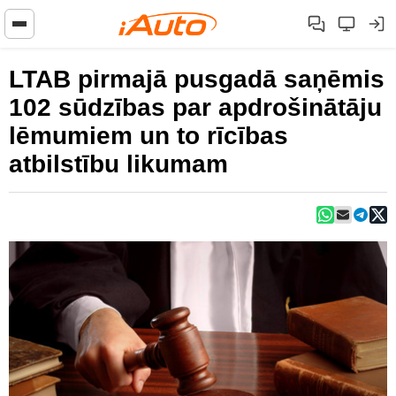
LTAB pirmajā pusgadā saņēmis
102 sūdzības par apdrošinātāju
lēmumiem un to rīcības
atbilstību likumam