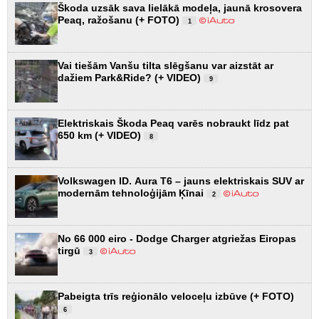
Škoda uzsāk sava lielākā modeļa, jaunā krosovera
Peaq, ražošanu (+ FOTO)
1
Vai tiešām Vanšu tilta slēgšanu var aizstāt ar
dažiem Park&Ride? (+ VIDEO)
9
Elektriskais Škoda Peaq varēs nobraukt līdz pat
650 km (+ VIDEO)
8
Volkswagen ID. Aura T6 – jauns elektriskais SUV ar
modernām tehnoloģijām Ķīnai
2
No 66 000 eiro - Dodge Charger atgriežas Eiropas
tirgū
3
Pabeigta trīs reģionālo veloceļu izbūve (+ FOTO)
6