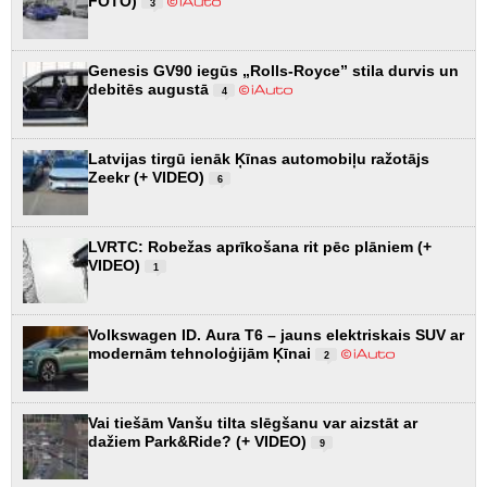
FOTO)
3
Genesis GV90 iegūs „Rolls-Royce” stila durvis un
debitēs augustā
4
Latvijas tirgū ienāk Ķīnas automobiļu ražotājs
Zeekr (+ VIDEO)
6
LVRTC: Robežas aprīkošana rit pēc plāniem (+
VIDEO)
1
Volkswagen ID. Aura T6 – jauns elektriskais SUV ar
modernām tehnoloģijām Ķīnai
2
Vai tiešām Vanšu tilta slēgšanu var aizstāt ar
dažiem Park&Ride? (+ VIDEO)
9