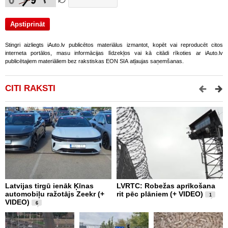
Stingri aizliegts iAuto.lv publicētos materiālus izmantot, kopēt vai reproducēt citos
interneta portālos, masu informācijas līdzekļos vai kā citādi rīkoties ar iAuto.lv
publicētajiem materiāliem bez rakstiskas EON SIA atļaujas saņemšanas.
CITI RAKSTI
Latvijas tirgū ienāk Ķīnas
LVRTC: Robežas aprīkošana
M
automobiļu ražotājs Zeekr (+
rit pēc plāniem (+ VIDEO)
v
1
VIDEO)
v
6
g