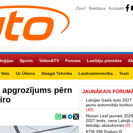
Ziņo!
Reklāma
Kontakti
loģijas
Sports
Video&TV
Forums
Lasītāju pieredze
Ak
Velo
Uz Ūdens
Smagā Tehnika
Lauksaimniecība
Testi
 apgrozījums pērn
JAUNĀKAIS FORUM
iro
Latvijas Gada auto 2027 
jaunu automobiļu konkur
(40)
Nissan Leaf jaunais 2026
2027 tests, cena Latvijā 
lietotāju atsauksmes
(0)
KTM 390 Enduro R