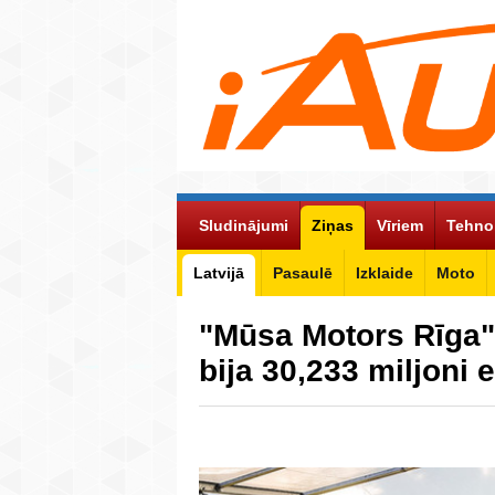
Sludinājumi
Ziņas
Vīriem
Tehno
Latvijā
Pasaulē
Izklaide
Moto
"Mūsa Motors Rīga"
bija 30,233 miljoni e