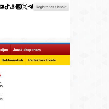
Reģistrēties / Ienākt
cijas
Jautā ekspertam
Reklāmraksti
Redaktora Izvēle
Ā
-
ss
 -
un