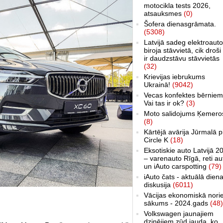
motocikla tests 2026,
atsauksmes
(0)
Šofera dienasgrāmata.
(5308)
Latvijā sadeg elektroauto
biroja stāvvietā, cik droši 
ir daudzstāvu stāvvietās
(32)
Krievijas iebrukums
Ukrainā!
(9042)
Vecas konfektes bērniem
Vai tas ir ok?
(3)
Moto salidojums Ķemero
(8)
Kārtējā avārija Jūrmalā p
Circle K
(18)
Eksotiskie auto Latvijā 2
– varenauto Rīgā, reti au
un iAuto carspotting
(79)
iAuto čats - aktuālā dien
diskusija
(6011)
Vācijas ekonomiskā nori
sākums - 2024.gads
(48)
Volkswagen jaunajiem
dzinējiem zūd jauda, ko