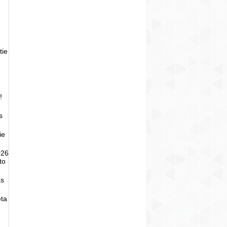
tie
!
s
ie
026
to
as
eta