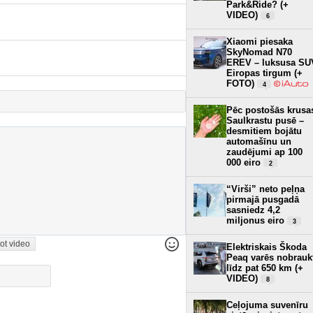
Park&Ride? (+
VIDEO)
6
Xiaomi piesaka
SkyNomad N70
EREV – luksusa SU
Eiropas tirgum (+
FOTO)
4
Pēc postošās krusa
Saulkrastu pusē –
desmitiem bojātu
automašīnu un
zaudējumi ap 100
000 eiro
2
“Virši” neto peļņa
pirmajā pusgadā
sasniedz 4,2
miljonus eiro
3
ot video
Elektriskais Škoda
Peaq varēs nobrauk
līdz pat 650 km (+
VIDEO)
8
Ceļojuma suvenīru