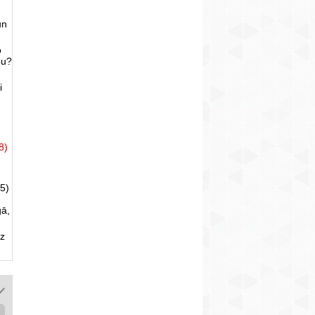
un
o
bu?
i
8)
5)
gā,
uz