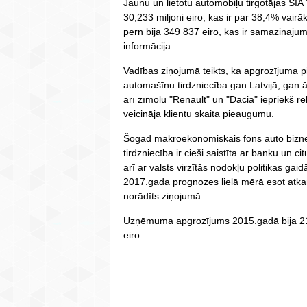
Jaunu un lietotu automobiļu tirgotājas SI
30,233 miljoni eiro, kas ir par 38,4% va
pērn bija 349 837 eiro, kas ir samazinājum
informācija.
Vadības ziņojumā teikts, ka apgrozījuma 
automašīnu tirdzniecība gan Latvijā, gan ā
arī zīmolu "Renault" un "Dacia" iepriekš 
veicināja klientu skaita pieaugumu.
Šogad makroekonomiskais fons auto biznesa
tirdzniecība ir cieši saistīta ar banku un ci
arī ar valsts virzītās nodokļu politikas g
2017.gada prognozes lielā mērā esot atkar
norādīts ziņojumā.
Uzņēmuma apgrozījums 2015.gadā bija 21,8
eiro.