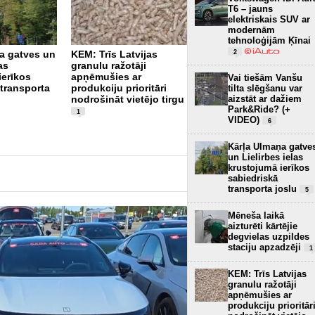
T6 – jauns
elektriskais SUV ar
modernām
tehnoloģijām Ķīnai
2
a gatves un
KEM: Trīs Latvijas
as
granulu ražotāji
“Virši” neto peļņa
ierīkos
apņēmušies ar
Vai tiešām Vanšu
pirmajā pusgadā
 transporta
produkciju prioritāri
tilta slēgšanu var
sasniedz 4,2 miljonus
aizstāt ar dažiem
nodrošināt vietējo tirgu
eiro
3
Park&Ride? (+
1
VIDEO)
6
Kārļa Ulmaņa gatve
un Lielirbes ielas
krustojumā ierīkos
sabiedriskā
transporta joslu
5
Mēneša laikā
aizturēti kārtējie
degvielas uzpildes
staciju apzadzēji
1
KEM: Trīs Latvijas
granulu ražotāji
apņēmušies ar
produkciju prioritār