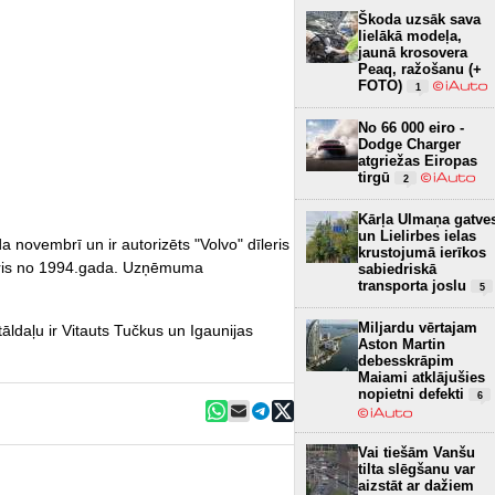
Škoda uzsāk sava
lielākā modeļa,
jaunā krosovera
Peaq, ražošanu (+
FOTO)
1
No 66 000 eiro -
Dodge Charger
atgriežas Eiropas
tirgū
2
Kārļa Ulmaņa gatve
un Lielirbes ielas
 novembrī un ir autorizēts "Volvo" dīleris
krustojumā ierīkos
leris no 1994.gada. Uzņēmuma
sabiedriskā
transporta joslu
5
Miljardu vērtajam
ldaļu ir Vitauts Tučkus un Igaunijas
Aston Martin
debesskrāpim
Maiami atklājušies
nopietni defekti
6
Vai tiešām Vanšu
tilta slēgšanu var
aizstāt ar dažiem