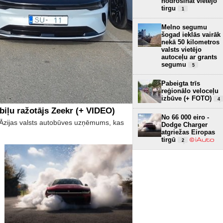
nodrošināt vietējo
tirgu
1
Melno segumu
šogad ieklās vairāk
nekā 50 kilometros
valsts vietējo
autoceļu ar grants
segumu
5
Pabeigta trīs
reģionālo veloceļu
izbūve (+ FOTO)
4
biļu ražotājs Zeekr (+ VIDEO)
No 66 000 eiro -
īs Āzijas valsts autobūves uzņēmums, kas
Dodge Charger
atgriežas Eiropas
tirgū
2