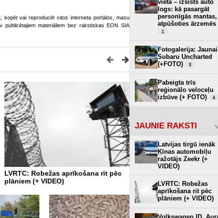
vietā – izsists auto
logs: kā pasargāt
personīgās mantas,
ot, kopēt vai reproducēt citos interneta portālos, masu
atpūšoties ārzemēs
o.lv publicētajiem materiāliem bez rakstiskas EON SIA
1
Fotogalerija: Jaunai
Subaru Uncharted
(+FOTO)
3
Pabeigta trīs
reģionālo veloceļu
izbūve (+ FOTO)
4
JAUNIE RAKSTI
Latvijas tirgū ienāk
Ķīnas automobiļu
ražotājs Zeekr (+
VIDEO)
LVRTC: Robežas aprīkošana rit pēc
Melno segumu šogad ieklā
plāniem (+ VIDEO)
nekā 50 kilometros valsts 
LVRTC: Robežas
autoceļu ar grants segum
aprīkošana rit pēc
plāniem (+ VIDEO)
Volkswagen ID. Aur