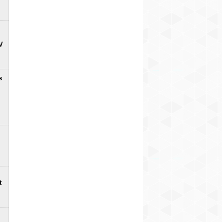
V
s
t