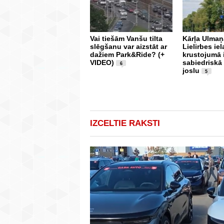
Vai tiešām Vanšu tilta
Kārļa Ulmaņ
slēgšanu var aizstāt ar
Lielirbes iel
dažiem Park&Ride? (+
krustojumā 
VIDEO)
sabiedriskā
6
joslu
5
IZCELTIE RAKSTI