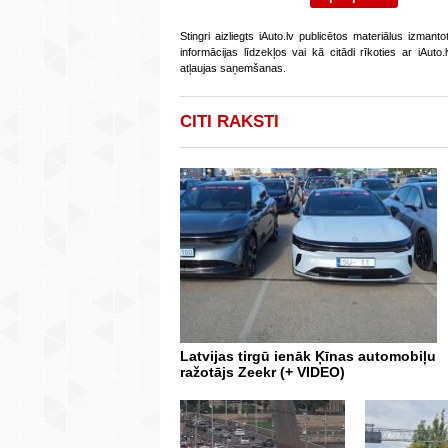
Stingri aizliegts iAuto.lv publicētos materiālus izmant
informācijas līdzekļos vai kā citādi rīkoties ar iAut
atļaujas saņemšanas.
CITI RAKSTI
Latvijas tirgū ienāk Ķīnas automobiļu
ražotājs Zeekr (+ VIDEO)