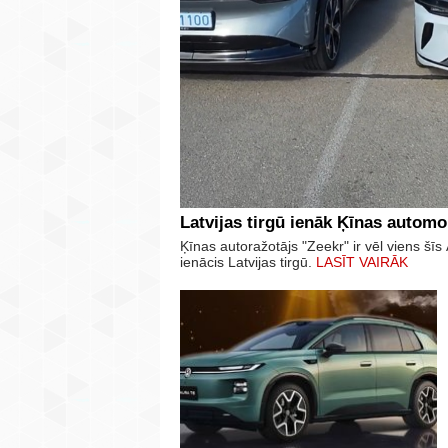
Latvijas tirgū ienāk Ķīnas automo
Ķīnas autoražotājs "Zeekr" ir vēl viens š
ienācis Latvijas tirgū.
LASĪT VAIRĀK