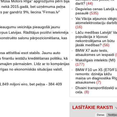
A "Mūsa Motors Rīga" apgrozījums pērn bija
darīt?
(44)
irāk nekā 2015.gadā, bet uzņēmuma peļņa
Degvielas cenas Latvijā 
s par gandrīz 9%, liecina "Firmas.lv"
pasaulē
(535)
Vai Vācija atjaunos slēgt
atomelektrostaciju darbī
(16)
pieaugumu veicināja pieaugošā jaunu
Lāču medības Latvijā! Va
rpus Latvijas. Rādītājus pozitīvi ietekmēja
populācija ir kļuvusi
rekonstruēto salonu pārpozicionēšana, kas
nekontrolējama un būtu
jāsāk medības?
(56)
BMW X7 auto tests,
 attīstībai esot stabils. Jaunu auto
atsauksmes un iespaidi
(
tu finanšu iestāžu kreditēšanas politiku, kā
Makslīgais intelekts (MI)
aidāmajām pārmaiņām. Līdz ar to kompānijas
(177)
īgas no ekonomiskās situācijas valstī,
BMW F10 un X5 (E70/F1
remonts: dzinēja ķēžu
maiņa un diagnostika Rī
atsauksmes
(7)
49 miljoni eiro, bet peļņa - 384 409
Dīvaini transportlīdzekļi 
ceļa.
(8)
LASĪTĀKIE RAKSTI
Dienas
Nedēļas