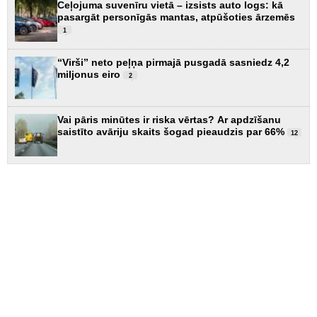
Ceļojuma suvenīru vietā – izsists auto logs: kā
pasargāt personīgās mantas, atpūšoties ārzemēs
1
“Virši” neto peļņa pirmajā pusgadā sasniedz 4,2
miljonus eiro
2
Vai pāris minūtes ir riska vērtas? Ar apdzīšanu
saistīto avāriju skaits šogad pieaudzis par 66%
12