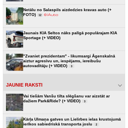
Netālu no Salaspils aizdedzies kravas auto (+
FOTO)
12
Jaunais KIA Seltos nāks palīgā populārajam KIA
Sportage (+ VIDEO)
"Zvaniet prezidentam" - likumsargi Āgenskalnā
aiztur agresīvu un, iespējams, iereibušu
autovadītāju (+ VIDEO)
3
JAUNIE RAKSTI
Vai tiešām Vanšu tilta slēgšanu var aizstāt ar
dažiem Park&Ride? (+ VIDEO)
3
Kārļa Ulmaņa gatves un Lielirbes ielas krustojumā
ierīkos sabiedriskā transporta joslu
2