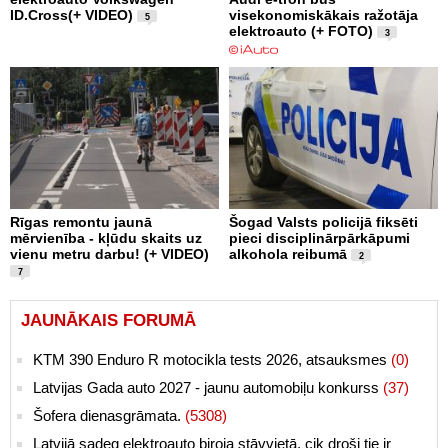
ID.Cross(+ VIDEO)
visekonomiskākais ražotāja
5
elektroauto (+ FOTO)
3
Rīgas remontu jaunā
Šogad Valsts policijā fiksēti
mērvienība - kļūdu skaits uz
pieci disciplinārpārkāpumi
vienu metru darbu! (+ VIDEO)
alkohola reibumā
2
7
JAUNĀKAIS FORUMĀ
KTM 390 Enduro R motocikla tests 2026, atsauksmes
(0)
Latvijas Gada auto 2027 - jaunu automobiļu konkurss
(37)
Šofera dienasgrāmata.
(5308)
Latvijā sadeg elektroauto biroja stāvvietā, cik droši tie ir