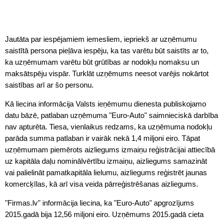
Jautāta par iespējamiem iemesliem, iepriekš ar uzņēmumu
saistītā persona pieļāva iespēju, ka tas varētu būt saistīts ar to,
ka uzņēmumam varētu būt grūtības ar nodokļu nomaksu un
maksātspēju vispār. Turklāt uzņēmums neesot varējis nokārtot
saistības arī ar šo personu.
Kā liecina informācija Valsts ieņēmumu dienesta publiskojamo
datu bāzē, patlaban uzņēmuma "Euro-Auto" saimnieciskā darbība
nav apturēta. Tiesa, vienlaikus redzams, ka uzņēmuma nodokļu
parāda summa patlaban ir vairāk nekā 1,4 miljoni eiro. Tāpat
uzņēmumam piemērots aizliegums izmaiņu reģistrācijai attiecībā
uz kapitāla daļu nominālvērtību izmaiņu, aizliegums samazināt
vai palielināt pamatkapitāla lielumu, aizliegums reģistrēt jaunas
komercķīlas, kā arī visa veida pārreģistrēšanas aizliegums.
"Firmas.lv" informācija liecina, ka "Euro-Auto" apgrozījums
2015.gadā bija 12,56 miljoni eiro. Uzņēmums 2015.gadā cieta