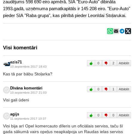
zaudējums 598 690 eiro apmērā. SIA "Euro-Auto" dibināta
1993.gadā, uzņēmuma pamatkapitāls ir 145 208 eiro. "Euro-Auto"
pieder SIA "Raba grupa", kas pilnībā pieder Leonīdai Stoļarukai.
Visi komentāri
ezis71
0
2
Atbildēt
10.septembris 2017 18:43
Kas tā par bābu Stoļarka?
Dīvāna komentāri
0
1
Atbildēt
10.septembris 2017 21:03
Visi gali ūdeni
agijs
0
0
Atbildēt
11.septembris 2017 10:37
Viņi bija arī Opel komercauto dīleris un oficiālais serviss, taču šī
gada sākumā vairs opeļus neapkalpoja un Raudas ielas serviss