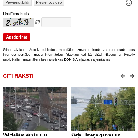
Pievienot bildi
Pievienot video
Drošības kods
Stingri aizliegts iAuto.lv publicētos materiālus izmantot, kopēt vai reproducēt citos
interneta portālos, masu informācijas līdzekļos vai kā citādi rīkoties ar iAuto.lv
publicētajiem materiāliem bez rakstiskas EON SIA atļaujas saņemšanas.
CITI RAKSTI
Vai tiešām Vanšu tilta
Kārļa Ulmaņa gatves un
“