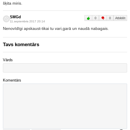
šķita miris.
SMGd
0
0
Atbildēt
11.septembris 2017 20:14
Nenovīdīgi apskaust-tikai tu vari,garā un naudā nabagais.
Tavs komentārs
Vārds
Komentārs