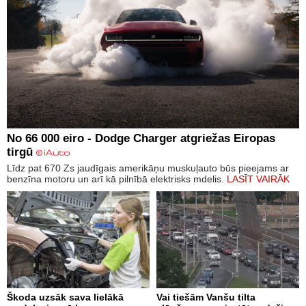
No 66 000 eiro - Dodge Charger atgriežas Eiropas
tirgū
Līdz pat 670 Zs jaudīgais amerikāņu muskuļauto būs pieejams ar
benzīna motoru un arī kā pilnībā elektrisks mdelis.
LASĪT VAIRĀK
Škoda uzsāk sava lielākā
Vai tiešām Vanšu tilta