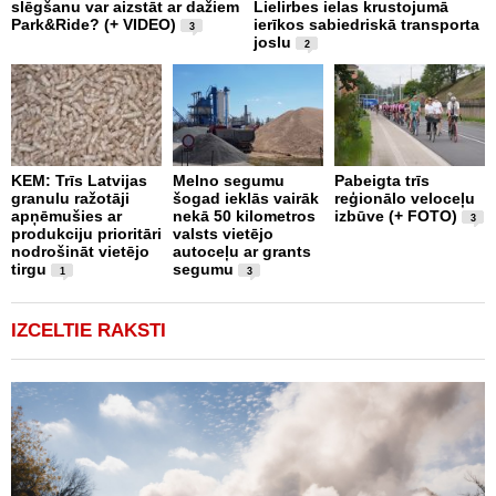
slēgšanu var aizstāt ar dažiem
Lielirbes ielas krustojumā
p
Park&Ride? (+ VIDEO)
ierīkos sabiedriskā transporta
m
3
joslu
2
J
KEM: Trīs Latvijas
Melno segumu
Pabeigta trīs
“
granulu ražotāji
šogad ieklās vairāk
reģionālo veloceļu
b
apņēmušies ar
nekā 50 kilometros
izbūve (+ FOTO)
a
3
produkciju prioritāri
valsts vietējo
ā
nodrošināt vietējo
autoceļu ar grants
p
tirgu
segumu
V
1
3
IZCELTIE RAKSTI