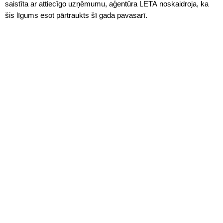
saistīta ar attiecīgo uzņēmumu, aģentūra LETA noskaidroja, ka
šis līgums esot pārtraukts šī gada pavasarī.