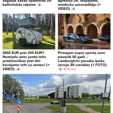
sagādāt savas spārnotās un
agresīvu un, iespējams,
ballistiskās raķetes
iereibušu autovadītāju (+
9
VIDEO)
3
3600 EUR pret 255 EUR?
Pirmajam super sporta auto
Neatradu auto jumta telts
pasaulē 60 gadi –
priekšrocības pret ātri
Lamborghini piesaka īpašo
būvējamo telti uz zemes! (+
versiju 99 vienībās (+ FOTO)
VIDEO)
8
3