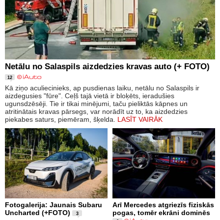
Netālu no Salaspils aizdedzies kravas auto (+ FOTO)
12
Kā ziņo aculiecinieks, ap pusdienas laiku, netālu no Salaspils ir
aizdegusies "fūre". Ceļš tajā vietā ir bloķēts, ieradušies
ugunsdzēsēji. Tie ir tikai minējumi, taču pieliktās kāpnes un
atritinātais kravas pārsegs, var norādīt uz to, ka aizdedzies
piekabes saturs, piemēram, šķelda.
LASĪT VAIRĀK
Fotogalerija: Jaunais Subaru
Arī Mercedes atgriezīs fiziskās
Uncharted (+FOTO)
pogas, tomēr ekrāni dominēs
3