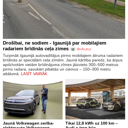
Drošībai, ne sodiem - Igaunijā par mobilajiem
radariem brīdinās ceļa zimes
12
Turpmāk Igaunijā autovadītājus pirms mobilajiem ātruma radariem
brīdinās ar speciālām ceļa zīmēm. Jaunā kārtība paredz, ka ārpus
apdzīvotām vietām brīdinājuma zīmes jāizvieto 300–500 metrus
pirms radara, savukārt pilsētās un ciemos – 150–300 metru
attālumā.
LASĪT VAIRĀK
Jaunā Volkswagen cerība-
Tikai 12,8 kWh uz 100 km –
elektroauto Volkswagen
Audi e-tron būs