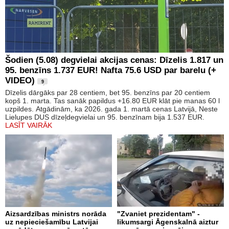
Šodien (5.08) degvielai akcijas cenas: Dīzelis 1.817 un
95. benzīns 1.737 EUR! Nafta 75.6 USD par barelu (+
VIDEO)
9
Dīzelis dārgāks par 28 centiem, bet 95. benzīns par 20 centiem
kopš 1. marta. Tas sanāk papildus +16.80 EUR klāt pie manas 60 l
uzpildes. Atgādinām, ka 2026. gada 1. martā cenas Latvijā, Neste
Lielupes DUS dīzeļdegvielai un 95. benzīnam bija 1.537 EUR.
LASĪT VAIRĀK
Aizsardzības ministrs norāda
"Zvaniet prezidentam" -
uz nepieciešamību Latvijai
likumsargi Āgenskalnā aiztur