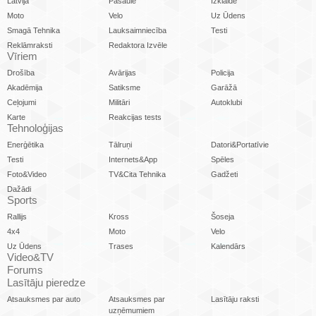
Latvijā
Pasaulē
Izklaide
Moto
Velo
Uz Ūdens
Smagā Tehnika
Lauksaimniecība
Testi
Reklāmraksti
Redaktora Izvēle
Vīriem
Drošība
Avārijas
Policija
Akadēmija
Satiksme
Garāžā
Ceļojumi
Militāri
Autoklubi
Karte
Reakcijas tests
Tehnoloģijas
Enerģētika
Tālruņi
Datori&Portatīvie
Testi
Internets&App
Spēles
Foto&Video
TV&Cita Tehnika
Gadžeti
Dažādi
Sports
Rallijs
Kross
Šoseja
4x4
Moto
Velo
Uz Ūdens
Trases
Kalendārs
Video&TV
Forums
Lasītāju pieredze
Atsauksmes par auto
Atsauksmes par
Lasītāju raksti
uzņēmumiem