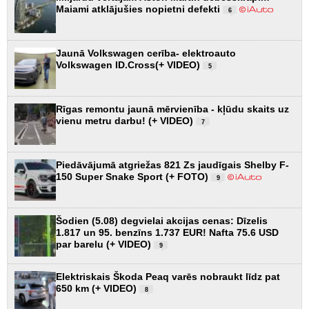
Maiami atklājušies nopietni defekti
6
Jaunā Volkswagen cerība- elektroauto
Volkswagen ID.Cross(+ VIDEO)
5
Rīgas remontu jaunā mērvienība - kļūdu skaits uz
vienu metru darbu! (+ VIDEO)
7
Piedāvājumā atgriežas 821 Zs jaudīgais Shelby F-
150 Super Snake Sport (+ FOTO)
9
Šodien (5.08) degvielai akcijas cenas: Dīzelis
1.817 un 95. benzīns 1.737 EUR! Nafta 75.6 USD
par barelu (+ VIDEO)
9
Elektriskais Škoda Peaq varēs nobraukt līdz pat
650 km (+ VIDEO)
8