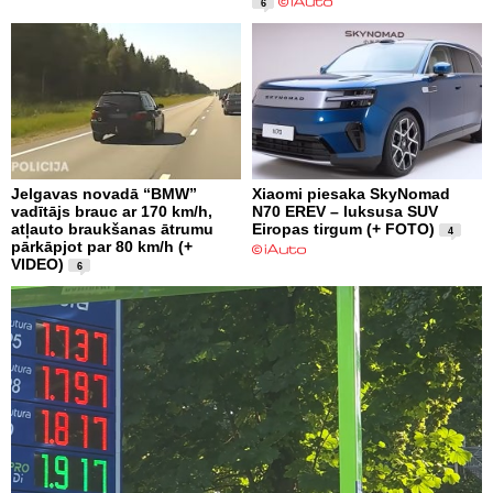
6
Jelgavas novadā “BMW”
Xiaomi piesaka SkyNomad
vadītājs brauc ar 170 km/h,
N70 EREV – luksusa SUV
atļauto braukšanas ātrumu
Eiropas tirgum (+ FOTO)
4
pārkāpjot par 80 km/h (+
VIDEO)
6