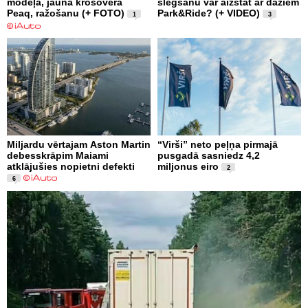
modeļa, jaunā krosovera
slēgšanu var aizstāt ar dažiem
Peaq, ražošanu (+ FOTO)
Park&Ride? (+ VIDEO)
1
3
Miljardu vērtajam Aston Martin
“Virši” neto peļņa pirmajā
debesskrāpim Maiami
pusgadā sasniedz 4,2
atklājušies nopietni defekti
miljonus eiro
2
6