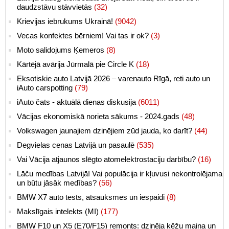
daudzstāvu stāvvietās
(32)
Krievijas iebrukums Ukrainā!
(9042)
Vecas konfektes bērniem! Vai tas ir ok?
(3)
Moto salidojums Ķemeros
(8)
Kārtējā avārija Jūrmalā pie Circle K
(18)
Eksotiskie auto Latvijā 2026 – varenauto Rīgā, reti auto un
iAuto carspotting
(79)
iAuto čats - aktuālā dienas diskusija
(6011)
Vācijas ekonomiskā norieta sākums - 2024.gads
(48)
Volkswagen jaunajiem dzinējiem zūd jauda, ko darīt?
(44)
Degvielas cenas Latvijā un pasaulē
(535)
Vai Vācija atjaunos slēgto atomelektrostaciju darbību?
(16)
Lāču medības Latvijā! Vai populācija ir kļuvusi nekontrolējama
un būtu jāsāk medības?
(56)
BMW X7 auto tests, atsauksmes un iespaidi
(8)
Makslīgais intelekts (MI)
(177)
BMW F10 un X5 (E70/F15) remonts: dzinēja ķēžu maiņa un