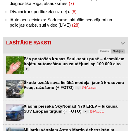
diagnostika Rīgā, atsauksmes
(7)
Dīvaini transportlīdzekļi uz ceļa.
(8)
iAuto aculiecinieks: Sadursme, aktuālie negadījumi un
policijas darbs, sūti video (LIVE)
(28)
LASĪTĀKIE RAKSTI
Dienas
Nedēļas
Pēc postošās krusas Saulkrastu pusē – desmitiem
bojātu automašīnu un zaudējumi ap 100 000 eiro
2
Škoda uzsāk sava lielākā modeļa, jaunā krosovera
Peaq, ražošanu (+ FOTO)
1
Xiaomi piesaka SkyNomad N70 EREV – luksusa
SUV Eiropas tirgum (+ FOTO)
4
Miljardu vērtajam Aston Martin debesskrāpim