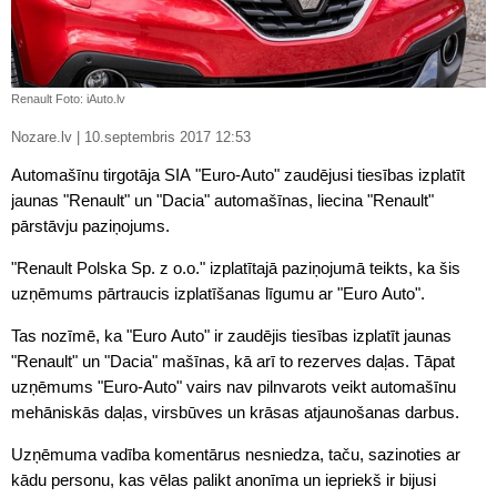
Renault Foto: iAuto.lv
Nozare.lv | 10.septembris 2017 12:53
Automašīnu tirgotāja SIA "Euro-Auto" zaudējusi tiesības izplatīt
jaunas "Renault" un "Dacia" automašīnas, liecina "Renault"
pārstāvju paziņojums.
"Renault Polska Sp. z o.o." izplatītajā paziņojumā teikts, ka šis
uzņēmums pārtraucis izplatīšanas līgumu ar "Euro Auto".
Tas nozīmē, ka "Euro Auto" ir zaudējis tiesības izplatīt jaunas
"Renault" un "Dacia" mašīnas, kā arī to rezerves daļas. Tāpat
uzņēmums "Euro-Auto" vairs nav pilnvarots veikt automašīnu
mehāniskās daļas, virsbūves un krāsas atjaunošanas darbus.
Uzņēmuma vadība komentārus nesniedza, taču, sazinoties ar
kādu personu, kas vēlas palikt anonīma un iepriekš ir bijusi