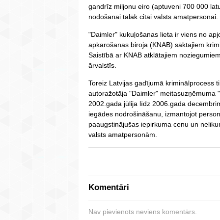
gandrīz miljonu eiro (aptuveni 700 000 latu
nodošanai tālāk citai valsts amatpersonai.
"Daimler" kukuļošanas lieta ir viens no a
apkarošanas biroja (KNAB) sāktajiem krim
Saistībā ar KNAB atklātajiem noziegumiem t
ārvalstīs.
Toreiz Latvijas gadījumā kriminālprocess 
autoražotāja "Daimler" meitasuzņēmuma "
2002.gada jūlija līdz 2006.gada decembr
iegādes nodrošināšanu, izmantojot person
paaugstinājušas iepirkuma cenu un neliku
valsts amatpersonām.
Komentāri
Nav pievienots neviens komentārs.