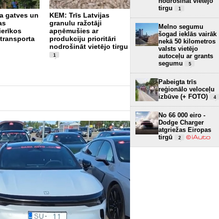
nodrošināt vietējo
tirgu
1
a gatves un
KEM: Trīs Latvijas
as
granulu ražotāji
“Virši” neto peļņa
Melno segumu
ierīkos
apņēmušies ar
pirmajā pusgadā
šogad ieklās vairāk
 transporta
produkciju prioritāri
sasniedz 4,2 miljonus
nekā 50 kilometros
nodrošināt vietējo tirgu
eiro
valsts vietējo
3
autoceļu ar grants
1
segumu
5
Pabeigta trīs
reģionālo veloceļu
izbūve (+ FOTO)
4
No 66 000 eiro -
Dodge Charger
atgriežas Eiropas
tirgū
2