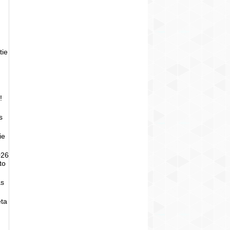
tie
!
s
ie
026
to
as
eta