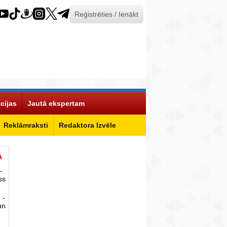
Reģistrēties / Ienākt
cijas
Jautā ekspertam
Reklāmraksti
Redaktora Izvēle
Ā
-
ss
 -
un