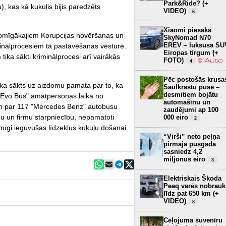
Park&Ride? (+
), kas kā kukulis bijis paredzēts
VIDEO)
6
Xiaomi piesaka
pjomīgākajiem Korupcijas novēršanas un
SkyNomad N70
EREV – luksusa SU
inālprocesiem tā pastāvēšanas vēsturē.
Eiropas tirgum (+
ika sākti kriminālprocesi arī vairākās
FOTO)
4
Pēc postošās krusa
tika sākts uz aizdomu pamata par to, ka
Saulkrastu pusē –
desmitiem bojātu
Evo Bus" amatpersonas laikā no
automašīnu un
im par 117 "Mercedes Benz" autobusu
zaudējumi ap 100
u un firmu starpniecību, nepamatoti
000 eiro
2
mīgi ieguvušas līdzekļus kukuļu došanai
“Virši” neto peļņa
pirmajā pusgadā
sasniedz 4,2
miljonus eiro
3
Elektriskais Škoda
Peaq varēs nobrauk
līdz pat 650 km (+
VIDEO)
8
Ceļojuma suvenīru