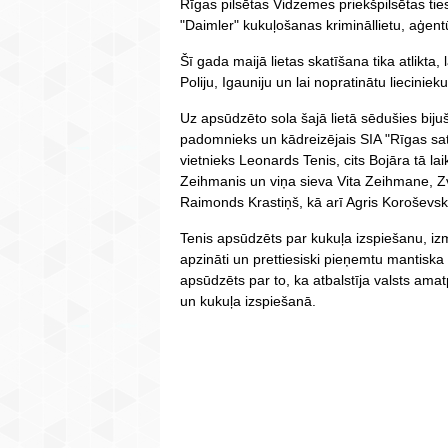
Rīgas pilsētas Vidzemes priekšpilsētas tie
"Daimler" kukuļošanas krimināllietu, aģent
Šī gada maijā lietas skatīšana tika atlikta,
Poliju, Igauniju un lai nopratinātu liecinieku
Uz apsūdzēto sola šajā lietā sēdušies bij
padomnieks un kādreizējais SIA "Rīgas s
vietnieks Leonards Tenis, cits Bojāra tā
Zeihmanis un viņa sieva Vita Zeihmane, Zv
Raimonds Krastiņš, kā arī Agris Koroševs
Tenis apsūdzēts par kukuļa izspiešanu, izm
apzināti un prettiesiski pieņemtu mantiska
apsūdzēts par to, ka atbalstīja valsts am
un kukuļa izspiešanā.