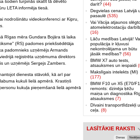
sa šodien turpinās skatīt tā dēvēto
darīt?
(44)
ūru LETA informēja tiesā.
Degvielas cenas Latvijā 
pasaulē
(535)
 lai nodrošinātu videokonferenci ar Kipru,
Vai Vācija atjaunos slēgt
s.
atomelektrostaciju darbī
(16)
ušā Rīgas mēra Gundara Bojāra tā laika
Lāču medības Latvijā! Va
atiksme" (RS) padomes priekšsēdētāja
populācija ir kļuvusi
nekontrolējama un būtu
 laika padomnieks uzņēmējs Armands
jāsāk medības?
(56)
iedrijā reģistrēta uzņēmuma direktors
BMW X7 auto tests,
kis un uzņēmējs Sergejs Zambers.
atsauksmes un iespaidi
(
Makslīgais intelekts (MI)
antojot dienesta stāvokli, kā arī par
(177)
 labuma kukuli lielā apmērā. Krastiņš
BMW F10 un X5 (E70/F1
atpersonu kukuļa pieņemšanā lielā apmērā
remonts: dzinēja ķēžu
maiņa un diagnostika Rī
atsauksmes
(7)
Dīvaini transportlīdzekļi 
ceļa.
(8)
LASĪTĀKIE RAKSTI
Dienas
Nedēļas