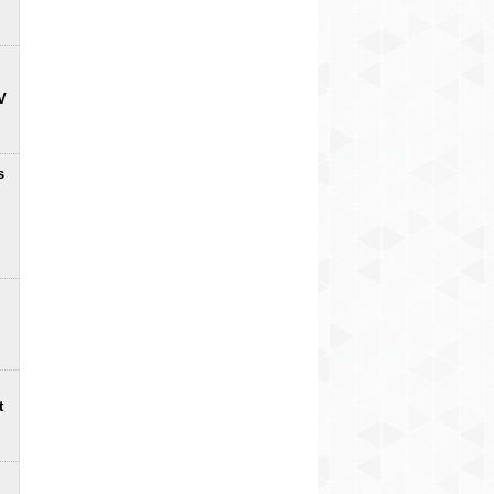
V
s
t