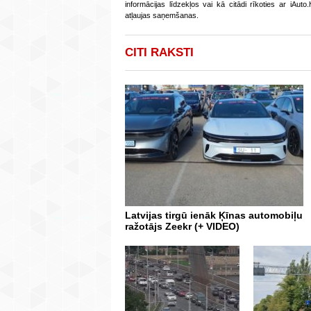
informācijas līdzekļos vai kā citādi rīkoties ar iAut
atļaujas saņemšanas.
CITI RAKSTI
Latvijas tirgū ienāk Ķīnas automobiļu
ražotājs Zeekr (+ VIDEO)