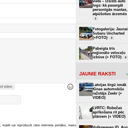
vietā – izsists auto
logs: kā pasargāt
personīgās mantas,
atpūšoties ārzemēs
1
Fotogalerija: Jaunai
Subaru Uncharted
(+FOTO)
3
Pabeigta trīs
reģionālo veloceļu
izbūve (+ FOTO)
4
JAUNIE RAKSTI
Latvijas tirgū ienāk
ot video
Ķīnas automobiļu
ražotājs Zeekr (+
VIDEO)
LVRTC: Robežas
aprīkošana rit pēc
plāniem (+ VIDEO)
ot, kopēt vai reproducēt citos interneta portālos, masu
Volkswagen ID. Aur