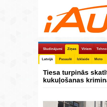
Sludinājumi
Ziņas
Vīriem
Tehno
Latvijā
Pasaulē
Izklaide
Moto
Tiesa turpinās skatī
kukuļošanas kriminā