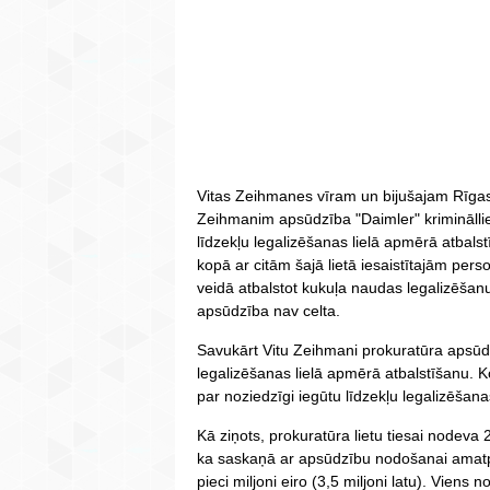
Vitas Zeihmanes vīram un bijušajam Rī
Zeihmanim apsūdzība "Daimler" krimināllie
līdzekļu legalizēšanas lielā apmērā atba
kopā ar citām šajā lietā iesaistītajām pers
veidā atbalstot kukuļa naudas legalizēš
apsūdzība nav celta.
Savukārt Vitu Zeihmani prokuratūra apsūdz
legalizēšanas lielā apmērā atbalstīšanu. 
par noziedzīgi iegūtu līdzekļu legalizēšana
Kā ziņots, prokuratūra lietu tiesai nodeva
ka saskaņā ar apsūdzību nodošanai amat
pieci miljoni eiro (3,5 miljoni latu). Viens