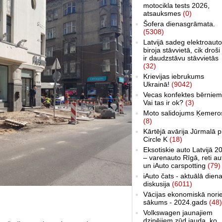
motocikla tests 2026,
atsauksmes
(0)
Šofera dienasgrāmata.
(5308)
Latvijā sadeg elektroauto
biroja stāvvietā, cik droši 
ir daudzstāvu stāvvietās
(32)
Krievijas iebrukums
Ukrainā!
(9042)
Vecas konfektes bērniem
Vai tas ir ok?
(3)
Moto salidojums Ķemero
(8)
Kārtējā avārija Jūrmalā p
Circle K
(18)
Eksotiskie auto Latvijā 2
– varenauto Rīgā, reti au
un iAuto carspotting
(79)
iAuto čats - aktuālā dien
diskusija
(6011)
Vācijas ekonomiskā nori
sākums - 2024.gads
(48)
Volkswagen jaunajiem
dzinējiem zūd jauda, ko