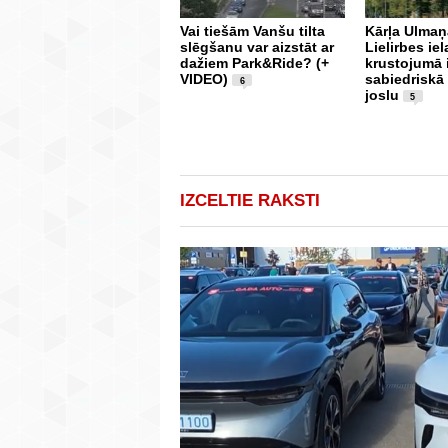
Vai tiešām Vanšu tilta
Kārļa Ulmaņ
slēgšanu var aizstāt ar
Lielirbes iel
dažiem Park&Ride? (+
krustojumā 
VIDEO)
sabiedriskā
6
joslu
5
IZCELTIE RAKSTI