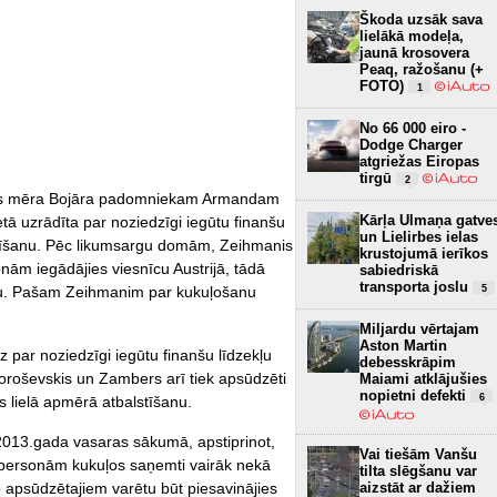
Škoda uzsāk sava
lielākā modeļa,
jaunā krosovera
Peaq, ražošanu (+
FOTO)
1
No 66 000 eiro -
Dodge Charger
atgriežas Eiropas
tirgū
2
gas mēra Bojāra padomniekam Armandam
Kārļa Ulmaņa gatve
tā uzrādīta par noziedzīgi iegūtu finanšu
un Lielirbes ielas
lstīšanu. Pēc likumsargu domām, Zeihmanis
krustojumā ierīkos
onām iegādājies viesnīcu Austrijā, tādā
sabiedriskā
transporta joslu
5
anu. Pašam Zeihmanim par kukuļošanu
Miljardu vērtajam
Aston Martin
 par noziedzīgi iegūtu finanšu līdzekļu
debesskrāpim
Koroševskis un Zambers arī tiek apsūdzēti
Maiami atklājušies
nopietni defekti
6
s lielā apmērā atbalstīšanu.
 2013.gada vasaras sākumā, apstiprinot,
Vai tiešām Vanšu
personām kukuļos saņemti vairāk nekā
tilta slēgšanu var
aizstāt ar dažiem
 no apsūdzētajiem varētu būt piesavinājies