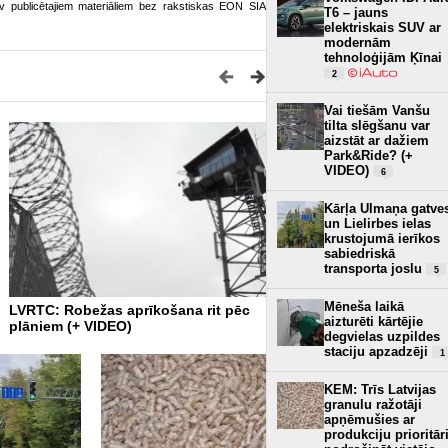
o.lv publicētajiem materiāliem bez rakstiskas EON SIA
T6 – jauns
elektriskais SUV ar
modernām
tehnoloģijām Ķīnai
2
Vai tiešām Vanšu
tilta slēgšanu var
aizstāt ar dažiem
Park&Ride? (+
VIDEO)
6
Kārļa Ulmaņa gatve
un Lielirbes ielas
krustojumā ierīkos
sabiedriskā
transporta joslu
5
Mēneša laikā
LVRTC: Robežas aprīkošana rit pēc
Melno segumu šogad ieklā
aizturēti kārtējie
plāniem (+ VIDEO)
nekā 50 kilometros valsts 
degvielas uzpildes
autoceļu ar grants segum
staciju apzadzēji
1
KEM: Trīs Latvijas
granulu ražotāji
apņēmušies ar
produkciju prioritār