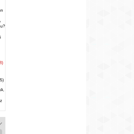
un
o
bu?
i
8)
5)
gā,
uz