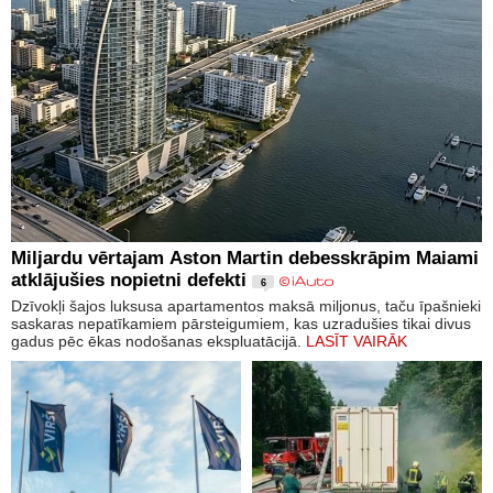
Miljardu vērtajam Aston Martin debesskrāpim Maiami
atklājušies nopietni defekti
6
Dzīvokļi šajos luksusa apartamentos maksā miljonus, taču īpašnieki
saskaras nepatīkamiem pārsteigumiem, kas uzradušies tikai divus
gadus pēc ēkas nodošanas ekspluatācijā.
LASĪT VAIRĀK