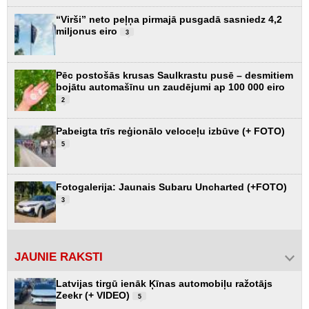
“Virši” neto peļņa pirmajā pusgadā sasniedz 4,2
miljonus eiro
3
Pēc postošās krusas Saulkrastu pusē – desmitiem
bojātu automašīnu un zaudējumi ap 100 000 eiro
2
Pabeigta trīs reģionālo veloceļu izbūve (+ FOTO)
5
Fotogalerija: Jaunais Subaru Uncharted (+FOTO)
3
JAUNIE RAKSTI
Latvijas tirgū ienāk Ķīnas automobiļu ražotājs
Zeekr (+ VIDEO)
5