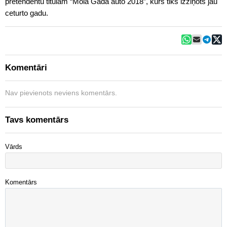
pretendentu titulam “Mola Gada auto 2018”, kurš tiks izziņots jau
ceturto gadu.
Komentāri
Nav pievienots neviens komentārs.
Tavs komentārs
Vārds
Komentārs