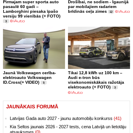
Pirmajam super sporta auto
Drošībai, ne sodiem - Igaunijā
pasaulē 60 gadi –
par mobilajiem radariem
Lamborghini piesaka īpašo
brīdinās ceļa zimes
12
versiju 99 vienībās (+ FOTO)
3
Jaunā Volkswagen cerība-
Tikai 12,8 kWh uz 100 km –
elektroauto Volkswagen
Audi e-tron būs
ID.Cross(+ VIDEO)
visekonomiskākais ražotāja
5
elektroauto (+ FOTO)
3
JAUNĀKAIS FORUMĀ
Latvijas Gada auto 2027 - jaunu automobiļu konkurss
(41)
Kia Seltos jaunais 2026 - 2027 tests, cena Latvijā un lietotāju
atsauksmes
(0)