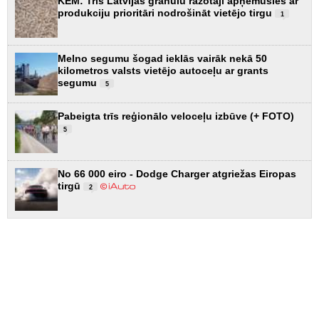
KEM: Trīs Latvijas granulu ražotāji apņēmušies ar
produkciju prioritāri nodrošināt vietējo tirgu
1
Melno segumu šogad ieklās vairāk nekā 50
kilometros valsts vietējo autoceļu ar grants
segumu
5
Pabeigta trīs reģionālo veloceļu izbūve (+ FOTO)
5
No 66 000 eiro - Dodge Charger atgriežas Eiropas
tirgū
2