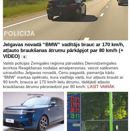
Jelgavas novadā “BMW” vadītājs brauc ar 170 km/h,
atļauto braukšanas ātrumu pārkāpjot par 80 km/h (+
VIDEO)
6
Valsts policijas Zemgales reģiona pārvaldes Dienvidzemgales
iecirkņa Reaģēšanas nodaļas amatpersonas, veicot satiksmes
uzraudzību Jelgavas novadā, Cenu pagastā, pamanīja kādu
“BMW” markas spēkratu, kura vadītājs vietā, kur atļauts braukt ar
90 km/h, brauca ar 170 km/h lielu ātrumu, tādējādi atļauto
braukšanas ātrumu pārsniedzot par 80 km/h.
LASĪT VAIRĀK