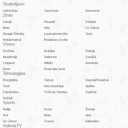
Sludinājumi
Lietoti Auto
Jauni Auto
Autonoma
Ziņas
Latvijā
Pasaulē
Izklaide
Moto
Velo
Uz Ūdens
Smagā Tehnika
Lauksaimniecība
Testi
Reklāmraksti
Redaktora Izvēle
Vīriem
Drošība
Avārijas
Policija
Akadēmija
Satiksme
Garāžā
Ceļojumi
Militāri
Autoklubi
Karte
Reakcijas tests
Tehnoloģijas
Enerģētika
Tālruņi
Datori&Portatīvie
Testi
Internets&App
Spēles
Foto&Video
TV&Cita Tehnika
Gadžeti
Dažādi
Sports
Rallijs
Kross
Šoseja
4x4
Moto
Velo
Uz Ūdens
Trases
Kalendārs
Video&TV