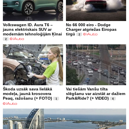
Volkswagen ID. Aura T6 –
No 66 000 eiro - Dodge
jauns elektriskais SUV ar
Charger atgriežas Eiropas
modernām tehnoloģijām Ķīnai
tirgū
2
2
Škoda uzsāk sava lielākā
Vai tiešām Vanšu tilta
modeļa, jaunā krosovera
slēgšanu var aizstāt ar dažiem
Peaq, ražošanu (+ FOTO)
Park&Ride? (+ VIDEO)
1
6