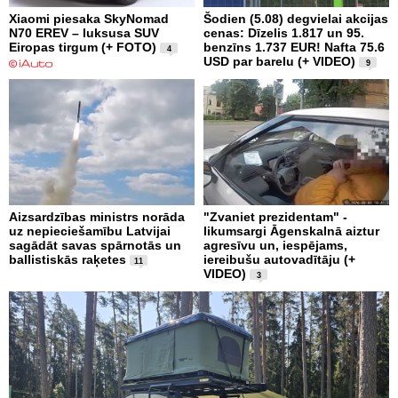
Xiaomi piesaka SkyNomad
Šodien (5.08) degvielai akcijas
N70 EREV – luksusa SUV
cenas: Dīzelis 1.817 un 95.
Eiropas tirgum (+ FOTO)
benzīns 1.737 EUR! Nafta 75.6
4
USD par barelu (+ VIDEO)
9
Aizsardzības ministrs norāda
"Zvaniet prezidentam" -
uz nepieciešamību Latvijai
likumsargi Āgenskalnā aiztur
sagādāt savas spārnotās un
agresīvu un, iespējams,
ballistiskās raķetes
iereibušu autovadītāju (+
11
VIDEO)
3