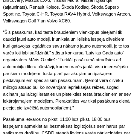
Discovery, Mazda CX-5, Nissan Micra, Nissan Qashqai
(atjaunināts), Renault Koleos, Škoda Kodiaq, Škoda Superb
Sportline, Toyota C-HR, Toyota RAV4 Hybrid, Volkswagen Arteon,
Volkswagen Golf 7 un Volvo XC60.
“Šis pasākums, kad testa braucieniem vienkopus pieejami tik
daudzi jauni auto modeļi, ir unikāla un lieliska iespēja cilvēkiem,
kuri gatavojas iegādāties savu nākamo jauno automobili, jo te tos
varēs ļoti labi salīdzināt,” stāsta konkursa “Latvijas Gada auto”
organizators Māris Ozoliņš: “Turklāt pasākumā atradīsies arī
automobiļu dīleru pārstāvji, kuriem varēs jautāt visu interesējošo
par šiem modeļiem, tostarp arī par akcijām un īpašajiem
piedāvājumiem speciāli šim pasākumam. Ņemot vērā cilvēku
milzīgo atsaucību, ko novērojām iepriekšējās reizēs, šogad
aicinām jau laicīgi ierasties un pieteikties testa braucieniem ar sev
iekārojamajiem modeļiem. Pierakstīties var tikai pasākuma dienā
pieejot pie izvēlētā automobiļa(iem).”
Pasākuma ietvaros no plkst. 11:00 līdz plkst. 18:00 būs
iespējams apmeklēt arī bezmaksas izglītojošus seminārus par
satiksmes drošību, CSDD stendā ikviens varēs pārliecināties par