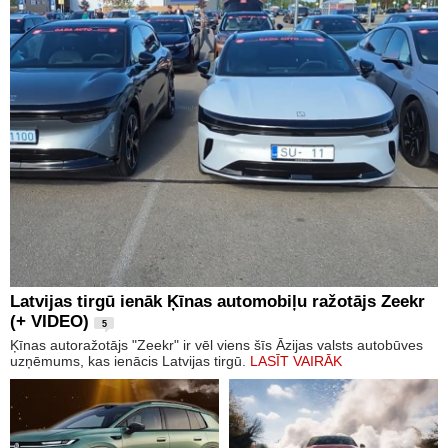
Latvijas tirgū ienāk Ķīnas automobiļu ražotājs Zeekr
(+ VIDEO)
5
Ķīnas autoražotājs "Zeekr" ir vēl viens šīs Āzijas valsts autobūves
uzņēmums, kas ienācis Latvijas tirgū.
LASĪT VAIRĀK