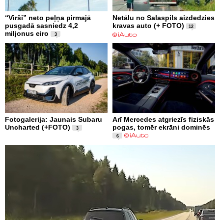
“Virši” neto peļņa pirmajā
Netālu no Salaspils aizdedzies
pusgadā sasniedz 4,2
kravas auto (+ FOTO)
12
miljonus eiro
3
Fotogalerija: Jaunais Subaru
Arī Mercedes atgriezīs fiziskās
Uncharted (+FOTO)
pogas, tomēr ekrāni dominēs
3
6