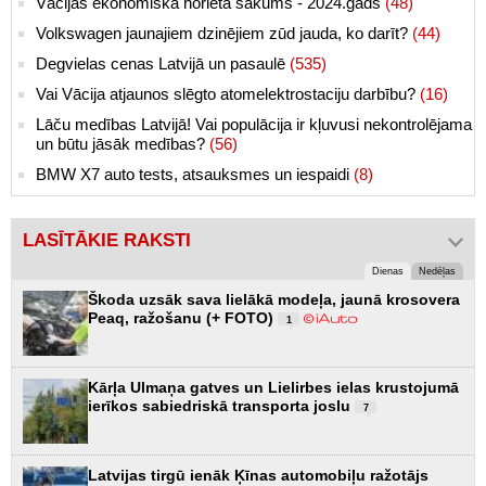
Vācijas ekonomiskā norieta sākums - 2024.gads
(48)
Volkswagen jaunajiem dzinējiem zūd jauda, ko darīt?
(44)
Degvielas cenas Latvijā un pasaulē
(535)
Vai Vācija atjaunos slēgto atomelektrostaciju darbību?
(16)
Lāču medības Latvijā! Vai populācija ir kļuvusi nekontrolējama
un būtu jāsāk medības?
(56)
BMW X7 auto tests, atsauksmes un iespaidi
(8)
LASĪTĀKIE RAKSTI
Dienas
Nedēļas
Škoda uzsāk sava lielākā modeļa, jaunā krosovera
Peaq, ražošanu (+ FOTO)
1
Kārļa Ulmaņa gatves un Lielirbes ielas krustojumā
ierīkos sabiedriskā transporta joslu
7
Latvijas tirgū ienāk Ķīnas automobiļu ražotājs