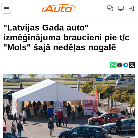
"Latvijas Gada auto"
izmēģinājuma braucieni pie t/c
"Mols" šajā nedēļas nogalē