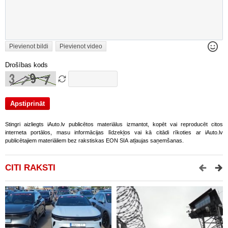
Pievienot bildi
Pievienot video
Drošības kods
Stingri aizliegts iAuto.lv publicētos materiālus izmantot, kopēt vai reproducēt citos
interneta portālos, masu informācijas līdzekļos vai kā citādi rīkoties ar iAuto.lv
publicētajiem materiāliem bez rakstiskas EON SIA atļaujas saņemšanas.
CITI RAKSTI