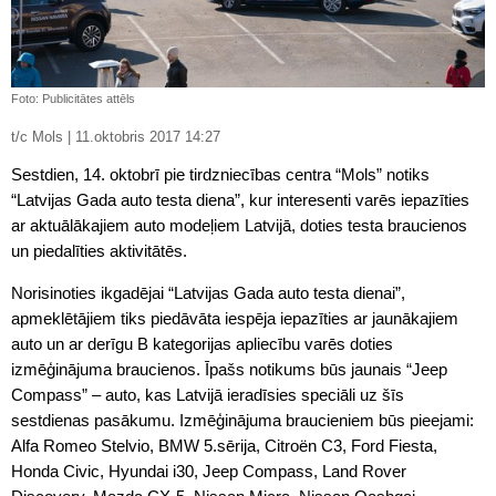
Foto: Publicitātes attēls
t/c Mols | 11.oktobris 2017 14:27
Sestdien, 14. oktobrī pie tirdzniecības centra “Mols” notiks
“Latvijas Gada auto testa diena”, kur interesenti varēs iepazīties
ar aktuālākajiem auto modeļiem Latvijā, doties testa braucienos
un piedalīties aktivitātēs.
Norisinoties ikgadējai “Latvijas Gada auto testa dienai”,
apmeklētājiem tiks piedāvāta iespēja iepazīties ar jaunākajiem
auto un ar derīgu B kategorijas apliecību varēs doties
izmēģinājuma braucienos. Īpašs notikums būs jaunais “Jeep
Compass” – auto, kas Latvijā ieradīsies speciāli uz šīs
sestdienas pasākumu. Izmēģinājuma braucieniem būs pieejami:
Alfa Romeo Stelvio, BMW 5.sērija, Citroën C3, Ford Fiesta,
Honda Civic, Hyundai i30, Jeep Compass, Land Rover