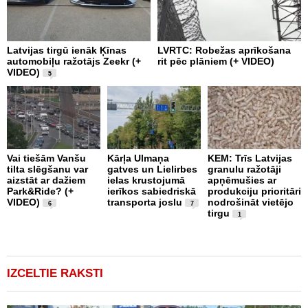
Latvijas tirgū ienāk Ķīnas
LVRTC: Robežas aprīkošana
M
automobiļu ražotājs Zeekr (+
rit pēc plāniem (+ VIDEO)
v
VIDEO)
v
5
g
Vai tiešām Vanšu
Kārļa Ulmaņa
KEM: Trīs Latvijas
tilta slēgšanu var
gatves un Lielirbes
granulu ražotāji
“
aizstāt ar dažiem
ielas krustojumā
apņēmušies ar
p
Park&Ride? (+
ierīkos sabiedriskā
produkciju prioritāri
s
VIDEO)
transporta joslu
nodrošināt vietējo
m
6
7
tirgu
1
IZCELTIE RAKSTI