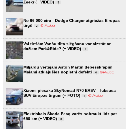
Zeekr (+ VIDEO)
5
No 66 000 eiro - Dodge Charger atgriežas Eiropas
tirgū
2
Vai tiešām Vanšu tilta slēgšanu var aizstāt ar
dažiem Park&Ride? (+ VIDEO)
6
Miljardu vērtajam Aston Martin debesskrāpim
Maiami atklājušies nopietni defekti
6
Xiaomi piesaka SkyNomad N70 EREV – luksusa
SUV Eiropas tirgum (+ FOTO)
4
Elektriskais Škoda Peaq varēs nobraukt līdz pat
650 km (+ VIDEO)
8