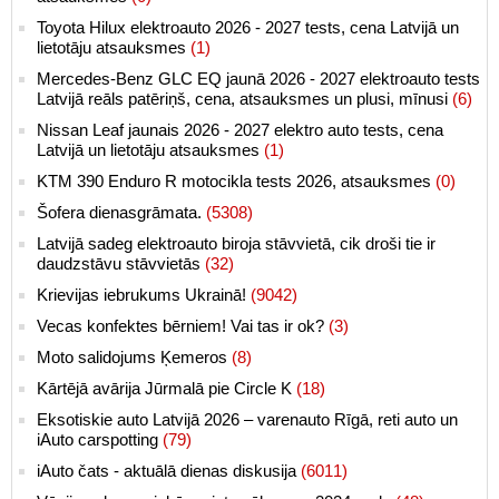
Toyota Hilux elektroauto 2026 - 2027 tests, cena Latvijā un
lietotāju atsauksmes
(1)
Mercedes-Benz GLC EQ jaunā 2026 - 2027 elektroauto tests
Latvijā reāls patēriņš, cena, atsauksmes un plusi, mīnusi
(6)
Nissan Leaf jaunais 2026 - 2027 elektro auto tests, cena
Latvijā un lietotāju atsauksmes
(1)
KTM 390 Enduro R motocikla tests 2026, atsauksmes
(0)
Šofera dienasgrāmata.
(5308)
Latvijā sadeg elektroauto biroja stāvvietā, cik droši tie ir
daudzstāvu stāvvietās
(32)
Krievijas iebrukums Ukrainā!
(9042)
Vecas konfektes bērniem! Vai tas ir ok?
(3)
Moto salidojums Ķemeros
(8)
Kārtējā avārija Jūrmalā pie Circle K
(18)
Eksotiskie auto Latvijā 2026 – varenauto Rīgā, reti auto un
iAuto carspotting
(79)
iAuto čats - aktuālā dienas diskusija
(6011)