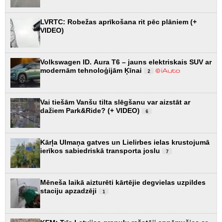
LVRTC: Robežas aprīkošana rit pēc plāniem (+
VIDEO)
Volkswagen ID. Aura T6 – jauns elektriskais SUV ar
modernām tehnoloģijām Ķīnai
2
Vai tiešām Vanšu tilta slēgšanu var aizstāt ar
dažiem Park&Ride? (+ VIDEO)
6
Kārļa Ulmaņa gatves un Lielirbes ielas krustojumā
ierīkos sabiedriskā transporta joslu
7
Mēneša laikā aizturēti kārtējie degvielas uzpildes
staciju apzadzēji
1