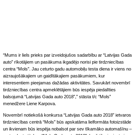
“Mums ir liels prieks par izveidojušos sadarbību ar “Latvijas Gada
auto” rīkotājiem un pasākuma ikgadējo norisi pie tirdzniecības
centra “Mols”. Jau ceturto gadu automobiļu testa diena ir viens no
aizraujošākajiem un gaidītākajiem pasākumiem, kur
interesentiem pieejamas dažādas aktivitātes. Savukārt novembrī
tirdzniecības centra apmeklētājiem būs iespēja piedalīties
balsojumā “Latvijas Gada auto 2018”,” stāsta t/c “Mols”
menedžere Liene Karpova.
Novembrī notiekošā konkursa “Latvijas Gada auto 2018” ietvaros
tirdzniecības centrā “Mols” būs apskatāma lielformāta fotoizstāde
un ikvienam būs iespēja nobalsot par sev tīkamāko automašīnu –