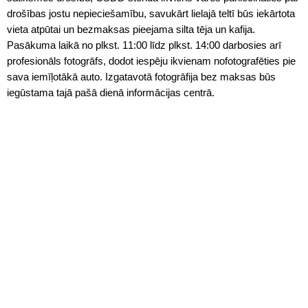
drošības jostu nepieciešamību, savukārt lielajā teltī būs iekārtota
vieta atpūtai un bezmaksas pieejama silta tēja un kafija.
Pasākuma laikā no plkst. 11:00 līdz plkst. 14:00 darbosies arī
profesionāls fotogrāfs, dodot iespēju ikvienam nofotografēties pie
sava iemīļotākā auto. Izgatavotā fotogrāfija bez maksas būs
iegūstama tajā pašā dienā informācijas centrā.