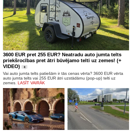
3600 EUR pret 255 EUR? Neatradu auto jumta telts
priekšrocības pret ātri būvējamo telti uz zemes! (+
VIDEO)
8
Vai auto jumta telts patiešām ir tās cenas vērta? 3600 EUR vērta
auto jumta telts vai 255 EUR ātri uzstādāmu (pop-up) telti uz
zemes.
LASĪT VAIRĀK