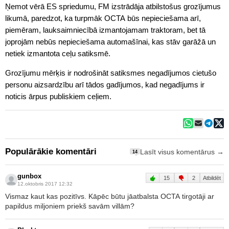
Ņemot vērā ES spriedumu, FM izstrādāja atbilstošus grozījumus
likumā, paredzot, ka turpmāk
OCTA
būs nepieciešama arī,
piemēram, lauksaimniecībā izmantojamam traktoram, bet tā
joprojām nebūs nepieciešama automašīnai, kas stāv garāžā un
netiek izmantota ceļu satiksmē.
Grozījumu mērķis ir nodrošināt satiksmes negadījumos cietušo
personu aizsardzību arī tādos gadījumos, kad negadījums ir
noticis ārpus publiskiem ceļiem.
Populārākie komentāri
Lasīt visus komentārus →
14
gunbox
15
2
Atbildēt
12.oktobris 2017 12:32
Vismaz kaut kas pozitīvs. Kāpēc būtu jāatbalsta OCTA tirgotāji ar
papildus miljoniem priekš savām villām?