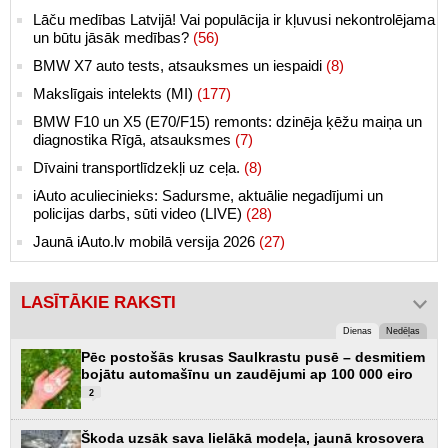
Lāču medības Latvijā! Vai populācija ir kļuvusi nekontrolējama
un būtu jāsāk medības?
(56)
BMW X7 auto tests, atsauksmes un iespaidi
(8)
Makslīgais intelekts (MI)
(177)
BMW F10 un X5 (E70/F15) remonts: dzinēja ķēžu maiņa un
diagnostika Rīgā, atsauksmes
(7)
Dīvaini transportlīdzekļi uz ceļa.
(8)
iAuto aculiecinieks: Sadursme, aktuālie negadījumi un
policijas darbs, sūti video (LIVE)
(28)
Jaunā iAuto.lv mobilā versija 2026
(27)
LASĪTĀKIE RAKSTI
Dienas
Nedēļas
Pēc postošās krusas Saulkrastu pusē – desmitiem
bojātu automašīnu un zaudējumi ap 100 000 eiro
2
Škoda uzsāk sava lielākā modeļa, jaunā krosovera