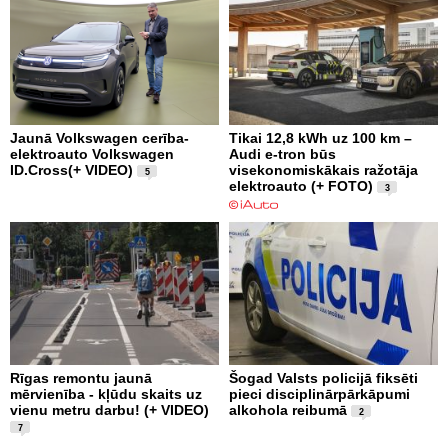
Jaunā Volkswagen cerība-
Tikai 12,8 kWh uz 100 km –
elektroauto Volkswagen
Audi e-tron būs
ID.Cross(+ VIDEO)
visekonomiskākais ražotāja
5
elektroauto (+ FOTO)
3
Rīgas remontu jaunā
Šogad Valsts policijā fiksēti
mērvienība - kļūdu skaits uz
pieci disciplinārpārkāpumi
vienu metru darbu! (+ VIDEO)
alkohola reibumā
2
7