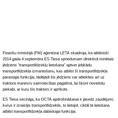
Finanšu ministrijā (FM) aģentūrai LETA skaidroja, ka atbilstoši
2014.gada 4.septembra ES Tiesa spriedumam direktīvā minētais
jēdziens "transportlīdzekļu lietošana" aptver jebkādu
transportlīdzekļa izmantošanu, kas atbilst šī transportlīdzekļa
parastajai funkcijai, tādējādi šis jēdziens var attiekties arī uz
traktora manevru saimniecības pagalmā, lai šķūnī novietotu
piekabi, ar kuru šis traktors ir aprīkots.
ES Tiesa secināja, ka
OCTA
apdrošināšanai ir jāsedz zaudējumi,
kurus ir izraisījis transportlīdzeklis, to lietojot, ciktāl tā lietošana
atbilst transportlīdzekļa dabiskajai funkcijai.