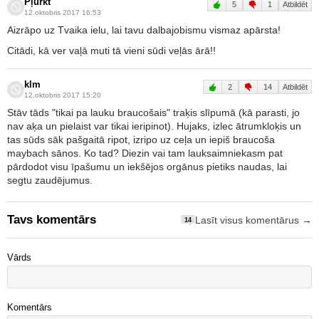
Pļurkt
5
1
Atbildēt
12.oktobris 2017 16:53
Aizrāpo uz Tvaika ielu, lai tavu dalbajobismu vismaz apārsta!
Citādi, kā ver vaļā muti tā vieni sūdi veļās ārā!!
klm
2
14
Atbildēt
12.oktobris 2017 15:20
Stāv tāds "tikai pa lauku braucošais" traķis slīpumā (kā parasti, jo
nav aķa un pielaist var tikai ieripinot). Hujaks, izlec ātrumkloķis un
tas sūds sāk pašgaitā ripot, izripo uz ceļa un iepiš braucoša
maybach sānos. Ko tad? Diezin vai tam lauksaimniekasm pat
pārdodot visu īpašumu un iekšējos orgānus pietiks naudas, lai
segtu zaudējumus.
Tavs komentārs
Lasīt visus komentārus →
14
Vārds
Komentārs