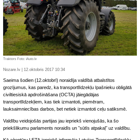
Traktors Foto: iAuto.lv
Nozare.lv | 12.oktobris 2017 10:34
Saeima šodien (12.oktobrī) noraidīja valdībā atbalstītos
grozījumus, kas paredz, ka transportlīdzekļu īpašnieku obligātā
civiltiesiskā apdrošināšana (
OCTA
) jāiegādājas
transportlīdzekļiem, kas tiek izmantoti, piemēram,
lauksaimniecības darbos, bet netiek izmantoti ceļu satiksmē.
Valdību veidojošās partijas jau iepriekš vienojušās, ka šo
priekšlikumu parlaments noraidīs un "sūtīs atpakaļ" uz valdību.
Kā aģentūru LETA iepriekš informēja Latvijas Transportlīdzekļu