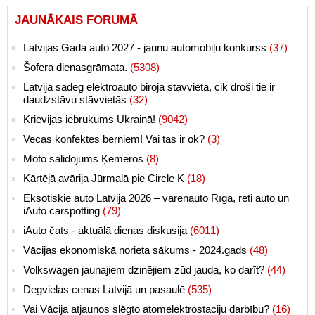
JAUNĀKAIS FORUMĀ
Latvijas Gada auto 2027 - jaunu automobiļu konkurss
(37)
Šofera dienasgrāmata.
(5308)
Latvijā sadeg elektroauto biroja stāvvietā, cik droši tie ir
daudzstāvu stāvvietās
(32)
Krievijas iebrukums Ukrainā!
(9042)
Vecas konfektes bērniem! Vai tas ir ok?
(3)
Moto salidojums Ķemeros
(8)
Kārtējā avārija Jūrmalā pie Circle K
(18)
Eksotiskie auto Latvijā 2026 – varenauto Rīgā, reti auto un
iAuto carspotting
(79)
iAuto čats - aktuālā dienas diskusija
(6011)
Vācijas ekonomiskā norieta sākums - 2024.gads
(48)
Volkswagen jaunajiem dzinējiem zūd jauda, ko darīt?
(44)
Degvielas cenas Latvijā un pasaulē
(535)
Vai Vācija atjaunos slēgto atomelektrostaciju darbību?
(16)