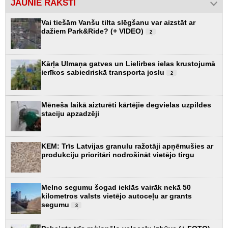
JAUNIE RAKSTI
Vai tiešām Vanšu tilta slēgšanu var aizstāt ar
dažiem Park&Ride? (+ VIDEO)
2
Kārļa Ulmaņa gatves un Lielirbes ielas krustojumā
ierīkos sabiedriskā transporta joslu
2
Mēneša laikā aizturēti kārtējie degvielas uzpildes
staciju apzadzēji
KEM: Trīs Latvijas granulu ražotāji apņēmušies ar
produkciju prioritāri nodrošināt vietējo tirgu
Melno segumu šogad ieklās vairāk nekā 50
kilometros valsts vietējo autoceļu ar grants
segumu
3