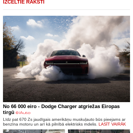
IZCELTIE RAKSTI
No 66 000 eiro - Dodge Charger atgriežas Eiropas
tirgū
Līdz pat 670 Zs jaudīgais amerikāņu muskuļauto būs pieejams ar
benzīna motoru un arī kā pilnībā elektrisks mdelis.
LASĪT VAIRĀK