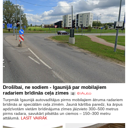
Drošībai, ne sodiem - Igaunijā par mobilajiem
radariem brīdinās ceļa zimes
12
Turpmāk Igaunijā autovadītājus pirms mobilajiem ātruma radariem
brīdinās ar speciālām ceļa zīmēm. Jaunā kārtība paredz, ka ārpus
apdzīvotām vietām brīdinājuma zīmes jāizvieto 300–500 metrus
pirms radara, savukārt pilsētās un ciemos – 150–300 metru
attālumā.
LASĪT VAIRĀK