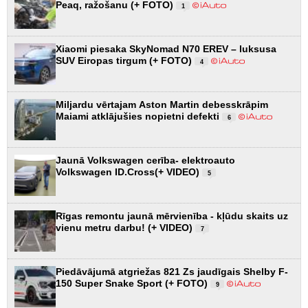
Peaq, ražošanu (+ FOTO)
1
Xiaomi piesaka SkyNomad N70 EREV – luksusa
SUV Eiropas tirgum (+ FOTO)
4
Miljardu vērtajam Aston Martin debesskrāpim
Maiami atklājušies nopietni defekti
6
Jaunā Volkswagen cerība- elektroauto
Volkswagen ID.Cross(+ VIDEO)
5
Rīgas remontu jaunā mērvienība - kļūdu skaits uz
vienu metru darbu! (+ VIDEO)
7
Piedāvājumā atgriežas 821 Zs jaudīgais Shelby F-
150 Super Snake Sport (+ FOTO)
9