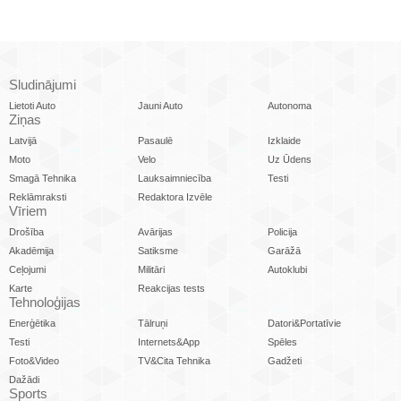
Sludinājumi
Lietoti Auto
Jauni Auto
Autonoma
Ziņas
Latvijā
Pasaulē
Izklaide
Moto
Velo
Uz Ūdens
Smagā Tehnika
Lauksaimniecība
Testi
Reklāmraksti
Redaktora Izvēle
Vīriem
Drošība
Avārijas
Policija
Akadēmija
Satiksme
Garāžā
Ceļojumi
Militāri
Autoklubi
Karte
Reakcijas tests
Tehnoloģijas
Enerģētika
Tālruņi
Datori&Portatīvie
Testi
Internets&App
Spēles
Foto&Video
TV&Cita Tehnika
Gadžeti
Dažādi
Sports