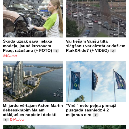
Škoda uzsāk sava lielākā
Vai tiešām Vanšu tilta
modeļa, jaunā krosovera
slēgšanu var aizstāt ar dažiem
Peaq, ražošanu (+ FOTO)
Park&Ride? (+ VIDEO)
1
2
Miljardu vērtajam Aston Martin
“Virši” neto peļņa pirmajā
debesskrāpim Maiami
pusgadā sasniedz 4,2
atklājušies nopietni defekti
miljonus eiro
2
6