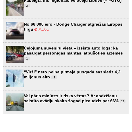
Pabeigta trīs reģionālo veloceļu izbūve (+ FOTO)
2
No 66 000 eiro - Dodge Charger atgriežas Eiropas
tirgū
Ceļojuma suvenīru vietā – izsists auto logs: kā
pasargāt personīgās mantas, atpūšoties ārzemēs
1
“Virši” neto peļņa pirmajā pusgadā sasniedz 4,2
miljonus eiro
2
Vai pāris minūtes ir riska vērtas? Ar apdzīšanu
saistīto avāriju skaits šogad pieaudzis par 66%
12