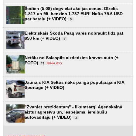
Šodien (5.08) degvielai akcijas cenas: Dīzelis
1.817 un 95. benzīns 1.737 EUR! Nafta 75.6 USD
par barelu (+ VIDEO)
9
Elektriskais Škoda Peaq varēs nobraukt līdz pat
650 km (+ VIDEO)
8
Netālu no Salaspils aizdedzies kravas auto (+
FOTO)
12
Jaunais KIA Seltos nāks palīgā populārajam KIA
Sportage (+ VIDEO)
"Zvaniet prezidentam" - likumsargi Āgenskalnā
aiztur agresīvu un, iespējams, iereibušu
autovadītāju (+ VIDEO)
3