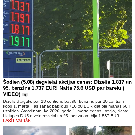
Šodien (5.08) degvielai akcijas cenas: Dīzelis 1.817 un
95. benzīns 1.737 EUR! Nafta 75.6 USD par barelu (+
VIDEO)
9
Dīzelis dārgāks par 28 centiem, bet 95. benzīns par 20 centiem
kopš 1. marta. Tas sanāk papildus +16.80 EUR klāt pie manas 60 l
uzpildes. Atgādinām, ka 2026. gada 1. martā cenas Latvijā, Neste
Lielupes DUS dīzeļdegvielai un 95. benzīnam bija 1.537 EUR.
LASĪT VAIRĀK