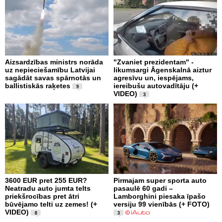
Aizsardzības ministrs norāda
"Zvaniet prezidentam" -
uz nepieciešamību Latvijai
likumsargi Āgenskalnā aiztur
sagādāt savas spārnotās un
agresīvu un, iespējams,
ballistiskās raķetes
iereibušu autovadītāju (+
9
VIDEO)
3
3600 EUR pret 255 EUR?
Pirmajam super sporta auto
Neatradu auto jumta telts
pasaulē 60 gadi –
priekšrocības pret ātri
Lamborghini piesaka īpašo
būvējamo telti uz zemes! (+
versiju 99 vienībās (+ FOTO)
VIDEO)
8
3