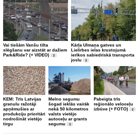
Vai tiešām Vanšu tilta
Kārļa Ulmaņa gatves un
“
slēgšanu var aizstāt ar dažiem
Lielirbes ielas krustojumā
p
Park&Ride? (+ VIDEO)
ierīkos sabiedriskā transporta
m
2
joslu
2
J
KEM: Trīs Latvijas
Melno segumu
Pabeigta trīs
“
granulu ražotāji
šogad ieklās vairāk
reģionālo veloceļu
b
apņēmušies ar
nekā 50 kilometros
izbūve (+ FOTO)
a
2
produkciju prioritāri
valsts vietējo
ā
nodrošināt vietējo
autoceļu ar grants
p
tirgu
segumu
V
3