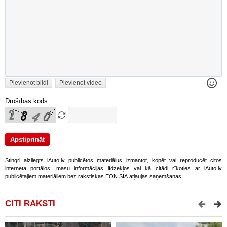
Pievienot bildi
Pievienot video
Drošības kods
Stingri aizliegts iAuto.lv publicētos materiālus izmantot, kopēt vai reproducēt citos
interneta portālos, masu informācijas līdzekļos vai kā citādi rīkoties ar iAuto.lv
publicētajiem materiāliem bez rakstiskas EON SIA atļaujas saņemšanas.
CITI RAKSTI