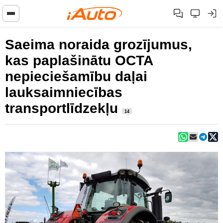
Saeima noraida grozījumus,
kas paplašinātu OCTA
nepieciešamību daļai
lauksaimniecības
transportlīdzekļu
14