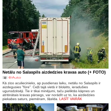
Netālu no Salaspils aizdedzies kravas auto (+ FOTO)
12
Kā ziņo aculiecinieks, ap pusdienas laiku, netālu no Salaspils ir
aizdegusies "fūre". Ceļš tajā vietā ir bloķēts, ieradušies
ugunsdzēsēji. Tie ir tikai minējumi, taču pieliktās kāpnes un
atritinātais kravas pārsegs, var norādīt uz to, ka aizdedzies
piekabes saturs, piemēram, šķelda.
LASĪT VAIRĀK