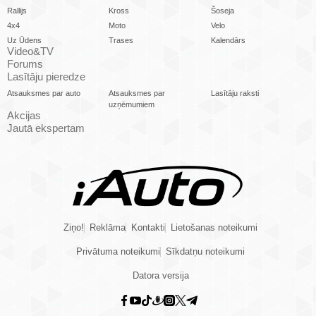
Rallijs
Kross
Šoseja
4x4
Moto
Velo
Uz Ūdens
Trases
Kalendārs
Video&TV
Forums
Lasītāju pieredze
Atsauksmes par auto
Atsauksmes par
Lasītāju raksti
uzņēmumiem
Akcijas
Jautā ekspertam
Ziņo!
Reklāma
Kontakti
Lietošanas noteikumi
Privātuma noteikumi
Sīkdatņu noteikumi
Datora versija