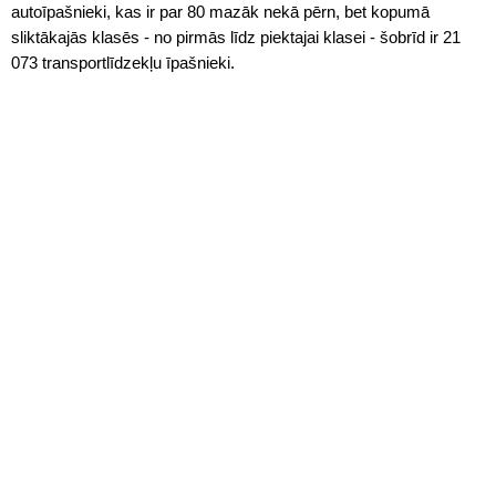
autoīpašnieki, kas ir par 80 mazāk nekā pērn, bet kopumā
sliktākajās klasēs - no pirmās līdz piektajai klasei - šobrīd ir 21
073 transportlīdzekļu īpašnieki.