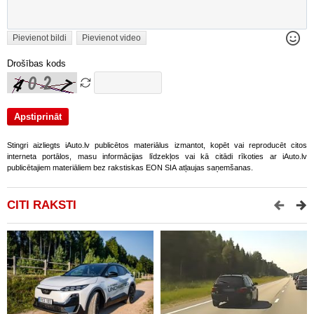
Pievienot bildi
Pievienot video
Drošības kods
Stingri aizliegts iAuto.lv publicētos materiālus izmantot, kopēt vai reproducēt citos
interneta portālos, masu informācijas līdzekļos vai kā citādi rīkoties ar iAuto.lv
publicētajiem materiāliem bez rakstiskas EON SIA atļaujas saņemšanas.
CITI RAKSTI