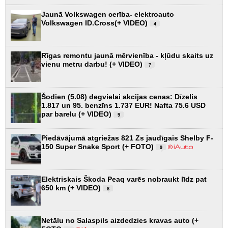
Jaunā Volkswagen cerība- elektroauto
Volkswagen ID.Cross(+ VIDEO)
4
Rīgas remontu jaunā mērvienība - kļūdu skaits uz
vienu metru darbu! (+ VIDEO)
7
Šodien (5.08) degvielai akcijas cenas: Dīzelis
1.817 un 95. benzīns 1.737 EUR! Nafta 75.6 USD
par barelu (+ VIDEO)
9
Piedāvājumā atgriežas 821 Zs jaudīgais Shelby F-
150 Super Snake Sport (+ FOTO)
9
Elektriskais Škoda Peaq varēs nobraukt līdz pat
650 km (+ VIDEO)
8
Netālu no Salaspils aizdedzies kravas auto (+