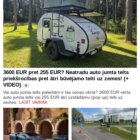
3600 EUR pret 255 EUR? Neatradu auto jumta telts
priekšrocības pret ātri būvējamo telti uz zemes! (+
VIDEO)
6
Vai auto jumta telts patiešām ir tās cenas vērta? 3600 EUR vērta
auto jumta telts vai 255 EUR ātri uzstādāmu (pop-up) telti uz
zemes.
LASĪT VAIRĀK