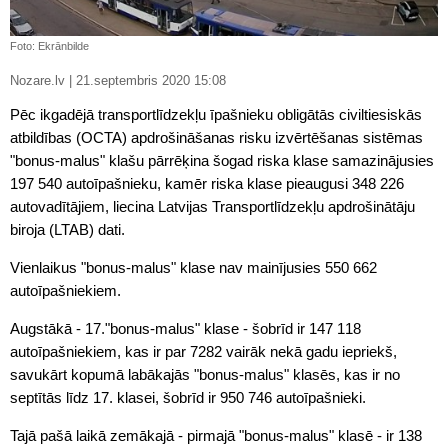
Foto: Ekrānbilde
Nozare.lv | 21.septembris 2020 15:08
Pēc ikgadējā transportlīdzekļu īpašnieku obligātās civiltiesiskās
atbildības (OCTA) apdrošināšanas risku izvērtēšanas sistēmas
"bonus-malus" klašu pārrēķina šogad riska klase samazinājusies
197 540 autoīpašnieku, kamēr riska klase pieaugusi 348 226
autovadītājiem, liecina Latvijas Transportlīdzekļu apdrošinātāju
biroja (LTAB) dati.
Vienlaikus "bonus-malus" klase nav mainījusies 550 662
autoīpašniekiem.
Augstākā - 17."bonus-malus" klase - šobrīd ir 147 118
autoīpašniekiem, kas ir par 7282 vairāk nekā gadu iepriekš,
savukārt kopumā labākajās "bonus-malus" klasēs, kas ir no
septītās līdz 17. klasei, šobrīd ir 950 746 autoīpašnieki.
Tajā pašā laikā zemākajā - pirmajā "bonus-malus" klasē - ir 138