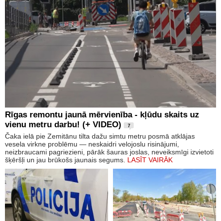
Rīgas remontu jaunā mērvienība - kļūdu skaits uz
vienu metru darbu! (+ VIDEO)
7
Čaka ielā pie Zemitānu tilta dažu simtu metru posmā atklājas
vesela virkne problēmu — neskaidri velojoslu risinājumi,
neizbraucami pagriezieni, pārāk šauras joslas, neveiksmīgi izvietoti
šķēršļi un jau brūkošs jaunais segums.
LASĪT VAIRĀK