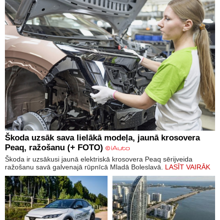
Škoda uzsāk sava lielākā modeļa, jaunā krosovera
Peaq, ražošanu (+ FOTO)
Škoda ir uzsākusi jaunā elektriskā krosovera Peaq sērijveida
ražošanu savā galvenajā rūpnīcā Mladā Boleslavā.
LASĪT VAIRĀK