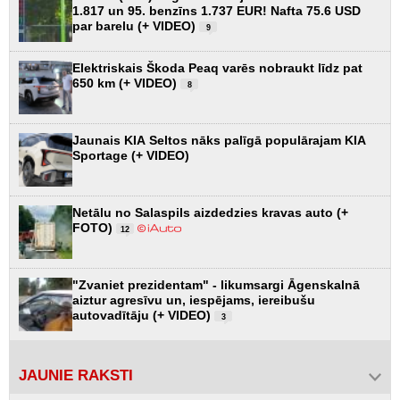
1.817 un 95. benzīns 1.737 EUR! Nafta 75.6 USD
par barelu (+ VIDEO)
9
Elektriskais Škoda Peaq varēs nobraukt līdz pat
650 km (+ VIDEO)
8
Jaunais KIA Seltos nāks palīgā populārajam KIA
Sportage (+ VIDEO)
Netālu no Salaspils aizdedzies kravas auto (+
FOTO)
12
"Zvaniet prezidentam" - likumsargi Āgenskalnā
aiztur agresīvu un, iespējams, iereibušu
autovadītāju (+ VIDEO)
3
JAUNIE RAKSTI