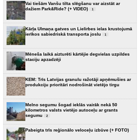
Vai tiešām Vanšu tilta slēgšanu var aizstāt ar
dažiem Park&Ride? (+ VIDEO)
1
Kārļa Ulmaņa gatves un Lielirbes ielas krustojumā
ierīkos sabiedriskā transporta joslu
1
Mēneša laikā aizturēti kārtējie degvielas uzpildes
staciju apzadzēji
KEM: Trīs Latvijas granulu ražotāji apņēmušies ar
produkciju prioritāri nodrošināt vietējo tirgu
Melno segumu šogad ieklās vairāk nekā 50
kilometros valsts vietējo autoceļu ar grants
segumu
2
Pabeigta trīs reģionālo veloceļu izbūve (+ FOTO)