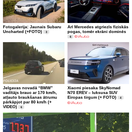
Fotogalerija: Jaunais Subaru
Arī Mercedes atgriezīs fiziskās
Uncharted (+FOTO)
pogas, tomēr ekrāni dominēs
3
6
Jelgavas novadā “BMW”
Xiaomi piesaka SkyNomad
vadītājs brauc ar 170 km/h,
N70 EREV – luksusa SUV
atļauto braukšanas ātrumu
Eiropas tirgum (+ FOTO)
4
pārkāpjot par 80 km/h (+
VIDEO)
6