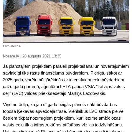
Foto: iAuto.lv
Nozare.lv | 20.augusts 2021 13:35
Ja plānotajiem projektiem paralēli projektēšanai un novērtējumiem
savlaicīgi tiks rasts finansējums būvdarbiem, Pierīgā, sākot ar
2025.gadu, varētu būt jārēķinās ar intensīviem ceļu būvdarbiem
dažu gadu garumā, aģentūrai LETA pauda VSIA "Latvijas valsts
ceļi" (LVC) valdes priekšsēdētājs Mārtiņš Lazdovskis.
Viņš norādīja, ka jau šī gada beigās plānots sākt būvdarbus
topošā Ķekavas apvedceļa trasē. Vienlaikus LVC strādā pie vēl
četriem tikpat nozīmīgiem projektiem, kuri iezīmē ambiciozās
valsts ceļu tīkla infrastruktūras attīstības vīzijas iedzīvināšanu.
Patlaban tiek izstrādāti minimālie būvprojekti un veikti ietekmes