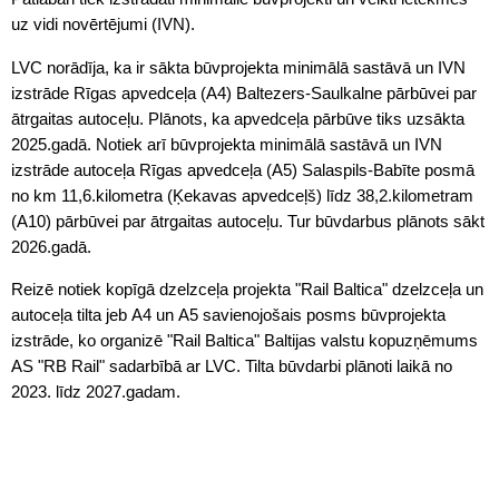
uz vidi novērtējumi (IVN).
LVC norādīja, ka ir sākta būvprojekta minimālā sastāvā un IVN
izstrāde Rīgas apvedceļa (A4) Baltezers-Saulkalne pārbūvei par
ātrgaitas autoceļu. Plānots, ka apvedceļa pārbūve tiks uzsākta
2025.gadā. Notiek arī būvprojekta minimālā sastāvā un IVN
izstrāde autoceļa Rīgas apvedceļa (A5) Salaspils-Babīte posmā
no km 11,6.kilometra (Ķekavas apvedceļš) līdz 38,2.kilometram
(A10) pārbūvei par ātrgaitas autoceļu. Tur būvdarbus plānots sākt
2026.gadā.
Reizē notiek kopīgā dzelzceļa projekta "Rail Baltica" dzelzceļa un
autoceļa tilta jeb A4 un A5 savienojošais posms būvprojekta
izstrāde, ko organizē "Rail Baltica" Baltijas valstu kopuzņēmums
AS "RB Rail" sadarbībā ar LVC. Tilta būvdarbi plānoti laikā no
2023. līdz 2027.gadam.