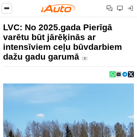
LVC: No 2025.gada Pierīgā
varētu būt jārēķinās ar
intensīviem ceļu būvdarbiem
dažu gadu garumā
7