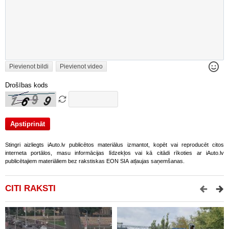
Pievienot bildi
Pievienot video
Drošības kods
Stingri aizliegts iAuto.lv publicētos materiālus izmantot, kopēt vai reproducēt citos
interneta portālos, masu informācijas līdzekļos vai kā citādi rīkoties ar iAuto.lv
publicētajiem materiāliem bez rakstiskas EON SIA atļaujas saņemšanas.
CITI RAKSTI