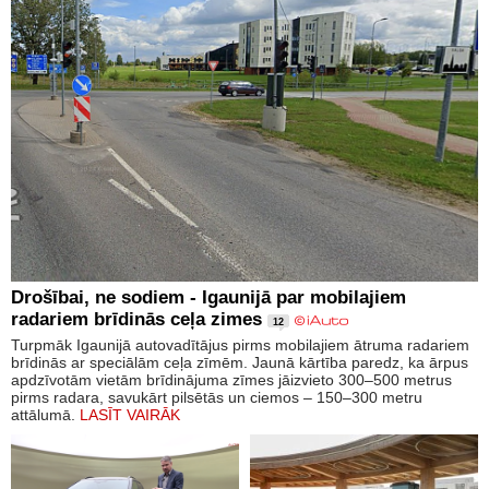
Drošībai, ne sodiem - Igaunijā par mobilajiem
radariem brīdinās ceļa zimes
12
Turpmāk Igaunijā autovadītājus pirms mobilajiem ātruma radariem
brīdinās ar speciālām ceļa zīmēm. Jaunā kārtība paredz, ka ārpus
apdzīvotām vietām brīdinājuma zīmes jāizvieto 300–500 metrus
pirms radara, savukārt pilsētās un ciemos – 150–300 metru
attālumā.
LASĪT VAIRĀK