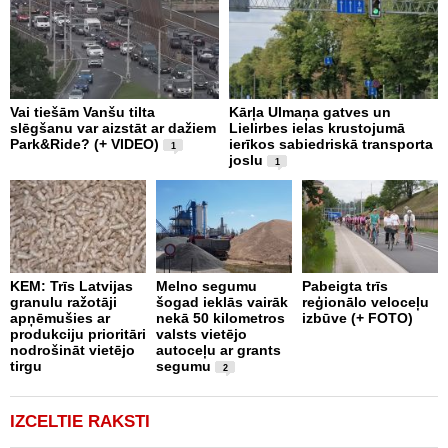
Vai tiešām Vanšu tilta
Kārļa Ulmaņa gatves un
“
slēgšanu var aizstāt ar dažiem
Lielirbes ielas krustojumā
p
Park&Ride? (+ VIDEO)
ierīkos sabiedriskā transporta
m
1
joslu
1
J
KEM: Trīs Latvijas
Melno segumu
Pabeigta trīs
“
granulu ražotāji
šogad ieklās vairāk
reģionālo veloceļu
b
apņēmušies ar
nekā 50 kilometros
izbūve (+ FOTO)
a
produkciju prioritāri
valsts vietējo
ā
nodrošināt vietējo
autoceļu ar grants
p
tirgu
segumu
V
2
IZCELTIE RAKSTI