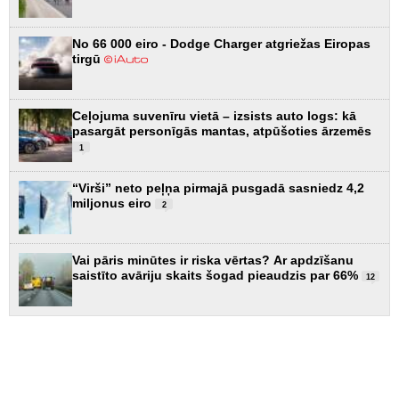
No 66 000 eiro - Dodge Charger atgriežas Eiropas
tirgū
Ceļojuma suvenīru vietā – izsists auto logs: kā
pasargāt personīgās mantas, atpūšoties ārzemēs
1
“Virši” neto peļņa pirmajā pusgadā sasniedz 4,2
miljonus eiro
2
Vai pāris minūtes ir riska vērtas? Ar apdzīšanu
saistīto avāriju skaits šogad pieaudzis par 66%
12