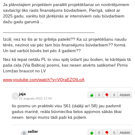
Ja plānotajiem projektiem paralēli projektēšanai un novērtējumiem
savlaicīgi tiks rasts finansējums būvdarbiem, Pierīgā, sākot ar
2025.gadu, varētu būt jārēķinās ar intensīviem ceļu būvdarbiem
dažu gadu garumā ..
______________________________________
Izcili, nez ko šis ar to gribēja pateikt?? Ka uz projektēšanu naudu
tērēs, nezinot vai pēc tam būs finansējums būvdarbiem?? formā.
Un tad varbūt būvēs bet pēc 4 gadiem??
Nez kā tepat netālu PL to visu spēj izdarīt jau šodien, te kārtējais tā
paša ceļa (Via Baltica) posms, kas nesen atvērts satiksmei! Pirms
Lomžas braucot no LV
www.youtube.com/watch?v=VQraEZOILoA
jaja
0
0
Atbildēt
21.augusts 2021 17:54
šo posmu un praktiski visu S61 (daļēji arī S8) jau padsmit
gadus marinē, reāla būvniecība lielos apjomos sākās tikai
nesen. tempi mums tādi paši kā poļiem.
seller
0
0
Atbildēt