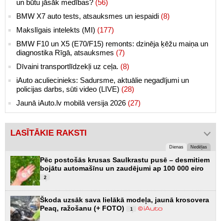
un būtu jāsāk medības?
(56)
BMW X7 auto tests, atsauksmes un iespaidi
(8)
Makslīgais intelekts (MI)
(177)
BMW F10 un X5 (E70/F15) remonts: dzinēja ķēžu maiņa un
diagnostika Rīgā, atsauksmes
(7)
Dīvaini transportlīdzekļi uz ceļa.
(8)
iAuto aculiecinieks: Sadursme, aktuālie negadījumi un
policijas darbs, sūti video (LIVE)
(28)
Jaunā iAuto.lv mobilā versija 2026
(27)
LASĪTĀKIE RAKSTI
Dienas
Nedēļas
Pēc postošās krusas Saulkrastu pusē – desmitiem
bojātu automašīnu un zaudējumi ap 100 000 eiro
2
Škoda uzsāk sava lielākā modeļa, jaunā krosovera
Peaq, ražošanu (+ FOTO)
1