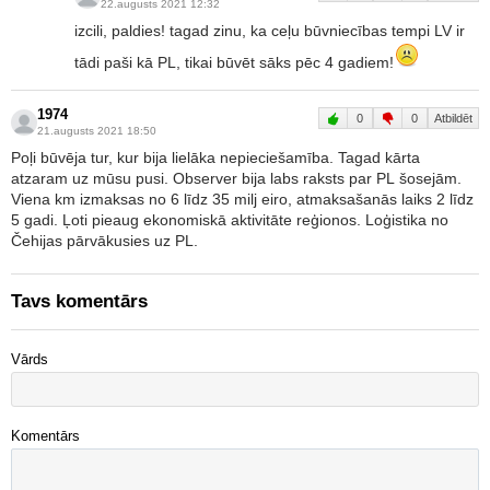
22.augusts 2021 12:32
izcili, paldies! tagad zinu, ka ceļu būvniecības tempi LV ir
tādi paši kā PL, tikai būvēt sāks pēc 4 gadiem!
1974
0
0
Atbildēt
21.augusts 2021 18:50
Poļi būvēja tur, kur bija lielāka nepieciešamība. Tagad kārta
atzaram uz mūsu pusi. Observer bija labs raksts par PL šosejām.
Viena km izmaksas no 6 līdz 35 milj eiro, atmaksašanās laiks 2 līdz
5 gadi. Ļoti pieaug ekonomiskā aktivitāte reģionos. Loģistika no
Čehijas pārvākusies uz PL.
Tavs komentārs
Vārds
Komentārs