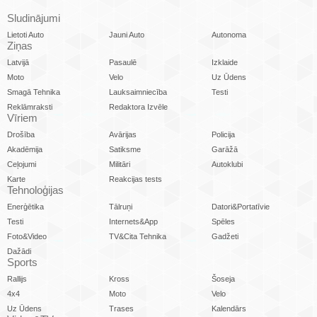
Sludinājumi
Lietoti Auto
Jauni Auto
Autonoma
Ziņas
Latvijā
Pasaulē
Izklaide
Moto
Velo
Uz Ūdens
Smagā Tehnika
Lauksaimniecība
Testi
Reklāmraksti
Redaktora Izvēle
Vīriem
Drošība
Avārijas
Policija
Akadēmija
Satiksme
Garāžā
Ceļojumi
Militāri
Autoklubi
Karte
Reakcijas tests
Tehnoloģijas
Enerģētika
Tālruņi
Datori&Portatīvie
Testi
Internets&App
Spēles
Foto&Video
TV&Cita Tehnika
Gadžeti
Dažādi
Sports
Rallijs
Kross
Šoseja
4x4
Moto
Velo
Uz Ūdens
Trases
Kalendārs