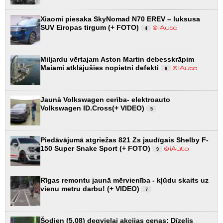
Xiaomi piesaka SkyNomad N70 EREV – luksusa
SUV Eiropas tirgum (+ FOTO)
4
Miljardu vērtajam Aston Martin debesskrāpim
Maiami atklājušies nopietni defekti
6
Jaunā Volkswagen cerība- elektroauto
Volkswagen ID.Cross(+ VIDEO)
5
Piedāvājumā atgriežas 821 Zs jaudīgais Shelby F-
150 Super Snake Sport (+ FOTO)
9
Rīgas remontu jaunā mērvienība - kļūdu skaits uz
vienu metru darbu! (+ VIDEO)
7
Šodien (5.08) degvielai akcijas cenas: Dīzelis