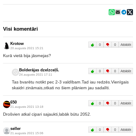
Visi komentāri
Krotow
0
0
Atbildēt
20.augusts 2021 15:21
Kurā vietā bija jāsmejas?
Bolderājas dzelzceļš.
0
0
Atbildēt
24.augusts 2021 17:11
Tas bvarētu notikt pec 2-3 valdībam.Tad iau redzēs.Vienīgais
skaidri zināmais,otkati no šiem plāniem jau sadalīti.
650
0
0
Atbildēt
21.augusts 2021 13:18
Drošvien atkal cipari sajaukti,labāk būtu 2052.
seller
0
0
Atbildēt
21.augusts 2021 15:06