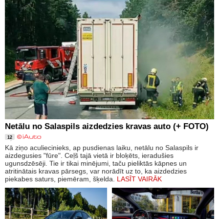
Netālu no Salaspils aizdedzies kravas auto (+ FOTO)
12
Kā ziņo aculiecinieks, ap pusdienas laiku, netālu no Salaspils ir
aizdegusies "fūre". Ceļš tajā vietā ir bloķēts, ieradušies
ugunsdzēsēji. Tie ir tikai minējumi, taču pieliktās kāpnes un
atritinātais kravas pārsegs, var norādīt uz to, ka aizdedzies
piekabes saturs, piemēram, šķelda.
LASĪT VAIRĀK