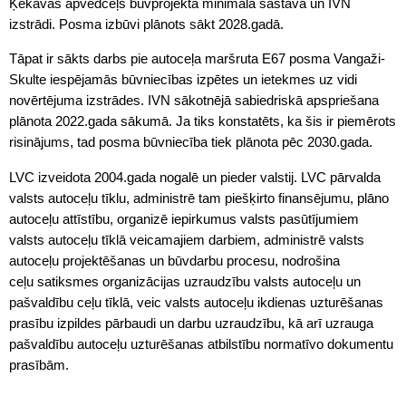
Ķekavas apvedceļš būvprojekta minimālā sastāvā un IVN
izstrādi. Posma izbūvi plānots sākt 2028.gadā.
Tāpat ir sākts darbs pie autoceļa maršruta E67 posma Vangaži-
Skulte iespējamās būvniecības izpētes un ietekmes uz vidi
novērtējuma izstrādes. IVN sākotnējā sabiedriskā apspriešana
plānota 2022.gada sākumā. Ja tiks konstatēts, ka šis ir piemērots
risinājums, tad posma būvniecība tiek plānota pēc 2030.gada.
LVC izveidota 2004.gada nogalē un pieder valstij. LVC pārvalda
valsts autoceļu tīklu, administrē tam piešķirto finansējumu, plāno
autoceļu attīstību, organizē iepirkumus valsts pasūtījumiem
valsts autoceļu tīklā veicamajiem darbiem, administrē valsts
autoceļu projektēšanas un būvdarbu procesu, nodrošina
ceļu
satiksmes
organizācijas uzraudzību valsts autoceļu un
pašvaldību ceļu tīklā, veic valsts autoceļu ikdienas uzturēšanas
prasību izpildes pārbaudi un darbu uzraudzību, kā arī uzrauga
pašvaldību autoceļu uzturēšanas atbilstību normatīvo dokumentu
prasībām.