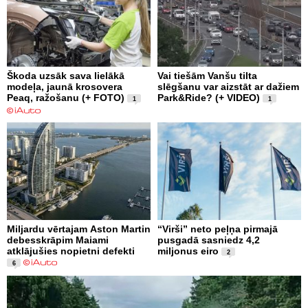
Škoda uzsāk sava lielākā
Vai tiešām Vanšu tilta
modeļa, jaunā krosovera
slēgšanu var aizstāt ar dažiem
Peaq, ražošanu (+ FOTO)
Park&Ride? (+ VIDEO)
1
1
Miljardu vērtajam Aston Martin
“Virši” neto peļņa pirmajā
debesskrāpim Maiami
pusgadā sasniedz 4,2
atklājušies nopietni defekti
miljonus eiro
2
6