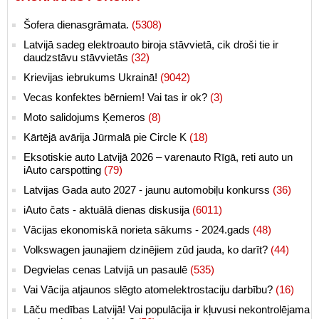
Šofera dienasgrāmata.
(5308)
Latvijā sadeg elektroauto biroja stāvvietā, cik droši tie ir
daudzstāvu stāvvietās
(32)
Krievijas iebrukums Ukrainā!
(9042)
Vecas konfektes bērniem! Vai tas ir ok?
(3)
Moto salidojums Ķemeros
(8)
Kārtējā avārija Jūrmalā pie Circle K
(18)
Eksotiskie auto Latvijā 2026 – varenauto Rīgā, reti auto un
iAuto carspotting
(79)
Latvijas Gada auto 2027 - jaunu automobiļu konkurss
(36)
iAuto čats - aktuālā dienas diskusija
(6011)
Vācijas ekonomiskā norieta sākums - 2024.gads
(48)
Volkswagen jaunajiem dzinējiem zūd jauda, ko darīt?
(44)
Degvielas cenas Latvijā un pasaulē
(535)
Vai Vācija atjaunos slēgto atomelektrostaciju darbību?
(16)
Lāču medības Latvijā! Vai populācija ir kļuvusi nekontrolējama