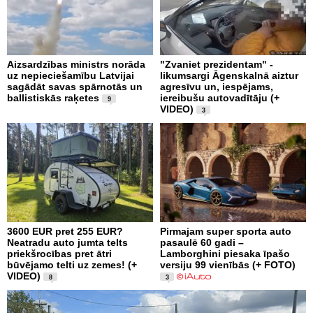
Aizsardzības ministrs norāda
"Zvaniet prezidentam" -
uz nepieciešamību Latvijai
likumsargi Āgenskalnā aiztur
sagādāt savas spārnotās un
agresīvu un, iespējams,
ballistiskās raķetes
iereibušu autovadītāju (+
9
VIDEO)
3
3600 EUR pret 255 EUR?
Pirmajam super sporta auto
Neatradu auto jumta telts
pasaulē 60 gadi –
priekšrocības pret ātri
Lamborghini piesaka īpašo
būvējamo telti uz zemes! (+
versiju 99 vienībās (+ FOTO)
VIDEO)
8
3