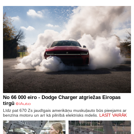
No 66 000 eiro - Dodge Charger atgriežas Eiropas
tirgū
Līdz pat 670 Zs jaudīgais amerikāņu muskuļauto būs pieejams ar
benzīna motoru un arī kā pilnībā elektrisks mdelis.
LASĪT VAIRĀK