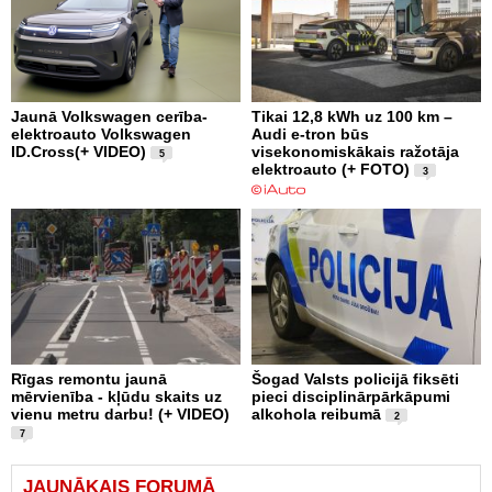
Jaunā Volkswagen cerība-
Tikai 12,8 kWh uz 100 km –
elektroauto Volkswagen
Audi e-tron būs
ID.Cross(+ VIDEO)
visekonomiskākais ražotāja
5
elektroauto (+ FOTO)
3
Rīgas remontu jaunā
Šogad Valsts policijā fiksēti
mērvienība - kļūdu skaits uz
pieci disciplinārpārkāpumi
vienu metru darbu! (+ VIDEO)
alkohola reibumā
2
7
JAUNĀKAIS FORUMĀ