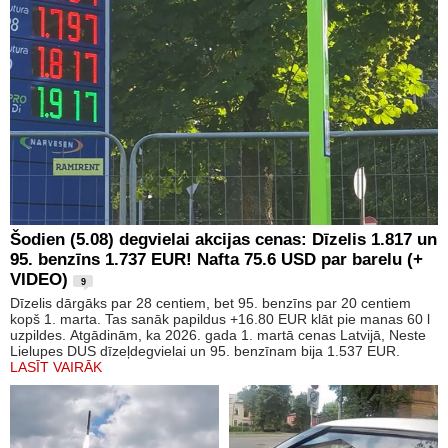
Šodien (5.08) degvielai akcijas cenas: Dīzelis 1.817 un
95. benzīns 1.737 EUR! Nafta 75.6 USD par barelu (+
VIDEO)
9
Dīzelis dārgāks par 28 centiem, bet 95. benzīns par 20 centiem
kopš 1. marta. Tas sanāk papildus +16.80 EUR klāt pie manas 60 l
uzpildes. Atgādinām, ka 2026. gada 1. martā cenas Latvijā, Neste
Lielupes DUS dīzeļdegvielai un 95. benzīnam bija 1.537 EUR.
LASĪT VAIRĀK