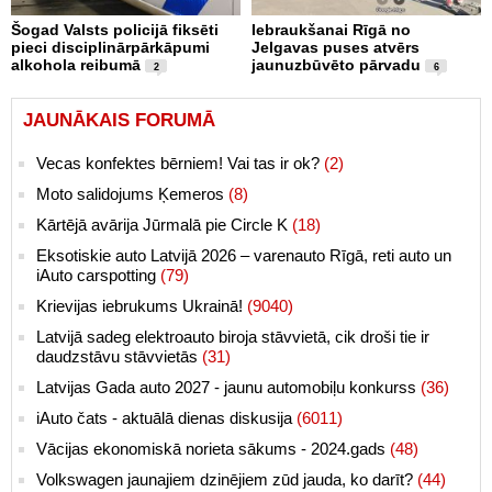
Šogad Valsts policijā fiksēti
Iebraukšanai Rīgā no
pieci disciplinārpārkāpumi
Jelgavas puses atvērs
alkohola reibumā
jaunuzbūvēto pārvadu
2
6
JAUNĀKAIS FORUMĀ
Vecas konfektes bērniem! Vai tas ir ok?
(2)
Moto salidojums Ķemeros
(8)
Kārtējā avārija Jūrmalā pie Circle K
(18)
Eksotiskie auto Latvijā 2026 – varenauto Rīgā, reti auto un
iAuto carspotting
(79)
Krievijas iebrukums Ukrainā!
(9040)
Latvijā sadeg elektroauto biroja stāvvietā, cik droši tie ir
daudzstāvu stāvvietās
(31)
Latvijas Gada auto 2027 - jaunu automobiļu konkurss
(36)
iAuto čats - aktuālā dienas diskusija
(6011)
Vācijas ekonomiskā norieta sākums - 2024.gads
(48)
Volkswagen jaunajiem dzinējiem zūd jauda, ko darīt?
(44)