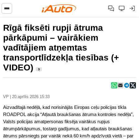
Rīgā fiksēti rupji ātruma
pārkāpumi – vairākiem
vadītājiem atņemtas
transportlīdzekļa tiesības (+
VIDEO)
9
VP | 20.aprīlis 2026 15:33
Aizvadītajā nedēļā, kad norisinājās Eiropas ceļu policijas tīkla
ROADPOL akcija “Atļautā braukšanas ātruma kontroles nedēļa”,
Valsts policijas amatpersonas fiksēja vairākus rupjus
ātrumpārkāpumus, tostarp gadījumus, kad atļautais braukšanas
ātrums pārsniegts par vairāk nekā 60 km/h apdzīvotā vietā – par