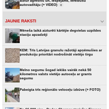
aiztur agresīvu un, iespējams, iereibušu
autovadītāju (+ VIDEO)
3
JAUNIE RAKSTI
Mēneša laikā aizturēti kārtējie degvielas uzpildes
staciju apzadzēji
KEM: Trīs Latvijas granulu ražotāji apņēmušies ar
produkciju prioritāri nodrošināt vietējo tirgu
Melno segumu šogad ieklās vairāk nekā 50
kilometros valsts vietējo autoceļu ar grants
segumu
Pabeigta trīs reģionālo veloceļu izbūve (+ FOTO)