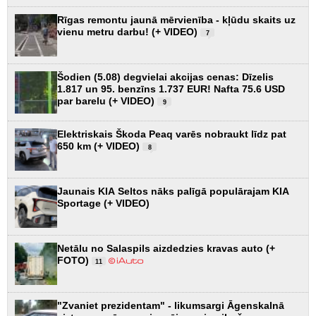
Rīgas remontu jaunā mērvienība - kļūdu skaits uz
vienu metru darbu! (+ VIDEO)
7
Šodien (5.08) degvielai akcijas cenas: Dīzelis
1.817 un 95. benzīns 1.737 EUR! Nafta 75.6 USD
par barelu (+ VIDEO)
9
Elektriskais Škoda Peaq varēs nobraukt līdz pat
650 km (+ VIDEO)
8
Jaunais KIA Seltos nāks palīgā populārajam KIA
Sportage (+ VIDEO)
Netālu no Salaspils aizdedzies kravas auto (+
FOTO)
11
"Zvaniet prezidentam" - likumsargi Āgenskalnā