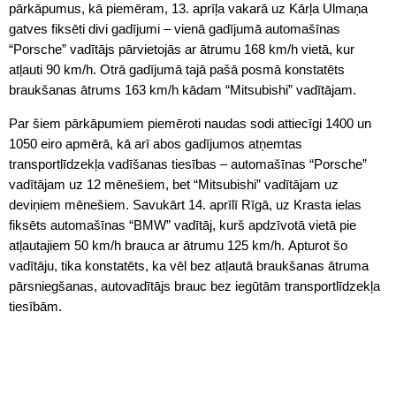
pārkāpumus, kā piemēram, 13. aprīļa vakarā uz Kārļa Ulmaņa
gatves fiksēti divi gadījumi – vienā gadījumā automašīnas
“Porsche” vadītājs pārvietojās ar ātrumu 168 km/h vietā, kur
atļauti 90 km/h. Otrā gadījumā tajā pašā posmā konstatēts
braukšanas ātrums 163 km/h kādam “Mitsubishi” vadītājam.
Par šiem pārkāpumiem piemēroti naudas sodi attiecīgi 1400 un
1050 eiro apmērā, kā arī abos gadījumos atņemtas
transportlīdzekļa vadīšanas tiesības – automašīnas “Porsche”
vadītājam uz 12 mēnešiem, bet “Mitsubishi” vadītājam uz
deviņiem mēnešiem. Savukārt 14. aprīlī Rīgā, uz Krasta ielas
fiksēts automašīnas “BMW” vadītāj, kurš apdzīvotā vietā pie
atļautajiem 50 km/h brauca ar ātrumu 125 km/h. Apturot šo
vadītāju, tika konstatēts, ka vēl bez atļautā braukšanas ātruma
pārsniegšanas, autovadītājs brauc bez iegūtām transportlīdzekļa
tiesībām.