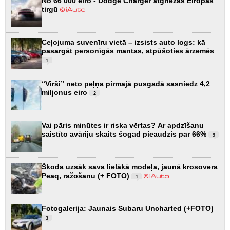
No 66 000 eiro - Dodge Charger atgriežas Eiropas
tirgū
Ceļojuma suvenīru vietā – izsists auto logs: kā
pasargāt personīgās mantas, atpūšoties ārzemēs
1
“Virši” neto peļņa pirmajā pusgadā sasniedz 4,2
miljonus eiro
2
Vai pāris minūtes ir riska vērtas? Ar apdzīšanu
saistīto avāriju skaits šogad pieaudzis par 66%
9
Škoda uzsāk sava lielākā modeļa, jaunā krosovera
Peaq, ražošanu (+ FOTO)
1
Fotogalerija: Jaunais Subaru Uncharted (+FOTO)
3