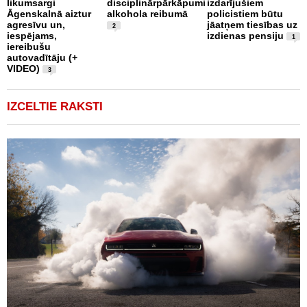
likumsargi
disciplinārpārkāpumi
izdarījušiem
c
Āgenskalnā aiztur
alkohola reibumā
policistiem būtu
i
agresīvu un,
jāatņem tiesības uz
u
2
iespējams,
izdienas pensiju
1
iereibušu
autovadītāju (+
VIDEO)
3
IZCELTIE RAKSTI