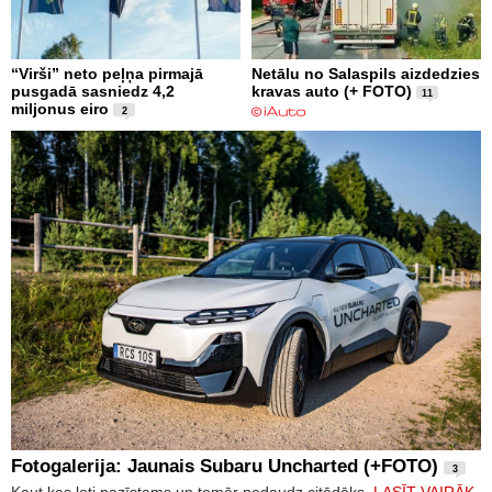
“Virši” neto peļņa pirmajā
Netālu no Salaspils aizdedzies
pusgadā sasniedz 4,2
kravas auto (+ FOTO)
11
miljonus eiro
2
Fotogalerija: Jaunais Subaru Uncharted (+FOTO)
3
Kaut kas ļoti pazīstams un tomēr nedaudz citādāks.
LASĪT VAIRĀK