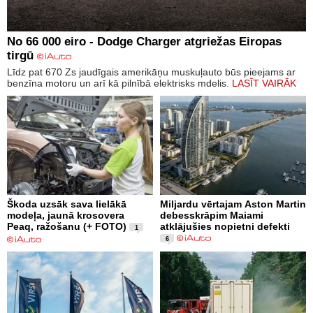
No 66 000 eiro - Dodge Charger atgriežas Eiropas
tirgū
Līdz pat 670 Zs jaudīgais amerikāņu muskuļauto būs pieejams ar
benzīna motoru un arī kā pilnībā elektrisks mdelis.
LASĪT VAIRĀK
Škoda uzsāk sava lielākā
Miljardu vērtajam Aston Martin
modeļa, jaunā krosovera
debesskrāpim Maiami
Peaq, ražošanu (+ FOTO)
atklājušies nopietni defekti
1
6