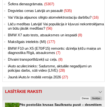
Šofera dienasgrāmata.
(5307)
Degvielas cenas Latvijā un pasaulē
(535)
Vai Vācija atjaunos slēgto atomelektrostaciju darbību?
(16)
Lāču medības Latvijā! Vai populācija ir kļuvusi nekontrolējama
un būtu jāsāk medības?
(56)
BMW X7 auto tests, atsauksmes un iespaidi
(8)
Makslīgais intelekts (MI)
(177)
BMW F10 un X5 (E70/F15) remonts: dzinēja ķēžu maiņa un
diagnostika Rīgā, atsauksmes
(7)
Dīvaini transportlīdzekļi uz ceļa.
(8)
iAuto aculiecinieks: Sadursme, aktuālie negadījumi un
policijas darbs, sūti video (LIVE)
(28)
Jaunā iAuto.lv mobilā versija 2026
(27)
LASĪTĀKIE RAKSTI
Dienas
Nedēļas
Pēc postošās krusas Saulkrastu pusē – desmitiem