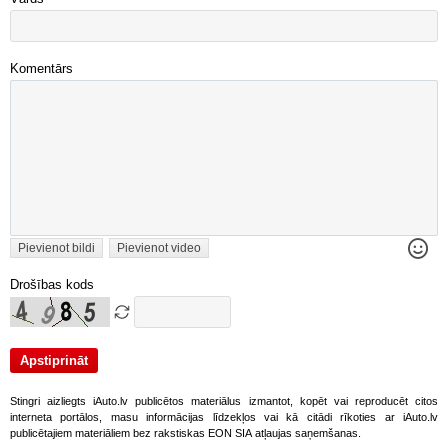
Komentārs
Pievienot bildi
Pievienot video
Drošības kods
Stingri aizliegts iAuto.lv publicētos materiālus izmantot, kopēt vai reproducēt citos
interneta portālos, masu informācijas līdzekļos vai kā citādi rīkoties ar iAuto.lv
publicētajiem materiāliem bez rakstiskas EON SIA atļaujas saņemšanas.