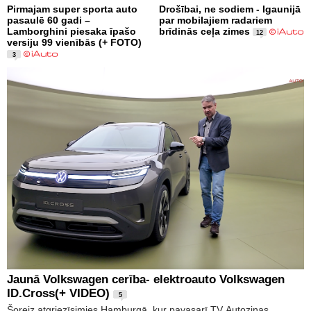
Pirmajam super sporta auto
Drošībai, ne sodiem - Igaunijā
pasaulē 60 gadi –
par mobilajiem radariem
Lamborghini piesaka īpašo
brīdinās ceļa zimes
12
versiju 99 vienībās (+ FOTO)
3
Jaunā Volkswagen cerība- elektroauto Volkswagen
ID.Cross(+ VIDEO)
5
Šoreiz atgriezīsimies Hamburgā, kur pavasarī TV Autoziņas