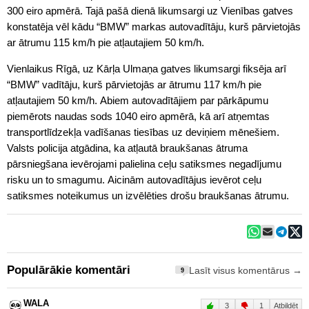
300 eiro apmērā. Tajā pašā dienā likumsargi uz Vienības gatves
konstatēja vēl kādu “BMW” markas autovadītāju, kurš pārvietojās
ar ātrumu 115 km/h pie atļautajiem 50 km/h.
Vienlaikus Rīgā, uz Kārļa Ulmaņa gatves likumsargi fiksēja arī
“BMW” vadītāju, kurš pārvietojās ar ātrumu 117 km/h pie
atļautajiem 50 km/h. Abiem autovadītājiem par pārkāpumu
piemērots naudas sods 1040 eiro apmērā, kā arī atņemtas
transportlīdzekļa vadīšanas tiesības uz deviņiem mēnešiem.
Valsts policija atgādina, ka atļautā braukšanas ātruma
pārsniegšana ievērojami palielina ceļu satiksmes negadījumu
risku un to smagumu. Aicinām autovadītājus ievērot ceļu
satiksmes noteikumus un izvēlēties drošu braukšanas ātrumu.
Populārākie komentāri
Lasīt visus komentārus →
9
WALA
3
1
Atbildēt