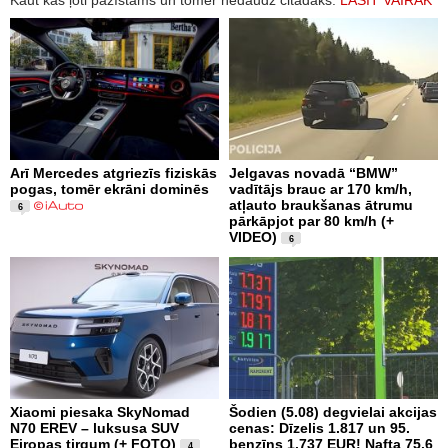
Arī Mercedes atgriezīs fiziskās
Jelgavas novadā “BMW”
pogas, tomēr ekrāni dominēs
vadītājs brauc ar 170 km/h,
atļauto braukšanas ātrumu
6
pārkāpjot par 80 km/h (+
VIDEO)
6
Xiaomi piesaka SkyNomad
Šodien (5.08) degvielai akcijas
N70 EREV – luksusa SUV
cenas: Dīzelis 1.817 un 95.
Eiropas tirgum (+ FOTO)
benzīns 1.737 EUR! Nafta 75.6
4