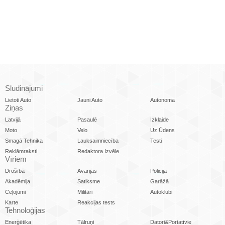
Sludinājumi
Lietoti Auto
Jauni Auto
Autonoma
Ziņas
Latvijā
Pasaulē
Izklaide
Moto
Velo
Uz Ūdens
Smagā Tehnika
Lauksaimniecība
Testi
Reklāmraksti
Redaktora Izvēle
Vīriem
Drošība
Avārijas
Policija
Akadēmija
Satiksme
Garāžā
Ceļojumi
Militāri
Autoklubi
Karte
Reakcijas tests
Tehnoloģijas
Enerģētika
Tālruņi
Datori&Portatīvie