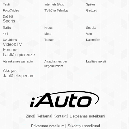
Testi
Internets&App
Spēles
Foto&Video
TV&Cita Tehnika
Gadžeti
Dažādi
Sports
Rallijs
Kross
Šoseja
4x4
Moto
Velo
Uz Ūdens
Trases
Kalendārs
Video&TV
Forums
Lasītāju pieredze
Atsauksmes par auto
Atsauksmes par
Lasītāju raksti
uzņēmumiem
Akcijas
Jautā ekspertam
Ziņo!
Reklāma
Kontakti
Lietošanas noteikumi
Privātuma noteikumi
Sīkdatņu noteikumi