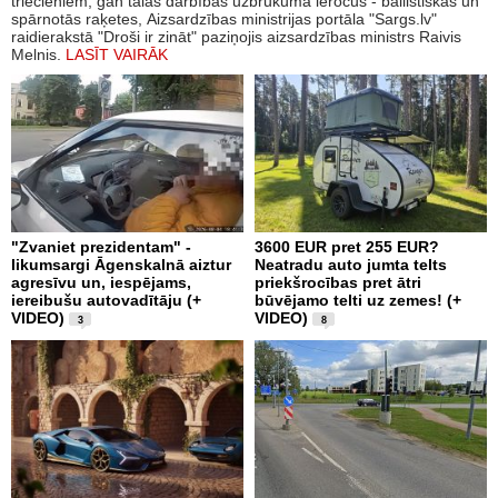
triecieniem, gan tālās darbības uzbrukuma ieročus - ballistiskās un
spārnotās raķetes, Aizsardzības ministrijas portāla "Sargs.lv"
raidierakstā "Droši ir zināt" paziņojis aizsardzības ministrs Raivis
Melnis.
LASĪT VAIRĀK
"Zvaniet prezidentam" -
3600 EUR pret 255 EUR?
likumsargi Āgenskalnā aiztur
Neatradu auto jumta telts
agresīvu un, iespējams,
priekšrocības pret ātri
iereibušu autovadītāju (+
būvējamo telti uz zemes! (+
VIDEO)
VIDEO)
3
8