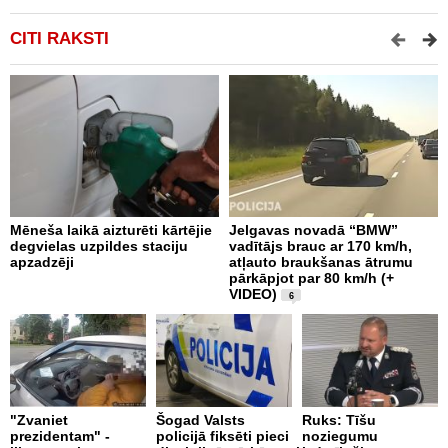
CITI RAKSTI
Mēneša laikā aizturēti kārtējie
Jelgavas novadā “BMW”
P
degvielas uzpildes staciju
vadītājs brauc ar 170 km/h,
s
apzadzēji
atļauto braukšanas ātrumu
n
pārkāpjot par 80 km/h (+
p
VIDEO)
6
B
"Zvaniet
Šogad Valsts
Ruks: Tīšu
o
prezidentam" -
policijā fiksēti pieci
noziegumu
p