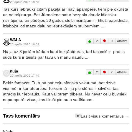
20.aprīlis 2026 18:58
Tas kurš iebrauks citam pakaļā arī nav jāpamperē, tiem pie okulista
un neiroķirurga. Bet Jūrmalene satur bezgala daudz idiotisku
risinājumu, un pādējos 30 gados stulbi risinājumi ir tikuši papildināti,
izlabojot ļoti mazu daļu no iepriekšējiem stulbumiem ...
WALA
2
0
Atbildēt
20.aprīlis 2026 16:59
Nu ja uz 3 joslām kādam kaut kur jāatduras, tad tas celš ir prasts
sūds kurš ir taisīts par tavu un manu naudu ...
nuja
2
2
Atbildēt
20.aprīlis 2026 17:49
Beidz fantazēt. Tu runā par ceļu sfēriskā vakuumā, bet dzīvē
vienmēr ir kur atdurties. Teiksim tā - ja pie stūres ir cilvēks, tas
atradīs kur iebraukt. Kaut vai otram dibenā. Nu nevar ceļu būvnieki
nopamperēt visus, kas tikuši pie auto vadīšanas.
Tavs komentārs
Lasīt visus komentārus →
9
Vārds