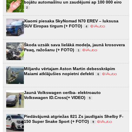
bojātu automašīnu un zaudējumi ap 100 000 eiro
2
Xiaomi piesaka SkyNomad N70 EREV – luksusa
SUV Eiropas tirgum (+ FOTO)
4
Škoda uzsāk sava lielākā modeļa, jaunā krosovera
Peaq, ražošanu (+ FOTO)
1
Miljardu vērtajam Aston Martin debesskrāpim
Maiami atklājušies nopietni defekti
6
Jaunā Volkswagen cerība- elektroauto
Volkswagen ID.Cross(+ VIDEO)
5
Piedāvājumā atgriežas 821 Zs jaudīgais Shelby F-
150 Super Snake Sport (+ FOTO)
9