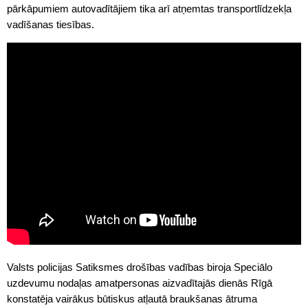
pārkāpumiem autovadītājiem tika arī atņemtas transportlīdzekļa
vadīšanas tiesības.
Valsts policijas Satiksmes drošības vadības biroja Speciālo
uzdevumu nodaļas amatpersonas aizvadītajās dienās Rīgā
konstatēja vairākus būtiskus atļautā braukšanas ātruma