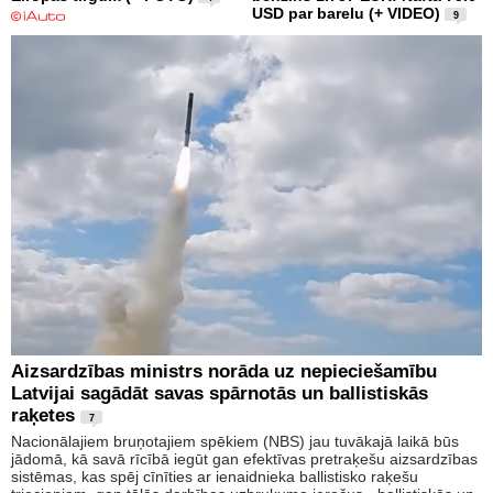
USD par barelu (+ VIDEO)
9
Aizsardzības ministrs norāda uz nepieciešamību
Latvijai sagādāt savas spārnotās un ballistiskās
raķetes
7
Nacionālajiem bruņotajiem spēkiem (NBS) jau tuvākajā laikā būs
jādomā, kā savā rīcībā iegūt gan efektīvas pretraķešu aizsardzības
sistēmas, kas spēj cīnīties ar ienaidnieka ballistisko raķešu