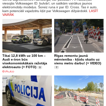
viesojās Volkswagen ID. bulvārī, un satikām vairākus jaunos
elektromobiļu modeļus. Šoreiz runa ir par ID. Cross. Tas ir auto,
kam potenciāli vajadzētu kļūt par Volkswagen dižpārdokli.
LASĪT
VAIRĀK
Tikai 12,8 kWh uz 100 km –
Rīgas remontu jaunā
Audi e-tron būs
mērvienība - kļūdu skaits uz
visekonomiskākais ražotāja
vienu metru darbu! (+ VIDEO)
elektroauto (+ FOTO)
3
7