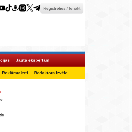
Reģistrēties / Ienākt
cijas
Jautā ekspertam
Reklāmraksti
Redaktora Izvēle
Ā
ie
tie