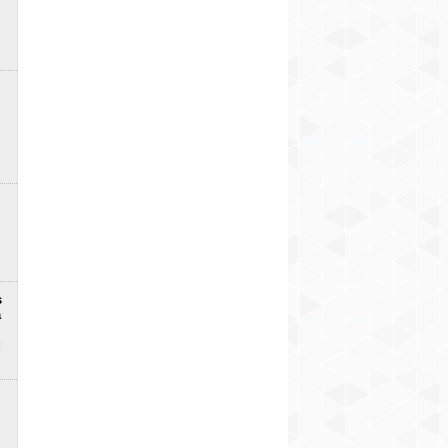
s
a
u