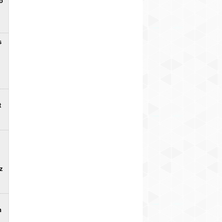
o
s
t
uz
n