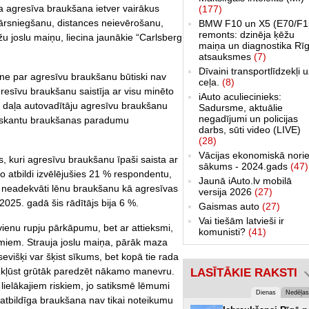
a agresīva braukšana ietver vairākus
(177)
ārsniegšanu, distances neievērošanu,
BMW F10 un X5 (E70/F1
remonts: dzinēja ķēžu
u joslu maiņu, liecina jaunākie “Carlsberg
maiņa un diagnostika Rīg
atsauksmes
(7)
Dīvaini transportlīdzekļi 
ne par agresīvu braukšanu būtiski nav
ceļa.
(8)
resīvu braukšanu saistīja ar visu minēto
iAuto aculiecinieks:
ā daļa autovadītāju agresīvu braukšanu
Sadursme, aktuālie
negadījumi un policijas
 riskantu braukšanas paradumu
darbs, sūti video (LIVE)
(28)
Vācijas ekonomiskā norie
, kuri agresīvu braukšanu īpaši saista ar
sākums - 2024.gads
(47)
o atbildi izvēlējušies 21 % respondentu,
Jaunā iAuto.lv mobilā
t neadekvāti lēnu braukšanu kā agresīvas
versija 2026
(27)
25. gadā šis rādītājs bija 6 %.
Gaismas auto
(27)
Vai tiešām latvieši ir
vienu rupju pārkāpumu, bet ar attieksmi,
komunisti?
(41)
umiem. Strauja joslu maiņa, pārāk maza
evišķi var šķist sīkums, bet kopā tie rada
m kļūst grūtāk paredzēt nākamo manevru.
LASĪTĀKIE RAKSTI
o lielākajiem riskiem, jo satiksmē lēmumi
Dienas
Nedēļas
atbildīga braukšana nav tikai noteikumu