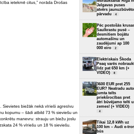
Iebraukšanai Rīgā n
rīcība ietekmē citus,” norāda Drošas
Jelgavas puses
atvērs jaunuzbūvēto
pārvadu
4
Pēc postošās krusa
Saulkrastu pusē –
desmitiem bojātu
automašīnu un
zaudējumi ap 100
000 eiro
2
Elektriskais Škoda
Peaq varēs nobrauk
līdz pat 650 km (+
VIDEO)
8
3600 EUR pret 255
EUR? Neatradu auto
jumta telts
priekšrocības pret
ātri būvējamo telti 
 Sievietes biežāk nekā vīrieši agresīvu
zemes! (+ VIDEO)
4
u kopumu – šādi atbild 73 % sieviešu un
 konkrētu manevru: strauju un biežu joslu
Tikai 12,8 kWh uz
skata 24 % vīriešu un 18 % sieviešu.
100 km – Audi e-tro
būs