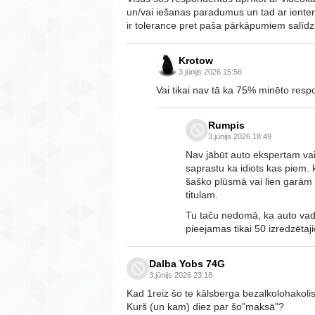
un/vai iešanas paradumus un tad ar ienteres
ir tolerance pret paša pārkāpumiem salīdzi
Krotow
3.jūnijs 2026 15:56
Vai tikai nav tā ka 75% minēto resp
Rumpis
3.jūnijs 2026 18:49
Nav jābūt auto ekspertam vai
saprastu ka idiots kas piem
šaško plūsmā vai lien garām ri
titulam.
Tu taču nedomā, ka auto vadī
pieejamas tikai 50 izredzētaji
Dalba Yobs 74G
3.jūnijs 2026 23:18
Kad 1reiz šo te kālsberga bezalkolohakoli
Kurš (un kam) diez par šo"maksā"?