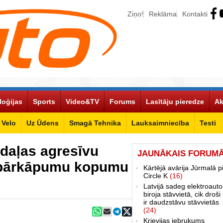
Ziņo!
Reklāma
Kontakti
loģijas
Sports
Video&TV
Forums
Lasītāju pieredze
Ak
Velo
Uz Ūdens
Smagā Tehnika
Lauksaimniecība
Testi
šdaļas agresīvu
JAUNĀKAIS FORUM
 pārkāpumu kopumu
Kārtējā avārija Jūrmalā p
Circle K
(16)
Latvijā sadeg elektroauto
biroja stāvvietā, cik droši 
ir daudzstāvu stāvvietās
(24)
Krievijas iebrukums