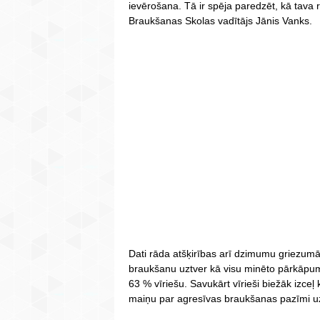
ievērošana. Tā ir spēja paredzēt, kā tava 
Braukšanas Skolas vadītājs Jānis Vanks.
Dati rāda atšķirības arī dzimumu griezumā.
braukšanu uztver kā visu minēto pārkāpum
63 % vīriešu. Savukārt vīrieši biežāk izceļ
maiņu par agresīvas braukšanas pazīmi uz