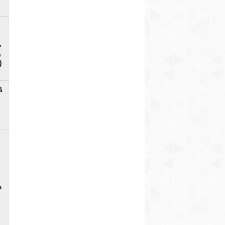
7
D
)
ā
s