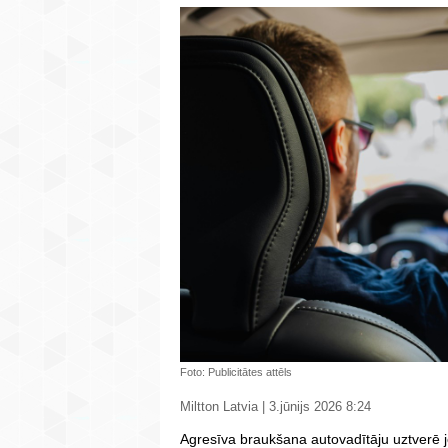
Foto: Publicitātes attēls
Miltton Latvia | 3.jūnijs 2026 8:24
Agresīva braukšana autovadītāju uztverē j