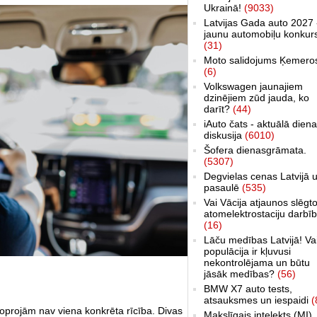
Ukrainā!
(9033)
Latvijas Gada auto 2027 
jaunu automobiļu konkur
(31)
Moto salidojums Ķemero
(6)
Volkswagen jaunajiem
dzinējiem zūd jauda, ko
darīt?
(44)
iAuto čats - aktuālā dien
diskusija
(6010)
Šofera dienasgrāmata.
(5307)
Degvielas cenas Latvijā 
pasaulē
(535)
Vai Vācija atjaunos slēgt
atomelektrostaciju darbī
(16)
Lāču medības Latvijā! Va
populācija ir kļuvusi
nekontrolējama un būtu
jāsāk medības?
(56)
BMW X7 auto tests,
atsauksmes un iespaidi
(
oprojām nav viena konkrēta rīcība. Divas
Makslīgais intelekts (MI)