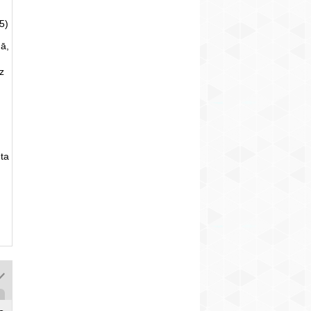
5)
ā,
uz
ta