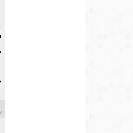
7
D
)
ā
ē