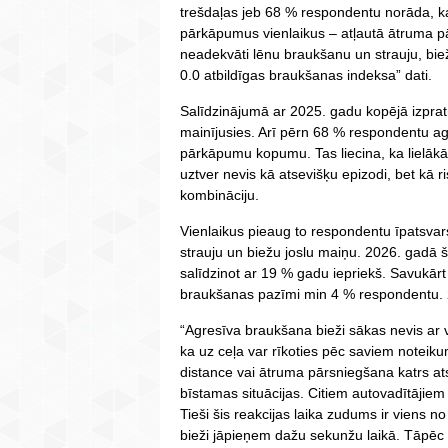
trešdaļas jeb 68 % respondentu norāda, k
pārkāpumus vienlaikus – atļautā ātruma p
neadekvāti lēnu braukšanu un strauju, biež
0.0 atbildīgas braukšanas indeksa” dati.
Salīdzinājumā ar 2025. gadu kopējā izprat
mainījusies. Arī pērn 68 % respondentu ag
pārkāpumu kopumu. Tas liecina, ka lielāk
uztver nevis kā atsevišķu epizodi, bet kā
kombināciju.
Vienlaikus pieaug to respondentu īpatsvars
strauju un biežu joslu maiņu. 2026. gadā š
salīdzinot ar 19 % gadu iepriekš. Savukār
braukšanas pazīmi min 4 % respondentu. 20
“Agresīva braukšana bieži sākas nevis ar 
ka uz ceļa var rīkoties pēc saviem noteik
distance vai ātruma pārsniegšana katrs ats
bīstamas situācijas. Citiem autovadītājie
Tieši šis reakcijas laika zudums ir viens n
bieži jāpieņem dažu sekunžu laikā. Tāpēc 