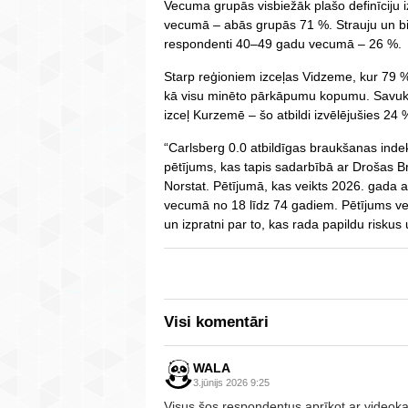
Vecuma grupās visbiežāk plašo definīciju
vecumā – abās grupās 71 %. Strauju un bie
respondenti 40–49 gadu vecumā – 26 %.
Starp reģioniem izceļas Vidzeme, kur 79 
kā visu minēto pārkāpumu kopumu. Savukār
izceļ Kurzemē – šo atbildi izvēlējušies 24
“Carlsberg 0.0 atbildīgas braukšanas indek
pētījums, kas tapis sadarbībā ar Drošas 
Norstat. Pētījumā, kas veikts 2026. gada ap
vecumā no 18 līdz 74 gadiem. Pētījums vei
un izpratni par to, kas rada papildu riskus
Visi komentāri
WALA
3.jūnijs 2026 9:25
Visus šos respondentus aprīkot ar videok