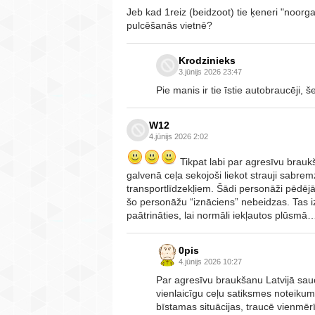
Jeb kad 1reiz (beidzoot) tie ķeneri "noor
pulcēšanās vietnē?
Krodzinieks
3.jūnijs 2026 23:47
Pie manis ir tie īstie autobraucēji, š
W12
4.jūnijs 2026 2:02
Tikpat labi par agresīvu brauk
galvenā ceļa sekojoši liekot strauji sabre
transportlīdzekļiem. Šādi personāži pēdējā l
šo personāžu “iznāciens” nebeidzas. Tas i
paātrināties, lai normāli iekļautos plūsmā
0pis
4.jūnijs 2026 10:27
Par agresīvu braukšanu Latvijā sauc
vienlaicīgu ceļu satiksmes noteiku
bīstamas situācijas, traucē vienmēr