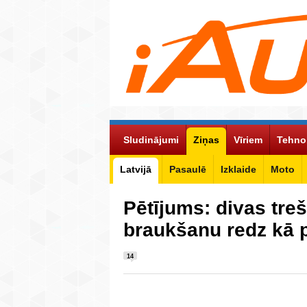
Sludinājumi
Ziņas
Vīriem
Tehno
Latvijā
Pasaulē
Izklaide
Moto
Pētījums: divas tre
braukšanu redz kā
14