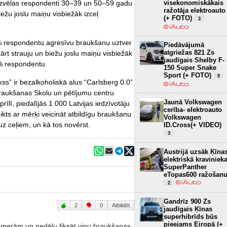
visekonomiskākais
 izvēlas respondenti 30–39 un 50–59 gadu
ražotāja elektroauto
žu joslu maiņu visbiežāk izceļ
(+ FOTO)
3
% respondentu agresīvu braukšanu uztver
Piedāvājumā
atgriežas 821 Zs
t strauju un biežu joslu maiņu visbiežāk
jaudīgais Shelby F-
 % respondentu.
150 Super Snake
Sport (+ FOTO)
9
ss” ir bezalkoholiskā alus “Carlsberg 0.0”
Braukšanas Skolu un pētījumu centru
Jaunā Volkswagen
rīlī, piedalījās 1 000 Latvijas iedzīvotāju
cerība- elektroauto
kts ar mērķi veicināt atbildīgu braukšanu
Volkswagen
 uz ceļiem, un kā tos novērst.
ID.Cross(+ VIDEO)
3
Austrijā uzsāk Ķīna
elektriskā kraviniek
SuperPanther
eTopas600 ražošan
2
Gandrīz 900 Zs
2
0
Atbildēt
jaudīgais Ķīnas
superhibrīds būs
pieejams Eiropā (+
amerām un nedēļu fiksēt viņu braukšanas