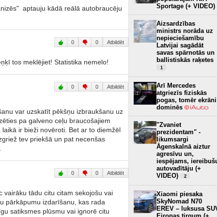
Sportage (+ VIDEO)
ganizēs" aptauju kādā reālā autobraucēju
Aizsardzības
ministrs norāda uz
nepieciešamību
0
0
Atbildēt
Latvijai sagādāt
savas spārnotās un
ballistiskās raķetes
eņķī tos meklējiet! Statistika nemelo!
1
Arī Mercedes
0
0
Atbildēt
atgriezīs fiziskās
pogas, tomēr ekrāni
dominēs
šanu var uzskatīt pēkšņu izbraukšanu uz
mzēties pa galveno ceļu braucošajiem
"Zvaniet
aikā ir bieži novēroti. Bet ar to diemžēl
prezidentam" -
zgriež tev priekšā un pat necenšas
likumsargi
Āgenskalnā aiztur
…
agresīvu un,
iespējams, iereibuš
autovadītāju (+
0
0
Atbildēt
VIDEO)
2
 vairāku tādu citu citam sekojošu vai
Xiaomi piesaka
SkyNomad N70
mu pārkāpumu izdarīšanu, kas rada
EREV – luksusa SU
īgu satiksmes plūsmu vai ignorē citu
Eiropas tirgum (+