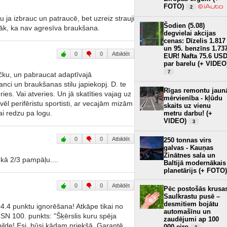
FOTO)
2
u ja izbrauc un patraucē, bet uzreiz strauji
Šodien (5.08)
nāk, ka nav agresīva braukšana.
degvielai akcijas
cenas: Dīzelis 1.817
un 95. benzīns 1.73
0
0
Atbildēt
EUR! Nafta 75.6 US
par barelu (+ VIDEO
7
ku, un pabraucat adaptīvajā
anci un braukšanas stilu japiekopj. D. te
Rīgas remontu jaun
ies. Vai atveries. Un jā skatīties vajag uz
mērvienība - kļūdu
vēl perifēristu sportisti, ar vecajām mizām
skaits uz vienu
i redzu pa logu.
metru darbu! (+
VIDEO)
3
0
0
Atbildēt
250 tonnas virs
galvas - Kauņas
Zinātnes sala un
 kā 2/3 pampāļu....
Baltijā modernākais
planetārijs (+ FOTO)
0
0
Atbildēt
Pēc postošās krusa
Saulkrastu pusē –
desmitiem bojātu
04.4 punktu ignorēšana! Atkāpe tikai no
automašīnu un
 CSN 100. punkts: "Šķērslis kuru spēja
zaudējumi ap 100
pilde! Esi, būsi kādam priekšā, Garantē
000 eiro