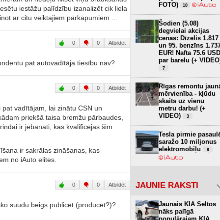
FOTO)
10
ētu iestāžu palīdzību izanalizēt cik liela
not ar citu veiktajiem pārkāpumiem ...
Šodien (5.08)
degvielai akcijas
cenas: Dīzelis 1.817
0
0
Atbildēt
un 95. benzīns 1.73
EUR! Nafta 75.6 US
par barelu (+ VIDEO
ondentu pat autovadītāja tiesību nav?
7
Rīgas remontu jaun
0
0
Atbildēt
mērvienība - kļūdu
skaits uz vienu
 pat vadītājam, lai zinātu CSN un
metru darbu! (+
VIDEO)
. kādam priekšā taisa bremžu pārbaudes,
3
ndai ir jebanāti, kas kvalificējas šim
Tesla pirmie pasaul
saražo 10 miljonus
elektromobiļu
šana ir sakrālas zināšanas, kas
9
em no iAuto elites.
JAUNIE RAKSTI
0
0
Atbildēt
Jaunais KIA Seltos
sko suudu beigs publicēt (producēt?)?
nāks palīgā
populārajam KIA