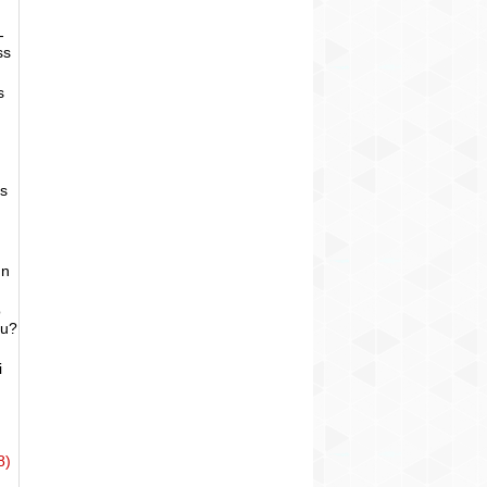
-
ss
s
as
un
o
bu?
i
8)