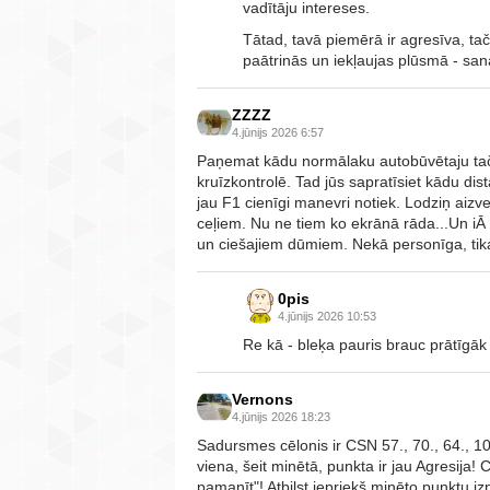
vadītāju intereses.
Tātad, tavā piemērā ir agresīva, tač
paātrinās un iekļaujas plūsmā - sa
ZZZZ
4.jūnijs 2026 6:57
Paņemat kādu normālaku autobūvētaju tač
kruīzkontrolē. Tad jūs sapratīsiet kādu dist
jau F1 cienīgi manevri notiek. Lodziņ aizver
ceļiem. Nu ne tiem ko ekrānā rāda...Un iĀ 
un ciešajiem dūmiem. Nekā personīga, tika
0pis
4.jūnijs 2026 10:53
Re kā - bleķa pauris brauc prātīgāk
Vernons
4.jūnijs 2026 18:23
Sadursmes cēlonis ir CSN 57., 70., 64., 1
viena, šeit minētā, punkta ir jau Agresija!
pamanīt"! Atbilst iepriekš minēto punktu iz