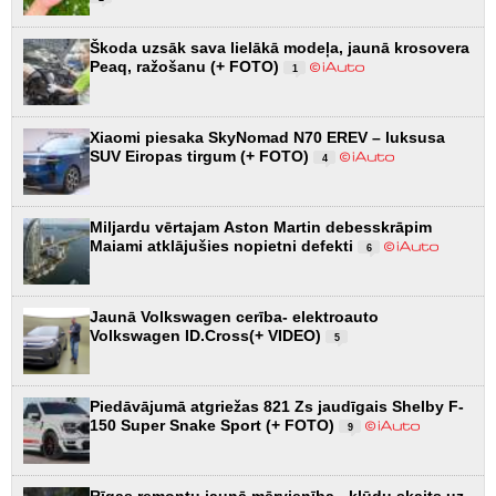
Škoda uzsāk sava lielākā modeļa, jaunā krosovera
Peaq, ražošanu (+ FOTO)
1
Xiaomi piesaka SkyNomad N70 EREV – luksusa
SUV Eiropas tirgum (+ FOTO)
4
Miljardu vērtajam Aston Martin debesskrāpim
Maiami atklājušies nopietni defekti
6
Jaunā Volkswagen cerība- elektroauto
Volkswagen ID.Cross(+ VIDEO)
5
Piedāvājumā atgriežas 821 Zs jaudīgais Shelby F-
150 Super Snake Sport (+ FOTO)
9
Rīgas remontu jaunā mērvienība - kļūdu skaits uz