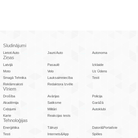
Sludinājumi
Lietoti Auto
Jauni Auto
Autonoma
Ziņas
Latvijā
Pasaulē
Izklaide
Moto
Velo
Uz Ūdens
Smagā Tehnika
Lauksaimniecība
Testi
Reklāmraksti
Redaktora Izvēle
Vīriem
Drošība
Avārijas
Policija
Akadēmija
Satiksme
Garāžā
Ceļojumi
Militāri
Autoklubi
Karte
Reakcijas tests
Tehnoloģijas
Enerģētika
Tālruņi
Datori&Portatīvie
Testi
Internets&App
Spēles