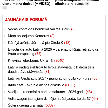
vienu metru darbu! (+ VIDEO)
alkohola reibumā
2
7
JAUNĀKAIS FORUMĀ
Vecas konfektes bērniem! Vai tas ir ok?
(2)
Moto salidojums Ķemeros
(8)
Kārtējā avārija Jūrmalā pie Circle K
(18)
Eksotiskie auto Latvijā 2026 – varenauto Rīgā, reti auto un
iAuto carspotting
(79)
Krievijas iebrukums Ukrainā!
(9040)
Latvijā sadeg elektroauto biroja stāvvietā, cik droši tie ir
daudzstāvu stāvvietās
(31)
Latvijas Gada auto 2027 - jaunu automobiļu konkurss
(36)
iAuto čats - aktuālā dienas diskusija
(6011)
Vācijas ekonomiskā norieta sākums - 2024.gads
(48)
Volkswagen jaunajiem dzinējiem zūd jauda, ko darīt?
(44)
Šofera dienasgrāmata.
(5307)