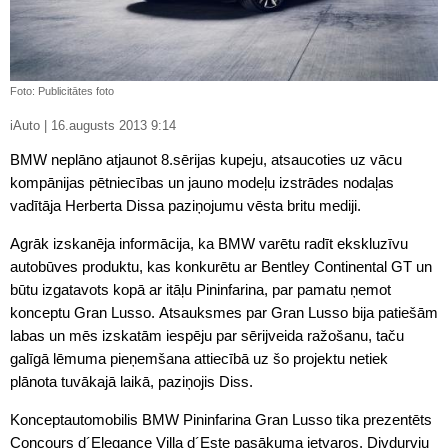
Foto: Publicitātes foto
iAuto | 16.augusts 2013 9:14
BMW neplāno atjaunot 8.sērijas kupeju, atsaucoties uz vācu
kompānijas pētniecības un jauno modeļu izstrādes nodaļas
vadītāja Herberta Dissa paziņojumu vēsta britu mediji.
Agrāk izskanēja informācija, ka BMW varētu radīt ekskluzīvu
autobūves produktu, kas konkurētu ar Bentley Continental GT un
būtu izgatavots kopā ar itāļu Pininfarina, par pamatu ņemot
konceptu Gran Lusso. Atsauksmes par Gran Lusso bija patiešām
labas un mēs izskatām iespēju par sērijveida ražošanu, taču
galīgā lēmuma pieņemšana attiecībā uz šo projektu netiek
plānota tuvākajā laikā, paziņojis Diss.
Konceptautomobilis BMW Pininfarina Gran Lusso tika prezentēts
Concours d´Elegance Villa d´Este pasākuma ietvaros. Divdurvju