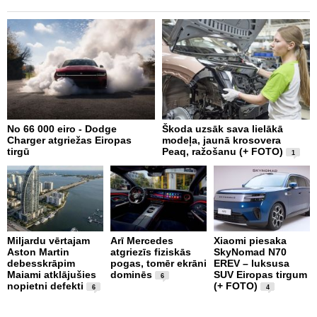
No 66 000 eiro - Dodge
Škoda uzsāk sava lielākā
2
Charger atgriežas Eiropas
modeļa, jaunā krosovera
K
tirgū
Peaq, ražošanu (+ FOTO)
B
1
p
Miljardu vērtajam
Arī Mercedes
Xiaomi piesaka
Aston Martin
atgriezīs fiziskās
SkyNomad N70
P
debesskrāpim
pogas, tomēr ekrāni
EREV – luksusa
s
Maiami atklājušies
dominēs
SUV Eiropas tirgum
p
6
nopietni defekti
(+ FOTO)
L
6
4
p
v