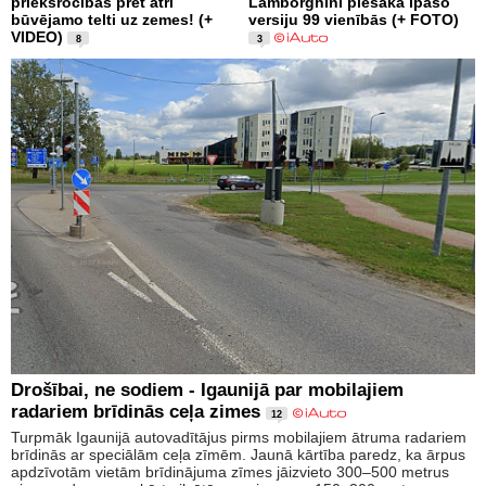
priekšrocības pret ātri
Lamborghini piesaka īpašo
būvējamo telti uz zemes! (+
versiju 99 vienībās (+ FOTO)
VIDEO)
8
3
Drošībai, ne sodiem - Igaunijā par mobilajiem
radariem brīdinās ceļa zimes
12
Turpmāk Igaunijā autovadītājus pirms mobilajiem ātruma radariem
brīdinās ar speciālām ceļa zīmēm. Jaunā kārtība paredz, ka ārpus
apdzīvotām vietām brīdinājuma zīmes jāizvieto 300–500 metrus