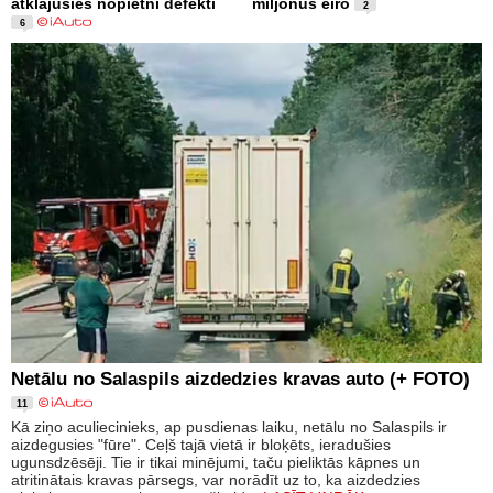
atklājušies nopietni defekti
miljonus eiro
2
6
Netālu no Salaspils aizdedzies kravas auto (+ FOTO)
11
Kā ziņo aculiecinieks, ap pusdienas laiku, netālu no Salaspils ir
aizdegusies "fūre". Ceļš tajā vietā ir bloķēts, ieradušies
ugunsdzēsēji. Tie ir tikai minējumi, taču pieliktās kāpnes un
atritinātais kravas pārsegs, var norādīt uz to, ka aizdedzies