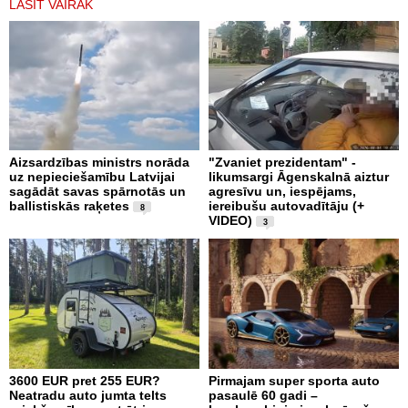
LASĪT VAIRĀK
Aizsardzības ministrs norāda
"Zvaniet prezidentam" -
uz nepieciešamību Latvijai
likumsargi Āgenskalnā aiztur
sagādāt savas spārnotās un
agresīvu un, iespējams,
ballistiskās raķetes
iereibušu autovadītāju (+
8
VIDEO)
3
3600 EUR pret 255 EUR?
Pirmajam super sporta auto
Neatradu auto jumta telts
pasaulē 60 gadi –