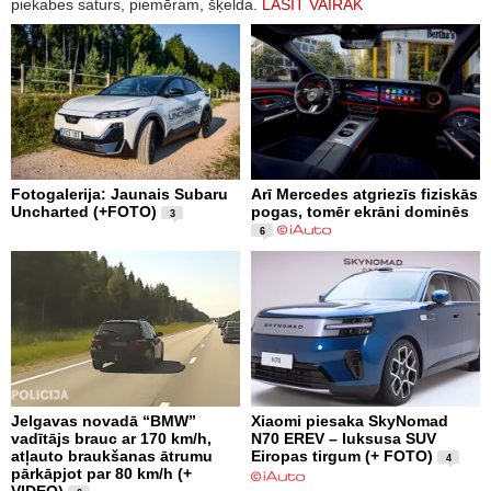
piekabes saturs, piemēram, šķelda.
LASĪT VAIRĀK
Fotogalerija: Jaunais Subaru
Arī Mercedes atgriezīs fiziskās
Uncharted (+FOTO)
pogas, tomēr ekrāni dominēs
3
6
Jelgavas novadā “BMW”
Xiaomi piesaka SkyNomad
vadītājs brauc ar 170 km/h,
N70 EREV – luksusa SUV
atļauto braukšanas ātrumu
Eiropas tirgum (+ FOTO)
4
pārkāpjot par 80 km/h (+