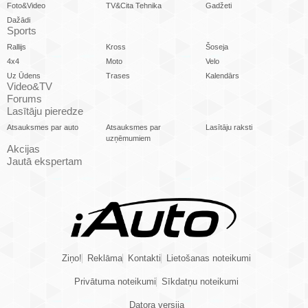
Foto&Video
TV&Cita Tehnika
Gadžeti
Dažādi
Sports
Rallijs
Kross
Šoseja
4x4
Moto
Velo
Uz Ūdens
Trases
Kalendārs
Video&TV
Forums
Lasītāju pieredze
Atsauksmes par auto
Atsauksmes par
Lasītāju raksti
uzņēmumiem
Akcijas
Jautā ekspertam
Ziņo!
Reklāma
Kontakti
Lietošanas noteikumi
Privātuma noteikumi
Sīkdatņu noteikumi
Datora versija