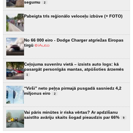
segumu
2
Pabeigta trīs reģionālo veloceļu izbūve (+ FOTO)
No 66 000 eiro - Dodge Charger atgriežas Eiropas
tirgū
Ceļojuma suvenīru vietā – izsists auto logs: kā
pasargāt personīgās mantas, atpūšoties ārzemēs
1
“Virši” neto peļņa pirmajā pusgadā sasniedz 4,2
miljonus eiro
2
Vai pāris minūtes ir riska vērtas? Ar apdzīšanu
saistīto avāriju skaits šogad pieaudzis par 66%
9