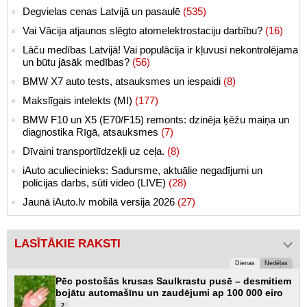
Degvielas cenas Latvijā un pasaulē
(535)
Vai Vācija atjaunos slēgto atomelektrostaciju darbību?
(16)
Lāču medības Latvijā! Vai populācija ir kļuvusi nekontrolējama
un būtu jāsāk medības?
(56)
BMW X7 auto tests, atsauksmes un iespaidi
(8)
Makslīgais intelekts (MI)
(177)
BMW F10 un X5 (E70/F15) remonts: dzinēja ķēžu maiņa un
diagnostika Rīgā, atsauksmes
(7)
Dīvaini transportlīdzekļi uz ceļa.
(8)
iAuto aculiecinieks: Sadursme, aktuālie negadījumi un
policijas darbs, sūti video (LIVE)
(28)
Jaunā iAuto.lv mobilā versija 2026
(27)
LASĪTĀKIE RAKSTI
Dienas
Nedēļas
Pēc postošās krusas Saulkrastu pusē – desmitiem
bojātu automašīnu un zaudējumi ap 100 000 eiro
2