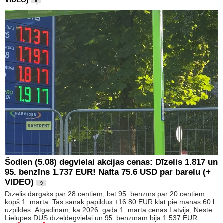
VIDEO)
6
Šodien (5.08) degvielai akcijas cenas: Dīzelis 1.817 un
95. benzīns 1.737 EUR! Nafta 75.6 USD par barelu (+
VIDEO)
9
Dīzelis dārgāks par 28 centiem, bet 95. benzīns par 20 centiem
kopš 1. marta. Tas sanāk papildus +16.80 EUR klāt pie manas 60 l
uzpildes. Atgādinām, ka 2026. gada 1. martā cenas Latvijā, Neste
Lielupes DUS dīzeļdegvielai un 95. benzīnam bija 1.537 EUR.