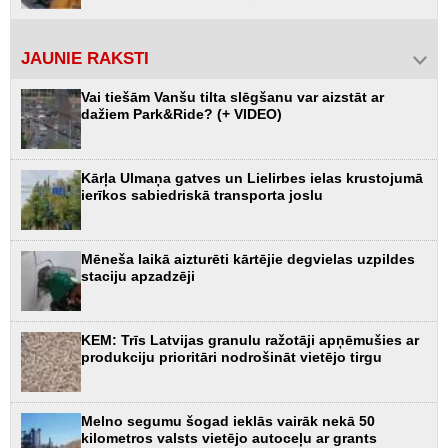
JAUNIE RAKSTI
Vai tiešām Vanšu tilta slēgšanu var aizstāt ar
dažiem Park&Ride? (+ VIDEO)
Kārļa Ulmaņa gatves un Lielirbes ielas krustojumā
ierīkos sabiedriskā transporta joslu
Mēneša laikā aizturēti kārtējie degvielas uzpildes
staciju apzadzēji
KEM: Trīs Latvijas granulu ražotāji apņēmušies ar
produkciju prioritāri nodrošināt vietējo tirgu
Melno segumu šogad ieklās vairāk nekā 50
kilometros valsts vietējo autoceļu ar grants