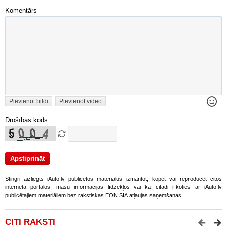
Komentārs
Pievienot bildi
Pievienot video
Drošības kods
Stingri aizliegts iAuto.lv publicētos materiālus izmantot, kopēt vai reproducēt citos
interneta portālos, masu informācijas līdzekļos vai kā citādi rīkoties ar iAuto.lv
publicētajiem materiāliem bez rakstiskas EON SIA atļaujas saņemšanas.
CITI RAKSTI