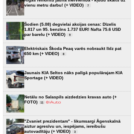
vienu metru darbu! (+ VIDEO)
7
Šodien (5.08) degvielai akcijas cenas: Dīzelis
1.817 un 95. benzīns 1.737 EUR! Nafta 75.6 USD
par barelu (+ VIDEO)
9
Elektriskais Škoda Peaq varēs nobraukt līdz pat
650 km (+ VIDEO)
8
Jaunais KIA Seltos nāks palīgā populārajam KIA
Sportage (+ VIDEO)
Netālu no Salaspils aizdedzies kravas auto (+
FOTO)
11
"Zvaniet prezidentam" - likumsargi Āgenskalnā
aiztur agresīvu un, iespējams, iereibušu
autovadītāju (+ VIDEO)
3