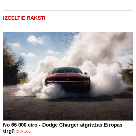
(
IZCELTIE RAKSTI
No 66 000 eiro - Dodge Charger atgriežas Eiropas
tirgū