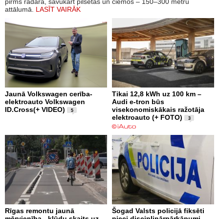
pirms radara, savukārt pilsētās un ciemos – 150–300 metru
attālumā.
LASĪT VAIRĀK
Jaunā Volkswagen cerība-
Tikai 12,8 kWh uz 100 km –
elektroauto Volkswagen
Audi e-tron būs
ID.Cross(+ VIDEO)
visekonomiskākais ražotāja
5
elektroauto (+ FOTO)
3
Rīgas remontu jaunā
Šogad Valsts policijā fiksēti
mērvienība - kļūdu skaits uz
pieci disciplinārpārkāpumi