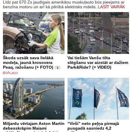
Līdz pat 670 Zs jaudīgais amerikāņu muskuļauto būs pieejams ar
benzīna motoru un arī kā pilnībā elektrisks mdelis.
LASĪT VAIRĀK
Škoda uzsāk sava lielākā
Vai tiešām Vanšu tilta
modeļa, jaunā krosovera
slēgšanu var aizstāt ar dažiem
Peaq, ražošanu (+ FOTO)
Park&Ride? (+ VIDEO)
1
Miljardu vērtajam Aston Martin
“Virši” neto peļņa pirmajā
debesskrāpim Maiami
pusgadā sasniedz 4,2