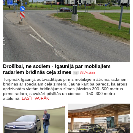
Drošībai, ne sodiem - Igaunijā par mobilajiem
radariem brīdinās ceļa zimes
12
Turpmāk Igaunijā autovadītājus pirms mobilajiem ātruma radariem
brīdinās ar speciālām ceļa zīmēm. Jaunā kārtība paredz, ka ārpus
apdzīvotām vietām brīdinājuma zīmes jāizvieto 300–500 metrus
pirms radara, savukārt pilsētās un ciemos – 150–300 metru
attālumā.
LASĪT VAIRĀK