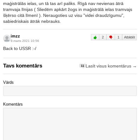
maģistrālās ielas, un tā tas arī paliks. Rīgā nav nevienas ātrā
tramvaja līnijas ( Sliedēm apkārt žogs in maģistrālā ielas tramvajs
šķērso citā līmenī ). Neraugoties uz visu "videi draudzīgumu",
sabiedriskais ātrāk nebrauks.
imzz
2
1
Atbildēt
9.marts 2021 10:56
Back to USSR :-/
Tavs komentārs
Lasīt visus komentārus →
11
Vārds
Komentārs