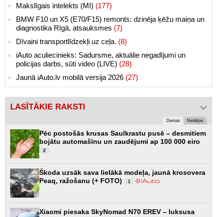
Makslīgais intelekts (MI)
(177)
BMW F10 un X5 (E70/F15) remonts: dzinēja ķēžu maiņa un
diagnostika Rīgā, atsauksmes
(7)
Dīvaini transportlīdzekļi uz ceļa.
(8)
iAuto aculiecinieks: Sadursme, aktuālie negadījumi un
policijas darbs, sūti video (LIVE)
(28)
Jaunā iAuto.lv mobilā versija 2026
(27)
LASĪTĀKIE RAKSTI
Dienas
Nedēļas
Pēc postošās krusas Saulkrastu pusē – desmitiem
bojātu automašīnu un zaudējumi ap 100 000 eiro
2
Škoda uzsāk sava lielākā modeļa, jaunā krosovera
Peaq, ražošanu (+ FOTO)
1
Xiaomi piesaka SkyNomad N70 EREV – luksusa