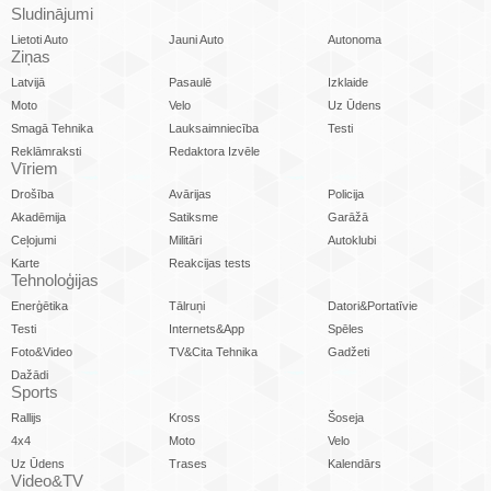
Sludinājumi
Lietoti Auto
Jauni Auto
Autonoma
Ziņas
Latvijā
Pasaulē
Izklaide
Moto
Velo
Uz Ūdens
Smagā Tehnika
Lauksaimniecība
Testi
Reklāmraksti
Redaktora Izvēle
Vīriem
Drošība
Avārijas
Policija
Akadēmija
Satiksme
Garāžā
Ceļojumi
Militāri
Autoklubi
Karte
Reakcijas tests
Tehnoloģijas
Enerģētika
Tālruņi
Datori&Portatīvie
Testi
Internets&App
Spēles
Foto&Video
TV&Cita Tehnika
Gadžeti
Dažādi
Sports
Rallijs
Kross
Šoseja
4x4
Moto
Velo
Uz Ūdens
Trases
Kalendārs
Video&TV