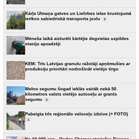
Kārļa Ulmaņa gatves un Lielirbes ielas krustojumā
ierīkos sabiedriskā transporta joslu
2
Mēneša laikā aizturēti kārtējie degvielas uzpildes
staciju apzadzēji
KEM: Trīs Latvijas granulu ražotāji apņēmušies ar
produkciju prioritāri nodrošināt vietējo tirgu
Melno segumu šogad ieklās vairāk nekā 50
kilometros valsts vietējo autoceļu ar grants
segumu
3
Pabeigta trīs reģionālo veloceļu izbūve (+ FOTO)
1
No 66 000 eiro - Dodge Charger atgriežas Eiropas