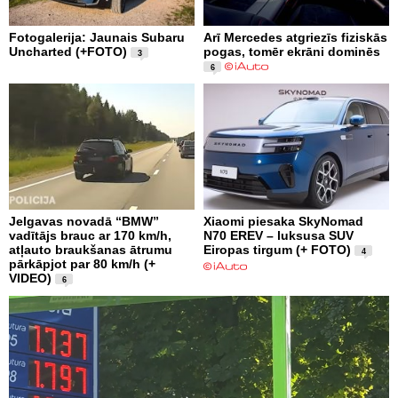
Fotogalerija: Jaunais Subaru
Arī Mercedes atgriezīs fiziskās
Uncharted (+FOTO)
pogas, tomēr ekrāni dominēs
3
6
Jelgavas novadā “BMW”
Xiaomi piesaka SkyNomad
vadītājs brauc ar 170 km/h,
N70 EREV – luksusa SUV
atļauto braukšanas ātrumu
Eiropas tirgum (+ FOTO)
4
pārkāpjot par 80 km/h (+
VIDEO)
6