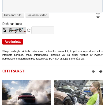
Pievienot bildi
Pievienot video
Drošības kods
Stingri aizliegts iAuto.lv publicētos materiālus izmantot, kopēt vai reproducēt citos
interneta portālos, masu informācijas līdzekļos vai kā citādi rīkoties ar iAuto.lv
publicētajiem materiāliem bez rakstiskas EON SIA atļaujas saņemšanas.
CITI RAKSTI