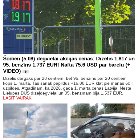
Šodien (5.08) degvielai akcijas cenas: Dīzelis 1.817 un
95. benzīns 1.737 EUR! Nafta 75.6 USD par barelu (+
VIDEO)
9
Dīzelis dārgāks par 28 centiem, bet 95. benzīns par 20 centiem
kopš 1. marta. Tas sanāk papildus +16.80 EUR klāt pie manas 60 l
uzpildes. Atgādinām, ka 2026. gada 1. martā cenas Latvijā, Neste
Lielupes DUS dīzeļdegvielai un 95. benzīnam bija 1.537 EUR.
LASĪT VAIRĀK