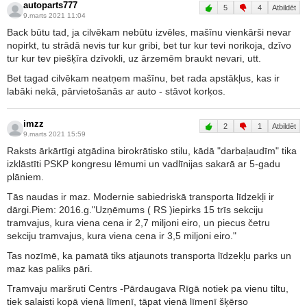
autoparts777
5
4
Atbildēt
9.marts 2021 11:04
Back būtu tad, ja cilvēkam nebūtu izvēles, mašīnu vienkārši nevar
nopirkt, tu strādā nevis tur kur gribi, bet tur kur tevi norikoja, dzīvo
tur kur tev piešķīra dzīvokli, uz ārzemēm braukt nevari, utt.
Bet tagad cilvēkam neatņem mašīnu, bet rada apstākļus, kas ir
labāki nekā, pārvietošanās ar auto - stāvot korķos.
imzz
2
1
Atbildēt
9.marts 2021 15:59
Raksts ārkārtīgi atgādina birokrātisko stilu, kādā "darbaļaudīm" tika
izklāstīti PSKP kongresu lēmumi un vadlīnijas sakarā ar 5-gadu
plāniem.
Tās naudas ir maz. Modernie sabiedriskā transporta līdzekļi ir
dārgi.Piem: 2016.g."Uzņēmums ( RS )iepirks 15 trīs sekciju
tramvajus, kura viena cena ir 2,7 miljoni eiro, un piecus četru
sekciju tramvajus, kura viena cena ir 3,5 miljoni eiro."
Tas nozīmē, ka pamatā tiks atjaunots transporta līdzekļu parks un
maz kas paliks pāri.
Tramvaju maršruti Centrs -Pārdaugava Rīgā notiek pa vienu tiltu,
tiek salaisti kopā vienā līmenī, tāpat vienā līmenī šķērso