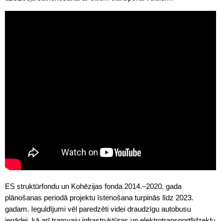
ES struktūrfondu un Kohēzijas fonda 2014.–2020. gada
plānošanas periodā projektu īstenošana turpinās līdz 2023.
gadam. Ieguldījumi vēl paredzēti videi draudzīgu autobusu
iegādei, kā arī tramvaju infrastruktūras un elektro­transportlīdzekļu