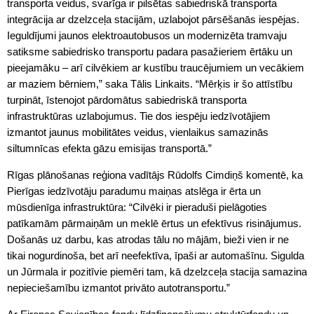
transporta veidus, svarīga ir pilsētas sabiedriskā transporta
integrācija ar dzelzceļa stacijām, uzlabojot pārsēšanās iespējas.
Ieguldījumi jaunos elektroautobusos un modernizēta tramvaju
satiksme sabiedrisko transportu padara pasažieriem ērtāku un
pieejamāku – arī cilvēkiem ar kustību traucējumiem un vecākiem
ar maziem bērniem,” saka Tālis Linkaits. “Mērķis ir šo attīstību
turpināt, īstenojot pārdomātus sabiedriskā transporta
infrastruktūras uzlabojumus. Tie dos iespēju iedzīvotājiem
izmantot jaunus mobilitātes veidus, vienlaikus samazinās
siltumnīcas efekta gāzu emisijas transportā.”
Rīgas plānošanas reģiona vadītājs Rūdolfs Cimdiņš komentē, ka
Pierīgas iedzīvotāju paradumu maiņas atslēga ir ērta un
mūsdienīga infrastruktūra: “Cilvēki ir pieraduši pielāgoties
patīkamām pārmaiņām un meklē ērtus un efektīvus risinājumus.
Došanās uz darbu, kas atrodas tālu no mājām, bieži vien ir ne
tikai nogurdinoša, bet arī neefektīva, īpaši ar automašīnu. Sigulda
un Jūrmala ir pozitīvie piemēri tam, kā dzelzceļa stacija samazina
nepieciešamību izmantot privāto autotransportu.”