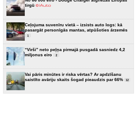
tirgū
Ceļojuma suvenīru vietā – izsists auto logs: kā
pasargāt personīgās mantas, atpūšoties ārzemēs
1
“Virši” neto peļņa pirmajā pusgadā sasniedz 4,2
miljonus eiro
2
Vai pāris minūtes ir riska vērtas? Ar apdzīšanu
saistīto avāriju skaits šogad pieaudzis par 66%
12