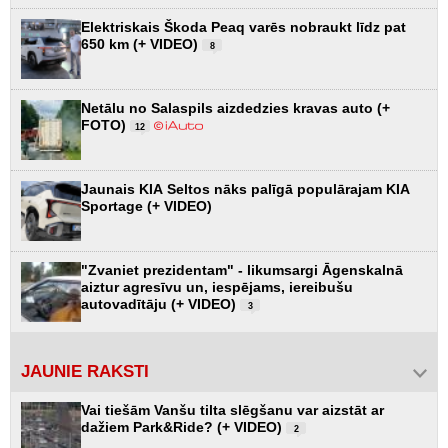
Elektriskais Škoda Peaq varēs nobraukt līdz pat
650 km (+ VIDEO)
8
Netālu no Salaspils aizdedzies kravas auto (+
FOTO)
12
Jaunais KIA Seltos nāks palīgā populārajam KIA
Sportage (+ VIDEO)
"Zvaniet prezidentam" - likumsargi Āgenskalnā
aiztur agresīvu un, iespējams, iereibušu
autovadītāju (+ VIDEO)
3
JAUNIE RAKSTI
Vai tiešām Vanšu tilta slēgšanu var aizstāt ar
dažiem Park&Ride? (+ VIDEO)
2