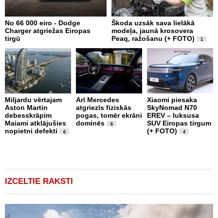
No 66 000 eiro - Dodge
Škoda uzsāk sava lielākā
2
Charger atgriežas Eiropas
modeļa, jaunā krosovera
K
tirgū
Peaq, ražošanu (+ FOTO)
B
1
p
Miljardu vērtajam
Arī Mercedes
Xiaomi piesaka
Aston Martin
atgriezīs fiziskās
SkyNomad N70
P
debesskrāpim
pogas, tomēr ekrāni
EREV – luksusa
s
Maiami atklājušies
dominēs
SUV Eiropas tirgum
p
6
nopietni defekti
(+ FOTO)
L
6
4
p
v
(
IZCELTIE RAKSTI