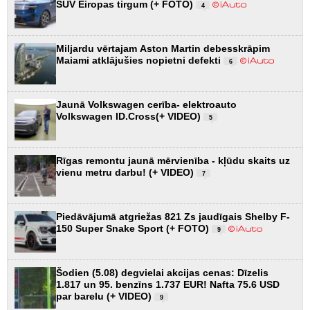
SUV Eiropas tirgum (+ FOTO)
4
Miljardu vērtajam Aston Martin debesskrāpim
Maiami atklājušies nopietni defekti
6
Jaunā Volkswagen cerība- elektroauto
Volkswagen ID.Cross(+ VIDEO)
5
Rīgas remontu jaunā mērvienība - kļūdu skaits uz
vienu metru darbu! (+ VIDEO)
7
Piedāvājumā atgriežas 821 Zs jaudīgais Shelby F-
150 Super Snake Sport (+ FOTO)
9
Šodien (5.08) degvielai akcijas cenas: Dīzelis
1.817 un 95. benzīns 1.737 EUR! Nafta 75.6 USD
par barelu (+ VIDEO)
9