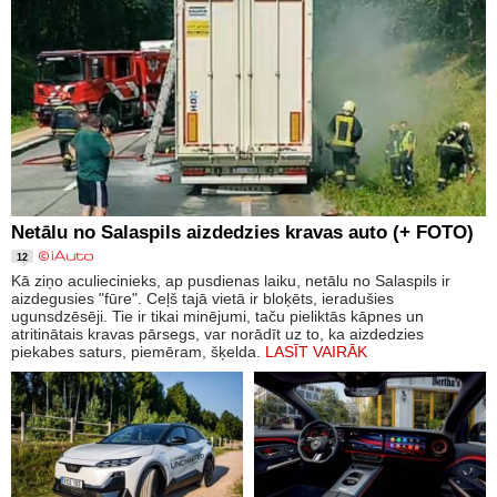
Netālu no Salaspils aizdedzies kravas auto (+ FOTO)
12
Kā ziņo aculiecinieks, ap pusdienas laiku, netālu no Salaspils ir
aizdegusies "fūre". Ceļš tajā vietā ir bloķēts, ieradušies
ugunsdzēsēji. Tie ir tikai minējumi, taču pieliktās kāpnes un
atritinātais kravas pārsegs, var norādīt uz to, ka aizdedzies
piekabes saturs, piemēram, šķelda.
LASĪT VAIRĀK