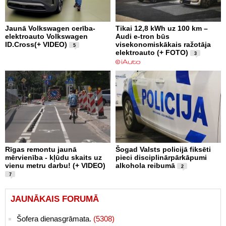
Jaunā Volkswagen cerība-
Tikai 12,8 kWh uz 100 km –
elektroauto Volkswagen
Audi e-tron būs
ID.Cross(+ VIDEO)
visekonomiskākais ražotāja
5
elektroauto (+ FOTO)
3
Rīgas remontu jaunā
Šogad Valsts policijā fiksēti
mērvienība - kļūdu skaits uz
pieci disciplinārpārkāpumi
vienu metru darbu! (+ VIDEO)
alkohola reibumā
2
7
JAUNĀKAIS FORUMĀ
Šofera dienasgrāmata.
(5308)