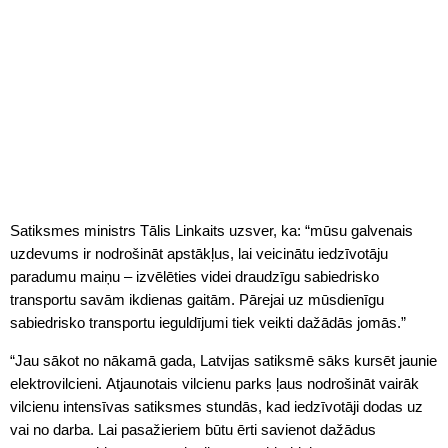
Satiksmes ministrs Tālis Linkaits uzsver, ka: “mūsu galvenais
uzdevums ir nodrošināt apstākļus, lai veicinātu iedzīvotāju
paradumu maiņu – izvēlēties videi draudzīgu sabiedrisko
transportu savām ikdienas gaitām. Pārejai uz mūsdienīgu
sabiedrisko transportu ieguldījumi tiek veikti dažādās jomās.”
“Jau sākot no nākamā gada, Latvijas satiksmē sāks kursēt jaunie
elektrovilcieni. Atjaunotais vilcienu parks ļaus nodrošināt vairāk
vilcienu intensīvas satiksmes stundās, kad iedzīvotāji dodas uz
vai no darba. Lai pasažieriem būtu ērti savienot dažādus