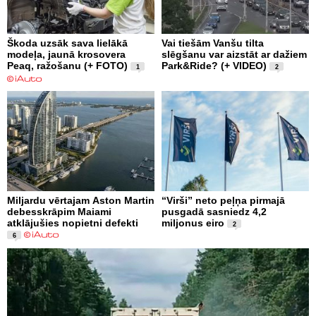
Škoda uzsāk sava lielākā
Vai tiešām Vanšu tilta
modeļa, jaunā krosovera
slēgšanu var aizstāt ar dažiem
Peaq, ražošanu (+ FOTO)
Park&Ride? (+ VIDEO)
1
2
Miljardu vērtajam Aston Martin
“Virši” neto peļņa pirmajā
debesskrāpim Maiami
pusgadā sasniedz 4,2
atklājušies nopietni defekti
miljonus eiro
2
6