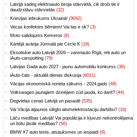
Latvijā sadeg elektroauto biroja stāvvietā, cik droši tie ir
daudzstāvu stāvvietās
(32)
Krievijas iebrukums Ukrainā!
(9042)
Vecas konfektes bērniem! Vai tas ir ok?
(3)
Moto salidojums Ķemeros
(8)
Kārtējā avārija Jūrmalā pie Circle K
(18)
Eksotiskie auto Latvijā 2026 – varenauto Rīgā, reti auto un
iAuto carspotting
(79)
Latvijas Gada auto 2027 - jaunu automobiļu konkurss
(36)
iAuto čats - aktuālā dienas diskusija
(6011)
Vācijas ekonomiskā norieta sākums - 2024.gads
(48)
Volkswagen jaunajiem dzinējiem zūd jauda, ko darīt?
(44)
Degvielas cenas Latvijā un pasaulē
(535)
Vai Vācija atjaunos slēgto atomelektrostaciju darbību?
(16)
Lāču medības Latvijā! Vai populācija ir kļuvusi nekontrolējama
un būtu jāsāk medības?
(56)
BMW X7 auto tests, atsauksmes un iespaidi
(8)