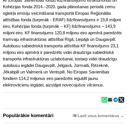
Ar Eiropas Savienības fondu līdzfinansējumu struktūrfondu un
Kohēzijas fonda 2014.–2020. gada plānošanas periodā zemu
oglekļa emisiju veicināšanai transportā Eiropas Reģionālās
attīstības fonda (turpmāk - ERAF) līdzfinansējums ir 19,8 miljoni
eiro, Kohēzijas fonda (turpmāk – KF) līdzfinansējums – 143,9
miljoni eiro. KF finansējums 120,8 miljonu eiro apmērā paredzēts
tramvaju infrastruktūras attīstībai Rīgā, Liepājā un Daugavpilī.
Autobusu sabiedriskā transporta attīstībai KF finansējums 23,1
miljonu eiro apmērā ir paredzēts videi draudzīga sabiedriskā
transporta infrastruktūras uzlabošanai, tostarp videi draudzīgu
autobusu iegādei Daugavpilī, Jelgavā, Jūrmalā, Rēzeknē,
Jēkabpilī un Valmierā un Ventspilī. No Eiropas Savienības
fondiem 114,2 miljonus eiro paredzēts ieguldīt jaunu
elektrovilcienu iegādei, aizstājot novecojušos vilcienus.
Populārākie komentāri
Lasīt visus komentārus →
11