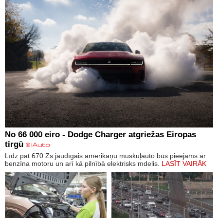
No 66 000 eiro - Dodge Charger atgriežas Eiropas
tirgū
Līdz pat 670 Zs jaudīgais amerikāņu muskuļauto būs pieejams ar
benzīna motoru un arī kā pilnībā elektrisks mdelis.
LASĪT VAIRĀK