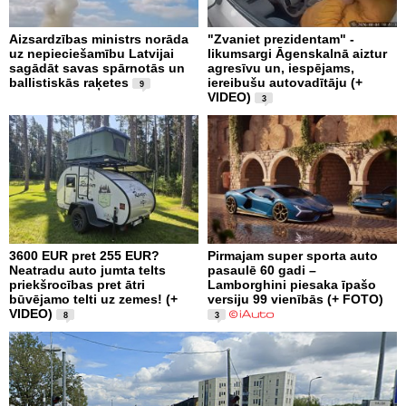
Aizsardzības ministrs norāda
"Zvaniet prezidentam" -
uz nepieciešamību Latvijai
likumsargi Āgenskalnā aiztur
sagādāt savas spārnotās un
agresīvu un, iespējams,
ballistiskās raķetes
iereibušu autovadītāju (+
9
VIDEO)
3
3600 EUR pret 255 EUR?
Pirmajam super sporta auto
Neatradu auto jumta telts
pasaulē 60 gadi –
priekšrocības pret ātri
Lamborghini piesaka īpašo
būvējamo telti uz zemes! (+
versiju 99 vienībās (+ FOTO)
VIDEO)
8
3