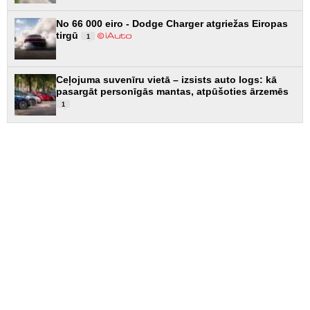
No 66 000 eiro - Dodge Charger atgriežas Eiropas
tirgū
1
Ceļojuma suvenīru vietā – izsists auto logs: kā
pasargāt personīgās mantas, atpūšoties ārzemēs
1