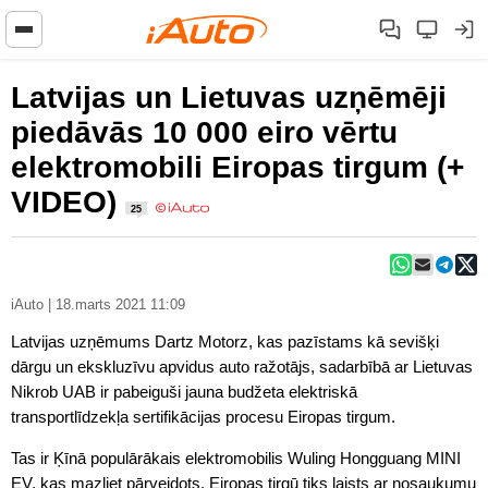
Latvijas un Lietuvas uzņēmēji
piedāvās 10 000 eiro vērtu
elektromobili Eiropas tirgum (+
VIDEO)
25
iAuto | 18.marts 2021 11:09
Latvijas uzņēmums Dartz Motorz, kas pazīstams kā sevišķi
dārgu un ekskluzīvu apvidus auto ražotājs, sadarbībā ar Lietuvas
Nikrob UAB ir pabeiguši jauna budžeta elektriskā
transportlīdzekļa sertifikācijas procesu Eiropas tirgum.
Tas ir Ķīnā populārākais elektromobilis Wuling Hongguang MINI
EV, kas mazliet pārveidots, Eiropas tirgū tiks laists ar nosaukumu