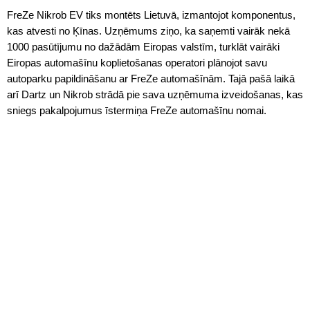
FreZe Nikrob EV tiks montēts Lietuvā, izmantojot komponentus,
kas atvesti no Ķīnas. Uzņēmums ziņo, ka saņemti vairāk nekā
1000 pasūtījumu no dažādām Eiropas valstīm, turklāt vairāki
Eiropas automašīnu koplietošanas operatori plānojot savu
autoparku papildināšanu ar FreZe automašīnām. Tajā pašā laikā
arī Dartz un Nikrob strādā pie sava uzņēmuma izveidošanas, kas
sniegs pakalpojumus īstermiņa FreZe automašīnu nomai.