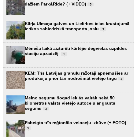
dažiem Park&Ride? (+ VIDEO)
5
Kārļa Ulmaņa gatves un Lielirbes ielas krustojumā
ierīkos sabiedriskā transporta joslu
3
Mēneša laikā aizturēti kārtējie degvielas uzpildes
staciju apzadzēji
1
KEM: Trīs Latvijas granulu ražotāji apņēmušies ar
produkciju prioritāri nodrošināt vietējo tirgu
1
Melno segumu šogad ieklās vairāk nekā 50
kilometros valsts vietējo autoceļu ar grants
segumu
3
Pabeigta trīs reģionālo veloceļu izbūve (+ FOTO)
3