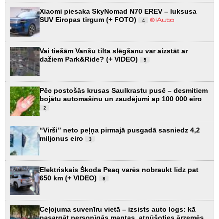
Xiaomi piesaka SkyNomad N70 EREV – luksusa
SUV Eiropas tirgum (+ FOTO)
4
Vai tiešām Vanšu tilta slēgšanu var aizstāt ar
dažiem Park&Ride? (+ VIDEO)
5
Pēc postošās krusas Saulkrastu pusē – desmitiem
bojātu automašīnu un zaudējumi ap 100 000 eiro
2
“Virši” neto peļņa pirmajā pusgadā sasniedz 4,2
miljonus eiro
3
Elektriskais Škoda Peaq varēs nobraukt līdz pat
650 km (+ VIDEO)
8
Ceļojuma suvenīru vietā – izsists auto logs: kā
pasargāt personīgās mantas, atpūšoties ārzemēs