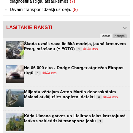
diagnostika Rīgā, atsauksmes
(7)
Dīvaini transportlīdzekļi uz ceļa.
(8)
LASĪTĀKIE RAKSTI
Dienas
Nedēļas
Škoda uzsāk sava lielākā modeļa, jaunā krosovera
Peaq, ražošanu (+ FOTO)
1
No 66 000 eiro - Dodge Charger atgriežas Eiropas
tirgū
1
Miljardu vērtajam Aston Martin debesskrāpim
Maiami atklājušies nopietni defekti
6
Kārļa Ulmaņa gatves un Lielirbes ielas krustojumā
ierīkos sabiedriskā transporta joslu
3