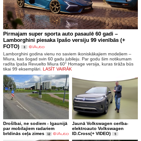
Pirmajam super sporta auto pasaulē 60 gadi –
Lamborghini piesaka īpašo versiju 99 vienībās (+
FOTO)
3
Lamborghini godina vienu no saviem ikoniskākajiem modeļiem –
Miura, kas šogad svin 60 gadu jubileju. Par godu šim notikumam
radīta īpaša Revuelto Miura 60° Homage versija, kuras tirāža būs
tikai 99 eksemplāri.
LASĪT VAIRĀK
Drošībai, ne sodiem - Igaunijā
Jaunā Volkswagen cerība-
par mobilajiem radariem
elektroauto Volkswagen
brīdinās ceļa zimes
ID.Cross(+ VIDEO)
12
5