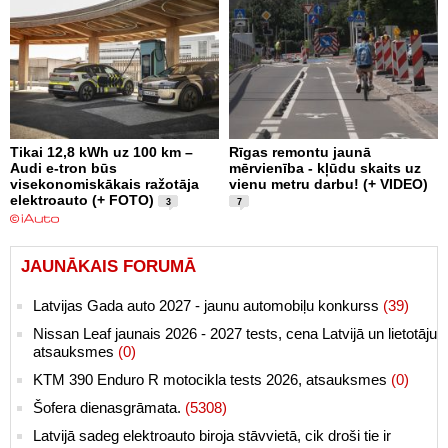
Tikai 12,8 kWh uz 100 km –
Rīgas remontu jaunā
Audi e-tron būs
mērvienība - kļūdu skaits uz
visekonomiskākais ražotāja
vienu metru darbu! (+ VIDEO)
elektroauto (+ FOTO)
3
7
JAUNĀKAIS FORUMĀ
Latvijas Gada auto 2027 - jaunu automobiļu konkurss
(39)
Nissan Leaf jaunais 2026 - 2027 tests, cena Latvijā un lietotāju
atsauksmes
(0)
KTM 390 Enduro R motocikla tests 2026, atsauksmes
(0)
Šofera dienasgrāmata.
(5308)
Latvijā sadeg elektroauto biroja stāvvietā, cik droši tie ir