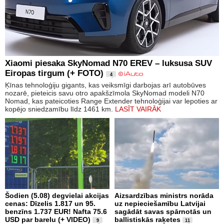
Xiaomi piesaka SkyNomad N70 EREV – luksusa SUV
Eiropas tirgum (+ FOTO)
4
Ķīnas tehnoloģiju gigants, kas veiksmīgi darbojas arī autobūves
nozarē, pieteicis savu otro apakšzīmola SkyNomad modeli N70
Nomad, kas pateicoties Range Extender tehnoloģijai var lepoties ar
kopējo sniedzamību līdz 1461 km.
LASĪT VAIRĀK
Šodien (5.08) degvielai akcijas
Aizsardzības ministrs norāda
cenas: Dīzelis 1.817 un 95.
uz nepieciešamību Latvijai
benzīns 1.737 EUR! Nafta 75.6
sagādāt savas spārnotās un
USD par barelu (+ VIDEO)
ballistiskās raķetes
9
11