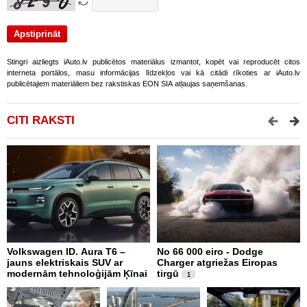
Stingri aizliegts iAuto.lv publicētos materiālus izmantot, kopēt vai reproducēt citos
interneta portālos, masu informācijas līdzekļos vai kā citādi rīkoties ar iAuto.lv
publicētajiem materiāliem bez rakstiskas EON SIA atļaujas saņemšanas.
CITI RAKSTI
Volkswagen ID. Aura T6 –
No 66 000 eiro - Dodge
X
jauns elektriskais SUV ar
Charger atgriežas Eiropas
N
modernām tehnoloģijām Ķīnai
tirgū
E
1