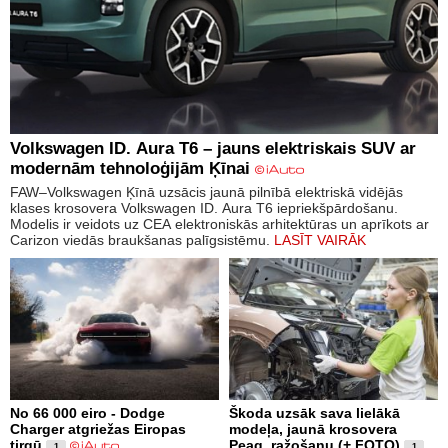
Volkswagen ID. Aura T6 – jauns elektriskais SUV ar
modernām tehnoloģijām Ķīnai
FAW–Volkswagen Ķīnā uzsācis jaunā pilnībā elektriskā vidējās
klases krosovera Volkswagen ID. Aura T6 iepriekšpārdošanu.
Modelis ir veidots uz CEA elektroniskās arhitektūras un aprīkots ar
Carizon viedās braukšanas palīgsistēmu.
LASĪT VAIRĀK
No 66 000 eiro - Dodge
Škoda uzsāk sava lielākā
Charger atgriežas Eiropas
modeļa, jaunā krosovera
tirgū
Peaq, ražošanu (+ FOTO)
1
1