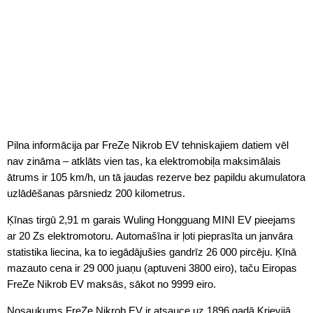
Pilna informācija par FreZe Nikrob EV tehniskajiem datiem vēl
nav zināma – atklāts vien tas, ka elektromobiļa maksimālais
ātrums ir 105 km/h, un tā jaudas rezerve bez papildu akumulatora
uzlādēšanas pārsniedz 200 kilometrus.
Ķīnas tirgū 2,91 m garais Wuling Hongguang MINI EV pieejams
ar 20 Zs elektromotoru. Automašīna ir ļoti pieprasīta un janvāra
statistika liecina, ka to iegādājušies gandrīz 26 000 pircēju. Ķīnā
mazauto cena ir 29 000 juaņu (aptuveni 3800 eiro), taču Eiropas
FreZe Nikrob EV maksās, sākot no 9999 eiro.
Nosaukums FreZe Nikrob EV ir atsauce uz 1896.gadā Krievijā