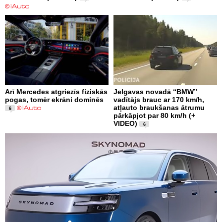
Arī Mercedes atgriezīs fiziskās
Jelgavas novadā “BMW”
pogas, tomēr ekrāni dominēs
vadītājs brauc ar 170 km/h,
atļauto braukšanas ātrumu
6
pārkāpjot par 80 km/h (+
VIDEO)
6