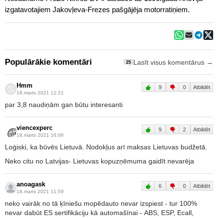
izgatavotajiem Jakovļeva-Frezes pašgājēja motorratiņiem.
Populārākie komentāri
Lasīt visus komentārus →
25
Hmm
9
0
Atbildēt
18.marts 2021 12:21
par 3,8 naudiņām gan būtu interesanti
viencexperc
9
2
Atbildēt
18.marts 2021 16:06
Loģiski, ka būvēs Lietuvā. Nodokļus arī maksas Lietuvas budžetā.
Neko citu no Latvijas- Lietuvas kopuzņēmuma gaidīt nevarēja
anoagask
6
0
Atbildēt
18.marts 2021 11:59
neko vairāk no tā ķīniešu mopēdauto nevar izspiest - tur 100%
nevar dabūt ES sertifikāciju kā automašīnai - ABS, ESP, Ecall,