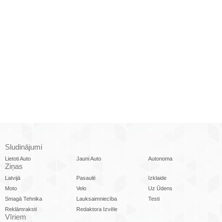
Sludinājumi
Lietoti Auto
Jauni Auto
Autonoma
Ziņas
Latvijā
Pasaulē
Izklaide
Moto
Velo
Uz Ūdens
Smagā Tehnika
Lauksaimniecība
Testi
Reklāmraksti
Redaktora Izvēle
Vīriem