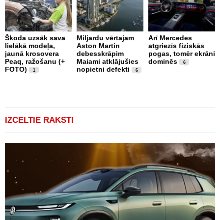
Škoda uzsāk sava
Miljardu vērtajam
Arī Mercedes
lielākā modeļa,
Aston Martin
atgriezīs fiziskās
P
jaunā krosovera
debesskrāpim
pogas, tomēr ekrāni
g
Peaq, ražošanu (+
Maiami atklājušies
dominēs
r
6
FOTO)
nopietni defekti
p
1
6
v
IZCELTIE RAKSTI