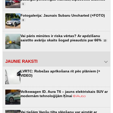
1
Fotogalerija: Jaunais Subaru Uncharted (+FOTO)
3
Vai pāris minūtes ir riska vērtas? Ar apdzīšanu
saistīto avāriju skaits šogad pieaudzis par 66%
13
JAUNIE RAKSTI
LVRTC: Robežas aprīkošana rit pēc plāniem (+
VIDEO)
Volkswagen ID. Aura T6 – jauns elektriskais SUV ar
modernām tehnoloģijām Ķīnai
Vai tiešām Vanšu tilta slēgšanu var aizstāt ar