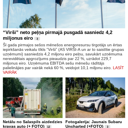
“Virši” neto peļņa pirmajā pusgadā sasniedz 4,2
miljonus eiro
3
Šī gada pirmajos sešos mēnešos energoresursu tirgotājs un ērtas
iepirkšanās veikalu tīkls “Virši” (AS VIRŠI-A un ar to saistītie grupas
uzņēmumi) sasniedzis 4,2 miljonu eiro peļņu, savukārt uzņēmuma
nerevidētais apgrozījums pieaudzis par 22 %, uzrādot 229,7
miljonus eiro. Uzņēmuma EBITDA sešu mēnešu rādītājs
palielinājies par vairāk nekā 60 %, veidojot 10,1 miljonu eiro.
LASĪT
VAIRĀK
Netālu no Salaspils aizdedzies
Fotogalerija: Jaunais Subaru
kravas auto (+ FOTO)
Uncharted (+FOTO)
12
3