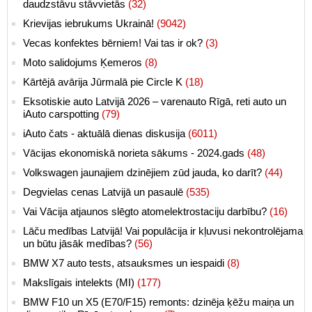
daudzstāvu stāvvietās
(32)
Krievijas iebrukums Ukrainā!
(9042)
Vecas konfektes bērniem! Vai tas ir ok?
(3)
Moto salidojums Ķemeros
(8)
Kārtējā avārija Jūrmalā pie Circle K
(18)
Eksotiskie auto Latvijā 2026 – varenauto Rīgā, reti auto un
iAuto carspotting
(79)
iAuto čats - aktuālā dienas diskusija
(6011)
Vācijas ekonomiskā norieta sākums - 2024.gads
(48)
Volkswagen jaunajiem dzinējiem zūd jauda, ko darīt?
(44)
Degvielas cenas Latvijā un pasaulē
(535)
Vai Vācija atjaunos slēgto atomelektrostaciju darbību?
(16)
Lāču medības Latvijā! Vai populācija ir kļuvusi nekontrolējama
un būtu jāsāk medības?
(56)
BMW X7 auto tests, atsauksmes un iespaidi
(8)
Makslīgais intelekts (MI)
(177)
BMW F10 un X5 (E70/F15) remonts: dzinēja ķēžu maiņa un