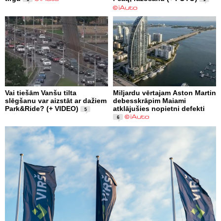
Vai tiešām Vanšu tilta
Miljardu vērtajam Aston Martin
slēgšanu var aizstāt ar dažiem
debesskrāpim Maiami
Park&Ride? (+ VIDEO)
atklājušies nopietni defekti
5
6