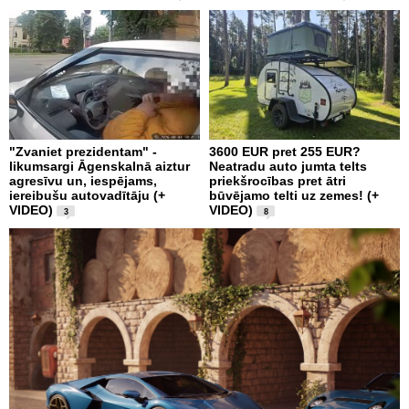
"Zvaniet prezidentam" -
3600 EUR pret 255 EUR?
likumsargi Āgenskalnā aiztur
Neatradu auto jumta telts
agresīvu un, iespējams,
priekšrocības pret ātri
iereibušu autovadītāju (+
būvējamo telti uz zemes! (+
VIDEO)
VIDEO)
3
8