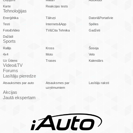
Karte
Reakcijas tests
Tehnoloģijas
Enerģētika
Tālruņi
Datori&Portatīvie
Testi
Internets&App
Spēles
Foto&Video
TV&Cita Tehnika
Gadžeti
Dažādi
Sports
Rallijs
Kross
Šoseja
4x4
Moto
Velo
Uz Ūdens
Trases
Kalendārs
Video&TV
Forums
Lasītāju pieredze
Atsauksmes par auto
Atsauksmes par
Lasītāju raksti
uzņēmumiem
Akcijas
Jautā ekspertam