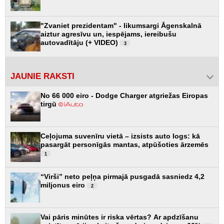
"Zvaniet prezidentam" - likumsargi Āgenskalnā
aiztur agresīvu un, iespējams, iereibušu
autovadītāju (+ VIDEO)
3
JAUNIE RAKSTI
No 66 000 eiro - Dodge Charger atgriežas Eiropas
tirgū
Ceļojuma suvenīru vietā – izsists auto logs: kā
pasargāt personīgās mantas, atpūšoties ārzemēs
1
“Virši” neto peļņa pirmajā pusgadā sasniedz 4,2
miljonus eiro
2
Vai pāris minūtes ir riska vērtas? Ar apdzīšanu