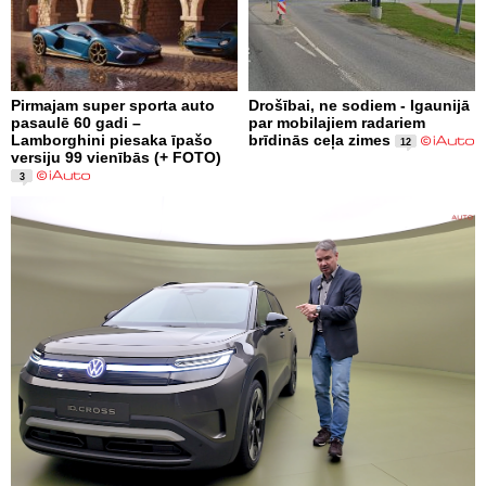
Pirmajam super sporta auto
Drošībai, ne sodiem - Igaunijā
pasaulē 60 gadi –
par mobilajiem radariem
Lamborghini piesaka īpašo
brīdinās ceļa zimes
12
versiju 99 vienībās (+ FOTO)
3