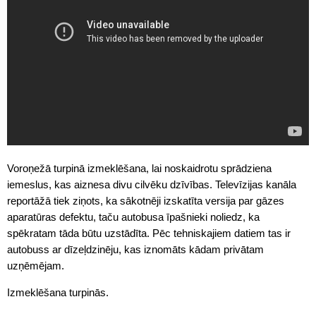
Voroņežā turpinā izmeklēšana, lai noskaidrotu sprādziena
iemeslus, kas aiznesa divu cilvēku dzīvības. Televīzijas kanāla
reportāžā tiek ziņots, ka sākotnēji izskatīta versija par gāzes
aparatūras defektu, taču autobusa īpašnieki noliedz, ka
spēkratam tāda būtu uzstādīta. Pēc tehniskajiem datiem tas ir
autobuss ar dīzeļdzinēju, kas iznomāts kādam privātam
uzņēmējam.
Izmeklēšana turpinās.