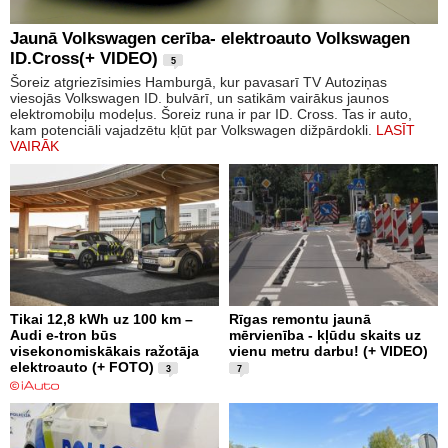
Jaunā Volkswagen cerība- elektroauto Volkswagen
ID.Cross(+ VIDEO)
5
Šoreiz atgriezīsimies Hamburgā, kur pavasarī TV Autoziņas
viesojās Volkswagen ID. bulvārī, un satikām vairākus jaunos
elektromobiļu modeļus. Šoreiz runa ir par ID. Cross. Tas ir auto,
kam potenciāli vajadzētu kļūt par Volkswagen dižpārdokli.
LASĪT
VAIRĀK
Tikai 12,8 kWh uz 100 km –
Rīgas remontu jaunā
Audi e-tron būs
mērvienība - kļūdu skaits uz
visekonomiskākais ražotāja
vienu metru darbu! (+ VIDEO)
elektroauto (+ FOTO)
3
7