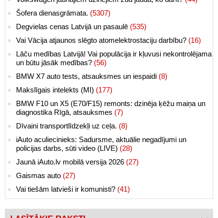
Šofera dienasgrāmata.
(5307)
Degvielas cenas Latvijā un pasaulē
(535)
Vai Vācija atjaunos slēgto atomelektrostaciju darbību?
(16)
Lāču medības Latvijā! Vai populācija ir kļuvusi nekontrolējama
un būtu jāsāk medības?
(56)
BMW X7 auto tests, atsauksmes un iespaidi
(8)
Makslīgais intelekts (MI)
(177)
BMW F10 un X5 (E70/F15) remonts: dzinēja ķēžu maiņa un
diagnostika Rīgā, atsauksmes
(7)
Dīvaini transportlīdzekļi uz ceļa.
(8)
iAuto aculiecinieks: Sadursme, aktuālie negadījumi un
policijas darbs, sūti video (LIVE)
(28)
Jaunā iAuto.lv mobilā versija 2026
(27)
Gaismas auto
(27)
Vai tiešām latvieši ir komunisti?
(41)