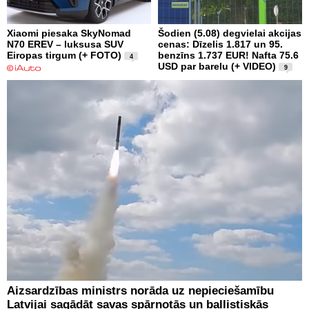
Xiaomi piesaka SkyNomad
Šodien (5.08) degvielai akcijas
N70 EREV – luksusa SUV
cenas: Dīzelis 1.817 un 95.
Eiropas tirgum (+ FOTO)
benzīns 1.737 EUR! Nafta 75.6
4
USD par barelu (+ VIDEO)
9
Aizsardzības ministrs norāda uz nepieciešamību
Latvijai sagādāt savas spārnotās un ballistiskās