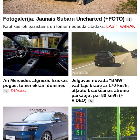
Fotogalerija: Jaunais Subaru Uncharted (+FOTO)
2
Kaut kas ļoti pazīstams un tomēr nedaudz citādāks.
LASĪT VAIRĀK
Arī Mercedes atgriezīs fiziskās
Jelgavas novadā “BMW”
pogas, tomēr ekrāni dominēs
vadītājs brauc ar 170 km/h,
atļauto braukšanas ātrumu
6
pārkāpjot par 80 km/h (+
VIDEO)
6