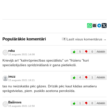
Populārākie komentāri
Lasīt visus komentārus →
7
reku
5
0
Atbildēt
15.augusts 2021 14:08
Krievijā arī "kalnrūpniecības speciālistu" un "frizieru "kuri
specializējušies spridzināšanā ir gana pietiekoši.
imzz
4
1
Atbildēt
15.augusts 2021 19:21
tas nu neizskatās pēc gāzes. Drīzāk pēc kaut kādas amatieru
sprāgstvielas, piem. puskilo acetona peroksīda.
Baširovs
1
0
Atbildēt
15.augusts 2021 12:50