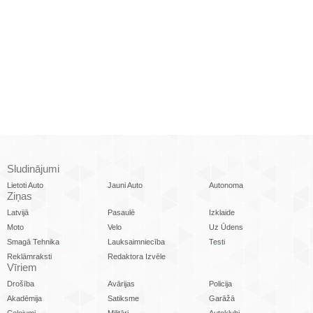
Sludinājumi
Lietoti Auto
Jauni Auto
Autonoma
Ziņas
Latvijā
Pasaulē
Izklaide
Moto
Velo
Uz Ūdens
Smagā Tehnika
Lauksaimniecība
Testi
Reklāmraksti
Redaktora Izvēle
Vīriem
Drošība
Avārijas
Policija
Akadēmija
Satiksme
Garāžā
Ceļojumi
Militāri
Autoklubi