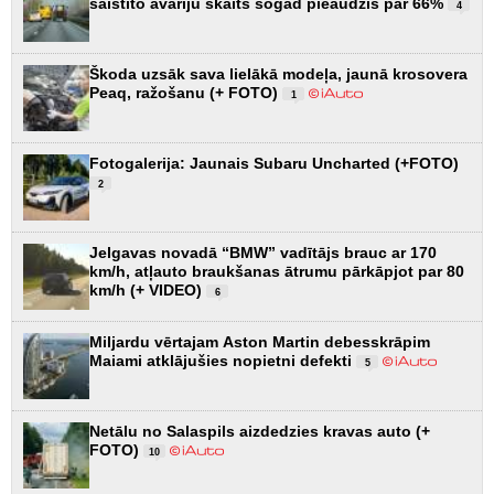
saistīto avāriju skaits šogad pieaudzis par 66%
4
Škoda uzsāk sava lielākā modeļa, jaunā krosovera
Peaq, ražošanu (+ FOTO)
1
Fotogalerija: Jaunais Subaru Uncharted (+FOTO)
2
Jelgavas novadā “BMW” vadītājs brauc ar 170
km/h, atļauto braukšanas ātrumu pārkāpjot par 80
km/h (+ VIDEO)
6
Miljardu vērtajam Aston Martin debesskrāpim
Maiami atklājušies nopietni defekti
5
Netālu no Salaspils aizdedzies kravas auto (+
FOTO)
10