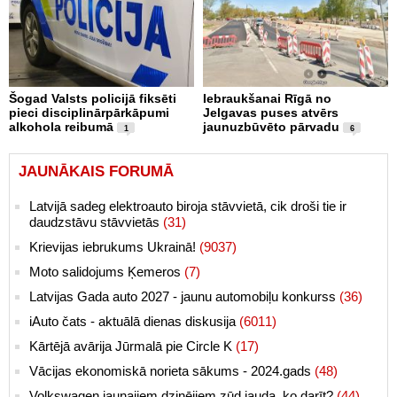
Šogad Valsts policijā fiksēti
Iebraukšanai Rīgā no
pieci disciplinārpārkāpumi
Jelgavas puses atvērs
alkohola reibumā
jaunuzbūvēto pārvadu
1
6
JAUNĀKAIS FORUMĀ
Latvijā sadeg elektroauto biroja stāvvietā, cik droši tie ir
daudzstāvu stāvvietās
(31)
Krievijas iebrukums Ukrainā!
(9037)
Moto salidojums Ķemeros
(7)
Latvijas Gada auto 2027 - jaunu automobiļu konkurss
(36)
iAuto čats - aktuālā dienas diskusija
(6011)
Kārtējā avārija Jūrmalā pie Circle K
(17)
Vācijas ekonomiskā norieta sākums - 2024.gads
(48)
Volkswagen jaunajiem dzinējiem zūd jauda, ko darīt?
(44)