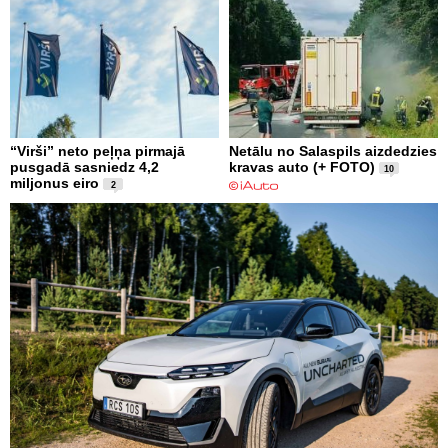
“Virši” neto peļņa pirmajā
Netālu no Salaspils aizdedzies
pusgadā sasniedz 4,2
kravas auto (+ FOTO)
10
miljonus eiro
2