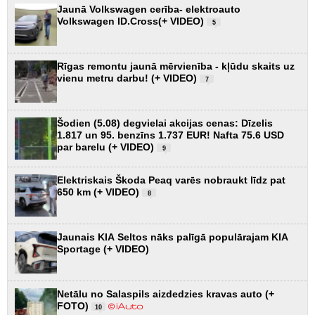
Jaunā Volkswagen cerība- elektroauto
Volkswagen ID.Cross(+ VIDEO)
5
Rīgas remontu jaunā mērvienība - kļūdu skaits uz
vienu metru darbu! (+ VIDEO)
7
Šodien (5.08) degvielai akcijas cenas: Dīzelis
1.817 un 95. benzīns 1.737 EUR! Nafta 75.6 USD
par barelu (+ VIDEO)
9
Elektriskais Škoda Peaq varēs nobraukt līdz pat
650 km (+ VIDEO)
8
Jaunais KIA Seltos nāks palīgā populārajam KIA
Sportage (+ VIDEO)
Netālu no Salaspils aizdedzies kravas auto (+
FOTO)
10