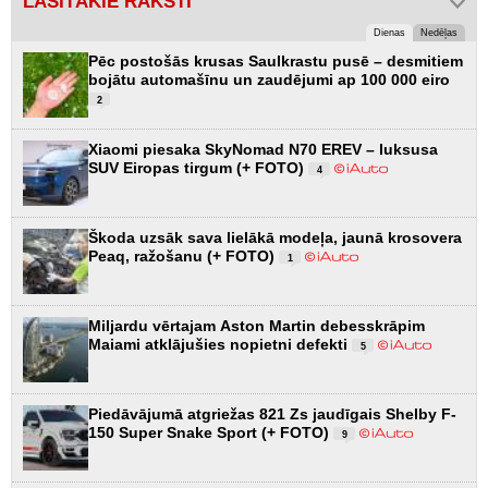
LASĪTĀKIE RAKSTI
Dienas
Nedēļas
Pēc postošās krusas Saulkrastu pusē – desmitiem
bojātu automašīnu un zaudējumi ap 100 000 eiro
2
Xiaomi piesaka SkyNomad N70 EREV – luksusa
SUV Eiropas tirgum (+ FOTO)
4
Škoda uzsāk sava lielākā modeļa, jaunā krosovera
Peaq, ražošanu (+ FOTO)
1
Miljardu vērtajam Aston Martin debesskrāpim
Maiami atklājušies nopietni defekti
5
Piedāvājumā atgriežas 821 Zs jaudīgais Shelby F-
150 Super Snake Sport (+ FOTO)
9