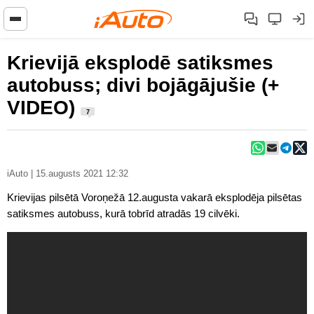
Krievijā eksplodē satiksmes
autobuss; divi bojāgājušie (+
VIDEO)
7
iAuto | 15.augusts 2021 12:32
Krievijas pilsētā Voroņežā 12.augusta vakarā eksplodēja pilsētas
satiksmes autobuss, kurā tobrīd atradās 19 cilvēki.