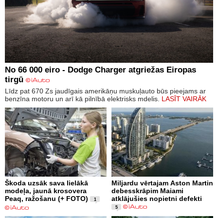
No 66 000 eiro - Dodge Charger atgriežas Eiropas
tirgū
Līdz pat 670 Zs jaudīgais amerikāņu muskuļauto būs pieejams ar
benzīna motoru un arī kā pilnībā elektrisks mdelis.
LASĪT VAIRĀK
Škoda uzsāk sava lielākā
Miljardu vērtajam Aston Martin
modeļa, jaunā krosovera
debesskrāpim Maiami
Peaq, ražošanu (+ FOTO)
atklājušies nopietni defekti
1
5