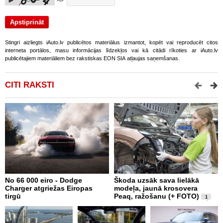
Stingri aizliegts iAuto.lv publicētos materiālus izmantot, kopēt vai reproducēt citos
interneta portālos, masu informācijas līdzekļos vai kā citādi rīkoties ar iAuto.lv
publicētajiem materiāliem bez rakstiskas EON SIA atļaujas saņemšanas.
CITI RAKSTI
No 66 000 eiro - Dodge
Škoda uzsāk sava lielākā
2
Charger atgriežas Eiropas
modeļa, jaunā krosovera
K
tirgū
Peaq, ražošanu (+ FOTO)
B
1
p