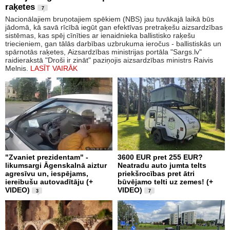
raķetes
7
Nacionālajiem bruņotajiem spēkiem (NBS) jau tuvākajā laikā būs
jādomā, kā savā rīcībā iegūt gan efektīvas pretraķešu aizsardzības
sistēmas, kas spēj cīnīties ar ienaidnieka ballistisko raķešu
triecieniem, gan tālās darbības uzbrukuma ieročus - ballistiskās un
spārnotās raķetes, Aizsardzības ministrijas portāla "Sargs.lv"
raidierakstā "Droši ir zināt" paziņojis aizsardzības ministrs Raivis
Melnis.
LASĪT VAIRĀK
"Zvaniet prezidentam" -
3600 EUR pret 255 EUR?
likumsargi Āgenskalnā aiztur
Neatradu auto jumta telts
agresīvu un, iespējams,
priekšrocības pret ātri
iereibušu autovadītāju (+
būvējamo telti uz zemes! (+
VIDEO)
VIDEO)
3
7