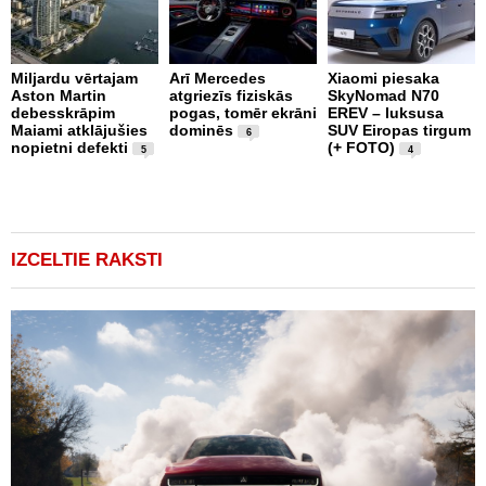
Miljardu vērtajam
Arī Mercedes
Xiaomi piesaka
Aston Martin
atgriezīs fiziskās
SkyNomad N70
P
debesskrāpim
pogas, tomēr ekrāni
EREV – luksusa
s
Maiami atklājušies
dominēs
SUV Eiropas tirgum
p
6
nopietni defekti
(+ FOTO)
L
5
4
p
v
(
IZCELTIE RAKSTI