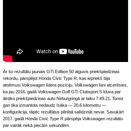
Ar šo rezultātu jaunais GTI Edition 50 atguvis priekšpiedziņas
rekordu, pārspējot Honda Civic Type R, kas iepriekš bija
atņēmusi Volkswagen līdera pozīciju. Volkswagen fani atcerēsies,
ka jau 2016. gadā Volkswagen Golf GTI Clubsport S kļuva par
ātrāko priekšpiedziņas auto Nirburgringā ar laiku 7:49.21. Toreiz
gan tika izmantota nedaudz īsāka — 20,6 kilometru —
konfigurācija, tāpēc rezultātus pilnībā salīdzināt nevar. Savukārt
2017. gadā Honda Civic Type R pārspēja Volkswagen rezultātu
par vairāk nekā piecām sekundēm.