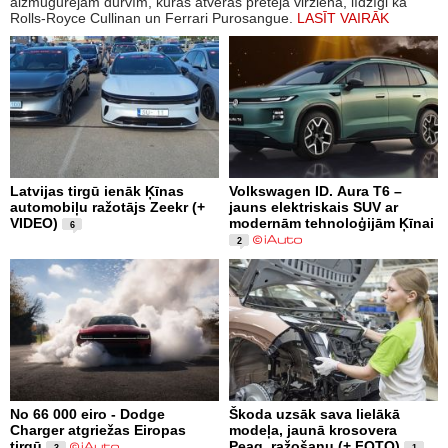
aizmugurējām durvīm, kuras atveras pretējā virzienā, līdzīgi kā
Rolls-Royce Cullinan un Ferrari Purosangue.
LASĪT VAIRĀK
Latvijas tirgū ienāk Ķīnas
Volkswagen ID. Aura T6 –
automobiļu ražotājs Zeekr (+
jauns elektriskais SUV ar
VIDEO)
modernām tehnoloģijām Ķīnai
6
2
No 66 000 eiro - Dodge
Škoda uzsāk sava lielākā
Charger atgriežas Eiropas
modeļa, jaunā krosovera
tirgū
Peaq, ražošanu (+ FOTO)