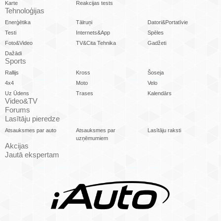
Karte
Reakcijas tests
Tehnoloģijas
Enerģētika
Tālruņi
Datori&Portatīvie
Testi
Internets&App
Spēles
Foto&Video
TV&Cita Tehnika
Gadžeti
Dažādi
Sports
Rallijs
Kross
Šoseja
4x4
Moto
Velo
Uz Ūdens
Trases
Kalendārs
Video&TV
Forums
Lasītāju pieredze
Atsauksmes par auto
Atsauksmes par
Lasītāju raksti
uzņēmumiem
Akcijas
Jautā ekspertam