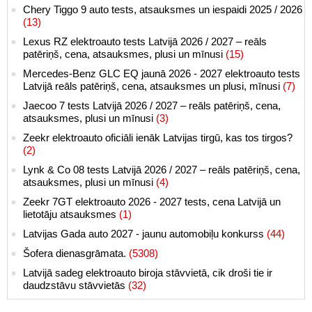
Chery Tiggo 9 auto tests, atsauksmes un iespaidi 2025 / 2026
(13)
Lexus RZ elektroauto tests Latvijā 2026 / 2027 – reāls
patēriņš, cena, atsauksmes, plusi un mīnusi
(15)
Mercedes-Benz GLC EQ jaunā 2026 - 2027 elektroauto tests
Latvijā reāls patēriņš, cena, atsauksmes un plusi, mīnusi
(7)
Jaecoo 7 tests Latvijā 2026 / 2027 – reāls patēriņš, cena,
atsauksmes, plusi un mīnusi
(3)
Zeekr elektroauto oficiāli ienāk Latvijas tirgū, kas tos tirgos?
(2)
Lynk & Co 08 tests Latvijā 2026 / 2027 – reāls patēriņš, cena,
atsauksmes, plusi un mīnusi
(4)
Zeekr 7GT elektroauto 2026 - 2027 tests, cena Latvijā un
lietotāju atsauksmes
(1)
Latvijas Gada auto 2027 - jaunu automobiļu konkurss
(44)
Šofera dienasgrāmata.
(5308)
Latvijā sadeg elektroauto biroja stāvvietā, cik droši tie ir
daudzstāvu stāvvietās
(32)