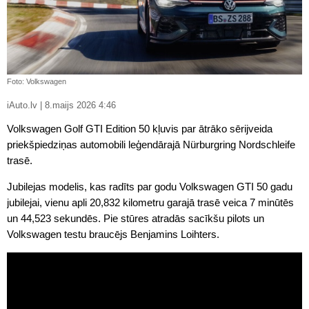
Foto: Volkswagen
iAuto.lv | 8.maijs 2026 4:46
Volkswagen Golf GTI Edition 50 kļuvis par ātrāko sērijveida
priekšpiedziņas automobili leģendārajā Nürburgring Nordschleife
trasē.
Jubilejas modelis, kas radīts par godu Volkswagen GTI 50 gadu
jubilejai, vienu apli 20,832 kilometru garajā trasē veica 7 minūtēs
un 44,523 sekundēs. Pie stūres atradās sacīkšu pilots un
Volkswagen testu braucējs Benjamins Loihters.