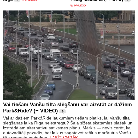
3
1
Vai tiešām Vanšu tilta slēgšanu var aizstāt ar dažiem
Park&Ride? (+ VIDEO)
9
Vai ar dažiem Park&Ride laukumiem tiešām pietiks, lai Vanšu tilta
slēgšanas laikā Rīga neiestrēgtu? Šajā sižetā skatāmies plašāk un
izstrādājam alternatīvu satiksmes plānu. Mērķis — nevis cerēt, ka
autovadītāji pazudīs, bet laikus sagatavot reālus maršrutus Vanšu
tilta remonta periodam.
LASĪT VAIRĀK