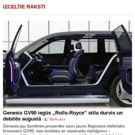
IZCELTIE RAKSTI
Genesis GV90 iegūs „Rolls-Royce” stila durvis un
debitēs augustā
1
Genesis jau šomēnes prezentēs savu jauno flagmaņa elektrisko
krosoveru GV90, kas izcelsies ar neparastu risinājumu –