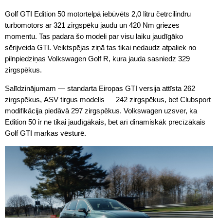
Golf GTI Edition 50 motortelpā iebūvēts 2,0 litru četrcilindru
turbomotors ar 321 zirgspēku jaudu un 420 Nm griezes
momentu. Tas padara šo modeli par visu laiku jaudīgāko
sērijveida GTI. Veiktspējas ziņā tas tikai nedaudz atpaliek no
pilnpiedziņas Volkswagen Golf R, kura jauda sasniedz 329
zirgspēkus.
Salīdzinājumam — standarta Eiropas GTI versija attīsta 262
zirgspēkus, ASV tirgus modelis — 242 zirgspēkus, bet Clubsport
modifikācija piedāvā 297 zirgspēkus. Volkswagen uzsver, ka
Edition 50 ir ne tikai jaudīgākais, bet arī dinamiskāk precīzākais
Golf GTI markas vēsturē.