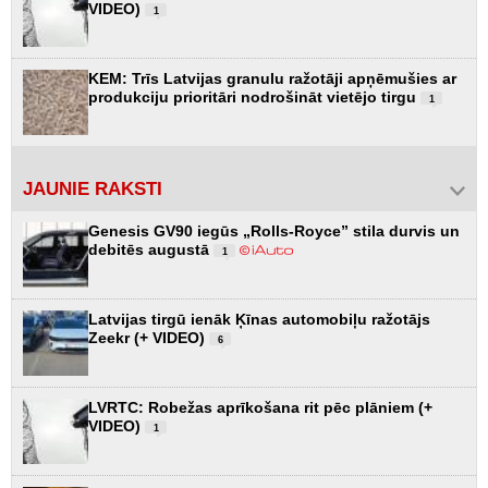
VIDEO)
1
KEM: Trīs Latvijas granulu ražotāji apņēmušies ar
produkciju prioritāri nodrošināt vietējo tirgu
1
JAUNIE RAKSTI
Genesis GV90 iegūs „Rolls-Royce” stila durvis un
debitēs augustā
1
Latvijas tirgū ienāk Ķīnas automobiļu ražotājs
Zeekr (+ VIDEO)
6
LVRTC: Robežas aprīkošana rit pēc plāniem (+
VIDEO)
1