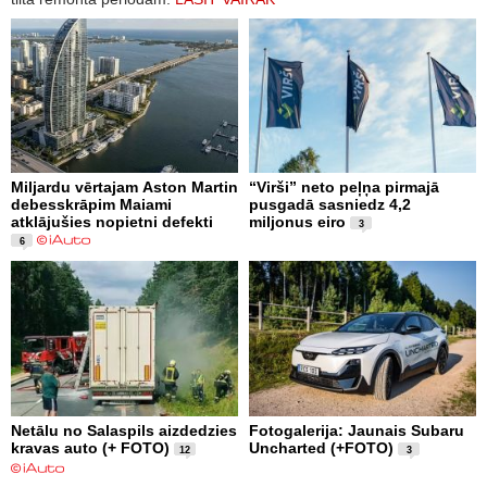
Miljardu vērtajam Aston Martin
“Virši” neto peļņa pirmajā
debesskrāpim Maiami
pusgadā sasniedz 4,2
atklājušies nopietni defekti
miljonus eiro
3
6
Netālu no Salaspils aizdedzies
Fotogalerija: Jaunais Subaru
kravas auto (+ FOTO)
Uncharted (+FOTO)
12
3