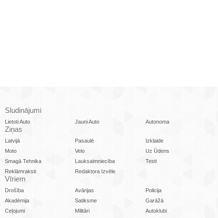
Sludinājumi
Lietoti Auto
Jauni Auto
Autonoma
Ziņas
Latvijā
Pasaulē
Izklaide
Moto
Velo
Uz Ūdens
Smagā Tehnika
Lauksaimniecība
Testi
Reklāmraksti
Redaktora Izvēle
Vīriem
Drošība
Avārijas
Policija
Akadēmija
Satiksme
Garāžā
Ceļojumi
Militāri
Autoklubi