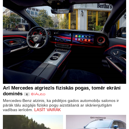
Arī Mercedes atgriezīs fiziskās pogas, tomēr ekrāni
dominēs
6
Mercedes-Benz atzinis, ka pēdējos gados automobiļu salonos ir
pārāk tālu aizgājis fizisko pogu aizstāšanā ar skārienjutīgām
vadības ierīcēm.
LASĪT VAIRĀK