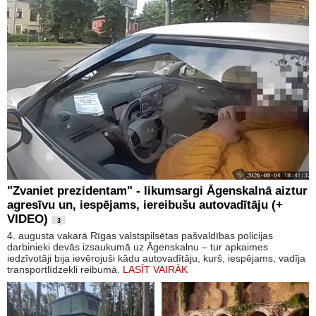
"Zvaniet prezidentam" - likumsargi Āgenskalnā aiztur
agresīvu un, iespējams, iereibušu autovadītāju (+
VIDEO)
3
4. augusta vakarā Rīgas valstspilsētas pašvaldības policijas
darbinieki devās izsaukumā uz Āgenskalnu – tur apkaimes
iedzīvotāji bija ievērojuši kādu autovadītāju, kurš, iespējams, vadīja
transportlīdzekli reibumā.
LASĪT VAIRĀK