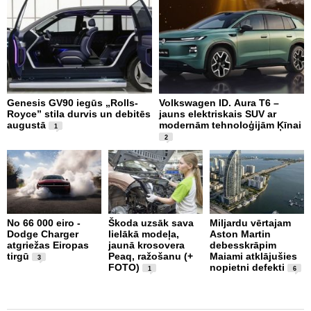
Genesis GV90 iegūs „Rolls-
Volkswagen ID. Aura T6 –
A
Royce” stila durvis un debitēs
jauns elektriskais SUV ar
p
augustā
modernām tehnoloģijām Ķīnai
1
2
2
No 66 000 eiro -
Škoda uzsāk sava
Miljardu vērtajam
g
Dodge Charger
lielākā modeļa,
Aston Martin
Z
atgriežas Eiropas
jaunā krosovera
debesskrāpim
B
tirgū
Peaq, ražošanu (+
Maiami atklājušies
p
3
FOTO)
nopietni defekti
F
1
6