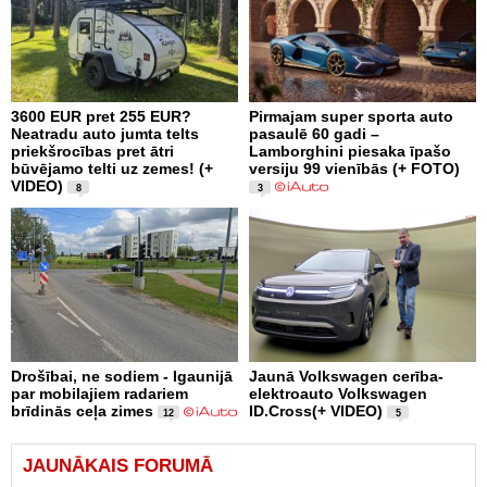
3600 EUR pret 255 EUR?
Pirmajam super sporta auto
Neatradu auto jumta telts
pasaulē 60 gadi –
priekšrocības pret ātri
Lamborghini piesaka īpašo
būvējamo telti uz zemes! (+
versiju 99 vienībās (+ FOTO)
VIDEO)
8
3
Drošībai, ne sodiem - Igaunijā
Jaunā Volkswagen cerība-
par mobilajiem radariem
elektroauto Volkswagen
brīdinās ceļa zimes
ID.Cross(+ VIDEO)
12
5
JAUNĀKAIS FORUMĀ