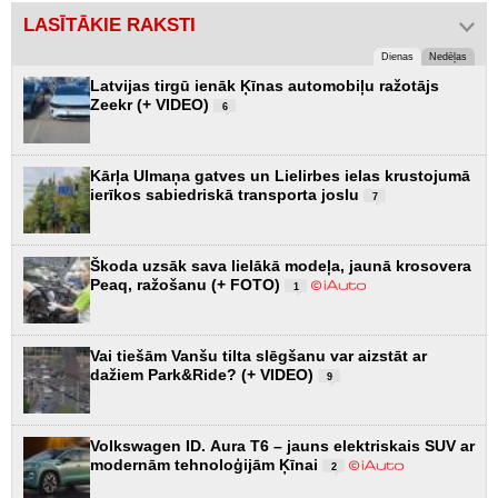
LASĪTĀKIE RAKSTI
Dienas
Nedēļas
Latvijas tirgū ienāk Ķīnas automobiļu ražotājs
Zeekr (+ VIDEO)
6
Kārļa Ulmaņa gatves un Lielirbes ielas krustojumā
ierīkos sabiedriskā transporta joslu
7
Škoda uzsāk sava lielākā modeļa, jaunā krosovera
Peaq, ražošanu (+ FOTO)
1
Vai tiešām Vanšu tilta slēgšanu var aizstāt ar
dažiem Park&Ride? (+ VIDEO)
9
Volkswagen ID. Aura T6 – jauns elektriskais SUV ar
modernām tehnoloģijām Ķīnai
2