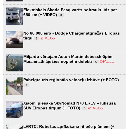
Elektriskais Škoda Peaq varēs nobraukt līdz pat
650 km (+ VIDEO)
8
No 66 000 eiro - Dodge Charger atgriežas Eiropas
tirgū
3
Miljardu vērtajam Aston Martin debesskrāpim
Maiami atklājušies nopietni defekti
6
Pabeigta trīs reģionālo veloceļu izbūve (+ FOTO)
6
Xiaomi piesaka SkyNomad N70 EREV – luksusa
SUV Eiropas tirgum (+ FOTO)
4
LVRTC: Robežas aprīkošana rit pēc plāniem (+