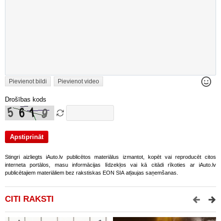
Pievienot bildi
Pievienot video
Drošības kods
Stingri aizliegts iAuto.lv publicētos materiālus izmantot, kopēt vai reproducēt citos
interneta portālos, masu informācijas līdzekļos vai kā citādi rīkoties ar iAuto.lv
publicētajiem materiāliem bez rakstiskas EON SIA atļaujas saņemšanas.
CITI RAKSTI