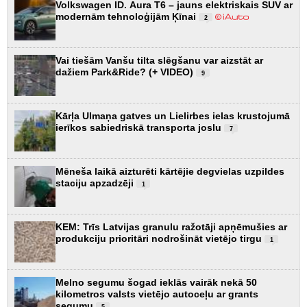
Volkswagen ID. Aura T6 – jauns elektriskais SUV ar
modernām tehnoloģijām Ķīnai
2
Vai tiešām Vanšu tilta slēgšanu var aizstāt ar
dažiem Park&Ride? (+ VIDEO)
9
Kārļa Ulmaņa gatves un Lielirbes ielas krustojumā
ierīkos sabiedriskā transporta joslu
7
Mēneša laikā aizturēti kārtējie degvielas uzpildes
staciju apzadzēji
1
KEM: Trīs Latvijas granulu ražotāji apņēmušies ar
produkciju prioritāri nodrošināt vietējo tirgu
1
Melno segumu šogad ieklās vairāk nekā 50
kilometros valsts vietējo autoceļu ar grants
segumu