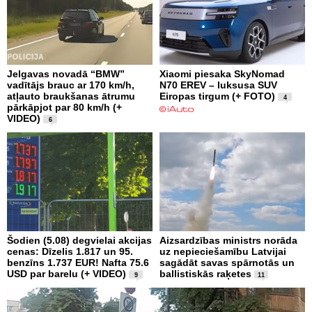
Jelgavas novadā “BMW”
Xiaomi piesaka SkyNomad
vadītājs brauc ar 170 km/h,
N70 EREV – luksusa SUV
atļauto braukšanas ātrumu
Eiropas tirgum (+ FOTO)
4
pārkāpjot par 80 km/h (+
VIDEO)
6
Šodien (5.08) degvielai akcijas
Aizsardzības ministrs norāda
cenas: Dīzelis 1.817 un 95.
uz nepieciešamību Latvijai
benzīns 1.737 EUR! Nafta 75.6
sagādāt savas spārnotās un
USD par barelu (+ VIDEO)
ballistiskās raķetes
9
11