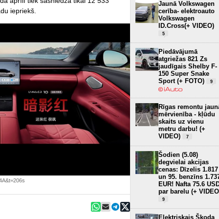
a aprīlī tiek sasniedza tikai 12 533
Jaunā Volkswagen
du iepriekš.
cerība- elektroauto
Volkswagen
ID.Cross(+ VIDEO)
5
Piedāvājumā
atgriežas 821 Zs
jaudīgais Shelby F-
150 Super Snake
Sport (+ FOTO)
9
Rīgas remontu jaun
mērvienība - kļūdu
skaits uz vienu
metru darbu! (+
VIDEO)
7
Šodien (5.08)
degvielai akcijas
cenas: Dīzelis 1.817
un 95. benzīns 1.73
J4A&t=206s
EUR! Nafta 75.6 US
par barelu (+ VIDEO
9
Elektriskais Škoda