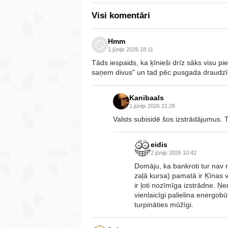
Visi komentāri
Hmm
1.jūnijs 2026 18:11
Tāds iespaids, ka ķīnieši drīz sāks visu pie
saņem divus" un tad pēc pusgada draudzīg
Kanibaals
1.jūnijs 2026 21:28
Valsts subisidē šos izstrādājumus. Tu
eidis
2.jūnijs 2026 10:42
Domāju, ka bankroti tur nav 
zaļā kursa) pamatā ir Ķīnas v
ir ļoti nozīmīga izstrādne. Ņ
vienlaicīgi palielina energobū
turpināties mūžīgi.