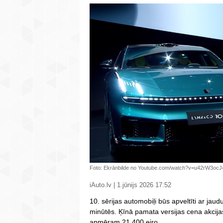
Foto: Ekrānbilde no Youtube.com/watch?v=u42rW3oc
iAuto.lv | 1.jūnijs 2026 17:52
10. sērijas automobiļi būs apveltīti ar jaud
minūtēs. Ķīnā pamata versijas cena akcijas
apmēram 21 400 eiro.