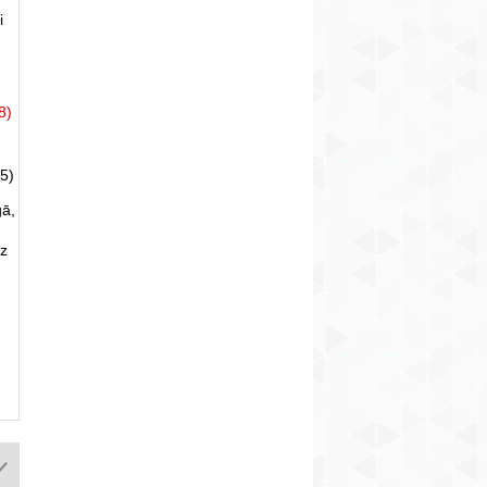
i
8)
5)
gā,
uz