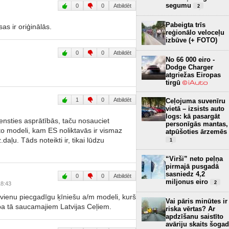
segumu
0
0
Atbildēt
2
Pabeigta trīs
as ir oriģinālās.
reģionālo veloceļu
izbūve (+ FOTO)
0
0
Atbildēt
No 66 000 eiro -
Dodge Charger
atgriežas Eiropas
tirgū
1
0
Atbildēt
Ceļojuma suvenīru
vietā – izsists auto
logs: kā pasargāt
ensties asprātībās, taču nosauciet
personīgās mantas,
to modeli, kam ES noliktavās ir vismaz
atpūšoties ārzemēs
aļu. Tāds noteikti ir, tikai lūdzu
1
“Virši” neto peļņa
pirmajā pusgadā
sasniedz 4,2
0
0
Atbildēt
miljonus eiro
2
18:43
ienu piecgadīgu ķīniešu a/m modeli, kurš
Vai pāris minūtes ir
pa tā saucamajiem Latvijas Ceļiem.
riska vērtas? Ar
apdzīšanu saistīto
avāriju skaits šogad