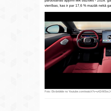
pārdošanas apjomi liek bažīties - 2026. gad
vienības, kas ir par 17,6 % mazāk nekā ga
Foto: Ekrānbilde no Youtube.com/watch?v=u42rW3oc