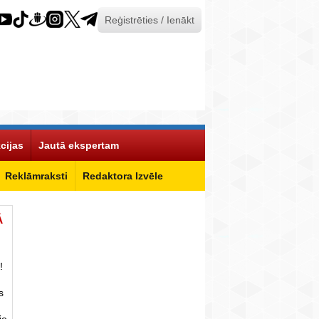
Reģistrēties / Ienākt
cijas
Jautā ekspertam
Reklāmraksti
Redaktora Izvēle
Ā
!
s
ie