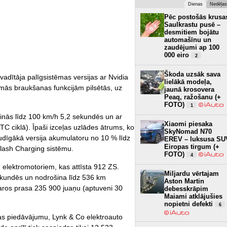
Dienas
Nedēļas
Pēc postošās krusa
Saulkrastu pusē –
desmitiem bojātu
automašīnu un
zaudējumi ap 100
000 eiro
2
Škoda uzsāk sava
adītāja palīgsistēmas versijas ar Nvidia
lielākā modeļa,
ās braukšanas funkcijām pilsētās, uz
jaunā krosovera
Peaq, ražošanu (+
FOTO)
1
rinās līdz 100 km/h 5,2 sekundēs un ar
Xiaomi piesaka
TC ciklā). Īpaši izceļas uzlādes ātrums, ko
SkyNomad N70
udīgākā versija akumulatoru no 10 % līdz
EREV – luksusa SU
Eiropas tirgum (+
lash Charging sistēmu.
FOTO)
4
 elektromotoriem, kas attīsta 912 ZS.
Miljardu vērtajam
ekundēs un nodrošina līdz 536 km
Aston Martin
aros prasa 235 900 juaņu (aptuveni 30
debesskrāpim
Maiami atklājušies
nopietni defekti
6
as piedāvājumu, Lynk & Co elektroauto