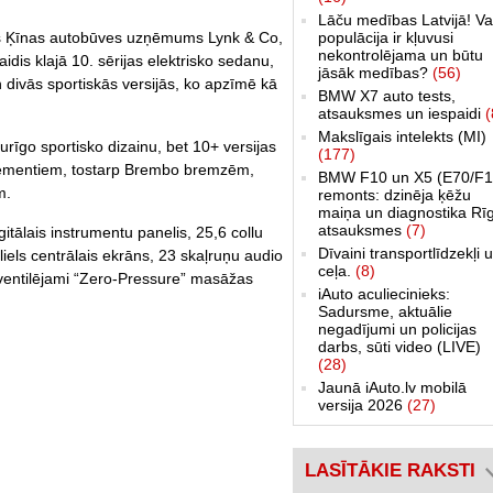
Lāču medības Latvijā! Va
populācija ir kļuvusi
ītais Ķīnas autobūves uzņēmums Lynk & Co,
nekontrolējama un būtu
aidis klajā 10. sērijas elektrisko sedanu,
jāsāk medības?
(56)
n divās sportiskās versijās, ko apzīmē kā
BMW X7 auto tests,
atsauksmes un iespaidi
(
Makslīgais intelekts (MI)
rīgo sportisko dizainu, bet 10+ versijas
(177)
elementiem, tostarp Brembo bremzēm,
BMW F10 un X5 (E70/F1
m.
remonts: dzinēja ķēžu
maiņa un diagnostika Rī
atsauksmes
(7)
ālais instrumentu panelis, 25,6 collu
Dīvaini transportlīdzekļi 
, liels centrālais ekrāns, 23 skaļruņu audio
ceļa.
(8)
 ventilējami “Zero-Pressure” masāžas
iAuto aculiecinieks:
Sadursme, aktuālie
negadījumi un policijas
darbs, sūti video (LIVE)
(28)
Jaunā iAuto.lv mobilā
versija 2026
(27)
LASĪTĀKIE RAKSTI