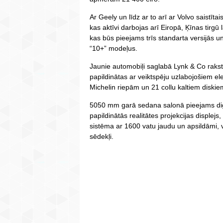
Ar Geely un līdz ar to arī ar Volvo saist
kas aktīvi darbojas arī Eiropā, Ķīnas tirgū l
kas būs pieejams trīs standarta versijās u
“10+” modeļus.
Jaunie automobiļi saglabā Lynk & Co rakstu
papildinātas ar veiktspēju uzlabojošiem 
Michelin riepām un 21 collu kaltiem diskie
5050 mm garā sedana salonā pieejams digit
papildinātās realitātes projekcijas displejs
sistēma ar 1600 vatu jaudu un apsildāmi,
sēdekļi.