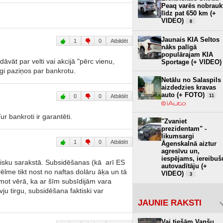
Peaq varēs nobrauk
līdz pat 650 km (+
VIDEO)
8
Jaunais KIA Seltos
1
0
Atbildēt
nāks palīgā
populārajam KIA
dāvāt par velti vai akcijā "pērc vienu,
Sportage (+ VIDEO)
i paziņos par bankrotu.
Netālu no Salaspils
aizdedzies kravas
auto (+ FOTO)
11
0
0
Atbildēt
r bankroti ir garantēti.
"Zvaniet
prezidentam" -
likumsargi
1
0
Atbildēt
Āgenskalnā aiztur
agresīvu un,
iespējams, iereibuš
risku sarakstā. Subsidēšanas (kā arī ES
autovadītāju (+
ēlme tikt nost no naftas dolāru āķa un tā
VIDEO)
3
emot vērā, ka ar šīm subsīdijām vara
vju tirgu, subsidēšana faktiski var
JAUNIE RAKSTI
Vai tiešām Vanšu