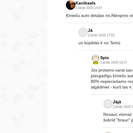
Kanibaals
2.jūnijs 2026 14:57
Ķīniešu auto detaļas no Aliexpres vis
Jā
2.jūnijs 2026 17:52
un kopētās ir no Temū
0pis
2.jūnijs 2026 18:17
Jūs protams varat sac
piecgadīgu ķīniešu au
80% nepieciešamo rez.d
atgādiniet - kurš tas ir.
Jājā
2.jūnijs 2026 
Nosauc vismaz v
šobrīd "brauc" 