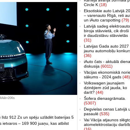
Circle K
(18)
Eksotiskie auto Latvijā 2
– varenauto Rīgā, reti au
un iAuto carspotting
(79)
Latvijā sadeg elektroauto
biroja stāvvietā, cik droši 
ir daudzstāvu stāvvietās
(31)
Latvijas Gada auto 2027 
jaunu automobiļu konkur
(36)
iAuto čats - aktuālā dien
diskusija
(6011)
Vācijas ekonomiskā nori
sākums - 2024.gads
(48)
Volkswagen jaunajiem
dzinējiem zūd jauda, ko
darīt?
(44)
Šofera dienasgrāmata.
J4A&t=206s
(5307)
Degvielas cenas Latvijā 
pasaulē
(535)
u līdz 912 Zs un spēju uzlādēt baterijas 5
Vai Vācija atjaunos slēgt
 ietvaros – 169 900 juaņu, kas atbilst
atomelektrostaciju darbī
(16)