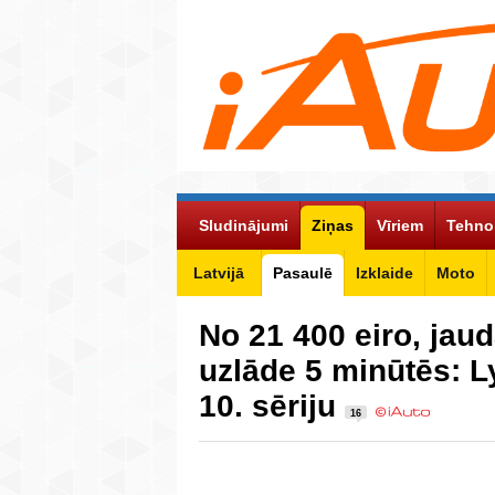
Sludinājumi
Ziņas
Vīriem
Tehno
Latvijā
Pasaulē
Izklaide
Moto
No 21 400 eiro, jaud
uzlāde 5 minūtēs: Ly
10. sēriju
16