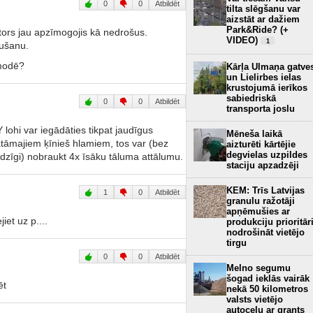
0
0
Atbildēt
tilta slēgšanu var
aizstāt ar dažiem
Park&Ride? (+
tors jau apzīmogojis kā nedrošus.
VIDEO)
1
aušanu.
v modē?
Kārļa Ulmaņa gatve
un Lielirbes ielas
krustojumā ierīkos
sabiedriskā
0
0
Atbildēt
transporta joslu
ohi var iegādāties tikpat jaudīgus
Mēneša laikā
atāmajiem ķīnieš hlamiem, tos var (bez
aizturēti kārtējie
degvielas uzpildes
eidzīgi) nobraukt 4x īsāku tāluma attālumu.
staciju apzadzēji
KEM: Trīs Latvijas
1
0
Atbildēt
granulu ražotāji
apņēmušies ar
iet uz p....
produkciju prioritār
nodrošināt vietējo
tirgu
0
0
Atbildēt
Melno segumu
šogad ieklās vairāk
ēt
nekā 50 kilometros
valsts vietējo
autoceļu ar grants