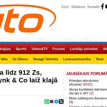
Ziņo!
Reklāma
Kontakti
loģijas
Sports
Video&TV
Forums
Lasītāju pieredze
Ak
Velo
Uz Ūdens
Smagā Tehnika
Lauksaimniecība
Testi
a līdz 912 Zs,
JAUNĀKAIS FORUM
nk & Co laiž klajā
Krievijas iebrukums
Ukrainā!
(9042)
Vecas konfektes bērniem
Vai tas ir ok?
(3)
Moto salidojums Ķemero
(8)
Kārtējā avārija Jūrmalā p