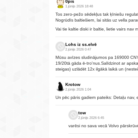
0pis
1.jūnijs 2026 18:48
Tos zero-pežo sēdekļus tak ķīniešu regula
Nogrūdīs baltiešiem, lai sitās uz vella par
Vai tie kaltie diski ir baltie, lietie vairs na
Lohs iz ss.elvē
2.jūnijs 2026 0:47
Mūsu avīzes sludinājumos pa 169000 CNY l
19/20tā gāda ē-tro'nus.Salīdzinot ar apsk
steigas) uzlādēt 12x ilgākā laikā un (nest
Krotow
2.jūnijs 2026 1:04
Un pēc pāris gadiem pateiks: Detaļu nav, ej
tow
2.jūnijs 2026 6:45
varēsi no sava vecā Volvo pārskrūv