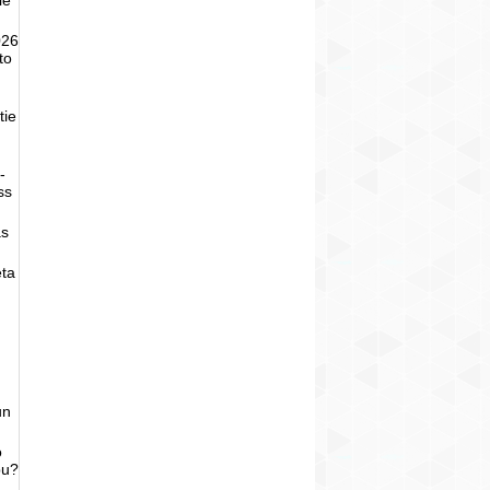
026
to
tie
-
ss
as
eta
un
o
bu?