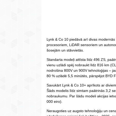
Lynk & Co 10 piedāvā arī divas modernās v
procesoriem, LiDAR sensoriem un autonom
šosejām un stāvvietās.
Standarta modeļi attīsta līdz 496 ZS, paāt
vienu uzlādi spēj nobraukt līdz 816 km (CL
nodrošina 800V un 900V tehnoloģijas – ja
80 % uzlādē 5,5 minūtēs, pārspējot BYD F
Savukārt Lynk & Co 10+ aprīkots ar diviem
Šāds modelis līdz simtam paātrinās 3,2 s
nobraukumu. Par šādu modeli akcijas ietv
000 eiro).
Neraugoties uz augsto tehnoloģiju un cen