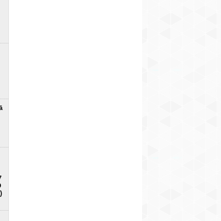
ā
7
D
)