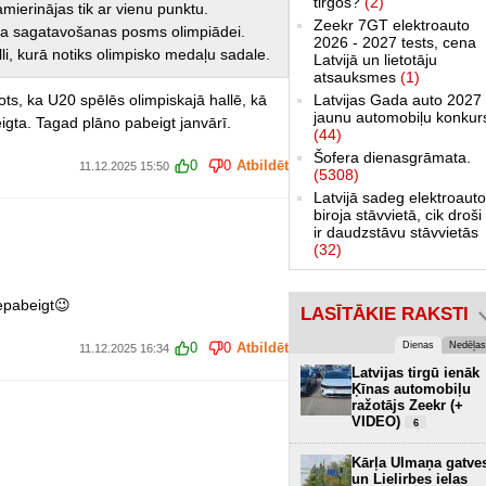
tirgos?
(2)
mierinājas tik ar vienu punktu.
Zeekr 7GT elektroauto
ka sagatavošanas posms olimpiādei.
2026 - 2027 tests, cena
i, kurā notiks olimpisko medaļu sadale.
Latvijā un lietotāju
atsauksmes
(1)
nots, ka U20 spēlēs olimpiskajā hallē, kā
Latvijas Gada auto 2027 
jaunu automobiļu konkur
eigta. Tagad plāno pabeigt janvārī.
(44)
Šofera dienasgrāmata.
0
0
Atbildēt
11.12.2025 15:50
(5308)
Latvijā sadeg elektroauto
biroja stāvvietā, cik droši 
ir daudzstāvu stāvvietās
(32)
nepabeigt😉
LASĪTĀKIE RAKSTI
Dienas
Nedēļas
0
0
Atbildēt
11.12.2025 16:34
Latvijas tirgū ienāk
Ķīnas automobiļu
ražotājs Zeekr (+
VIDEO)
6
Kārļa Ulmaņa gatve
un Lielirbes ielas