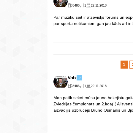
8486
1
22.11.2018
Par mūziku šeit ir atsevišķs forums un exp
par sporta notikumiem gan jau kāds arī int
1
Volx
8486
1
22.11.2018
Man patīk sekot mūsu jauno hokejistu gai
Zviedrijas čempionāts un 2.līga( ( Allsvens
aizvadījis uzbrucējs Bruno Osmanis un Bjork