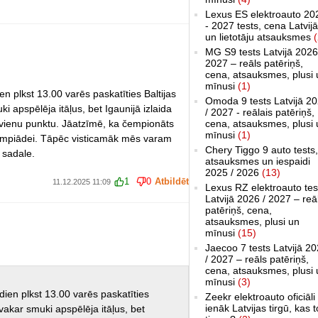
Lexus ES elektroauto 20
- 2027 tests, cena Latvijā
un lietotāju atsauksmes
(
MG S9 tests Latvijā 2026
2027 – reāls patēriņš,
cena, atsauksmes, plusi 
mīnusi
(1)
n plkst 13.00 varēs paskatīties Baltijas
Omoda 9 tests Latvijā 2
ki apspēlēja itāļus, bet Igaunijā izlaida
/ 2027 - reālais patēriņš,
 vienu punktu. Jāatzīmē, ka čempionāts
cena, atsauksmes, plusi 
mīnusi
(1)
impiādei. Tāpēc visticamāk mēs varam
Chery Tiggo 9 auto tests,
u sadale.
atsauksmes un iespaidi
2025 / 2026
(13)
1
0
Atbildēt
11.12.2025 11:09
Lexus RZ elektroauto tes
Latvijā 2026 / 2027 – reā
patēriņš, cena,
atsauksmes, plusi un
mīnusi
(15)
Jaecoo 7 tests Latvijā 2
/ 2027 – reāls patēriņš,
cena, atsauksmes, plusi 
mīnusi
(3)
ien plkst 13.00 varēs paskatīties
Zeekr elektroauto oficiāli
ienāk Latvijas tirgū, kas 
i vakar smuki apspēlēja itāļus, bet