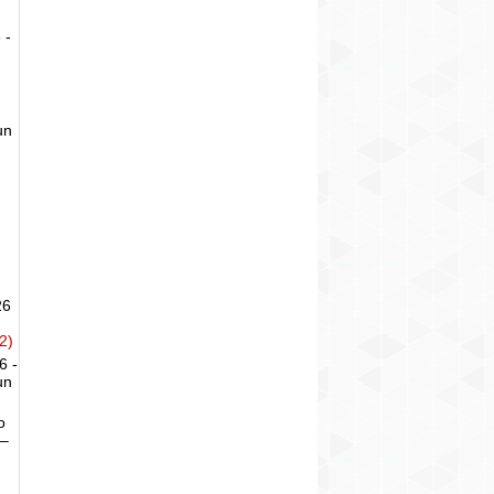
 -
un
26
2)
6 -
un
o
 –