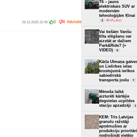
T6 – jauns
elektriskais SUV ar
modernām
tehnoloģijām Ķīnai
2
0
0
Atbildēt
26.12.2025 22:45
Vai tiešām Vanšu
tilta slēgšanu var
aizstāt ar dažiem
Park&Ride? (+
VIDEO)
9
Kārļa Ulmaņa gatve
un Lielirbes ielas
krustojumā ierīkos
sabiedriskā
transporta joslu
7
Mēneša laikā
aizturēti kārtējie
degvielas uzpildes
staciju apzadzēji
1
KEM: Trīs Latvijas
granulu ražotāji
apņēmušies ar
produkciju prioritār
nodrošināt vietējo