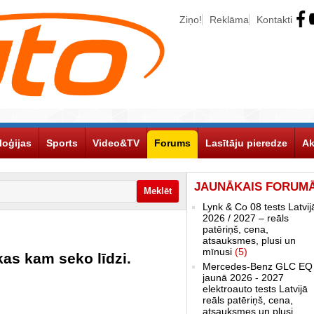
Ziņo!
Reklāma
Kontakti
loģijas
Sports
Video&TV
Forums
Lasītāju pieredze
Ak
JAUNĀKAIS FORUM
Lynk & Co 08 tests Latvij
2026 / 2027 – reāls
patēriņš, cena,
atsauksmes, plusi un
mīnusi
(5)
kas kam seko līdzi.
Mercedes-Benz GLC EQ
jaunā 2026 - 2027
elektroauto tests Latvijā
reāls patēriņš, cena,
atsauksmes un plusi,