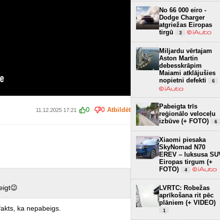
No 66 000 eiro -
Dodge Charger
atgriežas Eiropas
tirgū
3
Miljardu vērtajam
Aston Martin
debesskrāpim
Maiami atklājušies
nopietni defekti
6
Pabeigta trīs
0
0
Atbildēt
11.12.2025 17:21
reģionālo veloceļu
izbūve (+ FOTO)
6
Xiaomi piesaka
SkyNomad N70
EREV – luksusa SU
Eiropas tirgum (+
FOTO)
4
eigt😉
LVRTC: Robežas
aprīkošana rit pēc
plāniem (+ VIDEO)
fakts, ka nepabeigs.
1