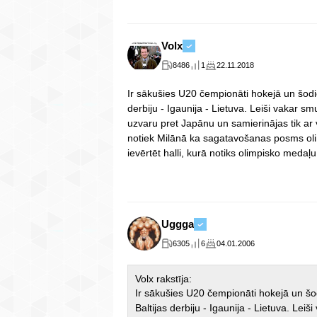
Volx
8486
1
22.11.2018
Ir sākušies U20 čempionāti hokejā un šodie
derbiju - Igaunija - Lietuva. Leiši vakar smu
uzvaru pret Japānu un samierinājas tik ar
notiek Milānā ka sagatavošanas posms ol
ievērtēt halli, kurā notiks olimpisko medaļ
Uggga
6305
6
04.01.2006
Volx rakstīja:
Ir sākušies U20 čempionāti hokejā un šod
Baltijas derbiju - Igaunija - Lietuva. Leiš