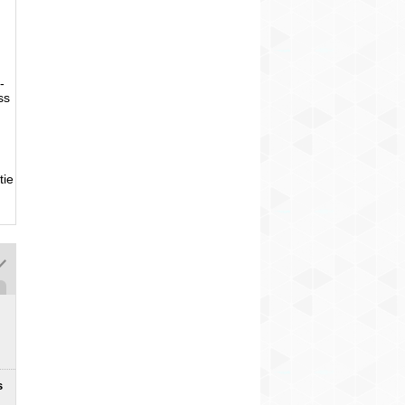
-
ss
tie
s