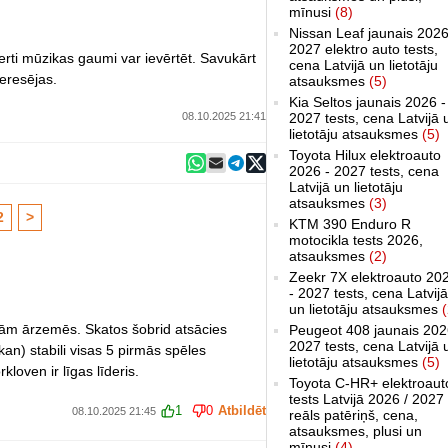
mīnusi
(8)
Nissan Leaf jaunais 2026
2027 elektro auto tests,
erti mūzikas gaumi var ievērtēt. Savukārt
cena Latvijā un lietotāju
eresējas.
atsauksmes
(5)
Kia Seltos jaunais 2026 -
08.10.2025 21:41
2027 tests, cena Latvijā 
lietotāju atsauksmes
(5)
Toyota Hilux elektroauto
2026 - 2027 tests, cena
Latvijā un lietotāju
atsauksmes
(3)
2
>
KTM 390 Enduro R
motocikla tests 2026,
atsauksmes
(2)
Zeekr 7X elektroauto 20
- 2027 tests, cena Latvijā
un lietotāju atsauksmes
(
tām ārzemēs. Skatos šobrid atsācies
Peugeot 408 jaunais 202
2027 tests, cena Latvijā 
kan) stabili visas 5 pirmās spēles
lietotāju atsauksmes
(5)
loven ir līgas līderis.
Toyota C-HR+ elektroaut
tests Latvijā 2026 / 2027
1
0
Atbildēt
08.10.2025 21:45
reāls patēriņš, cena,
atsauksmes, plusi un
mīnusi
(4)