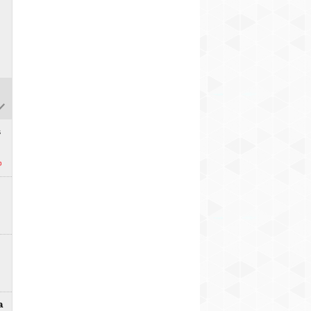
i
s
a