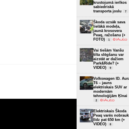
krustojumā ierīkos
sabiedriskā
transporta joslu
7
Škoda uzsāk sava
lielākā modeļa,
jaunā krosovera
Peaq, ražošanu (+
FOTO)
1
Vai tiešām Vanšu
tilta slēgšanu var
aizstāt ar dažiem
Park&Ride? (+
VIDEO)
9
Volkswagen ID. Aur
T6 – jauns
elektriskais SUV ar
modernām
tehnoloģijām Ķīnai
2
Elektriskais Škoda
Peaq varēs nobrauk
līdz pat 650 km (+
VIDEO)
8