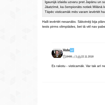
Igaunijā izlaida uzvaru pret Japānu un sa
Jāatzīmē, ka čempionāts notiek Milānā 
Tāpēc visticamāk mēs varam ievērtēt hall
Halli ievērtēt nesanāks. Sākotnēji bija plā
tests pirms olimpiādes, bet tā vēl nav pab
Volx
8486
1
22.11.2018
Es rakstu - visticamāk. Var tak arī 