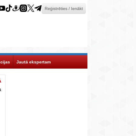
Reģistrēties / Ienākt
cijas
Jautā ekspertam
Ā
ā