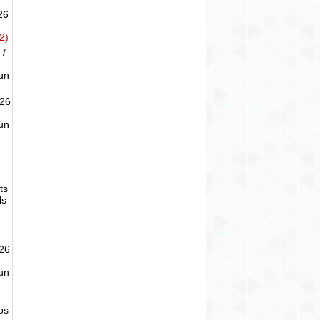
26
2)
 /
un
026
un
ts
ls
026
un
tos