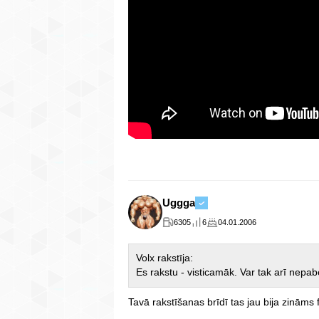
Uggga
6305
6
04.01.2006
Volx rakstīja:
Es rakstu - visticamāk. Var tak arī nepab
Tavā rakstīšanas brīdī tas jau bija zināms 