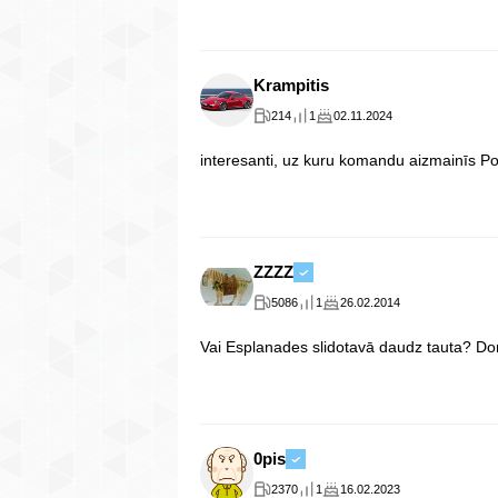
Krampitis
214
1
02.11.2024
interesanti, uz kuru komandu aizmainīs Po
ZZZZ
5086
1
26.02.2014
Vai Esplanades slidotavā daudz tauta? Dom
0pis
2370
1
16.02.2023