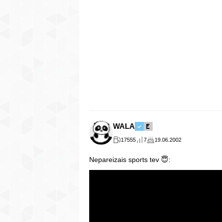
WALA
17555
7
19.06.2002
Nepareizais sports tev 😇: