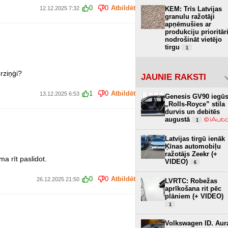
0
0
Atbildēt
KEM: Trīs Latvijas
12.12.2025 7:32
granulu ražotāji
apņēmušies ar
produkciju prioritār
nodrošināt vietējo
tirgu
1
rziņģi?
JAUNIE RAKSTI
1
0
Atbildēt
13.12.2025 6:53
Genesis GV90 iegū
„Rolls-Royce” stila
durvis un debitēs
augustā
1
Latvijas tirgū ienāk
Ķīnas automobiļu
ražotājs Zeekr (+
a rīt paslidot.
VIDEO)
6
0
0
Atbildēt
26.12.2025 21:50
LVRTC: Robežas
aprīkošana rit pēc
plāniem (+ VIDEO)
1
Volkswagen ID. Aur