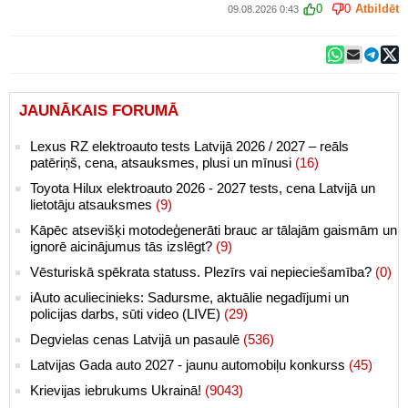
0
0
Atbildēt
09.08.2026 0:43
JAUNĀKAIS FORUMĀ
Lexus RZ elektroauto tests Latvijā 2026 / 2027 – reāls
patēriņš, cena, atsauksmes, plusi un mīnusi
(16)
Toyota Hilux elektroauto 2026 - 2027 tests, cena Latvijā un
lietotāju atsauksmes
(9)
Kāpēc atsevišķi motodeģenerāti brauc ar tālajām gaismām un
ignorē aicinājumus tās izslēgt?
(9)
Vēsturiskā spēkrata statuss. Plezīrs vai nepieciešamība?
(0)
iAuto aculiecinieks: Sadursme, aktuālie negadījumi un
policijas darbs, sūti video (LIVE)
(29)
Degvielas cenas Latvijā un pasaulē
(536)
Latvijas Gada auto 2027 - jaunu automobiļu konkurss
(45)
Krievijas iebrukums Ukrainā!
(9043)