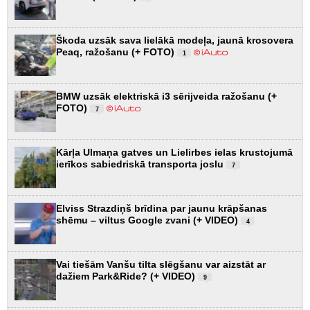
Škoda uzsāk sava lielākā modeļa, jaunā krosovera
Peaq, ražošanu (+ FOTO)
1
BMW uzsāk elektriskā i3 sērijveida ražošanu (+
FOTO)
7
Kārļa Ulmaņa gatves un Lielirbes ielas krustojumā
ierīkos sabiedriskā transporta joslu
7
Elviss Strazdiņš brīdina par jaunu krāpšanas
shēmu – viltus Google zvani (+ VIDEO)
4
Vai tiešām Vanšu tilta slēgšanu var aizstāt ar
dažiem Park&Ride? (+ VIDEO)
9