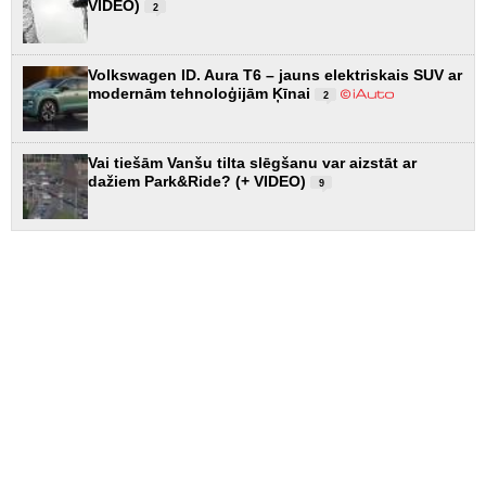
VIDEO)
2
Volkswagen ID. Aura T6 – jauns elektriskais SUV ar
modernām tehnoloģijām Ķīnai
2
Vai tiešām Vanšu tilta slēgšanu var aizstāt ar
dažiem Park&Ride? (+ VIDEO)
9