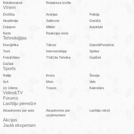
Reklāmraksti
Redaktora Izvēle
Vīriem
Drošība
Avārijas
Policija
Akadēmija
Satiksme
Garāžā
Ceļojumi
Militāri
Autoklubi
Karte
Reakcijas tests
Tehnoloģijas
Enerģētika
Tālruņi
Datori&Portatīvie
Testi
Internets&App
Spēles
Foto&Video
TV&Cita Tehnika
Gadžeti
Dažādi
Sports
Rallijs
Kross
Šoseja
4x4
Moto
Velo
Uz Ūdens
Trases
Kalendārs
Video&TV
Forums
Lasītāju pieredze
Atsauksmes par auto
Atsauksmes par
Lasītāju raksti
uzņēmumiem
Akcijas
Jautā ekspertam