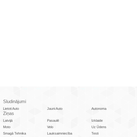
Sludinājumi
Lietoti Auto
Jauni Auto
Autonoma
Ziņas
Latvijā
Pasaulē
Izklaide
Moto
Velo
Uz Ūdens
Smagā Tehnika
Lauksaimniecība
Testi