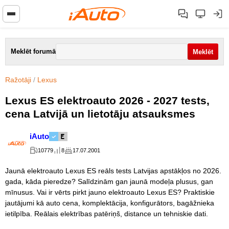
Meklēt forumā
Ražotāji
/
Lexus
Lexus ES elektroauto 2026 - 2027 tests,
cena Latvijā un lietotāju atsauksmes
iAuto
10779
8
17.07.2001
Jaunā elektroauto Lexus ES reāls tests Latvijas apstākļos no 2026.
gada, kāda pieredze? Salīdzinām gan jaunā modeļa plusus, gan
mīnusus. Vai ir vērts pirkt jauno elektroauto Lexus ES? Praktiskie
jautājumi kā auto cena, komplektācija, konfigurātors, bagāžnieka
ietilpība. Reālais elektrības patēriņš, distance un tehniskie dati.