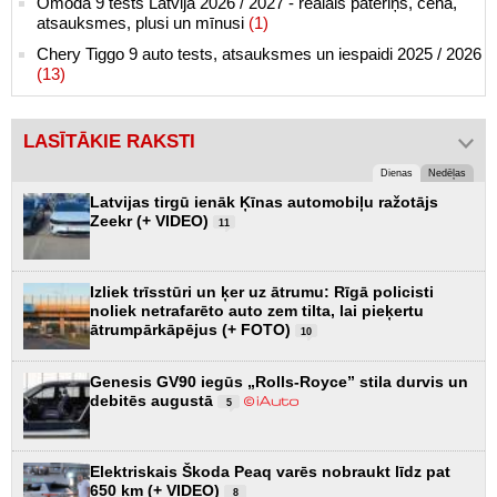
Omoda 9 tests Latvijā 2026 / 2027 - reālais patēriņš, cena,
atsauksmes, plusi un mīnusi
(1)
Chery Tiggo 9 auto tests, atsauksmes un iespaidi 2025 / 2026
(13)
LASĪTĀKIE RAKSTI
Dienas
Nedēļas
Latvijas tirgū ienāk Ķīnas automobiļu ražotājs
Zeekr (+ VIDEO)
11
Izliek trīsstūri un ķer uz ātrumu: Rīgā policisti
noliek netrafarēto auto zem tilta, lai pieķertu
ātrumpārkāpējus (+ FOTO)
10
Genesis GV90 iegūs „Rolls-Royce” stila durvis un
debitēs augustā
5
Elektriskais Škoda Peaq varēs nobraukt līdz pat
650 km (+ VIDEO)
8