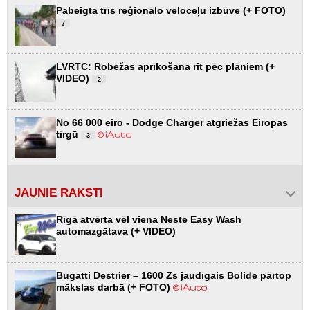
Pabeigta trīs reģionālo veloceļu izbūve (+ FOTO)
7
LVRTC: Robežas aprīkošana rit pēc plāniem (+
VIDEO)
2
No 66 000 eiro - Dodge Charger atgriežas Eiropas
tirgū
3
JAUNIE RAKSTI
Rīgā atvērta vēl viena Neste Easy Wash
automazgātava (+ VIDEO)
Bugatti Destrier – 1600 Zs jaudīgais Bolide pārtop
mākslas darbā (+ FOTO)