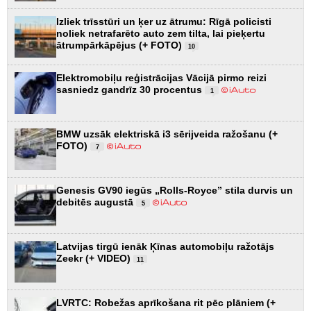
Izliek trīsstūri un ķer uz ātrumu: Rīgā policisti
noliek netrafarēto auto zem tilta, lai pieķertu
ātrumpārkāpējus (+ FOTO)
10
Elektromobiļu reģistrācijas Vācijā pirmo reizi
sasniedz gandrīz 30 procentus
1
BMW uzsāk elektriskā i3 sērijveida ražošanu (+
FOTO)
7
Genesis GV90 iegūs „Rolls-Royce” stila durvis un
debitēs augustā
5
Latvijas tirgū ienāk Ķīnas automobiļu ražotājs
Zeekr (+ VIDEO)
11
LVRTC: Robežas aprīkošana rit pēc plāniem (+