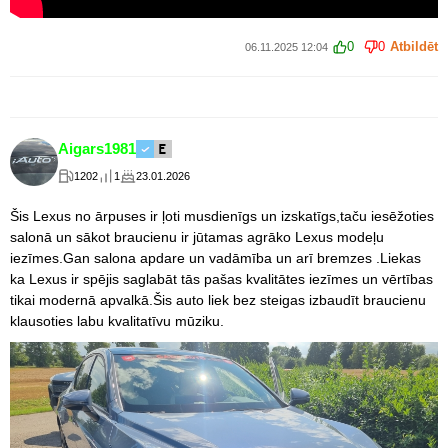
0
0
Atbildēt
06.11.2025 12:04
Aigars1981
1202
1
23.01.2026
Šis Lexus no ārpuses ir ļoti musdienīgs un izskatīgs,taču iesēžoties
salonā un sākot braucienu ir jūtamas agrāko Lexus modeļu
iezīmes.Gan salona apdare un vadāmība un arī bremzes .Liekas
ka Lexus ir spējis saglabāt tās pašas kvalitātes iezīmes un vērtības
tikai modernā apvalkā.Šis auto liek bez steigas izbaudīt braucienu
klausoties labu kvalitatīvu mūziku.