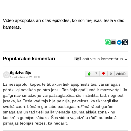
Video apkopotas arī citas epizodes, ko nofilmējušas Tesla video
kameras.
Populārākie komentāri
Lasīt visus komentārus →
29
ilgdzīvotājs
7
0
Atbildēt
19.oktobris 2021 13:08
Es nesaprotu, kāpēc te tik aktīvi tiek apspriests tas, vai smagais
pārāk ilgi nevilkās pa otro joslu. Tas šajā gadījumā ir mazsvarīgi. Ja
galīgi nav smadzeņu vai pašsaglabāsanās instinkta, tad, negribot
jāsaka, ka Tesla vadītājs bija pelnījis, paveicās, ka tik viegli tika
sveikā cauri. Lēnām gar labo pastaigas režīmā rāpot garām
smagajam un tad tieši palikt vienādā ātrumā aklajā zonā - nu
konkrēts gumijas zābaks. Šos video vajadzētu rādīt autoskolā
pirmajās teorijas reizēs, kā nedarīt.