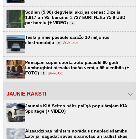
Šodien (5.08) degvielai akcijas cenas: Dīzelis
1.817 un 95. benzīns 1.737 EUR! Nafta 75.6 USD
par barelu (+ VIDEO)
7
Tesla pirmie pasaulē saražo 10 miljonus
elektromobiļu
9
Pirmajam super sporta auto pasaulē 60 gadi –
Lamborghini piesaka īpašo versiju 99 vienībās (+
FOTO)
3
JAUNIE RAKSTI
Jaunais KIA Seltos nāks palīgā populārajam KIA
Sportage (+ VIDEO)
Aizsardzības ministrs norāda uz nepieciešamību
Latvijai sagādāt savas spārnotās un ballistiskās