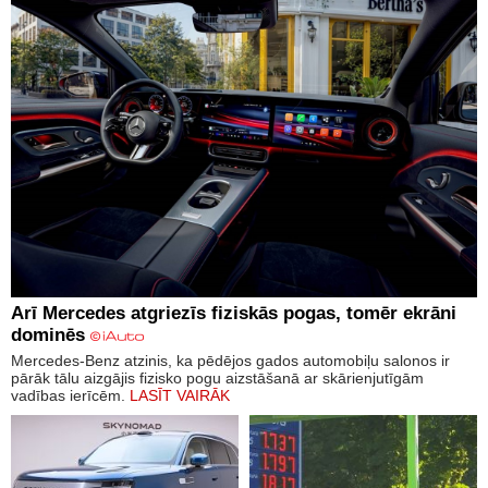
Arī Mercedes atgriezīs fiziskās pogas, tomēr ekrāni
dominēs
Mercedes-Benz atzinis, ka pēdējos gados automobiļu salonos ir
pārāk tālu aizgājis fizisko pogu aizstāšanā ar skārienjutīgām
vadības ierīcēm.
LASĪT VAIRĀK