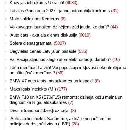
Krievijas iebrukums Ukrainā!
(9033)
Latvijas Gada auto 2027 - jaunu automobiļu konkurss
(31)
Moto salidojums Ķemeros
(6)
Volkswagen jaunajiem dzinējiem zūd jauda, ko darīt?
(44)
iAuto čats - aktuālā dienas diskusija
(6010)
Šofera dienasgrāmata.
(5307)
Degvielas cenas Latvijā un pasaulē
(535)
Vai Vācija atjaunos slēgto atomelektrostaciju darbību?
(16)
Lāču medības Latvijā! Vai populācija ir kļuvusi nekontrolējama
un būtu jāsāk medības?
(56)
BMW X7 auto tests, atsauksmes un iespaidi
(8)
Makslīgais intelekts (MI)
(177)
BMW F10 un X5 (E70/F15) remonts: dzinēja ķēžu maiņa un
diagnostika Rīgā, atsauksmes
(7)
Dīvaini transportlīdzekļi uz ceļa.
(8)
iAuto aculiecinieks: Sadursme, aktuālie negadījumi un
policijas darbs, sūti video (LIVE)
(28)