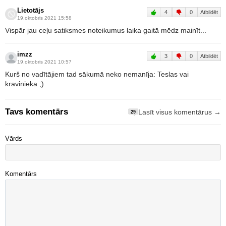
Lietotājs
4
0
Atbildēt
19.oktobris 2021 15:58
Vispār jau ceļu satiksmes noteikumus laika gaitā mēdz mainīt...
imzz
3
0
Atbildēt
19.oktobris 2021 10:57
Kurš no vadītājiem tad sākumā neko nemanīja: Teslas vai
kravinieka ;)
Tavs komentārs
Lasīt visus komentārus →
29
Vārds
Komentārs