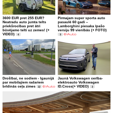
3600 EUR pret 255 EUR?
Pirmajam super sporta auto
Neatradu auto jumta telts
pasaulē 60 gadi –
priekšrocības pret ātri
Lamborghini piesaka īpašo
būvējamo telti uz zemes! (+
versiju 99 vienībās (+ FOTO)
VIDEO)
4
3
Drošībai, ne sodiem - Igaunijā
Jaunā Volkswagen cerība-
par mobilajiem radariem
elektroauto Volkswagen
brīdinās ceļa zimes
ID.Cross(+ VIDEO)
12
2