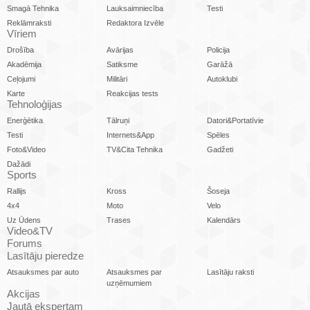
Smagā Tehnika
Lauksaimniecība
Testi
Reklāmraksti
Redaktora Izvēle
Vīriem
Drošība
Avārijas
Policija
Akadēmija
Satiksme
Garāžā
Ceļojumi
Militāri
Autoklubi
Karte
Reakcijas tests
Tehnoloģijas
Enerģētika
Tālruņi
Datori&Portatīvie
Testi
Internets&App
Spēles
Foto&Video
TV&Cita Tehnika
Gadžeti
Dažādi
Sports
Rallijs
Kross
Šoseja
4x4
Moto
Velo
Uz Ūdens
Trases
Kalendārs
Video&TV
Forums
Lasītāju pieredze
Atsauksmes par auto
Atsauksmes par
Lasītāju raksti
uzņēmumiem
Akcijas
Jautā ekspertam