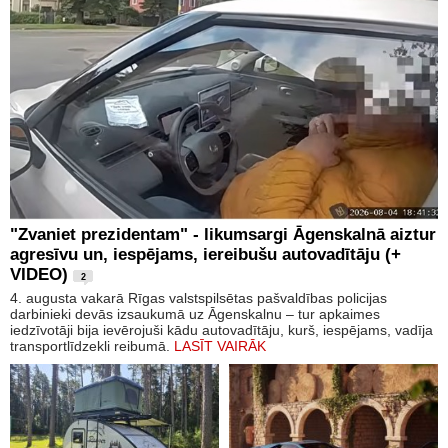
"Zvaniet prezidentam" - likumsargi Āgenskalnā aiztur
agresīvu un, iespējams, iereibušu autovadītāju (+
VIDEO)
2
4. augusta vakarā Rīgas valstspilsētas pašvaldības policijas
darbinieki devās izsaukumā uz Āgenskalnu – tur apkaimes
iedzīvotāji bija ievērojuši kādu autovadītāju, kurš, iespējams, vadīja
transportlīdzekli reibumā.
LASĪT VAIRĀK