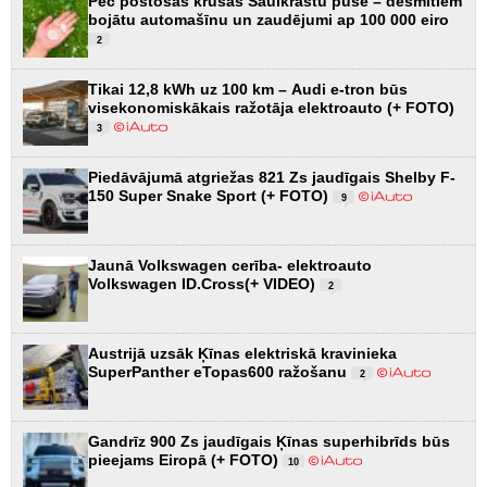
Pēc postošās krusas Saulkrastu pusē – desmitiem
bojātu automašīnu un zaudējumi ap 100 000 eiro
2
Tikai 12,8 kWh uz 100 km – Audi e-tron būs
visekonomiskākais ražotāja elektroauto (+ FOTO)
3
Piedāvājumā atgriežas 821 Zs jaudīgais Shelby F-
150 Super Snake Sport (+ FOTO)
9
Jaunā Volkswagen cerība- elektroauto
Volkswagen ID.Cross(+ VIDEO)
2
Austrijā uzsāk Ķīnas elektriskā kravinieka
SuperPanther eTopas600 ražošanu
2
Gandrīz 900 Zs jaudīgais Ķīnas superhibrīds būs
pieejams Eiropā (+ FOTO)
10