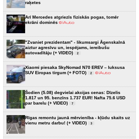
raķetes
Arī Mercedes atgriezīs fiziskās pogas, tomēr
ekrāni dominēs
"Zvaniet prezidentam" - likumsargi Āgenskalnā
aiztur agresīvu un, iespējams, iereibušu
autovadītāju (+ VIDEO)
2
Xiaomi piesaka SkyNomad N70 EREV – luksusa
SUV Eiropas tirgum (+ FOTO)
2
Šodien (5.08) degvielai akcijas cenas: Dīzelis
1.817 un 95. benzīns 1.737 EUR! Nafta 75.6 USD
par barelu (+ VIDEO)
7
Rīgas remontu jaunā mērvienība - kļūdu skaits uz
vienu metru darbu! (+ VIDEO)
3