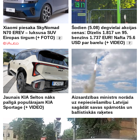
Xiaomi piesaka SkyNomad
Šodien (5.08) degvielai akcijas
N70 EREV – luksusa SUV
cenas: Dīzelis 1.817 un 95.
Eiropas tirgum (+ FOTO)
benzīns 1.737 EUR! Nafta 75.6
2
USD par barelu (+ VIDEO)
7
Jaunais KIA Seltos nāks
Aizsardzības ministrs norāda
palīgā populārajam KIA
uz nepieciešamību Latvijai
Sportage (+ VIDEO)
sagādāt savas spārnotās un
ballistiskās raķetes