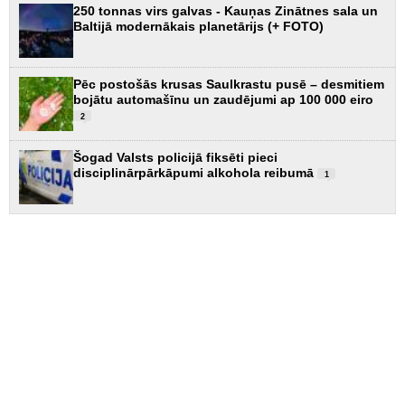
250 tonnas virs galvas - Kauņas Zinātnes sala un
Baltijā modernākais planetārijs (+ FOTO)
Pēc postošās krusas Saulkrastu pusē – desmitiem
bojātu automašīnu un zaudējumi ap 100 000 eiro
2
Šogad Valsts policijā fiksēti pieci
disciplinārpārkāpumi alkohola reibumā
1