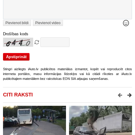
Pievienot bildi
Pievienot video
Drošības kods
Stingri aizliegts iAuto.lv publicētos materiālus izmantot, kopēt vai reproducēt citos
interneta portālos, masu informācijas līdzekļos vai kā citādi rīkoties ar iAuto.lv
publicētajiem materiāliem bez rakstiskas EON SIA atļaujas saņemšanas.
CITI RAKSTI