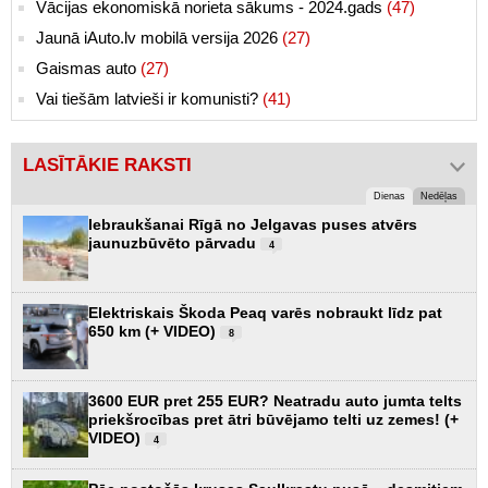
Vācijas ekonomiskā norieta sākums - 2024.gads
(47)
Jaunā iAuto.lv mobilā versija 2026
(27)
Gaismas auto
(27)
Vai tiešām latvieši ir komunisti?
(41)
LASĪTĀKIE RAKSTI
Dienas
Nedēļas
Iebraukšanai Rīgā no Jelgavas puses atvērs
jaunuzbūvēto pārvadu
4
Elektriskais Škoda Peaq varēs nobraukt līdz pat
650 km (+ VIDEO)
8
3600 EUR pret 255 EUR? Neatradu auto jumta telts
priekšrocības pret ātri būvējamo telti uz zemes! (+
VIDEO)
4