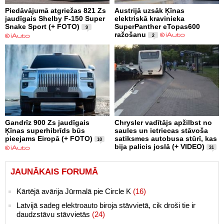
Piedāvājumā atgriežas 821 Zs
Austrijā uzsāk Ķīnas
jaudīgais Shelby F-150 Super
elektriskā kravinieka
Snake Sport (+ FOTO)
SuperPanther eTopas600
9
ražošanu
2
Gandrīz 900 Zs jaudīgais
Chrysler vadītājs apžilbst no
Ķīnas superhibrīds būs
saules un ietriecas stāvoša
pieejams Eiropā (+ FOTO)
satiksmes autobusa stūrī, kas
10
bija palicis joslā (+ VIDEO)
31
JAUNĀKAIS FORUMĀ
Kārtējā avārija Jūrmalā pie Circle K
(16)
Latvijā sadeg elektroauto biroja stāvvietā, cik droši tie ir
daudzstāvu stāvvietās
(24)