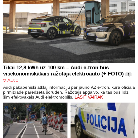
Tikai 12,8 kWh uz 100 km – Audi e-tron būs
visekonomiskākais ražotāja elektroauto (+ FOTO)
3
Audi pakāpeniski atklāj informāciju par jauno A2 e-tron, kura oficiālā
pirmizrāde paredzēta šoruden. Ražotājs apgalvo, ka tas būs līdz
šim efektīvākais Audi elektromobilis.
LASĪT VAIRĀK