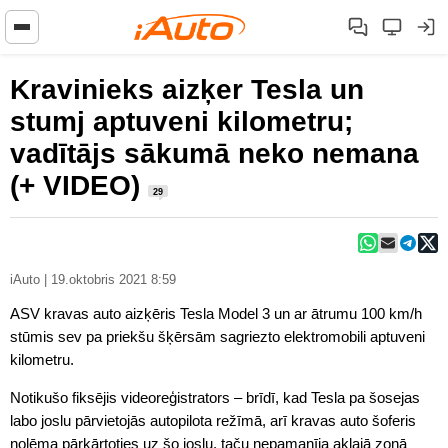
Kravinieks aizķer Tesla un
stumj aptuveni kilometru;
vadītājs sākumā neko nemana
(+ VIDEO)
29
iAuto | 19.oktobris 2021 8:59
ASV kravas auto aizķēris Tesla Model 3 un ar ātrumu 100 km/h
stūmis sev pa priekšu šķērsām sagriezto elektromobili aptuveni
kilometru.
Notikušo fiksējis videoreģistrators – brīdī, kad Tesla pa šosejas
labo joslu pārvietojās autopilota režīmā, arī kravas auto šoferis
nolēma pārkārtoties uz šo joslu, taču nepamanīja aklajā zonā