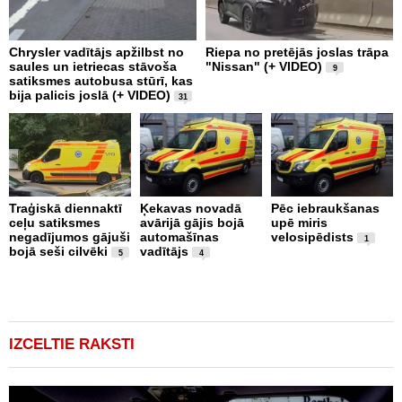
Chrysler vadītājs apžilbst no
Riepa no pretējās joslas trāpa
3
saules un ietriecas stāvoša
"Nissan" (+ VIDEO)
D
9
satiksmes autobusa stūrī, kas
M
bija palicis joslā (+ VIDEO)
u
31
Traģiskā diennaktī
Ķekavas novadā
Pēc iebraukšanas
Š
ceļu satiksmes
avārijā gājis bojā
upē miris
n
negadījumos gājuši
automašīnas
velosipēdists
s
1
bojā seši cilvēki
vadītājs
n
5
4
m
b
t
IZCELTIE RAKSTI