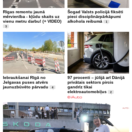
Rīgas remontu jaunā
Šogad Valsts policijā fiksēti
mērvienība - kļūdu skaits uz
pieci disciplinārpārkāpumi
vienu metru darbu! (+ VIDEO)
alkohola reibumā
1
3
Iebraukšanai Rīgā no
97 procenti – jūlijā arī Dānijā
Jelgavas puses atvērs
privātais sektors pircis
jaunuzbūvēto pārvadu
gandrīz tikai
4
elektroautomobiļus
2