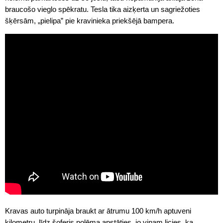
braucošo vieglo spēkratu. Tesla tika aizķerta un sagriežoties
šķērsām, „pielipa” pie kravinieka priekšējā bampera.
Kravas auto turpināja braukt ar ātrumu 100 km/h aptuveni
kilometru, līdz šoferis nolēma apstāties, jo viņam licies, ka