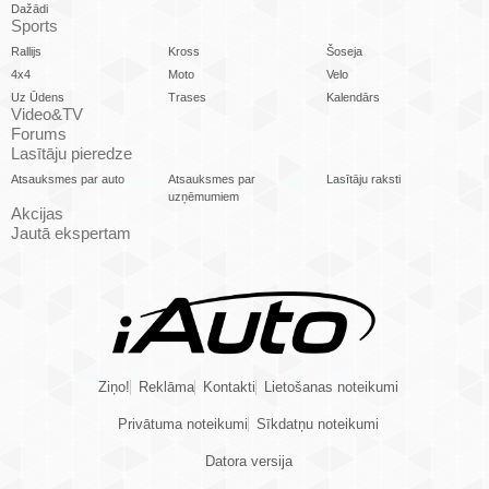
Dažādi
Sports
Rallijs
Kross
Šoseja
4x4
Moto
Velo
Uz Ūdens
Trases
Kalendārs
Video&TV
Forums
Lasītāju pieredze
Atsauksmes par auto
Atsauksmes par
Lasītāju raksti
uzņēmumiem
Akcijas
Jautā ekspertam
Ziņo!
Reklāma
Kontakti
Lietošanas noteikumi
Privātuma noteikumi
Sīkdatņu noteikumi
Datora versija