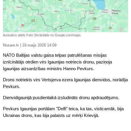
Ilustratīvs attēls Foto: Ekrānbilde no Google.com/maps
Nozare.lv | 19.maijs 2026 14:09
NATO Baltijas valstu gaisa telpas patrulēšanas misijas
iznīcinātājs otrdien virs Igaunijas notriecis dronu, paziņoja
Igaunijas aizsardzības ministrs Hanno Pevkurs.
Drons notriekts virs Vertsjerva ezera Igaunijas dienvidos, norādīja
Pevkurs.
Dienvidigaunijā pusdienlaikā izsludināts dronu apdraudējums.
Pevkurs Igaunijas portālam "Delfi" teica, ka tas, visticamāk, bija
Ukrainas drons, kas bija palaists uz mērķi Krievijā.