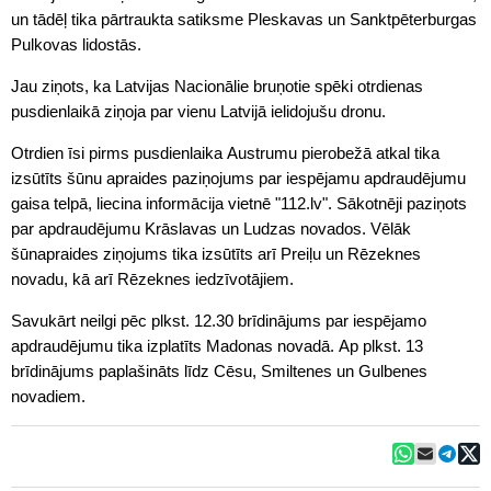
un tādēļ tika pārtraukta satiksme Pleskavas un Sanktpēterburgas
Pulkovas lidostās.
Jau ziņots, ka Latvijas Nacionālie bruņotie spēki otrdienas
pusdienlaikā ziņoja par vienu Latvijā ielidojušu dronu.
Otrdien īsi pirms pusdienlaika Austrumu pierobežā atkal tika
izsūtīts šūnu apraides paziņojums par iespējamu apdraudējumu
gaisa telpā, liecina informācija vietnē "112.lv". Sākotnēji paziņots
par apdraudējumu Krāslavas un Ludzas novados. Vēlāk
šūnapraides ziņojums tika izsūtīts arī Preiļu un Rēzeknes
novadu, kā arī Rēzeknes iedzīvotājiem.
Savukārt neilgi pēc plkst. 12.30 brīdinājums par iespējamo
apdraudējumu tika izplatīts Madonas novadā. Ap plkst. 13
brīdinājums paplašināts līdz Cēsu, Smiltenes un Gulbenes
novadiem.