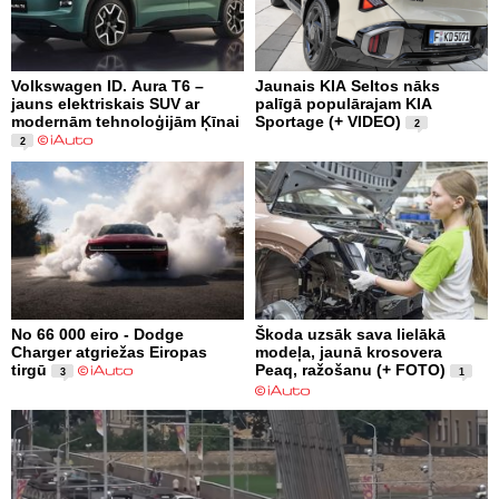
Volkswagen ID. Aura T6 –
Jaunais KIA Seltos nāks
jauns elektriskais SUV ar
palīgā populārajam KIA
modernām tehnoloģijām Ķīnai
Sportage (+ VIDEO)
2
2
No 66 000 eiro - Dodge
Škoda uzsāk sava lielākā
Charger atgriežas Eiropas
modeļa, jaunā krosovera
tirgū
Peaq, ražošanu (+ FOTO)
3
1