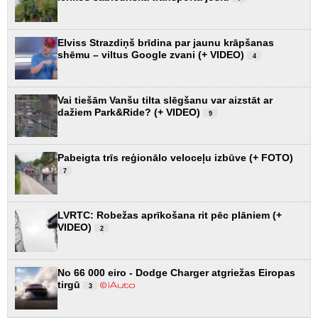
Elviss Strazdiņš brīdina par jaunu krāpšanas
shēmu – viltus Google zvani (+ VIDEO)
4
Vai tiešām Vanšu tilta slēgšanu var aizstāt ar
dažiem Park&Ride? (+ VIDEO)
9
Pabeigta trīs reģionālo veloceļu izbūve (+ FOTO)
7
LVRTC: Robežas aprīkošana rit pēc plāniem (+
VIDEO)
2
No 66 000 eiro - Dodge Charger atgriežas Eiropas
tirgū
3