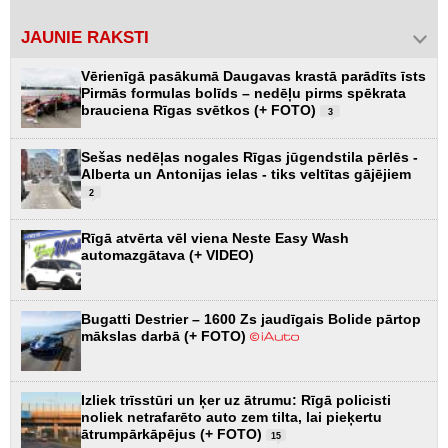
JAUNIE RAKSTI
Vērienīgā pasākumā Daugavas krastā parādīts īsts
Pirmās formulas bolīds – nedēļu pirms spēkrata
brauciena Rīgas svētkos (+ FOTO)
3
Sešas nedēļas nogales Rīgas jūgendstila pērlēs -
Alberta un Antonijas ielas - tiks veltītas gājējiem
2
Rīgā atvērta vēl viena Neste Easy Wash
automazgātava (+ VIDEO)
Bugatti Destrier – 1600 Zs jaudīgais Bolide pārtop
mākslas darbā (+ FOTO)
Izliek trīsstūri un ķer uz ātrumu: Rīgā policisti
noliek netrafarēto auto zem tilta, lai pieķertu
ātrumpārkāpējus (+ FOTO)
15