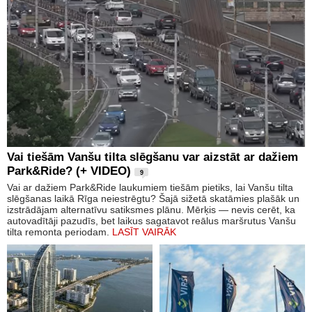
Vai tiešām Vanšu tilta slēgšanu var aizstāt ar dažiem
Park&Ride? (+ VIDEO)
9
Vai ar dažiem Park&Ride laukumiem tiešām pietiks, lai Vanšu tilta
slēgšanas laikā Rīga neiestrēgtu? Šajā sižetā skatāmies plašāk un
izstrādājam alternatīvu satiksmes plānu. Mērķis — nevis cerēt, ka
autovadītāji pazudīs, bet laikus sagatavot reālus maršrutus Vanšu
tilta remonta periodam.
LASĪT VAIRĀK