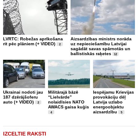
LVRTC: Robežas aprīkošana
Aizsardzības ministrs norāda
N
rit pēc plāniem (+ VIDEO)
uz nepieciešamību Latvijai
U
2
sagādāt savas spārnotās un
m
ballistiskās raķetes
12
L
Ukrainai nodoti jau
Militārajā bāzē
Iespējamu Krievijas
N
187 dzērājšoferu
“Lielvārde”
provokāciju dēļ
a
auto (+ VIDEO)
nolaidīsies NATO
Latvija uzlabo
p
2
AWACS gaisa kuģis
energoobjektu
k
aizsardzību
b
4
5
"
IZCELTIE RAKSTI