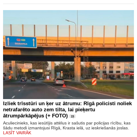
Izliek trīsstūri un ķer uz ātrumu: Rīgā policisti noliek
netrafarēto auto zem tilta, lai pieķertu
ātrumpārkāpējus (+ FOTO)
15
Aculiecinieks, kas iesūtījis attēlus ir sašutis par policijas rīcību, kas
šādu metodi izmantojusi Rīgā, Krasta ielā, uz ieskriešanās joslas.
LASĪT VAIRĀK