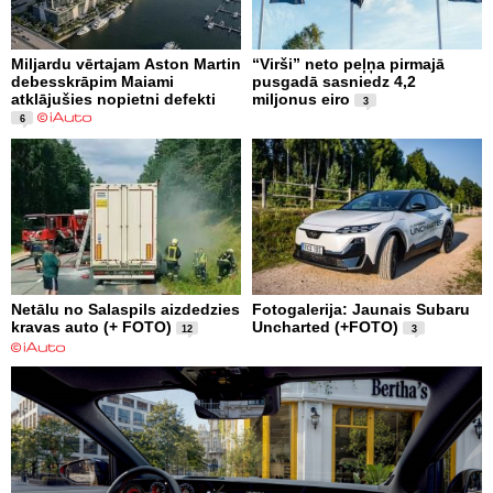
Miljardu vērtajam Aston Martin
“Virši” neto peļņa pirmajā
debesskrāpim Maiami
pusgadā sasniedz 4,2
atklājušies nopietni defekti
miljonus eiro
3
6
Netālu no Salaspils aizdedzies
Fotogalerija: Jaunais Subaru
kravas auto (+ FOTO)
Uncharted (+FOTO)
12
3