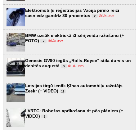
Elektromobiļu reģistrācijas Vācijā pirmo reizi
sasniedz gandrīz 30 procentus
2
BMW uzsāk elektriskā i3 sērijveida ražošanu (+
FOTO)
7
Genesis GV90 iegūs „Rolls-Royce” stila durvis un
debitēs augustā
5
Latvijas tirgū ienāk Ķīnas automobiļu ražotājs
Zeekr (+ VIDEO)
12
LVRTC: Robežas aprīkošana rit pēc plāniem (+
VIDEO)
2