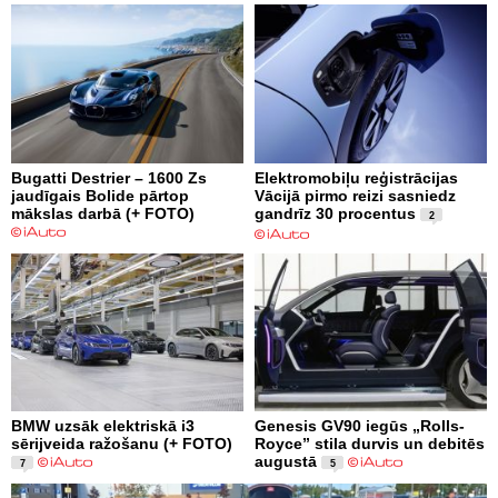
Bugatti Destrier – 1600 Zs
Elektromobiļu reģistrācijas
jaudīgais Bolide pārtop
Vācijā pirmo reizi sasniedz
mākslas darbā (+ FOTO)
gandrīz 30 procentus
2
BMW uzsāk elektriskā i3
Genesis GV90 iegūs „Rolls-
sērijveida ražošanu (+ FOTO)
Royce” stila durvis un debitēs
augustā
7
5