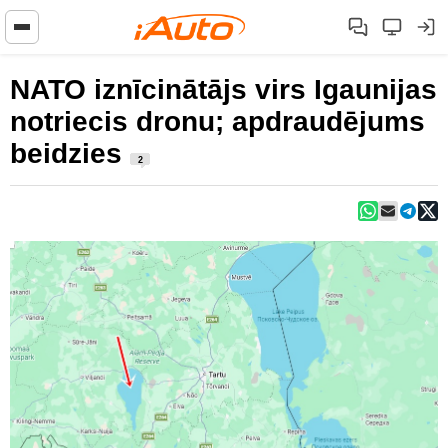
NATO iznīcinātājs virs Igaunijas
notriecis dronu; apdraudējums
beidzies
2