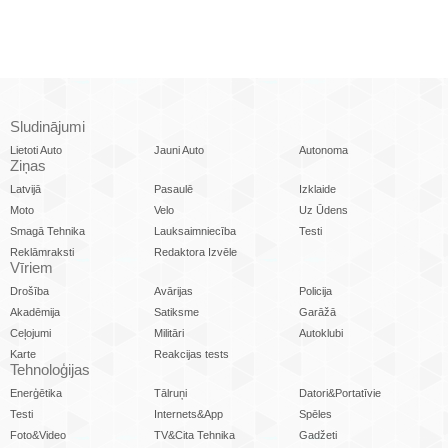
Sludinājumi
Lietoti Auto
Jauni Auto
Autonoma
Ziņas
Latvijā
Pasaulē
Izklaide
Moto
Velo
Uz Ūdens
Smagā Tehnika
Lauksaimniecība
Testi
Reklāmraksti
Redaktora Izvēle
Vīriem
Drošība
Avārijas
Policija
Akadēmija
Satiksme
Garāžā
Ceļojumi
Militāri
Autoklubi
Karte
Reakcijas tests
Tehnoloģijas
Enerģētika
Tālruņi
Datori&Portatīvie
Testi
Internets&App
Spēles
Foto&Video
TV&Cita Tehnika
Gadžeti