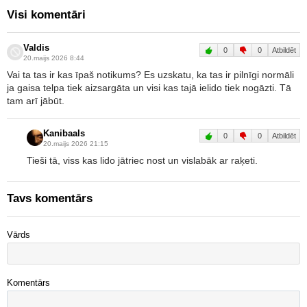
Visi komentāri
Valdis
0
0
Atbildēt
20.maijs 2026 8:44
Vai ta tas ir kas īpaš notikums? Es uzskatu, ka tas ir pilnīgi normāli
ja gaisa telpa tiek aizsargāta un visi kas tajā ielido tiek nogāzti. Tā
tam arī jābūt.
Kanibaals
0
0
Atbildēt
20.maijs 2026 21:15
Tieši tā, viss kas lido jātriec nost un vislabāk ar raķeti.
Tavs komentārs
Vārds
Komentārs