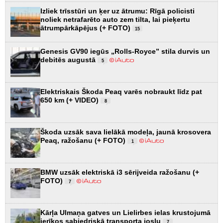
Izliek trīsstūri un ķer uz ātrumu: Rīgā policisti
noliek netrafarēto auto zem tilta, lai pieķertu
ātrumpārkāpējus (+ FOTO)
15
Genesis GV90 iegūs „Rolls-Royce” stila durvis un
debitēs augustā
5
Elektriskais Škoda Peaq varēs nobraukt līdz pat
650 km (+ VIDEO)
8
Škoda uzsāk sava lielākā modeļa, jaunā krosovera
Peaq, ražošanu (+ FOTO)
1
BMW uzsāk elektriskā i3 sērijveida ražošanu (+
FOTO)
7
Kārļa Ulmaņa gatves un Lielirbes ielas krustojumā
ierīkos sabiedriskā transporta joslu
7