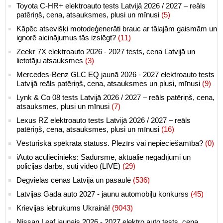
Toyota C-HR+ elektroauto tests Latvijā 2026 / 2027 – reāls
patēriņš, cena, atsauksmes, plusi un mīnusi
(5)
Kāpēc atsevišķi motodeģenerāti brauc ar tālajām gaismām un
ignorē aicinājumus tās izslēgt?
(11)
Zeekr 7X elektroauto 2026 - 2027 tests, cena Latvijā un
lietotāju atsauksmes
(3)
Mercedes-Benz GLC EQ jaunā 2026 - 2027 elektroauto tests
Latvijā reāls patēriņš, cena, atsauksmes un plusi, mīnusi
(9)
Lynk & Co 08 tests Latvijā 2026 / 2027 – reāls patēriņš, cena,
atsauksmes, plusi un mīnusi
(7)
Lexus RZ elektroauto tests Latvijā 2026 / 2027 – reāls
patēriņš, cena, atsauksmes, plusi un mīnusi
(16)
Vēsturiskā spēkrata statuss. Plezīrs vai nepieciešamība?
(0)
iAuto aculiecinieks: Sadursme, aktuālie negadījumi un
policijas darbs, sūti video (LIVE)
(29)
Degvielas cenas Latvijā un pasaulē
(536)
Latvijas Gada auto 2027 - jaunu automobiļu konkurss
(45)
Krievijas iebrukums Ukrainā!
(9043)
Nissan Leaf jaunais 2026 - 2027 elektro auto tests, cena