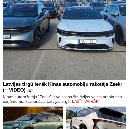
Latvijas tirgū ienāk Ķīnas automobiļu ražotājs Zeekr
(+ VIDEO)
12
Ķīnas autoražotājs "Zeekr" ir vēl viens šīs Āzijas valsts autobūves
uzņēmums, kas ienācis Latvijas tirgū.
LASĪT VAIRĀK