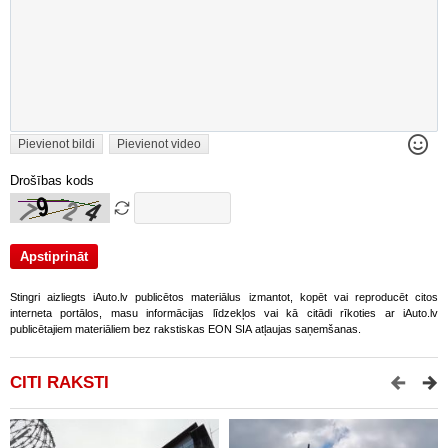
Pievienot bildi
Pievienot video
Drošības kods
Stingri aizliegts iAuto.lv publicētos materiālus izmantot, kopēt vai reproducēt citos
interneta portālos, masu informācijas līdzekļos vai kā citādi rīkoties ar iAuto.lv
publicētajiem materiāliem bez rakstiskas EON SIA atļaujas saņemšanas.
CITI RAKSTI