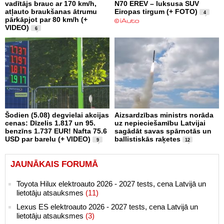
vadītājs brauc ar 170 km/h,
N70 EREV – luksusa SUV
atļauto braukšanas ātrumu
Eiropas tirgum (+ FOTO)
4
pārkāpjot par 80 km/h (+
VIDEO)
6
Šodien (5.08) degvielai akcijas
Aizsardzības ministrs norāda
cenas: Dīzelis 1.817 un 95.
uz nepieciešamību Latvijai
benzīns 1.737 EUR! Nafta 75.6
sagādāt savas spārnotās un
USD par barelu (+ VIDEO)
ballistiskās raķetes
9
12
JAUNĀKAIS FORUMĀ
Toyota Hilux elektroauto 2026 - 2027 tests, cena Latvijā un
lietotāju atsauksmes
(11)
Lexus ES elektroauto 2026 - 2027 tests, cena Latvijā un
lietotāju atsauksmes
(3)