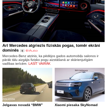
Arī Mercedes atgriezīs fiziskās pogas, tomēr ekrāni
dominēs
6
Mercedes-Benz atzinis, ka pēdējos gados automobiļu salonos ir
pārāk tālu aizgājis fizisko pogu aizstāšanā ar skārienjutīgām
vadības ierīcēm.
LASĪT VAIRĀK
Jelgavas novadā “BMW”
Xiaomi piesaka SkyNomad