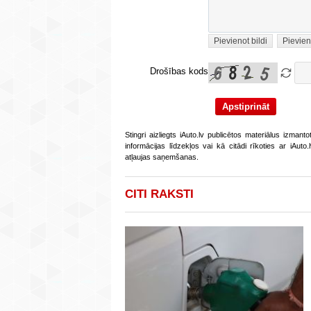
Pievienot bildi
Pievien
Drošības kods
Stingri aizliegts iAuto.lv publicētos materiālus izmant
informācijas līdzekļos vai kā citādi rīkoties ar iAut
atļaujas saņemšanas.
CITI RAKSTI