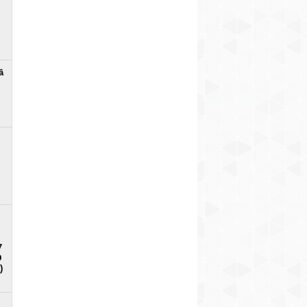
ā
7
D
)