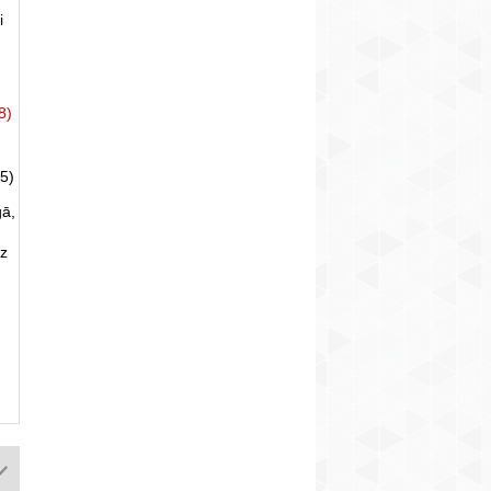
i
8)
5)
gā,
uz