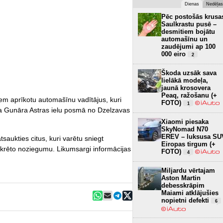
Dienas
Nedēļas
Pēc postošās krusa
Saulkrastu pusē –
desmitiem bojātu
automašīnu un
zaudējumi ap 100
000 eiro
2
Škoda uzsāk sava
lielākā modeļa,
jaunā krosovera
Peaq, ražošanu (+
riem aprīkotu automašīnu vadītājus, kuri
FOTO)
1
 pa Gunāra Astras ielu posmā no Dzelzavas
Xiaomi piesaka
SkyNomad N70
EREV – luksusa SU
tsaukties citus, kuri varētu sniegt
Eiropas tirgum (+
nkrēto noziegumu. Likumsargi informācijas
FOTO)
4
Miljardu vērtajam
Aston Martin
debesskrāpim
Maiami atklājušies
nopietni defekti
6