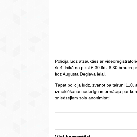
Policija lūdz atsaukties ar videoreģistrato
šorīt laikā no plkst.6.30 līdz 8.30 brauca
līdz Augusta Deglava ielai.
Tāpat policija lūdz, zvanot pa tālruni 110, a
izmeklēšanai noderīgu informāciju par ko
sniedzējiem sola anonimitāti.