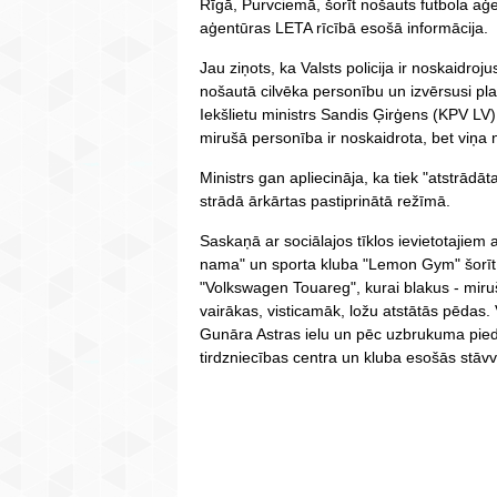
Rīgā, Purvciemā, šorīt nošauts futbola a
aģentūras LETA rīcībā esošā informācija.
Jau ziņots, ka Valsts policija ir noskaidroj
nošautā cilvēka personību un izvērsusi 
Iekšlietu ministrs Sandis Ģirģens (KPV LV)
mirušā personība ir noskaidrota, bet viņa
Ministrs gan apliecināja, ka tiek "atstrādāta
strādā ārkārtas pastiprinātā režīmā.
Saskaņā ar sociālajos tīklos ievietotajiem
nama" un sporta kluba "Lemon Gym" šorīt
"Volkswagen Touareg", kurai blakus - miruš
vairākas, visticamāk, ložu atstātās pēdas. 
Gunāra Astras ielu un pēc uzbrukuma piedz
tirdzniecības centra un kluba esošās stāv