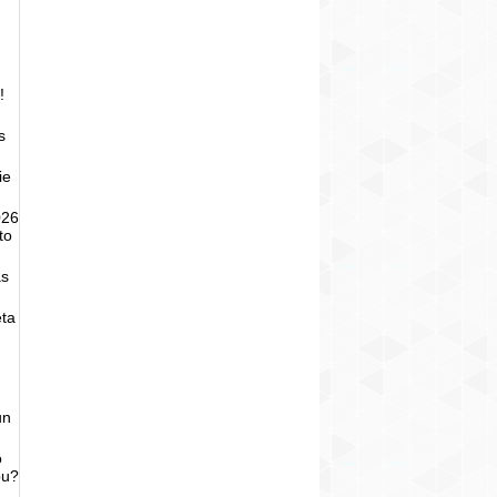
!
s
ie
026
to
as
eta
un
o
bu?