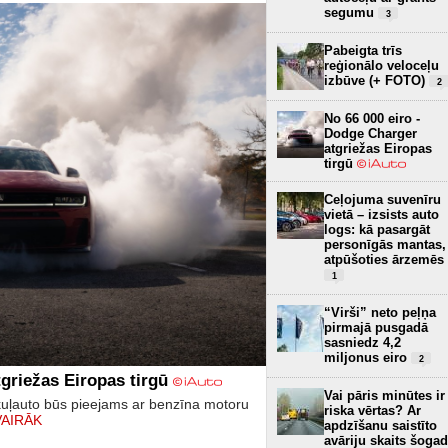
segumu
3
Pabeigta trīs
reģionālo veloceļu
izbūve (+ FOTO)
2
No 66 000 eiro -
Dodge Charger
atgriežas Eiropas
tirgū
Ceļojuma suvenīru
vietā – izsists auto
logs: kā pasargāt
personīgās mantas,
atpūšoties ārzemēs
1
“Virši” neto peļņa
pirmajā pusgadā
sasniedz 4,2
miljonus eiro
2
griežas Eiropas tirgū
Vai pāris minūtes ir
kuļauto būs pieejams ar benzīna motoru
riska vērtas? Ar
VAIRĀK
apdzīšanu saistīto
avāriju skaits šogad