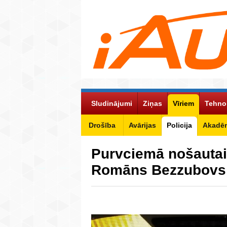
Sludinājumi
Ziņas
Vīriem
Tehno
Drošība
Avārijas
Policija
Akadēm
Purvciemā nošautais
Romāns Bezzubov