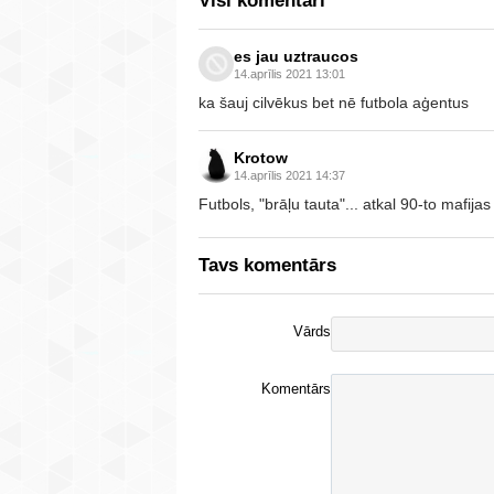
Visi komentāri
es jau uztraucos
14.aprīlis 2021 13:01
ka šauj cilvēkus bet nē futbola aģentus
Krotow
14.aprīlis 2021 14:37
Futbols, "brāļu tauta"... atkal 90-to mafijas
Tavs komentārs
Vārds
Komentārs