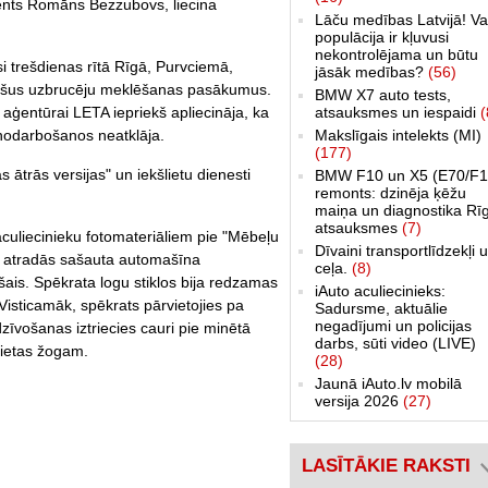
ģents Romāns Bezzubovs, liecina
Lāču medības Latvijā! Va
populācija ir kļuvusi
nekontrolējama un būtu
usi trešdienas rītā Rīgā, Purvciemā,
jāsāk medības?
(56)
plašus uzbrucēju meklēšanas pasākumus.
BMW X7 auto tests,
atsauksmes un iespaidi
(
 aģentūrai LETA iepriekš apliecināja, ka
Makslīgais intelekts (MI)
 nodarbošanos neatklāja.
(177)
s ātrās versijas" un iekšlietu dienesti
BMW F10 un X5 (E70/F1
remonts: dzinēja ķēžu
maiņa un diagnostika Rī
atsauksmes
(7)
 aculiecinieku fotomateriāliem pie "Mēbeļu
Dīvaini transportlīdzekļi 
 atradās sašauta automašīna
ceļa.
(8)
ais. Spēkrata logu stiklos bija redzamas
iAuto aculiecinieks:
Visticamāk, spēkrats pārvietojies pa
Sadursme, aktuālie
negadījumi un policijas
īvošanas iztriecies cauri pie minētā
darbs, sūti video (LIVE)
vietas žogam.
(28)
Jaunā iAuto.lv mobilā
versija 2026
(27)
LASĪTĀKIE RAKSTI