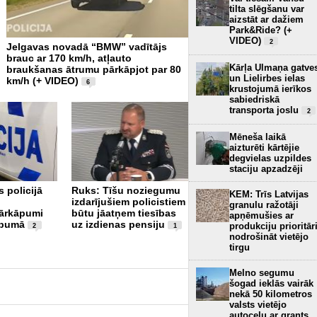
tilta slēgšanu var
aizstāt ar dažiem
Park&Ride? (+
VIDEO)
2
Jelgavas novadā “BMW” vadītājs
Policija aiztur vīrieti saistī
brauc ar 170 km/h, atļauto
smagu ceļu satiksmes ne
Kārļa Ulmaņa gatve
braukšanas ātrumu pārkāpjot par 80
Madonā; tiesa piemēro ap
un Lielirbes ielas
km/h (+ VIDEO)
6
7
krustojumā ierīkos
sabiedriskā
transporta joslu
2
Mēneša laikā
aizturēti kārtējie
degvielas uzpildes
staciju apzadzēji
 policijā
Ruks: Tīšu noziegumu
Berlīnē policijas
KEM: Trīs Latvijas
izdarījušiem policistiem
operācijā nošauts
granulu ražotāji
pārkāpumi
būtu jāatņem tiesības
praida laikā cilvēkos
apņēmušies ar
ibumā
uz izdienas pensiju
iebraukušais uzbrucējs
produkciju prioritār
2
1
nodrošināt vietējo
9
tirgu
Melno segumu
šogad ieklās vairāk
nekā 50 kilometros
valsts vietējo
autoceļu ar grants