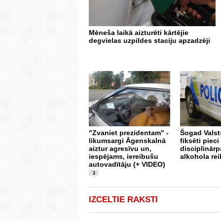
Mēneša laikā aizturēti kārtējie
degvielas uzpildes staciju apzadzēji
"Zvaniet prezidentam" -
Šogad Valsts
likumsargi Āgenskalnā
fiksēti pieci
aiztur agresīvu un,
disciplinār
iespējams, iereibušu
alkohola re
autovadītāju (+ VIDEO)
3
IZCELTIE RAKSTI