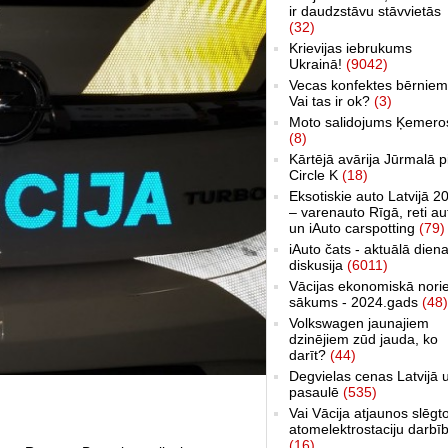
ir daudzstāvu stāvvietās
(32)
Krievijas iebrukums
Ukrainā!
(9042)
Vecas konfektes bērniem
Vai tas ir ok?
(3)
Moto salidojums Ķemero
(8)
Kārtējā avārija Jūrmalā p
Circle K
(18)
Eksotiskie auto Latvijā 2
– varenauto Rīgā, reti au
un iAuto carspotting
(79)
iAuto čats - aktuālā dien
diskusija
(6011)
Vācijas ekonomiskā nori
sākums - 2024.gads
(48)
Volkswagen jaunajiem
dzinējiem zūd jauda, ko
darīt?
(44)
Degvielas cenas Latvijā 
pasaulē
(535)
Vai Vācija atjaunos slēgt
atomelektrostaciju darbī
(16)