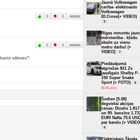
Jaunā Volkswagen
cerība- elektroauto
Volkswagen
ID.Cross(+ VIDEO)
0
0
Atbildēt
5
Rīgas remontu jaun
mērvienība - kļūdu
skaits uz vienu
0
0
Atbildēt
metru darbu! (+
VIDEO)
7
 kariņi sāksies?
Piedāvājumā
atgriežas 821 Zs
jaudīgais Shelby F-
150 Super Snake
Sport (+ FOTO)
9
Šodien (5.08)
degvielai akcijas
cenas: Dīzelis 1.817
un 95. benzīns 1.73
EUR! Nafta 75.6 US
par barelu (+ VIDEO
9
Elektriskais Škoda