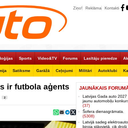
Ziņo!
Reklāma
Kontakti
loģijas
Sports
Video&TV
Forums
Lasītāju pieredze
Ak
ija
Satiksme
Garāžā
Ceļojumi
Militāri
Autoklubi
Ka
 ir futbola aģents
JAUNĀKAIS FORUM
s
Latvijas Gada auto 2027 
2
jaunu automobiļu konkur
(37)
Šofera dienasgrāmata.
(5308)
Latvijā sadeg elektroauto
biroja stāvvietā, cik droši 