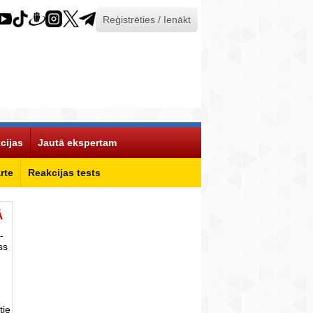
Reģistrēties / Ienākt
cijas
Jautā ekspertam
rte
Reakcijas tests
Ā
-
ss
tie