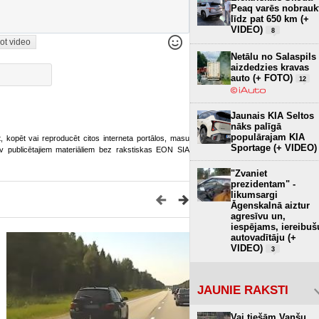
Peaq varēs nobrauk
līdz pat 650 km (+
VIDEO)
8
ot video
Netālu no Salaspils
aizdedzies kravas
auto (+ FOTO)
12
Jaunais KIA Seltos
nāks palīgā
populārajam KIA
ot, kopēt vai reproducēt citos interneta portālos, masu
Sportage (+ VIDEO)
o.lv publicētajiem materiāliem bez rakstiskas EON SIA
"Zvaniet
prezidentam" -
likumsargi
Āgenskalnā aiztur
agresīvu un,
iespējams, iereibuš
autovadītāju (+
VIDEO)
3
JAUNIE RAKSTI
Vai tiešām Vanšu