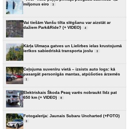
miljonus eiro
3
Vai tiešām Vanšu tilta slēgšanu var aizstāt ar
dažiem Park&Ride? (+ VIDEO)
4
Kārļa Ulmaņa gatves un Lielirbes ielas krustojumā
ierīkos sabiedriskā transporta joslu
3
Ceļojuma suvenīru vietā – izsists auto logs: kā
pasargāt personīgās mantas, atpūšoties ārzemēs
1
Elektriskais Škoda Peaq varēs nobraukt līdz pat
650 km (+ VIDEO)
8
Fotogalerija: Jaunais Subaru Uncharted (+FOTO)
3