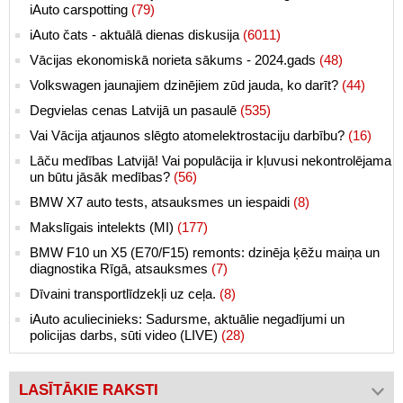
iAuto carspotting
(79)
iAuto čats - aktuālā dienas diskusija
(6011)
Vācijas ekonomiskā norieta sākums - 2024.gads
(48)
Volkswagen jaunajiem dzinējiem zūd jauda, ko darīt?
(44)
Degvielas cenas Latvijā un pasaulē
(535)
Vai Vācija atjaunos slēgto atomelektrostaciju darbību?
(16)
Lāču medības Latvijā! Vai populācija ir kļuvusi nekontrolējama
un būtu jāsāk medības?
(56)
BMW X7 auto tests, atsauksmes un iespaidi
(8)
Makslīgais intelekts (MI)
(177)
BMW F10 un X5 (E70/F15) remonts: dzinēja ķēžu maiņa un
diagnostika Rīgā, atsauksmes
(7)
Dīvaini transportlīdzekļi uz ceļa.
(8)
iAuto aculiecinieks: Sadursme, aktuālie negadījumi un
policijas darbs, sūti video (LIVE)
(28)
LASĪTĀKIE RAKSTI