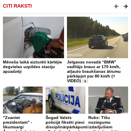
CITI RAKSTI
Mēneša laikā aizturēti kārtējie
Jelgavas novadā “BMW”
P
degvielas uzpildes staciju
vadītājs brauc ar 170 km/h,
s
apzadzēji
atļauto braukšanas ātrumu
n
pārkāpjot par 80 km/h (+
p
VIDEO)
6
B
"Zvaniet
Šogad Valsts
Ruks: Tīšu
o
prezidentam" -
policijā fiksēti pieci
noziegumu
p
likumsargi
disciplinārpārkāpumi
izdarījušiem
c