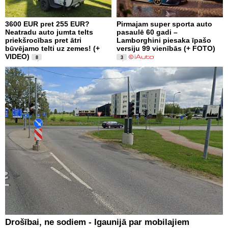
3600 EUR pret 255 EUR?
Pirmajam super sporta auto
Neatradu auto jumta telts
pasaulē 60 gadi –
priekšrocības pret ātri
Lamborghini piesaka īpašo
būvējamo telti uz zemes! (+
versiju 99 vienībās (+ FOTO)
VIDEO)
8
3
Drošībai, ne sodiem - Igaunijā par mobilajiem