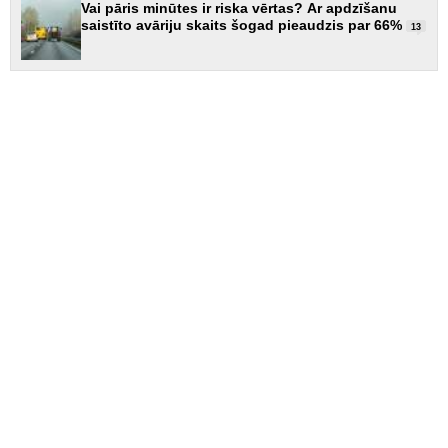
Vai pāris minūtes ir riska vērtas? Ar apdzīšanu
saistīto avāriju skaits šogad pieaudzis par 66%
13