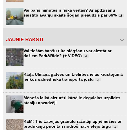
Vai pāris minūtes ir riska vērtas? Ar apdzīšanu
saistīto avāriju skaits šogad pieaudzis par 66%
13
JAUNIE RAKSTI
Vai tiešām Vanšu tilta slēgšanu var aizstāt ar
dažiem Park&Ride? (+ VIDEO)
4
Kārļa Ulmaņa gatves un Lielirbes ielas krustojumā
ierīkos sabiedriskā transporta joslu
3
Mēneša laikā aizturēti kārtējie degvielas uzpildes
staciju apzadzēji
KEM: Trīs Latvijas granulu ražotāji apņēmušies ar
produkciju prioritāri nodrošināt vietējo tirgu
1