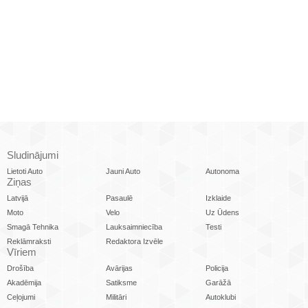
Sludinājumi
Lietoti Auto
Jauni Auto
Autonoma
Ziņas
Latvijā
Pasaulē
Izklaide
Moto
Velo
Uz Ūdens
Smagā Tehnika
Lauksaimniecība
Testi
Reklāmraksti
Redaktora Izvēle
Vīriem
Drošība
Avārijas
Policija
Akadēmija
Satiksme
Garāžā
Ceļojumi
Militāri
Autoklubi