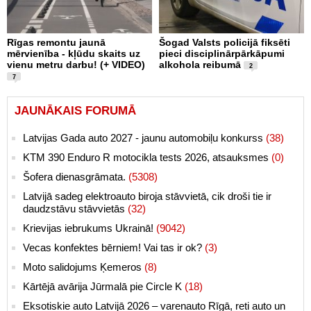
Rīgas remontu jaunā
Šogad Valsts policijā fiksēti
mērvienība - kļūdu skaits uz
pieci disciplinārpārkāpumi
vienu metru darbu! (+ VIDEO)
alkohola reibumā
2
7
JAUNĀKAIS FORUMĀ
Latvijas Gada auto 2027 - jaunu automobiļu konkurss
(38)
KTM 390 Enduro R motocikla tests 2026, atsauksmes
(0)
Šofera dienasgrāmata.
(5308)
Latvijā sadeg elektroauto biroja stāvvietā, cik droši tie ir
daudzstāvu stāvvietās
(32)
Krievijas iebrukums Ukrainā!
(9042)
Vecas konfektes bērniem! Vai tas ir ok?
(3)
Moto salidojums Ķemeros
(8)
Kārtējā avārija Jūrmalā pie Circle K
(18)
Eksotiskie auto Latvijā 2026 – varenauto Rīgā, reti auto un