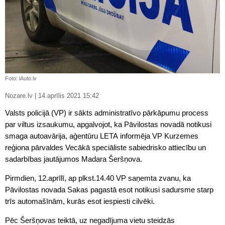
Foto: iAuto.lv
Nozare.lv | 14.aprīlis 2021 15:42
Valsts policijā (VP) ir sākts administratīvo pārkāpumu process
par viltus izsaukumu, apgalvojot, ka Pāvilostas novadā notikusi
smaga autoavārija, aģentūru LETA informēja VP Kurzemes
reģiona pārvaldes Vecākā speciāliste sabiedrisko attiecību un
sadarbības jautājumos Madara Šeršņova.
Pirmdien, 12.aprīlī, ap plkst.14.40 VP saņemta zvanu, ka
Pāvilostas novada Sakas pagastā esot notikusi sadursme starp
trīs automašīnām, kurās esot iespiesti cilvēki.
Pēc Šeršņovas teiktā, uz negadījuma vietu steidzās