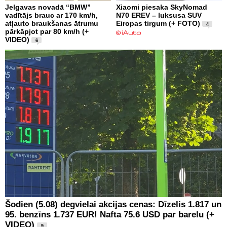
Jelgavas novadā “BMW”
Xiaomi piesaka SkyNomad
vadītājs brauc ar 170 km/h,
N70 EREV – luksusa SUV
atļauto braukšanas ātrumu
Eiropas tirgum (+ FOTO)
4
pārkāpjot par 80 km/h (+
VIDEO)
6
Šodien (5.08) degvielai akcijas cenas: Dīzelis 1.817 un
95. benzīns 1.737 EUR! Nafta 75.6 USD par barelu (+
VIDEO)
9