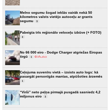
Melno segumu šogad ieklās vairāk nekā 50
kilometros valsts vietējo autoceļu ar grants
segumu
3
Pabeigta trīs reģionālo veloceļu izbūve (+ FOTO)
3
No 66 000 eiro - Dodge Charger atgriežas Eiropas
tirgū
1
Ceļojuma suvenīru vietā – izsists auto logs: kā
pasargāt personīgās mantas, atpūšoties ārzemēs
1
“Virši” neto peļņa pirmajā pusgadā sasniedz 4,2
miljonus eiro
3