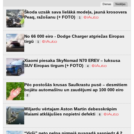
Dienas
Nedēļas
Škoda uzsāk sava lielākā modeļa, jaunā krosovera
Peaq, ražošanu (+ FOTO)
1
No 66 000 eiro - Dodge Charger atgriežas Eiropas
tirgū
1
Xiaomi piesaka SkyNomad N70 EREV – luksusa
SUV Eiropas tirgum (+ FOTO)
4
Pēc postošās krusas Saulkrastu pusē – desmitiem
bojātu automašīnu un zaudējumi ap 100 000 eiro
2
Miljardu vērtajam Aston Martin debesskrāpim
Maiami atklājušies nopietni defekti
6
“Virši” neto peļņa pirmajā pusgadā sasniedz 4,2