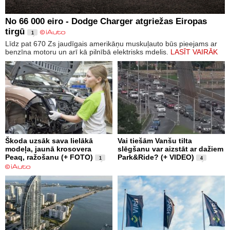
No 66 000 eiro - Dodge Charger atgriežas Eiropas
tirgū
1
Līdz pat 670 Zs jaudīgais amerikāņu muskuļauto būs pieejams ar
benzīna motoru un arī kā pilnībā elektrisks mdelis.
LASĪT VAIRĀK
Škoda uzsāk sava lielākā
Vai tiešām Vanšu tilta
modeļa, jaunā krosovera
slēgšanu var aizstāt ar dažiem
Peaq, ražošanu (+ FOTO)
Park&Ride? (+ VIDEO)
1
4