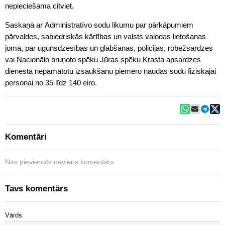
nepieciešama citviet.
Saskaņā ar Administratīvo sodu likumu par pārkāpumiem
pārvaldes, sabiedriskās kārtības un valsts valodas lietošanas
jomā, par ugunsdzēsības un glābšanas, policijas, robežsardzes
vai Nacionālo bruņoto spēku Jūras spēku Krasta apsardzes
dienesta nepamatotu izsaukšanu piemēro naudas sodu fiziskajai
personai no 35 līdz 140 eiro.
Komentāri
Nav pievienots neviens komentārs.
Tavs komentārs
Vārds