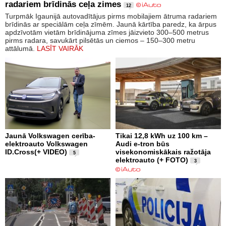
radariem brīdinās ceļa zimes
12
Turpmāk Igaunijā autovadītājus pirms mobilajiem ātruma radariem
brīdinās ar speciālām ceļa zīmēm. Jaunā kārtība paredz, ka ārpus
apdzīvotām vietām brīdinājuma zīmes jāizvieto 300–500 metrus
pirms radara, savukārt pilsētās un ciemos – 150–300 metru
attālumā.
LASĪT VAIRĀK
Jaunā Volkswagen cerība-
Tikai 12,8 kWh uz 100 km –
elektroauto Volkswagen
Audi e-tron būs
ID.Cross(+ VIDEO)
visekonomiskākais ražotāja
5
elektroauto (+ FOTO)
3