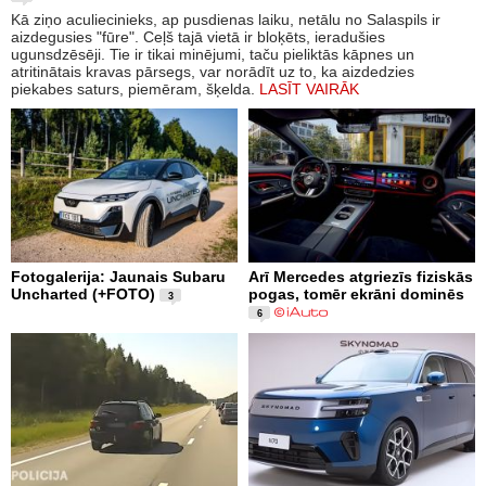
Kā ziņo aculiecinieks, ap pusdienas laiku, netālu no Salaspils ir
aizdegusies "fūre". Ceļš tajā vietā ir bloķēts, ieradušies
ugunsdzēsēji. Tie ir tikai minējumi, taču pieliktās kāpnes un
atritinātais kravas pārsegs, var norādīt uz to, ka aizdedzies
piekabes saturs, piemēram, šķelda.
LASĪT VAIRĀK
Fotogalerija: Jaunais Subaru
Arī Mercedes atgriezīs fiziskās
Uncharted (+FOTO)
pogas, tomēr ekrāni dominēs
3
6