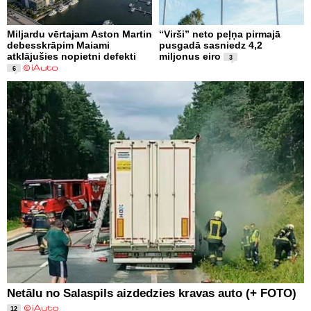
Miljardu vērtajam Aston Martin
“Virši” neto peļņa pirmajā
debesskrāpim Maiami
pusgadā sasniedz 4,2
atklājušies nopietni defekti
miljonus eiro
3
6
Netālu no Salaspils aizdedzies kravas auto (+ FOTO)
12