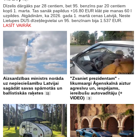
Dīzelis dārgāks par 28 centiem, bet 95. benzīns par 20 centiem
kopš 1. marta. Tas sanāk papildus +16.80 EUR klāt pie manas 60 l
uzpildes. Atgādinām, ka 2026. gada 1. martā cenas Latvijā, Neste
Lielupes DUS dīzeļdegvielai un 95. benzīnam bija 1.537 EUR.
LASĪT VAIRĀK
Aizsardzības ministrs norāda
"Zvaniet prezidentam" -
uz nepieciešamību Latvijai
likumsargi Āgenskalnā aiztur
sagādāt savas spārnotās un
agresīvu un, iespējams,
ballistiskās raķetes
iereibušu autovadītāju (+
11
VIDEO)
3