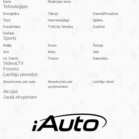
Karte
Reakcijas tests
Tehnoloģijas
Enerģētika
Tālruņi
Datori&Portatīvie
Testi
Internets&App
Spēles
Foto&Video
TV&Cita Tehnika
Gadžeti
Dažādi
Sports
Rallijs
Kross
Šoseja
4x4
Moto
Velo
Uz Ūdens
Trases
Kalendārs
Video&TV
Forums
Lasītāju pieredze
Atsauksmes par auto
Atsauksmes par
Lasītāju raksti
uzņēmumiem
Akcijas
Jautā ekspertam