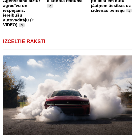
Āgenskalnā aiztur
alkohola reibumā
policistiem būtu
i
agresīvu un,
jāatņem tiesības uz
u
2
iespējams,
izdienas pensiju
1
iereibušu
autovadītāju (+
VIDEO)
3
IZCELTIE RAKSTI