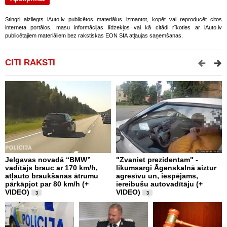
Stingri aizliegts iAuto.lv publicētos materiālus izmantot, kopēt vai reproducēt citos
interneta portālos, masu informācijas līdzekļos vai kā citādi rīkoties ar iAuto.lv
publicētajiem materiāliem bez rakstiskas EON SIA atļaujas saņemšanas.
CITI RAKSTI
Jelgavas novadā “BMW”
"Zvaniet prezidentam" -
P
vadītājs brauc ar 170 km/h,
likumsargi Āgenskalnā aiztur
p
atļauto braukšanas ātrumu
agresīvu un, iespējams,
a
pārkāpjot par 80 km/h (+
iereibušu autovadītāju (+
VIDEO)
VIDEO)
3
3