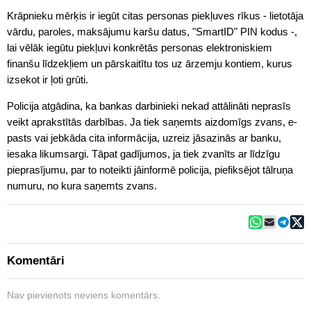
Krāpnieku mērķis ir iegūt citas personas piekļuves rīkus - lietotāja
vārdu, paroles, maksājumu karšu datus, "SmartID" PIN kodus -,
lai vēlāk iegūtu piekļuvi konkrētās personas elektroniskiem
finanšu līdzekļiem un pārskaitītu tos uz ārzemju kontiem, kurus
izsekot ir ļoti grūti.
Policija atgādina, ka bankas darbinieki nekad attālināti neprasīs
veikt aprakstītās darbības. Ja tiek saņemts aizdomīgs zvans, e-
pasts vai jebkāda cita informācija, uzreiz jāsazinās ar banku,
iesaka likumsargi. Tāpat gadījumos, ja tiek zvanīts ar līdzīgu
pieprasījumu, par to noteikti jāinformē policija, piefiksējot tālruņa
numuru, no kura saņemts zvans.
Komentāri
Nav pievienots neviens komentārs.