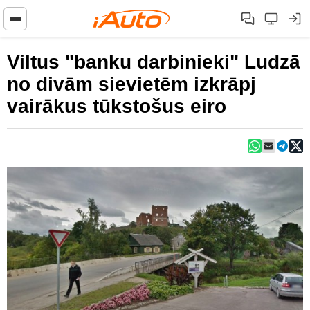
Viltus "banku darbinieki" Ludzā
no divām sievietēm izkrāpj
vairākus tūkstošus eiro