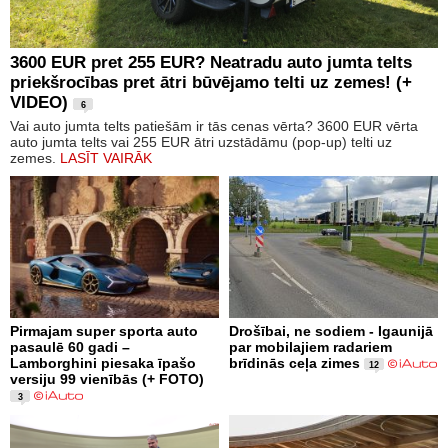
3600 EUR pret 255 EUR? Neatradu auto jumta telts
priekšrocības pret ātri būvējamo telti uz zemes! (+
VIDEO)
6
Vai auto jumta telts patiešām ir tās cenas vērta? 3600 EUR vērta
auto jumta telts vai 255 EUR ātri uzstādāmu (pop-up) telti uz
zemes.
LASĪT VAIRĀK
Pirmajam super sporta auto
Drošībai, ne sodiem - Igaunijā
pasaulē 60 gadi –
par mobilajiem radariem
Lamborghini piesaka īpašo
brīdinās ceļa zimes
12
versiju 99 vienībās (+ FOTO)
3