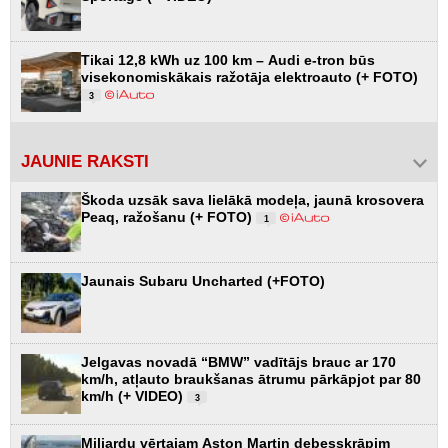
Tikai 12,8 kWh uz 100 km – Audi e-tron būs
visekonomiskākais ražotāja elektroauto (+ FOTO)
3
JAUNIE RAKSTI
Škoda uzsāk sava lielākā modeļa, jaunā krosovera
Peaq, ražošanu (+ FOTO)
1
Jaunais Subaru Uncharted (+FOTO)
Jelgavas novadā “BMW” vadītājs brauc ar 170
km/h, atļauto braukšanas ātrumu pārkāpjot par 80
km/h (+ VIDEO)
3
Miljardu vērtajam Aston Martin debesskrāpim