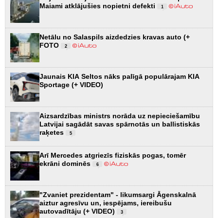
Maiami atklājušies nopietni defekti
1
Netālu no Salaspils aizdedzies kravas auto (+
FOTO
2
Jaunais KIA Seltos nāks palīgā populārajam KIA
Sportage (+ VIDEO)
Aizsardzības ministrs norāda uz nepieciešamību
Latvijai sagādāt savas spārnotās un ballistiskās
raķetes
5
Arī Mercedes atgriezīs fiziskās pogas, tomēr
ekrāni dominēs
6
"Zvaniet prezidentam" - likumsargi Āgenskalnā
aiztur agresīvu un, iespējams, iereibušu
autovadītāju (+ VIDEO)
3