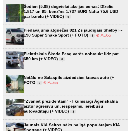
Šodien (5.08) degvielai akcijas cenas: Dīzelis
1.817 un 95. benzīns 1.737 EUR! Nafta 75.6 USD
par barelu (+ VIDEO)
9
Piedāvājumā atgriežas 821 Zs jaudīgais Shelby F-
150 Super Snake Sport (+ FOTO)
9
Elektriskais Škoda Peaq varēs nobraukt līdz pat
650 km (+ VIDEO)
8
Netālu no Salaspils aizdedzies kravas auto (+
FOTO
2
"Zvaniet prezidentam" - likumsargi Āgenskalnā
aiztur agresīvu un, iespējams, iereibušu
autovadītāju (+ VIDEO)
3
Jaunais KIA Seltos nāks palīgā populārajam KIA
Sportage (+ VIDEO)