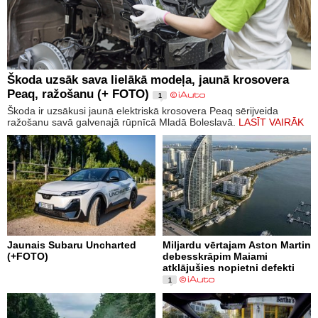
Škoda uzsāk sava lielākā modeļa, jaunā krosovera
Peaq, ražošanu (+ FOTO)
1
Škoda ir uzsākusi jaunā elektriskā krosovera Peaq sērijveida
ražošanu savā galvenajā rūpnīcā Mladā Boleslavā.
LASĪT VAIRĀK
Jaunais Subaru Uncharted
Miljardu vērtajam Aston Martin
(+FOTO)
debesskrāpim Maiami
atklājušies nopietni defekti
1