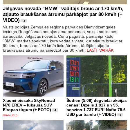
Jelgavas novadā “BMW” vadītājs brauc ar 170 km/h,
atļauto braukšanas ātrumu pārkāpjot par 80 km/h (+
VIDEO)
3
Valsts policijas Zemgales reģiona pārvaldes Dienvidzemgales
iecirkņa Reaģēšanas nodaļas amatpersonas, veicot satiksmes
uzraudzību Jelgavas novadā, Cenu pagastā, pamanīja kādu
“BMW” markas spēkratu, kura vadītājs vietā, kur atļauts braukt ar
90 km/h, brauca ar 170 km/h lielu ātrumu, tādējādi atļauto
braukšanas ātrumu pārsniedzot par 80 km/h.
LASĪT VAIRĀK
Xiaomi piesaka SkyNomad
Šodien (5.08) degvielai akcijas
N70 EREV – luksusa SUV
cenas: Dīzelis 1.817 un 95.
Eiropas tirgum (+ FOTO)
benzīns 1.737 EUR! Nafta 75.6
4
USD par barelu (+ VIDEO)
9