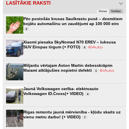
LASĪTĀKIE RAKSTI
Dienas
Nedēļas
Pēc postošās krusas Saulkrastu pusē – desmitiem
bojātu automašīnu un zaudējumi ap 100 000 eiro
2
Xiaomi piesaka SkyNomad N70 EREV – luksusa
SUV Eiropas tirgum (+ FOTO)
4
Miljardu vērtajam Aston Martin debesskrāpim
Maiami atklājušies nopietni defekti
1
Jaunā Volkswagen cerība- elektroauto
Volkswagen ID.Cross(+ VIDEO)
4
Rīgas remontu jaunā mērvienība - kļūdu skaits uz
vienu metru darbu! (+ VIDEO)
7