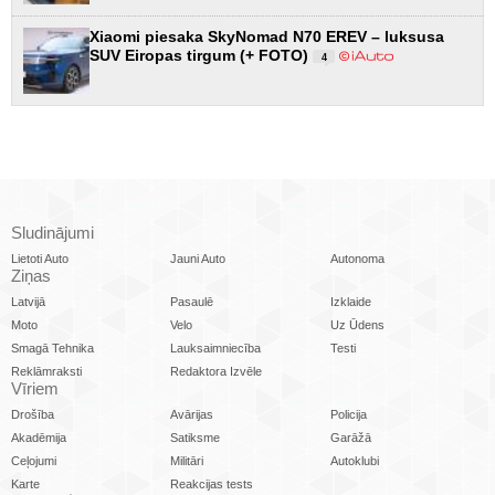
Xiaomi piesaka SkyNomad N70 EREV – luksusa
SUV Eiropas tirgum (+ FOTO)
4
Sludinājumi
Lietoti Auto
Jauni Auto
Autonoma
Ziņas
Latvijā
Pasaulē
Izklaide
Moto
Velo
Uz Ūdens
Smagā Tehnika
Lauksaimniecība
Testi
Reklāmraksti
Redaktora Izvēle
Vīriem
Drošība
Avārijas
Policija
Akadēmija
Satiksme
Garāžā
Ceļojumi
Militāri
Autoklubi
Karte
Reakcijas tests