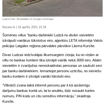
Ludza Foto: Ekrānbilde no Google.com/maps
Nozare.lv | 16.aprīlis 2021 15:34
Šomēnes viltus "banku darbinieki Ludzā no divām sievietēm
izkrāpuši vairākus tūkstošus eiro, aģentūru LETA informēja Valsts
policijas Latgales reģiona pārvaldes pārstāve Lāsma Kursīte.
Divas Ludzas iedzīvotājas likumsargiem ziņoja, ka no viņām ar
viltu no bankas kontiem tika izkrāpti vairāk nekā 3000 eiro. Abām
sievietēm ir zvanījušas nenoskaidrotas personas un saukuši sevi
par banku darbiniekiem. Iemantojot personu uzticību, no sieviešu
banku kontiem ir izkrāpti vairāki tūkstoši eiro.
"Viltvārži zvana laikā informē personu par it kā aizdomīgu
darījumu bankas kontā un, lai to anulētu, lūdz nosaukt kartes
numuru, PIN kodu un citu sensitīvu informāciju," skaidroja
Kursīte.