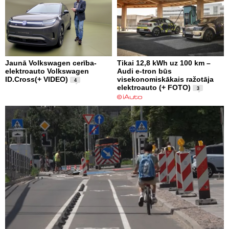
Jaunā Volkswagen cerība-
Tikai 12,8 kWh uz 100 km –
elektroauto Volkswagen
Audi e-tron būs
ID.Cross(+ VIDEO)
visekonomiskākais ražotāja
4
elektroauto (+ FOTO)
3