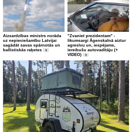
Aizsardzības ministrs norāda
"Zvaniet prezidentam" -
uz nepieciešamību Latvijai
likumsargi Āgenskalnā aiztur
sagādāt savas spārnotās un
agresīvu un, iespējams,
ballistiskās raķetes
iereibušu autovadītāju (+
5
VIDEO)
3