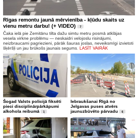
Rīgas remontu jaunā mērvienība - kļūdu skaits uz
vienu metru darbu! (+ VIDEO)
7
Čaka ielā pie Zemitānu tilta dažu simtu metru posmā atklājas
vesela virkne problēmu — neskaidri velojoslu risinājumi,
neizbraucami pagriezieni, pārāk šauras joslas, neveiksmīgi izvietoti
šķēršļi un jau brūkošs jaunais segums.
LASĪT VAIRĀK
Šogad Valsts policijā fiksēti
Iebraukšanai Rīgā no
pieci disciplinārpārkāpumi
Jelgavas puses atvērs
alkohola reibumā
jaunuzbūvēto pārvadu
1
6