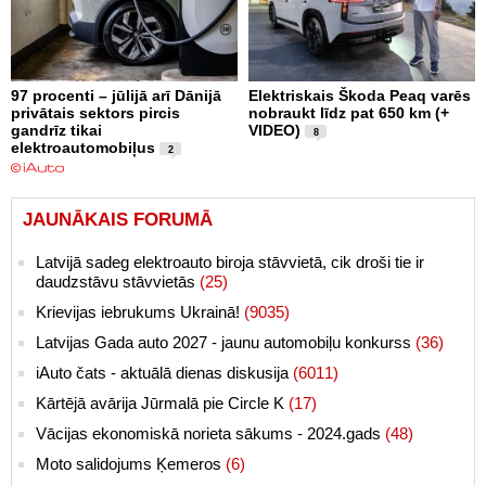
97 procenti – jūlijā arī Dānijā
Elektriskais Škoda Peaq varēs
privātais sektors pircis
nobraukt līdz pat 650 km (+
gandrīz tikai
VIDEO)
8
elektroautomobiļus
2
JAUNĀKAIS FORUMĀ
Latvijā sadeg elektroauto biroja stāvvietā, cik droši tie ir
daudzstāvu stāvvietās
(25)
Krievijas iebrukums Ukrainā!
(9035)
Latvijas Gada auto 2027 - jaunu automobiļu konkurss
(36)
iAuto čats - aktuālā dienas diskusija
(6011)
Kārtējā avārija Jūrmalā pie Circle K
(17)
Vācijas ekonomiskā norieta sākums - 2024.gads
(48)
Moto salidojums Ķemeros
(6)