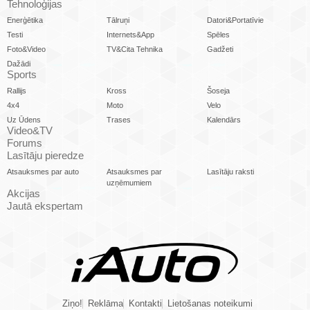
Tehnoloģijas
Enerģētika
Tālruņi
Datori&Portatīvie
Testi
Internets&App
Spēles
Foto&Video
TV&Cita Tehnika
Gadžeti
Dažādi
Sports
Rallijs
Kross
Šoseja
4x4
Moto
Velo
Uz Ūdens
Trases
Kalendārs
Video&TV
Forums
Lasītāju pieredze
Atsauksmes par auto
Atsauksmes par
Lasītāju raksti
uzņēmumiem
Akcijas
Jautā ekspertam
Ziņo!
Reklāma
Kontakti
Lietošanas noteikumi