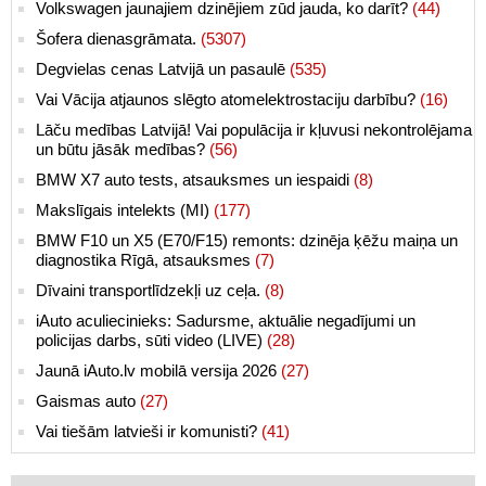
Volkswagen jaunajiem dzinējiem zūd jauda, ko darīt?
(44)
Šofera dienasgrāmata.
(5307)
Degvielas cenas Latvijā un pasaulē
(535)
Vai Vācija atjaunos slēgto atomelektrostaciju darbību?
(16)
Lāču medības Latvijā! Vai populācija ir kļuvusi nekontrolējama
un būtu jāsāk medības?
(56)
BMW X7 auto tests, atsauksmes un iespaidi
(8)
Makslīgais intelekts (MI)
(177)
BMW F10 un X5 (E70/F15) remonts: dzinēja ķēžu maiņa un
diagnostika Rīgā, atsauksmes
(7)
Dīvaini transportlīdzekļi uz ceļa.
(8)
iAuto aculiecinieks: Sadursme, aktuālie negadījumi un
policijas darbs, sūti video (LIVE)
(28)
Jaunā iAuto.lv mobilā versija 2026
(27)
Gaismas auto
(27)
Vai tiešām latvieši ir komunisti?
(41)