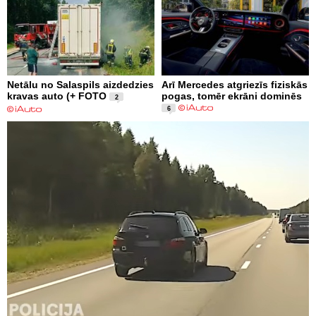
Netālu no Salaspils aizdedzies
Arī Mercedes atgriezīs fiziskās
kravas auto (+ FOTO
pogas, tomēr ekrāni dominēs
2
6