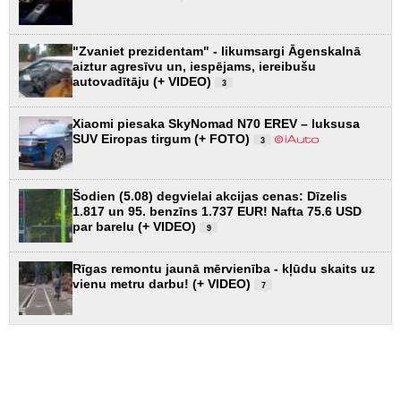
"Zvaniet prezidentam" - likumsargi Āgenskalnā
aiztur agresīvu un, iespējams, iereibušu
autovadītāju (+ VIDEO)
3
Xiaomi piesaka SkyNomad N70 EREV – luksusa
SUV Eiropas tirgum (+ FOTO)
3
Šodien (5.08) degvielai akcijas cenas: Dīzelis
1.817 un 95. benzīns 1.737 EUR! Nafta 75.6 USD
par barelu (+ VIDEO)
9
Rīgas remontu jaunā mērvienība - kļūdu skaits uz
vienu metru darbu! (+ VIDEO)
7