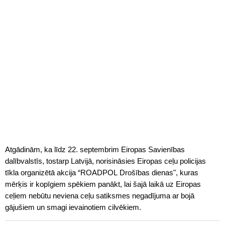
Atgādinām, ka līdz 22. septembrim Eiropas Savienības
dalībvalstīs, tostarp Latvijā, norisināsies Eiropas ceļu policijas
tīkla organizētā akcija “ROADPOL Drošības dienas", kuras
mērķis ir kopīgiem spēkiem panākt, lai šajā laikā uz Eiropas
ceļiem nebūtu neviena ceļu satiksmes negadījuma ar bojā
gājušiem un smagi ievainotiem cilvēkiem.