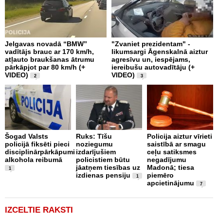
Jelgavas novadā “BMW”
"Zvaniet prezidentam" -
P
vadītājs brauc ar 170 km/h,
likumsargi Āgenskalnā aiztur
p
atļauto braukšanas ātrumu
agresīvu un, iespējams,
a
pārkāpjot par 80 km/h (+
iereibušu autovadītāju (+
VIDEO)
VIDEO)
2
3
O
4
Šogad Valsts
Ruks: Tīšu
Policija aiztur vīrieti
i
policijā fiksēti pieci
noziegumu
saistībā ar smagu
disciplinārpārkāpumi
izdarījušiem
ceļu satiksmes
alkohola reibumā
policistiem būtu
negadījumu
jāatņem tiesības uz
Madonā; tiesa
1
izdienas pensiju
piemēro
1
apcietinājumu
7
IZCELTIE RAKSTI