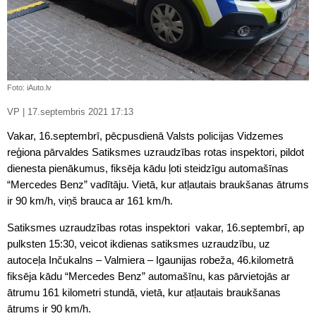
Foto: iAuto.lv
VP | 17.septembris 2021 17:13
Vakar, 16.septembrī, pēcpusdienā Valsts policijas Vidzemes
reģiona pārvaldes Satiksmes uzraudzības rotas inspektori, pildot
dienesta pienākumus, fiksēja kādu ļoti steidzīgu automašīnas
“Mercedes Benz” vadītāju. Vietā, kur atļautais braukšanas ātrums
ir 90 km/h, viņš brauca ar 161 km/h.
Satiksmes uzraudzības rotas inspektori vakar, 16.septembrī, ap
pulksten 15:30, veicot ikdienas satiksmes uzraudzību, uz
autoceļa Inčukalns – Valmiera – Igaunijas robeža, 46.kilometrā
fiksēja kādu “Mercedes Benz” automašīnu, kas pārvietojās ar
ātrumu 161 kilometri stundā, vietā, kur atļautais braukšanas
ātrums ir 90 km/h.