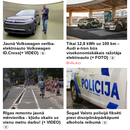
Jaunā Volkswagen cerība-
Tikai 12,8 kWh uz 100 km –
elektroauto Volkswagen
Audi e-tron būs
ID.Cross(+ VIDEO)
visekonomiskākais ražotāja
4
elektroauto (+ FOTO)
3
Rīgas remontu jaunā
Šogad Valsts policijā fiksēti
mērvienība - kļūdu skaits uz
pieci disciplinārpārkāpumi
vienu metru darbu! (+ VIDEO)
alkohola reibumā
1
7