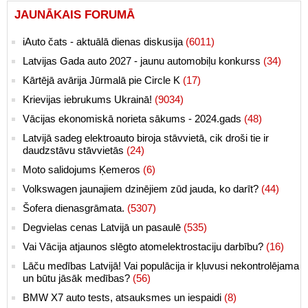
JAUNĀKAIS FORUMĀ
iAuto čats - aktuālā dienas diskusija
(6011)
Latvijas Gada auto 2027 - jaunu automobiļu konkurss
(34)
Kārtējā avārija Jūrmalā pie Circle K
(17)
Krievijas iebrukums Ukrainā!
(9034)
Vācijas ekonomiskā norieta sākums - 2024.gads
(48)
Latvijā sadeg elektroauto biroja stāvvietā, cik droši tie ir
daudzstāvu stāvvietās
(24)
Moto salidojums Ķemeros
(6)
Volkswagen jaunajiem dzinējiem zūd jauda, ko darīt?
(44)
Šofera dienasgrāmata.
(5307)
Degvielas cenas Latvijā un pasaulē
(535)
Vai Vācija atjaunos slēgto atomelektrostaciju darbību?
(16)
Lāču medības Latvijā! Vai populācija ir kļuvusi nekontrolējama
un būtu jāsāk medības?
(56)
BMW X7 auto tests, atsauksmes un iespaidi
(8)