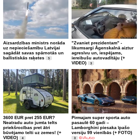
Aizsardzības ministrs norāda
"Zvaniet prezidentam" -
uz nepieciešamību Latvijai
likumsargi Āgenskalnā aiztur
sagādāt savas spārnotās un
agresīvu un, iespējams,
ballistiskās raķetes
iereibušu autovadītāju (+
5
VIDEO)
3
3600 EUR pret 255 EUR?
Pirmajam super sporta auto
Neatradu auto jumta telts
pasaulē 60 gadi –
priekšrocības pret ātri
Lamborghini piesaka īpašo
būvējamo telti uz zemes! (+
versiju 99 vienībās (+ FOTO)
VIDEO)
4
3