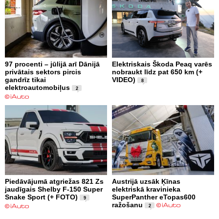
97 procenti – jūlijā arī Dānijā
Elektriskais Škoda Peaq varēs
privātais sektors pircis
nobraukt līdz pat 650 km (+
gandrīz tikai
VIDEO)
8
elektroautomobiļus
2
Piedāvājumā atgriežas 821 Zs
Austrijā uzsāk Ķīnas
jaudīgais Shelby F-150 Super
elektriskā kravinieka
Snake Sport (+ FOTO)
SuperPanther eTopas600
9
ražošanu
2