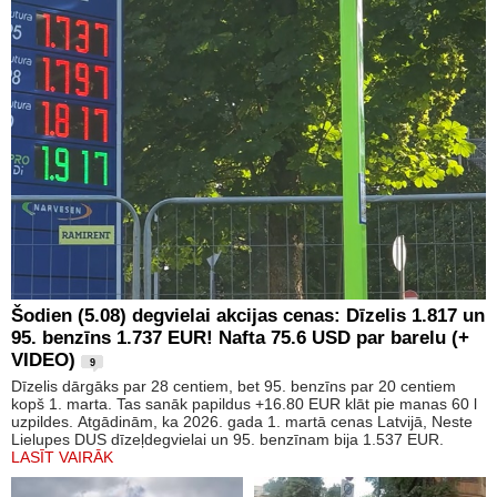
Šodien (5.08) degvielai akcijas cenas: Dīzelis 1.817 un
95. benzīns 1.737 EUR! Nafta 75.6 USD par barelu (+
VIDEO)
9
Dīzelis dārgāks par 28 centiem, bet 95. benzīns par 20 centiem
kopš 1. marta. Tas sanāk papildus +16.80 EUR klāt pie manas 60 l
uzpildes. Atgādinām, ka 2026. gada 1. martā cenas Latvijā, Neste
Lielupes DUS dīzeļdegvielai un 95. benzīnam bija 1.537 EUR.
LASĪT VAIRĀK