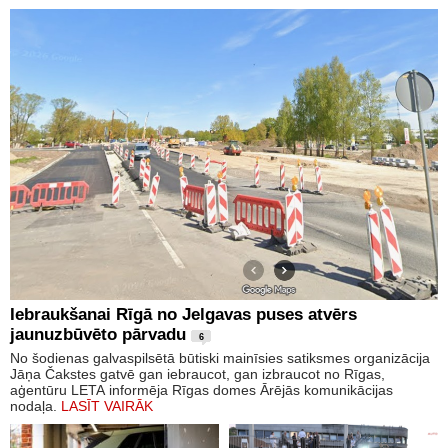
Iebraukšanai Rīgā no Jelgavas puses atvērs
jaunuzbūvēto pārvadu
6
No šodienas galvaspilsētā būtiski mainīsies satiksmes organizācija
Jāņa Čakstes gatvē gan iebraucot, gan izbraucot no Rīgas,
aģentūru LETA informēja Rīgas domes Ārējās komunikācijas
nodaļa.
LASĪT VAIRĀK