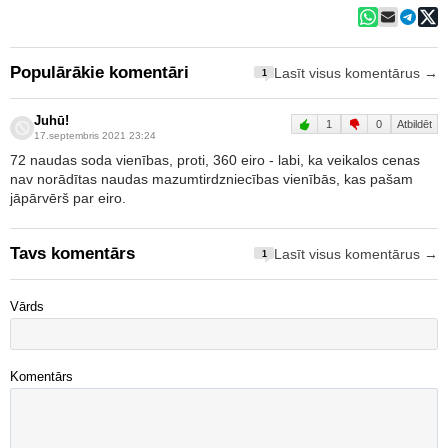
Populārākie komentāri
Lasīt visus komentārus →
1
Juhū!
1
0
Atbildēt
17.septembris 2021 23:24
72 naudas soda vienības, proti, 360 eiro - labi, ka veikalos cenas
nav norādītas naudas mazumtirdzniecības vienībās, kas pašam
jāpārvērš par eiro.
Tavs komentārs
Lasīt visus komentārus →
1
Vārds
Komentārs