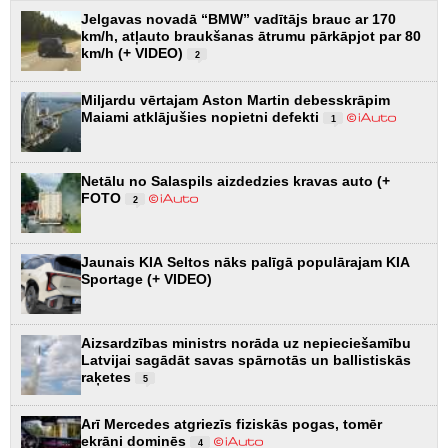
Jelgavas novadā “BMW” vadītājs brauc ar 170
km/h, atļauto braukšanas ātrumu pārkāpjot par 80
km/h (+ VIDEO)
2
Miljardu vērtajam Aston Martin debesskrāpim
Maiami atklājušies nopietni defekti
1
Netālu no Salaspils aizdedzies kravas auto (+
FOTO
2
Jaunais KIA Seltos nāks palīgā populārajam KIA
Sportage (+ VIDEO)
Aizsardzības ministrs norāda uz nepieciešamību
Latvijai sagādāt savas spārnotās un ballistiskās
raķetes
5
Arī Mercedes atgriezīs fiziskās pogas, tomēr
ekrāni dominēs
4