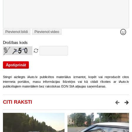
Pievienot bildi
Pievienot video
Drošības kods
Stingri aizliegts iAuto.lv publicētos materiālus izmantot, kopēt vai reproducēt citos
interneta portālos, masu informācijas līdzekļos vai kā citādi rīkoties ar iAuto.lv
publicētajiem materiāliem bez rakstiskas EON SIA atļaujas saņemšanas.
CITI RAKSTI