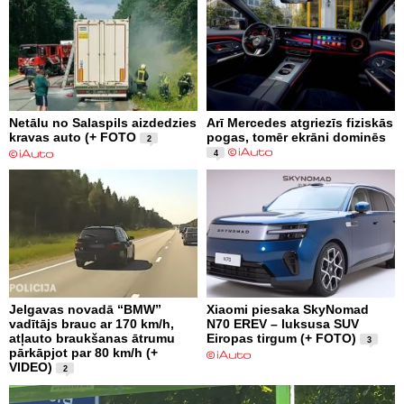
Netālu no Salaspils aizdedzies
Arī Mercedes atgriezīs fiziskās
kravas auto (+ FOTO
pogas, tomēr ekrāni dominēs
2
4
Jelgavas novadā “BMW”
Xiaomi piesaka SkyNomad
vadītājs brauc ar 170 km/h,
N70 EREV – luksusa SUV
atļauto braukšanas ātrumu
Eiropas tirgum (+ FOTO)
3
pārkāpjot par 80 km/h (+
VIDEO)
2