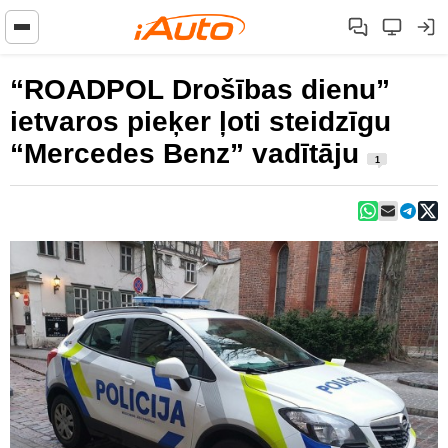
“ROADPOL Drošības dienu”
ietvaros pieķer ļoti steidzīgu
“Mercedes Benz” vadītāju
1