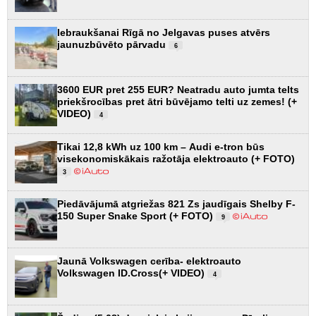
Iebraukšanai Rīgā no Jelgavas puses atvērs
jaunuzbūvēto pārvadu
6
3600 EUR pret 255 EUR? Neatradu auto jumta telts
priekšrocības pret ātri būvējamo telti uz zemes! (+
VIDEO)
4
Tikai 12,8 kWh uz 100 km – Audi e-tron būs
visekonomiskākais ražotāja elektroauto (+ FOTO)
3
Piedāvājumā atgriežas 821 Zs jaudīgais Shelby F-
150 Super Snake Sport (+ FOTO)
9
Jaunā Volkswagen cerība- elektroauto
Volkswagen ID.Cross(+ VIDEO)
4