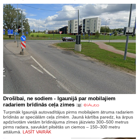
Drošībai, ne sodiem - Igaunijā par mobilajiem
radariem brīdinās ceļa zimes
12
Turpmāk Igaunijā autovadītājus pirms mobilajiem ātruma radariem
brīdinās ar speciālām ceļa zīmēm. Jaunā kārtība paredz, ka ārpus
apdzīvotām vietām brīdinājuma zīmes jāizvieto 300–500 metrus
pirms radara, savukārt pilsētās un ciemos – 150–300 metru
attālumā.
LASĪT VAIRĀK