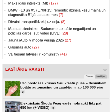
Makslīgais intelekts (MI)
(177)
BMW F10 un X5 (E70/F15) remonts: dzinēja ķēžu maiņa un
diagnostika Rīgā, atsauksmes
(7)
Dīvaini transportlīdzekļi uz ceļa.
(8)
iAuto aculiecinieks: Sadursme, aktuālie negadījumi un
policijas darbs, sūti video (LIVE)
(28)
Jaunā iAuto.lv mobilā versija 2026
(27)
Gaismas auto
(27)
Vai tiešām latvieši ir komunisti?
(41)
LASĪTĀKIE RAKSTI
Dienas
Nedēļas
Pēc postošās krusas Saulkrastu pusē – desmitiem
bojātu automašīnu un zaudējumi ap 100 000 eiro
2
Elektriskais Škoda Peaq varēs nobraukt līdz pat
650 km (+ VIDEO)
8