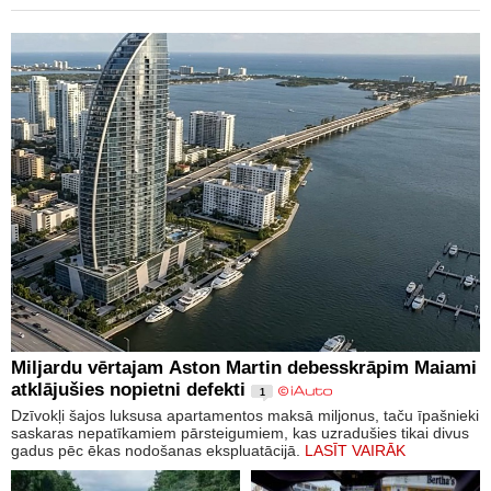
Miljardu vērtajam Aston Martin debesskrāpim Maiami
atklājušies nopietni defekti
1
Dzīvokļi šajos luksusa apartamentos maksā miljonus, taču īpašnieki
saskaras nepatīkamiem pārsteigumiem, kas uzradušies tikai divus
gadus pēc ēkas nodošanas ekspluatācijā.
LASĪT VAIRĀK