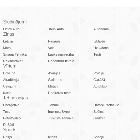
Sludinājumi
Lietoti Auto
Jauni Auto
Autonoma
Ziņas
Latvijā
Pasaulē
Izklaide
Moto
Velo
Uz Ūdens
Smagā Tehnika
Lauksaimniecība
Testi
Reklāmraksti
Redaktora Izvēle
Vīriem
Drošība
Avārijas
Policija
Akadēmija
Satiksme
Garāžā
Ceļojumi
Militāri
Autoklubi
Karte
Reakcijas tests
Tehnoloģijas
Enerģētika
Tālruņi
Datori&Portatīvie
Testi
Internets&App
Spēles
Foto&Video
TV&Cita Tehnika
Gadžeti
Dažādi
Sports
Rallijs
Kross
Šoseja