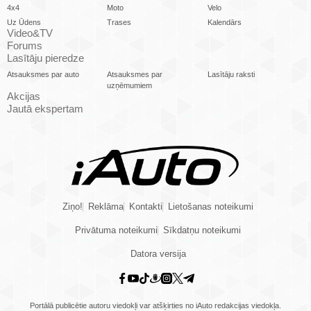
4x4
Moto
Velo
Uz Ūdens
Trases
Kalendārs
Video&TV
Forums
Lasītāju pieredze
Atsauksmes par auto
Atsauksmes par
Lasītāju raksti
uzņēmumiem
Akcijas
Jautā ekspertam
Ziņo!
Reklāma
Kontakti
Lietošanas noteikumi
Privātuma noteikumi
Sīkdatņu noteikumi
Datora versija
Portālā publicētie autoru viedokļi var atšķirties no iAuto redakcijas viedokļa.