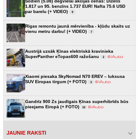
Šodien (5.08) degvielai akcijas cenas: Dīzelis
1.817 un 95. benzīns 1.737 EUR! Nafta 75.6 USD
par barelu (+ VIDEO)
9
Rīgas remontu jaunā mērvienība - kļūdu skaits uz
vienu metru darbu! (+ VIDEO)
7
Austrijā uzsāk Ķīnas elektriskā kravinieka
SuperPanther eTopas600 ražošanu
2
Xiaomi piesaka SkyNomad N70 EREV – luksusa
SUV Eiropas tirgum (+ FOTO)
3
Gandrīz 900 Zs jaudīgais Ķīnas superhibrīds būs
pieejams Eiropā (+ FOTO)
10
JAUNIE RAKSTI