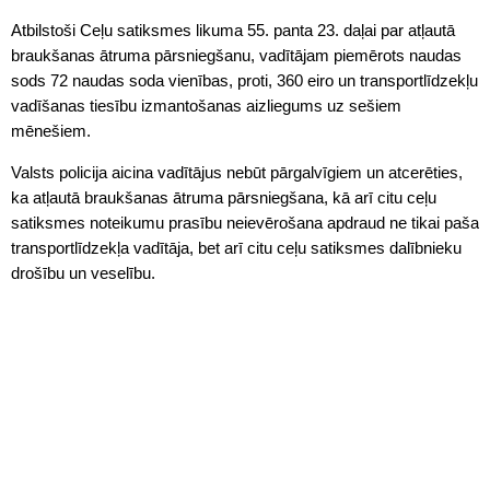
Atbilstoši Ceļu satiksmes likuma 55. panta 23. daļai par atļautā
braukšanas ātruma pārsniegšanu, vadītājam piemērots naudas
sods 72 naudas soda vienības, proti, 360 eiro un transportlīdzekļu
vadīšanas tiesību izmantošanas aizliegums uz sešiem
mēnešiem.
Valsts policija aicina vadītājus nebūt pārgalvīgiem un atcerēties,
ka atļautā braukšanas ātruma pārsniegšana, kā arī citu ceļu
satiksmes noteikumu prasību neievērošana apdraud ne tikai paša
transportlīdzekļa vadītāja, bet arī citu ceļu satiksmes dalībnieku
drošību un veselību.