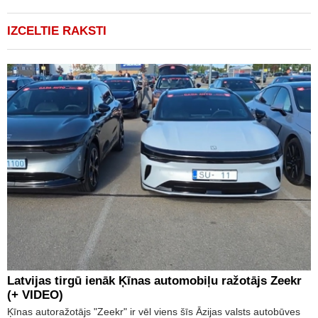
IZCELTIE RAKSTI
Latvijas tirgū ienāk Ķīnas automobiļu ražotājs Zeekr
(+ VIDEO)
Ķīnas autoražotājs "Zeekr" ir vēl viens šīs Āzijas valsts autobūves