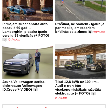
Pirmajam super sporta auto
Drošībai, ne sodiem - Igaunijā
pasaulē 60 gadi –
par mobilajiem radariem
Lamborghini piesaka īpašo
brīdinās ceļa zimes
12
versiju 99 vienībās (+ FOTO)
3
Jaunā Volkswagen cerība-
Tikai 12,8 kWh uz 100 km –
elektroauto Volkswagen
Audi e-tron būs
ID.Cross(+ VIDEO)
visekonomiskākais ražotāja
5
elektroauto (+ FOTO)
3