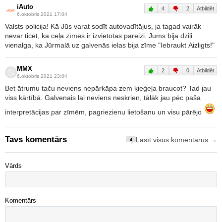
iAuto
4
2
Atbildēt
6.oktobris 2021 17:04
Valsts policija! Kā Jūs varat sodīt autovadītājus, ja tagad vairāk
nevar ticēt, ka ceļa zīmes ir izvietotas pareizi. Jums bija dziļi
vienalga, ka Jūrmalā uz galvenās ielas bija zīme "Iebraukt Aizligts!"
MMX
2
0
Atbildēt
6.oktobris 2021 23:04
Bet ātrumu taču neviens nepārkāpa zem ķieģeļa braucot? Tad jau
viss kārtībā. Galvenais lai neviens neskrien, tālāk jau pēc paša
interpretācijas par zīmēm, pagriezienu lietošanu un visu pārējo
Tavs komentārs
Lasīt visus komentārus →
4
Vārds
Komentārs