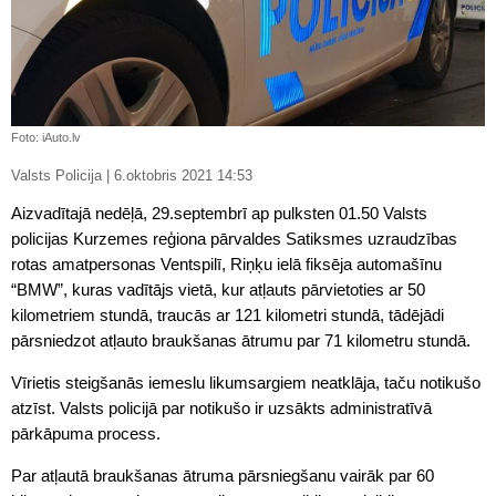
Foto: iAuto.lv
Valsts Policija | 6.oktobris 2021 14:53
Aizvadītajā nedēļā, 29.septembrī ap pulksten 01.50 Valsts
policijas Kurzemes reģiona pārvaldes Satiksmes uzraudzības
rotas amatpersonas Ventspilī, Riņķu ielā fiksēja automašīnu
“BMW”, kuras vadītājs vietā, kur atļauts pārvietoties ar 50
kilometriem stundā, traucās ar 121 kilometri stundā, tādējādi
pārsniedzot atļauto braukšanas ātrumu par 71 kilometru stundā.
Vīrietis steigšanās iemeslu likumsargiem neatklāja, taču notikušo
atzīst. Valsts policijā par notikušo ir uzsākts administratīvā
pārkāpuma process.
Par atļautā braukšanas ātruma pārsniegšanu vairāk par 60