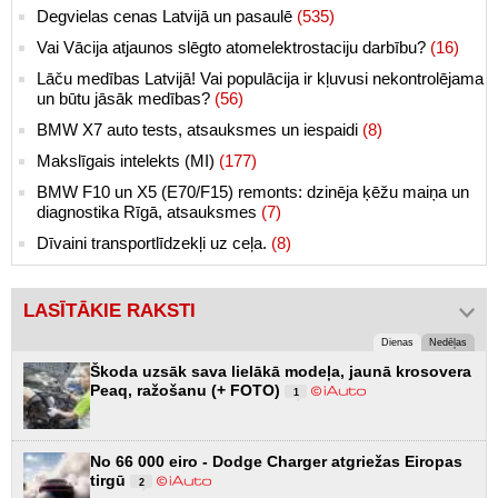
Degvielas cenas Latvijā un pasaulē
(535)
Vai Vācija atjaunos slēgto atomelektrostaciju darbību?
(16)
Lāču medības Latvijā! Vai populācija ir kļuvusi nekontrolējama
un būtu jāsāk medības?
(56)
BMW X7 auto tests, atsauksmes un iespaidi
(8)
Makslīgais intelekts (MI)
(177)
BMW F10 un X5 (E70/F15) remonts: dzinēja ķēžu maiņa un
diagnostika Rīgā, atsauksmes
(7)
Dīvaini transportlīdzekļi uz ceļa.
(8)
LASĪTĀKIE RAKSTI
Dienas
Nedēļas
Škoda uzsāk sava lielākā modeļa, jaunā krosovera
Peaq, ražošanu (+ FOTO)
1
No 66 000 eiro - Dodge Charger atgriežas Eiropas
tirgū
2