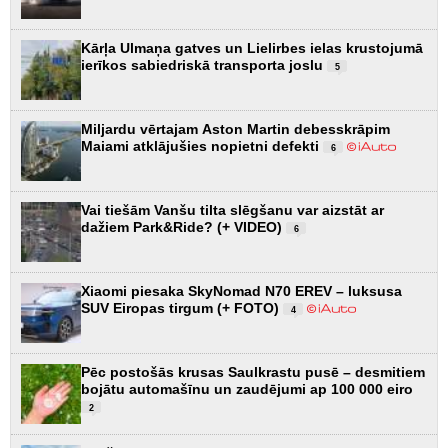
Kārļa Ulmaņa gatves un Lielirbes ielas krustojumā
ierīkos sabiedriskā transporta joslu
5
Miljardu vērtajam Aston Martin debesskrāpim
Maiami atklājušies nopietni defekti
6
Vai tiešām Vanšu tilta slēgšanu var aizstāt ar
dažiem Park&Ride? (+ VIDEO)
6
Xiaomi piesaka SkyNomad N70 EREV – luksusa
SUV Eiropas tirgum (+ FOTO)
4
Pēc postošās krusas Saulkrastu pusē – desmitiem
bojātu automašīnu un zaudējumi ap 100 000 eiro
2