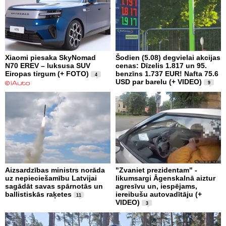
Xiaomi piesaka SkyNomad
Šodien (5.08) degvielai akcijas
N70 EREV – luksusa SUV
cenas: Dīzelis 1.817 un 95.
Eiropas tirgum (+ FOTO)
benzīns 1.737 EUR! Nafta 75.6
4
USD par barelu (+ VIDEO)
9
Aizsardzības ministrs norāda
"Zvaniet prezidentam" -
uz nepieciešamību Latvijai
likumsargi Āgenskalnā aiztur
sagādāt savas spārnotās un
agresīvu un, iespējams,
ballistiskās raķetes
iereibušu autovadītāju (+
11
VIDEO)
3