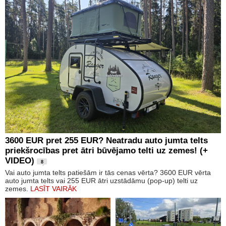
3600 EUR pret 255 EUR? Neatradu auto jumta telts
priekšrocības pret ātri būvējamo telti uz zemes! (+
VIDEO)
8
Vai auto jumta telts patiešām ir tās cenas vērta? 3600 EUR vērta
auto jumta telts vai 255 EUR ātri uzstādāmu (pop-up) telti uz
zemes.
LASĪT VAIRĀK