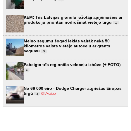
KEM: Trīs Latvijas granulu ražotāji apņēmušies ar
produkciju prioritāri nodrošināt vietējo tirgu
1
Melno segumu šogad ieklās vairāk nekā 50
kilometros valsts vietējo autoceļu ar grants
segumu
5
Pabeigta trīs reģionālo veloceļu izbūve (+ FOTO)
4
No 66 000 eiro - Dodge Charger atgriežas Eiropas
tirgū
2