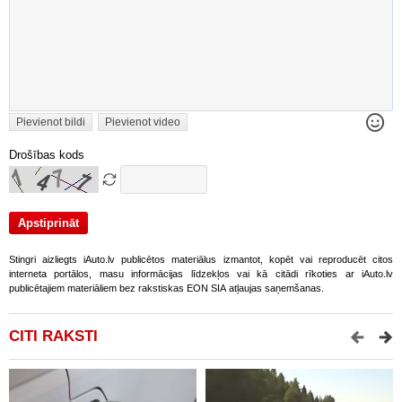
Pievienot bildi
Pievienot video
Drošības kods
Stingri aizliegts iAuto.lv publicētos materiālus izmantot, kopēt vai reproducēt citos
interneta portālos, masu informācijas līdzekļos vai kā citādi rīkoties ar iAuto.lv
publicētajiem materiāliem bez rakstiskas EON SIA atļaujas saņemšanas.
CITI RAKSTI