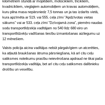
kilometriem stundā ar mopēdiem, motocikliem, tricikliem,
kvadricikliem, vieglajiem automobiļiem un kravas automobiļiem,
kuru pilna masa nepārsniedz 7,5 tonnas un ja tas izdarīts vietā,
kura apzīmēta ar 519. vai 555. ceļa zīmi "Apdzīvotas vietas
sākums" vai ar 533. ceļa zīmi "Dzīvojamā zona", piemēro naudas
sodu transportlīdzekļa vadītājam no 540 līdz 680 eiro un
transportlīdzekļu vadīšanas tiesību izmantošanas aizliegumu uz
12 mēnešiem.
Valsts policija aicina vadītājus nebūt pārgalvīgiem un atcerēties,
ka atļautā braukšanas ātruma pārsniegšana, kā arī citu ceļu
satiksmes noteikumu prasību neievērošana apdraud ne tikai paša
transportlīdzekļa vadītāja, bet arī citu ceļu satiksmes dalībnieku
drošību un veselību.