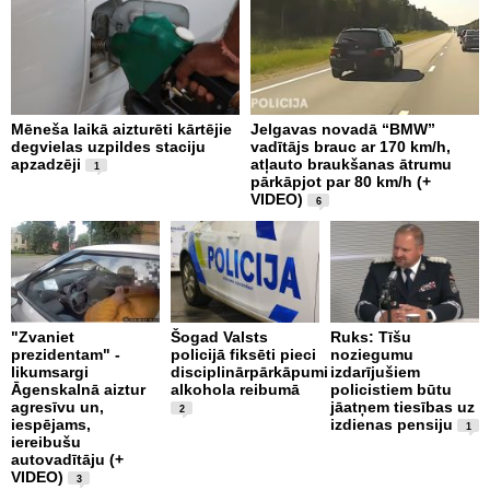
Mēneša laikā aizturēti kārtējie
Jelgavas novadā “BMW”
P
degvielas uzpildes staciju
vadītājs brauc ar 170 km/h,
s
apzadzēji
atļauto braukšanas ātrumu
n
1
pārkāpjot par 80 km/h (+
p
VIDEO)
6
B
"Zvaniet
Šogad Valsts
Ruks: Tīšu
o
prezidentam" -
policijā fiksēti pieci
noziegumu
p
likumsargi
disciplinārpārkāpumi
izdarījušiem
c
Āgenskalnā aiztur
alkohola reibumā
policistiem būtu
i
agresīvu un,
jāatņem tiesības uz
u
2
iespējams,
izdienas pensiju
1
iereibušu
autovadītāju (+
VIDEO)
3