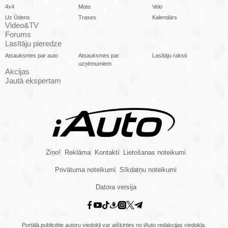
4x4
Moto
Velo
Uz Ūdens
Trases
Kalendārs
Video&TV
Forums
Lasītāju pieredze
Atsauksmes par auto
Atsauksmes par
Lasītāju raksti
uzņēmumiem
Akcijas
Jautā ekspertam
Ziņo!
Reklāma
Kontakti
Lietošanas noteikumi
Privātuma noteikumi
Sīkdatņu noteikumi
Datora versija
Portālā publicētie autoru viedokļi var atšķirties no iAuto redakcijas viedokļa.