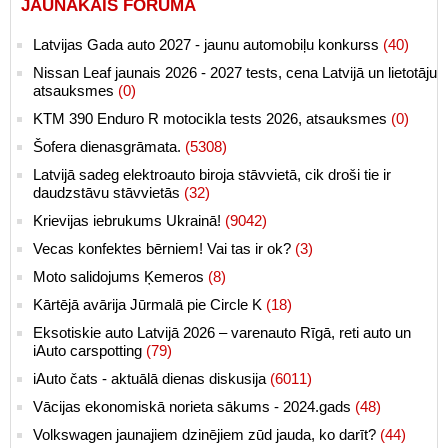
JAUNĀKAIS FORUMĀ
Latvijas Gada auto 2027 - jaunu automobiļu konkurss
(40)
Nissan Leaf jaunais 2026 - 2027 tests, cena Latvijā un lietotāju
atsauksmes
(0)
KTM 390 Enduro R motocikla tests 2026, atsauksmes
(0)
Šofera dienasgrāmata.
(5308)
Latvijā sadeg elektroauto biroja stāvvietā, cik droši tie ir
daudzstāvu stāvvietās
(32)
Krievijas iebrukums Ukrainā!
(9042)
Vecas konfektes bērniem! Vai tas ir ok?
(3)
Moto salidojums Ķemeros
(8)
Kārtējā avārija Jūrmalā pie Circle K
(18)
Eksotiskie auto Latvijā 2026 – varenauto Rīgā, reti auto un
iAuto carspotting
(79)
iAuto čats - aktuālā dienas diskusija
(6011)
Vācijas ekonomiskā norieta sākums - 2024.gads
(48)
Volkswagen jaunajiem dzinējiem zūd jauda, ko darīt?
(44)