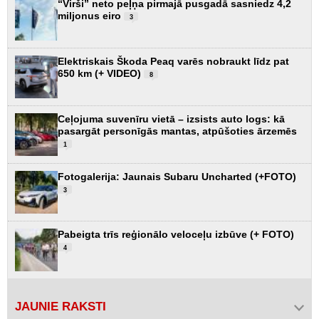
“Virši” neto peļņa pirmajā pusgadā sasniedz 4,2
miljonus eiro
3
Elektriskais Škoda Peaq varēs nobraukt līdz pat
650 km (+ VIDEO)
8
Ceļojuma suvenīru vietā – izsists auto logs: kā
pasargāt personīgās mantas, atpūšoties ārzemēs
1
Fotogalerija: Jaunais Subaru Uncharted (+FOTO)
3
Pabeigta trīs reģionālo veloceļu izbūve (+ FOTO)
4
JAUNIE RAKSTI