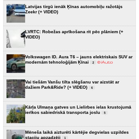
Latvijas tirgū ienāk Ķīnas automobiļu ražotājs
Zeekr (+ VIDEO)
LVRTC: Robežas aprīkošana rit pēc plāniem (+
VIDEO)
Volkswagen ID. Aura T6 – jauns elektriskais SUV ar
modernām tehnoloģijām Ķīnai
2
Vai tiešām Vanšu tilta slēgšanu var aizstāt ar
dažiem Park&Ride? (+ VIDEO)
6
Kārļa Ulmaņa gatves un Lielirbes ielas krustojumā
ierīkos sabiedriskā transporta joslu
5
Mēneša laikā aizturēti kārtējie degvielas uzpildes
staciju apzadzēji
1