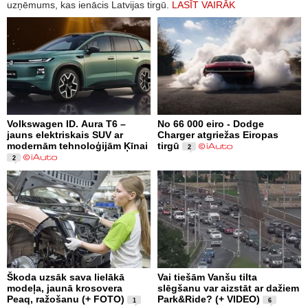
uzņēmums, kas ienācis Latvijas tirgū.
LASĪT VAIRĀK
Volkswagen ID. Aura T6 –
No 66 000 eiro - Dodge
jauns elektriskais SUV ar
Charger atgriežas Eiropas
modernām tehnoloģijām Ķīnai
tirgū
2
2
Škoda uzsāk sava lielākā
Vai tiešām Vanšu tilta
modeļa, jaunā krosovera
slēgšanu var aizstāt ar dažiem
Peaq, ražošanu (+ FOTO)
Park&Ride? (+ VIDEO)
1
6