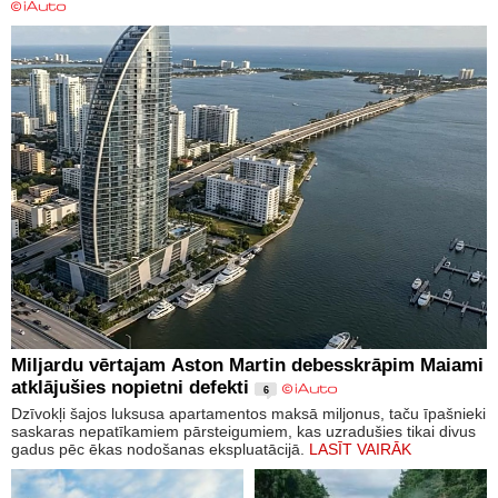
Miljardu vērtajam Aston Martin debesskrāpim Maiami
atklājušies nopietni defekti
6
Dzīvokļi šajos luksusa apartamentos maksā miljonus, taču īpašnieki
saskaras nepatīkamiem pārsteigumiem, kas uzradušies tikai divus
gadus pēc ēkas nodošanas ekspluatācijā.
LASĪT VAIRĀK