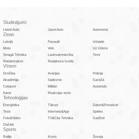
Sludinājumi
Lietoti Auto
Jauni Auto
Autonoma
Ziņas
Latvijā
Pasaulē
Izklaide
Moto
Velo
Uz Ūdens
Smagā Tehnika
Lauksaimniecība
Testi
Reklāmraksti
Redaktora Izvēle
Vīriem
Drošība
Avārijas
Policija
Akadēmija
Satiksme
Garāžā
Ceļojumi
Militāri
Autoklubi
Karte
Reakcijas tests
Tehnoloģijas
Enerģētika
Tālruņi
Datori&Portatīvie
Testi
Internets&App
Spēles
Foto&Video
TV&Cita Tehnika
Gadžeti
Dažādi
Sports
Rallijs
Kross
Šoseja