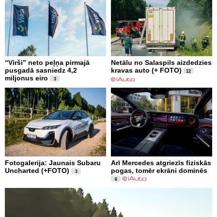
“Virši” neto peļņa pirmajā
Netālu no Salaspils aizdedzies
pusgadā sasniedz 4,2
kravas auto (+ FOTO)
12
miljonus eiro
3
Fotogalerija: Jaunais Subaru
Arī Mercedes atgriezīs fiziskās
Uncharted (+FOTO)
pogas, tomēr ekrāni dominēs
3
6