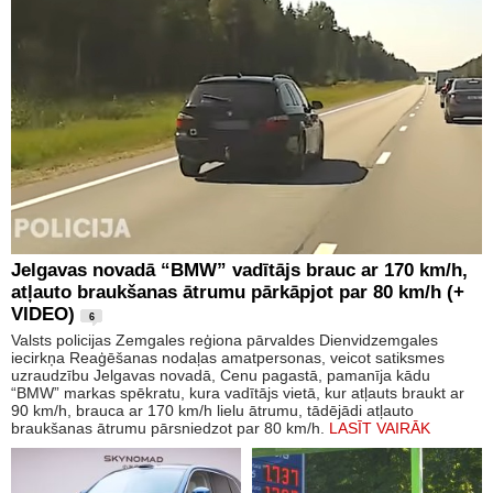
Jelgavas novadā “BMW” vadītājs brauc ar 170 km/h,
atļauto braukšanas ātrumu pārkāpjot par 80 km/h (+
VIDEO)
6
Valsts policijas Zemgales reģiona pārvaldes Dienvidzemgales
iecirkņa Reaģēšanas nodaļas amatpersonas, veicot satiksmes
uzraudzību Jelgavas novadā, Cenu pagastā, pamanīja kādu
“BMW” markas spēkratu, kura vadītājs vietā, kur atļauts braukt ar
90 km/h, brauca ar 170 km/h lielu ātrumu, tādējādi atļauto
braukšanas ātrumu pārsniedzot par 80 km/h.
LASĪT VAIRĀK