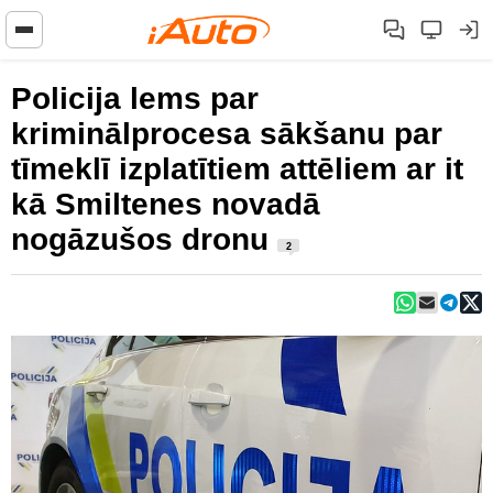
Policija lems par
kriminālprocesa sākšanu par
tīmeklī izplatītiem attēliem ar it
kā Smiltenes novadā
nogāzušos dronu
2