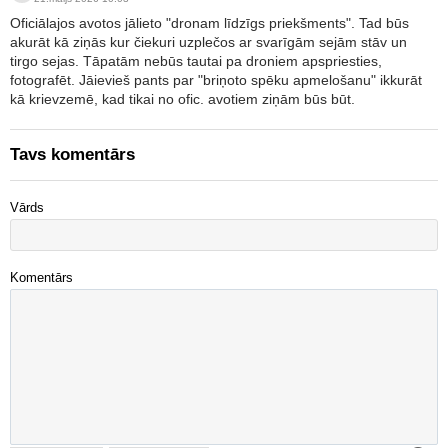
Oficiālajos avotos jālieto "dronam līdzīgs priekšments". Tad būs
akurāt kā ziņās kur čiekuri uzplečos ar svarīgām sejām stāv un
tirgo sejas. Tāpatām nebūs tautai pa droniem apspriesties,
fotografēt. Jāievieš pants par "briņoto spēku apmelošanu" ikkurāt
kā krievzemē, kad tikai no ofic. avotiem ziņām būs būt.
Tavs komentārs
Vārds
Komentārs