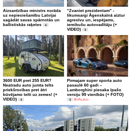
Aizsardzības ministrs norāda
"Zvaniet prezidentam" -
uz nepieciešamību Latvijai
likumsargi Āgenskalnā aiztur
sagādāt savas spārnotās un
agresīvu un, iespējams,
ballistiskās raķetes
iereibušu autovadītāju (+
4
VIDEO)
3
3600 EUR pret 255 EUR?
Pirmajam super sporta auto
Neatradu auto jumta telts
pasaulē 60 gadi –
priekšrocības pret ātri
Lamborghini piesaka īpašo
būvējamo telti uz zemes! (+
versiju 99 vienībās (+ FOTO)
VIDEO)
4
3