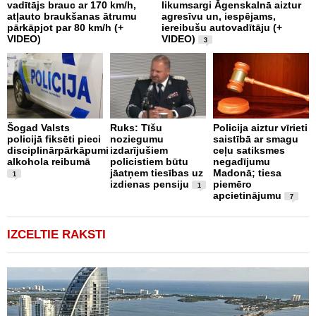
vadītājs brauc ar 170 km/h,
likumsargi Āgenskalnā aiztur
p
atļauto braukšanas ātrumu
agresīvu un, iespējams,
a
pārkāpjot par 80 km/h (+
iereibušu autovadītāju (+
VIDEO)
VIDEO)
3
O
4
Šogad Valsts
Ruks: Tīšu
Policija aiztur vīrieti
i
policijā fiksēti pieci
noziegumu
saistībā ar smagu
disciplinārpārkāpumi
izdarījušiem
ceļu satiksmes
alkohola reibumā
policistiem būtu
negadījumu
jāatņem tiesības uz
Madonā; tiesa
1
izdienas pensiju
piemēro
1
apcietinājumu
7
IZCELTIE RAKSTI