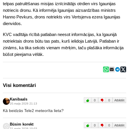
telpas patrulēšanas misijas iznīcinātājs otrdien virs Igaunijas
notriecis dronu. Kā informēja Igaunijas aizsardzības ministrs
Hanno Pevkurs, drons notriekts virs Vertsjerva ezera Igaunijas
dienvidos.
KVC vadītāja rīcībā patlaban neesot informācijas, ka Igaunijā
notriektais drons būtu tas pats, kurš ielidoja Latvijā. Patlaban ir
zināms, ka tika sekots vienam mērķim, taču plašāka informācija
būšot pieejama vēlāk.
Visi komentāri
Kanibaals
0
0
Atbildēt
20.maijs 2026 21:13
Kā beidzās Tele2 meteorīta lieta?
Būsim korekt
0
0
Atbildēt
21.maijs 2026 10:03