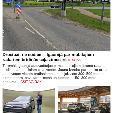
Drošībai, ne sodiem - Igaunijā par mobilajiem
radariem brīdinās ceļa zimes
12
Turpmāk Igaunijā autovadītājus pirms mobilajiem ātruma radariem
brīdinās ar speciālām ceļa zīmēm. Jaunā kārtība paredz, ka ārpus
apdzīvotām vietām brīdinājuma zīmes jāizvieto 300–500 metrus
pirms radara, savukārt pilsētās un ciemos – 150–300 metru
attālumā.
LASĪT VAIRĀK