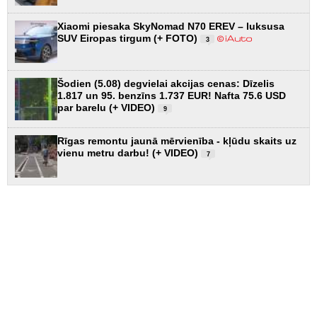
Xiaomi piesaka SkyNomad N70 EREV – luksusa
SUV Eiropas tirgum (+ FOTO)
3
Šodien (5.08) degvielai akcijas cenas: Dīzelis
1.817 un 95. benzīns 1.737 EUR! Nafta 75.6 USD
par barelu (+ VIDEO)
9
Rīgas remontu jaunā mērvienība - kļūdu skaits uz
vienu metru darbu! (+ VIDEO)
7