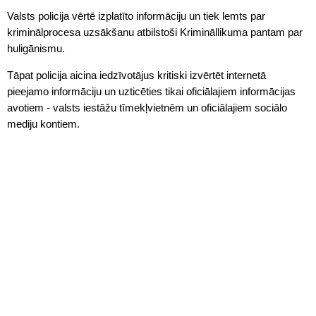
Valsts policija vērtē izplatīto informāciju un tiek lemts par
kriminālprocesa uzsākšanu atbilstoši Krimināllikuma pantam par
huligānismu.
Tāpat policija aicina iedzīvotājus kritiski izvērtēt internetā
pieejamo informāciju un uzticēties tikai oficiālajiem informācijas
avotiem - valsts iestāžu tīmekļvietnēm un oficiālajiem sociālo
mediju kontiem.