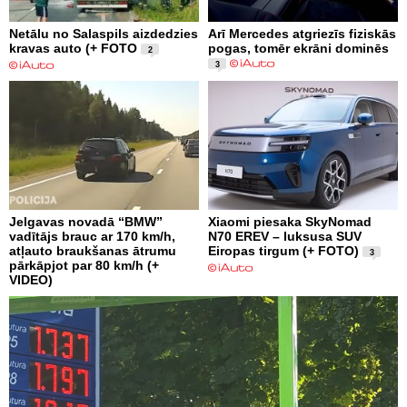
Netālu no Salaspils aizdedzies
Arī Mercedes atgriezīs fiziskās
kravas auto (+ FOTO
pogas, tomēr ekrāni dominēs
2
3
Jelgavas novadā “BMW”
Xiaomi piesaka SkyNomad
vadītājs brauc ar 170 km/h,
N70 EREV – luksusa SUV
atļauto braukšanas ātrumu
Eiropas tirgum (+ FOTO)
3
pārkāpjot par 80 km/h (+
VIDEO)