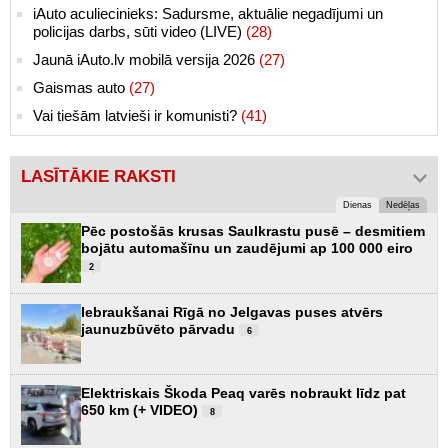
iAuto aculiecinieks: Sadursme, aktuālie negadījumi un
policijas darbs, sūti video (LIVE)
(28)
Jaunā iAuto.lv mobilā versija 2026
(27)
Gaismas auto
(27)
Vai tiešām latvieši ir komunisti?
(41)
LASĪTĀKIE RAKSTI
Dienas
Nedēļas
Pēc postošās krusas Saulkrastu pusē – desmitiem
bojātu automašīnu un zaudējumi ap 100 000 eiro
2
Iebraukšanai Rīgā no Jelgavas puses atvērs
jaunuzbūvēto pārvadu
6
Elektriskais Škoda Peaq varēs nobraukt līdz pat
650 km (+ VIDEO)
8