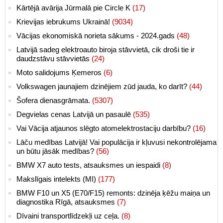
Kārtējā avārija Jūrmalā pie Circle K
(17)
Krievijas iebrukums Ukrainā!
(9034)
Vācijas ekonomiskā norieta sākums - 2024.gads
(48)
Latvijā sadeg elektroauto biroja stāvvietā, cik droši tie ir
daudzstāvu stāvvietās
(24)
Moto salidojums Ķemeros
(6)
Volkswagen jaunajiem dzinējiem zūd jauda, ko darīt?
(44)
Šofera dienasgrāmata.
(5307)
Degvielas cenas Latvijā un pasaulē
(535)
Vai Vācija atjaunos slēgto atomelektrostaciju darbību?
(16)
Lāču medības Latvijā! Vai populācija ir kļuvusi nekontrolējama
un būtu jāsāk medības?
(56)
BMW X7 auto tests, atsauksmes un iespaidi
(8)
Makslīgais intelekts (MI)
(177)
BMW F10 un X5 (E70/F15) remonts: dzinēja ķēžu maiņa un
diagnostika Rīgā, atsauksmes
(7)
Dīvaini transportlīdzekļi uz ceļa.
(8)