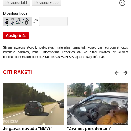
Pievienot bildi
Pievienot video
Drošības kods
Stingri aizliegts iAuto.lv publicētos materiālus izmantot, kopēt vai reproducēt citos
interneta portālos, masu informācijas līdzekļos vai kā citādi rīkoties ar iAuto.lv
publicētajiem materiāliem bez rakstiskas EON SIA atļaujas saņemšanas.
CITI RAKSTI
Jelgavas novadā “BMW”
"Zvaniet prezidentam" -
P