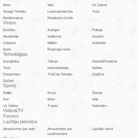
Moto
Velo
Uz Ūdens
Smagā Tehnika
Lauksaimniecība
Testi
Reklāmraksti
Redaktora Izvēle
Vīriem
Drošība
Avārijas
Policija
Akadēmija
Satiksme
Garāžā
Ceļojumi
Militāri
Autoklubi
Karte
Reakcijas tests
Tehnoloģijas
Enerģētika
Tālruņi
Datori&Portatīvie
Testi
Internets&App
Spēles
Foto&Video
TV&Cita Tehnika
Gadžeti
Dažādi
Sports
Rallijs
Kross
Šoseja
4x4
Moto
Velo
Uz Ūdens
Trases
Kalendārs
Video&TV
Forums
Lasītāju pieredze
Atsauksmes par auto
Atsauksmes par
Lasītāju raksti
uzņēmumiem