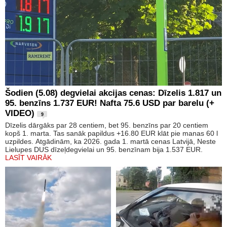
Šodien (5.08) degvielai akcijas cenas: Dīzelis 1.817 un
95. benzīns 1.737 EUR! Nafta 75.6 USD par barelu (+
VIDEO)
9
Dīzelis dārgāks par 28 centiem, bet 95. benzīns par 20 centiem
kopš 1. marta. Tas sanāk papildus +16.80 EUR klāt pie manas 60 l
uzpildes. Atgādinām, ka 2026. gada 1. martā cenas Latvijā, Neste
Lielupes DUS dīzeļdegvielai un 95. benzīnam bija 1.537 EUR.
LASĪT VAIRĀK