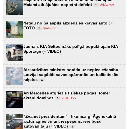
Maiami atklājušies nopietni defekti
1
Netālu no Salaspils aizdedzies kravas auto (+
FOTO
2
Jaunais KIA Seltos nāks palīgā populārajam KIA
Sportage (+ VIDEO)
Aizsardzības ministrs norāda uz nepieciešamību
Latvijai sagādāt savas spārnotās un ballistiskās
raķetes
4
Arī Mercedes atgriezīs fiziskās pogas, tomēr
ekrāni dominēs
3
"Zvaniet prezidentam" - likumsargi Āgenskalnā
aiztur agresīvu un, iespējams, iereibušu
autovadītāju (+ VIDEO)
3