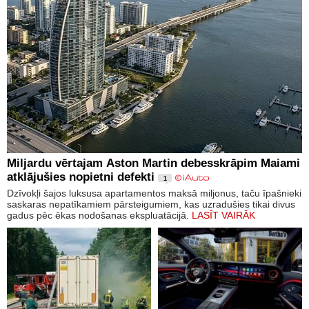
Miljardu vērtajam Aston Martin debesskrāpim Maiami
atklājušies nopietni defekti
1
Dzīvokļi šajos luksusa apartamentos maksā miljonus, taču īpašnieki
saskaras nepatīkamiem pārsteigumiem, kas uzradušies tikai divus
gadus pēc ēkas nodošanas ekspluatācijā.
LASĪT VAIRĀK