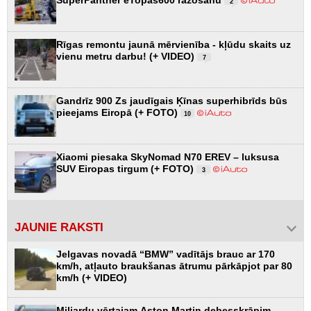
2
Rīgas remontu jaunā mērvienība - kļūdu skaits uz
vienu metru darbu! (+ VIDEO)
7
Gandrīz 900 Zs jaudīgais Ķīnas superhibrīds būs
pieejams Eiropā (+ FOTO)
10
Xiaomi piesaka SkyNomad N70 EREV – luksusa
SUV Eiropas tirgum (+ FOTO)
3
JAUNIE RAKSTI
Jelgavas novadā “BMW” vadītājs brauc ar 170
km/h, atļauto braukšanas ātrumu pārkāpjot par 80
km/h (+ VIDEO)
Miljardu vērtajam Aston Martin debesskrāpim