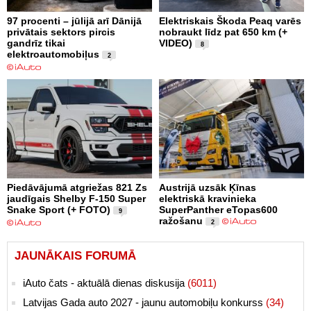
97 procenti – jūlijā arī Dānijā
Elektriskais Škoda Peaq varēs
privātais sektors pircis
nobraukt līdz pat 650 km (+
gandrīz tikai
VIDEO)
8
elektroautomobiļus
2
Piedāvājumā atgriežas 821 Zs
Austrijā uzsāk Ķīnas
jaudīgais Shelby F-150 Super
elektriskā kravinieka
Snake Sport (+ FOTO)
SuperPanther eTopas600
9
ražošanu
2
JAUNĀKAIS FORUMĀ
iAuto čats - aktuālā dienas diskusija
(6011)
Latvijas Gada auto 2027 - jaunu automobiļu konkurss
(34)