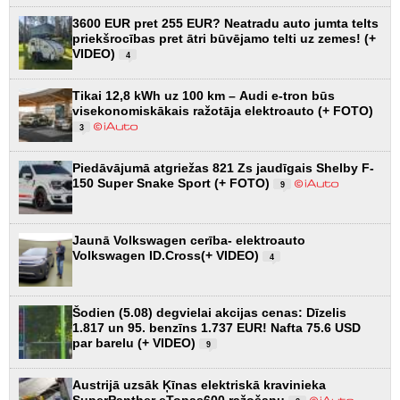
3600 EUR pret 255 EUR? Neatradu auto jumta telts
priekšrocības pret ātri būvējamo telti uz zemes! (+
VIDEO)
4
Tikai 12,8 kWh uz 100 km – Audi e-tron būs
visekonomiskākais ražotāja elektroauto (+ FOTO)
3
Piedāvājumā atgriežas 821 Zs jaudīgais Shelby F-
150 Super Snake Sport (+ FOTO)
9
Jaunā Volkswagen cerība- elektroauto
Volkswagen ID.Cross(+ VIDEO)
4
Šodien (5.08) degvielai akcijas cenas: Dīzelis
1.817 un 95. benzīns 1.737 EUR! Nafta 75.6 USD
par barelu (+ VIDEO)
9
Austrijā uzsāk Ķīnas elektriskā kravinieka
SuperPanther eTopas600 ražošanu