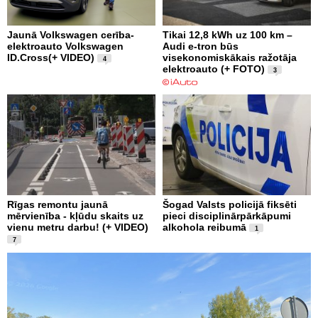
Jaunā Volkswagen cerība-
Tikai 12,8 kWh uz 100 km –
elektroauto Volkswagen
Audi e-tron būs
ID.Cross(+ VIDEO)
visekonomiskākais ražotāja
4
elektroauto (+ FOTO)
3
Rīgas remontu jaunā
Šogad Valsts policijā fiksēti
mērvienība - kļūdu skaits uz
pieci disciplinārpārkāpumi
vienu metru darbu! (+ VIDEO)
alkohola reibumā
1
7