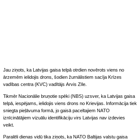
Jau ziņots, ka Latvijas gaisa telpā otrdien novērots viens no
ārzemēm ielidojis drons, šodien žurnālistiem sacīja Krīzes
vadības centra (KVC) vadītājs Arvis Zīle.
Tikmēr Nacionālie bruņotie spēki (NBS) uzsver, ka Latvijas gaisa
telpā, iespējams, ielidojis viens drons no Krievijas. Informācija tiek
sniegta pieļāvuma formā, jo gaisā paceltajiem NATO
iznīcinātājiem vizuālu identifikāciju virs Latvijas nav izdevies
veikt.
Paralēli dienas vidū tika ziņots, ka NATO Baltijas valstu gaisa