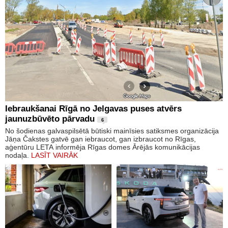
Iebraukšanai Rīgā no Jelgavas puses atvērs
jaunuzbūvēto pārvadu
6
No šodienas galvaspilsētā būtiski mainīsies satiksmes organizācija
Jāņa Čakstes gatvē gan iebraucot, gan izbraucot no Rīgas,
aģentūru LETA informēja Rīgas domes Ārējās komunikācijas
nodaļa.
LASĪT VAIRĀK