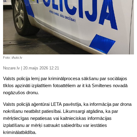
Foto: iAuto.lv
Nozare.lv | 20.maijs 2026 12:21
Valsts policija lemj par kriminālprocesa sākšanu par sociālajos
tīklos apzināti izplatītiem fotoattēliem ar it kā Smiltenes novadā
nogāzušos dronu.
Valsts policijā aģentūrai LETA pavēstīja, ka informācija par drona
nokrišanu neatbilst patiesībai. Likumsargi atgādina, ka par
mērķtiecīgas nepatiesas vai kaitnieciskas informācijas
izplatīšanu ar mērķi satraukt sabiedrību var iestāties
kriminālatbildība.