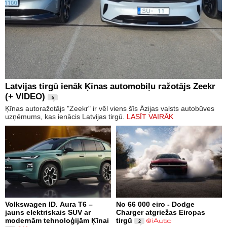
Latvijas tirgū ienāk Ķīnas automobiļu ražotājs Zeekr
(+ VIDEO)
5
Ķīnas autoražotājs "Zeekr" ir vēl viens šīs Āzijas valsts autobūves
uzņēmums, kas ienācis Latvijas tirgū.
LASĪT VAIRĀK
Volkswagen ID. Aura T6 –
No 66 000 eiro - Dodge
jauns elektriskais SUV ar
Charger atgriežas Eiropas
modernām tehnoloģijām Ķīnai
tirgū
2