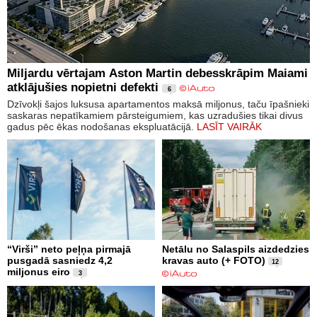
Miljardu vērtajam Aston Martin debesskrāpim Maiami
atklājušies nopietni defekti
6
Dzīvokļi šajos luksusa apartamentos maksā miljonus, taču īpašnieki
saskaras nepatīkamiem pārsteigumiem, kas uzradušies tikai divus
gadus pēc ēkas nodošanas ekspluatācijā.
LASĪT VAIRĀK
“Virši” neto peļņa pirmajā
Netālu no Salaspils aizdedzies
pusgadā sasniedz 4,2
kravas auto (+ FOTO)
12
miljonus eiro
3