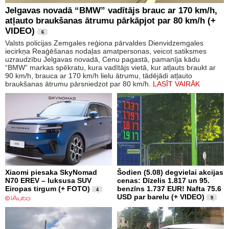
Jelgavas novadā “BMW” vadītājs brauc ar 170 km/h,
atļauto braukšanas ātrumu pārkāpjot par 80 km/h (+
VIDEO)
6
Valsts policijas Zemgales reģiona pārvaldes Dienvidzemgales
iecirkņa Reaģēšanas nodaļas amatpersonas, veicot satiksmes
uzraudzību Jelgavas novadā, Cenu pagastā, pamanīja kādu
“BMW” markas spēkratu, kura vadītājs vietā, kur atļauts braukt ar
90 km/h, brauca ar 170 km/h lielu ātrumu, tādējādi atļauto
braukšanas ātrumu pārsniedzot par 80 km/h.
LASĪT VAIRĀK
Xiaomi piesaka SkyNomad
Šodien (5.08) degvielai akcijas
N70 EREV – luksusa SUV
cenas: Dīzelis 1.817 un 95.
Eiropas tirgum (+ FOTO)
benzīns 1.737 EUR! Nafta 75.6
4
USD par barelu (+ VIDEO)
9