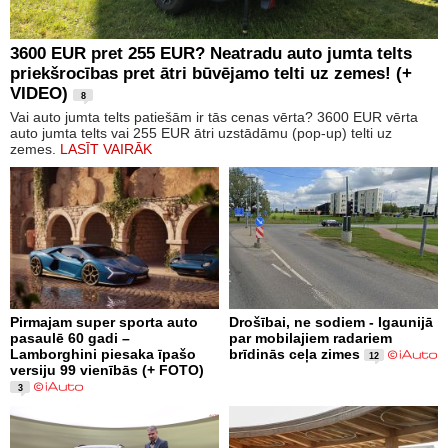
3600 EUR pret 255 EUR? Neatradu auto jumta telts
priekšrocības pret ātri būvējamo telti uz zemes! (+
VIDEO)
8
Vai auto jumta telts patiešām ir tās cenas vērta? 3600 EUR vērta
auto jumta telts vai 255 EUR ātri uzstādāmu (pop-up) telti uz
zemes.
LASĪT VAIRĀK
Pirmajam super sporta auto
Drošībai, ne sodiem - Igaunijā
pasaulē 60 gadi –
par mobilajiem radariem
Lamborghini piesaka īpašo
brīdinās ceļa zimes
12
versiju 99 vienībās (+ FOTO)
3