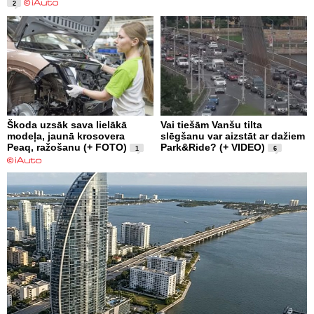
2
Škoda uzsāk sava lielākā
Vai tiešām Vanšu tilta
modeļa, jaunā krosovera
slēgšanu var aizstāt ar dažiem
Peaq, ražošanu (+ FOTO)
Park&Ride? (+ VIDEO)
1
6