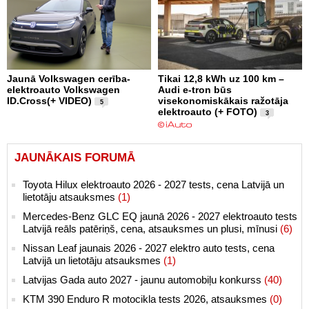
Jaunā Volkswagen cerība-
Tikai 12,8 kWh uz 100 km –
elektroauto Volkswagen
Audi e-tron būs
ID.Cross(+ VIDEO)
visekonomiskākais ražotāja
5
elektroauto (+ FOTO)
3
JAUNĀKAIS FORUMĀ
Toyota Hilux elektroauto 2026 - 2027 tests, cena Latvijā un
lietotāju atsauksmes
(1)
Mercedes-Benz GLC EQ jaunā 2026 - 2027 elektroauto tests
Latvijā reāls patēriņš, cena, atsauksmes un plusi, mīnusi
(6)
Nissan Leaf jaunais 2026 - 2027 elektro auto tests, cena
Latvijā un lietotāju atsauksmes
(1)
Latvijas Gada auto 2027 - jaunu automobiļu konkurss
(40)
KTM 390 Enduro R motocikla tests 2026, atsauksmes
(0)