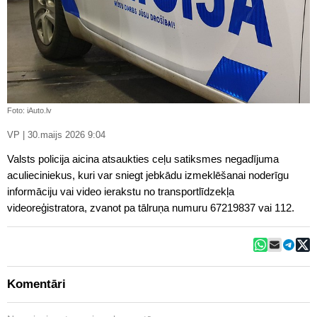
Foto: iAuto.lv
VP | 30.maijs 2026 9:04
Valsts policija aicina atsaukties ceļu satiksmes negadījuma
aculieciniekus, kuri var sniegt jebkādu izmeklēšanai noderīgu
informāciju vai video ierakstu no transportlīdzekļa
videoreģistratora, zvanot pa tālruņa numuru 67219837 vai 112.
Komentāri