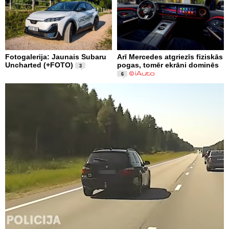
Fotogalerija: Jaunais Subaru
Arī Mercedes atgriezīs fiziskās
Uncharted (+FOTO)
pogas, tomēr ekrāni dominēs
3
6