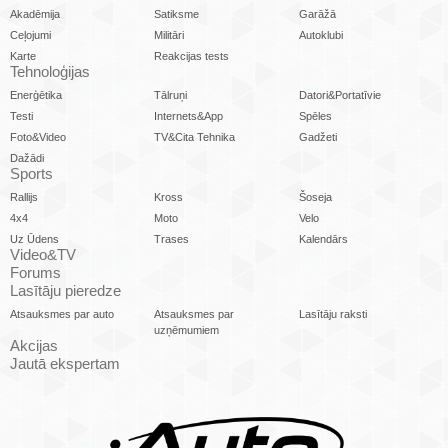
Akadēmija
Satiksme
Garāžā
Ceļojumi
Militāri
Autoklubi
Karte
Reakcijas tests
Tehnoloģijas
Enerģētika
Tālruņi
Datori&Portatīvie
Testi
Internets&App
Spēles
Foto&Video
TV&Cita Tehnika
Gadžeti
Dažādi
Sports
Rallijs
Kross
Šoseja
4x4
Moto
Velo
Uz Ūdens
Trases
Kalendārs
Video&TV
Forums
Lasītāju pieredze
Atsauksmes par auto
Atsauksmes par
Lasītāju raksti
uzņēmumiem
Akcijas
Jautā ekspertam