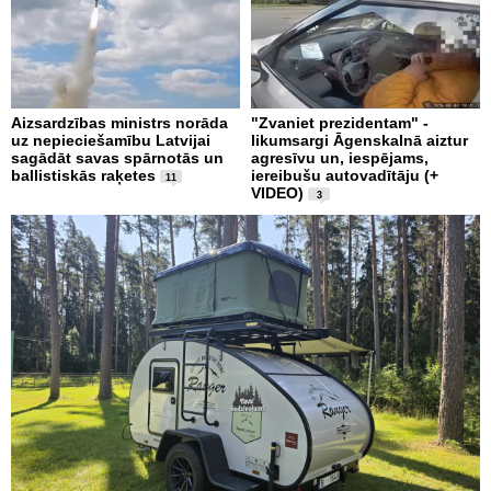
Aizsardzības ministrs norāda
"Zvaniet prezidentam" -
uz nepieciešamību Latvijai
likumsargi Āgenskalnā aiztur
sagādāt savas spārnotās un
agresīvu un, iespējams,
ballistiskās raķetes
iereibušu autovadītāju (+
11
VIDEO)
3