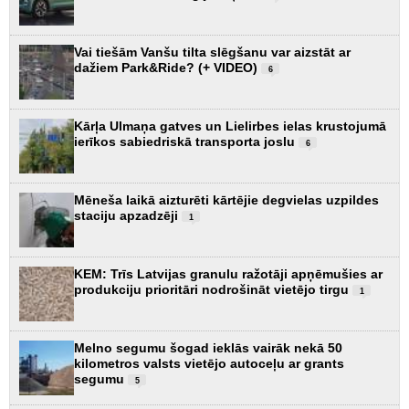
Vai tiešām Vanšu tilta slēgšanu var aizstāt ar
dažiem Park&Ride? (+ VIDEO)
6
Kārļa Ulmaņa gatves un Lielirbes ielas krustojumā
ierīkos sabiedriskā transporta joslu
6
Mēneša laikā aizturēti kārtējie degvielas uzpildes
staciju apzadzēji
1
KEM: Trīs Latvijas granulu ražotāji apņēmušies ar
produkciju prioritāri nodrošināt vietējo tirgu
1
Melno segumu šogad ieklās vairāk nekā 50
kilometros valsts vietējo autoceļu ar grants
segumu
5