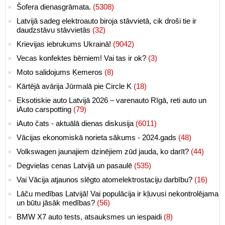
Šofera dienasgrāmata.
(5308)
Latvijā sadeg elektroauto biroja stāvvietā, cik droši tie ir
daudzstāvu stāvvietās
(32)
Krievijas iebrukums Ukrainā!
(9042)
Vecas konfektes bērniem! Vai tas ir ok?
(3)
Moto salidojums Ķemeros
(8)
Kārtējā avārija Jūrmalā pie Circle K
(18)
Eksotiskie auto Latvijā 2026 – varenauto Rīgā, reti auto un
iAuto carspotting
(79)
iAuto čats - aktuālā dienas diskusija
(6011)
Vācijas ekonomiskā norieta sākums - 2024.gads
(48)
Volkswagen jaunajiem dzinējiem zūd jauda, ko darīt?
(44)
Degvielas cenas Latvijā un pasaulē
(535)
Vai Vācija atjaunos slēgto atomelektrostaciju darbību?
(16)
Lāču medības Latvijā! Vai populācija ir kļuvusi nekontrolējama
un būtu jāsāk medības?
(56)
BMW X7 auto tests, atsauksmes un iespaidi
(8)