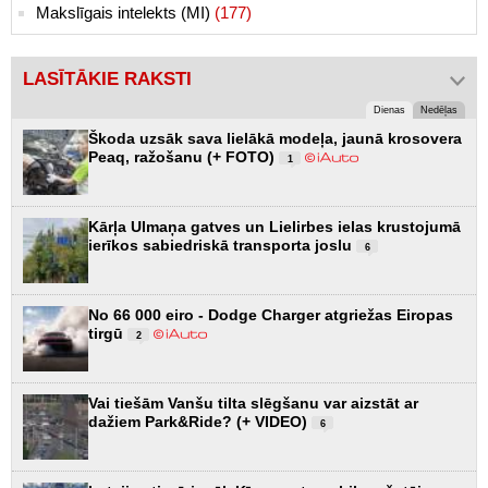
Makslīgais intelekts (MI)
(177)
LASĪTĀKIE RAKSTI
Dienas
Nedēļas
Škoda uzsāk sava lielākā modeļa, jaunā krosovera
Peaq, ražošanu (+ FOTO)
1
Kārļa Ulmaņa gatves un Lielirbes ielas krustojumā
ierīkos sabiedriskā transporta joslu
6
No 66 000 eiro - Dodge Charger atgriežas Eiropas
tirgū
2
Vai tiešām Vanšu tilta slēgšanu var aizstāt ar
dažiem Park&Ride? (+ VIDEO)
6