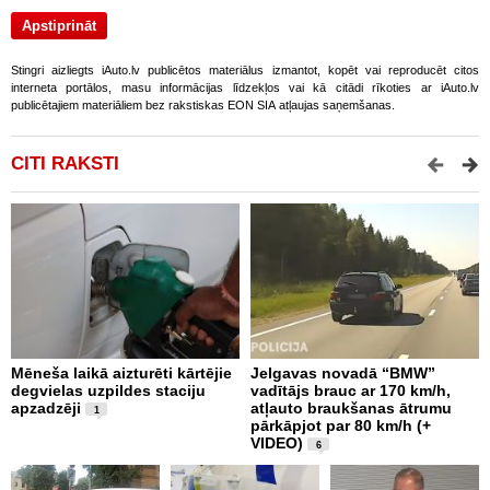
Stingri aizliegts iAuto.lv publicētos materiālus izmantot, kopēt vai reproducēt citos
interneta portālos, masu informācijas līdzekļos vai kā citādi rīkoties ar iAuto.lv
publicētajiem materiāliem bez rakstiskas EON SIA atļaujas saņemšanas.
CITI RAKSTI
Mēneša laikā aizturēti kārtējie
Jelgavas novadā “BMW”
P
degvielas uzpildes staciju
vadītājs brauc ar 170 km/h,
s
apzadzēji
atļauto braukšanas ātrumu
n
1
pārkāpjot par 80 km/h (+
p
VIDEO)
6