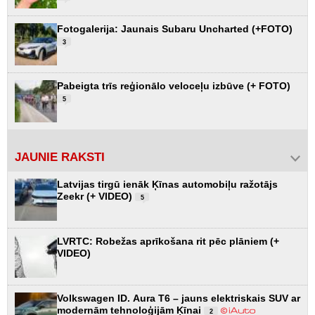
Fotogalerija: Jaunais Subaru Uncharted (+FOTO)
3
Pabeigta trīs reģionālo veloceļu izbūve (+ FOTO)
5
JAUNIE RAKSTI
Latvijas tirgū ienāk Ķīnas automobiļu ražotājs
Zeekr (+ VIDEO)
5
LVRTC: Robežas aprīkošana rit pēc plāniem (+
VIDEO)
Volkswagen ID. Aura T6 – jauns elektriskais SUV ar
modernām tehnoloģijām Ķīnai
2