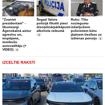
B
"Zvaniet
Šogad Valsts
Ruks: Tīšu
o
prezidentam" -
policijā fiksēti pieci
noziegumu
p
likumsargi
disciplinārpārkāpumi
izdarījušiem
c
Āgenskalnā aiztur
alkohola reibumā
policistiem būtu
i
agresīvu un,
jāatņem tiesības uz
u
2
iespējams,
izdienas pensiju
1
iereibušu
autovadītāju (+
VIDEO)
3
IZCELTIE RAKSTI