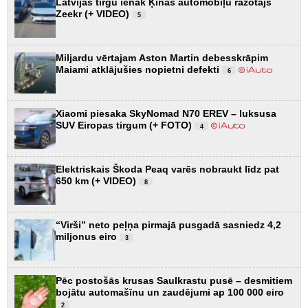
Latvijas tirgū ienāk Ķīnas automobiļu ražotājs
Zeekr (+ VIDEO)
5
Miljardu vērtajam Aston Martin debesskrāpim
Maiami atklājušies nopietni defekti
6
Xiaomi piesaka SkyNomad N70 EREV – luksusa
SUV Eiropas tirgum (+ FOTO)
4
Elektriskais Škoda Peaq varēs nobraukt līdz pat
650 km (+ VIDEO)
8
“Virši” neto peļņa pirmajā pusgadā sasniedz 4,2
miljonus eiro
3
Pēc postošās krusas Saulkrastu pusē – desmitiem
bojātu automašīnu un zaudējumi ap 100 000 eiro
2