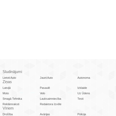
Sludinājumi
Lietoti Auto
Jauni Auto
Autonoma
Ziņas
Latvijā
Pasaulē
Izklaide
Moto
Velo
Uz Ūdens
Smagā Tehnika
Lauksaimniecība
Testi
Reklāmraksti
Redaktora Izvēle
Vīriem
Drošība
Avārijas
Policija