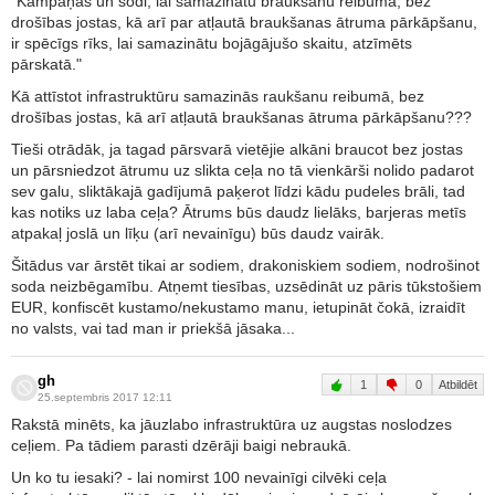
"Kampaņas un sodi, lai samazinātu braukšanu reibumā, bez
drošības jostas, kā arī par atļautā braukšanas ātruma pārkāpšanu,
ir spēcīgs rīks, lai samazinātu bojāgājušo skaitu, atzīmēts
pārskatā."
Kā attīstot infrastruktūru samazinās raukšanu reibumā, bez
drošības jostas, kā arī atļautā braukšanas ātruma pārkāpšanu???
Tieši otrādāk, ja tagad pārsvarā vietējie alkāni braucot bez jostas
un pārsniedzot ātrumu uz slikta ceļa no tā vienkārši nolido padarot
sev galu, sliktākajā gadījumā paķerot līdzi kādu pudeles brāli, tad
kas notiks uz laba ceļa? Ātrums būs daudz lielāks, barjeras metīs
atpakaļ joslā un līķu (arī nevainīgu) būs daudz vairāk.
Šitādus var ārstēt tikai ar sodiem, drakoniskiem sodiem, nodrošinot
soda neizbēgamību. Atņemt tiesības, uzsēdināt uz pāris tūkstošiem
EUR, konfiscēt kustamo/nekustamo manu, ietupināt čokā, izraidīt
no valsts, vai tad man ir priekšā jāsaka...
gh
1
0
Atbildēt
25.septembris 2017 12:11
Rakstā minēts, ka jāuzlabo infrastruktūra uz augstas noslodzes
ceļiem. Pa tādiem parasti dzērāji baigi nebraukā.
Un ko tu iesaki? - lai nomirst 100 nevainīgi cilvēki ceļa