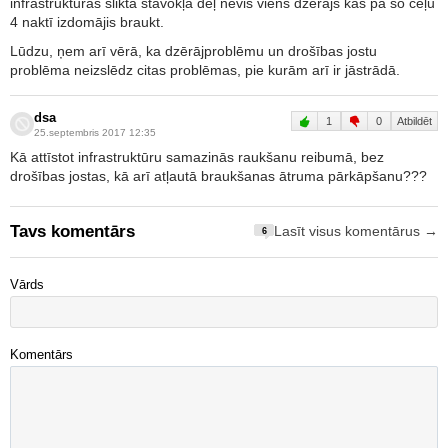
infrastruktūras sliktā stāvokļa dēļ nevis viens dzērājs kas pa šo ceļu
4 naktī izdomājis braukt.
Lūdzu, ņem arī vērā, ka dzērājproblēmu un drošības jostu
problēma neizslēdz citas problēmas, pie kurām arī ir jāstrādā.
dsa
1
0
Atbildēt
25.septembris 2017 12:35
Kā attīstot infrastruktūru samazinās raukšanu reibumā, bez
drošības jostas, kā arī atļautā braukšanas ātruma pārkāpšanu???
Tavs komentārs
Lasīt visus komentārus →
6
Vārds
Komentārs