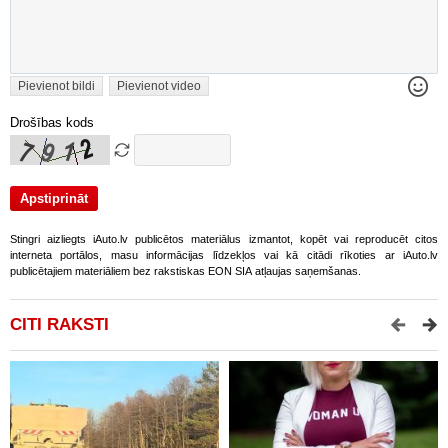
Pievienot bildi
Pievienot video
Drošības kods
Stingri aizliegts iAuto.lv publicētos materiālus izmantot, kopēt vai reproducēt citos
interneta portālos, masu informācijas līdzekļos vai kā citādi rīkoties ar iAuto.lv
publicētajiem materiāliem bez rakstiskas EON SIA atļaujas saņemšanas.
CITI RAKSTI