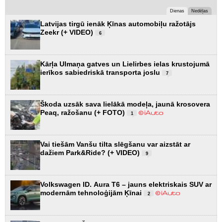
Dienas
Nedēļas
Latvijas tirgū ienāk Ķīnas automobiļu ražotājs
Zeekr (+ VIDEO)
6
Kārļa Ulmaņa gatves un Lielirbes ielas krustojumā
ierīkos sabiedriskā transporta joslu
7
Škoda uzsāk sava lielākā modeļa, jaunā krosovera
Peaq, ražošanu (+ FOTO)
1
Vai tiešām Vanšu tilta slēgšanu var aizstāt ar
dažiem Park&Ride? (+ VIDEO)
9
Volkswagen ID. Aura T6 – jauns elektriskais SUV ar
modernām tehnoloģijām Ķīnai
2