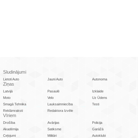
Sludinājumi
Lietoti Auto
Jauni Auto
Autonoma
Ziņas
Latvijā
Pasaulē
Izklaide
Moto
Velo
Uz Ūdens
Smagā Tehnika
Lauksaimniecība
Testi
Reklāmraksti
Redaktora Izvēle
Vīriem
Drošība
Avārijas
Policija
Akadēmija
Satiksme
Garāžā
Ceļojumi
Militāri
Autoklubi