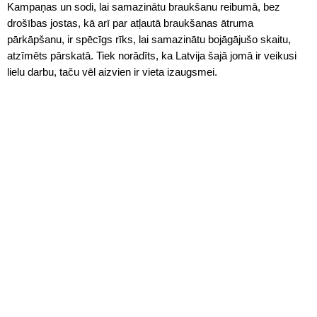
Kampaņas un sodi, lai samazinātu braukšanu reibumā, bez
drošības jostas, kā arī par atļautā braukšanas ātruma
pārkāpšanu, ir spēcīgs rīks, lai samazinātu bojāgājušo skaitu,
atzīmēts pārskatā. Tiek norādīts, ka Latvija šajā jomā ir veikusi
lielu darbu, taču vēl aizvien ir vieta izaugsmei.