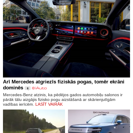
Arī Mercedes atgriezīs fiziskās pogas, tomēr ekrāni
dominēs
6
Mercedes-Benz atzinis, ka pēdējos gados automobiļu salonos ir
pārāk tālu aizgājis fizisko pogu aizstāšanā ar skārienjutīgām
vadības ierīcēm.
LASĪT VAIRĀK