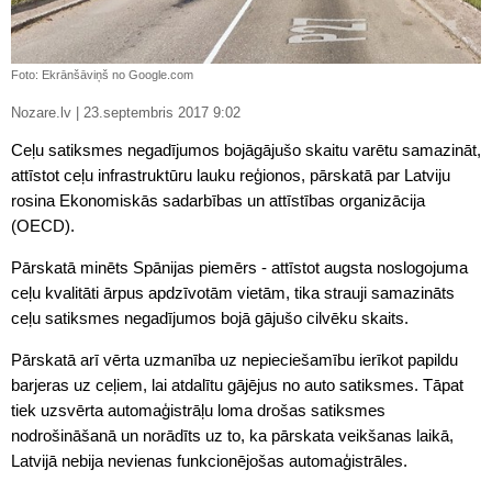
Foto: Ekrānšāviņš no Google.com
Nozare.lv | 23.septembris 2017 9:02
Ceļu satiksmes negadījumos bojāgājušo skaitu varētu samazināt,
attīstot ceļu infrastruktūru lauku reģionos, pārskatā par Latviju
rosina Ekonomiskās sadarbības un attīstības organizācija
(OECD).
Pārskatā minēts Spānijas piemērs - attīstot augsta noslogojuma
ceļu kvalitāti ārpus apdzīvotām vietām, tika strauji samazināts
ceļu satiksmes negadījumos bojā gājušo cilvēku skaits.
Pārskatā arī vērta uzmanība uz nepieciešamību ierīkot papildu
barjeras uz ceļiem, lai atdalītu gājējus no auto satiksmes. Tāpat
tiek uzsvērta automaģistrāļu loma drošas satiksmes
nodrošināšanā un norādīts uz to, ka pārskata veikšanas laikā,
Latvijā nebija nevienas funkcionējošas automaģistrāles.