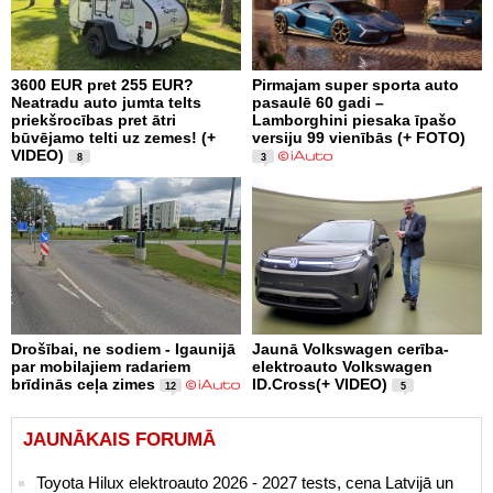
3600 EUR pret 255 EUR?
Pirmajam super sporta auto
Neatradu auto jumta telts
pasaulē 60 gadi –
priekšrocības pret ātri
Lamborghini piesaka īpašo
būvējamo telti uz zemes! (+
versiju 99 vienībās (+ FOTO)
VIDEO)
8
3
Drošībai, ne sodiem - Igaunijā
Jaunā Volkswagen cerība-
par mobilajiem radariem
elektroauto Volkswagen
brīdinās ceļa zimes
ID.Cross(+ VIDEO)
12
5
JAUNĀKAIS FORUMĀ
Toyota Hilux elektroauto 2026 - 2027 tests, cena Latvijā un