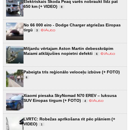
Elektriskais Škoda Peaq varēs nobraukt līdz pat
650 km (+ VIDEO)
8
No 66 000 eiro - Dodge Charger atgriežas Eiropas
tirgū
3
Miljardu vērtajam Aston Martin debesskrāpim
Maiami atklājušies nopietni defekti
6
Pabeigta trīs reģionālo veloceļu izbūve (+ FOTO)
6
Xiaomi piesaka SkyNomad N70 EREV – luksusa
SUV Eiropas tirgum (+ FOTO)
4
LVRTC: Robežas aprīkošana rit pēc plāniem (+
VIDEO)
1