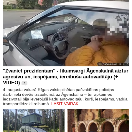
"Zvaniet prezidentam" - likumsargi Āgenskalnā aiztur
agresīvu un, iespējams, iereibušu autovadītāju (+
VIDEO)
3
4. augusta vakarā Rīgas valstspilsētas pašvaldības policijas
darbinieki devās izsaukumā uz Āgenskalnu – tur apkaimes
iedzīvotāji bija ievērojuši kādu autovadītāju, kurš, iespējams, vadīja
transportlīdzekli reibumā.
LASĪT VAIRĀK