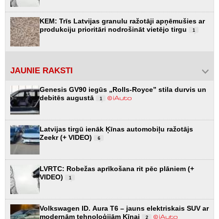
KEM: Trīs Latvijas granulu ražotāji apņēmušies ar
produkciju prioritāri nodrošināt vietējo tirgu
1
JAUNIE RAKSTI
Genesis GV90 iegūs „Rolls-Royce” stila durvis un
debitēs augustā
1
Latvijas tirgū ienāk Ķīnas automobiļu ražotājs
Zeekr (+ VIDEO)
6
LVRTC: Robežas aprīkošana rit pēc plāniem (+
VIDEO)
1
Volkswagen ID. Aura T6 – jauns elektriskais SUV ar
modernām tehnoloģijām Ķīnai
2