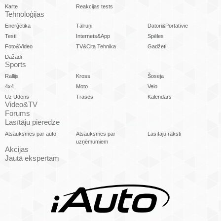
Karte
Reakcijas tests
Tehnoloģijas
Enerģētika
Tālruņi
Datori&Portatīvie
Testi
Internets&App
Spēles
Foto&Video
TV&Cita Tehnika
Gadžeti
Dažādi
Sports
Rallijs
Kross
Šoseja
4x4
Moto
Velo
Uz Ūdens
Trases
Kalendārs
Video&TV
Forums
Lasītāju pieredze
Atsauksmes par auto
Atsauksmes par
Lasītāju raksti
uzņēmumiem
Akcijas
Jautā ekspertam