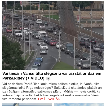
Vai tiešām Vanšu tilta slēgšanu var aizstāt ar dažiem
Park&Ride? (+ VIDEO)
9
Vai ar dažiem Park&Ride laukumiem tiešām pietiks, lai Vanšu tilta
slēgšanas laikā Rīga neiestrēgtu? Šajā sižetā skatāmies plašāk un
izstrādājam alternatīvu satiksmes plānu. Mērķis — nevis cerēt, ka
autovadītāji pazudīs, bet laikus sagatavot reālus maršrutus Vanšu
tilta remonta periodam.
LASĪT VAIRĀK