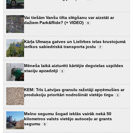
Vai tiešām Vanšu tilta slēgšanu var aizstāt ar
dažiem Park&Ride? (+ VIDEO)
9
Kārļa Ulmaņa gatves un Lielirbes ielas krustojumā
ierīkos sabiedriskā transporta joslu
7
Mēneša laikā aizturēti kārtējie degvielas uzpildes
staciju apzadzēji
1
KEM: Trīs Latvijas granulu ražotāji apņēmušies ar
produkciju prioritāri nodrošināt vietējo tirgu
1
Melno segumu šogad ieklās vairāk nekā 50
kilometros valsts vietējo autoceļu ar grants
segumu
5