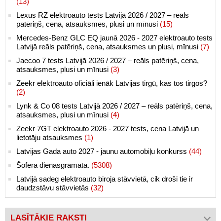
(13)
Lexus RZ elektroauto tests Latvijā 2026 / 2027 – reāls
patēriņš, cena, atsauksmes, plusi un mīnusi
(15)
Mercedes-Benz GLC EQ jaunā 2026 - 2027 elektroauto tests
Latvijā reāls patēriņš, cena, atsauksmes un plusi, mīnusi
(7)
Jaecoo 7 tests Latvijā 2026 / 2027 – reāls patēriņš, cena,
atsauksmes, plusi un mīnusi
(3)
Zeekr elektroauto oficiāli ienāk Latvijas tirgū, kas tos tirgos?
(2)
Lynk & Co 08 tests Latvijā 2026 / 2027 – reāls patēriņš, cena,
atsauksmes, plusi un mīnusi
(4)
Zeekr 7GT elektroauto 2026 - 2027 tests, cena Latvijā un
lietotāju atsauksmes
(1)
Latvijas Gada auto 2027 - jaunu automobiļu konkurss
(44)
Šofera dienasgrāmata.
(5308)
Latvijā sadeg elektroauto biroja stāvvietā, cik droši tie ir
daudzstāvu stāvvietās
(32)
LASĪTĀKIE RAKSTI