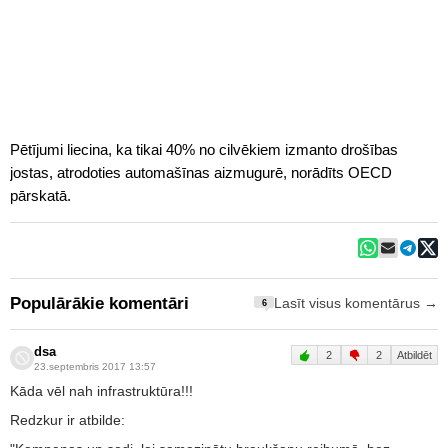
Pētījumi liecina, ka tikai 40% no cilvēkiem izmanto drošības
jostas, atrodoties automašīnas aizmugurē, norādīts OECD
pārskatā.
Populārākie komentāri
Lasīt visus komentārus →
6
dsa
2
2
Atbildēt
23.septembris 2017 13:57
Kāda vēl nah infrastruktūra!!!
Redzkur ir atbilde: