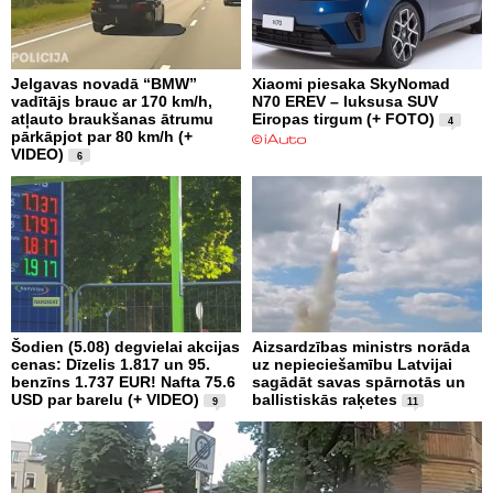
Jelgavas novadā “BMW”
Xiaomi piesaka SkyNomad
vadītājs brauc ar 170 km/h,
N70 EREV – luksusa SUV
atļauto braukšanas ātrumu
Eiropas tirgum (+ FOTO)
4
pārkāpjot par 80 km/h (+
VIDEO)
6
Šodien (5.08) degvielai akcijas
Aizsardzības ministrs norāda
cenas: Dīzelis 1.817 un 95.
uz nepieciešamību Latvijai
benzīns 1.737 EUR! Nafta 75.6
sagādāt savas spārnotās un
USD par barelu (+ VIDEO)
ballistiskās raķetes
9
11