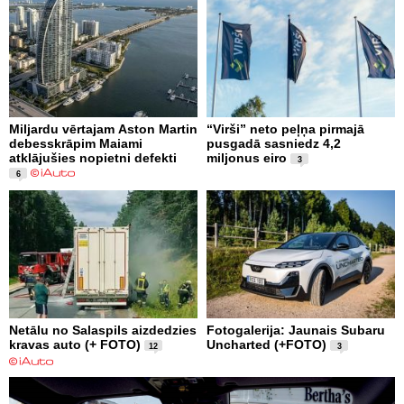
Miljardu vērtajam Aston Martin
“Virši” neto peļņa pirmajā
debesskrāpim Maiami
pusgadā sasniedz 4,2
atklājušies nopietni defekti
miljonus eiro
3
6
Netālu no Salaspils aizdedzies
Fotogalerija: Jaunais Subaru
kravas auto (+ FOTO)
Uncharted (+FOTO)
12
3