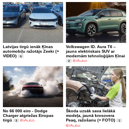
Latvijas tirgū ienāk Ķīnas
Volkswagen ID. Aura T6 –
automobiļu ražotājs Zeekr (+
jauns elektriskais SUV ar
VIDEO)
modernām tehnoloģijām Ķīnai
6
2
No 66 000 eiro - Dodge
Škoda uzsāk sava lielākā
Charger atgriežas Eiropas
modeļa, jaunā krosovera
tirgū
Peaq, ražošanu (+ FOTO)
3
1