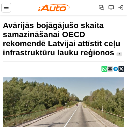
Avārijās bojāgājušo skaita
samazināšanai OECD
rekomendē Latvijai attīstīt ceļu
infrastruktūru lauku reģionos
6