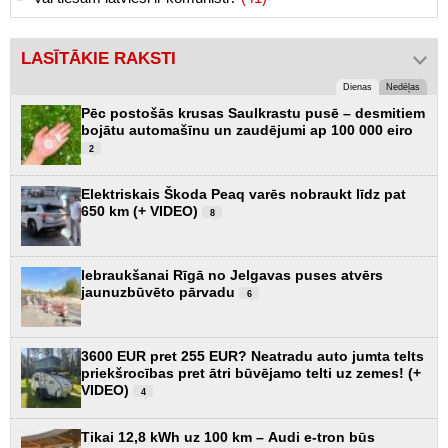
LASĪTĀKIE RAKSTI
Dienas
Nedēļas
Pēc postošās krusas Saulkrastu pusē – desmitiem
bojātu automašīnu un zaudējumi ap 100 000 eiro
2
Elektriskais Škoda Peaq varēs nobraukt līdz pat
650 km (+ VIDEO)
8
Iebraukšanai Rīgā no Jelgavas puses atvērs
jaunuzbūvēto pārvadu
6
3600 EUR pret 255 EUR? Neatradu auto jumta telts
priekšrocības pret ātri būvējamo telti uz zemes! (+
VIDEO)
4
Tikai 12,8 kWh uz 100 km – Audi e-tron būs