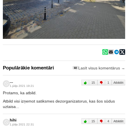
Populārākie komentāri
Lasīt visus komentārus →
60
...
15
1
Atbildēt
1.jūlijs 2021 19:21
Protams, ka atbild.
Atbild visi izņemot satiksmes dezorganizatorus, kas šos sūdus
uztaisa...
hihi
15
4
Atbildēt
1.jūlijs 2021 22:31