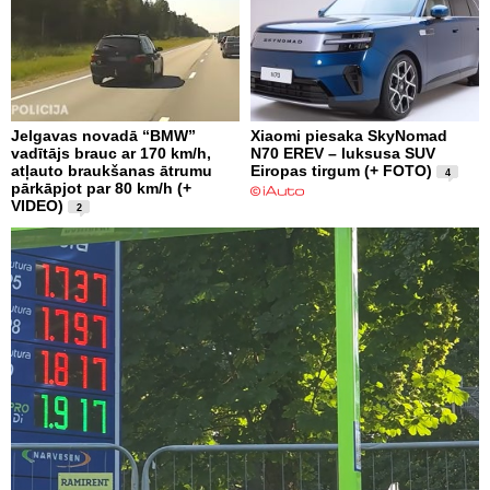
Jelgavas novadā “BMW”
Xiaomi piesaka SkyNomad
vadītājs brauc ar 170 km/h,
N70 EREV – luksusa SUV
atļauto braukšanas ātrumu
Eiropas tirgum (+ FOTO)
4
pārkāpjot par 80 km/h (+
VIDEO)
2