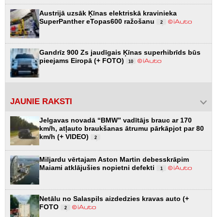
Austrijā uzsāk Ķīnas elektriskā kravinieka
SuperPanther eTopas600 ražošanu
2
Gandrīz 900 Zs jaudīgais Ķīnas superhibrīds būs
pieejams Eiropā (+ FOTO)
10
JAUNIE RAKSTI
Jelgavas novadā “BMW” vadītājs brauc ar 170
km/h, atļauto braukšanas ātrumu pārkāpjot par 80
km/h (+ VIDEO)
2
Miljardu vērtajam Aston Martin debesskrāpim
Maiami atklājušies nopietni defekti
1
Netālu no Salaspils aizdedzies kravas auto (+
FOTO
2