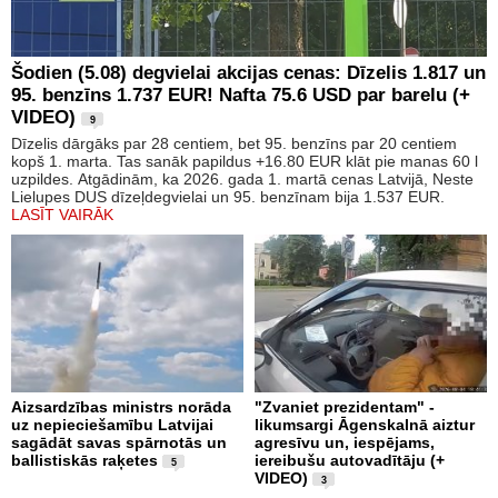
Šodien (5.08) degvielai akcijas cenas: Dīzelis 1.817 un
95. benzīns 1.737 EUR! Nafta 75.6 USD par barelu (+
VIDEO)
9
Dīzelis dārgāks par 28 centiem, bet 95. benzīns par 20 centiem
kopš 1. marta. Tas sanāk papildus +16.80 EUR klāt pie manas 60 l
uzpildes. Atgādinām, ka 2026. gada 1. martā cenas Latvijā, Neste
Lielupes DUS dīzeļdegvielai un 95. benzīnam bija 1.537 EUR.
LASĪT VAIRĀK
Aizsardzības ministrs norāda
"Zvaniet prezidentam" -
uz nepieciešamību Latvijai
likumsargi Āgenskalnā aiztur
sagādāt savas spārnotās un
agresīvu un, iespējams,
ballistiskās raķetes
iereibušu autovadītāju (+
5
VIDEO)
3