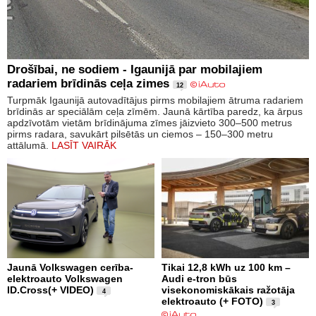
Drošībai, ne sodiem - Igaunijā par mobilajiem
radariem brīdinās ceļa zimes
12
Turpmāk Igaunijā autovadītājus pirms mobilajiem ātruma radariem
brīdinās ar speciālām ceļa zīmēm. Jaunā kārtība paredz, ka ārpus
apdzīvotām vietām brīdinājuma zīmes jāizvieto 300–500 metrus
pirms radara, savukārt pilsētās un ciemos – 150–300 metru
attālumā.
LASĪT VAIRĀK
Jaunā Volkswagen cerība-
Tikai 12,8 kWh uz 100 km –
elektroauto Volkswagen
Audi e-tron būs
ID.Cross(+ VIDEO)
visekonomiskākais ražotāja
4
elektroauto (+ FOTO)
3