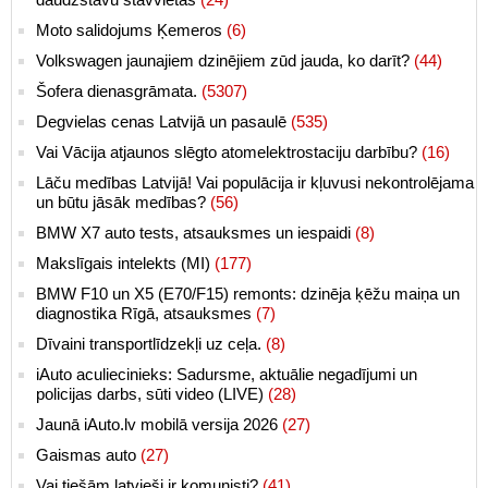
Moto salidojums Ķemeros
(6)
Volkswagen jaunajiem dzinējiem zūd jauda, ko darīt?
(44)
Šofera dienasgrāmata.
(5307)
Degvielas cenas Latvijā un pasaulē
(535)
Vai Vācija atjaunos slēgto atomelektrostaciju darbību?
(16)
Lāču medības Latvijā! Vai populācija ir kļuvusi nekontrolējama
un būtu jāsāk medības?
(56)
BMW X7 auto tests, atsauksmes un iespaidi
(8)
Makslīgais intelekts (MI)
(177)
BMW F10 un X5 (E70/F15) remonts: dzinēja ķēžu maiņa un
diagnostika Rīgā, atsauksmes
(7)
Dīvaini transportlīdzekļi uz ceļa.
(8)
iAuto aculiecinieks: Sadursme, aktuālie negadījumi un
policijas darbs, sūti video (LIVE)
(28)
Jaunā iAuto.lv mobilā versija 2026
(27)
Gaismas auto
(27)
Vai tiešām latvieši ir komunisti?
(41)