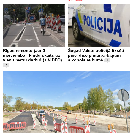
Rīgas remontu jaunā
Šogad Valsts policijā fiksēti
mērvienība - kļūdu skaits uz
pieci disciplinārpārkāpumi
vienu metru darbu! (+ VIDEO)
alkohola reibumā
1
7