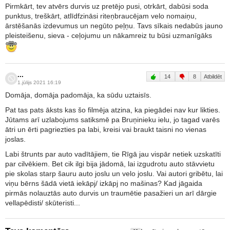
Pirmkārt, tev atvērs durvis uz pretējo pusi, otrkārt, dabūsi soda
punktus, treškārt, atlīdfzināsi riteņbraucējam velo nomaiņu,
ārstēšanās izdevumus un negūto peļņu. Tavs sīkais nedabūs jauno
pleisteišenu, sieva - ceļojumu un nākamreiz tu būsi uzmanīgāks
...
14
8
Atbildēt
1.jūlijs 2021 16:19
Domāja, domāja padomāja, ka sūdu uztaisīs.
Pat tas pats āksts kas šo filmēja atzina, ka piegādei nav kur likties.
Jūtams arī uzlabojums satiksmē pa Bruņinieku ielu, jo tagad varēs
ātri un ērti pagriezties pa labi, kreisi vai braukt taisni no vienas
joslas.
Labi štrunts par auto vadītājiem, tie Rīgā jau vispār netiek uzskatīti
par cilvēkiem. Bet cik ilgi bija jādomā, lai izgudrotu auto stāvvietu
pie skolas starp šauru auto joslu un velo joslu. Vai autori gribētu, lai
viņu bērns šādā vietā iekāpj/ izkāpj no mašinas? Kad jāgaida
pirmās nolauztās auto durvis un traumētie pasažieri un arī dārgie
vellapēdisti/ skūteristi...