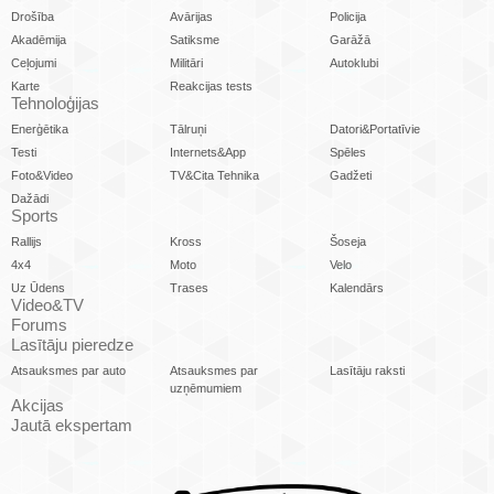
Drošība
Avārijas
Policija
Akadēmija
Satiksme
Garāžā
Ceļojumi
Militāri
Autoklubi
Karte
Reakcijas tests
Tehnoloģijas
Enerģētika
Tālruņi
Datori&Portatīvie
Testi
Internets&App
Spēles
Foto&Video
TV&Cita Tehnika
Gadžeti
Dažādi
Sports
Rallijs
Kross
Šoseja
4x4
Moto
Velo
Uz Ūdens
Trases
Kalendārs
Video&TV
Forums
Lasītāju pieredze
Atsauksmes par auto
Atsauksmes par
Lasītāju raksti
uzņēmumiem
Akcijas
Jautā ekspertam