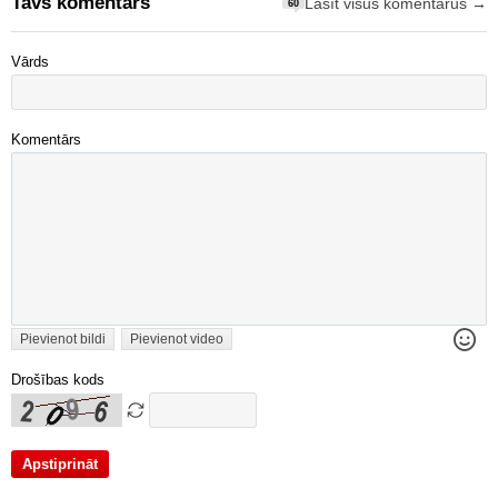
Tavs komentārs
Lasīt visus komentārus →
60
Vārds
Komentārs
Pievienot bildi
Pievienot video
Drošības kods