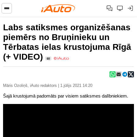
Labs satiksmes organizēšanas
piemērs no Bruņinieku un
Tērbatas ielas krustojuma Rīgā
(+ VIDEO)
60
Māris Ozoliņš, iAuto redaktors | 1.jūlijs 2021 14:20
Šajā krustojumā padomāts par visiem satiksmes dalībniekiem.