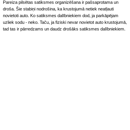
Pareiza pilsētas satiksmes organizēšana ir pašsaprotama un
droša. Šie stabiņi nodrošina, ka krustojumā netiek neatļauti
novietoti auto. Ko satiksmes dalībniekiem dod, ja parkāpējam
uzliek sodu - neko. Taču, ja fiziski nevar novietot auto krustojumā,
tad tas ir pārredzams un daudz drošāks satiksmes dalībniekiem.