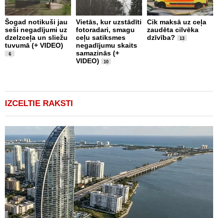
Šogad notikuši jau
Vietās, kur uzstādīti
Cik maksā uz ceļa
seši negadījumi uz
fotoradari, smagu
zaudēta cilvēka
C
dzelzceļa un sliežu
ceļu satiksmes
dzīvība?
d
13
tuvumā (+ VIDEO)
negadījumu skaits
s
samazinās (+
ņ
6
VIDEO)
u
10
IZCELTIE RAKSTI