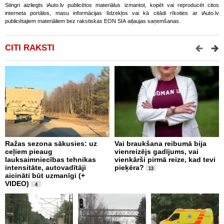
Stingri aizliegts iAuto.lv publicētos materiālus izmantot, kopēt vai reproducēt citos
interneta portālos, masu informācijas līdzekļos vai kā citādi rīkoties ar iAuto.lv
publicētajiem materiāliem bez rakstiskas EON SIA atļaujas saņemšanas.
CITI RAKSTI
Ražas sezona sākusies: uz
Vai braukšana reibumā bija
V
ceļiem pieaug
vienreizējs gadījums, vai
A
lauksaimniecības tehnikas
vienkārši pirmā reize, kad tevi
m
intensitāte, autovadītāji
pieķēra?
p
13
aicināti būt uzmanīgi (+
a
VIDEO)
p
4
2