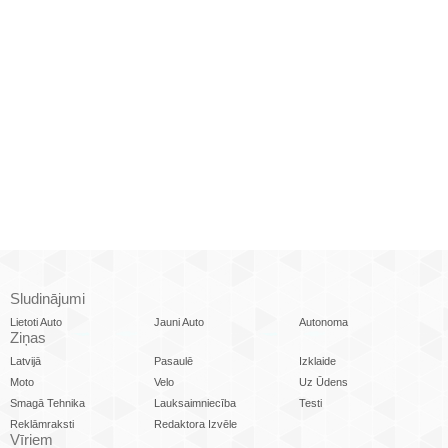
Sludinājumi
Lietoti Auto
Jauni Auto
Autonoma
Ziņas
Latvijā
Pasaulē
Izklaide
Moto
Velo
Uz Ūdens
Smagā Tehnika
Lauksaimniecība
Testi
Reklāmraksti
Redaktora Izvēle
Vīriem