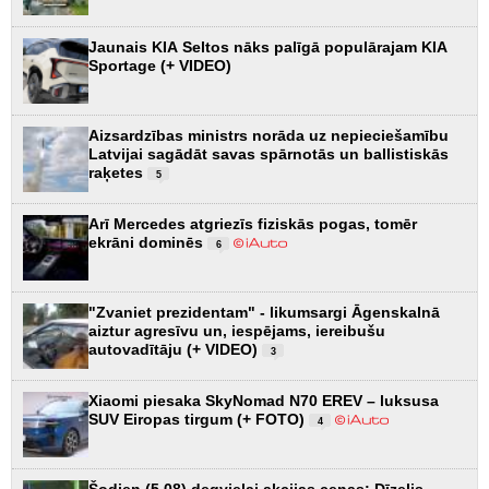
Jaunais KIA Seltos nāks palīgā populārajam KIA
Sportage (+ VIDEO)
Aizsardzības ministrs norāda uz nepieciešamību
Latvijai sagādāt savas spārnotās un ballistiskās
raķetes
5
Arī Mercedes atgriezīs fiziskās pogas, tomēr
ekrāni dominēs
6
"Zvaniet prezidentam" - likumsargi Āgenskalnā
aiztur agresīvu un, iespējams, iereibušu
autovadītāju (+ VIDEO)
3
Xiaomi piesaka SkyNomad N70 EREV – luksusa
SUV Eiropas tirgum (+ FOTO)
4
Šodien (5.08) degvielai akcijas cenas: Dīzelis