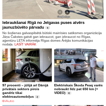
Iebraukšanai Rīgā no Jelgavas puses atvērs
jaunuzbūvēto pārvadu
6
No šodienas galvaspilsētā būtiski mainīsies satiksmes organizācija
Jāņa Čakstes gatvē gan iebraucot, gan izbraucot no Rīgas,
aģentūru LETA informēja Rīgas domes Ārējās komunikācijas
nodaļa.
LASĪT VAIRĀK
97 procenti – jūlijā arī Dānijā
Elektriskais Škoda Peaq varēs
privātais sektors pircis
nobraukt līdz pat 650 km (+
gandrīz tikai
VIDEO)
8
elektroautomobiļus
2