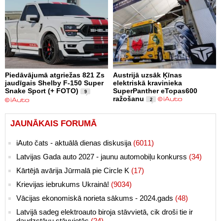
Piedāvājumā atgriežas 821 Zs
Austrijā uzsāk Ķīnas
jaudīgais Shelby F-150 Super
elektriskā kravinieka
Snake Sport (+ FOTO)
SuperPanther eTopas600
9
ražošanu
2
JAUNĀKAIS FORUMĀ
iAuto čats - aktuālā dienas diskusija
(6011)
Latvijas Gada auto 2027 - jaunu automobiļu konkurss
(34)
Kārtējā avārija Jūrmalā pie Circle K
(17)
Krievijas iebrukums Ukrainā!
(9034)
Vācijas ekonomiskā norieta sākums - 2024.gads
(48)
Latvijā sadeg elektroauto biroja stāvvietā, cik droši tie ir
daudzstāvu stāvvietās
(24)