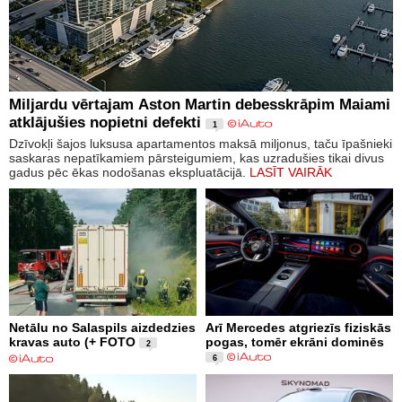
Miljardu vērtajam Aston Martin debesskrāpim Maiami
atklājušies nopietni defekti
1
Dzīvokļi šajos luksusa apartamentos maksā miljonus, taču īpašnieki
saskaras nepatīkamiem pārsteigumiem, kas uzradušies tikai divus
gadus pēc ēkas nodošanas ekspluatācijā.
LASĪT VAIRĀK
Netālu no Salaspils aizdedzies
Arī Mercedes atgriezīs fiziskās
kravas auto (+ FOTO
pogas, tomēr ekrāni dominēs
2
6