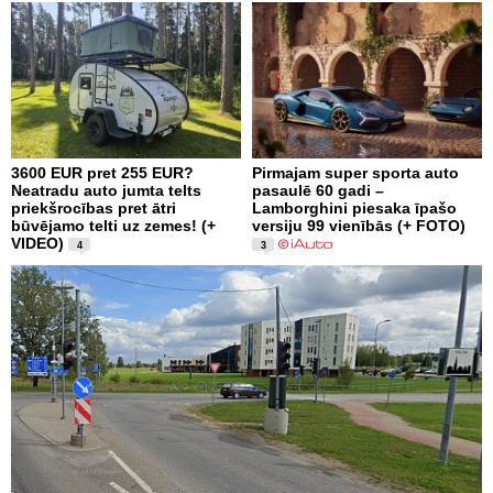
3600 EUR pret 255 EUR?
Pirmajam super sporta auto
Neatradu auto jumta telts
pasaulē 60 gadi –
priekšrocības pret ātri
Lamborghini piesaka īpašo
būvējamo telti uz zemes! (+
versiju 99 vienībās (+ FOTO)
VIDEO)
4
3