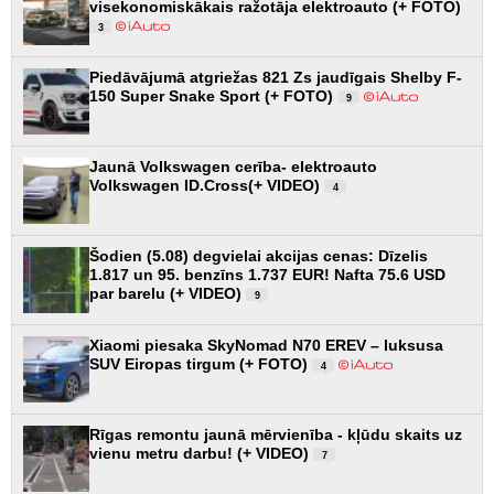
visekonomiskākais ražotāja elektroauto (+ FOTO)
3
Piedāvājumā atgriežas 821 Zs jaudīgais Shelby F-
150 Super Snake Sport (+ FOTO)
9
Jaunā Volkswagen cerība- elektroauto
Volkswagen ID.Cross(+ VIDEO)
4
Šodien (5.08) degvielai akcijas cenas: Dīzelis
1.817 un 95. benzīns 1.737 EUR! Nafta 75.6 USD
par barelu (+ VIDEO)
9
Xiaomi piesaka SkyNomad N70 EREV – luksusa
SUV Eiropas tirgum (+ FOTO)
4
Rīgas remontu jaunā mērvienība - kļūdu skaits uz
vienu metru darbu! (+ VIDEO)
7