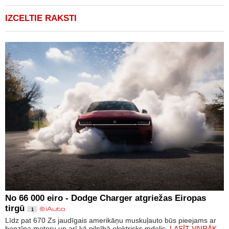
IZCELTIE RAKSTI
No 66 000 eiro - Dodge Charger atgriežas Eiropas
tirgū
1
Līdz pat 670 Zs jaudīgais amerikāņu muskuļauto būs pieejams ar
benzīna motoru un arī kā pilnībā elektrisks mdelis.
LASĪT VAIRĀK