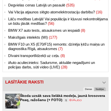
Degvielas cenas Latvijā un pasaulē
(535)
Vai Vācija atjaunos slēgto atomelektrostaciju darbību?
(16)
Lāču medības Latvijā! Vai populācija ir kļuvusi nekontrolējama
un būtu jāsāk medības?
(56)
BMW X7 auto tests, atsauksmes un iespaidi
(8)
Makslīgais intelekts (MI)
(177)
BMW F10 un X5 (E70/F15) remonts: dzinēja ķēžu maiņa un
diagnostika Rīgā, atsauksmes
(7)
Dīvaini transportlīdzekļi uz ceļa.
(8)
iAuto aculiecinieks: Sadursme, aktuālie negadījumi un
policijas darbs, sūti video (LIVE)
(28)
LASĪTĀKIE RAKSTI
Dienas
Nedēļas
Škoda uzsāk sava lielākā modeļa, jaunā krosovera
Peaq, ražošanu (+ FOTO)
1