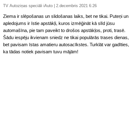
TV Autoziņas speciāli iAuto | 2.decembris 2021 6:26
Ziema ir slēpošanas un slidošanas laiks, bet ne tikai. Puteņi un
apledojums ir īstie apstākļi, kuros izmēģināt kā slīd jūsu
automašīna, pie tam paveikt to drošos apstākļos, proti, trasē.
Šādu iespēju ikvienam sniedz ne tikai populārās trases dienas,
bet pavisam īstas amatieru autosacīkstes. Turklāt var gadīties,
ka tādas notiek pavisam tuvu mājām!