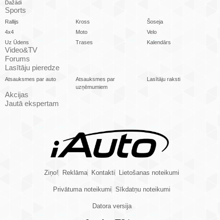
Dažādi
Sports
Rallijs
Kross
Šoseja
4x4
Moto
Velo
Uz Ūdens
Trases
Kalendārs
Video&TV
Forums
Lasītāju pieredze
Atsauksmes par auto
Atsauksmes par
Lasītāju raksti
uzņēmumiem
Akcijas
Jautā ekspertam
Ziņo!
Reklāma
Kontakti
Lietošanas noteikumi
Privātuma noteikumi
Sīkdatņu noteikumi
Datora versija