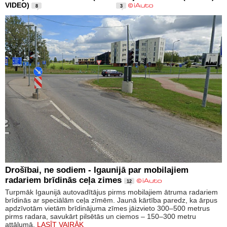
VIDEO)
8
3
Drošībai, ne sodiem - Igaunijā par mobilajiem
radariem brīdinās ceļa zimes
12
Turpmāk Igaunijā autovadītājus pirms mobilajiem ātruma radariem
brīdinās ar speciālām ceļa zīmēm. Jaunā kārtība paredz, ka ārpus
apdzīvotām vietām brīdinājuma zīmes jāizvieto 300–500 metrus
pirms radara, savukārt pilsētās un ciemos – 150–300 metru
attālumā.
LASĪT VAIRĀK