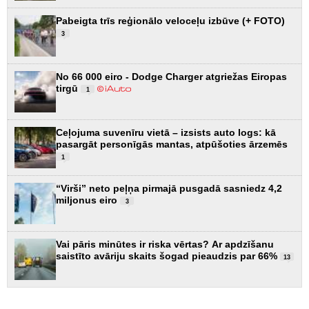
Pabeigta trīs reģionālo veloceļu izbūve (+ FOTO)
3
No 66 000 eiro - Dodge Charger atgriežas Eiropas
tirgū
1
Ceļojuma suvenīru vietā – izsists auto logs: kā
pasargāt personīgās mantas, atpūšoties ārzemēs
1
“Virši” neto peļņa pirmajā pusgadā sasniedz 4,2
miljonus eiro
3
Vai pāris minūtes ir riska vērtas? Ar apdzīšanu
saistīto avāriju skaits šogad pieaudzis par 66%
13