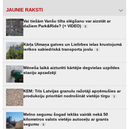
JAUNIE RAKSTI
Vai tiešām Vanšu tilta slēgšanu var aizstāt ar
dažiem Park&Ride? (+ VIDEO)
3
Kārļa Ulmaņa gatves un Lielirbes ielas krustojumā
ierīkos sabiedriskā transporta joslu
3
Mēneša laikā aizturēti kārtējie degvielas uzpildes
staciju apzadzēji
KEM: Trīs Latvijas granulu ražotāji apņēmušies ar
produkciju prioritāri nodrošināt vietējo tirgu
1
Melno segumu šogad ieklās vairāk nekā 50
kilometros valsts vietējo autoceļu ar grants
segumu
3