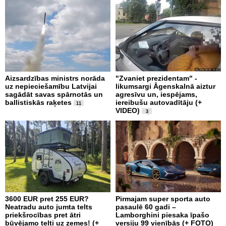
Aizsardzības ministrs norāda
"Zvaniet prezidentam" -
uz nepieciešamību Latvijai
likumsargi Āgenskalnā aiztur
sagādāt savas spārnotās un
agresīvu un, iespējams,
ballistiskās raķetes
iereibušu autovadītāju (+
11
VIDEO)
3
3600 EUR pret 255 EUR?
Pirmajam super sporta auto
Neatradu auto jumta telts
pasaulē 60 gadi –
priekšrocības pret ātri
Lamborghini piesaka īpašo
būvējamo telti uz zemes! (+
versiju 99 vienībās (+ FOTO)