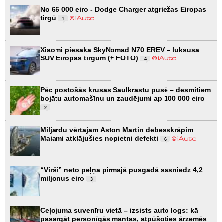
No 66 000 eiro - Dodge Charger atgriežas Eiropas
tirgū
1
Xiaomi piesaka SkyNomad N70 EREV – luksusa
SUV Eiropas tirgum (+ FOTO)
4
Pēc postošās krusas Saulkrastu pusē – desmitiem
bojātu automašīnu un zaudējumi ap 100 000 eiro
2
Miljardu vērtajam Aston Martin debesskrāpim
Maiami atklājušies nopietni defekti
6
“Virši” neto peļņa pirmajā pusgadā sasniedz 4,2
miljonus eiro
3
Ceļojuma suvenīru vietā – izsists auto logs: kā
pasargāt personīgās mantas, atpūšoties ārzemēs