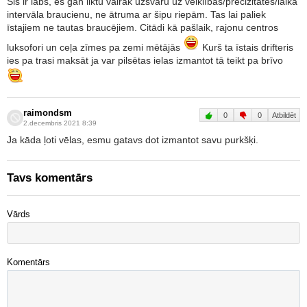
Šis ir labs, es gan liktu vairāk uzsvaru uz veiklības/precizitātes/laika
intervāla braucienu, ne ātruma ar šipu riepām. Tas lai paliek
īstajiem ne tautas braucējiem. Citādi kā pašlaik, rajonu centros
luksofori un ceļa zīmes pa zemi mētājās
Kurš ta īstais drifteris
ies pa trasi maksāt ja var pilsētas ielas izmantot tā teikt pa brīvo
raimondsm
0
0
Atbildēt
2.decembris 2021 8:39
Ja kāda ļoti vēlas, esmu gatavs dot izmantot savu purkšķi.
Tavs komentārs
Vārds
Komentārs