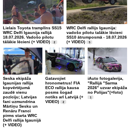
Lielais Toyota tramplīns SS15
WRC Delfi rallijs Igaunija:
i
WRC Delfi Igaunija rallijā
vadošo pilotu talākie lēcieni
a
18.07.2026. Vadošo pilotu
SS10 ātrumposmā - 18.07.2026
(
tālākie lēcieni (+ VIDEO)
(+ VIDEO)
2
5
P
Seska ekipāža
Gatavojiet
iAuto fotogalerija,
m
Igaunijas rallija
hronometrus! FIA
"Rallijā "Sarma
v
kopvērtējumā
ECO rallija kausa
2026" uzvar ekipāža
C
zaudē vienu
posms šogad
no Polijas"(+foto)
r
pozīciju; Latvijas
notiks arī Latvijā (+
1
fani uzmundrina
VIDEO)
2
Mārtiņu Sesku un
Renāru Franci
pirms starta WRC
Delfi rallija Igaunijā
(+ VIDEO)