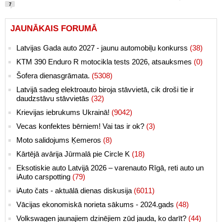
7
JAUNĀKAIS FORUMĀ
Latvijas Gada auto 2027 - jaunu automobiļu konkurss
(38)
KTM 390 Enduro R motocikla tests 2026, atsauksmes
(0)
Šofera dienasgrāmata.
(5308)
Latvijā sadeg elektroauto biroja stāvvietā, cik droši tie ir
daudzstāvu stāvvietās
(32)
Krievijas iebrukums Ukrainā!
(9042)
Vecas konfektes bērniem! Vai tas ir ok?
(3)
Moto salidojums Ķemeros
(8)
Kārtējā avārija Jūrmalā pie Circle K
(18)
Eksotiskie auto Latvijā 2026 – varenauto Rīgā, reti auto un
iAuto carspotting
(79)
iAuto čats - aktuālā dienas diskusija
(6011)
Vācijas ekonomiskā norieta sākums - 2024.gads
(48)
Volkswagen jaunajiem dzinējiem zūd jauda, ko darīt?
(44)