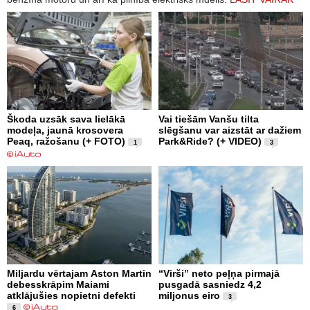
Škoda uzsāk sava lielākā
Vai tiešām Vanšu tilta
modeļa, jaunā krosovera
slēgšanu var aizstāt ar dažiem
Peaq, ražošanu (+ FOTO)
Park&Ride? (+ VIDEO)
1
3
Miljardu vērtajam Aston Martin
“Virši” neto peļņa pirmajā
debesskrāpim Maiami
pusgadā sasniedz 4,2
atklājušies nopietni defekti
miljonus eiro
3
6