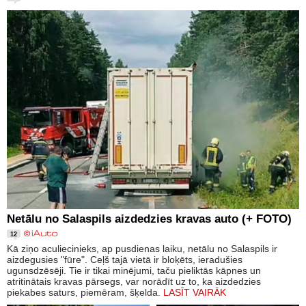
Netālu no Salaspils aizdedzies kravas auto (+ FOTO)
12
Kā ziņo aculiecinieks, ap pusdienas laiku, netālu no Salaspils ir
aizdegusies "fūre". Ceļš tajā vietā ir bloķēts, ieradušies
ugunsdzēsēji. Tie ir tikai minējumi, taču pieliktās kāpnes un
atritinātais kravas pārsegs, var norādīt uz to, ka aizdedzies
piekabes saturs, piemēram, šķelda.
LASĪT VAIRĀK