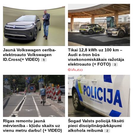
Jaunā Volkswagen cerība-
Tikai 12,8 kWh uz 100 km –
elektroauto Volkswagen
Audi e-tron būs
ID.Cross(+ VIDEO)
visekonomiskākais ražotāja
5
elektroauto (+ FOTO)
3
Rīgas remontu jaunā
Šogad Valsts policijā fiksēti
mērvienība - kļūdu skaits uz
pieci disciplinārpārkāpumi
vienu metru darbu! (+ VIDEO)
alkohola reibumā
2