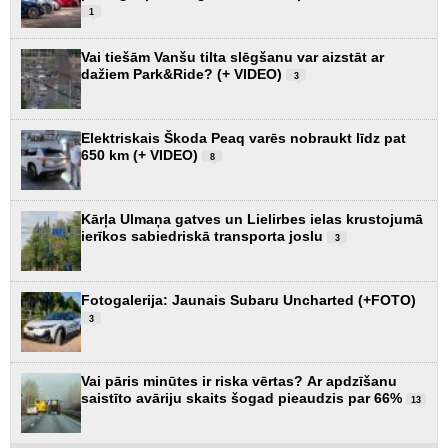
1
Vai tiešām Vanšu tilta slēgšanu var aizstāt ar
dažiem Park&Ride? (+ VIDEO)
3
Elektriskais Škoda Peaq varēs nobraukt līdz pat
650 km (+ VIDEO)
8
Kārļa Ulmaņa gatves un Lielirbes ielas krustojumā
ierīkos sabiedriskā transporta joslu
3
Fotogalerija: Jaunais Subaru Uncharted (+FOTO)
3
Vai pāris minūtes ir riska vērtas? Ar apdzīšanu
saistīto avāriju skaits šogad pieaudzis par 66%
13