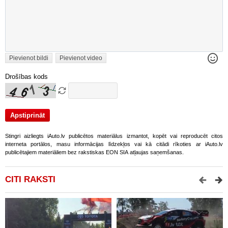
Pievienot bildi
Pievienot video
Drošības kods
Stingri aizliegts iAuto.lv publicētos materiālus izmantot, kopēt vai reproducēt citos
interneta portālos, masu informācijas līdzekļos vai kā citādi rīkoties ar iAuto.lv
publicētajiem materiāliem bez rakstiskas EON SIA atļaujas saņemšanas.
CITI RAKSTI