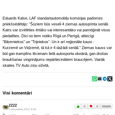
Eduards Kalve, LAF standartautomobiļu komisijas padomes
priekšsēdētājs: "Šoziem būs veseli 4 ziemas autosprinta seriāli.
Katrs var izvēlēties ērtāko vai interesantāko vai pamēģināt visos
piedalīties. Divi no tiem notiks Rīgā un Pierīgā, attiecīgi
"Biķerniekos" un "Trijniekos". Un ir arī reģionālie kausi -
Kurzemē un Vidzemē, tā kā ir 4 dažādi seriāli." Ziemas kauss var
būt gan tramplīns lēcienam lielā autosporta okeānā, gan drošas
braukšanas vingrinājums nepārliecinātiem braucējiem. Vairāk
skaties TV Auto ziņu sižetā.
Visi komentāri
ZZZZ
0
0
Atbildēt
2.decembris 2021 8:34