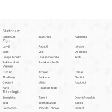
Sludinājumi
Lietoti Auto
Jauni Auto
Autonoma
Ziņas
Latvijā
Pasaulē
Izklaide
Moto
Velo
Uz Ūdens
Smagā Tehnika
Lauksaimniecība
Testi
Reklāmraksti
Redaktora Izvēle
Vīriem
Drošība
Avārijas
Policija
Akadēmija
Satiksme
Garāžā
Ceļojumi
Militāri
Autoklubi
Karte
Reakcijas tests
Tehnoloģijas
Enerģētika
Tālruņi
Datori&Portatīvie
Testi
Internets&App
Spēles
Foto&Video
TV&Cita Tehnika
Gadžeti