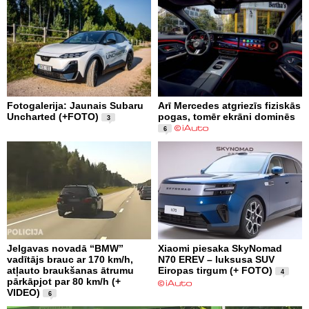
Fotogalerija: Jaunais Subaru
Arī Mercedes atgriezīs fiziskās
Uncharted (+FOTO)
pogas, tomēr ekrāni dominēs
3
6
Jelgavas novadā “BMW”
Xiaomi piesaka SkyNomad
vadītājs brauc ar 170 km/h,
N70 EREV – luksusa SUV
atļauto braukšanas ātrumu
Eiropas tirgum (+ FOTO)
4
pārkāpjot par 80 km/h (+
VIDEO)
6