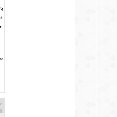
5)
ā,
uz
ta