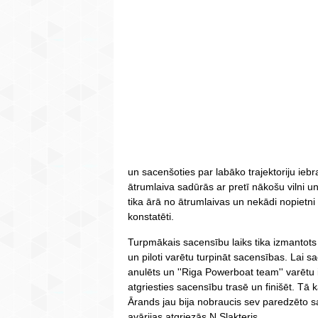
un sacenšoties par labāko trajektoriju iebr
ātrumlaiva sadūrās ar pretī nākošu vilni u
tika ārā no ātrumlaivas un nekādi nopietni 
konstatēti.
Turpmākais sacensību laiks tika izmantots 
un piloti varētu turpināt sacensības. Lai s
anulēts un ''Riga Powerboat team'' varētu
atgriesties sacensību trasē un finišēt. Tā
Ārands jau bija nobraucis sev paredzēto sac
avārijas atgriezās N.Slakteris.