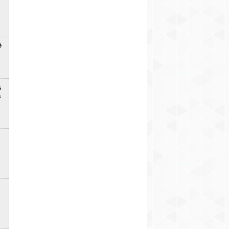
ē
s
a
u