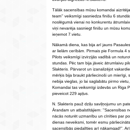
Tālāk sacensības mūsu komandai aizritēja
team'' veiksmīgi sasniedza finišu 6 stund
noslēgumā vienai no konkurentu ātrumlai
viņi nevarēja sasniegt finišu un mūsu kom
ieņemot 7.vietu.
Nākamā diena, kas bija arī jauns Pasaule
ar lielām cerībām. Pirmais pie Formula 4 
Pilots veiksmīgi izvirzijās vadībā un noturo
stundas. Pēc tam bija jāveic ātrumlaivu pil
Slakteris. Pārvarot un izanalizējot vakardi
mērķis bija braukt pārliecinoši un mierīgi,
nebija vieglas, jo lai saglabātu pirmo vietu
Komandai tas veiksmīgi izdevās un Riga P
pieveicot 229 apļus.
N. Slakteris pauž dziļu saviļņojumu un pa
Ārandam un atbalstītājiem: ''Sacensības ne
nācās noturēt uzmanību un cīnīties par poz
dienas neveiksmi, tomēr esmu pārliecinā
sacensībās piedalīties arī nākamgad!''. Arī