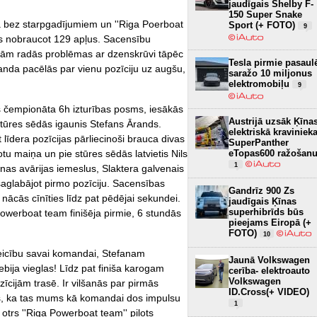
jaudīgais Shelby F-
150 Super Snake
 bez starpgadījumiem un ''Riga Poerboat
Sport (+ FOTO)
9
ās nobraucot 129 apļus. Sacensību
vām radās problēmas ar dzenskrūvi tāpēc
Tesla pirmie pasaul
anda pacēlās par vienu pozīciju uz augšu,
saražo 10 miljonus
elektromobiļu
9
s čempionāta 6h izturības posms, iesākās
Austrijā uzsāk Ķīna
stūres sēdās igaunis Stefans Ārands.
elektriskā kraviniek
t līdera pozīcijas pārliecinoši brauca divas
SuperPanther
otu maiņa un pie stūres sēdās latvietis Nils
eTopas600 ražošan
1
enas avārijas iemeslus, Slaktera galvenais
 saglabājot pirmo pozīciju. Sacensības
Gandrīz 900 Zs
, nācās cīnīties līdz pat pēdējai sekundei.
jaudīgais Ķīnas
superhibrīds būs
owerboat team finišēja pirmie, 6 stundās
pieejams Eiropā (+
FOTO)
10
teicību savai komandai, Stefanam
Jaunā Volkswagen
bija vieglas! Līdz pat finiša karogam
cerība- elektroauto
Volkswagen
īcijām trasē. Ir vilšanās par pirmās
ID.Cross(+ VIDEO)
ts, ka tas mums kā komandai dos impulsu
1
 otrs ''Riga Powerboat team'' pilots