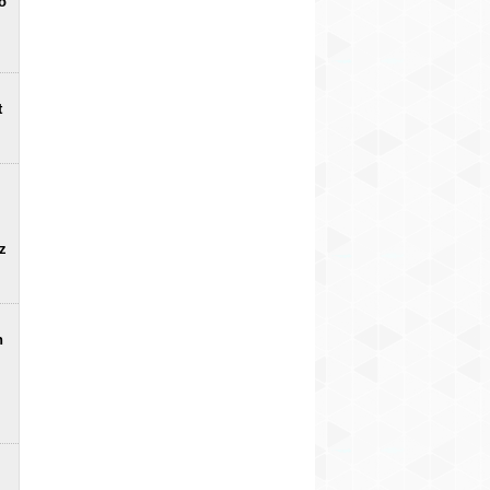
o
t
uz
n