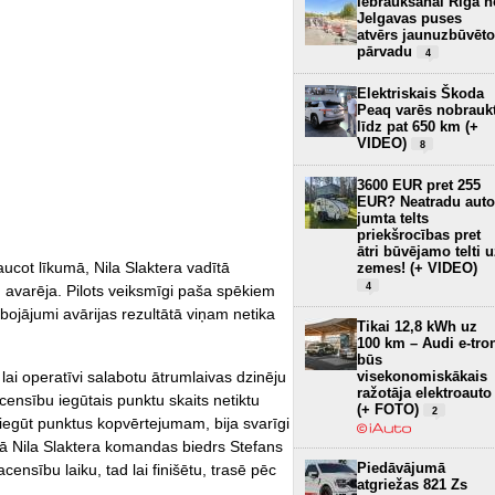
Iebraukšanai Rīgā n
Jelgavas puses
atvērs jaunuzbūvēto
pārvadu
4
Elektriskais Škoda
Peaq varēs nobrauk
līdz pat 650 km (+
VIDEO)
8
3600 EUR pret 255
EUR? Neatradu auto
jumta telts
priekšrocības pret
ātri būvējamo telti 
aucot līkumā, Nila Slaktera vadītā
zemes! (+ VIDEO)
4
n avarēja. Pilots veiksmīgi paša spēkiem
bojājumi avārijas rezultātā viņam netika
Tikai 12,8 kWh uz
100 km – Audi e-tro
būs
lai operatīvi salabotu ātrumlaivas dzinēju
visekonomiskākais
ražotāja elektroauto
acensību iegūtais punktu skaits netiktu
(+ FOTO)
2
 iegūt punktus kopvērtejumam, bija svarīgi
 kā Nila Slaktera komandas biedrs Stefans
Piedāvājumā
ensību laiku, tad lai finišētu, trasē pēc
atgriežas 821 Zs