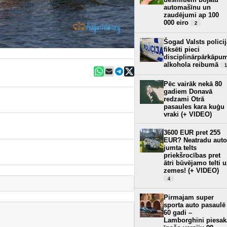
automašīnu un
zaudējumi ap 100
000 eiro
2
Šogad Valsts policij
fiksēti pieci
disciplinārpārkāpu
alkohola reibumā
1
Pēc vairāk nekā 80
gadiem Donavā
redzami Otrā
pasaules kara kuģu
vraki (+ VIDEO)
3600 EUR pret 255
EUR? Neatradu auto
jumta telts
priekšrocības pret
ātri būvējamo telti 
zemes! (+ VIDEO)
4
Pirmajam super
sporta auto pasaulē
60 gadi –
Lamborghini piesak