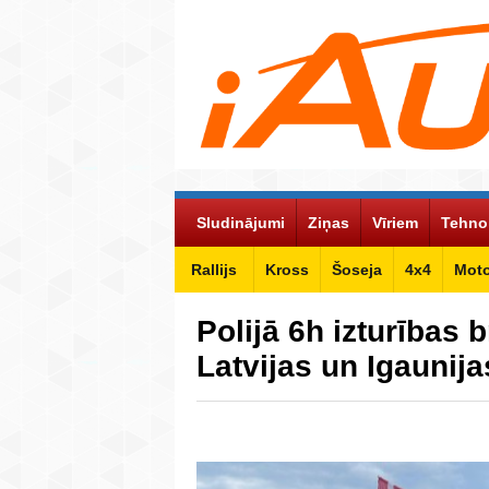
Sludinājumi
Ziņas
Vīriem
Tehno
Rallijs
Kross
Šoseja
4x4
Mot
Polijā 6h izturības 
Latvijas un Igaunij