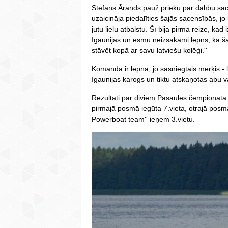
Stefans Ārands pauž prieku par dalību sace
uzaicināja piedalīties šajās sacensībās, jo
jūtu lielu atbalstu. Šī bija pirmā reize, kad
Igaunijas un esmu neizsakāmi lepns, ka ša
stāvēt kopā ar savu latviešu kolēģi.''
Komanda ir lepna, jo sasniegtais mērķis - l
Igaunijas karogs un tiktu atskaņotas abu va
Rezultāti par diviem Pasaules čempionāta
pirmajā posmā iegūta 7.vieta, otrajā posm
Powerboat team'' ieņem 3.vietu.