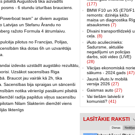
as pilsētā Augustovā tika aizvadīts
(177)
 posms - 6 stundu izturības brauciens.
BMW F10 un X5 (E70/F1
remonts: dzinēja ķēžu
a Powerboat team'' ar diviem augstas
maiņa un diagnostika Rīg
 no Latvijas un Stefanu Ārandu no
atsauksmes
(7)
nnberg ražoto Formula 4 ātrumlaivu.
Dīvaini transportlīdzekļi 
ceļa.
(8)
lcēja pilotus no Francijas, Polijas,
iAuto aculiecinieks:
Sadursme, aktuālie
Sacensībām tika dotas 6h un uzvarētājs
negadījumi un policijas
ta.
darbs, sūti video (LIVE)
(28)
andai izdevās uzstādīt augstāko rezultātu,
Vācijas ekonomiskā norie
norisi. Uzsākot sacensības Riga
sākums - 2024.gads
(47)
bā. Braucot jau vairāk kā 2h, tika
Jaunā iAuto.lv mobilā
versija 2026
(27)
ja. Sacensības bija spraigas un sāncenši
Gaismas auto
(27)
ensībām notika vērienīgi pasākumi pilsētā
Vai tiešām latvieši ir
 diemžēl radīja papildus viļņus sacensību
komunisti?
(41)
ilotam Nilam Slakterim diemžēl viens
jās liktenīgs
LASĪTĀKIE RAKSTI
Dienas
Nedēļas