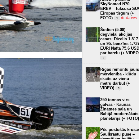
SkyNomad N70
EREV – luksusa SU
Eiropas tirgum (+
FOTO)
1
Šodien (5.08)
degvielai akcijas
cenas: Dīzelis 1.817
un 95. benzīns 1.73
EUR! Nafta 75.6 US
par barelu (+ VIDEO
2
Rīgas remontu jaun
mērvienība - kļūdu
skaits uz vienu
metru darbu! (+
VIDEO)
3
250 tonnas virs
galvas - Kauņas
Zinātnes sala un
Baltijā modernākais
planetārijs (+ FOTO)
Pēc postošās krusa
Saulkrastu pusē –
desmitiem bojātu