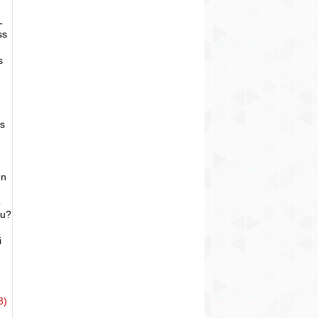
-
ss
s
as
un
o
bu?
i
8)