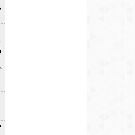
V
7
D
)
ā
s