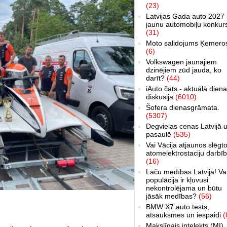
(23)
Latvijas Gada auto 2027 
jaunu automobiļu konkur
(31)
Moto salidojums Ķemero
(6)
Volkswagen jaunajiem
dzinējiem zūd jauda, ko
darīt?
(44)
iAuto čats - aktuālā dien
diskusija
(6010)
Šofera dienasgrāmata.
(5307)
Degvielas cenas Latvijā 
pasaulē
(535)
Vai Vācija atjaunos slēgt
atomelektrostaciju darbī
(16)
Lāču medības Latvijā! Va
populācija ir kļuvusi
nekontrolējama un būtu
jāsāk medības?
(56)
BMW X7 auto tests,
atsauksmes un iespaidi
(
Makslīgais intelekts (MI)