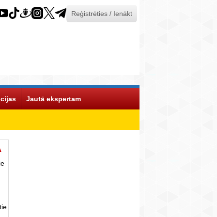
Reģistrēties / Ienākt
cijas
Jautā ekspertam
Ā
ie
tie