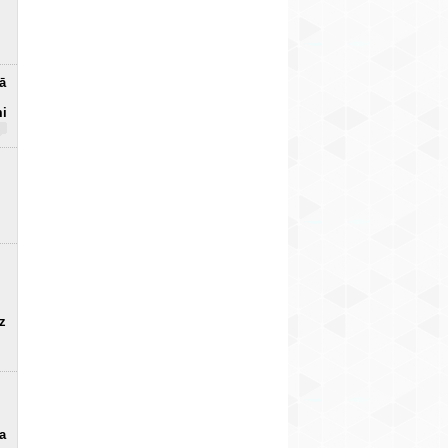
ā
mi
uz
a