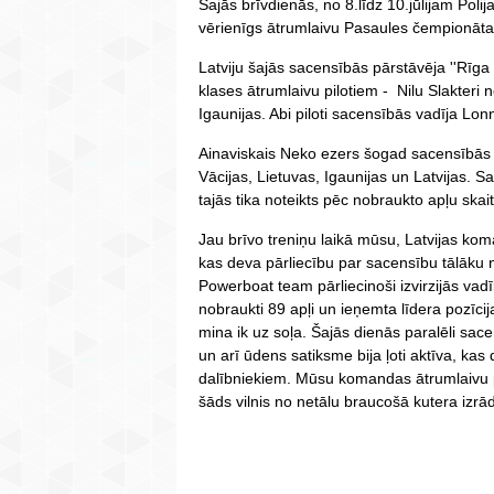
Šajās brīvdienās, no 8.līdz 10.jūlijam Polij
vērienīgs ātrumlaivu Pasaules čempionāta
Latviju šajās sacensībās pārstāvēja ''Rīg
klases ātrumlaivu pilotiem - Nilu Slakteri
Igaunijas. Abi piloti sacensībās vadīja Lo
Ainaviskais Neko ezers šogad sacensībās pu
Vācijas, Lietuvas, Igaunijas un Latvijas. 
tajās tika noteikts pēc nobraukto apļu skai
Jau brīvo treniņu laikā mūsu, Latvijas kom
kas deva pārliecību par sacensību tālāku 
Powerboat team pārliecinoši izvirzijās vadī
nobraukti 89 apļi un ieņemta līdera pozīci
mina ik uz soļa. Šajās dienās paralēli sac
un arī ūdens satiksme bija ļoti aktīva, kas
dalībniekiem. Mūsu komandas ātrumlaivu p
šāds vilnis no netālu braucošā kutera izrādi