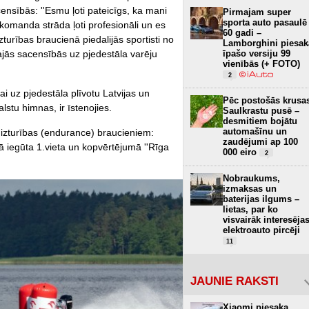
nsībās: ''Esmu ļoti pateicīgs, ka mani
Pirmajam super
sporta auto pasaulē
 komanda strāda ļoti profesionāli un es
60 gadi –
 izturības braucienā piedalijās sportisti no
Lamborghini piesak
jās sacensībās uz pjedestāla varēju
īpašo versiju 99
vienībās (+ FOTO)
2
ai uz pjedestāla plīvotu Latvijas un
Pēc postošās krusa
lstu himnas, ir īstenojies.
Saulkrastu pusē –
desmitiem bojātu
automašīnu un
 izturības (endurance) braucieniem:
zaudējumi ap 100
ā iegūta 1.vieta un kopvērtējumā ''Rīga
000 eiro
2
Nobraukums,
izmaksas un
baterijas ilgums –
lietas, par ko
visvairāk interesēja
elektroauto pircēji
11
JAUNIE RAKSTI
Xiaomi piesaka