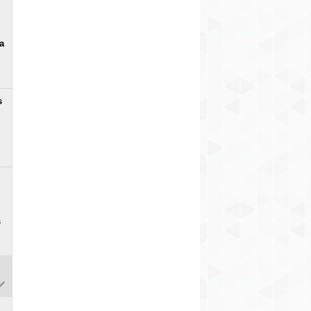
a
s
s