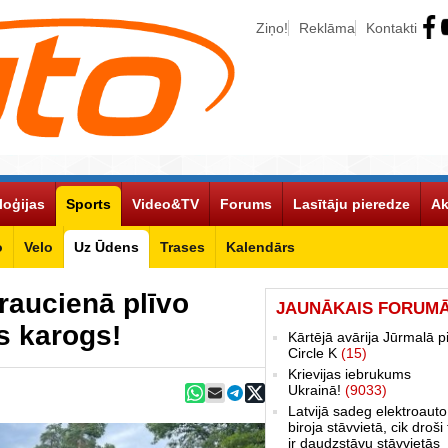
Ziņo!
Reklāma
Kontakti
loģijas
Sports
Video&TV
Forums
Lasītāju pieredze
Ak
o
Velo
Uz Ūdens
Trases
Kalendārs
braucienā plīvo
JAUNĀKAIS FORUM
as karogs!
Kārtējā avārija Jūrmalā p
Circle K
(15)
Krievijas iebrukums
Ukrainā!
(9033)
Latvijā sadeg elektroauto
biroja stāvvietā, cik droši 
ir daudzstāvu stāvvietās