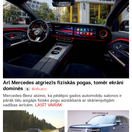
Arī Mercedes atgriezīs fiziskās pogas, tomēr ekrāni
dominēs
6
Mercedes-Benz atzinis, ka pēdējos gados automobiļu salonos ir
pārāk tālu aizgājis fizisko pogu aizstāšanā ar skārienjutīgām
vadības ierīcēm.
LASĪT VAIRĀK