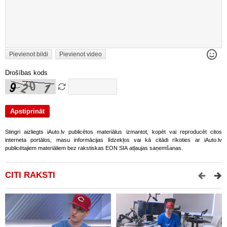
Pievienot bildi
Pievienot video
Drošības kods
Stingri aizliegts iAuto.lv publicētos materiālus izmantot, kopēt vai reproducēt citos
interneta portālos, masu informācijas līdzekļos vai kā citādi rīkoties ar iAuto.lv
publicētajiem materiāliem bez rakstiskas EON SIA atļaujas saņemšanas.
CITI RAKSTI