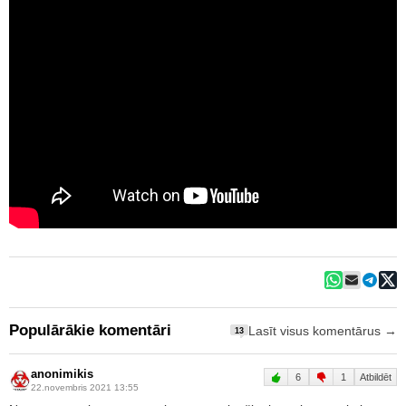
Populārākie komentāri
Lasīt visus komentārus →
13
anonimikis
6
1
Atbildēt
22.novembris 2021 13:55