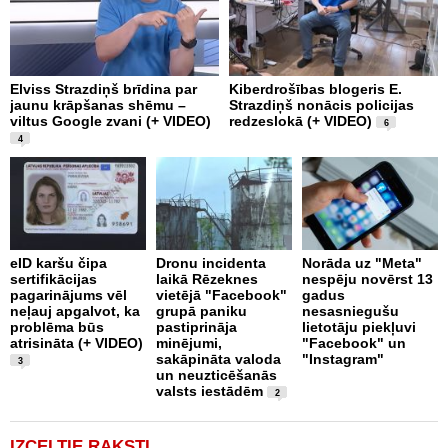
Elviss Strazdiņš brīdina par
Kiberdrošības blogeris E.
E
jaunu krāpšanas shēmu –
Strazdiņš nonācis policijas
s
viltus Google zvani (+ VIDEO)
redzeslokā (+ VIDEO)
V
6
4
“
eID karšu čipa
Dronu incidenta
Norāda uz "Meta"
a
sertifikācijas
laikā Rēzeknes
nespēju novērst 13
B
pagarinājums vēl
vietējā "Facebook"
gadus
s
neļauj apgalvot, ka
grupā paniku
nesasniegušu
5
problēma būs
pastiprināja
lietotāju piekļuvi
atrisināta (+ VIDEO)
minējumi,
"Facebook" un
sakāpināta valoda
"Instagram"
3
un neuzticēšanās
valsts iestādēm
2
IZCELTIE RAKSTI