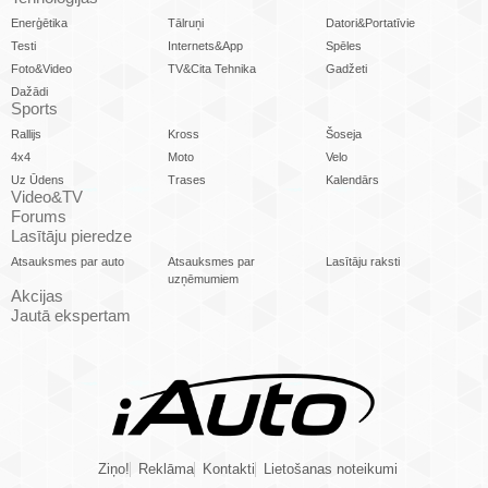
Enerģētika
Tālruņi
Datori&Portatīvie
Testi
Internets&App
Spēles
Foto&Video
TV&Cita Tehnika
Gadžeti
Dažādi
Sports
Rallijs
Kross
Šoseja
4x4
Moto
Velo
Uz Ūdens
Trases
Kalendārs
Video&TV
Forums
Lasītāju pieredze
Atsauksmes par auto
Atsauksmes par
Lasītāju raksti
uzņēmumiem
Akcijas
Jautā ekspertam
Ziņo!
Reklāma
Kontakti
Lietošanas noteikumi