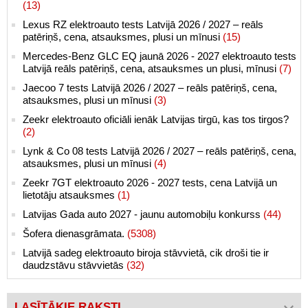
(13)
Lexus RZ elektroauto tests Latvijā 2026 / 2027 – reāls
patēriņš, cena, atsauksmes, plusi un mīnusi
(15)
Mercedes-Benz GLC EQ jaunā 2026 - 2027 elektroauto tests
Latvijā reāls patēriņš, cena, atsauksmes un plusi, mīnusi
(7)
Jaecoo 7 tests Latvijā 2026 / 2027 – reāls patēriņš, cena,
atsauksmes, plusi un mīnusi
(3)
Zeekr elektroauto oficiāli ienāk Latvijas tirgū, kas tos tirgos?
(2)
Lynk & Co 08 tests Latvijā 2026 / 2027 – reāls patēriņš, cena,
atsauksmes, plusi un mīnusi
(4)
Zeekr 7GT elektroauto 2026 - 2027 tests, cena Latvijā un
lietotāju atsauksmes
(1)
Latvijas Gada auto 2027 - jaunu automobiļu konkurss
(44)
Šofera dienasgrāmata.
(5308)
Latvijā sadeg elektroauto biroja stāvvietā, cik droši tie ir
daudzstāvu stāvvietās
(32)
LASĪTĀKIE RAKSTI