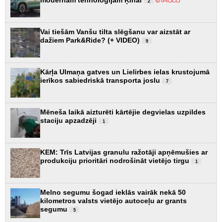
2
Vai tiešām Vanšu tilta slēgšanu var aizstāt ar
dažiem Park&Ride? (+ VIDEO)
9
Kārļa Ulmaņa gatves un Lielirbes ielas krustojumā
ierīkos sabiedriskā transporta joslu
7
Mēneša laikā aizturēti kārtējie degvielas uzpildes
staciju apzadzēji
1
KEM: Trīs Latvijas granulu ražotāji apņēmušies ar
produkciju prioritāri nodrošināt vietējo tirgu
1
Melno segumu šogad ieklās vairāk nekā 50
kilometros valsts vietējo autoceļu ar grants
segumu
5