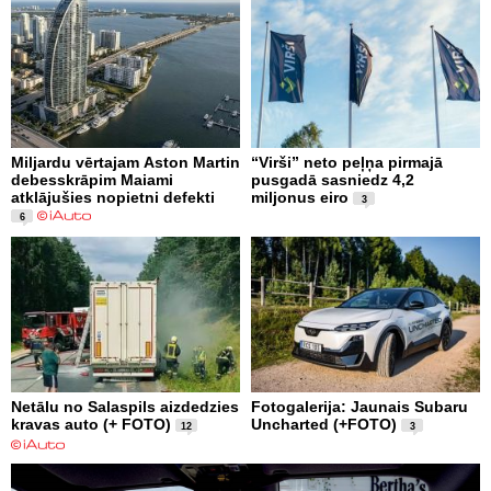
Miljardu vērtajam Aston Martin
“Virši” neto peļņa pirmajā
debesskrāpim Maiami
pusgadā sasniedz 4,2
atklājušies nopietni defekti
miljonus eiro
3
6
Netālu no Salaspils aizdedzies
Fotogalerija: Jaunais Subaru
kravas auto (+ FOTO)
Uncharted (+FOTO)
12
3