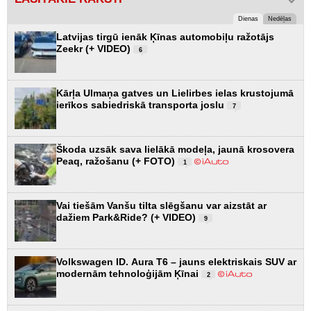
Dienas
Nedēļas
Latvijas tirgū ienāk Ķīnas automobiļu ražotājs
Zeekr (+ VIDEO)
6
Kārļa Ulmaņa gatves un Lielirbes ielas krustojumā
ierīkos sabiedriskā transporta joslu
7
Škoda uzsāk sava lielākā modeļa, jaunā krosovera
Peaq, ražošanu (+ FOTO)
1
Vai tiešām Vanšu tilta slēgšanu var aizstāt ar
dažiem Park&Ride? (+ VIDEO)
9
Volkswagen ID. Aura T6 – jauns elektriskais SUV ar
modernām tehnoloģijām Ķīnai
2