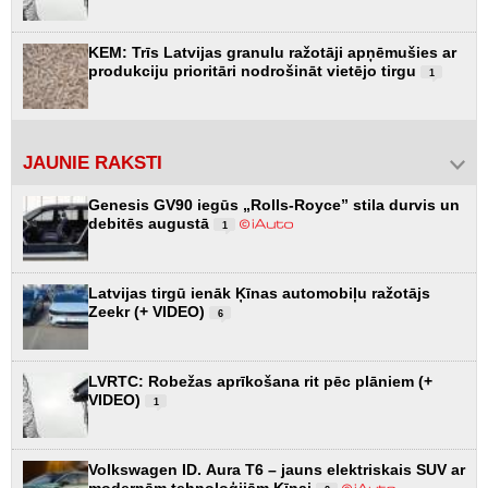
KEM: Trīs Latvijas granulu ražotāji apņēmušies ar
produkciju prioritāri nodrošināt vietējo tirgu
1
JAUNIE RAKSTI
Genesis GV90 iegūs „Rolls-Royce” stila durvis un
debitēs augustā
1
Latvijas tirgū ienāk Ķīnas automobiļu ražotājs
Zeekr (+ VIDEO)
6
LVRTC: Robežas aprīkošana rit pēc plāniem (+
VIDEO)
1
Volkswagen ID. Aura T6 – jauns elektriskais SUV ar
modernām tehnoloģijām Ķīnai