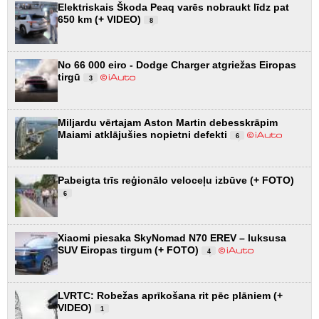
Elektriskais Škoda Peaq varēs nobraukt līdz pat
650 km (+ VIDEO)
8
No 66 000 eiro - Dodge Charger atgriežas Eiropas
tirgū
3
Miljardu vērtajam Aston Martin debesskrāpim
Maiami atklājušies nopietni defekti
6
Pabeigta trīs reģionālo veloceļu izbūve (+ FOTO)
6
Xiaomi piesaka SkyNomad N70 EREV – luksusa
SUV Eiropas tirgum (+ FOTO)
4
LVRTC: Robežas aprīkošana rit pēc plāniem (+
VIDEO)
1