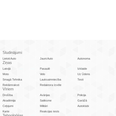
Sludinājumi
Lietoti Auto
Jauni Auto
Autonoma
Ziņas
Latvijā
Pasaulē
Izklaide
Moto
Velo
Uz Ūdens
Smagā Tehnika
Lauksaimniecība
Testi
Reklāmraksti
Redaktora Izvēle
Vīriem
Drošība
Avārijas
Policija
Akadēmija
Satiksme
Garāžā
Ceļojumi
Militāri
Autoklubi
Karte
Reakcijas tests
Tehnoloģijas