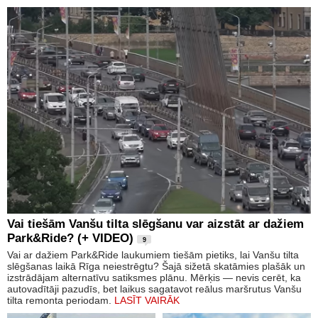
Vai tiešām Vanšu tilta slēgšanu var aizstāt ar dažiem
Park&Ride? (+ VIDEO)
9
Vai ar dažiem Park&Ride laukumiem tiešām pietiks, lai Vanšu tilta
slēgšanas laikā Rīga neiestrēgtu? Šajā sižetā skatāmies plašāk un
izstrādājam alternatīvu satiksmes plānu. Mērķis — nevis cerēt, ka
autovadītāji pazudīs, bet laikus sagatavot reālus maršrutus Vanšu
tilta remonta periodam.
LASĪT VAIRĀK