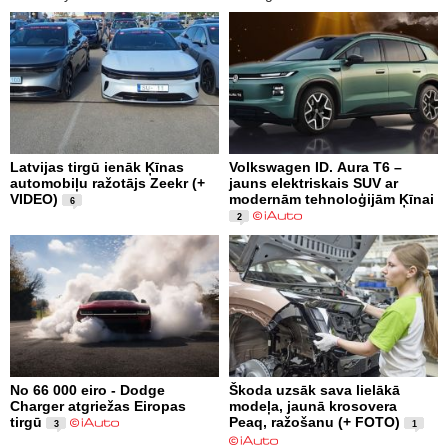
Latvijas tirgū ienāk Ķīnas
Volkswagen ID. Aura T6 –
automobiļu ražotājs Zeekr (+
jauns elektriskais SUV ar
VIDEO)
modernām tehnoloģijām Ķīnai
6
2
No 66 000 eiro - Dodge
Škoda uzsāk sava lielākā
Charger atgriežas Eiropas
modeļa, jaunā krosovera
tirgū
Peaq, ražošanu (+ FOTO)
3
1