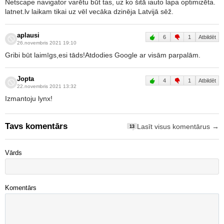
Netscape navigator varētu būt tas, uz ko šitā iauto lapa optimizēta.
latnet.lv laikam tikai uz vēl vecāka dzinēja Latvijā sēž.
aplausi
6
1
Atbildēt
26.novembris 2021 19:10
Gribi būt laimīgs,esi tāds!Atdodies Google ar visām parpalām.
Jopta
4
1
Atbildēt
22.novembris 2021 13:32
Izmantoju lynx!
Tavs komentārs
Lasīt visus komentārus →
13
Vārds
Komentārs