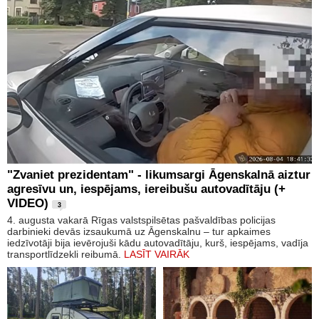
"Zvaniet prezidentam" - likumsargi Āgenskalnā aiztur
agresīvu un, iespējams, iereibušu autovadītāju (+
VIDEO)
3
4. augusta vakarā Rīgas valstspilsētas pašvaldības policijas
darbinieki devās izsaukumā uz Āgenskalnu – tur apkaimes
iedzīvotāji bija ievērojuši kādu autovadītāju, kurš, iespējams, vadīja
transportlīdzekli reibumā.
LASĪT VAIRĀK