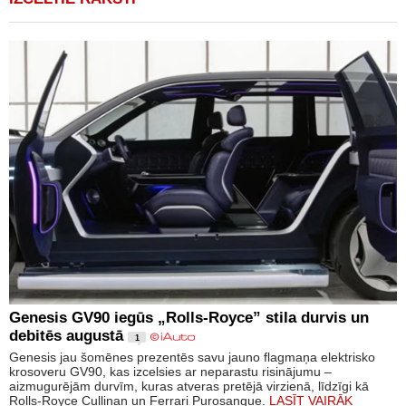
Genesis GV90 iegūs „Rolls-Royce” stila durvis un
debitēs augustā
1
Genesis jau šomēnes prezentēs savu jauno flagmaņa elektrisko
krosoveru GV90, kas izcelsies ar neparastu risinājumu –
aizmugurējām durvīm, kuras atveras pretējā virzienā, līdzīgi kā
Rolls-Royce Cullinan un Ferrari Purosangue.
LASĪT VAIRĀK