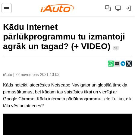
Kādu internet
pārlūkprogrammu tu izmantoji
agrāk un tagad? (+ VIDEO)
13
iAuto | 22.novembris 2021 13:03
Kāds noteikti atcerēsies Netscape Navigator un globālā tīmekļa
pirmssākumus, bet kādam tas saistīsies tikai un vienīgi ar
Google Chrome. Kādu interneta pārlūkprogrammu lieto Tu, un, cik
tālu vēsturi atceries?