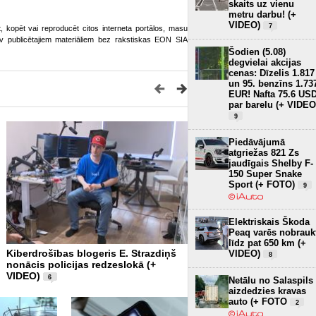
skaits uz vienu
metru darbu! (+
VIDEO)
7
ot, kopēt vai reproducēt citos interneta portālos, masu
o.lv publicētajiem materiāliem bez rakstiskas EON SIA
Šodien (5.08)
degvielai akcijas
cenas: Dīzelis 1.817
un 95. benzīns 1.73
EUR! Nafta 75.6 US
par barelu (+ VIDEO
9
Piedāvājumā
atgriežas 821 Zs
jaudīgais Shelby F-
150 Super Snake
Sport (+ FOTO)
9
Elektriskais Škoda
Peaq varēs nobrauk
līdz pat 650 km (+
Kiberdrošības blogeris E. Strazdiņš
ES ierobežos jauniešu pie
VIDEO)
8
nonācis policijas redzeslokā (+
sociālajiem medijiem (+ V
VIDEO)
6
Netālu no Salaspils
aizdedzies kravas
auto (+ FOTO
2