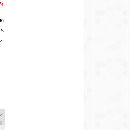
8)
5)
gā,
uz