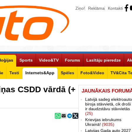
Ziņo!
Reklāma
Kontakti
loģijas
Sports
Video&TV
Forums
Lasītāju pieredze
Ak
ie
Testi
Internets&App
Spēles
Foto&Video
TV&Cita T
ziņas CSDD vārdā (+
JAUNĀKAIS FORUM
Latvijā sadeg elektroauto
biroja stāvvietā, cik droši 
ir daudzstāvu stāvvietās
(25)
Krievijas iebrukums
Ukrainā!
(9035)
Latvijas Gada auto 2027 