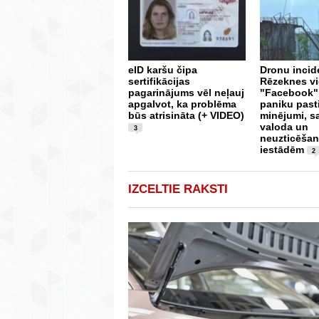
eID karšu čipa
Dronu incid
sertifikācijas
Rēzeknes vi
pagarinājums vēl neļauj
"Facebook"
apgalvot, ka problēma
paniku past
būs atrisināta (+ VIDEO)
minējumi, s
valoda un
3
neuzticēšan
iestādēm
2
IZCELTIE RAKSTI