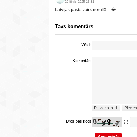
20.jūnijs 2025 23:31
Latvijas pasts vairs nerullē... 😂
Tavs komentārs
Vārds
Komentārs
Pievienot bildi
Pievien
Drošības kods