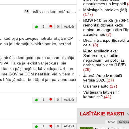
atsauksmes un iespaidi
(
Makslīgais intelekts (MI)
Lasīt visus komentārus →
14
(177)
BMW F10 un X5 (E70/F1
remonts: dzinēja ķēžu
2
0
Atbildēt
maiņa un diagnostika Rī
atsauksmes
(7)
ēc, kad biju pietuvojies netrafaretajām CP
Dīvaini transportlīdzekļi 
 nu jau domāju skaidrs par ko, bet tad
ceļa.
(8)
iAuto aculiecinieks:
Sadursme, aktuālie
reiz atsūtija kad gaidu paku un samulsināja
negadījumi un policijas
VA. Tā kā jā iekrist var jebkurš, pie
darbs, sūti video (LIVE)
et tas ka pāķi nejēdz, kā veidojas URL un
(28)
zīme GOV ne COM neatšķir. Vid.lv tiem ir
Jaunā iAuto.lv mobilā
tas būtu jāmāca, bet tāpat jau pa vienu ausi
versija 2026
(27)
Gaismas auto
(27)
Vai tiešām latvieši ir
komunisti?
(41)
1
0
Atbildēt
LASĪTĀKIE RAKSTI
Dienas
Nedēļas
1
0
Atbildēt