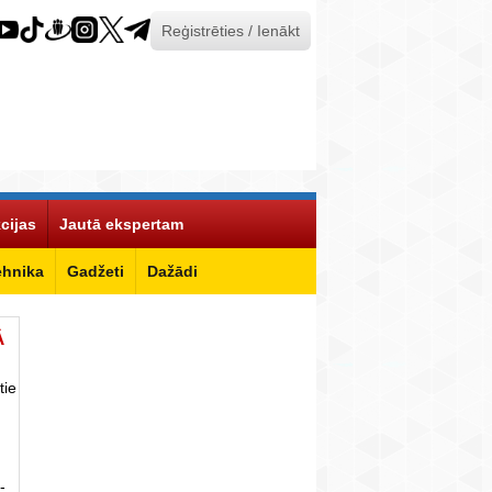
Reģistrēties / Ienākt
cijas
Jautā ekspertam
ehnika
Gadžeti
Dažādi
Ā
tie
-