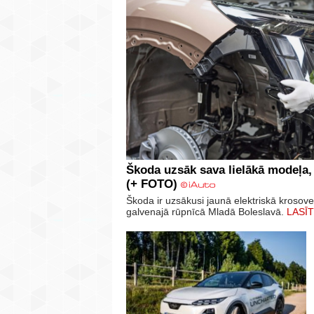
Škoda uzsāk sava lielākā modeļa,
(+ FOTO)
Škoda ir uzsākusi jaunā elektriskā krosov
galvenajā rūpnīcā Mladā Boleslavā.
LASĪT