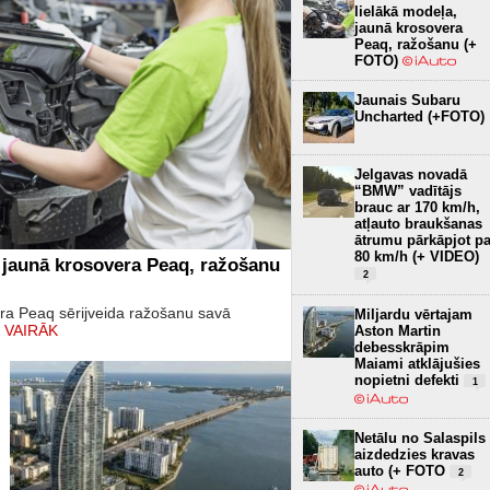
lielākā modeļa,
jaunā krosovera
Peaq, ražošanu (+
FOTO)
Jaunais Subaru
Uncharted (+FOTO)
Jelgavas novadā
“BMW” vadītājs
brauc ar 170 km/h,
atļauto braukšanas
ātrumu pārkāpjot pa
80 km/h (+ VIDEO)
 jaunā krosovera Peaq, ražošanu
2
era Peaq sērijveida ražošanu savā
Miljardu vērtajam
 VAIRĀK
Aston Martin
debesskrāpim
Maiami atklājušies
nopietni defekti
1
Netālu no Salaspils
aizdedzies kravas
auto (+ FOTO
2