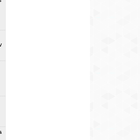
s
V
ā