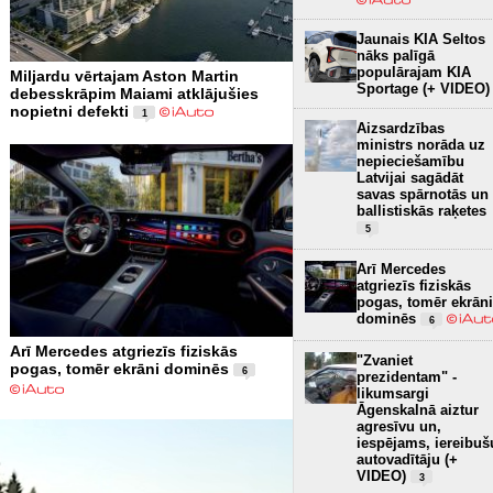
Jaunais KIA Seltos
nāks palīgā
populārajam KIA
Miljardu vērtajam Aston Martin
Sportage (+ VIDEO)
debesskrāpim Maiami atklājušies
nopietni defekti
1
Aizsardzības
ministrs norāda uz
nepieciešamību
Latvijai sagādāt
savas spārnotās un
ballistiskās raķetes
5
Arī Mercedes
atgriezīs fiziskās
pogas, tomēr ekrāni
dominēs
6
Arī Mercedes atgriezīs fiziskās
"Zvaniet
pogas, tomēr ekrāni dominēs
6
prezidentam" -
likumsargi
Āgenskalnā aiztur
agresīvu un,
iespējams, iereibuš
autovadītāju (+
VIDEO)
3