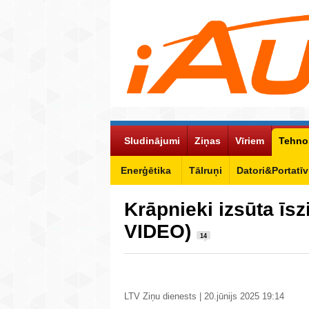
Sludinājumi
Ziņas
Vīriem
Tehno
Enerģētika
Tālruņi
Datori&Portatīv
Krāpnieki izsūta īs
VIDEO)
14
LTV Ziņu dienests | 20.jūnijs 2025 19:14