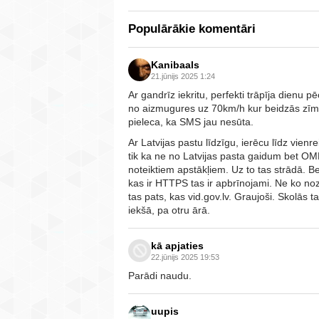
Populārākie komentāri
Kanibaals
21.jūnijs 2025 1:24
Ar gandrīz iekritu, perfekti trāpīja dienu p
no aizmugures uz 70km/h kur beidzās zīme
pieleca, ka SMS jau nesūta.
Ar Latvijas pastu līdzīgu, ierēcu līdz vien
tik ka ne no Latvijas pasta gaidum bet OMNI
noteiktiem apstākļiem. Uz to tas strādā. B
kas ir HTTPS tas ir apbrīnojami. Ne ko no
tas pats, kas vid.gov.lv. Graujoši. Skolās 
iekšā, pa otru ārā.
kā apjaties
22.jūnijs 2025 19:53
Parādi naudu.
uupis