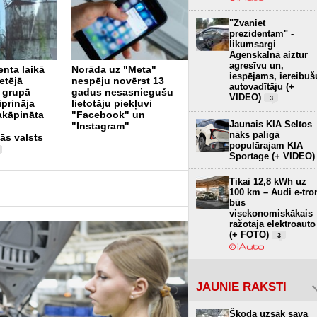
"Zvaniet
prezidentam" -
likumsargi
Āgenskalnā aiztur
“Tele2” visas autoceļa
agresīvu un,
enta laikā
Norāda uz "Meta"
“Via Baltica” bāzes
iespējams, iereibuš
etējā
nespēju novērst 13
stacijas aprīkojis ar 5G
autovadītāju (+
 grupā
gadus nesasniegušu
tehnoloģiju
1
VIDEO)
3
iprināja
lietotāju piekļuvi
akāpināta
"Facebook" un
Jaunais KIA Seltos
"Instagram"
nāks palīgā
ās valsts
populārajam KIA
Sportage (+ VIDEO)
Tikai 12,8 kWh uz
100 km – Audi e-tro
būs
visekonomiskākais
ražotāja elektroauto
(+ FOTO)
3
JAUNIE RAKSTI
Škoda uzsāk sava