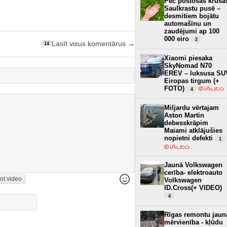
Pēc postošās krusa
Saulkrastu pusē –
desmitiem bojātu
automašīnu un
zaudējumi ap 100
000 eiro
2
Lasīt visus komentārus →
14
Xiaomi piesaka
SkyNomad N70
EREV – luksusa SU
Eiropas tirgum (+
FOTO)
4
Miljardu vērtajam
Aston Martin
debesskrāpim
Maiami atklājušies
nopietni defekti
1
Jaunā Volkswagen
cerība- elektroauto
ot video
Volkswagen
ID.Cross(+ VIDEO)
4
Rīgas remontu jaun
mērvienība - kļūdu