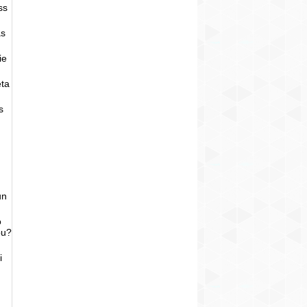
ss
as
ie
eta
s
un
o
bu?
i