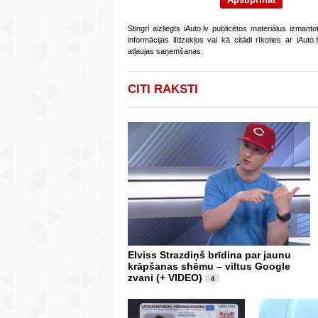
Stingri aizliegts iAuto.lv publicētos materiālus izmant
informācijas līdzekļos vai kā citādi rīkoties ar iAut
atļaujas saņemšanas.
CITI RAKSTI
Elviss Strazdiņš brīdina par jaunu
krāpšanas shēmu – viltus Google
zvani (+ VIDEO)
4