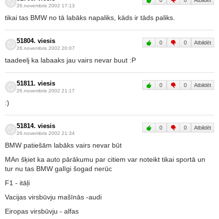
0
0
Atbildēt
26.novembris 2002 17:13
tikai tas BMW no tā labāks napaliks, kāds ir tāds paliks.
51804. viesis
0
0
Atbildēt
26.novembris 2002 20:07
taadeelj ka labaaks jau vairs nevar buut :P
51811. viesis
0
0
Atbildēt
26.novembris 2002 21:17
:)
51814. viesis
0
0
Atbildēt
26.novembris 2002 21:34
BMW patiešām labāks vairs nevar būt
MAn šķiet ka auto pārākumu par citiem var noteikt tikai sportā un
tur nu tas BMW galīgi šogad nerūc
F1 - itāļi
Vacijas virsbūvju mašīnās -audi
Eiropas virsbūvju - alfas