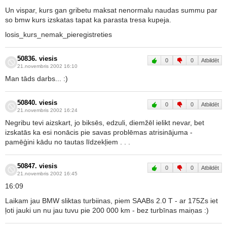
Un vispar, kurs gan gribetu maksat nenormalu naudas summu par
so bmw kurs izskatas tapat ka parasta tresa kupeja.
losis_kurs_nemak_pieregistreties
50836. viesis
0
0
Atbildēt
21.novembris 2002 16:10
Man tāds darbs... :)
50840. viesis
0
0
Atbildēt
21.novembris 2002 16:24
Negribu tevi aizskart, jo biksēs, edzuli, diemžēl ielikt nevar, bet
izskatās ka esi nonācis pie savas problēmas atrisinājuma -
pamēģini kādu no tautas līdzekļiem . . .
50847. viesis
0
0
Atbildēt
21.novembris 2002 16:45
16:09
Laikam jau BMW sliktas turbiinas, piem SAABs 2.0 T - ar 175Zs iet
ļoti jauki un nu jau tuvu pie 200 000 km - bez turbīnas maiņas :)