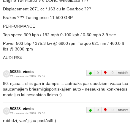
Engine Twin-turbo V 6 DOHC Wheelbase ???
Displacement 2671 cc / 163 cu in Gearbox ???
Brakes ??? Tuning price 11 500 GBP
PERFORMANCE
Top speed 309 kph / 192 mph 0-100 kph / 0-60 mph 3.9 sec
Power 503 bhp / 375.3 kw @ 6900 rpm Torque 621 nm / 460.0 ft
lbs @ 3000 rpm
AUDI RS4
50825. viesis
0
0
Atbildēt
21.novembris 2002 15:52
80: njaaa... shis gan ir dampis ... aatraaks par daudziem vaacu taa
saucamajiem briesmiigisportiskajiem auto - nesaukshu konkreetus
modeljus lai nesaaktos fleims :)
50828. viesis
0
0
Atbildēt
21.novembris 2002 15:58
rubbdzi, varēji jau pastāstīt:)