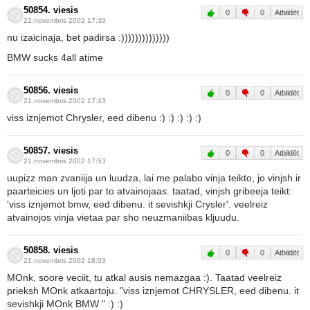
50854. viesis
0
0
Atbildēt
21.novembris 2002 17:30
nu izaicinaja, bet padirsa :))))))))))))))
BMW sucks 4all atime
50856. viesis
0
0
Atbildēt
21.novembris 2002 17:43
viss iznjemot Chrysler, eed dibenu :) :) :) :) :)
50857. viesis
0
0
Atbildēt
21.novembris 2002 17:53
uupizz man zvaniija un luudza, lai me palabo vinja teikto, jo vinjsh ir
paarteicies un ljoti par to atvainojaas. taatad, vinjsh gribeeja teikt:
'viss iznjemot bmw, eed dibenu. it sevishkji Crysler'. veelreiz
atvainojos vinja vietaa par sho neuzmaniibas kljuudu.
50858. viesis
0
0
Atbildēt
21.novembris 2002 18:03
MOnk, soore veciit, tu atkal ausis nemazgaa :). Taatad veelreiz
prieksh MOnk atkaartoju. "viss iznjemot CHRYSLER, eed dibenu. it
sevishkji MOnk BMW " :) :)