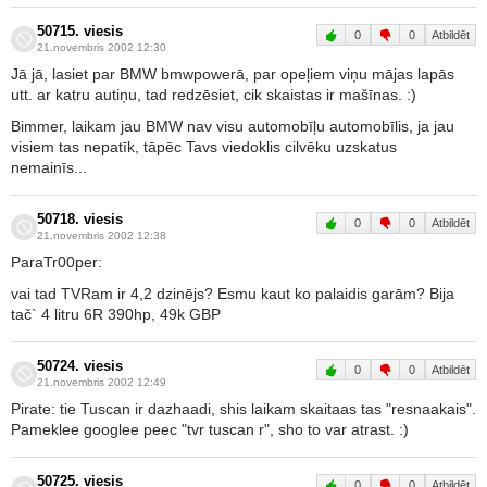
50715. viesis
0
0
Atbildēt
21.novembris 2002 12:30
Jā jā, lasiet par BMW bmwpowerā, par opeļiem viņu mājas lapās
utt. ar katru autiņu, tad redzēsiet, cik skaistas ir mašīnas. :)
Bimmer, laikam jau BMW nav visu automobīļu automobīlis, ja jau
visiem tas nepatīk, tāpēc Tavs viedoklis cilvēku uzskatus
nemainīs...
50718. viesis
0
0
Atbildēt
21.novembris 2002 12:38
ParaTr00per:
vai tad TVRam ir 4,2 dzinējs? Esmu kaut ko palaidis garām? Bija
tač` 4 litru 6R 390hp, 49k GBP
50724. viesis
0
0
Atbildēt
21.novembris 2002 12:49
Pirate: tie Tuscan ir dazhaadi, shis laikam skaitaas tas "resnaakais".
Pameklee googlee peec "tvr tuscan r", sho to var atrast. :)
50725. viesis
0
0
Atbildēt