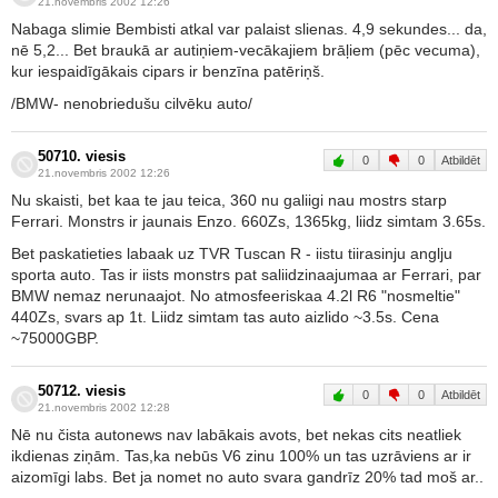
21.novembris 2002 12:26
Nabaga slimie Bembisti atkal var palaist slienas. 4,9 sekundes... da,
nē 5,2... Bet braukā ar autiņiem-vecākajiem brāļiem (pēc vecuma),
kur iespaidīgākais cipars ir benzīna patēriņš.
/BMW- nenobriedušu cilvēku auto/
50710. viesis
0
0
Atbildēt
21.novembris 2002 12:26
Nu skaisti, bet kaa te jau teica, 360 nu galiigi nau mostrs starp
Ferrari. Monstrs ir jaunais Enzo. 660Zs, 1365kg, liidz simtam 3.65s.
Bet paskatieties labaak uz TVR Tuscan R - iistu tiirasinju anglju
sporta auto. Tas ir iists monstrs pat saliidzinaajumaa ar Ferrari, par
BMW nemaz nerunaajot. No atmosfeeriskaa 4.2l R6 "nosmeltie"
440Zs, svars ap 1t. Liidz simtam tas auto aizlido ~3.5s. Cena
~75000GBP.
50712. viesis
0
0
Atbildēt
21.novembris 2002 12:28
Nē nu čista autonews nav labākais avots, bet nekas cits neatliek
ikdienas ziņām. Tas,ka nebūs V6 zinu 100% un tas uzrāviens ar ir
aizomīgi labs. Bet ja nomet no auto svara gandrīz 20% tad moš ar..