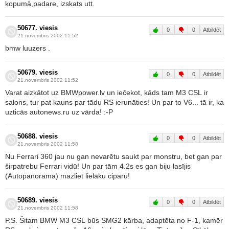
kopumā,padare, izskats utt.
50677. viesis
0
0
Atbildēt
21.novembris 2002 11:52
bmw luuzers .
50679. viesis
0
0
Atbildēt
21.novembris 2002 11:52
Varat aizkātot uz BMWpower.lv un iečekot, kāds tam M3 CSL ir
salons, tur pat kauns par tādu RS ierunāties! Un par to V6... tā ir, ka
uzticās autonews.ru uz vārda! :-P
50688. viesis
0
0
Atbildēt
21.novembris 2002 11:58
Nu Ferrari 360 jau nu gan nevarētu saukt par monstru, bet gan par
širpatrebu Ferrari vidū! Un par tām 4.2s es gan biju lasījis
(Autopanorama) mazliet lielāku ciparu!
50689. viesis
0
0
Atbildēt
21.novembris 2002 11:58
P.S. Šitam BMW M3 CSL būs SMG2 kārba, adaptēta no F-1, kamēr