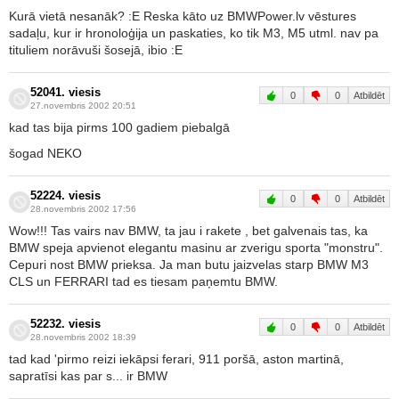
Kurā vietā nesanāk? :E Reska kāto uz BMWPower.lv vēstures
sadaļu, kur ir hronoloģija un paskaties, ko tik M3, M5 utml. nav pa
tituliem norāvuši šosejā, ibio :E
52041. viesis
0
0
Atbildēt
27.novembris 2002 20:51
kad tas bija pirms 100 gadiem piebalgā
šogad NEKO
52224. viesis
0
0
Atbildēt
28.novembris 2002 17:56
Wow!!! Tas vairs nav BMW, ta jau i rakete , bet galvenais tas, ka
BMW speja apvienot elegantu masinu ar zverigu sporta "monstru".
Cepuri nost BMW prieksa. Ja man butu jaizvelas starp BMW M3
CLS un FERRARI tad es tiesam paņemtu BMW.
52232. viesis
0
0
Atbildēt
28.novembris 2002 18:39
tad kad 'pirmo reizi iekāpsi ferari, 911 poršā, aston martinā,
sapratīsi kas par s... ir BMW