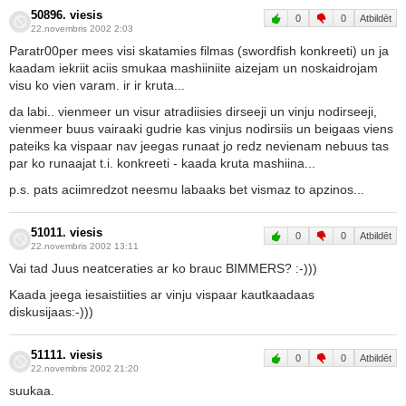
50896. viesis
0
0
Atbildēt
22.novembris 2002 2:03
Paratr00per mees visi skatamies filmas (swordfish konkreeti) un ja
kaadam iekriit aciis smukaa mashiiniite aizejam un noskaidrojam
visu ko vien varam. ir ir kruta...
da labi.. vienmeer un visur atradiisies dirseeji un vinju nodirseeji,
vienmeer buus vairaaki gudrie kas vinjus nodirsiis un beigaas viens
pateiks ka vispaar nav jeegas runaat jo redz nevienam nebuus tas
par ko runaajat t.i. konkreeti - kaada kruta mashiina...
p.s. pats aciimredzot neesmu labaaks bet vismaz to apzinos...
51011. viesis
0
0
Atbildēt
22.novembris 2002 13:11
Vai tad Juus neatceraties ar ko brauc BIMMERS? :-)))
Kaada jeega iesaistiities ar vinju vispaar kautkaadaas
diskusijaas:-)))
51111. viesis
0
0
Atbildēt
22.novembris 2002 21:20
suukaa.