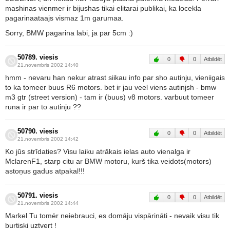
mashinas vienmer ir bijushas tikai elitarai publikai, ka locekla
pagarinaataajs vismaz 1m garumaa.
Sorry, BMW pagarina labi, ja par 5cm :)
50789. viesis
0
0
Atbildēt
21.novembris 2002 14:40
hmm - nevaru han nekur atrast siikau info par sho autinju, vieniigais
to ka tomeer buus R6 motors. bet ir jau veel viens autinjsh - bmw
m3 gtr (street version) - tam ir (buus) v8 motors. varbuut tomeer
runa ir par to autinju ??
50790. viesis
0
0
Atbildēt
21.novembris 2002 14:42
Ko jūs strīdaties? Visu laiku atrākais ielas auto vienalga ir
MclarenF1, starp citu ar BMW motoru, kurš tika veidots(motors)
astoņus gadus atpakal!!!
50791. viesis
0
0
Atbildēt
21.novembris 2002 14:44
Markel Tu tomēr neiebrauci, es domāju vispārināti - nevaik visu tik
burtiski uztvert !