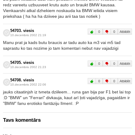
redz vareetu uzbuuveet krutu auto un braukt BMW kausaa.
Vienkaarshi atkal dzhekiem noskauda ka BMW ieliida visiem
priekshaa ( ha ha ha dziivee jau arii taa tas notiek )
54703. viesis
0
0
Atbildēt
10.decembris 2002 21:19
Manu prat ja kads butu braucis ar tadu auto ka m3 vai m5 tad
saprastu ko tas nozime jo tam komentari nebut nav vajadzigi
54705. viesis
0
0
Atbildēt
10.decembris 2002 21:23
54708. viesis
0
0
Atbildēt
10.decembris 2002 22:06
jauks citaatinjsh iz tvneta dziileem... runa gan bija par F1 bet lai top
:D "BMW" un "Ferrari" divkauja, kaut arī ļoti vajadzīga, pagaidām ir
"BMW" fanu erotisko fantāziju līmenī. :P
Tavs komentārs