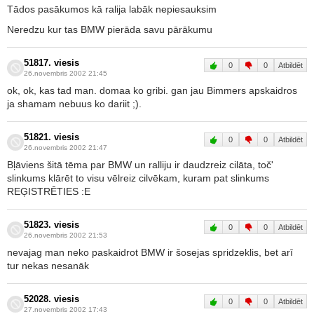
Tādos pasākumos kā ralija labāk nepiesauksim
Neredzu kur tas BMW pierāda savu pārākumu
51817. viesis
0
0
Atbildēt
26.novembris 2002 21:45
ok, ok, kas tad man. domaa ko gribi. gan jau Bimmers apskaidros
ja shamam nebuus ko dariit ;).
51821. viesis
0
0
Atbildēt
26.novembris 2002 21:47
Bļāviens šitā tēma par BMW un ralliju ir daudzreiz cilāta, toč'
slinkums klārēt to visu vēlreiz cilvēkam, kuram pat slinkums
REĢISTRĒTIES :E
51823. viesis
0
0
Atbildēt
26.novembris 2002 21:53
nevajag man neko paskaidrot BMW ir šosejas spridzeklis, bet arī
tur nekas nesanāk
52028. viesis
0
0
Atbildēt
27.novembris 2002 17:43