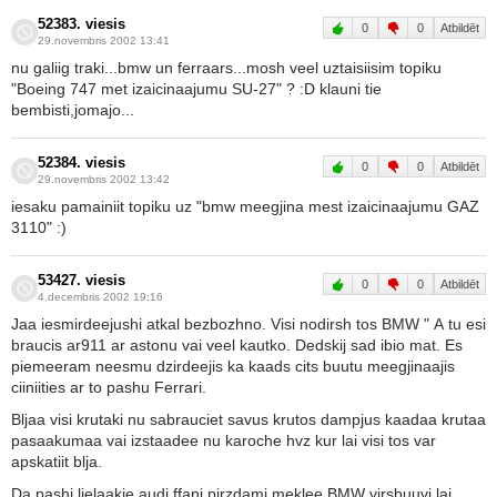
52383. viesis
0
0
Atbildēt
29.novembris 2002 13:41
nu galiig traki...bmw un ferraars...mosh veel uztaisiisim topiku
"Boeing 747 met izaicinaajumu SU-27" ? :D klauni tie
bembisti,jomajo...
52384. viesis
0
0
Atbildēt
29.novembris 2002 13:42
iesaku pamainiit topiku uz "bmw meegjina mest izaicinaajumu GAZ
3110" :)
53427. viesis
0
0
Atbildēt
4.decembris 2002 19:16
Jaa iesmirdeejushi atkal bezbozhno. Visi nodirsh tos BMW " A tu esi
braucis ar911 ar astonu vai veel kautko. Dedskij sad ibio mat. Es
piemeeram neesmu dzirdeejis ka kaads cits buutu meegjinaajis
ciiniities ar to pashu Ferrari.
Bljaa visi krutaki nu sabrauciet savus krutos dampjus kaadaa krutaa
pasaakumaa vai izstaadee nu karoche hvz kur lai visi tos var
apskatiit blja.
Da pashi lielaakie audi ffani pirzdami meklee BMW virsbuuvi lai