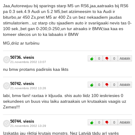
Jaa,Autorewjuu bij sparings starp M5 un RS6,jaa,aatraaks bij RS6
pa 0.3 sek.4.9 Audi un 5.2 M5,bet atziimeesim to ka Audi ir
biturbo,ar 450 Zs,pret M5 ar 400 Zs un bez nekaadiem jaudas
stimulatoriem...uz starp citu sjaadiem auto ir svariigaaki nevis tas 0-
100 sek.,bet gan 0-200,0-250,un tur atraaks ir BMW,taa kaa es
tomeer sliecos un to ka labaaks ir BMW
MG,driiz ar turbiinu
50736. viesis
0
0
Atbildēt
21.novembris 2002 13:07
nu bmw protams padirsiis kaa likts
50742. viesis
0
0
Atbildēt
21.novembris 2002 13:26
labi, bmw fani! raxtaa ir kljuuda. shis auto liidz 100 ieskriesies 0
sekundees un buus visu laiku aatraakais un krutaakais vaagis uz
Zemes!!!
50744. viesis
0
0
Atbildēt
21.novembris 2002 13:29
Izskatās jau riktīgi krutais monstrs. Nez Latvijā tādu arī varēs