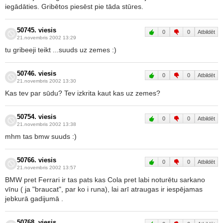
iegādāties. Gribētos piesēst pie tāda stūres.
50745. viesis
0
0
Atbildēt
21.novembris 2002 13:29
tu gribeeji teikt ...suuds uz zemes :)
50746. viesis
0
0
Atbildēt
21.novembris 2002 13:30
Kas tev par sūdu? Tev izkrita kaut kas uz zemes?
50754. viesis
0
0
Atbildēt
21.novembris 2002 13:38
mhm tas bmw suuds :)
50766. viesis
0
0
Atbildēt
21.novembris 2002 13:57
BMW pret Ferrari ir tas pats kas Cola pret labi noturētu sarkano
vīnu ( ja "braucat", par ko i runa), lai arī atraugas ir iespējamas
jebkurā gadijumā .
50768. viesis