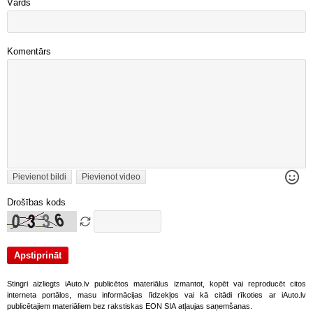
Vārds
Komentārs
Pievienot bildi
Pievienot video
Drošības kods
Stingri aizliegts iAuto.lv publicētos materiālus izmantot, kopēt vai reproducēt citos
interneta portālos, masu informācijas līdzekļos vai kā citādi rīkoties ar iAuto.lv
publicētajiem materiāliem bez rakstiskas EON SIA atļaujas saņemšanas.