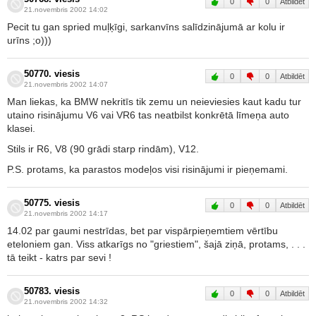
0
0
Atbildēt
21.novembris 2002 14:02
Pecit tu gan spried muļķīgi, sarkanvīns salīdzinājumā ar kolu ir
urīns ;o)))
50770. viesis
0
0
Atbildēt
21.novembris 2002 14:07
Man liekas, ka BMW nekritīs tik zemu un neieviesies kaut kadu tur
utaino risinājumu V6 vai VR6 tas neatbilst konkrētā līmeņa auto
klasei.
Stils ir R6, V8 (90 grādi starp rindām), V12.
P.S. protams, ka parastos modeļos visi risinājumi ir pieņemami.
50775. viesis
0
0
Atbildēt
21.novembris 2002 14:17
14.02 par gaumi nestrīdas, bet par vispārpieņemtiem vērtību
eteloniem gan. Viss atkarīgs no "griestiem", šajā ziņā, protams, . . .
tā teikt - katrs par sevi !
50783. viesis
0
0
Atbildēt
21.novembris 2002 14:32