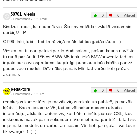
50701. viesis
0
0
Atbildēt
21.novembris 2002 12:09
Kindzuli, redz', ka neapnīk vis! Šis nav nekāds uzvlakā veicamais
darbiņš! :-P
GT99, labi, labi... bet katrā ziņā retāk, kā tas gadās iAuto :-)
Viesim, nu tu gan pateici par to Audi salonu, pašam kauns nav? Ja
tu runā par Audi RS6 vs BMW M5 testu iekš BMWpower.lv, tad tas
ir pats par sevi saprotams, ka pilnīgi jauns auto būs labāks par >5
gadus vecu modeli. Drīz nāks jaunais M5, tad varēsi liet gaužas
asariņas...
Redaktors
0
0
Atbildēt
21.novembris 2002 12:11
redakcijas komentārs: jo mazāk ziņas raksta un publicē, jo mazāk
kļūdu :) Kas attiecas uz V6, tad es vēl nekur neesmu atradis
informāciju, atskaitot autonews, kur būtu minēts jaunais CSL, kas
ieskrienas mazāk par 5 sekundēm. Visur iet runa par 5,2 - tātad šis
ir jaunāks modelis un varbūt arī tiešām V6. Bet galu galā - vai tas ir
tik svarīgi? :) :) :)