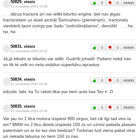
50829. viesis
0
0
Atbildēt
21.novembris 2002 15:59
. . . dārza tractorā arī var ielikt biturbo engine, bet nav jēgas
tractoristam uz dueli aicināt Šumcaheru (piemēram) , tractoristu
vienkārši ļauni izņirgs par šadu "uzdrošināšanos", diemžēl . . . , he,
he, he.
50831. viesis
0
0
Atbildēt
21.novembris 2002 16:01
Jā,jā biksēs ar biturbo var ielikt. Gudrīši johaidī. Pašiem nekā nav
un tik te velk no neta visādus superkāru aprastus.
50834. viesis
0
0
Atbildēt
21.novembris 2002 16:06
edzulis: labi, ka Tu raksti tikai par tiem auto kas Tev ir :D
50835. viesis
0
0
Atbildēt
21.novembris 2002 16:09
Var jau no 1 litra motora izspiest 900 zirgus, bet cik ilgi tad vins ta
ies? BMW no 2 litru dizela izspieda 150 zs un uzreiz palaida plasam
paterinam un ar ko tas viss beidzas? Turbinas luzt viena pakal otrai
un nekada labuma no tiem 150 zs nav.