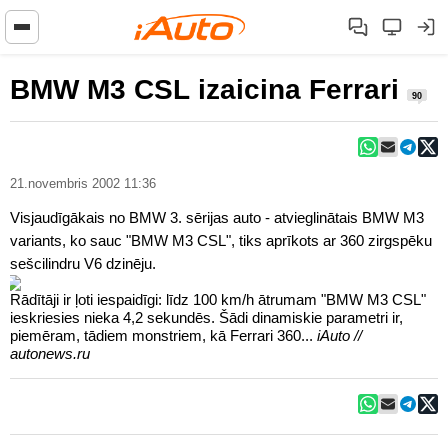
BMW M3 CSL izaicina Ferrari
90
21.novembris 2002 11:36
Visjaudīgākais no BMW 3. sērijas auto - atvieglinātais BMW M3
variants, ko sauc "BMW M3 CSL", tiks aprīkots ar 360 zirgspēku
sešcilindru V6 dzinēju.
Rādītāji ir ļoti iespaidīgi: līdz 100 km/h ātrumam "BMW M3 CSL"
ieskriesies nieka 4,2 sekundēs. Šādi dinamiskie parametri ir,
piemēram, tādiem monstriem, kā Ferrari 360...
iAuto //
autonews.ru