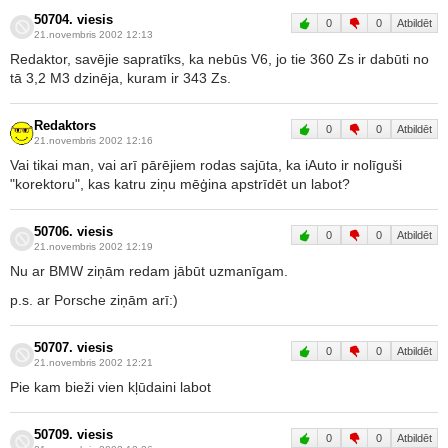
50704. viesis
0
0
Atbildēt
21.novembris 2002 12:13
Redaktor, savējie sapratīks, ka nebūs V6, jo tie 360 Zs ir dabūti no
tā 3,2 M3 dzinēja, kuram ir 343 Zs.
Redaktors
0
0
Atbildēt
21.novembris 2002 12:16
Vai tikai man, vai arī pārējiem rodas sajūta, ka iAuto ir nolīguši
"korektoru", kas katru ziņu mēģina apstrīdēt un labot?
50706. viesis
0
0
Atbildēt
21.novembris 2002 12:19
Nu ar BMW ziņām redam jābūt uzmanīgam.
p.s. ar Porsche ziņām arī:)
50707. viesis
0
0
Atbildēt
21.novembris 2002 12:21
Pie kam bieži vien kļūdaini labot
50709. viesis
0
0
Atbildēt