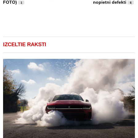
FOTO)
nopietni defekti
u
1
6
1
IZCELTIE RAKSTI