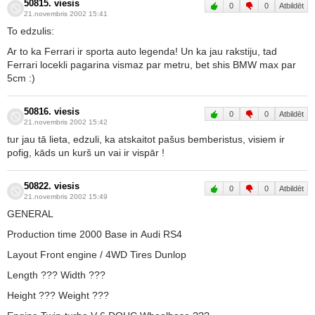
50815. viesis
0
0
Atbildēt
21.novembris 2002 15:41
To edzulis:
Ar to ka Ferrari ir sporta auto legenda! Un ka jau rakstiju, tad
Ferrari locekli pagarina vismaz par metru, bet shis BMW max par
5cm :)
50816. viesis
0
0
Atbildēt
21.novembris 2002 15:42
tur jau tā lieta, edzuli, ka atskaitot pašus bemberistus, visiem ir
pofig, kāds un kurš un vai ir vispār !
50822. viesis
0
0
Atbildēt
21.novembris 2002 15:49
GENERAL
Production time 2000 Base in Audi RS4
Layout Front engine / 4WD Tires Dunlop
Length ??? Width ???
Height ??? Weight ???