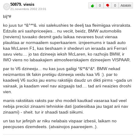
50879. viesis
0
0
Atbildēt
21.novembris 2002 23:01
blj*#
ko juus tur *&^**&. visi salekushies te deelj taa fleimiigaa virsraksta.
Edzulis arii sashpriceejies... nu veciit, beidz, BMW automobilis
(neviens) tuvaako desmit gadu laikaa nevarees buut vienaa
plauktaa ar normaaliem superkaariem. iznjeemums ir taadi auto
kaa McLaren F1, kas tieshaam ir shedevri un ieraada arii Ferrari
savu vietu.... jo tas dzineejs ieksh McLaren, ko razhojis BMW, ir
IMO viens no labaakajiem atmosfeeriskajiem dzineejiem VISPAAR.
par to V6 dzineeju... nu kas juus galiigi *&**&^&*. BMW nekad
neizmantos tik fakin pretiigu dzineeja veidu kaa V6 :). par to
kaadeelj V6 sucks jau esmu rakstiijis daudz un dikti pirms ~gada un
vairaak, ja kaadam veel nav aizgaajis tad.... tad arii neaizies droshi
vien.
manis rakstiitais raksts par sho modeli kautkad vasaraa kad veel
nebija preciizi zinaami tehniskie dati (patiesiibaa jau tagat arii nav
zinaami) - sheit. tur ir shaadi taadi siikumi.
un tas tur jefinjsh ar niku nelabais vispaar izbesii, laikam no
peecpuses dzemdeets. (atvainojos paareejiem..).