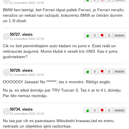
21.novembris 2002 12:50
BMW fani laimīgi, bet Ferrari tāpat paliek Ferrari, jo Ferrari neražo,
neražos un nekad nav ražojuši, kokurentu BMW ar četrām durvīm
un 1.3l dīzeli.
50727. viesis
0
0
Atbildēt
21.novembris 2002 12:54
Cik no šeit pieminētajiem auto kādam no jums ir. Esiet reāli un
nebrauciet augumā. Mums klubā ir veseli trīs ///M3. Kas ir jums
gudrniekiem?
50729. viesis
0
0
Atbildēt
21.novembris 2002 12:54
OOOOOO! Jaaaaa! Nu *******, tas ir monstrs. Riktīgs anglis.
Nu ja, es atkal domāju par TRV Tuscan S. Tas ir ar to 4 L dzinēju.
Par šito nemaz nezināju.
50734. viesis
0
0
Atbildēt
21.novembris 2002 13:04
Nu taa,par cik es paarstaavu Mitsubishi kraasas,tad es esmu
neitraals un objektiivs sjinii razborkaa.