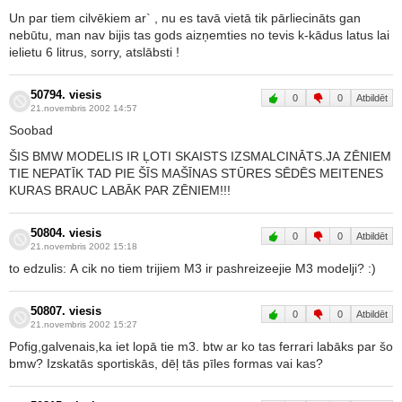
Un par tiem cilvēkiem ar` , nu es tavā vietā tik pārliecināts gan
nebūtu, man nav bijis tas gods aizņemties no tevis k-kādus latus lai
ielietu 6 litrus, sorry, atslābsti !
50794. viesis
0
0
Atbildēt
21.novembris 2002 14:57
Soobad
ŠIS BMW MODELIS IR ĻOTI SKAISTS IZSMALCINĀTS.JA ZĒNIEM
TIE NEPATĪK TAD PIE ŠĪS MAŠĪNAS STŪRES SĒDĒS MEITENES
KURAS BRAUC LABĀK PAR ZĒNIEM!!!
50804. viesis
0
0
Atbildēt
21.novembris 2002 15:18
to edzulis: A cik no tiem trijiem M3 ir pashreizeejie M3 modelji? :)
50807. viesis
0
0
Atbildēt
21.novembris 2002 15:27
Pofig,galvenais,ka iet lopā tie m3. btw ar ko tas ferrari labāks par šo
bmw? Izskatās sportiskās, dēļ tās pīles formas vai kas?