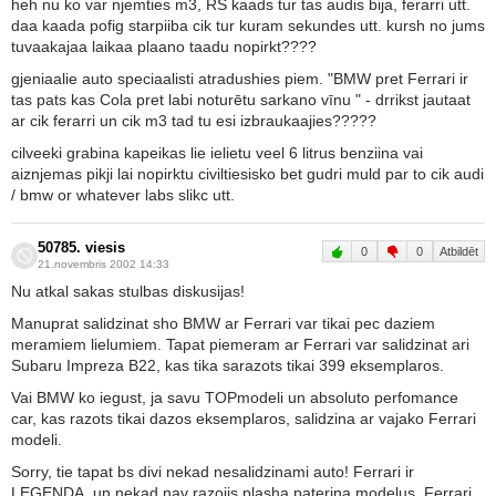
heh nu ko var njemties m3, RS kaads tur tas audis bija, ferarri utt.
daa kaada pofig starpiiba cik tur kuram sekundes utt. kursh no jums
tuvaakajaa laikaa plaano taadu nopirkt????
gjeniaalie auto speciaalisti atradushies piem. "BMW pret Ferrari ir
tas pats kas Cola pret labi noturētu sarkano vīnu " - drrikst jautaat
ar cik ferarri un cik m3 tad tu esi izbraukaajies?????
cilveeki grabina kapeikas lie ielietu veel 6 litrus benziina vai
aiznjemas pikji lai nopirktu civiltiesisko bet gudri muld par to cik audi
/ bmw or whatever labs slikc utt.
50785. viesis
0
0
Atbildēt
21.novembris 2002 14:33
Nu atkal sakas stulbas diskusijas!
Manuprat salidzinat sho BMW ar Ferrari var tikai pec daziem
meramiem lielumiem. Tapat piemeram ar Ferrari var salidzinat ari
Subaru Impreza B22, kas tika sarazots tikai 399 eksemplaros.
Vai BMW ko iegust, ja savu TOPmodeli un absoluto perfomance
car, kas razots tikai dazos eksemplaros, salidzina ar vajako Ferrari
modeli.
Sorry, tie tapat bs divi nekad nesalidzinami auto! Ferrari ir
LEGENDA, un nekad nav razojis plasha paterina modelus. Ferrari