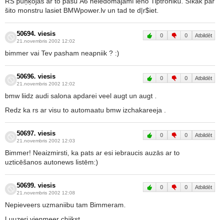
RS puņķojas ar to pašu A6 neiedomājami lēno Tiptroniku. Sīkāk par
šito monstru lasiet BMWpower.lv un tad te d|r$iet.
50694. viesis
0
0
Atbildēt
21.novembris 2002 12:02
bimmer vai Tev pasham neapniik ? :)
50696. viesis
0
0
Atbildēt
21.novembris 2002 12:02
bmw liidz audi salona apdarei veel augt un augt .
Redz ka rs ar visu to automaatu bmw izchakareeja .
50697. viesis
0
0
Atbildēt
21.novembris 2002 12:03
Bimmer! Neaizmirsti, ka pats ar esi iebraucis auzās ar to
uzticēšanos autonews listēm:)
50699. viesis
0
0
Atbildēt
21.novembris 2002 12:08
Nepieveers uzmaniibu tam Bimmeram.
Luuzeri vienmeer chiikst