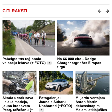
CITI RAKSTI
Pabeigta trīs reģionālo
No 66 000 eiro - Dodge
A
veloceļu izbūve (+ FOTO)
Charger atgriežas Eiropas
p
2
tirgū
Škoda uzsāk sava
Fotogalerija:
Miljardu vērtajam
P
lielākā modeļa,
Jaunais Subaru
Aston Martin
k
jaunā krosovera
Uncharted (+FOTO)
debesskrāpim
p
Peaq, ražošanu (+
Maiami atklājušies
b
3