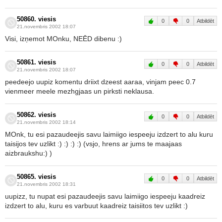
50860. viesis
0
0
Atbildēt
21.novembris 2002 18:07
Visi, izņemot MOnku, NEĒD dibenu :)
50861. viesis
0
0
Atbildēt
21.novembris 2002 18:07
peedeejo uupiz komentu driixt dzeest aaraa, vinjam peec 0.7
vienmeer meele mezhgjaas un pirksti neklausa.
50862. viesis
0
0
Atbildēt
21.novembris 2002 18:14
MOnk, tu esi pazaudeejis savu laimiigo iespeeju izdzert to alu kuru
taisijos tev uzlikt :) :) :) :) (vsjo, hrens ar jums te maajaas
aizbraukshu:) )
50865. viesis
0
0
Atbildēt
21.novembris 2002 18:31
uupizz, tu nupat esi pazaudeejis savu laimiigo iespeeju kaadreiz
izdzert to alu, kuru es varbuut kaadreiz taisiitos tev uzlikt :)