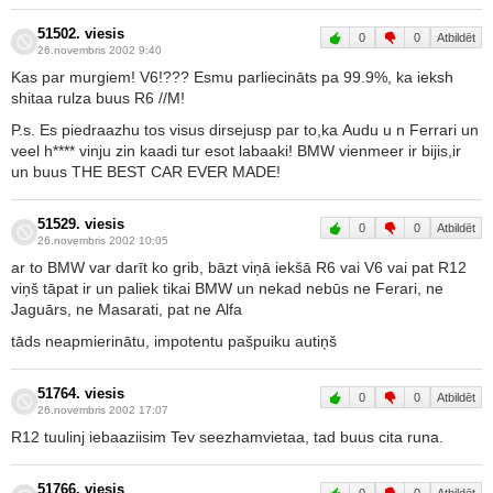
51502. viesis
0
0
Atbildēt
26.novembris 2002 9:40
Kas par murgiem! V6!??? Esmu parliecināts pa 99.9%, ka ieksh
shitaa rulza buus R6 //M!
P.s. Es piedraazhu tos visus dirsejusp par to,ka Audu u n Ferrari un
veel h**** vinju zin kaadi tur esot labaaki! BMW vienmeer ir bijis,ir
un buus THE BEST CAR EVER MADE!
51529. viesis
0
0
Atbildēt
26.novembris 2002 10:05
ar to BMW var darīt ko grib, bāzt viņā iekšā R6 vai V6 vai pat R12
viņš tāpat ir un paliek tikai BMW un nekad nebūs ne Ferari, ne
Jaguārs, ne Masarati, pat ne Alfa
tāds neapmierinātu, impotentu pašpuiku autiņš
51764. viesis
0
0
Atbildēt
26.novembris 2002 17:07
R12 tuulinj iebaaziisim Tev seezhamvietaa, tad buus cita runa.
51766. viesis