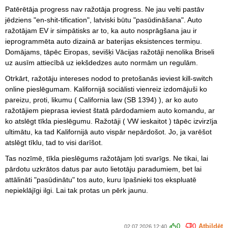
Patērētāja progress nav ražotāja progress. Ne jau velti pastāv
jēdziens "en-shit-tification", latviski būtu "pasūdināšana". Auto
ražotājam EV ir simpātisks ar to, ka auto nosprāgšana jau ir
ieprogrammēta auto dizainā ar baterijas eksistences termiņu.
Domājams, tāpēc Eiropas, sevišķi Vācijas ražotāji nenolika Briseli
uz ausīm attiecībā uz iekšdedzes auto normām un regulām.
Otrkārt, ražotāju intereses nodod to pretošanās ieviest kill-switch
online pieslēgumam. Kalifornijā sociālisti vienreiz izdomājuši ko
pareizu, proti, likumu ( California law (SB 1394) ), ar ko auto
ražotājiem pieprasa ieviest štatā pārdodamiem auto komandu, ar
ko atslēgt tīkla pieslēgumu. Ražotāji ( VW ieskaitot ) tāpēc izvirzīja
ultimātu, ka tad Kalifornijā auto vispār nepārdošot. Jo, ja varēšot
atslēgt tīklu, tad to visi darīšot.
Tas nozīmē, tīkla pieslēgums ražotājam ļoti svarīgs. Ne tikai, lai
pārdotu uzkrātos datus par auto lietotāju paradumiem, bet lai
attālināti "pasūdinātu" tos auto, kuru īpašnieki tos ekspluatē
nepieklājīgi ilgi. Lai tak protas un pērk jaunu.
0
0
Atbildēt
02.07.2026 12:40