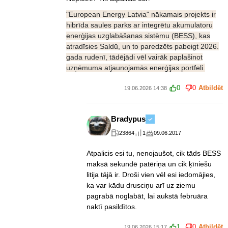
"European Energy Latvia" nākamais projekts ir
hibrīda saules parks ar integrētu akumulatoru
enerģijas uzglabāšanas sistēmu (BESS), kas
atradīsies Saldū, un to paredzēts pabeigt 2026.
gada rudenī, tādējādi vēl vairāk paplašinot
uzņēmuma atjaunojamās enerģijas portfeli.
0
0
Atbildēt
19.06.2026 14:38
Bradypus
23864
1
09.06.2017
Atpalicis esi tu, nenojaušot, cik tāds BESS
maksā sekundē patēriņa un cik ķīniešu
litija tājā ir. Droši vien vēl esi iedomājies,
ka var kādu drusciņu arī uz ziemu
pagrabā noglabāt, lai aukstā februāra
naktī pasildītos.
1
0
Atbildēt
19.06.2026 15:17