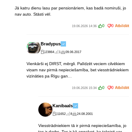
Jā katru dienu lasu par pensionāriem, kas badā nomiruši, jo
nav auto. Stāsti vēl.
0
0
Atbildēt
19.06.2026 14:36
Bradypus
23864
1
09.06.2017
Vienkārši ej DIRST, mērgli. Palīdzēt veciem cilvēkiem
viņam nav pirmā nepieciešamība, bet viesstrādniekiem
vizināties pa Rīgu gan…
0
0
Atbildēt
19.06.2026 15:34
Kanibaals
11652
8
24.08.2001
Viesstrādniekiem tā ir pirmā nepieciešamība, jo
tas ir darbs. Tas ir kā apgalvot, ka taksisti var