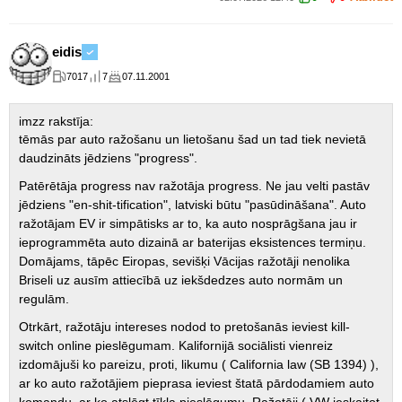
eidis
7017
7
07.11.2001
imzz rakstīja:
tēmās par auto ražošanu un lietošanu šad un tad tiek nevietā
daudzināts jēdziens "progress".
Patērētāja progress nav ražotāja progress. Ne jau velti pastāv
jēdziens "en-shit-tification", latviski būtu "pasūdināšana". Auto
ražotājam EV ir simpātisks ar to, ka auto nosprāgšana jau ir
ieprogrammēta auto dizainā ar baterijas eksistences termiņu.
Domājams, tāpēc Eiropas, sevišķi Vācijas ražotāji nenolika
Briseli uz ausīm attiecībā uz iekšdedzes auto normām un
regulām.
Otrkārt, ražotāju intereses nodod to pretošanās ieviest kill-
switch online pieslēgumam. Kalifornijā sociālisti vienreiz
izdomājuši ko pareizu, proti, likumu ( California law (SB 1394) ),
ar ko auto ražotājiem pieprasa ieviest štatā pārdodamiem auto