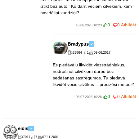
iztikt bez auto. Ko darīt veciem cilvēkiem, kam
nav dēliņi-kundziņi?
0
0
Atbildēt
19.06.2026 18:23
Bradypus
23864
1
09.06.2017
Es piedāvāju likvidēt viesstrādniekus,
nodrošinot cilvēkiem darbu bez
sēdēšanas sastrēgumos. Tu piedāvā
likvidēt vecis cilvēkus… precizēsi metodi?
0
0
Atbildēt
05.07.2026 10:26
eidis
7017
7
07.11.2001