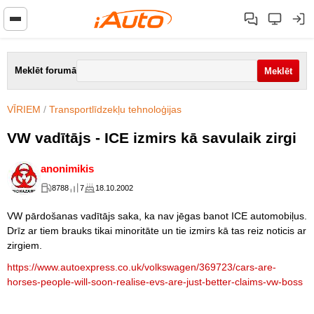
Meklēt forumā
VĪRIEM
/
Transportlīdzekļu tehnoloģijas
VW vadītājs - ICE izmirs kā savulaik zirgi
anonimikis
8788
7
18.10.2002
VW pārdošanas vadītājs saka, ka nav jēgas banot ICE automobiļus.
Drīz ar tiem brauks tikai minoritāte un tie izmirs kā tas reiz noticis ar
zirgiem.
https://www.autoexpress.co.uk/volkswagen/369723/cars-are-
horses-people-will-soon-realise-evs-are-just-better-claims-vw-boss