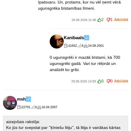
īpatsvaru. Un, protams, kur nu vēl ņemt vērā
ugunsgrēka bīstamības līmeni.
2
1
Atbildēt
29.06.2026 11:48
Kanibaals
11652
8
24.08.2001
0 ugunsgrēki ir mazāk bīstami, kā 700
ugunsgrēki gadā. Vari tur rēķināt un
analizēt ko gribi.
0
0
Atbildēt
29.06.2026 14:59
msh
22791
6
16.04.2007
aizejošais rakstīja:
Ko jūs tur svepstat par ''ķīniešu litiju'', tā litija ir vairākas kārtas