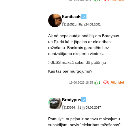
Kanibaals
11652
8
24.08.2001
Ak nē nepajautāja anālītiķiem Bradypus
un Pļurkt kā ir jāpelna ar elektrības
ražošanu. Bankrots garantēts bez
neaizstājamo ekspertu viedokļa
>
BESS maksā sekundē patēriņa
Kas tas par murgojumu?
1
0
Atbildēt
19.06.2026 18:25
Bradypus
23864
1
09.06.2017
Pamuļķit, tā peļna ir no tavu maksājumu
subsīdijām, nevis “elektrības ražošanas”.