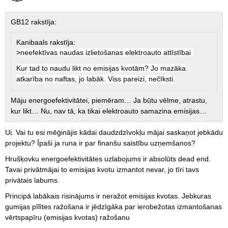
GB12 rakstīja:
Kanibaals rakstīja:
>
neefektīvas naudas izlietošanas elektroauto attīstībai
Kur tad to naudu likt no emisijas kvotām? Jo mazāka
atkarība no naftas, jo labāk. Viss pareizi, nečīksti.
Māju energoefektivitātei, piemēram… Ja būtu vēlme, atrastu,
kur likt… Nu, nav tā, ka tikai elektroauto samazina emisijas…
Ui. Vai tu esi mēģinājis kādai daudzdzīvokļu mājai saskaņot jebkādu
projektu? Īpaši ja runa ir par finanšu saistību uzņemšanos?
Hrušķovku energoefektivitātes uzlabojums ir absolūts dead end.
Tavai privātmājai to emisijas kvotu izmantot nevar, jo tīri tavs
privātais labums.
Principā labākais risinājums ir neražot emisijas kvotas. Jebkuras
gumijas pīlītes ražošana ir jēdzīgāka par ierobežotas izmantošanas
vērtspapīru (emisijas kvotas) ražošanu