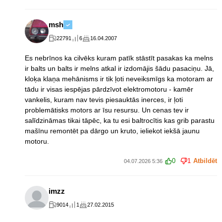
msh
22791
6
16.04.2007
Es nebrīnos ka cilvēks kuram patīk stāstīt pasakas ka melns
ir balts un balts ir melns atkal ir izdomājis šādu pasaciņu. Jā,
kloķa klaņa mehānisms ir tik ļoti neveiksmīgs ka motoram ar
tādu ir visas iespējas pārdzīvot elektromotoru - kamēr
vankelis, kuram nav tevis piesauktās inerces, ir ļoti
problemātisks motors ar īsu resursu. Un cenas tev ir
salīdzināmas tikai tāpēc, ka tu esi baltrocītis kas grib parastu
mašīnu remontēt pa dārgo un kruto, ieliekot iekšā jaunu
motoru.
0
1
Atbildēt
04.07.2026 5:36
imzz
9014
1
27.02.2015