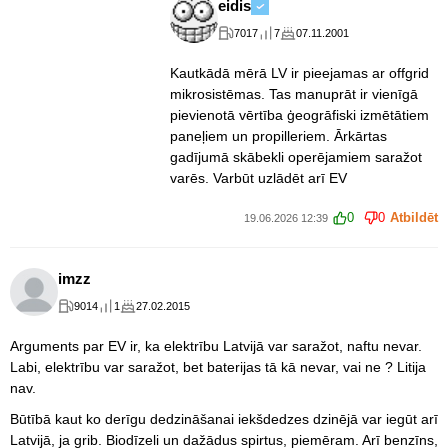
eidis
7017
7
07.11.2001
Kautkādā mērā LV ir pieejamas ar offgrid
mikrosistēmas. Tas manuprāt ir vienīgā
pievienotā vērtība ģeogrāfiski izmētātiem
paneļiem un propilleriem. Ārkārtas
gadījumā skābekli operējamiem saražot
varēs. Varbūt uzlādēt arī EV
0
0
Atbildēt
19.06.2026 12:39
imzz
9014
1
27.02.2015
Arguments par EV ir, ka elektrību Latvijā var saražot, naftu nevar.
Labi, elektrību var saražot, bet baterijas tā kā nevar, vai ne ? Litija
nav.
Būtībā kaut ko derīgu dedzināšanai iekšdedzes dzinējā var iegūt arī
Latvijā, ja grib. Biodīzeli un dažādus spirtus, piemēram. Arī benzīns,