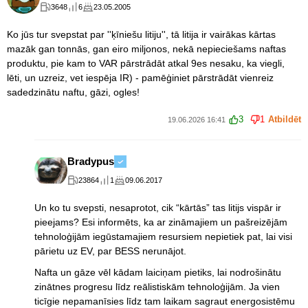
3648
6
23.05.2005
Ko jūs tur svepstat par ''ķīniešu litiju'', tā litija ir vairākas kārtas
mazāk gan tonnās, gan eiro miljonos, nekā nepieciešams naftas
produktu, pie kam to VAR pārstrādāt atkal 9es nesaku, ka viegli,
lēti, un uzreiz, vet iespēja IR) - pamēģiniet pārstrādāt vienreiz
sadedzinātu naftu, gāzi, ogles!
3
1
Atbildēt
19.06.2026 16:41
Bradypus
23864
1
09.06.2017
Un ko tu svepsti, nesaprotot, cik “kārtās” tas litijs vispār ir
pieejams? Esi informēts, ka ar zināmajiem un pašreizējām
tehnoloģijām iegūstamajiem resursiem nepietiek pat, lai visi
pārietu uz EV, par BESS nerunājot.
Nafta un gāze vēl kādam laiciņam pietiks, lai nodrošinātu
zinātnes progresu līdz reālistiskām tehnoloģijām. Ja vien
ticīgie nepamanīsies līdz tam laikam sagraut energosistēmu