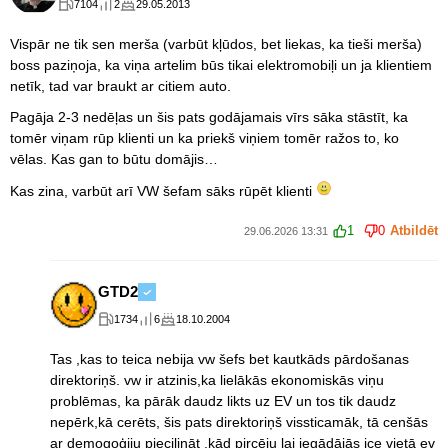
7104
2
29.05.2013
Vispār ne tik sen merša (varbūt kļūdos, bet liekas, ka tieši merša)
boss paziņoja, ka viņa artelim būs tikai elektromobiļi un ja klientiem
netīk, tad var braukt ar citiem auto.
Pagāja 2-3 nedēļas un šis pats godājamais vīrs sāka stāstīt, ka
tomēr viņam rūp klienti un ka priekš viņiem tomēr ražos to, ko
vēlas. Kas gan to būtu domājis…
Kas zina, varbūt arī VW šefam sāks rūpēt klienti
1
0
Atbildēt
29.06.2026 13:31
GTD2
1734
6
18.10.2004
Tas ,kas to teica nebija vw šefs bet kautkāds pārdošanas
direktoriņš. vw ir atzinis,ka lielākās ekonomiskās viņu
problēmas, ka pārāk daudz likts uz EV un tos tik daudz
nepērk,kā cerēts, šis pats direktoriņš vissticamāk, tā cenšās
ar demogoģiju piecilināt ,kād pircēju lai iegādājās ice vietā ev