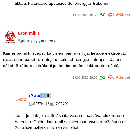
tiktālu, ka zinātne apstāsies dēļ enerģijas trūkuma.
0
1
Atbildēt
19.06.2026 16:52
anonimikis
8788
7
18.10.2002
Kamēr pamuļki svepst, ka visiem pietrūks litija, lielākie elektroauto
ražotāji jau pāriet uz nātrija un citu tehnoloģiju baterijām. Ja arī
nākotnē kādam pietrūks litija, tad tie nebūs elektroauto ražotāji.
1
0
Atbildēt
19.06.2026 19:00
iAuto
10779
8
17.07.2001
Tas ir ļoti labi, ka attīstās cita veida un sastāva elektroauto
baterijas. Gaidu, kad reāli sāksies to masveida ražošana ar
2x lielāku ietilpību un ātrāku uzlādi.