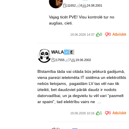
11652
8
24.08.2001
Vajag ticēt PVE! Visu kontrolē tur no
augšas, cieti.
0
0
Atbildēt
19.06.2026 14:37
WALA
17555
7
19.06.2002
Bīstamība tāda vai citāda būs jebkurā gadijumā,
viena pareizi ietekmēta IT sistēma un elektrotīkls
nebūs lietojams, pagaidām LV tas vēl nav tik
izteikti, bet daudzviet pārāk daudz ir nodots
datorvadībai, un ja degvielu tu vēl vari “pasmelt
ar spaini”, tad elektrību vairs ne …
1
0
Atbildēt
19.06.2026 10:16