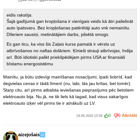
eidis rakstīja:
Šajā gadījumā gan kropļošana ir vienīgais veids kā ātri palielināt
auto īpatsvaru. Bez kropļošanas patērētāji auto vnk nemainītu.
Dīleriem sausiņi, metinātājiem darbs, pilsētā smogs.
Es gan ticu, ka viss šis Zaļais kurss pamatā ir vērsts uz
atbrīvošanos no naftas dolāriem. Ķīnieši strauji atbrīvojas, Indija
arī. Būti idiotiski palikt priekšpēdējam pirms USA ar finansiāli
bīstamu energosistēmu
Mainītu, ja būtu izdevīgi mainīšanas nosacījumi, īpaši šobrīd, kad
degvielas cenas ir tādā līmenī (nu, labi, tās jau krītas, bet tomēr).
Starp citu, arī pirms atbalsta ieviešanas pieprasījums pēc lietotiem
elektroauto bija. Nu jā, ne tik liels kā tagad, kad visus sakarīgos
elektroauto izķer vēl pirms tie ir atnākuši uz LV.
0
0
Atbildēt
19.06.2026 15:56
aizejošais