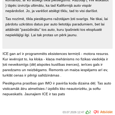
komandu, ar ko atslēgt tīkla pieslēgumu. Ražotāji ( VW ieskaitot
) tāpēc izvirzīja ultimātu, ka tad Kalifornijā auto vispār
nepārdošot. Jo, ja varēšot atslēgt tīklu, tad to visi darīšot.
Tas nozīmē, tīkla pieslēgums ražotājam ļoti svarīgs. Ne tikai, lai
pārdotu uzkrātos datus par auto lietotāju paradumiem, bet lai
attālināti "pasūdinātu" tos auto, kuru īpašnieki tos ekspluatē
nepieklājīgi ilgi. Lai tak protas un pērk jaunu.
ICE gan arī ir programmēts eksistences termiņš - motora resurss.
Kur ievērojot to, ka kloķa - klaņa mehānisms no fizikas viedokļa ir
ļoti neveiksmīgs (dēļ atspoles kustības inerces), ierīces gals ir
paredzams un neizbēgams. Remonts un maiņa iespējams arī ev,
turklāt cenas ir pilnīgi salīdzināmas .
Pieslēguma prasības gan IMO ir pavirša koda dizaina dēļ. Tas auto
visticamāk ātru atmetīsies / izpildīs kko neautorizētu, ja softu
nepueskatīs. Jaunajiem ICE ir tas pats
2
0
Atbildēt
03.07.2026 12:47