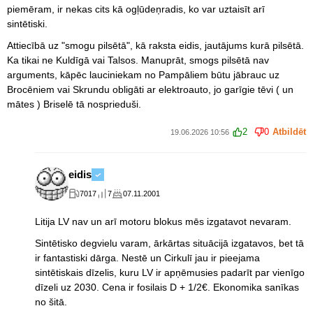
piemēram, ir nekas cits kā ogļūdeņradis, ko var uztaisīt arī
sintētiski.
Attiecībā uz "smogu pilsētā", kā raksta eidis, jautājums kurā pilsētā.
Ka tikai ne Kuldīgā vai Talsos. Manuprāt, smogs pilsētā nav
arguments, kāpēc lauciniekam no Pampāliem būtu jābrauc uz
Brocēniem vai Skrundu obligāti ar elektroauto, jo garīgie tēvi ( un
mātes ) Briselē tā nosprieduši.
2
0
Atbildēt
19.06.2026 10:56
eidis
7017
7
07.11.2001
Litija LV nav un arī motoru blokus mēs izgatavot nevaram.
Sintētisko degvielu varam, ārkārtas situācijā izgatavos, bet tā
ir fantastiski dārga. Nestē un Cirkulī jau ir pieejama
sintētiskais dīzelis, kuru LV ir apņēmusies padarīt par vienīgo
dīzeli uz 2030. Cena ir fosilais D + 1/2€. Ekonomika sanīkas
no šitā.