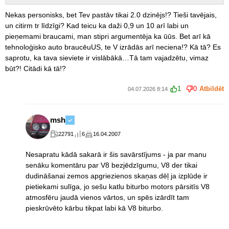
Nekas personisks, bet Tev pastāv tikai 2.0 dzinējs!? Tieši tavējais,
un citirm tr līdzīgi? Kad teicu ka daži 0,9 un 10 arī labi un
pieņemami braucami, man stipri argumentēja ka ūūs. Bet arī kā
tehnoloģisko auto braucēuUS, te V izrādās arī neciena!? Kā tā? Es
saprotu, ka tava sieviete ir vislābākā…Tā tam vajadzētu, vimaz
būt?! Citādi kā tā!?
1
0
Atbildēt
04.07.2026 8:14
msh
22791
6
16.04.2007
Nesapratu kādā sakarā ir šis savārstījums - ja par manu
senāku komentāru par V8 bezjēdzīgumu, V8 der tikai
dudināšanai zemos apgriezienos skaņas dēļ ja izplūde ir
pietiekami sulīga, jo sešu katlu biturbo motors pārsitīs V8
atmosfēru jaudā vienos vārtos, un spēs izārdīt tam
pieskrūvēto kārbu tikpat labi kā V8 biturbo.