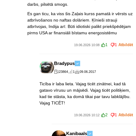
darbs, pilsētā smogs.
Es gan ticu, ka viss šis Zaļais kurss pamatā ir vērsts uz
atbrīvošanos no naftas dolāriem. Ķīnieši strauji
atbrīvojas, Indija arī. Būti idiotiski palikt priekšpēdējam
pirms USA ar finansiāli bīstamu energosistēmu
1
1
Atbildēt
19.06.2026 10:08
Bradypus
23864
1
09.06.2017
Ticība ir laba lieta. Vajag ticēt zinātnei, kad tā
gatavo vīrusu un mājsēdi. Vajag ticēt politiķiem,
kad tie stāsta, ka domā tikai par tavu labklājību.
Vajag TICĒT!
2
1
Atbildēt
19.06.2026 10:12
Kanibaals