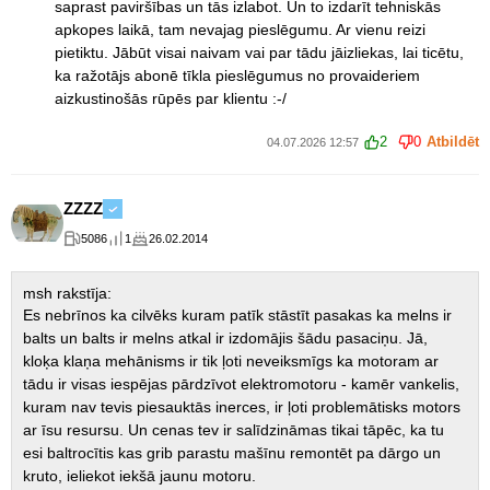
saprast paviršības un tās izlabot. Un to izdarīt tehniskās
apkopes laikā, tam nevajag pieslēgumu. Ar vienu reizi
pietiktu. Jābūt visai naivam vai par tādu jāizliekas, lai ticētu,
ka ražotājs abonē tīkla pieslēgumus no provaideriem
aizkustinošās rūpēs par klientu :-/
2
0
Atbildēt
04.07.2026 12:57
ZZZZ
5086
1
26.02.2014
msh rakstīja:
Es nebrīnos ka cilvēks kuram patīk stāstīt pasakas ka melns ir
balts un balts ir melns atkal ir izdomājis šādu pasaciņu. Jā,
kloķa klaņa mehānisms ir tik ļoti neveiksmīgs ka motoram ar
tādu ir visas iespējas pārdzīvot elektromotoru - kamēr vankelis,
kuram nav tevis piesauktās inerces, ir ļoti problemātisks motors
ar īsu resursu. Un cenas tev ir salīdzināmas tikai tāpēc, ka tu
esi baltrocītis kas grib parastu mašīnu remontēt pa dārgo un
kruto, ieliekot iekšā jaunu motoru.