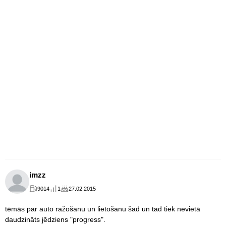
imzz
9014
1
27.02.2015
tēmās par auto ražošanu un lietošanu šad un tad tiek nevietā
daudzināts jēdziens "progress".