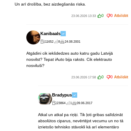
Un arī drošība, bez aizdegšanās riska.
0
0
Atbildēt
23.06.2026 13:33
Kanibaals
11652
8
24.08.2001
Atgādini cik iekšdedzes auto katru gadu Latvijā
nosvilst? Tepat iAuto bija raksts. Cik elektrauto
nosviluši?
0
0
Atbildēt
23.06.2026 17:58
Bradypus
23864
1
09.06.2017
Atkal un atkal pa riņķi. Tik ļoti gribas salīdzināt
absolūtos ciparus, nevērtējot vecumu un no tā
izrietošo tehnisko stāvokli kā arī elementāro