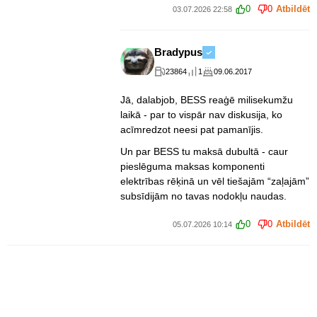
0
0
Atbildēt
03.07.2026 22:58
Bradypus
23864
1
09.06.2017
Jā, dalabjob, BESS reaģē milisekumžu
laikā - par to vispār nav diskusija, ko
acīmredzot neesi pat pamanījis.
Un par BESS tu maksā dubultā - caur
pieslēguma maksas komponenti
elektrības rēķinā un vēl tiešajām “zaļajām”
subsīdijām no tavas nodokļu naudas.
0
0
Atbildēt
05.07.2026 10:14