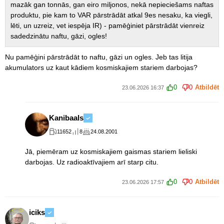
mazāk gan tonnās, gan eiro miljonos, nekā nepieciešams naftas
produktu, pie kam to VAR pārstrādāt atkal 9es nesaku, ka viegli,
lēti, un uzreiz, vet iespēja IR) - pamēģiniet pārstrādāt vienreiz
sadedzinātu naftu, gāzi, ogles!
Nu pamēģini pārstrādāt to naftu, gāzi un ogles. Jeb tas litija
akumulators uz kaut kādiem kosmiskajiem stariem darbojas?
0
0
Atbildēt
23.06.2026 16:37
Kanibaals
11652
8
24.08.2001
Jā, piemēram uz kosmiskajiem gaismas stariem lieliski
darbojas. Uz radioaktīvajiem arī starp citu.
0
0
Atbildēt
23.06.2026 17:57
iciks