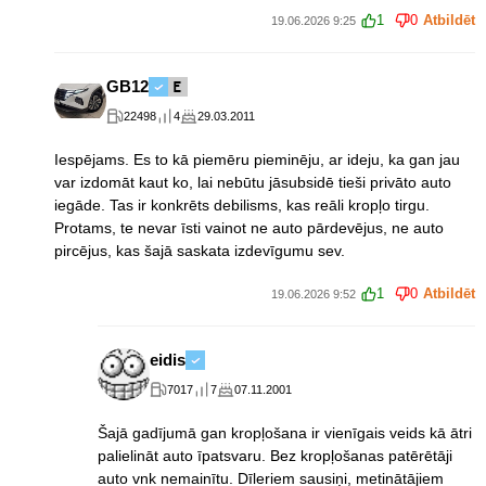
1
0
Atbildēt
19.06.2026 9:25
GB12
22498
4
29.03.2011
Iespējams. Es to kā piemēru pieminēju, ar ideju, ka gan jau
var izdomāt kaut ko, lai nebūtu jāsubsidē tieši privāto auto
iegāde. Tas ir konkrēts debilisms, kas reāli kropļo tirgu.
Protams, te nevar īsti vainot ne auto pārdevējus, ne auto
pircējus, kas šajā saskata izdevīgumu sev.
1
0
Atbildēt
19.06.2026 9:52
eidis
7017
7
07.11.2001
Šajā gadījumā gan kropļošana ir vienīgais veids kā ātri
palielināt auto īpatsvaru. Bez kropļošanas patērētāji
auto vnk nemainītu. Dīleriem sausiņi, metinātājiem