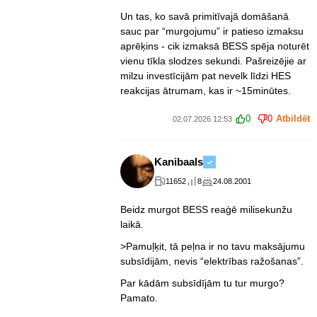
Un tas, ko savā primitīvajā domāšanā
sauc par “murgojumu” ir patieso izmaksu
aprēķins - cik izmaksā BESS spēja noturēt
vienu tīkla slodzes sekundi. Pašreizējie ar
milzu investīcijām pat nevelk līdzi HES
reakcijas ātrumam, kas ir ~15minūtes.
0
0
Atbildēt
02.07.2026 12:53
Kanibaals
11652
8
24.08.2001
Beidz murgot BESS reaģē milisekunžu
laikā.
>
Pamuļķit, tā peļna ir no tavu maksājumu
subsīdijām, nevis “elektrības ražošanas”.
Par kādām subsīdījām tu tur murgo?
Pamato.