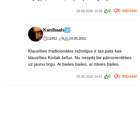
0
0
Atbildēt
29.06.2026 13:55
Kanibaals
11652
8
24.08.2001
Klausīties tradicionālos ražotājus ir tas pats kas
klausīties Kodak šefus. Nu nespēj šie pārrorientēties
uz jaunu tirgu. Ai bailes bailes, ai nāves bailes.
0
2
Atbildēt
29.06.2026 14:57