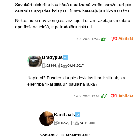
Savukārt elektrību kautkādā daudzumā varēs saražot arī pie
centrālās apgādes kolapsa. Jumta batereja jau kko saražos.
Nekas no šī nav vienīgais virzītājs. Tur arī ražotāju un dīleru
apmīļošana iekšā, ir petrodolāru riski utt.
0
0
Atbildēt
19.06.2026 12:36
Bradypus
23864
1
09.06.2017
Nopietni? Puseiro klāt pie devielas litra ir sliktāk, kā
elektrība tikai siltā un saulainā laikā?
0
0
Atbildēt
19.06.2026 12:51
Kanibaals
11652
8
24.08.2001
Nopietni? Tik atpalicis esi?