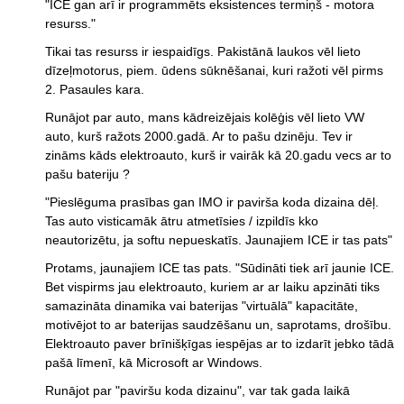
"ICE gan arī ir programmēts eksistences termiņš - motora
resurss."
Tikai tas resurss ir iespaidīgs. Pakistānā laukos vēl lieto
dīzeļmotorus, piem. ūdens sūknēšanai, kuri ražoti vēl pirms
2. Pasaules kara.
Runājot par auto, mans kādreizējais kolēģis vēl lieto VW
auto, kurš ražots 2000.gadā. Ar to pašu dzinēju. Tev ir
zināms kāds elektroauto, kurš ir vairāk kā 20.gadu vecs ar to
pašu bateriju ?
"Pieslēguma prasības gan IMO ir pavirša koda dizaina dēļ.
Tas auto visticamāk ātru atmetīsies / izpildīs kko
neautorizētu, ja softu nepueskatīs. Jaunajiem ICE ir tas pats"
Protams, jaunajiem ICE tas pats. "Sūdināti tiek arī jaunie ICE.
Bet vispirms jau elektroauto, kuriem ar ar laiku apzināti tiks
samazināta dinamika vai baterijas "virtuālā" kapacitāte,
motivējot to ar baterijas saudzēšanu un, saprotams, drošību.
Elektroauto paver brīnišķīgas iespējas ar to izdarīt jebko tādā
pašā līmenī, kā Microsoft ar Windows.
Runājot par "paviršu koda dizainu", var tak gada laikā