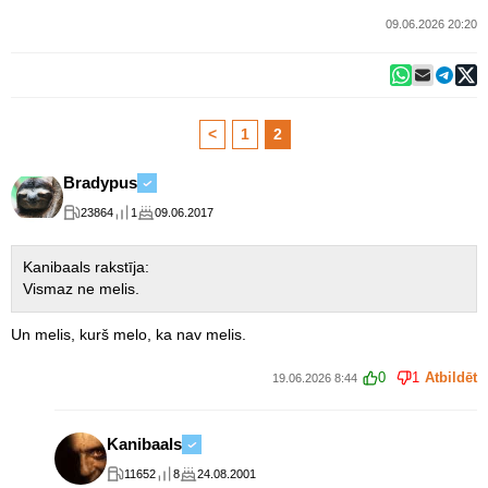
09.06.2026 20:20
<
1
2
Bradypus
23864
1
09.06.2017
Kanibaals rakstīja:
Vismaz ne melis.
Un melis, kurš melo, ka nav melis.
0
1
Atbildēt
19.06.2026 8:44
Kanibaals
11652
8
24.08.2001