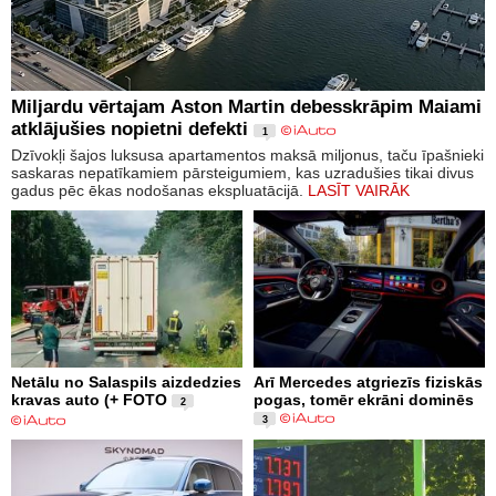
Miljardu vērtajam Aston Martin debesskrāpim Maiami
atklājušies nopietni defekti
1
Dzīvokļi šajos luksusa apartamentos maksā miljonus, taču īpašnieki
saskaras nepatīkamiem pārsteigumiem, kas uzradušies tikai divus
gadus pēc ēkas nodošanas ekspluatācijā.
LASĪT VAIRĀK
Netālu no Salaspils aizdedzies
Arī Mercedes atgriezīs fiziskās
kravas auto (+ FOTO
pogas, tomēr ekrāni dominēs
2
3