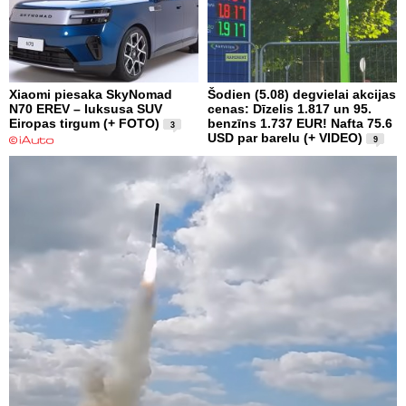
Xiaomi piesaka SkyNomad
Šodien (5.08) degvielai akcijas
N70 EREV – luksusa SUV
cenas: Dīzelis 1.817 un 95.
Eiropas tirgum (+ FOTO)
benzīns 1.737 EUR! Nafta 75.6
3
USD par barelu (+ VIDEO)
9