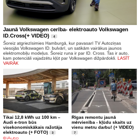
Jaunā Volkswagen cerība- elektroauto Volkswagen
ID.Cross(+ VIDEO)
4
Šoreiz atgriezīsimies Hamburgā, kur pavasarī TV Autoziņas
viesojās Volkswagen ID. bulvārī, un satikām vairākus jaunos
elektromobiļu modeļus. Šoreiz runa ir par ID. Cross. Tas ir auto,
kam potenciāli vajadzētu kļūt par Volkswagen dižpārdokli.
LASĪT
VAIRĀK
Tikai 12,8 kWh uz 100 km –
Rīgas remontu jaunā
Audi e-tron būs
mērvienība - kļūdu skaits uz
visekonomiskākais ražotāja
vienu metru darbu! (+ VIDEO)
elektroauto (+ FOTO)
3
7