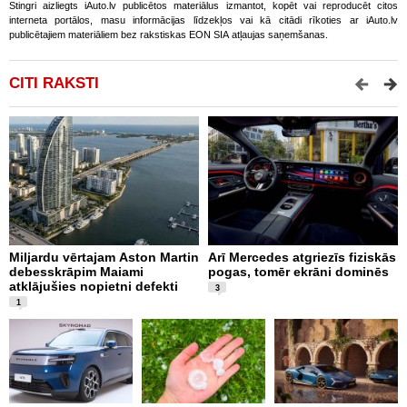
Stingri aizliegts iAuto.lv publicētos materiālus izmantot, kopēt vai reproducēt citos
interneta portālos, masu informācijas līdzekļos vai kā citādi rīkoties ar iAuto.lv
publicētajiem materiāliem bez rakstiskas EON SIA atļaujas saņemšanas.
CITI RAKSTI
Miljardu vērtajam Aston Martin
Arī Mercedes atgriezīs fiziskās
T
debesskrāpim Maiami
pogas, tomēr ekrāni dominēs
A
atklājušies nopietni defekti
v
3
e
1