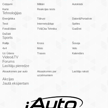
Ceļojumi
Militāri
Autoklubi
Karte
Reakcijas tests
Tehnoloģijas
Enerģētika
Tālruņi
Datori&Portatīvie
Testi
Internets&App
Spēles
Foto&Video
TV&Cita Tehnika
Gadžeti
Dažādi
Sports
Rallijs
Kross
Šoseja
4x4
Moto
Velo
Uz Ūdens
Trases
Kalendārs
Video&TV
Forums
Lasītāju pieredze
Atsauksmes par auto
Atsauksmes par
Lasītāju raksti
uzņēmumiem
Akcijas
Jautā ekspertam