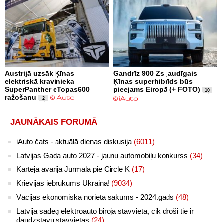
Austrijā uzsāk Ķīnas
Gandrīz 900 Zs jaudīgais
elektriskā kravinieka
Ķīnas superhibrīds būs
SuperPanther eTopas600
pieejams Eiropā (+ FOTO)
10
ražošanu
2
JAUNĀKAIS FORUMĀ
iAuto čats - aktuālā dienas diskusija
(6011)
Latvijas Gada auto 2027 - jaunu automobiļu konkurss
(34)
Kārtējā avārija Jūrmalā pie Circle K
(17)
Krievijas iebrukums Ukrainā!
(9034)
Vācijas ekonomiskā norieta sākums - 2024.gads
(48)
Latvijā sadeg elektroauto biroja stāvvietā, cik droši tie ir
daudzstāvu stāvvietās
(24)