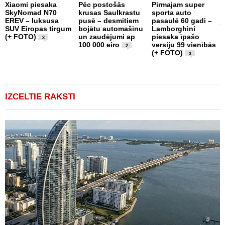
Xiaomi piesaka
Pēc postošās
Pirmajam super
P
SkyNomad N70
krusas Saulkrastu
sporta auto
a
EREV – luksusa
pusē – desmitiem
pasaulē 60 gadi –
j
SUV Eiropas tirgum
bojātu automašīnu
Lamborghini
1
(+ FOTO)
un zaudējumi ap
piesaka īpašo
S
3
100 000 eiro
versiju 99 vienībās
2
(+ FOTO)
3
IZCELTIE RAKSTI