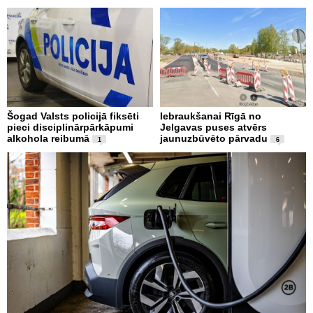
Šogad Valsts policijā fiksēti
Iebraukšanai Rīgā no
pieci disciplinārpārkāpumi
Jelgavas puses atvērs
alkohola reibumā
jaunuzbūvēto pārvadu
1
6