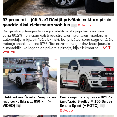
97 procenti – jūlijā arī Dānijā privātais sektors pircis
gandrīz tikai elektroautomobiļus
2
Dānija strauji tuvojas Norvēģijai elektroauto popularitātes ziņā.
Jūlijā 80,2% no visiem valstī reģistrētajiem jaunajiem vieglajiem
automobiļiem bija pilnībā elektriski, bet privātpersonu segmentā šis
rādītājs sasniedza pat 97%. Tas nozīmē, ka gandrīz katrs jaunais
automobilis, ko iegādājās privātais pircējs, bija elektroauto.
LASĪT
VAIRĀK
Elektriskais Škoda Peaq varēs
Piedāvājumā atgriežas 821 Zs
nobraukt līdz pat 650 km (+
jaudīgais Shelby F-150 Super
VIDEO)
Snake Sport (+ FOTO)
8
9