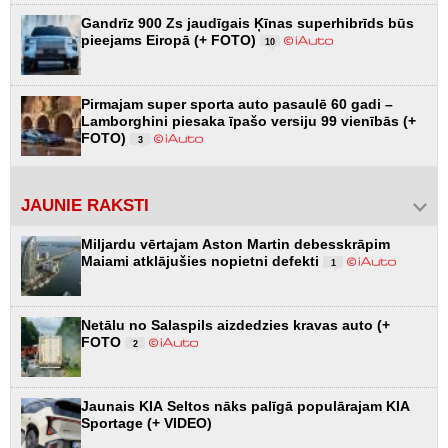
Gandrīz 900 Zs jaudīgais Ķīnas superhibrīds būs
pieejams Eiropā (+ FOTO)
10
Pirmajam super sporta auto pasaulē 60 gadi –
Lamborghini piesaka īpašo versiju 99 vienībās (+
FOTO)
3
JAUNIE RAKSTI
Miljardu vērtajam Aston Martin debesskrāpim
Maiami atklājušies nopietni defekti
1
Netālu no Salaspils aizdedzies kravas auto (+
FOTO
2
Jaunais KIA Seltos nāks palīgā populārajam KIA
Sportage (+ VIDEO)