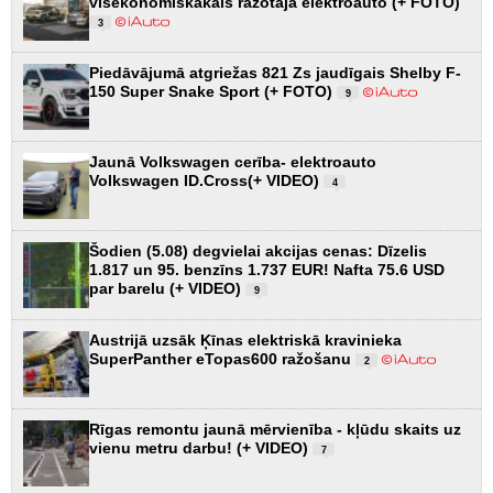
visekonomiskākais ražotāja elektroauto (+ FOTO)
3
Piedāvājumā atgriežas 821 Zs jaudīgais Shelby F-
150 Super Snake Sport (+ FOTO)
9
Jaunā Volkswagen cerība- elektroauto
Volkswagen ID.Cross(+ VIDEO)
4
Šodien (5.08) degvielai akcijas cenas: Dīzelis
1.817 un 95. benzīns 1.737 EUR! Nafta 75.6 USD
par barelu (+ VIDEO)
9
Austrijā uzsāk Ķīnas elektriskā kravinieka
SuperPanther eTopas600 ražošanu
2
Rīgas remontu jaunā mērvienība - kļūdu skaits uz
vienu metru darbu! (+ VIDEO)
7