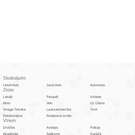
Sludinājumi
Lietoti Auto
Jauni Auto
Autonoma
Ziņas
Latvijā
Pasaulē
Izklaide
Moto
Velo
Uz Ūdens
Smagā Tehnika
Lauksaimniecība
Testi
Reklāmraksti
Redaktora Izvēle
Vīriem
Drošība
Avārijas
Policija
Akadēmija
Satiksme
Garāžā