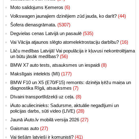
Moto salidojums Ķemeros
(6)
Volkswagen jaunajiem dzinējiem zūd jauda, ko darīt?
(44)
Šofera dienasgrāmata.
(5307)
Degvielas cenas Latvijā un pasaulē
(535)
Vai Vācija atjaunos slēgto atomelektrostaciju darbību?
(16)
Lāču medības Latvijā! Vai populācija ir kļuvusi nekontrolējama
un būtu jāsāk medības?
(56)
BMW X7 auto tests, atsauksmes un iespaidi
(8)
Makslīgais intelekts (MI)
(177)
BMW F10 un X5 (E70/F15) remonts: dzinēja ķēžu maiņa un
diagnostika Rīgā, atsauksmes
(7)
Dīvaini transportlīdzekļi uz ceļa.
(8)
iAuto aculiecinieks: Sadursme, aktuālie negadījumi un
policijas darbs, sūti video (LIVE)
(28)
Jaunā iAuto.lv mobilā versija 2026
(27)
Gaismas auto
(27)
Vai tiešām latvieši ir komunisti?
(41)