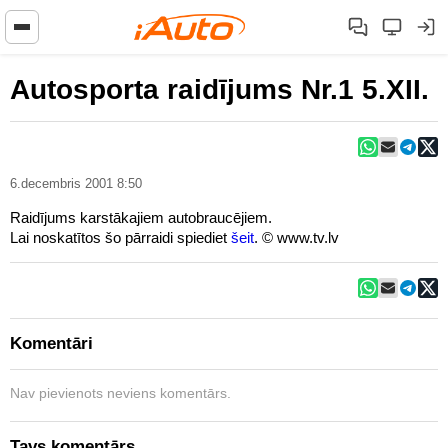
Autosporta raidījums Nr.1 5.XII.
6.decembris 2001 8:50
Raidījums karstākajiem autobraucējiem.
Lai noskatītos šo pārraidi spiediet
šeit
. © www.tv.lv
Komentāri
Nav pievienots neviens komentārs.
Tavs komentārs