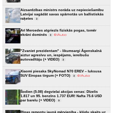
Aizsardzības ministrs norāda uz nepieciešamību
Latvijai sagādāt savas spārnotās un ballistiskās
raķetes
3
Arī Mercedes atgriezīs fiziskās pogas, tomēr
ekrāni dominēs
3
"Zvaniet prezidentam" - likumsargi Āgenskalnā
aiztur agresīvu un, iespējams, iereibušu
autovadītāju (+ VIDEO)
3
Xiaomi piesaka SkyNomad N70 EREV – luksusa
SUV Eiropas tirgum (+ FOTO)
3
Šodien (5.08) degvielai akcijas cenas: Dīzelis
1.817 un 95. benzīns 1.737 EUR! Nafta 75.6 USD
par barelu (+ VIDEO)
9
Rīgas remontu jaunā mērvienība - kļūdu skaits uz