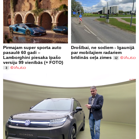
Pirmajam super sporta auto
Drošībai, ne sodiem - Igaunijā
pasaulē 60 gadi –
par mobilajiem radariem
Lamborghini piesaka īpašo
brīdinās ceļa zimes
12
versiju 99 vienībās (+ FOTO)
3