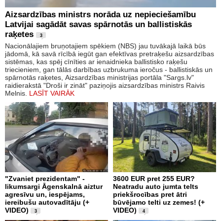
Aizsardzības ministrs norāda uz nepieciešamību
Latvijai sagādāt savas spārnotās un ballistiskās
raķetes
3
Nacionālajiem bruņotajiem spēkiem (NBS) jau tuvākajā laikā būs
jādomā, kā savā rīcībā iegūt gan efektīvas pretraķešu aizsardzības
sistēmas, kas spēj cīnīties ar ienaidnieka ballistisko raķešu
triecieniem, gan tālās darbības uzbrukuma ieročus - ballistiskās un
spārnotās raķetes, Aizsardzības ministrijas portāla "Sargs.lv"
raidierakstā "Droši ir zināt" paziņojis aizsardzības ministrs Raivis
Melnis.
LASĪT VAIRĀK
"Zvaniet prezidentam" -
3600 EUR pret 255 EUR?
likumsargi Āgenskalnā aiztur
Neatradu auto jumta telts
agresīvu un, iespējams,
priekšrocības pret ātri
iereibušu autovadītāju (+
būvējamo telti uz zemes! (+
VIDEO)
VIDEO)
3
4