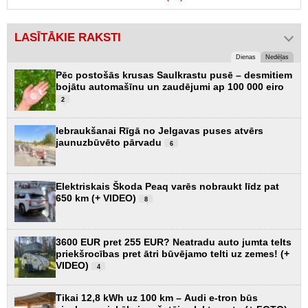
LASĪTĀKIE RAKSTI
Dienas
Nedēļas
Pēc postošās krusas Saulkrastu pusē – desmitiem
bojātu automašīnu un zaudējumi ap 100 000 eiro
2
Iebraukšanai Rīgā no Jelgavas puses atvērs
jaunuzbūvēto pārvadu
6
Elektriskais Škoda Peaq varēs nobraukt līdz pat
650 km (+ VIDEO)
8
3600 EUR pret 255 EUR? Neatradu auto jumta telts
priekšrocības pret ātri būvējamo telti uz zemes! (+
VIDEO)
4
Tikai 12,8 kWh uz 100 km – Audi e-tron būs