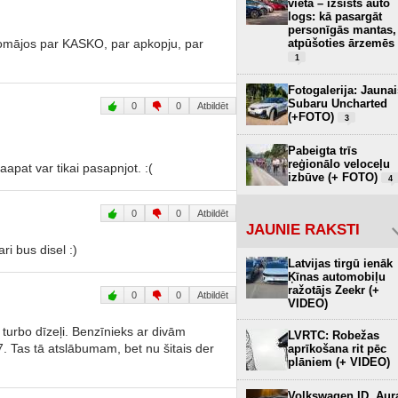
vietā – izsists auto
logs: kā pasargāt
personīgās mantas,
domājos par KASKO, par apkopju, par
atpūšoties ārzemēs
1
Fotogalerija: Jaunai
Subaru Uncharted
0
0
Atbildēt
(+FOTO)
3
Pabeigta trīs
reģionālo veloceļu
apat var tikai pasapnjot. :(
izbūve (+ FOTO)
4
0
0
Atbildēt
JAUNIE RAKSTI
ri bus disel :)
Latvijas tirgū ienāk
Ķīnas automobiļu
ražotājs Zeekr (+
0
0
Atbildēt
VIDEO)
ir turbo dīzeļi. Benzīnieks ar divām
LVRTC: Robežas
. Tas tā atslābumam, bet nu šitais der
aprīkošana rit pēc
plāniem (+ VIDEO)
Volkswagen ID. Aur