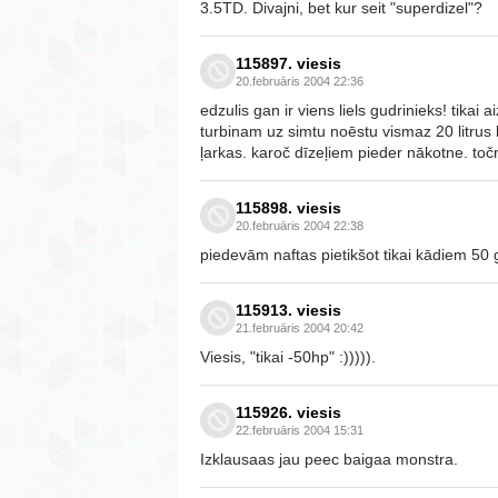
3.5TD. Divajni, bet kur seit "superdizel"?
115897. viesis
20.februāris 2004 22:36
edzulis gan ir viens liels gudrinieks! tikai 
turbinam uz simtu noēstu vismaz 20 litrus
ļarkas. karoč dīzeļiem pieder nākotne. toč
115898. viesis
20.februāris 2004 22:38
piedevām naftas pietikšot tikai kādiem 50
115913. viesis
21.februāris 2004 20:42
Viesis, "tikai -50hp" :))))).
115926. viesis
22.februāris 2004 15:31
Izklausaas jau peec baigaa monstra.