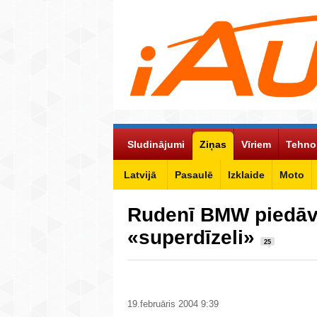
Sludinājumi
Ziņas
Vīriem
Tehno
Latvijā
Pasaulē
Izklaide
Moto
Rudenī BMW piedāv
«superdīzeli»
25
19.februāris 2004 9:39