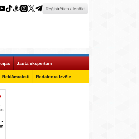
Reģistrēties / Ienākt
cijas
Jautā ekspertam
Reklāmraksti
Redaktora Izvēle
Ā
-
ss
 -
un