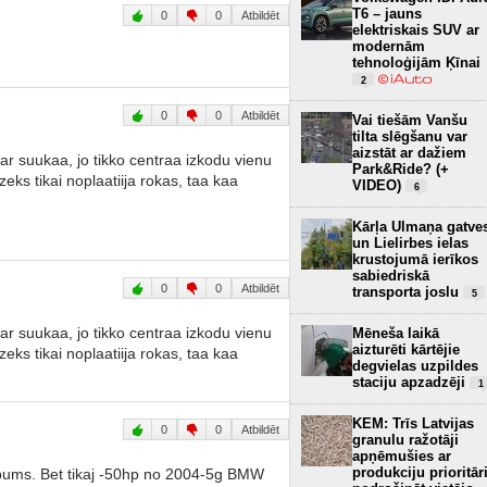
T6 – jauns
0
0
Atbildēt
elektriskais SUV ar
modernām
tehnoloģijām Ķīnai
2
0
0
Atbildēt
Vai tiešām Vanšu
tilta slēgšanu var
aizstāt ar dažiem
aar suukaa, jo tikko centraa izkodu vienu
Park&Ride? (+
eks tikai noplaatiija rokas, taa kaa
VIDEO)
6
Kārļa Ulmaņa gatve
un Lielirbes ielas
krustojumā ierīkos
sabiedriskā
0
0
Atbildēt
transporta joslu
5
aar suukaa, jo tikko centraa izkodu vienu
Mēneša laikā
aizturēti kārtējie
eks tikai noplaatiija rokas, taa kaa
degvielas uzpildes
staciju apzadzēji
1
KEM: Trīs Latvijas
0
0
Atbildēt
granulu ražotāji
apņēmušies ar
produkciju prioritār
lpums. Bet tikaj -50hp no 2004-5g BMW