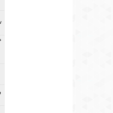
V
s
t