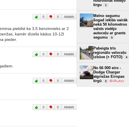
nodrošināt vietējo
tirgu
1
Melno segumu
0
0
Atbildēt
šogad ieklās vairāk
nekā 50 kilometros
aizmirsa piebilst ka 3,5 benzinnieks ar 2
valsts vietējo
autoceļu ar grants
 benžas, kamēr dīzelis kādus 10-12l
segumu
5
na pieder.
Pabeigta trīs
reģionālo veloceļu
0
0
Atbildēt
izbūve (+ FOTO)
4
 gadiem.
No 66 000 eiro -
Dodge Charger
atgriežas Eiropas
tirgū
0
0
Atbildēt
2
0
0
Atbildēt