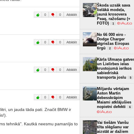
Škoda uzsāk sava
lielākā modeļa,
jaunā krosovera
0
0
Atbildēt
Peaq, ražošanu (+
FOTO)
1
No 66 000 eiro -
Dodge Charger
0
0
Atbildēt
atgriežas Eiropas
tirgū
2
Kārļa Ulmaņa gatve
un Lielirbes ielas
krustojumā ierīkos
0
0
Atbildēt
sabiedriskā
transporta joslu
5
Miljardu vērtajam
Aston Martin
0
0
Atbildēt
debesskrāpim
Maiami atklājušies
nopietni defekti
6
itri, un jauda tāda pati. Značit BMW ir
s!).
Vai tiešām Vanšu
ums tehnikā". Kautkā neesmu pamanījis to
tilta slēgšanu var
aizstāt ar dažiem