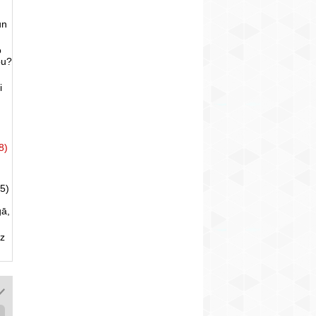
un
o
bu?
i
8)
5)
gā,
uz