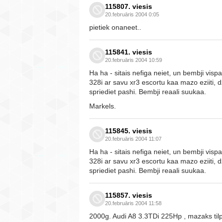
115807. viesis
20.februāris 2004 0:05
pietiek onaneet..
115841. viesis
20.februāris 2004 10:59
Ha ha - sitais nefiga neiet, un bembji visp
328i ar savu xr3 escortu kaa mazo eziiti, dz
spriediet pashi. Bembji reaali suukaa.
Markels.
115845. viesis
20.februāris 2004 11:07
Ha ha - sitais nefiga neiet, un bembji visp
328i ar savu xr3 escortu kaa mazo eziiti, dz
spriediet pashi. Bembji reaali suukaa.
115857. viesis
20.februāris 2004 11:58
2000g. Audi A8 3.3TDi 225Hp , mazaks ti