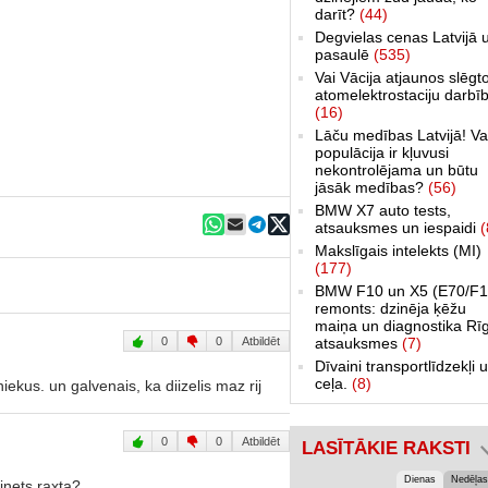
darīt?
(44)
Degvielas cenas Latvijā 
pasaulē
(535)
Vai Vācija atjaunos slēgt
atomelektrostaciju darbī
(16)
Lāču medības Latvijā! Va
populācija ir kļuvusi
nekontrolējama un būtu
jāsāk medības?
(56)
BMW X7 auto tests,
atsauksmes un iespaidi
(
Makslīgais intelekts (MI)
(177)
BMW F10 un X5 (E70/F1
remonts: dzinēja ķēžu
maiņa un diagnostika Rī
0
0
Atbildēt
atsauksmes
(7)
Dīvaini transportlīdzekļi 
ceļa.
(8)
nniekus. un galvenais, ka diizelis maz rij
0
0
Atbildēt
LASĪTĀKIE RAKSTI
Dienas
Nedēļas
inets raxta?