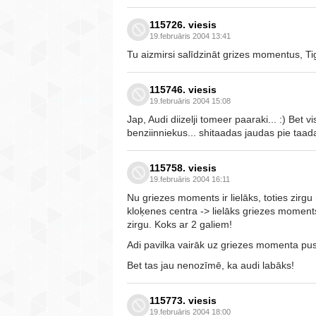
115726. viesis
19.februāris 2004 13:41
Tu aizmirsi salīdzināt grizes momentus, Tiger
115746. viesis
19.februāris 2004 15:08
Jap, Audi diizelji tomeer paaraki... :) Bet vis
benziinniekus... shitaadas jaudas pie taada 
115758. viesis
19.februāris 2004 16:11
Nu griezes moments ir lielāks, toties zirgu
kloķenes centra -> lielāks griezes moments
zirgu. Koks ar 2 galiem!
Adi pavilka vairāk uz griezes momenta pus
Bet tas jau nenozīmē, ka audi labāks!
115773. viesis
19.februāris 2004 18:00