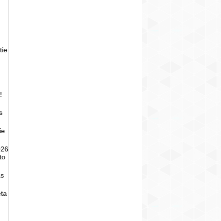
tie
!
s
ie
026
to
as
eta