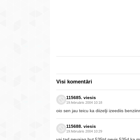
Visi komentāri
115685. viesis
19.februāris 2004 10:18
oio sen jau teicu ka diizelji izeediis benzii
115688. viesis
19.februāris 2004 10:29
vai tad nevajag but 535td,nevis 535d,ka m