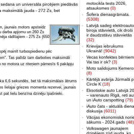
motocikla tests 2026,
sedana un universāla pircējiem piedāvās
atsauksmes
(0)
ura maksimālā jauda - 272 Zs, bet
Šofera dienasgrāmata.
(5308)
Latvijā sadeg elektroauto
m, jaunais motors apsteidz
biroja stāvvietā, cik droši 
ru darba apjomu un 260 Zs
ir daudzstāvu stāvvietās
nēja rādītajiem - 275 Zs (650
(32)
Krievijas iebrukums
Ukrainā!
(9042)
spēj mainīt turbospiedienu pēc
Vecas konfektes bērniem
iem". Tas palīdz tam darboties maksimāli
Vai tas ir ok?
(3)
u no motora uz riteņiem pārnesīs 6 pakāpju
Moto salidojums Ķemero
(8)
Kārtējā avārija Jūrmalā p
ka 6,6 sekundēs, bet tā maksimālais ātrums
Circle K
(18)
es lielajai griezes momenta rezervei, jaunais
Eksotiskie auto Latvijā 2
 pat lielu benzīna dzinēju īpašnieki.
– varenauto Rīgā, reti au
un iAuto carspotting
(79)
iAuto čats - aktuālā dien
diskusija
(6011)
Vācijas ekonomiskā nori
sākums - 2024.gads
(48)
Volkswagen jaunajiem
dzinējiem zūd jauda, ko