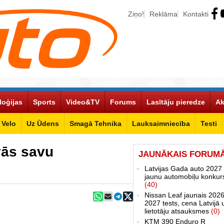
Ziņo!
Reklāma
Kontakti
loģijas
Sports
Video&TV
Forums
Lasītāju pieredze
Ak
Velo
Uz Ūdens
Smagā Tehnika
Lauksaimniecība
Testi
ās savu
JAUNĀKAIS FORUM
Latvijas Gada auto 2027 
jaunu automobiļu konkur
(40)
Nissan Leaf jaunais 2026
2027 tests, cena Latvijā 
lietotāju atsauksmes
(0)
KTM 390 Enduro R