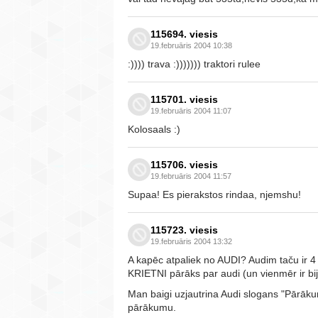
115694. viesis
19.februāris 2004 10:38
:)))) trava :))))))) traktori rulee
115701. viesis
19.februāris 2004 11:07
Kolosaals :)
115706. viesis
19.februāris 2004 11:57
Supaa! Es pierakstos rindaa, njemshu!
115723. viesis
19.februāris 2004 13:32
A kapēc atpaliek no AUDI? Audim taču ir 4 l
KRIETNI pārāks par audi (un vienmēr ir biji
Man baigi uzjautrina Audi slogans "Pārāk
pārākumu.