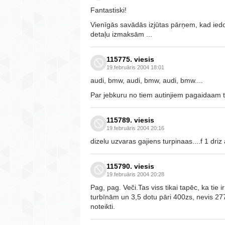
Fantastiski!
Vienīgās savādās izjūtas pārņem, kad ie
detaļu izmaksām ...
115775. viesis
19.februāris 2004 18:01
audi, bmw, audi, bmw, audi, bmw....
Par jebkuru no tiem autinjiem pagaidaam ta
115789. viesis
19.februāris 2004 20:16
dizelu uzvaras gajiens turpinaas....f 1 driz a
115790. viesis
19.februāris 2004 20:28
Pag, pag. Veči.Tas viss tikai tapēc, ka tie 
turbīnām un 3,5 dotu pāri 400zs, nevis 277
noteikti.