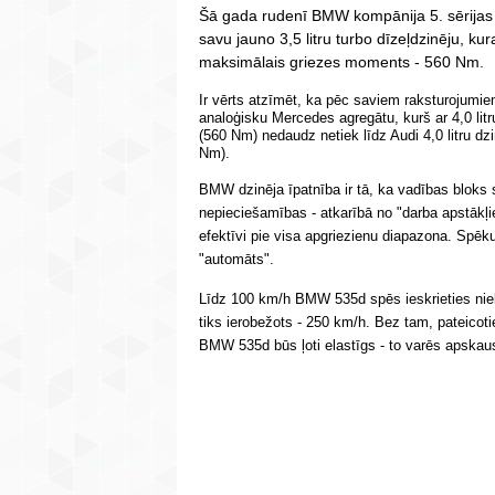
Šā gada rudenī BMW kompānija 5. sērijas 
savu jauno 3,5 litru turbo dīzeļdzinēju, k
maksimālais griezes moments - 560 Nm.
Ir vērts atzīmēt, ka pēc saviem raksturojumie
analoģisku Mercedes agregātu, kurš ar 4,0 lit
(560 Nm) nedaudz netiek līdz Audi 4,0 litru dzi
Nm).
BMW dzinēja īpatnība ir tā, ka vadības bloks 
nepieciešamības - atkarībā no "darba apstākļ
efektīvi pie visa apgriezienu diapazona. Spēk
"automāts".
Līdz 100 km/h BMW 535d spēs ieskrieties nie
tiks ierobežots - 250 km/h. Bez tam, pateicoti
BMW 535d būs ļoti elastīgs - to varēs apskaust