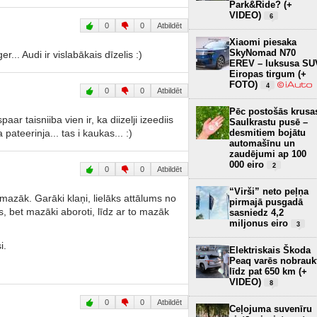
Park&Ride? (+
VIDEO)
6
0
0
Atbildēt
Xiaomi piesaka
SkyNomad N70
... Audi ir vislabākais dīzelis :)
EREV – luksusa SU
Eiropas tirgum (+
FOTO)
4
0
0
Atbildēt
Pēc postošās krusa
paar taisniiba vien ir, ka diizelji izeediis
Saulkrastu pusē –
pateerinja... tas i kaukas... :)
desmitiem bojātu
automašīnu un
zaudējumi ap 100
000 eiro
2
0
0
Atbildēt
“Virši” neto peļņa
 mazāk. Garāki klaņi, lielāks attālums no
pirmajā pusgadā
, bet mazāki aboroti, līdz ar to mazāk
sasniedz 4,2
miljonus eiro
3
i.
Elektriskais Škoda
Peaq varēs nobrauk
līdz pat 650 km (+
VIDEO)
8
0
0
Atbildēt
Ceļojuma suvenīru