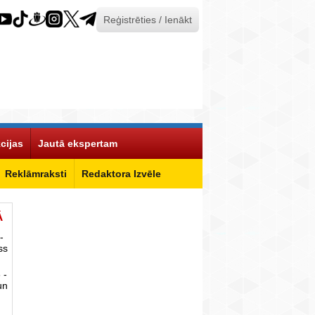
Reģistrēties / Ienākt
cijas
Jautā ekspertam
Reklāmraksti
Redaktora Izvēle
Ā
-
ss
 -
un