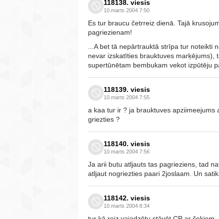
118138. viesis
10.marts 2004 7:50
Es tur braucu četrreiz dienā. Tajā krusoj
pagriezienam!
...A bet tā nepārtrauktā strīpa tur noteikt
nevar izskatīties brauktuves marķējums), 
supertūnētam bembukam vekot izpūtēju pa
118139. viesis
10.marts 2004 7:55
a kaa tur ir ? ja brauktuves apziimeejums a
griezties ?
118140. viesis
10.marts 2004 7:56
Ja arii butu atljauts tas pagrieziens, tad n
atljaut nogriezties paari 2joslaam. Un sat
118142. viesis
10.marts 2004 8:34
tur kā reiz vajadzētu stāvēt CP ar čekiem