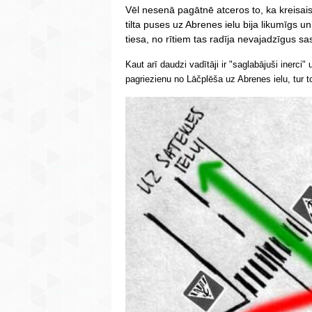
Vēl nesenā pagātnē atceros to, ka kreisai
tilta puses uz Abrenes ielu bija likumīgs un
tiesa, no rītiem tas radīja nevajadzīgus s
Kaut arī daudzi vadītāji ir "saglabājuši inerci"
pagriezienu no Lāčplēša uz Abrenes ielu, tur to