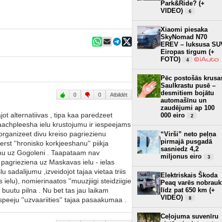
Park&Ride? (+
VIDEO)
6
Xiaomi piesaka
SkyNomad N70
EREV – luksusa SU
Eiropas tirgum (+
FOTO)
4
Pēc postošās krusa
Saulkrastu pusē –
desmitiem bojātu
0
0
Atbildēt
automašīnu un
zaudējumi ap 100
jot alternatiivas , tipa kaa paredzeet
000 eiro
2
aachpleesha ielu krustojumu ir iespeejams
, organizeet divu kreiso pagriezienu
“Virši” neto peļņa
pirmajā pusgadā
rst ''hronisko korkjeeshanu'' piikja
sasniedz 4,2
ienu uz Gogoleni . Taapataam nav
miljonus eiro
3
 pagrieziena uz Maskavas ielu - ielas
u sadalijumu ,izveidojot tajaa vietaa triis
Elektriskais Škoda
ielu), nomierinaatos ''muuzjiigi steidziigie
Peaq varēs nobrauk
līdz pat 650 km (+
 buutu pilna . Nu bet tas jau laikam
VIDEO)
8
eeju ''uzvaariities'' tajaa pasaakumaa .
Ceļojuma suvenīru