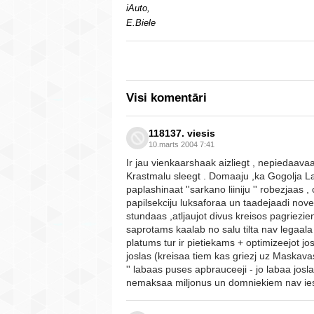
iAuto,
E.Biele
Visi komentāri
118137. viesis
10.marts 2004 7:41
Ir jau vienkaarshaak aizliegt , nepiedaavaa
Krastmalu sleegt . Domaaju ,ka Gogolja L
paplashinaat ''sarkano liiniju '' robezjaas 
papilsekciju luksaforaa un taadejaadi novee
stundaas ,atljaujot divus kreisos pagriez
saprotams kaalab no salu tilta nav legaala
platums tur ir pietiekams + optimizeejot josl
joslas (kreisaa tiem kas griezj uz Maskavas 
'' labaas puses apbrauceeji - jo labaa josla
nemaksaa miljonus un domniekiem nav iesp