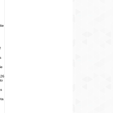
tie
!
s
ie
026
to
as
eta