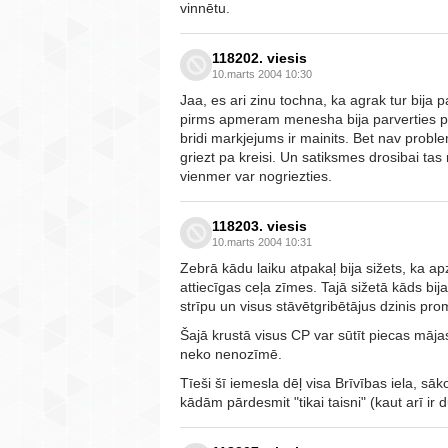
vinnētu.
118202. viesis
10.marts 2004 10:30
Jaa, es ari zinu tochna, ka agrak tur bija 
pirms apmeram menesha bija parverties pa
bridi markjejums ir mainits. Bet nav prob
griezt pa kreisi. Un satiksmes drosibai tas n
vienmer var nogriezties.
118203. viesis
10.marts 2004 10:31
Zebrā kādu laiku atpakaļ bija sižets, ka
attiecīgas ceļa zīmes. Tajā sižetā kāds bij
strīpu un visus stāvētgribētājus dzinis pro
Šajā krustā visus CP var sūtīt piecas māja
neko nenozīmē.
Tīeši šī iemesla dēļ visa Brīvības iela, sāk
kādām pārdesmit "tikai taisni" (kaut arī ir 