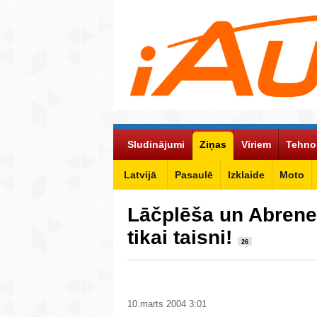
Sludinājumi
Ziņas
Vīriem
Tehno
Latvijā
Pasaulē
Izklaide
Moto
Lāčplēša un Abrenes
tikai taisni!
26
10.marts 2004 3:01