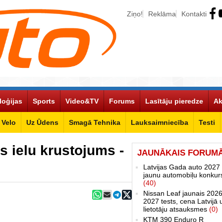
Ziņo!
Reklāma
Kontakti
loģijas
Sports
Video&TV
Forums
Lasītāju pieredze
Ak
Velo
Uz Ūdens
Smagā Tehnika
Lauksaimniecība
Testi
 ielu krustojums -
JAUNĀKAIS FORUM
Latvijas Gada auto 2027 
jaunu automobiļu konkur
(40)
Nissan Leaf jaunais 2026
2027 tests, cena Latvijā 
lietotāju atsauksmes
(0)
KTM 390 Enduro R