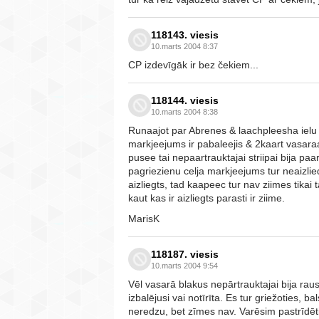
118143. viesis
10.marts 2004 8:37
CP izdevīgāk ir bez čekiem...
118144. viesis
10.marts 2004 8:38
Runaajot par Abrenes & laachpleesha ielu k
markjeejums ir pabaleejis & 2kaart vasaraa
pusee tai nepaartrauktajai striipai bija paa
pagriezienu celja markjeejums tur neaizlied
aizliegts, tad kaapeec tur nav ziimes tikai 
kaut kas ir aizliegts parasti ir ziime.
MarisK
118187. viesis
10.marts 2004 9:54
Vēl vasarā blakus nepārtrauktajai bija raust
izbalējusi vai notīrīta. Es tur griežoties
neredzu, bet zīmes nav. Varēsim pastrīdēties