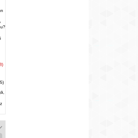
un
o
bu?
i
8)
5)
gā,
uz