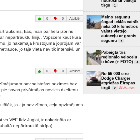
nodrošināt vietējo
tirgu
1
Melno segumu
0
0
Atbildēt
šogad ieklās vairāk
nekā 50 kilometros
valsts vietējo
partraukums, kas, man par lielu izbrinu
autoceļu ar grants
r nepartrauktu liniju. Vopscem kaut kura
segumu
5
lemu, jo nakamaja krustojuma joprojam var
etrauce, jo taja vieta nav tik intensivi, un
Pabeigta trīs
reģionālo veloceļu
izbūve (+ FOTO)
4
0
0
Atbildēt
No 66 000 eiro -
Dodge Charger
atgriežas Eiropas
 apzīmējumam nav saistošas nozīmes bez
tirgū
2
a pie savas privātmājas novilcis dzeltenu
m.
s tālāk, jo - ja nav zīmes, ceļa apzīmējums
ot vo VEF līdz Juglai, ir nokarināta ar
dubultā nepārtrauktā strīpa).