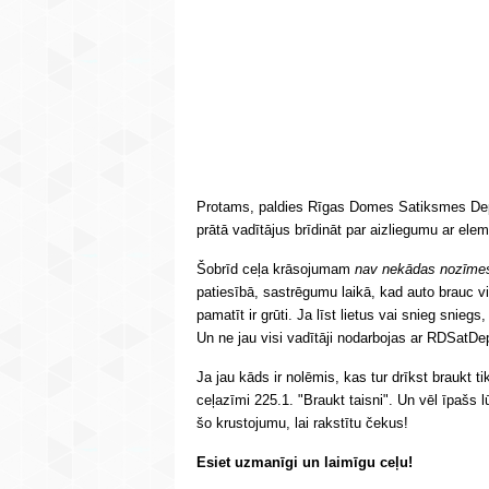
Protams, paldies Rīgas Domes Satiksmes Dep
prātā vadītājus brīdināt par aizliegumu ar ele
Šobrīd ceļa krāsojumam
nav nekādas nozīme
patiesībā, sastrēgumu laikā, kad auto brauc 
pamatīt ir grūti. Ja līst lietus vai snieg snie
Un ne jau visi vadītāji nodarbojas ar RDSatDep
Ja jau kāds ir nolēmis, kas tur drīkst braukt t
ceļazīmi 225.1. "Braukt taisni". Un vēl īpašs 
šo krustojumu, lai rakstītu čekus!
Esiet uzmanīgi un laimīgu ceļu!