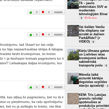
T6 – jauns
elektriskais SUV ar
modernām
0
0
Atbildēt
tehnoloģijām Ķīnai
2
Vai tiešām Vanšu
tilta slēgšanu var
aizstāt ar dažiem
0
0
Atbildēt
Park&Ride? (+
VIDEO)
6
rustojumu, tad 1kaart tur tas celja
 tur bija nepaartrauktaa striipa & labajaa
Kārļa Ulmaņa gatve
rtraukta tieshi krustojumaa, so kreiso
un Lielirbes ielas
krustojumā ierīkos
z + ja tieshaam kreisais pagrieziens tur ir
sabiedriskā
taisni? Lielaakajaa daljaa krustojumu, kur
transporta joslu
5
Mēneša laikā
aizturēti kārtējie
degvielas uzpildes
staciju apzadzēji
1
0
0
Atbildēt
KEM: Trīs Latvijas
ītā, kas atļauj šo pagriezienu, bet nu tā ir
granulu ražotāji
, balstos uz pieņēmumu, ka ceļu apzīmējumu
apņēmušies ar
produkciju prioritār
, bet nu ja aizliegtu to kreiso, visi tikai