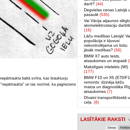
darīt?
(44)
Degvielas cenas Latvijā 
pasaulē
(535)
Vai Vācija atjaunos slēgt
atomelektrostaciju darbī
(16)
Lāču medības Latvijā! Va
populācija ir kļuvusi
nekontrolējama un būtu
jāsāk medības?
(56)
BMW X7 auto tests,
atsauksmes un iespaidi
(
Makslīgais intelekts (MI)
(177)
BMW F10 un X5 (E70/F1
epārtraukta baltā svītra, kas brauktuvju
remonts: dzinēja ķēžu
 "nepārtraukta" un tas nozīmē, ka pagrieziens
maiņa un diagnostika Rī
atsauksmes
(7)
Dīvaini transportlīdzekļi 
ceļa.
(8)
LASĪTĀKIE RAKSTI
Dienas
Nedēļas