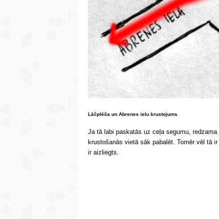
Lāčplēša un Abrenes ielu krustojums
Ja tā labi paskatās uz ceļa segumu, redzama n
krustošanās vietā sāk pabalēt. Tomēr vēl tā ir
ir aizliegts.