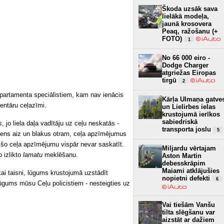
Škoda uzsāk sava
lielākā modeļa,
jaunā krosovera
Peaq, ražošanu (+
FOTO)
1
No 66 000 eiro -
Dodge Charger
atgriežas Eiropas
tirgū
2
artamenta speciālistiem, kam nav ienācis
Kārļa Ulmaņa gatve
mentāru ceļazīmi.
un Lielirbes ielas
krustojumā ierīkos
sabiedriskā
s
, jo liela daļa vadītāju uz ceļu neskatās -
transporta joslu
5
viens aiz un blakus otram, ceļa apzīmējumus
gs, šo ceļa apzīmējumu vispār nevar saskatīt.
Miljardu vērtajam
 izlikto
lamatu
meklēšanu.
Aston Martin
debesskrāpim
Maiami atklājušies
ikai taisni, lūgums krustojumā uzstādīt
nopietni defekti
6
lūgums mūsu Ceļu policistiem - nesteigties uz
Vai tiešām Vanšu
tilta slēgšanu var
aizstāt ar dažiem