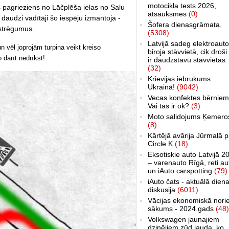
motocikla tests 2026,
s pagrieziens no Lāčplēša ielas no Salu
atsauksmes
(0)
 daudzi vadītāji šo iespēju izmantoja -
Šofera dienasgrāmata.
astrēgumus.
(5308)
Latvijā sadeg elektroauto
 un vēl joprojām turpina veikt kreiso
biroja stāvvietā, cik droši 
 darīt nedrīkst!
ir daudzstāvu stāvvietās
(32)
Krievijas iebrukums
Ukrainā!
(9042)
Vecas konfektes bērniem
Vai tas ir ok?
(3)
Moto salidojums Ķemero
(8)
Kārtējā avārija Jūrmalā p
Circle K
(18)
Eksotiskie auto Latvijā 2
– varenauto Rīgā, reti au
un iAuto carspotting
(79)
iAuto čats - aktuālā dien
diskusija
(6011)
Vācijas ekonomiskā nori
sākums - 2024.gads
(48)
Volkswagen jaunajiem
dzinējiem zūd jauda, ko