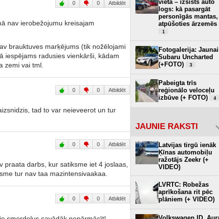
vietā – izsists auto
0
0
Atbildēt
logs: kā pasargāt
personīgās mantas,
umā nav ierobežojumu kreisajam
atpūšoties ārzemēs
1
i nav brauktuves marķējums (tik nožēlojami
Fotogalerija: Jaunai
tā iespējams radusies vienkārši, kādam
Subaru Uncharted
(+FOTO)
 zemi vai tml.
3
Pabeigta trīs
reģionālo veloceļu
0
0
Atbildēt
izbūve (+ FOTO)
4
izsnidzis, tad to var neieveerot un tur
JAUNIE RAKSTI
Latvijas tirgū ienāk
0
0
Atbildēt
Ķīnas automobiļu
ražotājs Zeekr (+
av praata darbs, kur satiksme iet 4 joslaas,
VIDEO)
iksme tur nav taa mazintensivaakaa.
LVRTC: Robežas
aprīkošana rit pēc
plāniem (+ VIDEO)
0
0
Atbildēt
Volkswagen ID. Aur
, jo smerdeļus savādāk nepārmācīt!