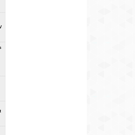
V
s
t