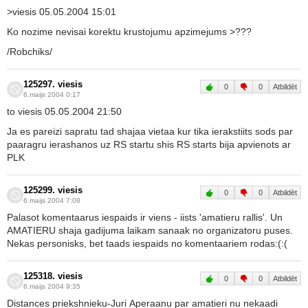
>viesis 05.05.2004 15:01
Ko nozime nevisai korektu krustojumu apzimejums >???
/Robchiks/
125297. viesis
0
0
Atbildēt
6.maijs 2004 0:17
to viesis 05.05.2004 21:50
Ja es pareizi sapratu tad shajaa vietaa kur tika ierakstiits sods par
paaragru ierashanos uz RS startu shis RS starts bija apvienots ar
PLK
125299. viesis
0
0
Atbildēt
6.maijs 2004 7:08
Palasot komentaarus iespaids ir viens - iists 'amatieru rallis'. Un
AMATIERU shaja gadijuma laikam sanaak no organizatoru puses.
Nekas personisks, bet taads iespaids no komentaariem rodas:(:(
125318. viesis
0
0
Atbildēt
6.maijs 2004 9:35
Distances priekshnieku-Juri Aperaanu par amatieri nu nekaadi