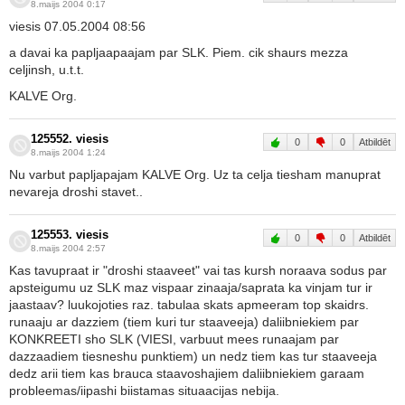
8.maijs 2004 0:17
viesis 07.05.2004 08:56
a davai ka papljaapaajam par SLK. Piem. cik shaurs mezza
celjinsh, u.t.t.
KALVE Org.
125552. viesis
0
0
Atbildēt
8.maijs 2004 1:24
Nu varbut papljapajam KALVE Org. Uz ta celja tiesham manuprat
nevareja droshi stavet..
125553. viesis
0
0
Atbildēt
8.maijs 2004 2:57
Kas tavupraat ir "droshi staaveet" vai tas kursh noraava sodus par
apsteigumu uz SLK maz vispaar zinaaja/saprata ka vinjam tur ir
jaastaav? luukojoties raz. tabulaa skats apmeeram top skaidrs.
runaaju ar dazziem (tiem kuri tur staaveeja) daliibniekiem par
KONKREETI sho SLK (VIESI, varbuut mees runaajam par
dazzaadiem tiesneshu punktiem) un nedz tiem kas tur staaveeja
dedz arii tiem kas brauca staavoshajiem daliibniekiem garaam
probleemas/iipashi biistamas situaacijas nebija.