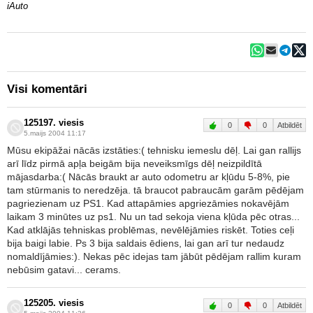
iAuto
Visi komentāri
125197. viesis
0
0
Atbildēt
5.maijs 2004 11:17
Mūsu ekipāžai nācās izstāties:( tehnisku iemeslu dēļ. Lai gan rallijs
arī līdz pirmā apļa beigām bija neveiksmīgs dēļ neizpildītā
mājasdarba:( Nācās braukt ar auto odometru ar kļūdu 5-8%, pie
tam stūrmanis to neredzēja. tā braucot pabraucām garām pēdējam
pagriezienam uz PS1. Kad attapāmies apgriezāmies nokavējām
laikam 3 minūtes uz ps1. Nu un tad sekoja viena kļūda pēc otras...
Kad atklājās tehniskas problēmas, nevēlējāmies riskēt. Toties ceļi
bija baigi labie. Ps 3 bija saldais ēdiens, lai gan arī tur nedaudz
nomaldījāmies:). Nekas pēc idejas tam jābūt pēdējam rallim kuram
nebūsim gatavi... cerams.
125205. viesis
0
0
Atbildēt