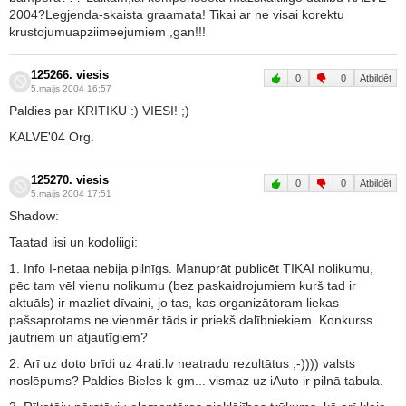
2004?Legjenda-skaista graamata! Tikai ar ne visai korektu
krustojumuapziimeejumiem ,gan!!!
125266. viesis
0
0
Atbildēt
5.maijs 2004 16:57
Paldies par KRITIKU :) VIESI! ;)
KALVE'04 Org.
125270. viesis
0
0
Atbildēt
5.maijs 2004 17:51
Shadow:
Taatad iisi un kodoliigi:
1. Info I-netaa nebija pilnīgs. Manuprāt publicēt TIKAI nolikumu,
pēc tam vēl vienu nolikumu (bez paskaidrojumiem kurš tad ir
aktuāls) ir mazliet dīvaini, jo tas, kas organizātoram liekas
pašsaprotams ne vienmēr tāds ir priekš dalībniekiem. Konkurss
jautriem un atjautīgiem?
2. Arī uz doto brīdi uz 4rati.lv neatradu rezultātus ;-)))) valsts
noslēpums? Paldies Bieles k-gm... vismaz uz iAuto ir pilnā tabula.