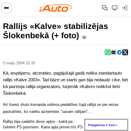
Rallijs «Kalve» stabilizējas
Šlokenbekā (+ foto)
31
5.maijs 2004 10:33
Kā, iespējams, atceraties, pagājušajā gadā notika standartauto
rallijs «Kalve 2003». Tad bāze un starts gan bija nedaudz citur, bet
kā paziņoja rallija organizators, turpmāk «Kalve» notikšot tieši
Šlokenbekā.
Arī šoreiz iAuto komanda nolēma piedalīties šajā rallijā un pie reizes
paskatīties, ko varētu aizņemties "savam rallijam"...
Rallijs bija sadalīts divos apļos - katrā pa
Fotogalerija ir šeit»»
četriem PS posmiem. Katra apļa pirmie trīs PS