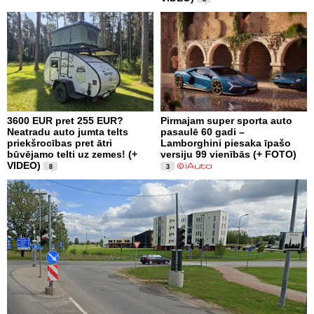
3600 EUR pret 255 EUR?
Pirmajam super sporta auto
Neatradu auto jumta telts
pasaulē 60 gadi –
priekšrocības pret ātri
Lamborghini piesaka īpašo
būvējamo telti uz zemes! (+
versiju 99 vienībās (+ FOTO)
VIDEO)
8
3