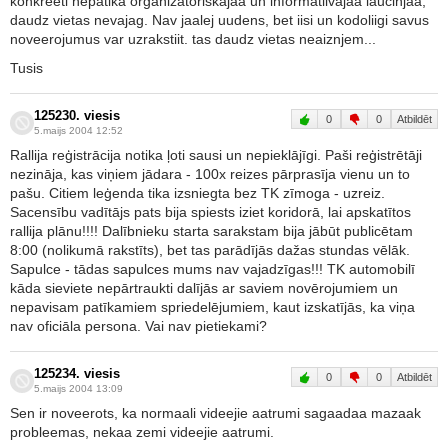
konkreeti nepatika organizatoriskajaa un informatiivajaa laucinjaa,
daudz vietas nevajag. Nav jaalej uudens, bet iisi un kodoliigi savus
noveerojumus var uzrakstiit. tas daudz vietas neaiznjem...
Tusis
125230. viesis
0
0
Atbildēt
5.maijs 2004 12:52
Rallija reģistrācija notika ļoti sausi un nepieklājīgi. Paši reģistrētāji
nezināja, kas viņiem jādara - 100x reizes pārprasīja vienu un to
pašu. Citiem leģenda tika izsniegta bez TK zīmoga - uzreiz.
Sacensību vadītājs pats bija spiests iziet koridorā, lai apskatītos
rallija plānu!!!! Dalībnieku starta sarakstam bija jābūt publicētam
8:00 (nolikumā rakstīts), bet tas parādījās dažas stundas vēlāk.
Sapulce - tādas sapulces mums nav vajadzīgas!!! TK automobilī
kāda sieviete nepārtraukti dalījās ar saviem novērojumiem un
nepavisam patīkamiem spriedelējumiem, kaut izskatījās, ka viņa
nav oficiāla persona. Vai nav pietiekami?
125234. viesis
0
0
Atbildēt
5.maijs 2004 13:09
Sen ir noveerots, ka normaali videejie aatrumi sagaadaa mazaak
probleemas, nekaa zemi videejie aatrumi.