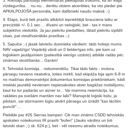
3. Rīkotāju pārstāvju elementāras pieklājības trūkums, kā arī klaja
vīzdegunība.... nu-nu... derētu viņiem atcerēties, ka viņi pieder pie
APKALPOJOŠĀ personāla, kam dalībnieki naudu maksā ;-)
4. Etaps, kurā tiek prasīts atkārtot iepriekšējā brauciena laiku ar
precizitāti +/- 0,1 sec.... dīvaini un neloģiski, bet - tas ir mans
subjektīvs viedoklis. Ja jau piekritu piedalīties, tātad piekritu izpildīt
visas, pat vissdīvainākās prasības ;-)
5. Sapulce ;-) jāsak latviešu dzeinieka vārdiem: tāds hokejs mums
NAV vajadzīgs! Vispārēji vārdi un 0 lietderīgas info, pie kam uz
loģiskiem jautājumiem (patiesībā vienīgo uzdoto) atbilde radās pēc
zināmas stostīšanās... Garām!
6. Tehniskā komisija... nekomentēšu. Tikai tāds fakts - motora
pārsegu neviens neatvēra, toties mirklī, kad ekipāža bija apm 6-8 m
no mašīnas demonstrējot dokumentus komisijas priekšniekam, kādi
mistiski jaunēkļi nevienam nepiesakoties atver bagāžas nodalījumu,
kaut ko tur padarās un aizver to... Vai mamma neiemācīja, ka
rakāties pa svešām mantām nav labi? Manuprāt loģiski būtu, ja
pilotam, vai stūrmanim lūgtu atvērt pārsegu un izrādīt "kas lācītim
puncītī"...
Piebilde par #26 Sierras bamperi. Cik man zināms CSDD tehniskās
apskates noteikumos IR prasīti "buferi" (Jauks vārdiņs un ļoti
latviski skan ;-) sk. 624.p.), bet - vēl neesmu atradis noteikumus,