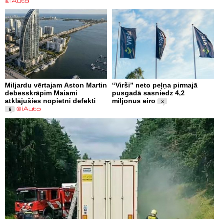
Miljardu vērtajam Aston Martin
“Virši” neto peļņa pirmajā
debesskrāpim Maiami
pusgadā sasniedz 4,2
atklājušies nopietni defekti
miljonus eiro
3
6