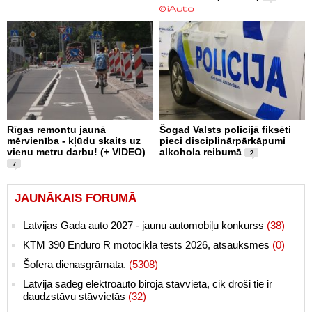
Rīgas remontu jaunā
Šogad Valsts policijā fiksēti
mērvienība - kļūdu skaits uz
pieci disciplinārpārkāpumi
vienu metru darbu! (+ VIDEO)
alkohola reibumā
2
7
JAUNĀKAIS FORUMĀ
Latvijas Gada auto 2027 - jaunu automobiļu konkurss
(38)
KTM 390 Enduro R motocikla tests 2026, atsauksmes
(0)
Šofera dienasgrāmata.
(5308)
Latvijā sadeg elektroauto biroja stāvvietā, cik droši tie ir
daudzstāvu stāvvietās
(32)