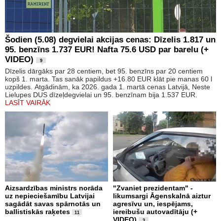
Šodien (5.08) degvielai akcijas cenas: Dīzelis 1.817 un
95. benzīns 1.737 EUR! Nafta 75.6 USD par barelu (+
VIDEO)
9
Dīzelis dārgāks par 28 centiem, bet 95. benzīns par 20 centiem
kopš 1. marta. Tas sanāk papildus +16.80 EUR klāt pie manas 60 l
uzpildes. Atgādinām, ka 2026. gada 1. martā cenas Latvijā, Neste
Lielupes DUS dīzeļdegvielai un 95. benzīnam bija 1.537 EUR.
LASĪT VAIRĀK
Aizsardzības ministrs norāda
"Zvaniet prezidentam" -
uz nepieciešamību Latvijai
likumsargi Āgenskalnā aiztur
sagādāt savas spārnotās un
agresīvu un, iespējams,
ballistiskās raķetes
iereibušu autovadītāju (+
11
VIDEO)
3