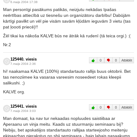
6.maijs 2004 17:38
Man personīgi pasākums patikās, neizjutu nekādas īpašas
neērtības attiecībā uz tiesnešu un organizātoru darbību! Dabūjām
kārtīgi pavilkt un vēl pie visām savām kļūdām ieguvām 3 vietu (tas
pat ļoooti priecē)!!
Žēl tikai ka nākoša KALVE būs ne ātrāk kā rudenī (tā teica orgi.) :(
Nr.2
125440. viesis
0
0
Atbildēt
7.maijs 2004 2:36
hi! naakamaa KALVE (100%) standartauto rallijs buus oktobrii. Bet
tas nenoziimee ka vasaraa vareesim noseedeet rokas kleepii
salikushi. ;)
KALVE org.
125441. viesis
0
0
Atbildēt
7.maijs 2004 3:03
Man domaat, ka nav tur nekaadas nopluudes saistiibaa ar
Aperaanu un vinja meitu. Kaads uz stuurmanju seminaaru bij?
Nebiju, bet apskatiijos standartauto rallijaa starteejosho meitenju
ekipaazhas pierakstus no shii seminaara - baig labais pasaakums,