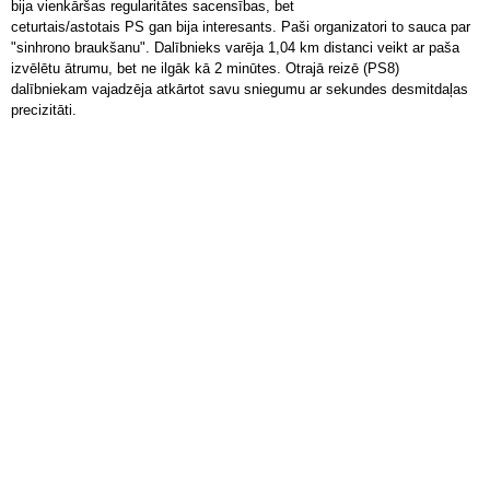
bija vienkāršas regularitātes sacensības, bet
ceturtais/astotais PS gan bija interesants. Paši organizatori to sauca par
"sinhrono braukšanu". Dalībnieks varēja 1,04 km distanci veikt ar paša
izvēlētu ātrumu, bet ne ilgāk kā 2 minūtes. Otrajā reizē (PS8)
dalībniekam vajadzēja atkārtot savu sniegumu ar sekundes desmitdaļas
precizitāti.