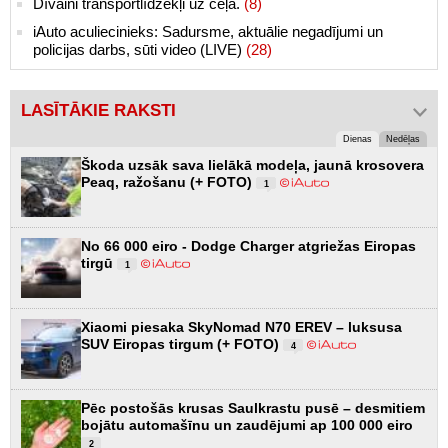
Dīvaini transportlīdzekļi uz ceļa.
(8)
iAuto aculiecinieks: Sadursme, aktuālie negadījumi un
policijas darbs, sūti video (LIVE)
(28)
LASĪTĀKIE RAKSTI
Dienas
Nedēļas
Škoda uzsāk sava lielākā modeļa, jaunā krosovera
Peaq, ražošanu (+ FOTO)
1
No 66 000 eiro - Dodge Charger atgriežas Eiropas
tirgū
1
Xiaomi piesaka SkyNomad N70 EREV – luksusa
SUV Eiropas tirgum (+ FOTO)
4
Pēc postošās krusas Saulkrastu pusē – desmitiem
bojātu automašīnu un zaudējumi ap 100 000 eiro
2