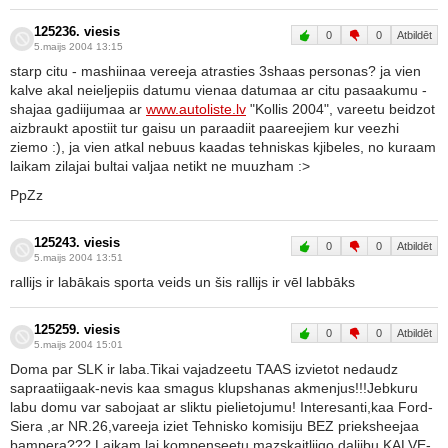
125236. viesis
0
0
Atbildēt
5.maijs 2004 13:15
starp citu - mashiinaa vereeja atrasties 3shaas personas? ja vien
kalve akal neieljepiis datumu vienaa datumaa ar citu pasaakumu -
shajaa gadiijumaa ar
www.autoliste.lv
"Kollis 2004", vareetu beidzot
aizbraukt apostiit tur gaisu un paraadiit paareejiem kur veezhi
ziemo :), ja vien atkal nebuus kaadas tehniskas kjibeles, no kuraam
laikam zilajai bultai valjaa netikt ne muuzham :>
PpZz
125243. viesis
0
0
Atbildēt
5.maijs 2004 13:51
rallijs ir labākais sporta veids un šis rallijs ir vēl labbāks
125259. viesis
0
0
Atbildēt
5.maijs 2004 15:01
Doma par SLK ir laba.Tikai vajadzeetu TAAS izvietot nedaudz
sapraatiigaak-nevis kaa smagus klupshanas akmenjus!!!Jebkuru
labu domu var sabojaat ar sliktu pielietojumu! Interesanti,kaa Ford-
Siera ,ar NR.26,vareeja iziet Tehnisko komisiju BEZ prieksheejaa
bampera??? Laikam,lai kompenseetu mazskaitliigo daliibu KALVE-