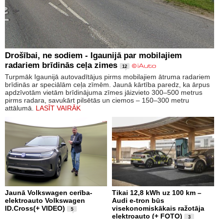
Drošībai, ne sodiem - Igaunijā par mobilajiem
radariem brīdinās ceļa zimes
12
Turpmāk Igaunijā autovadītājus pirms mobilajiem ātruma radariem
brīdinās ar speciālām ceļa zīmēm. Jaunā kārtība paredz, ka ārpus
apdzīvotām vietām brīdinājuma zīmes jāizvieto 300–500 metrus
pirms radara, savukārt pilsētās un ciemos – 150–300 metru
attālumā.
LASĪT VAIRĀK
Jaunā Volkswagen cerība-
Tikai 12,8 kWh uz 100 km –
elektroauto Volkswagen
Audi e-tron būs
ID.Cross(+ VIDEO)
visekonomiskākais ražotāja
5
elektroauto (+ FOTO)
3