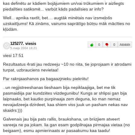
kas definētu ar kādiem bojājumiem un/vai trūkumiem ir aizliegts
piedalīties satiksmē... varbūt kāds padalīsies ar info?
Well... apnika raxtīt, bet.... augtāk minētais nav izsmeļošs
uzskaitījums! Kā zināms, vairums saprātīgo būtņu māk mācīties no
kļūdām.
125277. viesis
0
0
Atbildēt
5.maijs 2004 18:21
viesi 17:51
Rezultaatus 4rati jau redzeeju ~10 no riita, tie joprojaam ir atrodami
turpat, uzbrauciens nevietaa!
Par raknjaashanos pa bagaazjnieku piekriitu!
..un regjistreeshanas tieshaam bija nepiklaajiiga, bet me tik
pasmaidiija par kundziites viizdeguniibu! Kungs ar shlipsi gan bija
laipnaaks, bet kautko purpinaaja zem deguna, ko man nemaz
nevajadzeeja dzirdeet, kaa shiem viss juuk un pasham nekas nav
skaidrs:)))
Galvenais jau bija pats rallis, braukshana, un briizjiem atveert
vareeja ne pa jokam. lia gan esam godpilnajaa pirmajaa vietaa (no
beigaam), esmu apmierinaats ar pasaakumu kaa taadu!