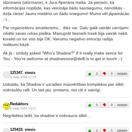
stūrmanis (stūrmane), ir Jura Aperāna meita. Ja pieņem, ka
informācijas noplūde, kas veicināja šādu sasniegumu, nenotikās -
dziļa cieņa! Jauns meitēns un šāds sniegums! Mums vēl jāpamācās
;-)...
Par organizātoru amatierismu... diez vai. Galu galā vairāki cienījami
cilvēki savas rokas pielika. Manuprāt tiesneši trasē bija vairāk nekā
korekti un tur viss bija OK. Vairumu negatīvo emociju radīja
notikumi bāzē.
Ak jā - smbdy asked "Who's Shadow?" If it really make sence for
You - You're welcome at shadowvoice@delfi.lv to get in touch ;-)
125347. viesis
0
0
Atbildēt
6.maijs 2004 11:28
Izskatās, ka Shadow ir uzradies mazvērtības komplekss par slikti
nobrauktu ralli. Un tad jau, protams, visi citi ir vainīgi..
Redaktors
0
0
Atbildēt
6.maijs 2004 14:57
Negribētos teikt, ka shadow ir nobraucis slikti...
125419. viesis
0
0
Atbildēt