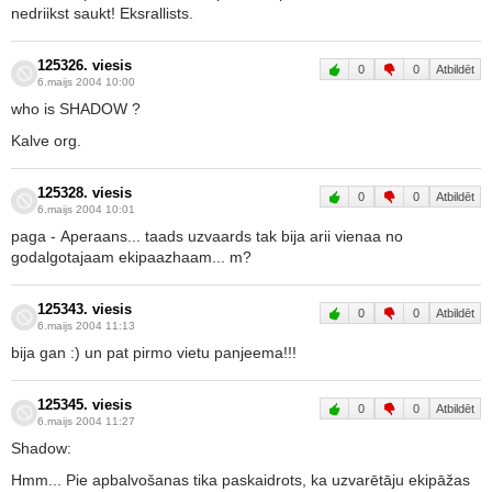
nedriikst saukt! Eksrallists.
125326. viesis
0
0
Atbildēt
6.maijs 2004 10:00
who is SHADOW ?
Kalve org.
125328. viesis
0
0
Atbildēt
6.maijs 2004 10:01
paga - Aperaans... taads uzvaards tak bija arii vienaa no
godalgotajaam ekipaazhaam... m?
125343. viesis
0
0
Atbildēt
6.maijs 2004 11:13
bija gan :) un pat pirmo vietu panjeema!!!
125345. viesis
0
0
Atbildēt
6.maijs 2004 11:27
Shadow:
Hmm... Pie apbalvošanas tika paskaidrots, ka uzvarētāju ekipāžas