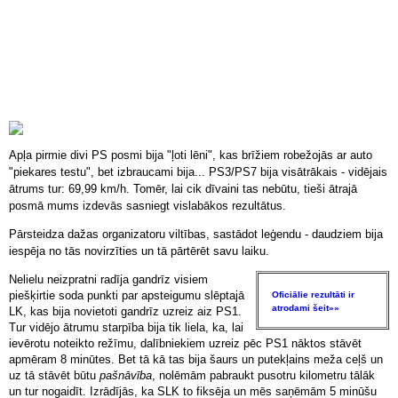
Apļa pirmie divi PS posmi bija "ļoti lēni", kas brīžiem robežojās ar auto
"piekares testu", bet izbraucami bija... PS3/PS7 bija visātrākais - vidējais
ātrums tur: 69,99 km/h. Tomēr, lai cik dīvaini tas nebūtu, tieši ātrajā
posmā mums izdevās sasniegt vislabākos rezultātus.
Pārsteidza dažas organizatoru viltības, sastādot leģendu - daudziem bija
iespēja no tās novirzīties un tā pārtērēt savu laiku.
Nelielu neizpratni radīja gandrīz visiem
piešķirtie soda punkti par apsteigumu slēptajā
Oficiālie rezultāti ir
atrodami šeit»»
LK, kas bija novietoti gandrīz uzreiz aiz PS1.
Tur vidējo ātrumu starpība bija tik liela, ka, lai
ievērotu noteikto režīmu, dalībniekiem uzreiz pēc PS1 nāktos stāvēt
apmēram 8 minūtes. Bet tā kā tas bija šaurs un putekļains meža ceļš un
uz tā stāvēt būtu
pašnāvība
, nolēmām pabraukt pusotru kilometru tālāk
un tur nogaidīt. Izrādījās, ka SLK to fiksēja un mēs saņēmām 5 minūšu