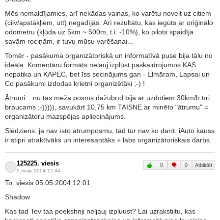
Mēs nemaldījamies, arī nekādas vainas, ko varētu novelt uz citiem
(cilv/apstākļiem, utt) negadījās. Arī rezultātu, kas iegūts ar oriģinālo
odometru (kļūda uz 5km ~ 500m, t.i. -10%), ko pilots spaidīja
savām rociņām, ir tuvu mūsu varēšanai...
Tomēr - pasākuma organizātoriskā un informatīvā puse bija tālu no
ideāla. Komentāru formāts neļauj izplūst paskaidrojumos KAS
nepatika un KĀPĒC, bet īss secinājums gan - Elmāram, Lapsai un
Co pasākumi izdodas krietni organizētāki ;-) !
Ātrumi... nu tas meža posms dažubrīd bija ar uzdotiem 30km/h tīri
braucams ;-))))), savukārt 10,75 km TAISNE ar minēto "ātrumu" =
organizātoru mazspējas apliecinājums.
Slēdziens: ja nav īsto ātrumposmu, tad tur nav ko darīt. iAuto kauss
ir stipri atraktīvāks un interesantāks + labs organizātoriskais darbs.
125225. viesis
0
0
Atbildēt
5.maijs 2004 12:44
To: viesis 05.05.2004 12:01
Shadow
Kas tad Tev taa peekshnji neljauj izpluust? Lai uzrakstiitu, kas