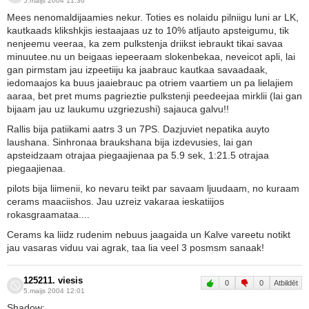
5.maijs 2004 11:36
Mees nenomaldijaamies nekur. Toties es nolaidu pilniigu luni ar LK,
kautkaads klikshkjis iestaajaas uz to 10% atljauto apsteigumu, tik
nenjeemu veeraa, ka zem pulkstenja driikst iebraukt tikai savaa
minuutee.nu un beigaas iepeeraam slokenbekaa, neveicot apli, lai
gan pirmstam jau izpeetiiju ka jaabrauc kautkaa savaadaak,
iedomaajos ka buus jaaiebrauc pa otriem vaartiem un pa lielajiem
aaraa, bet pret mums pagrieztie pulkstenji peedeejaa mirklii (lai gan
bijaam jau uz laukumu uzgriezushi) sajauca galvu!!
Rallis bija patiikami aatrs 3 un 7PS. Dazjuviet nepatika auyto
laushana. Sinhronaa braukshana bija izdevusies, lai gan
apsteidzaam otrajaa piegaajienaa pa 5.9 sek, 1:21.5 otrajaa
piegaajienaa.
pilots bija liimenii, ko nevaru teikt par savaam ljuudaam, no kuraam
cerams maaciishos. Jau uzreiz vakaraa ieskatiijos
rokasgraamataa....
Cerams ka liidz rudenim nebuus jaagaida un Kalve vareetu notikt
jau vasaras viduu vai agrak, taa lia veel 3 posmsm sanaak!
125211. viesis
0
0
Atbildēt
5.maijs 2004 12:01
Shadow: