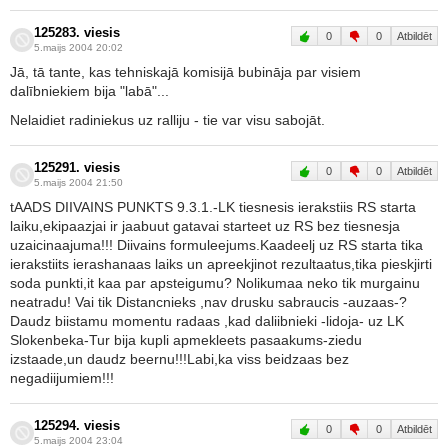
125283. viesis
0
0
Atbildēt
5.maijs 2004 20:02
Jā, tā tante, kas tehniskajā komisijā bubināja par visiem
dalībniekiem bija "labā"...
Nelaidiet radiniekus uz ralliju - tie var visu sabojāt.
125291. viesis
0
0
Atbildēt
5.maijs 2004 21:50
tAADS DIIVAINS PUNKTS 9.3.1.-LK tiesnesis ierakstiis RS starta
laiku,ekipaazjai ir jaabuut gatavai starteet uz RS bez tiesnesja
uzaicinaajuma!!! Diivains formuleejums.Kaadeelj uz RS starta tika
ierakstiits ierashanaas laiks un apreekjinot rezultaatus,tika pieskjirti
soda punkti,it kaa par apsteigumu? Nolikumaa neko tik murgainu
neatradu! Vai tik Distancnieks ,nav drusku sabraucis -auzaas-?
Daudz biistamu momentu radaas ,kad daliibnieki -lidoja- uz LK
Slokenbeka-Tur bija kupli apmekleets pasaakums-ziedu
izstaade,un daudz beernu!!!Labi,ka viss beidzaas bez
negadiijumiem!!!
125294. viesis
0
0
Atbildēt
5.maijs 2004 23:04