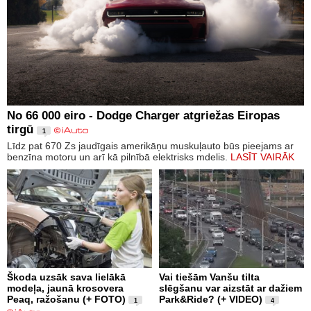
No 66 000 eiro - Dodge Charger atgriežas Eiropas
tirgū
1
Līdz pat 670 Zs jaudīgais amerikāņu muskuļauto būs pieejams ar
benzīna motoru un arī kā pilnībā elektrisks mdelis.
LASĪT VAIRĀK
Škoda uzsāk sava lielākā
Vai tiešām Vanšu tilta
modeļa, jaunā krosovera
slēgšanu var aizstāt ar dažiem
Peaq, ražošanu (+ FOTO)
Park&Ride? (+ VIDEO)
1
4