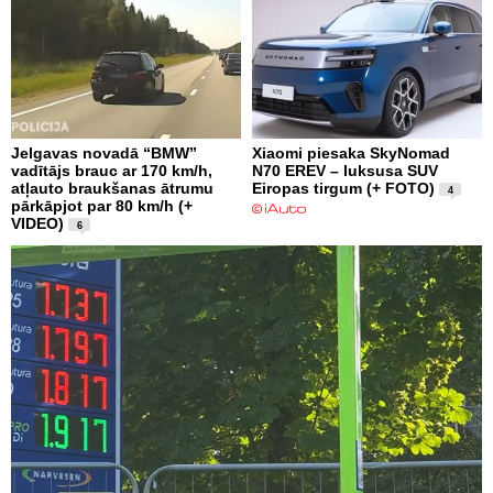
Jelgavas novadā “BMW”
Xiaomi piesaka SkyNomad
vadītājs brauc ar 170 km/h,
N70 EREV – luksusa SUV
atļauto braukšanas ātrumu
Eiropas tirgum (+ FOTO)
4
pārkāpjot par 80 km/h (+
VIDEO)
6