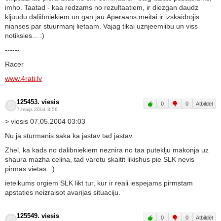
imho. Taatad - kaa redzams no rezultaatiem, ir diezgan daudz
kljuudu daliibniekiem un gan jau Aperaans meitai ir izskaidrojis
nianses par stuurmanj lietaam. Vajag tikai uznjeemiibu un viss
notiksies... :)
------
Racer
www.4rati.lv
125453. viesis
0
0
Atbildēt
7.maijs 2004 8:56
> viesis 07.05.2004 03:03
Nu ja sturmanis saka ka jastav tad jastav.
Zhel, ka kads no dalibniekiem neznira no taa puteklju makonja uz
shaura mazha celina, tad varetu skaitit likishus pie SLK nevis
pirmas vietas. :)
ieteikums orgiem SLK likt tur, kur ir reali iespejams pirmstam
apstaties neizraisot avarijas situaciju.
125549. viesis
0
0
Atbildēt