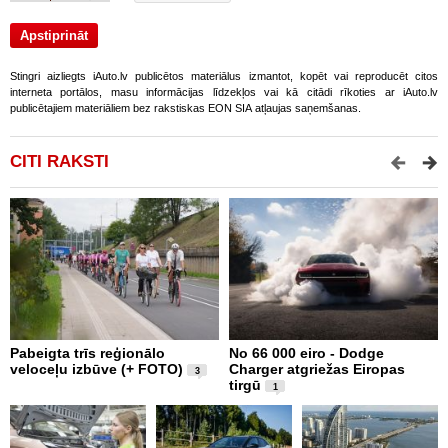
Stingri aizliegts iAuto.lv publicētos materiālus izmantot, kopēt vai reproducēt citos
interneta portālos, masu informācijas līdzekļos vai kā citādi rīkoties ar iAuto.lv
publicētajiem materiāliem bez rakstiskas EON SIA atļaujas saņemšanas.
CITI RAKSTI
Pabeigta trīs reģionālo
No 66 000 eiro - Dodge
A
veloceļu izbūve (+ FOTO)
Charger atgriežas Eiropas
p
3
tirgū
1