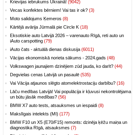
Krievijas iebrukums Ukrainā!
(9042)
Vecas konfektes bērniem! Vai tas ir ok?
(3)
Moto salidojums Ķemeros
(8)
Kārtējā avārija Jūrmalā pie Circle K
(18)
Eksotiskie auto Latvijā 2026 – varenauto Rīgā, reti auto un
iAuto carspotting
(79)
iAuto čats - aktuālā dienas diskusija
(6011)
Vācijas ekonomiskā norieta sākums - 2024.gads
(48)
Volkswagen jaunajiem dzinējiem zūd jauda, ko darīt?
(44)
Degvielas cenas Latvijā un pasaulē
(535)
Vai Vācija atjaunos slēgto atomelektrostaciju darbību?
(16)
Lāču medības Latvijā! Vai populācija ir kļuvusi nekontrolējama
un būtu jāsāk medības?
(56)
BMW X7 auto tests, atsauksmes un iespaidi
(8)
Makslīgais intelekts (MI)
(177)
BMW F10 un X5 (E70/F15) remonts: dzinēja ķēžu maiņa un
diagnostika Rīgā, atsauksmes
(7)