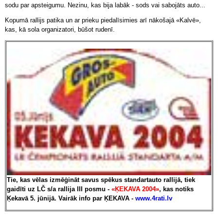
sodu par apsteigumu. Nezinu, kas bija labāk - sods vai sabojāts auto...
Kopumā rallijs patika un ar prieku piedalīsimies arī nākošajā «Kalvē»,
kas, kā sola organizatori, būšot rudenī.
Tie, kas vēlas izmēģināt savus spēkus standartauto rallijā, tiek
gaidīti uz LČ s/a rallija III posmu -
«ĶEKAVA 2004»
, kas notiks
Ķekavā 5. jūnijā. Vairāk info par ĶEKAVA -
www.4rati.lv