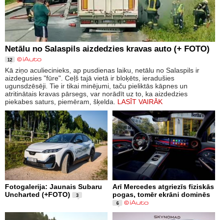
Netālu no Salaspils aizdedzies kravas auto (+ FOTO)
12
Kā ziņo aculiecinieks, ap pusdienas laiku, netālu no Salaspils ir
aizdegusies "fūre". Ceļš tajā vietā ir bloķēts, ieradušies
ugunsdzēsēji. Tie ir tikai minējumi, taču pieliktās kāpnes un
atritinātais kravas pārsegs, var norādīt uz to, ka aizdedzies
piekabes saturs, piemēram, šķelda.
LASĪT VAIRĀK
Fotogalerija: Jaunais Subaru
Arī Mercedes atgriezīs fiziskās
Uncharted (+FOTO)
pogas, tomēr ekrāni dominēs
3
6