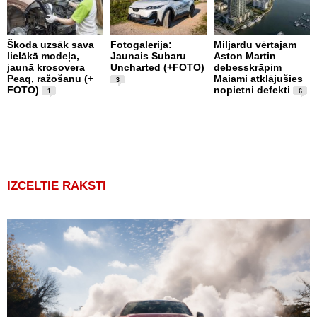
Škoda uzsāk sava
Fotogalerija:
Miljardu vērtajam
P
lielākā modeļa,
Jaunais Subaru
Aston Martin
k
jaunā krosovera
Uncharted (+FOTO)
debesskrāpim
p
Peaq, ražošanu (+
Maiami atklājušies
b
3
FOTO)
nopietni defekti
u
1
6
1
IZCELTIE RAKSTI