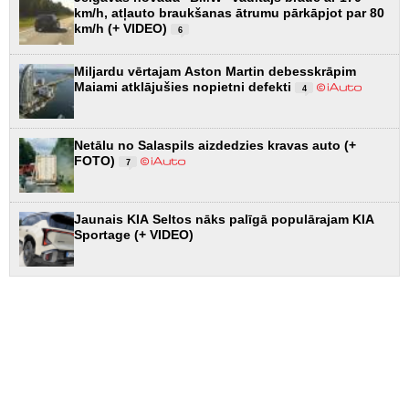
km/h, atļauto braukšanas ātrumu pārkāpjot par 80
km/h (+ VIDEO)
6
Miljardu vērtajam Aston Martin debesskrāpim
Maiami atklājušies nopietni defekti
4
Netālu no Salaspils aizdedzies kravas auto (+
FOTO)
7
Jaunais KIA Seltos nāks palīgā populārajam KIA
Sportage (+ VIDEO)