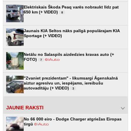
Elektriskais Škoda Peaq varēs nobraukt līdz pat
650 km (+ VIDEO)
8
Jaunais KIA Seltos nāks palīgā populārajam KIA
Sportage (+ VIDEO)
Netālu no Salaspils aizdedzies kravas auto (+
FOTO)
7
"Zvaniet prezidentam" - likumsargi Āgenskalnā
aiztur agresīvu un, iespējams, iereibušu
autovadītāju (+ VIDEO)
3
JAUNIE RAKSTI
No 66 000 eiro - Dodge Charger atgriežas Eiropas
tirgū