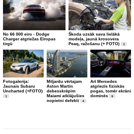
No 66 000 eiro - Dodge
Škoda uzsāk sava lielākā
X
Charger atgriežas Eiropas
modeļa, jaunā krosovera
N
tirgū
Peaq, ražošanu (+ FOTO)
E
1
Fotogalerija:
Miljardu vērtajam
Arī Mercedes
Jaunais Subaru
Aston Martin
atgriezīs fiziskās
P
Uncharted (+FOTO)
debesskrāpim
pogas, tomēr ekrāni
s
Maiami atklājušies
dominēs
p
1
6
nopietni defekti
L
4
p
v
(