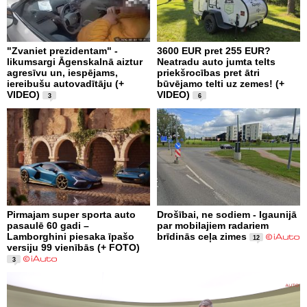
"Zvaniet prezidentam" -
3600 EUR pret 255 EUR?
likumsargi Āgenskalnā aiztur
Neatradu auto jumta telts
agresīvu un, iespējams,
priekšrocības pret ātri
iereibušu autovadītāju (+
būvējamo telti uz zemes! (+
VIDEO)
VIDEO)
3
6
Pirmajam super sporta auto
Drošībai, ne sodiem - Igaunijā
pasaulē 60 gadi –
par mobilajiem radariem
Lamborghini piesaka īpašo
brīdinās ceļa zimes
12
versiju 99 vienībās (+ FOTO)
3