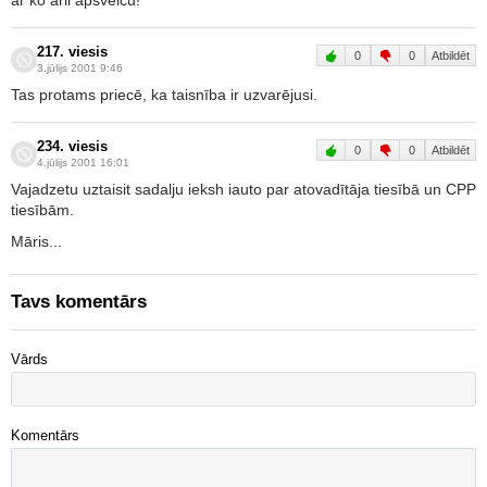
ar ko arii apsveicu!
217. viesis
0
0
Atbildēt
3.jūlijs 2001 9:46
Tas protams priecē, ka taisnība ir uzvarējusi.
234. viesis
0
0
Atbildēt
4.jūlijs 2001 16:01
Vajadzetu uztaisit sadalju ieksh iauto par atovadītāja tiesībā un CPP
tiesībām.
Māris...
Tavs komentārs
Vārds
Komentārs