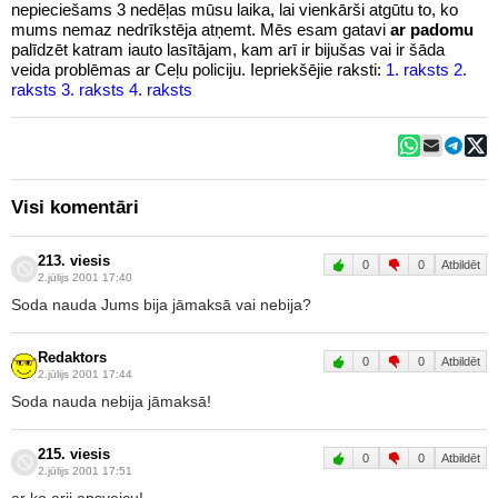
nepieciešams 3 nedēļas mūsu laika, lai vienkārši atgūtu to, ko
mums nemaz nedrīkstēja atņemt. Mēs esam gatavi
ar padomu
palīdzēt katram iauto lasītājam, kam arī ir bijušas vai ir šāda
veida problēmas ar Ceļu policiju. Iepriekšējie raksti:
1. raksts
2.
raksts
3. raksts
4. raksts
Visi komentāri
213. viesis
0
0
Atbildēt
2.jūlijs 2001 17:40
Soda nauda Jums bija jāmaksā vai nebija?
Redaktors
0
0
Atbildēt
2.jūlijs 2001 17:44
Soda nauda nebija jāmaksā!
215. viesis
0
0
Atbildēt
2.jūlijs 2001 17:51