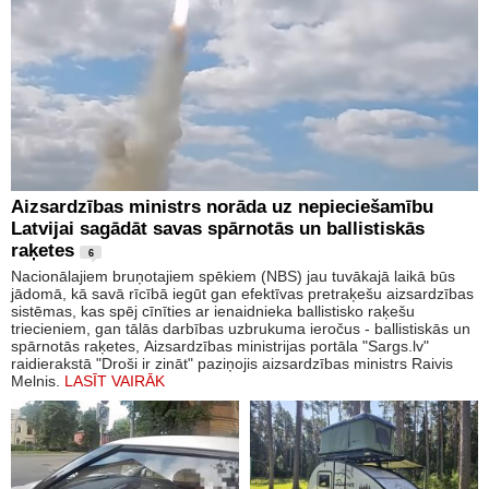
Aizsardzības ministrs norāda uz nepieciešamību
Latvijai sagādāt savas spārnotās un ballistiskās
raķetes
6
Nacionālajiem bruņotajiem spēkiem (NBS) jau tuvākajā laikā būs
jādomā, kā savā rīcībā iegūt gan efektīvas pretraķešu aizsardzības
sistēmas, kas spēj cīnīties ar ienaidnieka ballistisko raķešu
triecieniem, gan tālās darbības uzbrukuma ieročus - ballistiskās un
spārnotās raķetes, Aizsardzības ministrijas portāla "Sargs.lv"
raidierakstā "Droši ir zināt" paziņojis aizsardzības ministrs Raivis
Melnis.
LASĪT VAIRĀK