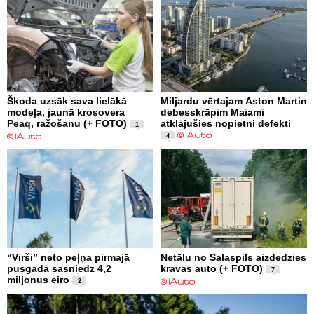
Škoda uzsāk sava lielākā
Miljardu vērtajam Aston Martin
modeļa, jaunā krosovera
debesskrāpim Maiami
Peaq, ražošanu (+ FOTO)
atklājušies nopietni defekti
1
4
“Virši” neto peļņa pirmajā
Netālu no Salaspils aizdedzies
pusgadā sasniedz 4,2
kravas auto (+ FOTO)
7
miljonus eiro
2