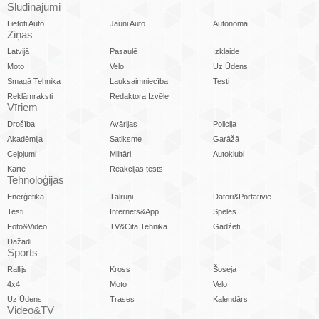
Sludinājumi
Lietoti Auto
Jauni Auto
Autonoma
Ziņas
Latvijā
Pasaulē
Izklaide
Moto
Velo
Uz Ūdens
Smagā Tehnika
Lauksaimniecība
Testi
Reklāmraksti
Redaktora Izvēle
Vīriem
Drošība
Avārijas
Policija
Akadēmija
Satiksme
Garāžā
Ceļojumi
Militāri
Autoklubi
Karte
Reakcijas tests
Tehnoloģijas
Enerģētika
Tālruņi
Datori&Portatīvie
Testi
Internets&App
Spēles
Foto&Video
TV&Cita Tehnika
Gadžeti
Dažādi
Sports
Rallijs
Kross
Šoseja
4x4
Moto
Velo
Uz Ūdens
Trases
Kalendārs
Video&TV