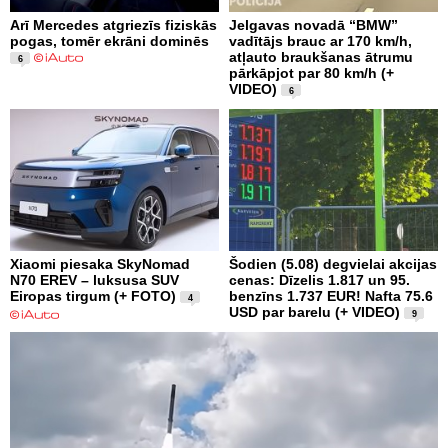
Arī Mercedes atgriezīs fiziskās
Jelgavas novadā “BMW”
pogas, tomēr ekrāni dominēs
vadītājs brauc ar 170 km/h,
atļauto braukšanas ātrumu
6
pārkāpjot par 80 km/h (+
VIDEO)
6
Xiaomi piesaka SkyNomad
Šodien (5.08) degvielai akcijas
N70 EREV – luksusa SUV
cenas: Dīzelis 1.817 un 95.
Eiropas tirgum (+ FOTO)
benzīns 1.737 EUR! Nafta 75.6
4
USD par barelu (+ VIDEO)
9