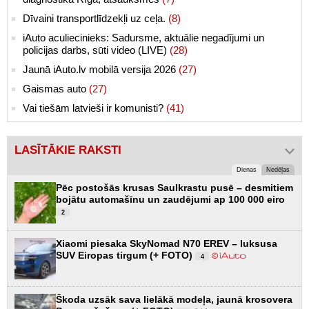
Dīvaini transportlīdzekļi uz ceļa.
(8)
iAuto aculiecinieks: Sadursme, aktuālie negadījumi un
policijas darbs, sūti video (LIVE)
(28)
Jaunā iAuto.lv mobilā versija 2026
(27)
Gaismas auto
(27)
Vai tiešām latvieši ir komunisti?
(41)
LASĪTĀKIE RAKSTI
Dienas
Nedēļas
Pēc postošās krusas Saulkrastu pusē – desmitiem
bojātu automašīnu un zaudējumi ap 100 000 eiro
2
Xiaomi piesaka SkyNomad N70 EREV – luksusa
SUV Eiropas tirgum (+ FOTO)
4
Škoda uzsāk sava lielākā modeļa, jaunā krosovera