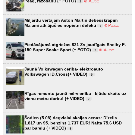
Peaq, ražošanu (+ FOTO)
1
Miljardu vērtajam Aston Martin debesskrāpim
Maiami atklājušies nopietni defekti
4
Piedāvājumā atgriežas 821 Zs jaudīgais Shelby F-
150 Super Snake Sport (+ FOTO)
9
Jaunā Volkswagen cerība- elektroauto
Volkswagen ID.Cross(+ VIDEO)
5
Rīgas remontu jaunā mērvienība - kļūdu skaits uz
vienu metru darbu! (+ VIDEO)
7
Šodien (5.08) degvielai akcijas cenas: Dīzelis
1.817 un 95. benzīns 1.737 EUR! Nafta 75.6 USD
par barelu (+ VIDEO)
9