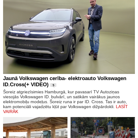
Jaunā Volkswagen cerība- elektroauto Volkswagen
ID.Cross(+ VIDEO)
5
Šoreiz atgriezīsimies Hamburgā, kur pavasarī TV Autoziņas
viesojās Volkswagen ID. bulvārī, un satikām vairākus jaunos
elektromobiļu modeļus. Šoreiz runa ir par ID. Cross. Tas ir auto,
kam potenciāli vajadzētu kļūt par Volkswagen dižpārdokli.
LASĪT
VAIRĀK