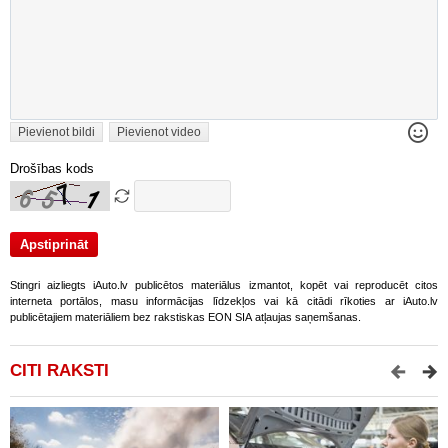
Pievienot bildi
Pievienot video
Drošības kods
Stingri aizliegts iAuto.lv publicētos materiālus izmantot, kopēt vai reproducēt citos
interneta portālos, masu informācijas līdzekļos vai kā citādi rīkoties ar iAuto.lv
publicētajiem materiāliem bez rakstiskas EON SIA atļaujas saņemšanas.
CITI RAKSTI