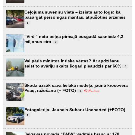
Ceļojuma suvenīru vietā – izsists auto logs: kā
pasargāt personīgās mantas, atpūšoties ārzemēs
1
“Virši” neto peļņa pirmajā pusgadā sasniedz 4,2
miljonus eiro
2
Vai pāris minūtes ir riska vērtas? Ar apdzīšanu
saistīto avāriju skaits šogad pieaudzis par 66%
4
Škoda uzsāk sava lielākā modeļa, jaunā krosovera
Peaq, ražošanu (+ FOTO)
1
Fotogalerija: Jaunais Subaru Uncharted (+FOTO)
1
Jelgavas novadā “BMW” vadītājs brauc ar 170