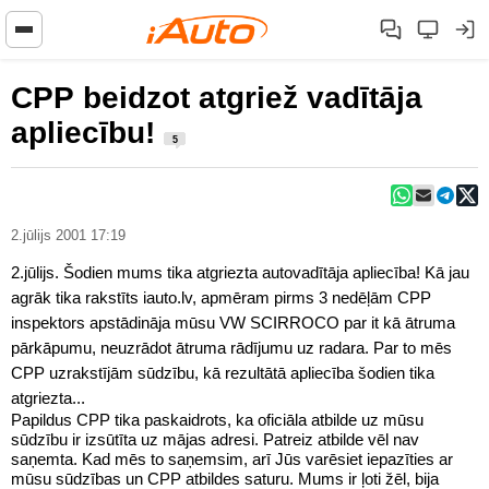
CPP beidzot atgriež vadītāja
apliecību!
5
2.jūlijs 2001 17:19
2.jūlijs. Šodien mums tika atgriezta autovadītāja apliecība! Kā jau
agrāk tika rakstīts iauto.lv, apmēram pirms 3 nedēļām CPP
inspektors apstādināja mūsu VW SCIRROCO par it kā ātruma
pārkāpumu, neuzrādot ātruma rādījumu uz radara. Par to mēs
CPP uzrakstījām sūdzību, kā rezultātā apliecība šodien tika
atgriezta...
Papildus CPP tika paskaidrots, ka oficiāla atbilde uz mūsu
sūdzību ir izsūtīta uz mājas adresi. Patreiz atbilde vēl nav
saņemta. Kad mēs to saņemsim, arī Jūs varēsiet iepazīties ar
mūsu sūdzības un CPP atbildes saturu. Mums ir ļoti žēl, bija