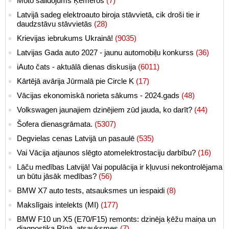
Moto salidojums Ķemeros
(7)
Latvijā sadeg elektroauto biroja stāvvietā, cik droši tie ir
daudzstāvu stāvvietās
(28)
Krievijas iebrukums Ukrainā!
(9035)
Latvijas Gada auto 2027 - jaunu automobiļu konkurss
(36)
iAuto čats - aktuālā dienas diskusija
(6011)
Kārtējā avārija Jūrmalā pie Circle K
(17)
Vācijas ekonomiskā norieta sākums - 2024.gads
(48)
Volkswagen jaunajiem dzinējiem zūd jauda, ko darīt?
(44)
Šofera dienasgrāmata.
(5307)
Degvielas cenas Latvijā un pasaulē
(535)
Vai Vācija atjaunos slēgto atomelektrostaciju darbību?
(16)
Lāču medības Latvijā! Vai populācija ir kļuvusi nekontrolējama
un būtu jāsāk medības?
(56)
BMW X7 auto tests, atsauksmes un iespaidi
(8)
Makslīgais intelekts (MI)
(177)
BMW F10 un X5 (E70/F15) remonts: dzinēja ķēžu maiņa un
diagnostika Rīgā, atsauksmes
(7)