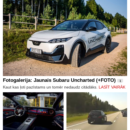
Fotogalerija: Jaunais Subaru Uncharted (+FOTO)
1
Kaut kas ļoti pazīstams un tomēr nedaudz citādāks.
LASĪT VAIRĀK