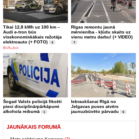
Tikai 12,8 kWh uz 100 km –
Rīgas remontu jaunā
Audi e-tron būs
mērvienība - kļūdu skaits uz
visekonomiskākais ražotāja
vienu metru darbu! (+ VIDEO)
elektroauto (+ FOTO)
3
7
Šogad Valsts policijā fiksēti
Iebraukšanai Rīgā no
pieci disciplinārpārkāpumi
Jelgavas puses atvērs
alkohola reibumā
jaunuzbūvēto pārvadu
1
6
JAUNĀKAIS FORUMĀ