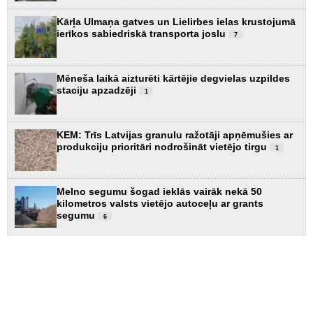
Kārļa Ulmaņa gatves un Lielirbes ielas krustojumā
ierīkos sabiedriskā transporta joslu
7
Mēneša laikā aizturēti kārtējie degvielas uzpildes
staciju apzadzēji
1
KEM: Trīs Latvijas granulu ražotāji apņēmušies ar
produkciju prioritāri nodrošināt vietējo tirgu
1
Melno segumu šogad ieklās vairāk nekā 50
kilometros valsts vietējo autoceļu ar grants
segumu
6