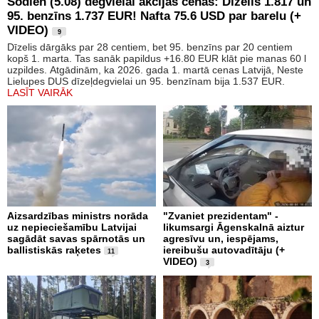
Šodien (5.08) degvielai akcijas cenas: Dīzelis 1.817 un
95. benzīns 1.737 EUR! Nafta 75.6 USD par barelu (+
VIDEO)
9
Dīzelis dārgāks par 28 centiem, bet 95. benzīns par 20 centiem
kopš 1. marta. Tas sanāk papildus +16.80 EUR klāt pie manas 60 l
uzpildes. Atgādinām, ka 2026. gada 1. martā cenas Latvijā, Neste
Lielupes DUS dīzeļdegvielai un 95. benzīnam bija 1.537 EUR.
LASĪT VAIRĀK
Aizsardzības ministrs norāda
"Zvaniet prezidentam" -
uz nepieciešamību Latvijai
likumsargi Āgenskalnā aiztur
sagādāt savas spārnotās un
agresīvu un, iespējams,
ballistiskās raķetes
iereibušu autovadītāju (+
11
VIDEO)
3