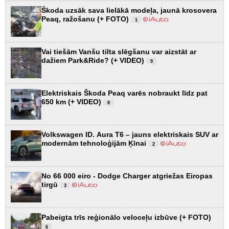
Škoda uzsāk sava lielākā modeļa, jaunā krosovera
Peaq, ražošanu (+ FOTO)
1
Vai tiešām Vanšu tilta slēgšanu var aizstāt ar
dažiem Park&Ride? (+ VIDEO)
9
Elektriskais Škoda Peaq varēs nobraukt līdz pat
650 km (+ VIDEO)
8
Volkswagen ID. Aura T6 – jauns elektriskais SUV ar
modernām tehnoloģijām Ķīnai
2
No 66 000 eiro - Dodge Charger atgriežas Eiropas
tirgū
3
Pabeigta trīs reģionālo veloceļu izbūve (+ FOTO)
6