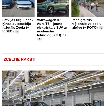
Latvijas tirgū ienāk
Volkswagen ID.
Pabeigta trīs
F
Ķīnas automobiļu
Aura T6 – jauns
reģionālo veloceļu
J
ražotājs Zeekr (+
elektriskais SUV ar
izbūve (+ FOTO)
U
6
VIDEO)
modernām
6
tehnoloģijām Ķīnai
2
IZCELTIE RAKSTI