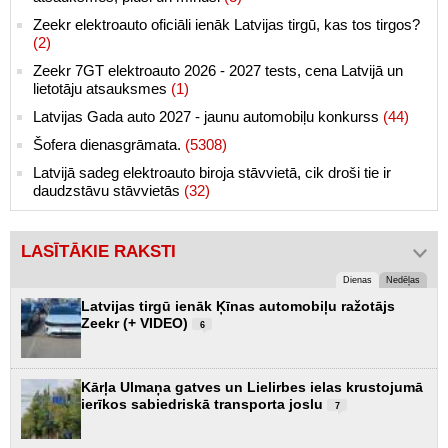
Zeekr elektroauto oficiāli ienāk Latvijas tirgū, kas tos tirgos?
(2)
Zeekr 7GT elektroauto 2026 - 2027 tests, cena Latvijā un
lietotāju atsauksmes
(1)
Latvijas Gada auto 2027 - jaunu automobiļu konkurss
(44)
Šofera dienasgrāmata.
(5308)
Latvijā sadeg elektroauto biroja stāvvietā, cik droši tie ir
daudzstāvu stāvvietās
(32)
LASĪTĀKIE RAKSTI
Dienas
Nedēļas
Latvijas tirgū ienāk Ķīnas automobiļu ražotājs
Zeekr (+ VIDEO)
6
Kārļa Ulmaņa gatves un Lielirbes ielas krustojumā
ierīkos sabiedriskā transporta joslu
7