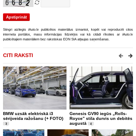
Stingri aizliegts iAuto.lv publicētos materiālus izmantot, kopēt vai reproducēt citos
interneta portālos, masu informācijas līdzekļos vai kā citādi rīkoties ar iAuto.lv
publicētajiem materiāliem bez rakstiskas EON SIA atļaujas saņemšanas.
CITI RAKSTI
BMW uzsāk elektriskā i3
Genesis GV90 iegūs „Rolls-
N
sērijveida ražošanu (+ FOTO)
Royce” stila durvis un debitēs
C
augustā
t
3
4