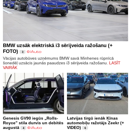
BMW uzsāk elektriskā i3 sērijveida ražošanu (+
FOTO)
3
Vācijas autobūves uzņēmums BMW savā Minhenes rūpnīcā
šonedēļ uzsācis jaunās paaudzes i3 sērijveida ražošanu.
LASĪT
VAIRĀK
Genesis GV90 iegūs „Rolls-
Latvijas tirgū ienāk Ķīnas
Royce” stila durvis un debitēs
automobiļu ražotājs Zeekr (+
augustā
VIDEO)
4
6