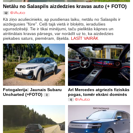
Netālu no Salaspils aizdedzies kravas auto (+ FOTO)
12
Kā ziņo aculiecinieks, ap pusdienas laiku, netālu no Salaspils ir
aizdegusies "fūre". Ceļš tajā vietā ir bloķēts, ieradušies
ugunsdzēsēji. Tie ir tikai minējumi, taču pieliktās kāpnes un
atritinātais kravas pārsegs, var norādīt uz to, ka aizdedzies
piekabes saturs, piemēram, šķelda.
LASĪT VAIRĀK
Fotogalerija: Jaunais Subaru
Arī Mercedes atgriezīs fiziskās
Uncharted (+FOTO)
pogas, tomēr ekrāni dominēs
3
6