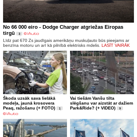
No 66 000 eiro - Dodge Charger atgriežas Eiropas
tirgū
3
Līdz pat 670 Zs jaudīgais amerikāņu muskuļauto būs pieejams ar
benzīna motoru un arī kā pilnībā elektrisks mdelis.
LASĪT VAIRĀK
Škoda uzsāk sava lielākā
Vai tiešām Vanšu tilta
modeļa, jaunā krosovera
slēgšanu var aizstāt ar dažiem
Peaq, ražošanu (+ FOTO)
Park&Ride? (+ VIDEO)
1
9