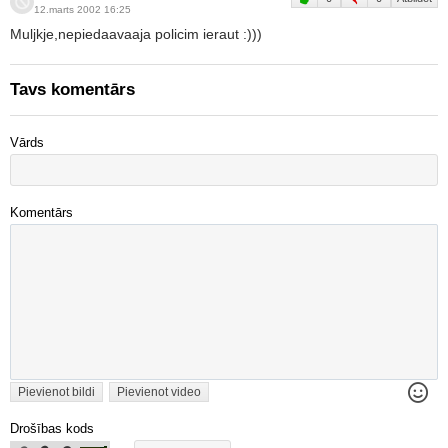
12.marts 2002 16:25
Muljkje,nepiedaavaaja policim ieraut :)))
Tavs komentārs
Vārds
Komentārs
Pievienot bildi
Pievienot video
Drošības kods