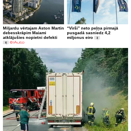
Miljardu vērtajam Aston Martin
“Virši” neto peļņa pirmajā
debesskrāpim Maiami
pusgadā sasniedz 4,2
atklājušies nopietni defekti
miljonus eiro
3
6