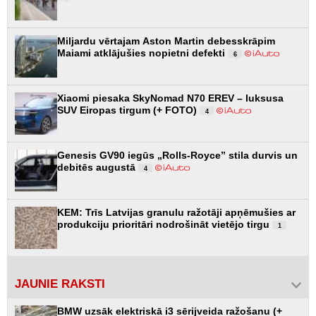
Miljardu vērtajam Aston Martin debesskrāpim
Maiami atklājušies nopietni defekti
6
Xiaomi piesaka SkyNomad N70 EREV – luksusa
SUV Eiropas tirgum (+ FOTO)
4
Genesis GV90 iegūs „Rolls-Royce” stila durvis un
debitēs augustā
4
KEM: Trīs Latvijas granulu ražotāji apņēmušies ar
produkciju prioritāri nodrošināt vietējo tirgu
1
JAUNIE RAKSTI
BMW uzsāk elektriskā i3 sērijveida ražošanu (+