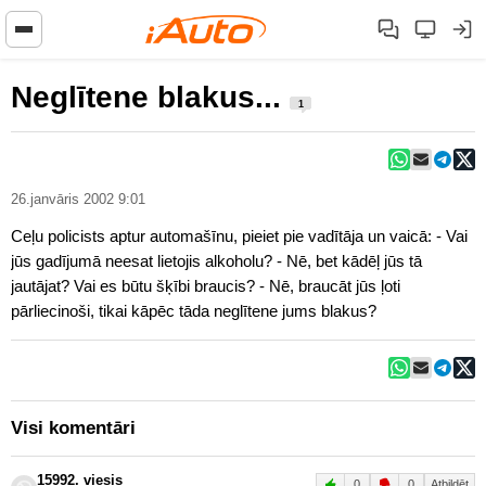
Neglītene blakus...
1
26.janvāris 2002 9:01
Ceļu policists aptur automašīnu, pieiet pie vadītāja un vaicā: - Vai
jūs gadījumā neesat lietojis alkoholu? - Nē, bet kādēļ jūs tā
jautājat? Vai es būtu šķībi braucis? - Nē, braucāt jūs ļoti
pārliecinoši, tikai kāpēc tāda neglītene jums blakus?
Visi komentāri
15992. viesis
0
0
Atbildēt