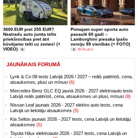
3600 EUR pret 255 EUR?
Pirmajam super sporta auto
Neatradu auto jumta telts
pasaulē 60 gadi –
priekšrocības pret ātri
Lamborghini piesaka īpašo
būvējamo telti uz zemes! (+
versiju 99 vienībās (+ FOTO)
VIDEO)
8
3
JAUNĀKAIS FORUMĀ
Lynk & Co 08 tests Latvijā 2026 / 2027 – reāls patēriņš, cena,
atsauksmes, plusi un mīnusi
(6)
Mercedes-Benz GLC EQ jaunā 2026 - 2027 elektroauto tests
Latvijā reāls patēriņš, cena, atsauksmes un plusi, mīnusi
(8)
Nissan Leaf jaunais 2026 - 2027 elektro auto tests, cena
Latvijā un lietotāju atsauksmes
(5)
Kia Seltos jaunais 2026 - 2027 tests, cena Latvijā un lietotāju
atsauksmes
(5)
Toyota Hilux elektroauto 2026 - 2027 tests, cena Latvijā un