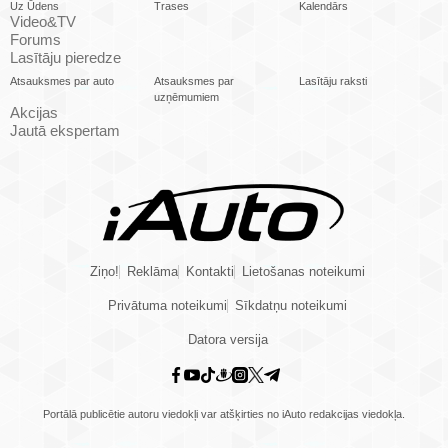
Uz Ūdens
Trases
Kalendārs
Video&TV
Forums
Lasītāju pieredze
Atsauksmes par auto
Atsauksmes par
Lasītāju raksti
uzņēmumiem
Akcijas
Jautā ekspertam
Ziņo!
Reklāma
Kontakti
Lietošanas noteikumi
Privātuma noteikumi
Sīkdatņu noteikumi
Datora versija
Portālā publicētie autoru viedokļi var atšķirties no iAuto redakcijas viedokļa.