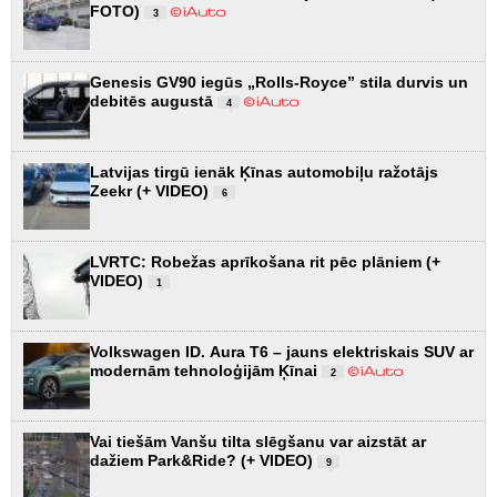
FOTO)
3
Genesis GV90 iegūs „Rolls-Royce” stila durvis un
debitēs augustā
4
Latvijas tirgū ienāk Ķīnas automobiļu ražotājs
Zeekr (+ VIDEO)
6
LVRTC: Robežas aprīkošana rit pēc plāniem (+
VIDEO)
1
Volkswagen ID. Aura T6 – jauns elektriskais SUV ar
modernām tehnoloģijām Ķīnai
2
Vai tiešām Vanšu tilta slēgšanu var aizstāt ar
dažiem Park&Ride? (+ VIDEO)
9