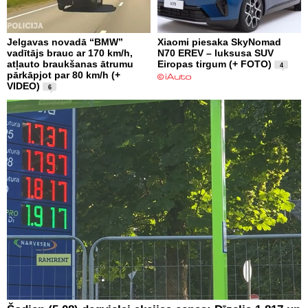
Jelgavas novadā “BMW”
Xiaomi piesaka SkyNomad
vadītājs brauc ar 170 km/h,
N70 EREV – luksusa SUV
atļauto braukšanas ātrumu
Eiropas tirgum (+ FOTO)
4
pārkāpjot par 80 km/h (+
VIDEO)
6