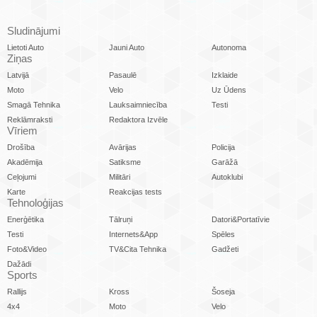
Sludinājumi
Lietoti Auto
Jauni Auto
Autonoma
Ziņas
Latvijā
Pasaulē
Izklaide
Moto
Velo
Uz Ūdens
Smagā Tehnika
Lauksaimniecība
Testi
Reklāmraksti
Redaktora Izvēle
Vīriem
Drošība
Avārijas
Policija
Akadēmija
Satiksme
Garāžā
Ceļojumi
Militāri
Autoklubi
Karte
Reakcijas tests
Tehnoloģijas
Enerģētika
Tālruņi
Datori&Portatīvie
Testi
Internets&App
Spēles
Foto&Video
TV&Cita Tehnika
Gadžeti
Dažādi
Sports
Rallijs
Kross
Šoseja
4x4
Moto
Velo