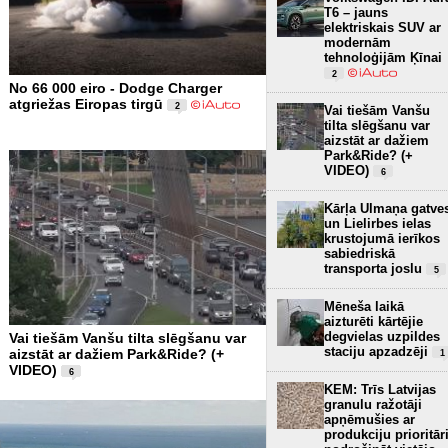
T6 – jauns
elektriskais SUV ar
modernām
tehnoloģijām Ķīnai
2
No 66 000 eiro - Dodge Charger
atgriežas Eiropas tirgū
2
Vai tiešām Vanšu
tilta slēgšanu var
aizstāt ar dažiem
Park&Ride? (+
VIDEO)
6
Kārļa Ulmaņa gatve
un Lielirbes ielas
krustojumā ierīkos
sabiedriskā
transporta joslu
5
Mēneša laikā
aizturēti kārtējie
degvielas uzpildes
Vai tiešām Vanšu tilta slēgšanu var
staciju apzadzēji
aizstāt ar dažiem Park&Ride? (+
1
VIDEO)
6
KEM: Trīs Latvijas
granulu ražotāji
apņēmušies ar
produkciju prioritār