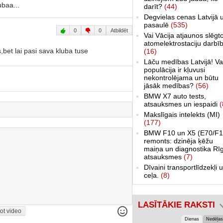
baa...
darīt?
(44)
Degvielas cenas Latvijā 
pasaulē
(535)
0
0
Atbildēt
Vai Vācija atjaunos slēgt
atomelektrostaciju darbī
,bet lai pasi sava kluba tuse
(16)
Lāču medības Latvijā! Va
populācija ir kļuvusi
nekontrolējama un būtu
jāsāk medības?
(56)
BMW X7 auto tests,
atsauksmes un iespaidi
(
Makslīgais intelekts (MI)
(177)
BMW F10 un X5 (E70/F1
remonts: dzinēja ķēžu
maiņa un diagnostika Rī
atsauksmes
(7)
Dīvaini transportlīdzekļi 
ceļa.
(8)
LASĪTĀKIE RAKSTI
ot video
Dienas
Nedēļas