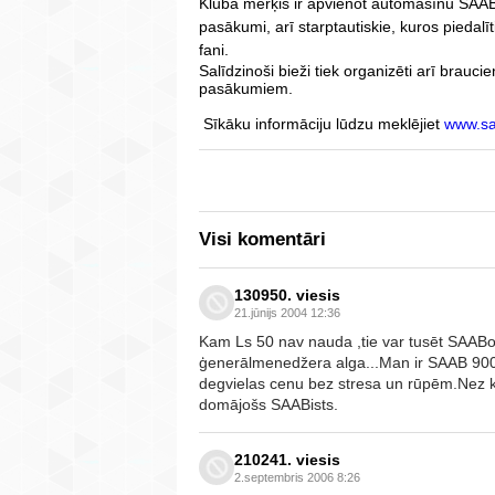
Kluba mērķis ir apvienot automašīnu SAAB 
pasākumi, arī starptautiskie, kuros piedalīti
fani.
Salīdzinoši bieži tiek organizēti arī brauc
pasākumiem.
Sīkāku informāciju lūdzu meklējiet
www.sa
Visi komentāri
130950. viesis
21.jūnijs 2004 12:36
Kam Ls 50 nav nauda ,tie var tusēt SAAB
ģenerālmenedžera alga...Man ir SAAB 900, 
degvielas cenu bez stresa un rūpēm.Nez k
domājošs SAABists.
210241. viesis
2.septembris 2006 8:26