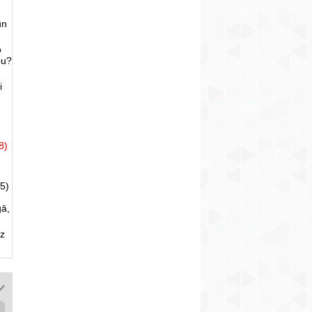
un
o
bu?
i
8)
5)
gā,
uz