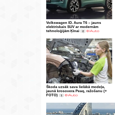
Volkswagen ID. Aura T6 – jauns
elektriskais SUV ar modernām
tehnoloģijām Ķīnai
2
Škoda uzsāk sava lielākā modeļa,
jaunā krosovera Peaq, ražošanu (+
FOTO)
1