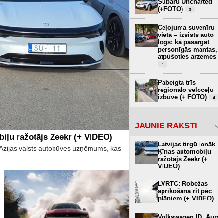
Subaru Uncharted
(+FOTO)
3
Ceļojuma suvenīru
vietā – izsists auto
logs: kā pasargāt
personīgās mantas,
atpūšoties ārzemēs
1
Pabeigta trīs
reģionālo veloceļu
izbūve (+ FOTO)
4
JAUNIE RAKSTI
biļu ražotājs Zeekr (+ VIDEO)
Latvijas tirgū ienāk
īs Āzijas valsts autobūves uzņēmums, kas
Ķīnas automobiļu
ražotājs Zeekr (+
VIDEO)
LVRTC: Robežas
aprīkošana rit pēc
plāniem (+ VIDEO)
Volkswagen ID. Aur