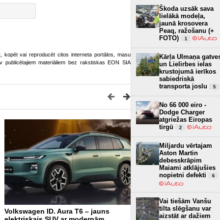
Škoda uzsāk sava
lielākā modeļa,
jaunā krosovera
Peaq, ražošanu (+
FOTO)
1
ot, kopēt vai reproducēt citos interneta portālos, masu
Kārļa Ulmaņa gatve
o.lv publicētajiem materiāliem bez rakstiskas EON SIA
un Lielirbes ielas
krustojumā ierīkos
sabiedriskā
transporta joslu
5
No 66 000 eiro -
Dodge Charger
atgriežas Eiropas
tirgū
2
Miljardu vērtajam
Aston Martin
debesskrāpim
Maiami atklājušies
nopietni defekti
6
Vai tiešām Vanšu
tilta slēgšanu var
Volkswagen ID. Aura T6 – jauns
Fotogalerija: Jaunais Sub
aizstāt ar dažiem
elektriskais SUV ar modernām
Uncharted (+FOTO)