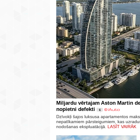
Miljardu vērtajam Aston Martin d
nopietni defekti
6
Dzīvokļi šajos luksusa apartamentos maksā
nepatīkamiem pārsteigumiem, kas uzraduši
nodošanas ekspluatācijā.
LASĪT VAIRĀK