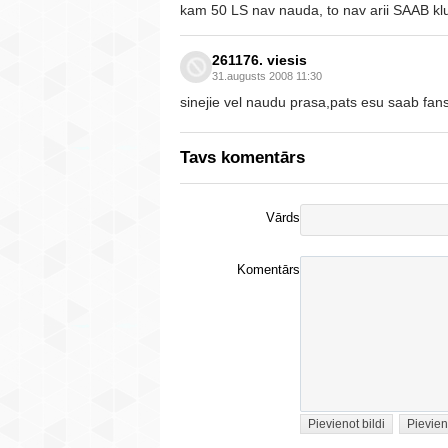
kam 50 LS nav nauda, to nav arii SAAB klu
261176. viesis
31.augusts 2008 11:30
sinejie vel naudu prasa,pats esu saab fans
Tavs komentārs
Vārds
Komentārs
Pievienot bildi
Pievien