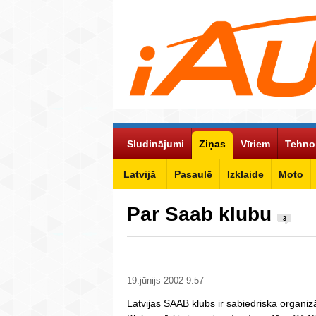
Sludinājumi
Ziņas
Vīriem
Tehno
Latvijā
Pasaulē
Izklaide
Moto
Par Saab klubu
3
19.jūnijs 2002 9:57
Latvijas SAAB klubs ir sabiedriska organiz