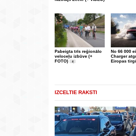
Pabeigta trīs reģionālo
No 66 000 e
veloceļu izbūve (+
Charger atg
FOTO)
Eiropas tirg
4
IZCELTIE RAKSTI