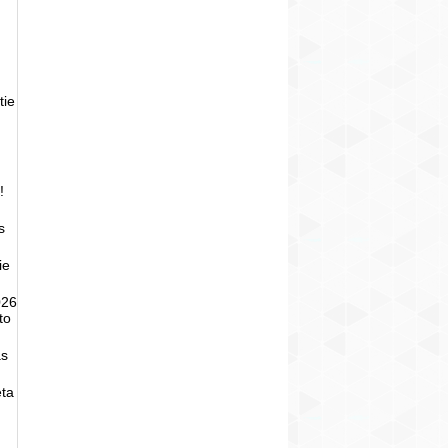
tie
!
s
ie
026
to
as
eta