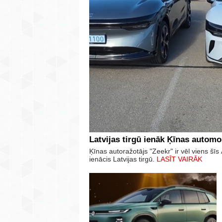
Latvijas tirgū ienāk Ķīnas automo
Ķīnas autoražotājs "Zeekr" ir vēl viens š
ienācis Latvijas tirgū.
LASĪT VAIRĀK