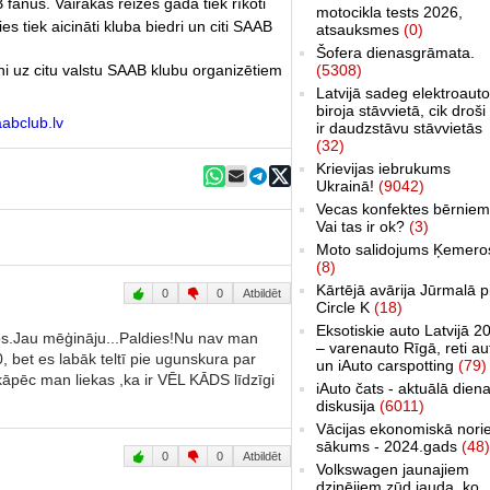
fanus. Vairākas reizes gadā tiek rīkoti
motocikla tests 2026,
es tiek aicināti kluba biedri un citi SAAB
atsauksmes
(0)
Šofera dienasgrāmata.
ieni uz citu valstu SAAB klubu organizētiem
(5308)
Latvijā sadeg elektroauto
biroja stāvvietā, cik droši 
abclub.lv
ir daudzstāvu stāvvietās
(32)
Krievijas iebrukums
Ukrainā!
(9042)
Vecas konfektes bērniem
Vai tas ir ok?
(3)
Moto salidojums Ķemero
(8)
Kārtējā avārija Jūrmalā p
0
0
Atbildēt
Circle K
(18)
Eksotiskie auto Latvijā 2
os.Jau mēģināju...Paldies!Nu nav man
– varenauto Rīgā, reti au
bet es labāk teltī pie ugunskura par
un iAuto carspotting
(79)
āpēc man liekas ,ka ir VĒL KĀDS līdzīgi
iAuto čats - aktuālā dien
diskusija
(6011)
Vācijas ekonomiskā nori
sākums - 2024.gads
(48)
0
0
Atbildēt
Volkswagen jaunajiem
dzinējiem zūd jauda, ko