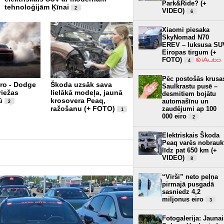
3
Park&Ride? (+
tehnoloģijām Ķīnai
2
VIDEO)
6
Xiaomi piesaka
SkyNomad N70
EREV – luksusa SU
Eiropas tirgum (+
FOTO)
4
Pēc postošās krusa
iro - Dodge
Škoda uzsāk sava
Arī Mercedes atgriezīs
Saulkrastu pusē –
riežas
lielākā modeļa, jaunā
fiziskās pogas, tomēr
desmitiem bojātu
ū
krosovera Peaq,
ekrāni dominēs
automašīnu un
2
6
ražošanu (+ FOTO)
zaudējumi ap 100
1
000 eiro
2
Elektriskais Škoda
Peaq varēs nobrauk
līdz pat 650 km (+
VIDEO)
8
“Virši” neto peļņa
pirmajā pusgadā
sasniedz 4,2
miljonus eiro
3
Fotogalerija: Jaunai