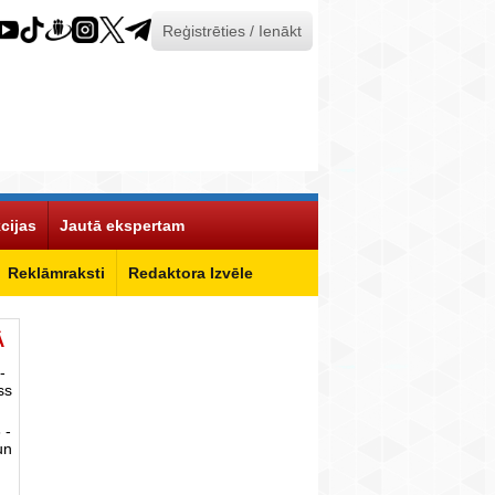
Reģistrēties / Ienākt
cijas
Jautā ekspertam
Reklāmraksti
Redaktora Izvēle
Ā
-
ss
 -
un