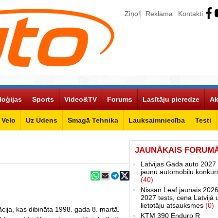
Ziņo!
Reklāma
Kontakti
loģijas
Sports
Video&TV
Forums
Lasītāju pieredze
Ak
Velo
Uz Ūdens
Smagā Tehnika
Lauksaimniecība
Testi
JAUNĀKAIS FORUM
Latvijas Gada auto 2027 
jaunu automobiļu konkur
(40)
Nissan Leaf jaunais 2026
2027 tests, cena Latvijā 
lietotāju atsauksmes
(0)
ācija, kas dibināta 1998. gada 8. martā.
KTM 390 Enduro R