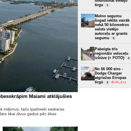
nodrošināt vietējo
tirgu
1
Melno segumu
šogad ieklās vairāk
nekā 50 kilometros
valsts vietējo
autoceļu ar grants
segumu
5
Pabeigta trīs
reģionālo veloceļu
izbūve (+ FOTO)
4
No 66 000 eiro -
Dodge Charger
atgriežas Eiropas
tirgū
2
ebesskrāpim Maiami atklājušies
 miljonus, taču īpašnieki saskaras
es tikai divus gadus pēc ēkas