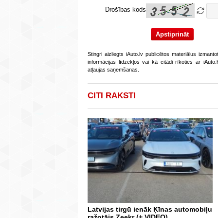
Drošības kods
Stingri aizliegts iAuto.lv publicētos materiālus izmant
informācijas līdzekļos vai kā citādi rīkoties ar iAut
atļaujas saņemšanas.
CITI RAKSTI
Latvijas tirgū ienāk Ķīnas automobiļu
ražotājs Zeekr (+ VIDEO)