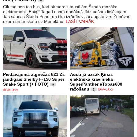
8
Cik tad sen tas bija, kad pirmoreiz taustījām Škoda mazāko
elektromobili Epiq? Tagad esam nonākuši līdz pašam lielākajam.
Tas saucas Škoda Peaq, un tika izrādīts visai augstu virs Ženēvas
ezera un ar skatu uz Monblānu.
LASĪT VAIRĀK
Piedāvājumā atgriežas 821 Zs
Austrijā uzsāk Ķīnas
jaudīgais Shelby F-150 Super
elektriskā kravinieka
Snake Sport (+ FOTO)
SuperPanther eTopas600
9
ražošanu
2