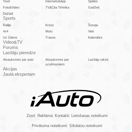
Testi
Internets&App
Spēles
Foto&Video
TV&Cita Tehnika
Gadžeti
Dažādi
Sports
Rallijs
Kross
Šoseja
4x4
Moto
Velo
Uz Ūdens
Trases
Kalendārs
Video&TV
Forums
Lasītāju pieredze
Atsauksmes par auto
Atsauksmes par
Lasītāju raksti
uzņēmumiem
Akcijas
Jautā ekspertam
Ziņo!
Reklāma
Kontakti
Lietošanas noteikumi
Privātuma noteikumi
Sīkdatņu noteikumi