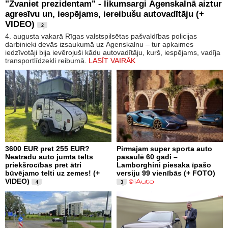
"Zvaniet prezidentam" - likumsargi Āgenskalnā aiztur
agresīvu un, iespējams, iereibušu autovadītāju (+
VIDEO)
2
4. augusta vakarā Rīgas valstspilsētas pašvaldības policijas
darbinieki devās izsaukumā uz Āgenskalnu – tur apkaimes
iedzīvotāji bija ievērojuši kādu autovadītāju, kurš, iespējams, vadīja
transportlīdzekli reibumā.
LASĪT VAIRĀK
3600 EUR pret 255 EUR?
Pirmajam super sporta auto
Neatradu auto jumta telts
pasaulē 60 gadi –
priekšrocības pret ātri
Lamborghini piesaka īpašo
būvējamo telti uz zemes! (+
versiju 99 vienībās (+ FOTO)
VIDEO)
4
3