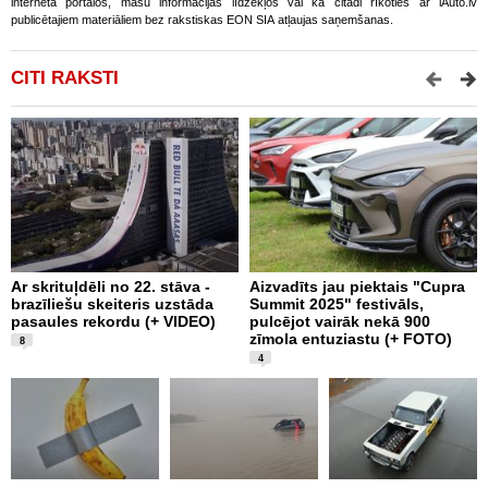
interneta portālos, masu informācijas līdzekļos vai kā citādi rīkoties ar iAuto.lv
publicētajiem materiāliem bez rakstiskas EON SIA atļaujas saņemšanas.
CITI RAKSTI
Ar skrituļdēli no 22. stāva -
Aizvadīts jau piektais "Cupra
K
brazīliešu skeiteris uzstāda
Summit 2025" festivāls,
e
pasaules rekordu (+ VIDEO)
pulcējot vairāk nekā 900
“
zīmola entuziastu (+ FOTO)
F
8
4
L