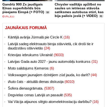
Gandrīz 900 Zs jaudīgais
Chrysler vadītājs apžilbst no
Ķīnas superhibrīds būs
saules un ietriecas stāvoša
pieejams Eiropā (+ FOTO)
satiksmes autobusa stūrī, kas
10
bija palicis joslā (+ VIDEO)
31
JAUNĀKAIS FORUMĀ
Kārtējā avārija Jūrmalā pie Circle K
(16)
Latvijā sadeg elektroauto biroja stāvvietā, cik droši tie ir
daudzstāvu stāvvietās
(24)
Krievijas iebrukums Ukrainā!
(9033)
Latvijas Gada auto 2027 - jaunu automobiļu konkurss
(31)
Moto salidojums Ķemeros
(6)
Volkswagen jaunajiem dzinējiem zūd jauda, ko darīt?
(44)
iAuto čats - aktuālā dienas diskusija
(6010)
Šofera dienasgrāmata.
(5307)
Degvielas cenas Latvijā un pasaulē
(535)
Vai Vācija atjaunos slēgto atomelektrostaciju darbību?
(16)