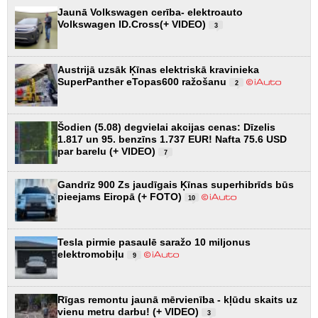
Jaunā Volkswagen cerība- elektroauto
Volkswagen ID.Cross(+ VIDEO)
3
Austrijā uzsāk Ķīnas elektriskā kravinieka
SuperPanther eTopas600 ražošanu
2
Šodien (5.08) degvielai akcijas cenas: Dīzelis
1.817 un 95. benzīns 1.737 EUR! Nafta 75.6 USD
par barelu (+ VIDEO)
7
Gandrīz 900 Zs jaudīgais Ķīnas superhibrīds būs
pieejams Eiropā (+ FOTO)
10
Tesla pirmie pasaulē saražo 10 miljonus
elektromobiļu
9
Rīgas remontu jaunā mērvienība - kļūdu skaits uz
vienu metru darbu! (+ VIDEO)
3