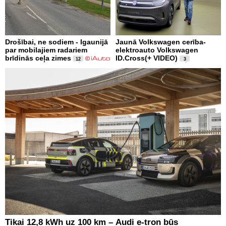
Drošībai, ne sodiem - Igaunijā
Jaunā Volkswagen cerība-
par mobilajiem radariem
elektroauto Volkswagen
brīdinās ceļa zimes
ID.Cross(+ VIDEO)
12
3
Tikai 12,8 kWh uz 100 km – Audi e-tron būs