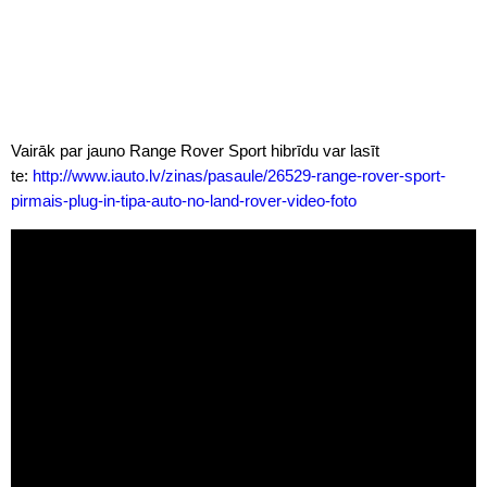
Vairāk par jauno Range Rover Sport hibrīdu var lasīt
te:
http://www.iauto.lv/zinas/pasaule/26529-range-rover-sport-
pirmais-plug-in-tipa-auto-no-land-rover-video-foto