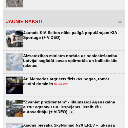
JAUNIE RAKSTI
Jaunais KIA Seltos nāks palīgā populārajam KIA
Sportage (+ VIDEO)
Aizsardzības ministrs norāda uz nepieciešamību
Latvijai sagādāt savas spārnotās un ballistiskās
raķetes
Arī Mercedes atgriezīs fiziskās pogas, tomēr
ekrāni dominēs
"Zvaniet prezidentam" - likumsargi Āgenskalnā
aiztur agresīvu un, iespējams, iereibušu
autovadītāju (+ VIDEO)
2
Xiaomi piesaka SkyNomad N70 EREV – luksusa