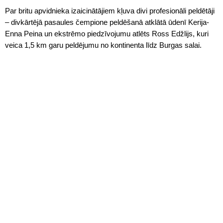
Par britu apvidnieka izaicinātājiem kļuva divi profesionāli peldētāji
– divkārtējā pasaules čempione peldēšanā atklātā ūdenī Kerija-
Enna Peina un ekstrēmo piedzīvojumu atlēts Ross Edžlijs, kuri
veica 1,5 km garu peldējumu no kontinenta līdz Burgas salai.