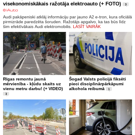
visekonomiskākais ražotāja elektroauto (+ FOTO)
3
Audi pakāpeniski atklāj informāciju par jauno A2 e-tron, kura oficiālā
pirmizrāde paredzēta šoruden. Ražotājs apgalvo, ka tas būs līdz
šim efektīvākais Audi elektromobilis.
LASĪT VAIRĀK
Rīgas remontu jaunā
Šogad Valsts policijā fiksēti
mērvienība - kļūdu skaits uz
pieci disciplinārpārkāpumi
vienu metru darbu! (+ VIDEO)
alkohola reibumā
1
3