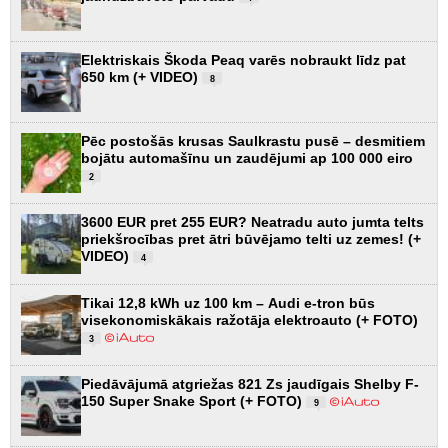
Elektriskais Škoda Peaq varēs nobraukt līdz pat
650 km (+ VIDEO)
8
Pēc postošās krusas Saulkrastu pusē – desmitiem
bojātu automašīnu un zaudējumi ap 100 000 eiro
2
3600 EUR pret 255 EUR? Neatradu auto jumta telts
priekšrocības pret ātri būvējamo telti uz zemes! (+
VIDEO)
4
Tikai 12,8 kWh uz 100 km – Audi e-tron būs
visekonomiskākais ražotāja elektroauto (+ FOTO)
3
Piedāvājumā atgriežas 821 Zs jaudīgais Shelby F-
150 Super Snake Sport (+ FOTO)
9