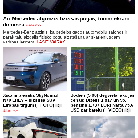
Arī Mercedes atgriezīs fiziskās pogas, tomēr ekrāni
dominēs
Mercedes-Benz atzinis, ka pēdējos gados automobiļu salonos ir
pārāk tālu aizgājis fizisko pogu aizstāšanā ar skārienjutīgām
vadības ierīcēm.
LASĪT VAIRĀK
Xiaomi piesaka SkyNomad
Šodien (5.08) degvielai akcijas
N70 EREV – luksusa SUV
cenas: Dīzelis 1.817 un 95.
Eiropas tirgum (+ FOTO)
benzīns 1.737 EUR! Nafta 75.6
2
USD par barelu (+ VIDEO)
7