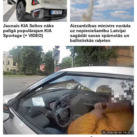
Jaunais KIA Seltos nāks
Aizsardzības ministrs norāda
palīgā populārajam KIA
uz nepieciešamību Latvijai
Sportage (+ VIDEO)
sagādāt savas spārnotās un
ballistiskās raķetes