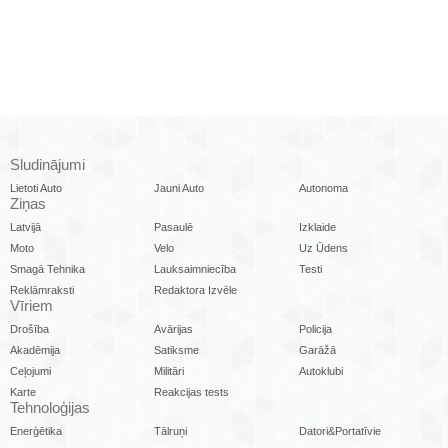
Sludinājumi
Lietoti Auto
Jauni Auto
Autonoma
Ziņas
Latvijā
Pasaulē
Izklaide
Moto
Velo
Uz Ūdens
Smagā Tehnika
Lauksaimniecība
Testi
Reklāmraksti
Redaktora Izvēle
Vīriem
Drošība
Avārijas
Policija
Akadēmija
Satiksme
Garāžā
Ceļojumi
Militāri
Autoklubi
Karte
Reakcijas tests
Tehnoloģijas
Enerģētika
Tālruņi
Datori&Portatīvie