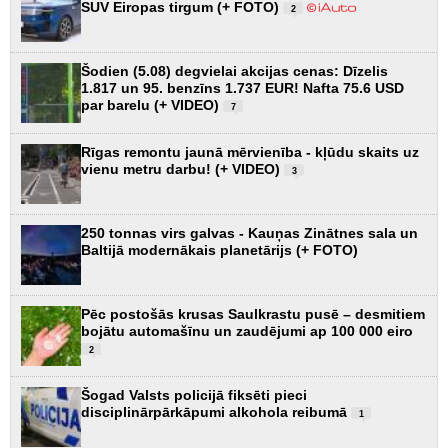
SUV Eiropas tirgum (+ FOTO)
2
Šodien (5.08) degvielai akcijas cenas: Dīzelis
1.817 un 95. benzīns 1.737 EUR! Nafta 75.6 USD
par barelu (+ VIDEO)
7
Rīgas remontu jaunā mērvienība - kļūdu skaits uz
vienu metru darbu! (+ VIDEO)
3
250 tonnas virs galvas - Kauņas Zinātnes sala un
Baltijā modernākais planetārijs (+ FOTO)
Pēc postošās krusas Saulkrastu pusē – desmitiem
bojātu automašīnu un zaudējumi ap 100 000 eiro
2
Šogad Valsts policijā fiksēti pieci
disciplinārpārkāpumi alkohola reibumā
1