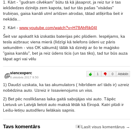
1. Kārt - "gudram cilvēkam" būtu tā kā jāsaprot, ja reiz tur ir tas
iekšdedzes dzinējs zem kapota, tad tur tās pašas "visādas"
trubiņas, gaisa kanāli utml arīdzen atrodas, tātad atšķirība šeit ir
nekāda...
2. Kārt -
www.youtube.com/watch?v=H78AhRik04I
Šeit var apskatīt kā izskatās baterijas pēc plūdiem. Iespējams, ka
tesla aizbrauc viena mierā (līdzīgi kā telefons ūdeni uz pāris
sekundēm - viss OK sākumā) tālāk kā dzinēji ar šo te maģisko
"gaisa kanālu", bet ja reiz ūdens ticis (un tas tiks), tad tur būs auza
tāpat agri vai vēlu
viencexperc
1
0
Atbildēt
6.oktobris 2017 9:50
1) Daudzi uzskata, ka tas akumulators ( hibrīdiem arī tāds ir) uzreiz
nobēdzina auto. Uzreiz ir īssavienojums un viss.
2) Bet pēc noslīkšanas laika gaitā sabojājas visi auto. Tāpēc
Lietuvā un Latvijā lietoti auto maksā lētāk kā Eiropā. Katri plūdi ir
Leišu-letiņu autodīleru lielākais sapnis.
Tavs komentārs
Lasīt visus komentārus →
4