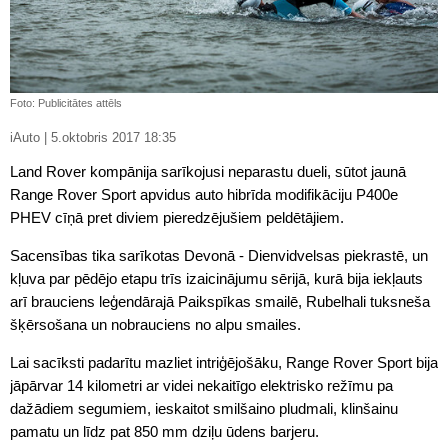
Foto: Publicitātes attēls
iAuto | 5.oktobris 2017 18:35
Land Rover kompānija sarīkojusi neparastu dueli, sūtot jaunā
Range Rover Sport apvidus auto hibrīda modifikāciju P400e
PHEV cīņā pret diviem pieredzējušiem peldētājiem.
Sacensības tika sarīkotas Devonā - Dienvidvelsas piekrastē, un
kļuva par pēdējo etapu trīs izaicinājumu sērijā, kurā bija iekļauts
arī brauciens leģendārajā Paikspīkas smailē, Rubelhali tuksneša
šķērsošana un nobrauciens no alpu smailes.
Lai sacīksti padarītu mazliet intriģējošāku, Range Rover Sport bija
jāpārvar 14 kilometri ar videi nekaitīgo elektrisko režīmu pa
dažādiem segumiem, ieskaitot smilšaino pludmali, klinšainu
pamatu un līdz pat 850 mm dziļu ūdens barjeru.