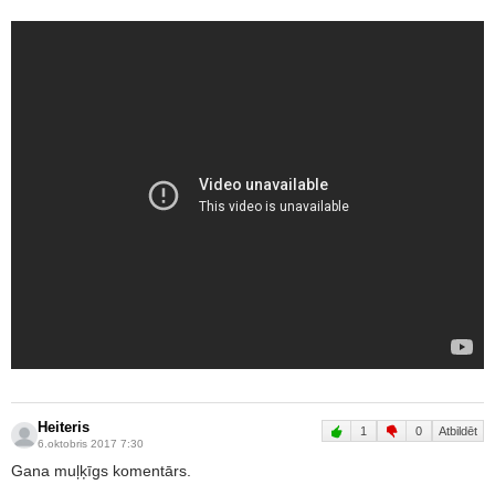
Heiteris
1
0
Atbildēt
6.oktobris 2017 7:30
Gana muļķīgs komentārs.