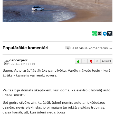
Populārākie komentāri
Lasīt visus komentārus →
4
viencexperc
6
0
Atbildēt
5.oktobris 2017 21:49
Super. Auto izrādījās ātrāks par cilvēku. Varētu nākošo testu - kurš
ātrāks - kamielis vai rendž rovers.
...
Vai tas bija domāts skeptiķiem, kuri domā, ka elektro ( hibrīdi) auto
ūdenī "mirst"?
Bet gudrs cilvēks zin, ka ātrāk ūdenī nomirs auto ar iekšdedzes
dzinēju, nevis elektrisks, jo pirmajam tur iekšā visādas trubiņas,
gaisa kanāli, utt, kuri ūdenī nedarbojas.