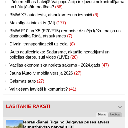
Lāču medības Latvijā! Vai populācija ir kļuvusi nekontrolējama
un būtu jāsāk medības?
(56)
BMW X7 auto tests, atsauksmes un iespaidi
(8)
Makslīgais intelekts (MI)
(177)
BMW F10 un X5 (E70/F15) remonts: dzinēja ķēžu maiņa un
diagnostika Rīgā, atsauksmes
(7)
Dīvaini transportlīdzekļi uz ceļa.
(8)
iAuto aculiecinieks: Sadursme, aktuālie negadījumi un
policijas darbs, sūti video (LIVE)
(28)
Vācijas ekonomiskā norieta sākums - 2024.gads
(47)
Jaunā iAuto.lv mobilā versija 2026
(27)
Gaismas auto
(27)
Vai tiešām latvieši ir komunisti?
(41)
LASĪTĀKIE RAKSTI
Dienas
Nedēļas
Iebraukšanai Rīgā no Jelgavas puses atvērs
jaunuzbūvēto pārvadu
4