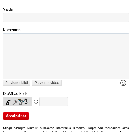
Vārds
Komentārs
Pievienot bildi
Pievienot video
Drošības kods
Stingri aizliegts iAuto.lv publicētos materiālus izmantot, kopēt vai reproducēt citos