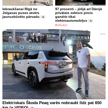
Iebraukšanai Rīgā no
97 procenti – jūlijā arī Dānijā
Jelgavas puses atvērs
privātais sektors pircis
jaunuzbūvēto pārvadu
gandrīz tikai
4
elektroautomobiļus
2
Elektriskais Škoda Peaq varēs nobraukt līdz pat 650
km (+ VIDEO)