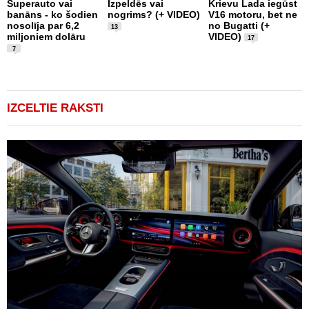
1
Superauto vai
Izpeldēs vai
Krievu Lada iegūst
m
banāns - ko šodien
nogrims? (+ VIDEO)
V16 motoru, bet ne
T
nosolīja par 6,2
no Bugatti (+
13
F
miljoniem dolāru
VIDEO)
17
7
IZCELTIE RAKSTI