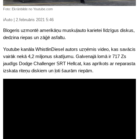
Foto: Ekrānbilde no Youtube.com
iAuto | 2.februāris 2021 5:46
Blogeris uzmontē amerikāņu muskuļauto karietei līdzīgus diskus,
dedzina riepas un zāģē asfaltu.
Youtube kanāla WhistlinDiesel autors uzņēmis video, kas savācis
vairāk nekā 4,2 miljonus skatījumu. Galvenajā lomā ir 717 Zs
jaudīgs Dodge Challenger SRT Hellcat, kas aprīkots ar neparasta
izskata riteņu diskiem un ļoti šaurām riepām.