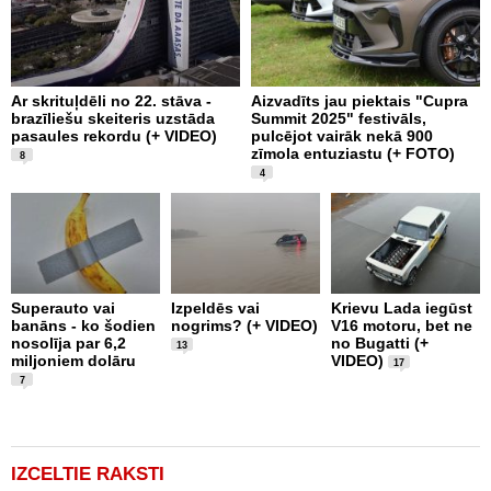
Ar skrituļdēli no 22. stāva -
Aizvadīts jau piektais "Cupra
K
brazīliešu skeiteris uzstāda
Summit 2025" festivāls,
e
pasaules rekordu (+ VIDEO)
pulcējot vairāk nekā 900
“
zīmola entuziastu (+ FOTO)
F
8
4
L
1
Superauto vai
Izpeldēs vai
Krievu Lada iegūst
m
banāns - ko šodien
nogrims? (+ VIDEO)
V16 motoru, bet ne
T
nosolīja par 6,2
no Bugatti (+
13
F
miljoniem dolāru
VIDEO)
17
7
IZCELTIE RAKSTI