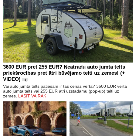
3600 EUR pret 255 EUR? Neatradu auto jumta telts
priekšrocības pret ātri būvējamo telti uz zemes! (+
VIDEO)
8
Vai auto jumta telts patiešām ir tās cenas vērta? 3600 EUR vērta
auto jumta telts vai 255 EUR ātri uzstādāmu (pop-up) telti uz
zemes.
LASĪT VAIRĀK