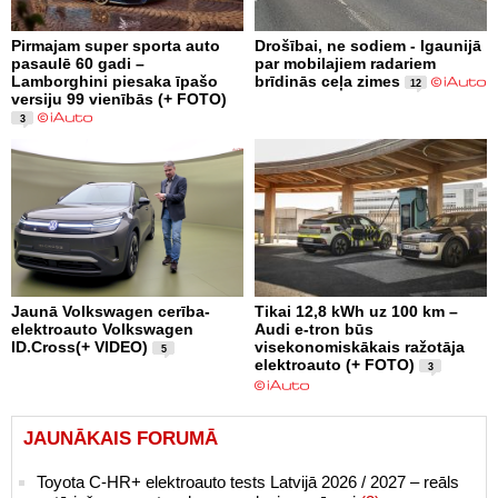
Pirmajam super sporta auto
Drošībai, ne sodiem - Igaunijā
pasaulē 60 gadi –
par mobilajiem radariem
Lamborghini piesaka īpašo
brīdinās ceļa zimes
12
versiju 99 vienībās (+ FOTO)
3
Jaunā Volkswagen cerība-
Tikai 12,8 kWh uz 100 km –
elektroauto Volkswagen
Audi e-tron būs
ID.Cross(+ VIDEO)
visekonomiskākais ražotāja
5
elektroauto (+ FOTO)
3
JAUNĀKAIS FORUMĀ
Toyota C-HR+ elektroauto tests Latvijā 2026 / 2027 – reāls