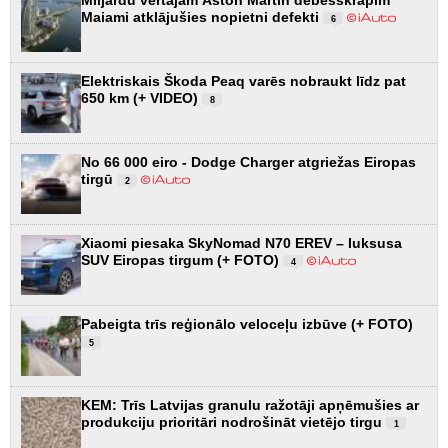
Miljardu vērtajam Aston Martin debesskrāpim
Maiami atklājušies nopietni defekti
6
Elektriskais Škoda Peaq varēs nobraukt līdz pat
650 km (+ VIDEO)
8
No 66 000 eiro - Dodge Charger atgriežas Eiropas
tirgū
2
Xiaomi piesaka SkyNomad N70 EREV – luksusa
SUV Eiropas tirgum (+ FOTO)
4
Pabeigta trīs reģionālo veloceļu izbūve (+ FOTO)
5
KEM: Trīs Latvijas granulu ražotāji apņēmušies ar
produkciju prioritāri nodrošināt vietējo tirgu
1