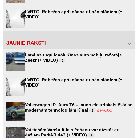
LVRTC: Robežas aprīkošana rit pēc plāniem (+
VIDEO)
JAUNIE RAKSTI
Latvijas tirgū ienāk Ķīnas automobiļu ražotājs
Zeekr (+ VIDEO)
5
LVRTC: Robežas aprīkošana rit pēc plāniem (+
VIDEO)
Volkswagen ID. Aura T6 – jauns elektriskais SUV ar
modernām tehnoloģijām Ķīnai
2
Vai tiešām Vanšu tilta slēgšanu var aizstāt ar
dažiem Park&Ride? (+ VIDEO)
6