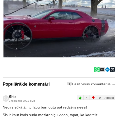
Populārākie komentāri
Lasīt visus komentārus →
8
Sitis
4
0
Atbildēt
3.februāris 2021 6:25
Nedirs sūkātāj, tu labu burnoutu pat redzējis neesi!
Šis ir kaut kāds sūda mazkrāniņu video, tāpat, ka kādreiz