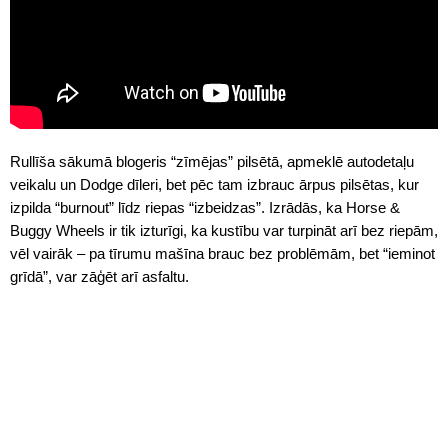
Rullīša sākumā blogeris “zīmējas” pilsētā, apmeklē autodetaļu
veikalu un Dodge dīleri, bet pēc tam izbrauc ārpus pilsētas, kur
izpilda “burnout” līdz riepas “izbeidzas”. Izrādās, ka Horse &
Buggy Wheels ir tik izturīgi, ka kustību var turpināt arī bez riepām,
vēl vairāk – pa tīrumu mašīna brauc bez problēmām, bet “ieminot
grīdā”, var zāģēt arī asfaltu.