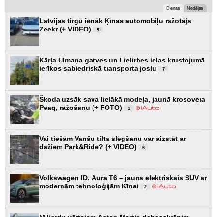
Dienas
Nedēļas
Latvijas tirgū ienāk Ķīnas automobiļu ražotājs
Zeekr (+ VIDEO)
5
Kārļa Ulmaņa gatves un Lielirbes ielas krustojumā
ierīkos sabiedriskā transporta joslu
7
Škoda uzsāk sava lielākā modeļa, jaunā krosovera
Peaq, ražošanu (+ FOTO)
1
Vai tiešām Vanšu tilta slēgšanu var aizstāt ar
dažiem Park&Ride? (+ VIDEO)
6
Volkswagen ID. Aura T6 – jauns elektriskais SUV ar
modernām tehnoloģijām Ķīnai
2