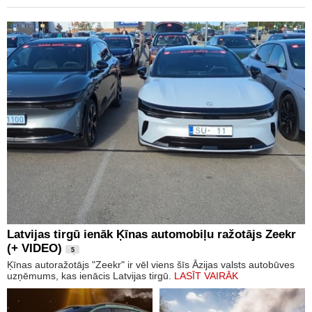
Latvijas tirgū ienāk Ķīnas automobiļu ražotājs Zeekr
(+ VIDEO)
5
Ķīnas autoražotājs "Zeekr" ir vēl viens šīs Āzijas valsts autobūves
uzņēmums, kas ienācis Latvijas tirgū.
LASĪT VAIRĀK