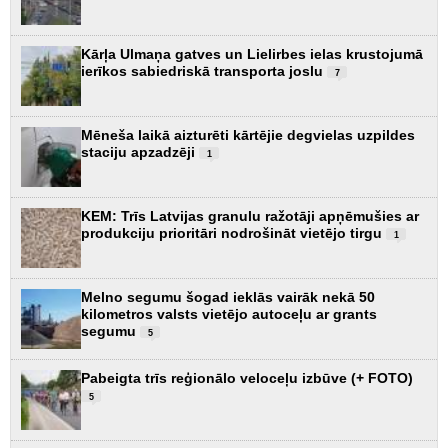
Kārļa Ulmaņa gatves un Lielirbes ielas krustojumā
ierīkos sabiedriskā transporta joslu
7
Mēneša laikā aizturēti kārtējie degvielas uzpildes
staciju apzadzēji
1
KEM: Trīs Latvijas granulu ražotāji apņēmušies ar
produkciju prioritāri nodrošināt vietējo tirgu
1
Melno segumu šogad ieklās vairāk nekā 50
kilometros valsts vietējo autoceļu ar grants
segumu
5
Pabeigta trīs reģionālo veloceļu izbūve (+ FOTO)
5