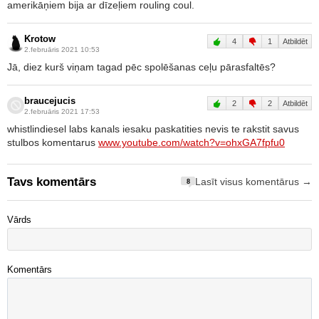
amerikāņiem bija ar dīzeļiem rouling coul.
Krotow
4
1
Atbildēt
2.februāris 2021 10:53
Jā, diez kurš viņam tagad pēc spolēšanas ceļu pārasfaltēs?
braucejucis
2
2
Atbildēt
2.februāris 2021 17:53
whistlindiesel labs kanals iesaku paskatities nevis te rakstit savus
stulbos komentarus
www.youtube.com/watch?v=ohxGA7fpfu0
Tavs komentārs
Lasīt visus komentārus →
8
Vārds
Komentārs