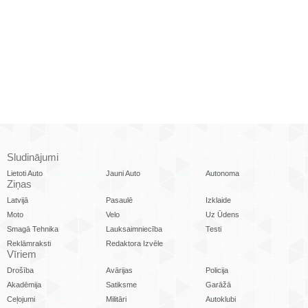
Sludinājumi
Lietoti Auto
Jauni Auto
Autonoma
Ziņas
Latvijā
Pasaulē
Izklaide
Moto
Velo
Uz Ūdens
Smagā Tehnika
Lauksaimniecība
Testi
Reklāmraksti
Redaktora Izvēle
Vīriem
Drošība
Avārijas
Policija
Akadēmija
Satiksme
Garāžā
Ceļojumi
Militāri
Autoklubi