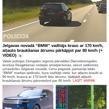
Jelgavas novadā “BMW” vadītājs brauc ar 170 km/h,
atļauto braukšanas ātrumu pārkāpjot par 80 km/h (+
VIDEO)
6
Valsts policijas Zemgales reģiona pārvaldes Dienvidzemgales
iecirkņa Reaģēšanas nodaļas amatpersonas, veicot satiksmes
uzraudzību Jelgavas novadā, Cenu pagastā, pamanīja kādu
“BMW” markas spēkratu, kura vadītājs vietā, kur atļauts braukt ar
90 km/h, brauca ar 170 km/h lielu ātrumu, tādējādi atļauto
braukšanas ātrumu pārsniedzot par 80 km/h.
LASĪT VAIRĀK