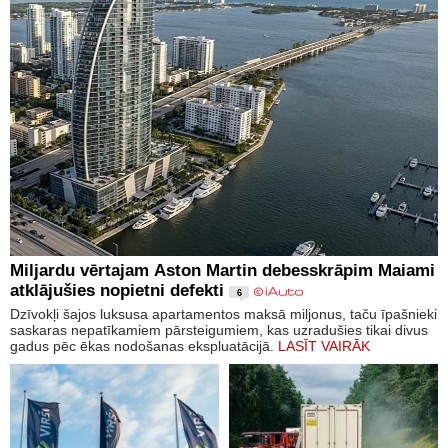
Miljardu vērtajam Aston Martin debesskrāpim Maiami
atklājušies nopietni defekti
6
Dzīvokļi šajos luksusa apartamentos maksā miljonus, taču īpašnieki
saskaras nepatīkamiem pārsteigumiem, kas uzradušies tikai divus
gadus pēc ēkas nodošanas ekspluatācijā.
LASĪT VAIRĀK