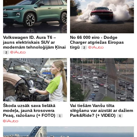
Volkswagen ID. Aura T6 –
No 66 000 eiro - Dodge
jauns elektriskais SUV ar
Charger atgriežas Eiropas
modernām tehnoloģijām Ķīnai
tirgū
2
2
Škoda uzsāk sava lielākā
Vai tiešām Vanšu tilta
modeļa, jaunā krosovera
slēgšanu var aizstāt ar dažiem
Peaq, ražošanu (+ FOTO)
Park&Ride? (+ VIDEO)
1
6