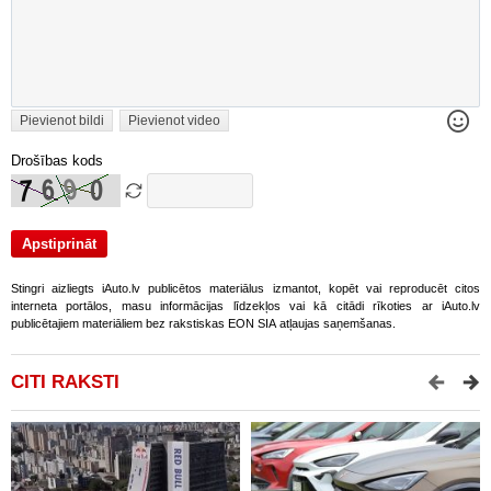
Pievienot bildi
Pievienot video
Drošības kods
Stingri aizliegts iAuto.lv publicētos materiālus izmantot, kopēt vai reproducēt citos
interneta portālos, masu informācijas līdzekļos vai kā citādi rīkoties ar iAuto.lv
publicētajiem materiāliem bez rakstiskas EON SIA atļaujas saņemšanas.
CITI RAKSTI