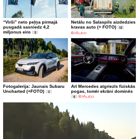
“Virši” neto peļņa pirmajā
Netālu no Salaspils aizdedzies
pusgadā sasniedz 4,2
kravas auto (+ FOTO)
12
miljonus eiro
3
Fotogalerija: Jaunais Subaru
Arī Mercedes atgriezīs fiziskās
Uncharted (+FOTO)
pogas, tomēr ekrāni dominēs
3
6