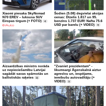
Xiaomi piesaka SkyNomad
Šodien (5.08) degvielai akcijas
N70 EREV – luksusa SUV
cenas: Dīzelis 1.817 un 95.
Eiropas tirgum (+ FOTO)
benzīns 1.737 EUR! Nafta 75.6
4
USD par barelu (+ VIDEO)
9
Aizsardzības ministrs norāda
"Zvaniet prezidentam" -
uz nepieciešamību Latvijai
likumsargi Āgenskalnā aiztur
sagādāt savas spārnotās un
agresīvu un, iespējams,
ballistiskās raķetes
iereibušu autovadītāju (+
11
VIDEO)
3