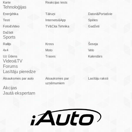
Karte
Reakcijas tests
Tehnoloģijas
Enerģētika
Tālruņi
Datori&Portatīvie
Testi
Internets&App
Spēles
Foto&Video
TV&Cita Tehnika
Gadžeti
Dažādi
Sports
Rallijs
Kross
Šoseja
4x4
Moto
Velo
Uz Ūdens
Trases
Kalendārs
Video&TV
Forums
Lasītāju pieredze
Atsauksmes par auto
Atsauksmes par
Lasītāju raksti
uzņēmumiem
Akcijas
Jautā ekspertam