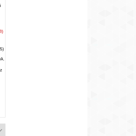
i
8)
5)
gā,
uz