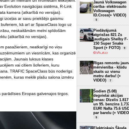
 vietām un melnām un hromētām ieliktņiem.
Jaunā Volkswagen
av Evolution navigācijas sistēma, R-Link
cerība- elektroauto
Volkswagen
kata kamera (atkarībā no versijas).
ID.Cross(+ VIDEO)
 izceļas ar savu priekšējo gaismu
5
m buferiem, kā arī ar SpaceClass logo uz
Piedāvājumā
 krāsu, neskaitāmām melni spīdošām
atgriežas 821 Zs
ktu (atkarībā no versijas).
jaudīgais Shelby F-
150 Super Snake
m pasažieriem, neatkarīgi no viņu
Sport (+ FOTO)
9
ots uzņēmumiem un viesnīcām, kas organizē
tacijām. Jaunais luksus klases
Rīgas remontu jaun
aucējiem vai citiem šoferiem, kuru
mērvienība - kļūdu
āšana. TRAFIC SpaceClass būs noderīgs
skaits uz vienu
metru darbu! (+
ģimenēm, kuras meklē plašu salona izmēru
VIDEO)
7
Šodien (5.08)
arādīsies Eiropas galvenajos tirgos.
degvielai akcijas
cenas: Dīzelis 1.817
un 95. benzīns 1.73
EUR! Nafta 75.6 US
par barelu (+ VIDEO
9
Elektriskais Škoda