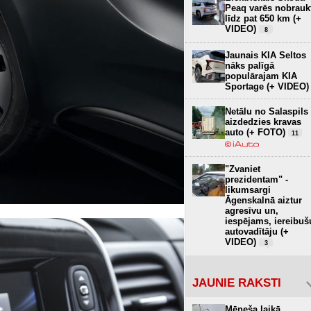
Peaq varēs nobrauk
līdz pat 650 km (+
VIDEO)
8
Jaunais KIA Seltos
nāks palīgā
populārajam KIA
Sportage (+ VIDEO)
Netālu no Salaspils
aizdedzies kravas
auto (+ FOTO)
11
"Zvaniet
prezidentam" -
likumsargi
Āgenskalnā aiztur
agresīvu un,
iespējams, iereibuš
autovadītāju (+
VIDEO)
3
JAUNIE RAKSTI
Mēneša laikā