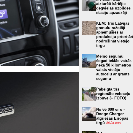
aizturēti kārtējie
degvielas uzpildes
staciju apzadzēji
KEM: Trīs Latvijas
granulu ražotāji
apņēmušies ar
produkciju prioritār
nodrošināt vietējo
tirgu
Melno segumu
šogad ieklās vairāk
nekā 50 kilometros
valsts vietējo
autoceļu ar grants
segumu
Pabeigta trīs
reģionālo veloceļu
izbūve (+ FOTO)
No 66 000 eiro -
Dodge Charger
atgriežas Eiropas
tirgū