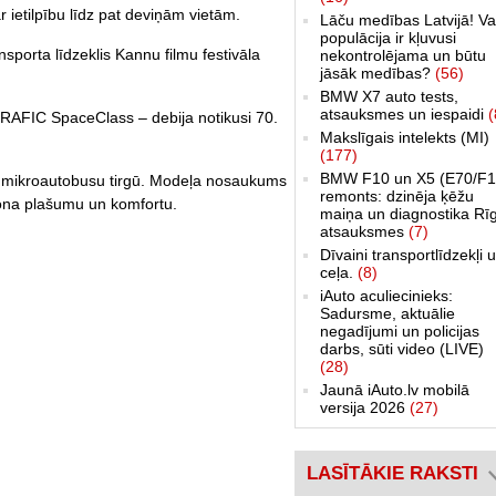
r ietilpību līdz pat deviņām vietām.
Lāču medības Latvijā! Va
populācija ir kļuvusi
porta līdzeklis Kannu filmu festivāla
nekontrolējama un būtu
jāsāk medības?
(56)
BMW X7 auto tests,
atsauksmes un iespaidi
(
TRAFIC SpaceClass – debija notikusi 70.
Makslīgais intelekts (MI)
(177)
BMW F10 un X5 (E70/F1
 mikroautobusu tirgū. Modeļa nosaukums
remonts: dzinēja ķēžu
ona plašumu un komfortu.
maiņa un diagnostika Rī
atsauksmes
(7)
Dīvaini transportlīdzekļi 
ceļa.
(8)
iAuto aculiecinieks:
Sadursme, aktuālie
negadījumi un policijas
darbs, sūti video (LIVE)
(28)
Jaunā iAuto.lv mobilā
versija 2026
(27)
LASĪTĀKIE RAKSTI