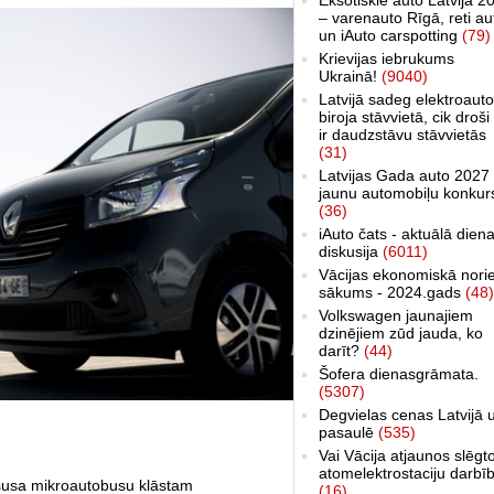
– varenauto Rīgā, reti au
un iAuto carspotting
(79)
Krievijas iebrukums
Ukrainā!
(9040)
Latvijā sadeg elektroauto
biroja stāvvietā, cik droši 
ir daudzstāvu stāvvietās
(31)
Latvijas Gada auto 2027 
jaunu automobiļu konkur
(36)
iAuto čats - aktuālā dien
diskusija
(6011)
Vācijas ekonomiskā nori
sākums - 2024.gads
(48)
Volkswagen jaunajiem
dzinējiem zūd jauda, ko
darīt?
(44)
Šofera dienasgrāmata.
(5307)
Degvielas cenas Latvijā 
pasaulē
(535)
Vai Vācija atjaunos slēgt
atomelektrostaciju darbī
susa mikroautobusu klāstam
(16)