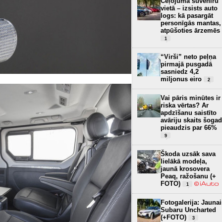
Ceļojuma suvenīru
vietā – izsists auto
logs: kā pasargāt
personīgās mantas,
atpūšoties ārzemēs
1
“Virši” neto peļņa
pirmajā pusgadā
sasniedz 4,2
miljonus eiro
2
Vai pāris minūtes ir
riska vērtas? Ar
apdzīšanu saistīto
avāriju skaits šogad
pieaudzis par 66%
9
Škoda uzsāk sava
lielākā modeļa,
jaunā krosovera
Peaq, ražošanu (+
FOTO)
1
Fotogalerija: Jaunai
Subaru Uncharted
(+FOTO)
3