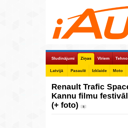
Sludinājumi
Ziņas
Vīriem
Tehno
Latvijā
Pasaulē
Izklaide
Moto
Renault Trafic Spac
Kannu filmu festivā
(+ foto)
5