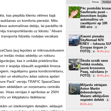
Dienas
Nedēļas
Pēc postošās krusa
Saulkrastu pusē –
ts, kas piepilda klientu vēlmes šajā
desmitiem bojātu
automašīnu un
raukšanas un komforta pieredzi. Mēs
zaudējumi ap 100
uksus automašīnas debiju, lai parādītu tā
000 eiro
2
mēju transportēšanās uz lidostu.” Ašvani
 transporta līdzekļu nodaļas vecākais
Xiaomi piesaka
SkyNomad N70
EREV – luksusa SU
Eiropas tirgum (+
eClass ļauj lepoties ar mikroautobusiem
FOTO)
4
n trešās rindas sēdekļu un rokturu
Škoda uzsāk sava
igurācijas, kas ir unikāla priekšrocība
lielākā modeļa,
m ir iespēja izbaudīt augstākā līmeņa
jaunā krosovera
ogiem, regulējamu gaisa kondicionēšanu,
Peaq, ražošanu (+
FOTO)
mām un ekskluzīvu ādas salona apdari
1
nature Pack” versiju TRAFIC SpaceClass
Miljardu vērtajam
ajiem sēdekļiem un noņemamu centrālo
Aston Martin
as. Visas versijas ir aprīkotas ar 200V
debesskrāpim
Maiami atklājušies
rīču un klēpjdatoru lādēšanai.
nopietni defekti
6
iskām un izteiksmīgām detaļām, iekļaujot