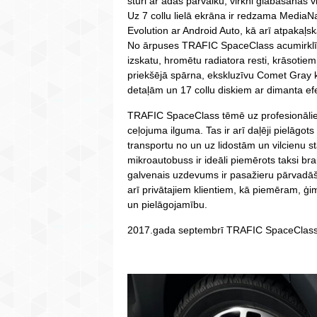
stūri ar ādas pārvalku, virkni glabāšanas
Uz 7 collu lielā ekrāna ir redzama MediaN
Evolution ar Android Auto, kā arī atpakaļs
No ārpuses TRAFIC SpaceClass acumirklīgi
izskatu, hromētu radiatora resti, krāsotie
priekšējā spārna, ekskluzīvu Comet Gray
detaļām un 17 collu diskiem ar dimanta efe
TRAFIC SpaceClass tēmē uz profesionālie
ceļojuma ilguma. Tas ir arī daļēji pielāg
transportu no un uz lidostām un vilcienu s
mikroautobuss ir ideāli piemērots taksi br
galvenais uzdevums ir pasažieru pārvad
arī privātajiem klientiem, kā piemēram, 
un pielāgojamību.
2017.gada septembrī TRAFIC SpaceClass p