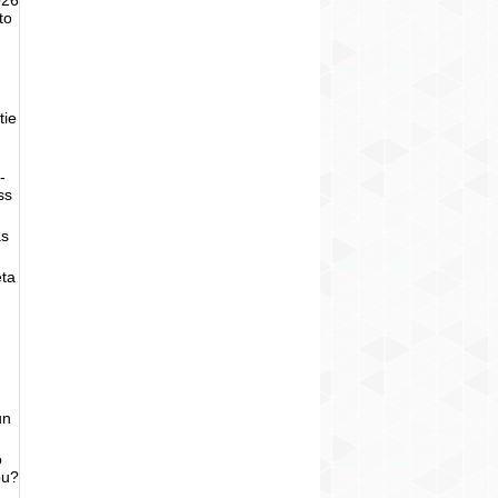
to
tie
-
ss
as
eta
un
o
bu?