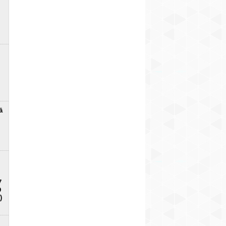
ā
7
D
)