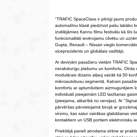
“TRAFIC SpaceClass ir pilnīgi jauns produk
automašīnu klasē piedzīvot pašu labāko b
izvēlējāmies Kannu filmu festivālu kā šīs l
funkcionalitāti ievērojamu cilvēku un uzņē
Gupta, Renault – Nissan vieglo komerciālo
viceprezidents un globālais vadītājs.
Ar deviņām pasažieru vietām TRAFIC Spac
neraksturīgu plašumu un komfortu. Otrās u
modulārais dizains atļauj vairāk kā 50 konf
mikroautobusu segmentā. Katram pasažieri
komfortu ar aptumšotiem aizmugurējiem l
individuāli pieejamām LED lasīšanas gais
(pieejama, atkarībā no versijas). Ar “Sig
pārvēršas pārvietojamā birojā ar grozām
virsmu, kas satur vairākas glabāšanas viet
kontaktiem un USB portiem elektronisku ie
Priekšējā panelī atrodama virkne ar prakt