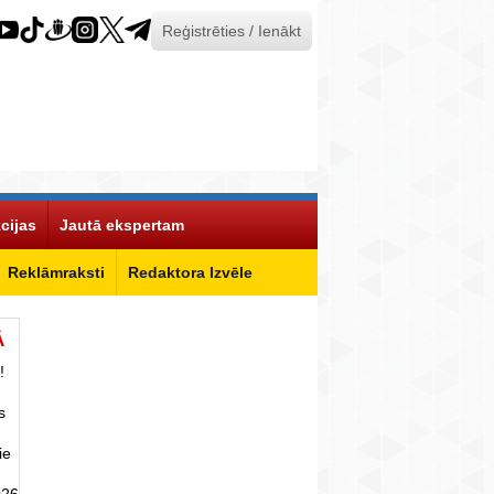
Reģistrēties / Ienākt
cijas
Jautā ekspertam
Reklāmraksti
Redaktora Izvēle
Ā
!
s
ie
026