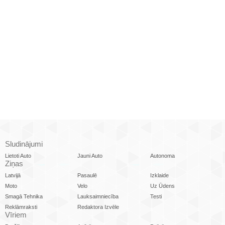
Sludinājumi
Lietoti Auto
Jauni Auto
Autonoma
Ziņas
Latvijā
Pasaulē
Izklaide
Moto
Velo
Uz Ūdens
Smagā Tehnika
Lauksaimniecība
Testi
Reklāmraksti
Redaktora Izvēle
Vīriem