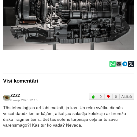
Visi komentāri
ZZZZ
0
0
Atbildēt
8.maijs 2026 12:15
Tās tehnoloģijas arī labi maksā, ja kas. Un reku svētku dienās
veicot daudz km ar kājām, atkal jau salasīju kolekciju ar bremžu
disku fragmentiem...Bet tas šoferis turpināja ceļu ar to savu
varensmago?! Kas tur ko vada? Nevada.