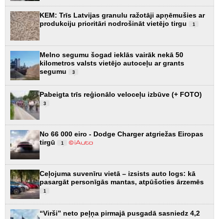
KEM: Trīs Latvijas granulu ražotāji apņēmušies ar
produkciju prioritāri nodrošināt vietējo tirgu
1
Melno segumu šogad ieklās vairāk nekā 50
kilometros valsts vietējo autoceļu ar grants
segumu
3
Pabeigta trīs reģionālo veloceļu izbūve (+ FOTO)
3
No 66 000 eiro - Dodge Charger atgriežas Eiropas
tirgū
1
Ceļojuma suvenīru vietā – izsists auto logs: kā
pasargāt personīgās mantas, atpūšoties ārzemēs
1
“Virši” neto peļņa pirmajā pusgadā sasniedz 4,2