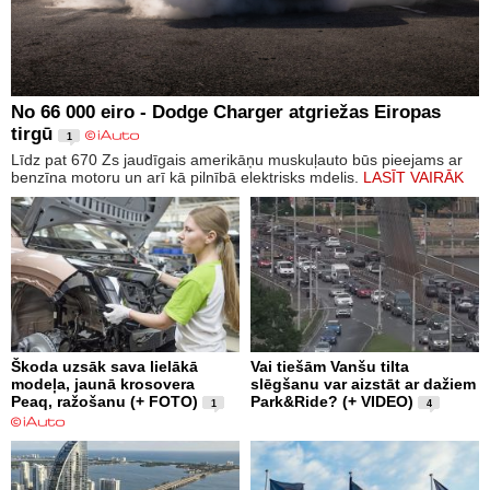
No 66 000 eiro - Dodge Charger atgriežas Eiropas
tirgū
1
Līdz pat 670 Zs jaudīgais amerikāņu muskuļauto būs pieejams ar
benzīna motoru un arī kā pilnībā elektrisks mdelis.
LASĪT VAIRĀK
Škoda uzsāk sava lielākā
Vai tiešām Vanšu tilta
modeļa, jaunā krosovera
slēgšanu var aizstāt ar dažiem
Peaq, ražošanu (+ FOTO)
Park&Ride? (+ VIDEO)
1
4