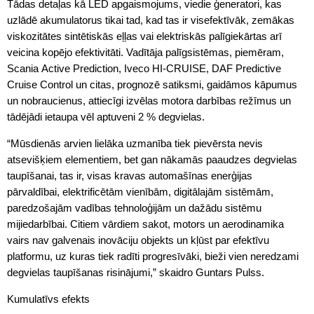
Tādas detaļas kā LED apgaismojums, viedie ģeneratori, kas
uzlādē akumulatorus tikai tad, kad tas ir visefektīvāk, zemākas
viskozitātes sintētiskās eļļas vai elektriskās palīgiekārtas arī
veicina kopējo efektivitāti. Vadītāja palīgsistēmas, piemēram,
Scania Active Prediction, Iveco HI-CRUISE, DAF Predictive
Cruise Control un citas, prognozē satiksmi, gaidāmos kāpumus
un nobraucienus, attiecīgi izvēlas motora darbības režīmus un
tādējādi ietaupa vēl aptuveni 2 % degvielas.
“Mūsdienās arvien lielāka uzmanība tiek pievērsta nevis
atsevišķiem elementiem, bet gan nākamās paaudzes degvielas
taupīšanai, tas ir, visas kravas automašīnas enerģijas
pārvaldībai, elektrificētām vienībām, digitālajām sistēmām,
paredzošajām vadības tehnoloģijām un dažādu sistēmu
mijiedarbībai. Citiem vārdiem sakot, motors un aerodinamika
vairs nav galvenais inovāciju objekts un kļūst par efektīvu
platformu, uz kuras tiek radīti progresīvāki, bieži vien neredzami
degvielas taupīšanas risinājumi,” skaidro Guntars Pulss.
Kumulatīvs efekts