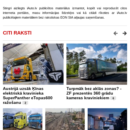
Stingri aizliegts iAuto.lv publicētos materiālus izmantot, kopēt vai reproducēt citos
interneta portālos, masu informācijas līdzekļos vai kā citādi rīkoties ar iAuto.lv
publicētajiem materiāliem bez rakstiskas EON SIA atļaujas saņemšanas.
CITI RAKSTI
Austrijā uzsāk Ķīnas
Turpmāk bez aklās zonas? -
B
elektriskā kravinieka
ZF prezentēs 360 grādu
d
SuperPanther eTopas600
kameras kraviniekiem
N
6
ražošanu
2