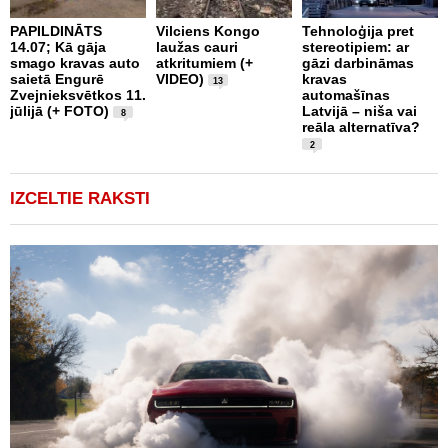
PAPILDINĀTS
Vilciens Kongo
Tehnoloģija pret
A
14.07; Kā gāja
laužas cauri
stereotipiem: ar
i
smago kravas auto
atkritumiem (+
gāzi darbināmas
a
saietā Engurē
VIDEO)
kravas
13
k
Zvejnieksvētkos 11.
automašīnas
k
jūlijā (+ FOTO)
Latvijā – niša vai
8
reāla alternatīva?
2
IZCELTIE RAKSTI