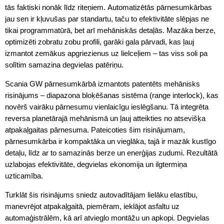
tās faktiski nonāk līdz riteņiem. Automatizētās pārnesumkārbas
jau sen ir kļuvušas par standartu, taču to efektivitāte slēpjas ne
tikai programmatūrā, bet arī mehāniskās detaļās. Mazāka berze,
optimizēti zobratu zobu profili, garāki gala pārvadi, kas ļauj
izmantot zemākus apgriezienus uz lielceļiem – tas viss soli pa
solītim samazina degvielas patēriņu.
Scania GW pārnesumkārbā izmantots patentēts mehānisks
risinājums – diapazona bloķēšanas sistēma (range interlock), kas
novērš vairāku pārnesumu vienlaicīgu ieslēgšanu. Tā integrēta
reversa planetārajā mehānismā un ļauj atteikties no atsevišķa
atpakaļgaitas pārnesuma. Pateicoties šim risinājumam,
pārnesumkārba ir kompaktāka un vieglāka, tajā ir mazāk kustīgo
detaļu, līdz ar to samazinās berze un enerģijas zudumi. Rezultātā
uzlabojas efektivitāte, degvielas ekonomija un ilgtermiņa
uzticamība.
Turklāt šis risinājums sniedz autovadītājam lielāku elastību,
manevrējot atpakaļgaitā, piemēram, ieklājot asfaltu uz
automaģistrālēm, kā arī atvieglo montāžu un apkopi. Degvielas