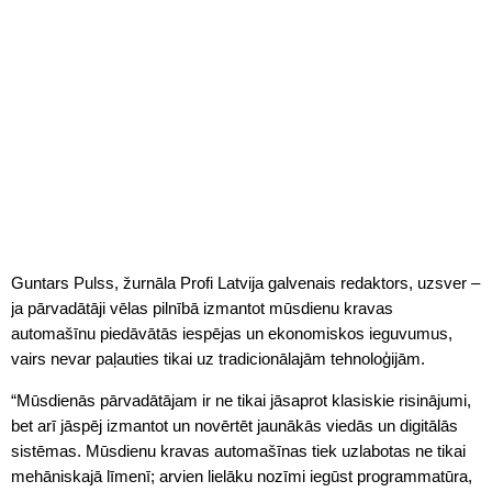
Guntars Pulss, žurnāla Profi Latvija galvenais redaktors, uzsver –
ja pārvadātāji vēlas pilnībā izmantot mūsdienu kravas
automašīnu piedāvātās iespējas un ekonomiskos ieguvumus,
vairs nevar paļauties tikai uz tradicionālajām tehnoloģijām.
“Mūsdienās pārvadātājam ir ne tikai jāsaprot klasiskie risinājumi,
bet arī jāspēj izmantot un novērtēt jaunākās viedās un digitālās
sistēmas. Mūsdienu kravas automašīnas tiek uzlabotas ne tikai
mehāniskajā līmenī; arvien lielāku nozīmi iegūst programmatūra,