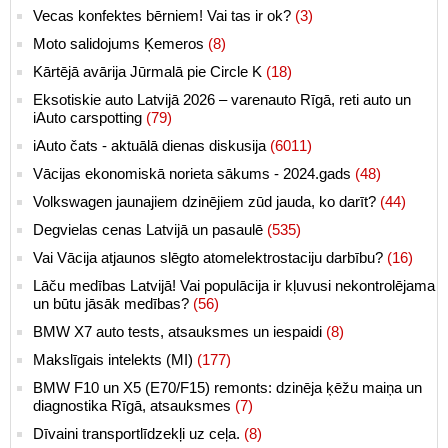
Vecas konfektes bērniem! Vai tas ir ok?
(3)
Moto salidojums Ķemeros
(8)
Kārtējā avārija Jūrmalā pie Circle K
(18)
Eksotiskie auto Latvijā 2026 – varenauto Rīgā, reti auto un
iAuto carspotting
(79)
iAuto čats - aktuālā dienas diskusija
(6011)
Vācijas ekonomiskā norieta sākums - 2024.gads
(48)
Volkswagen jaunajiem dzinējiem zūd jauda, ko darīt?
(44)
Degvielas cenas Latvijā un pasaulē
(535)
Vai Vācija atjaunos slēgto atomelektrostaciju darbību?
(16)
Lāču medības Latvijā! Vai populācija ir kļuvusi nekontrolējama
un būtu jāsāk medības?
(56)
BMW X7 auto tests, atsauksmes un iespaidi
(8)
Makslīgais intelekts (MI)
(177)
BMW F10 un X5 (E70/F15) remonts: dzinēja ķēžu maiņa un
diagnostika Rīgā, atsauksmes
(7)
Dīvaini transportlīdzekļi uz ceļa.
(8)