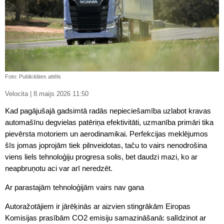
Foto: Publicitātes attēls
Velocita | 8.maijs 2026 11:50
Kad pagājušajā gadsimtā radās nepieciešamība uzlabot kravas
automašīnu degvielas patēriņa efektivitāti, uzmanība primāri tika
pievērsta motoriem un aerodinamikai. Perfekcijas meklējumos
šīs jomas joprojām tiek pilnveidotas, taču to vairs nenodrošina
viens liels tehnoloģiju progresa solis, bet daudzi mazi, ko ar
neapbruņotu aci var arī neredzēt.
Ar parastajām tehnoloģijām vairs nav gana
Autoražotājiem ir jārēķinās ar aizvien stingrākām Eiropas
Komisijas prasībām CO2 emisiju samazināšanā: salīdzinot ar