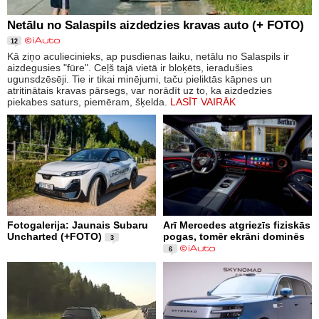
Netālu no Salaspils aizdedzies kravas auto (+ FOTO)
12
Kā ziņo aculiecinieks, ap pusdienas laiku, netālu no Salaspils ir
aizdegusies "fūre". Ceļš tajā vietā ir bloķēts, ieradušies
ugunsdzēsēji. Tie ir tikai minējumi, taču pieliktās kāpnes un
atritinātais kravas pārsegs, var norādīt uz to, ka aizdedzies
piekabes saturs, piemēram, šķelda.
LASĪT VAIRĀK
Fotogalerija: Jaunais Subaru
Arī Mercedes atgriezīs fiziskās
Uncharted (+FOTO)
pogas, tomēr ekrāni dominēs
3
6