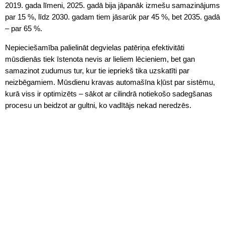
2019. gada līmeni, 2025. gadā bija jāpanāk izmešu samazinājums
par 15 %, līdz 2030. gadam tiem jāsarūk par 45 %, bet 2035. gadā
– par 65 %.
Nepieciešamība palielināt degvielas patēriņa efektivitāti
mūsdienās tiek īstenota nevis ar lieliem lēcieniem, bet gan
samazinot zudumus tur, kur tie iepriekš tika uzskatīti par
neizbēgamiem. Mūsdienu kravas automašīna kļūst par sistēmu,
kurā viss ir optimizēts – sākot ar cilindrā notiekošo sadegšanas
procesu un beidzot ar gultni, ko vadītājs nekad neredzēs.