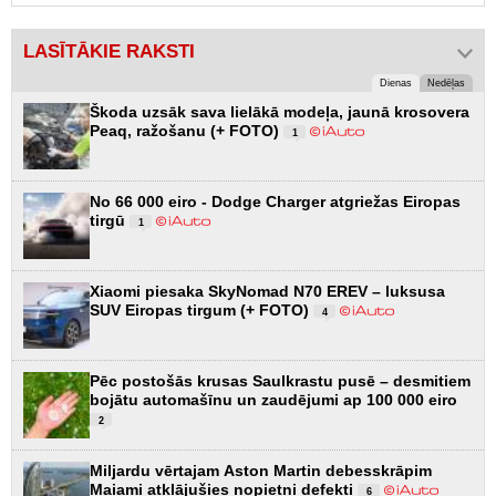
LASĪTĀKIE RAKSTI
Dienas
Nedēļas
Škoda uzsāk sava lielākā modeļa, jaunā krosovera
Peaq, ražošanu (+ FOTO)
1
No 66 000 eiro - Dodge Charger atgriežas Eiropas
tirgū
1
Xiaomi piesaka SkyNomad N70 EREV – luksusa
SUV Eiropas tirgum (+ FOTO)
4
Pēc postošās krusas Saulkrastu pusē – desmitiem
bojātu automašīnu un zaudējumi ap 100 000 eiro
2
Miljardu vērtajam Aston Martin debesskrāpim
Maiami atklājušies nopietni defekti
6