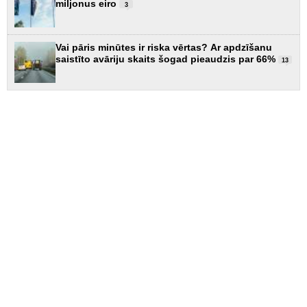
miljonus eiro
3
Vai pāris minūtes ir riska vērtas? Ar apdzīšanu
saistīto avāriju skaits šogad pieaudzis par 66%
13