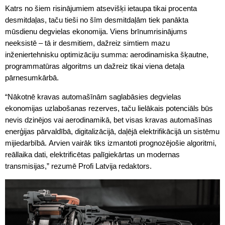
Katrs no šiem risinājumiem atsevišķi ietaupa tikai procenta
desmitdaļas, taču tieši no šīm desmitdaļām tiek panākta
mūsdienu degvielas ekonomija. Viens brīnumrisinājums
neeksistē – tā ir desmitiem, dažreiz simtiem mazu
inženiertehnisku optimizāciju summa: aerodinamiska šķautne,
programmatūras algoritms un dažreiz tikai viena detaļa
pārnesumkārbā.
“Nākotnē kravas automašīnām saglabāsies degvielas
ekonomijas uzlabošanas rezerves, taču lielākais potenciāls būs
nevis dzinējos vai aerodinamikā, bet visas kravas automašīnas
enerģijas pārvaldībā, digitalizācijā, daļējā elektrifikācijā un sistēmu
mijiedarbībā. Arvien vairāk tiks izmantoti prognozējošie algoritmi,
reāllaika dati, elektrificētas palīgiekārtas un modernas
transmisijas,” rezumē Profi Latvija redaktors.