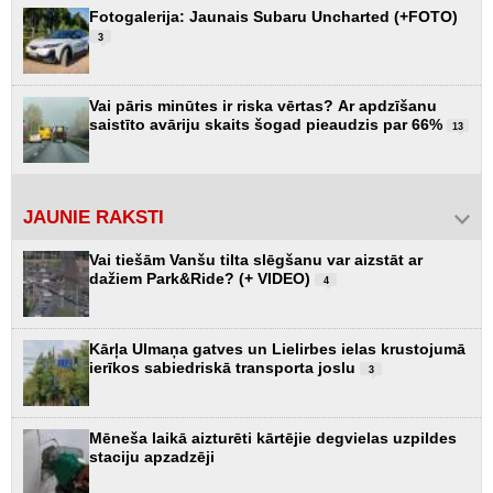
Fotogalerija: Jaunais Subaru Uncharted (+FOTO)
3
Vai pāris minūtes ir riska vērtas? Ar apdzīšanu
saistīto avāriju skaits šogad pieaudzis par 66%
13
JAUNIE RAKSTI
Vai tiešām Vanšu tilta slēgšanu var aizstāt ar
dažiem Park&Ride? (+ VIDEO)
4
Kārļa Ulmaņa gatves un Lielirbes ielas krustojumā
ierīkos sabiedriskā transporta joslu
3
Mēneša laikā aizturēti kārtējie degvielas uzpildes
staciju apzadzēji