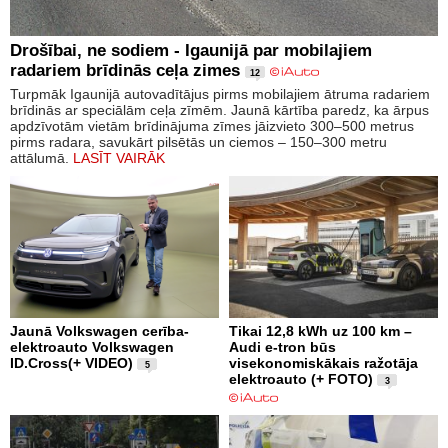
Drošībai, ne sodiem - Igaunijā par mobilajiem
radariem brīdinās ceļa zimes
12
Turpmāk Igaunijā autovadītājus pirms mobilajiem ātruma radariem
brīdinās ar speciālām ceļa zīmēm. Jaunā kārtība paredz, ka ārpus
apdzīvotām vietām brīdinājuma zīmes jāizvieto 300–500 metrus
pirms radara, savukārt pilsētās un ciemos – 150–300 metru
attālumā.
LASĪT VAIRĀK
Jaunā Volkswagen cerība-
Tikai 12,8 kWh uz 100 km –
elektroauto Volkswagen
Audi e-tron būs
ID.Cross(+ VIDEO)
visekonomiskākais ražotāja
5
elektroauto (+ FOTO)
3