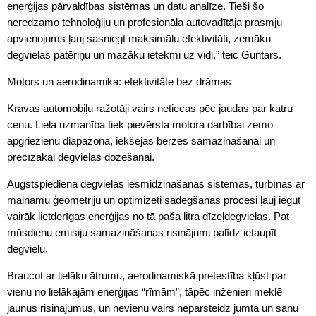
enerģijas pārvaldības sistēmas un datu analīze. Tieši šo
neredzamo tehnoloģiju un profesionāla autovadītāja prasmju
apvienojums ļauj sasniegt maksimālu efektivitāti, zemāku
degvielas patēriņu un mazāku ietekmi uz vidi,” teic Guntars.
Motors un aerodinamika: efektivitāte bez drāmas
Kravas automobiļu ražotāji vairs netiecas pēc jaudas par katru
cenu. Liela uzmanība tiek pievērsta motora darbībai zemo
apgriezienu diapazonā, iekšējās berzes samazināšanai un
precīzākai degvielas dozēšanai.
Augstspiediena degvielas iesmidzināšanas sistēmas, turbīnas ar
maināmu ģeometriju un optimizēti sadegšanas procesi ļauj iegūt
vairāk lietderīgas enerģijas no tā paša litra dīzeļdegvielas. Pat
mūsdienu emisiju samazināšanas risinājumi palīdz ietaupīt
degvielu.
Braucot ar lielāku ātrumu, aerodinamiskā pretestība kļūst par
vienu no lielākajām enerģijas “rīmām”, tāpēc inženieri meklē
jaunus risinājumus, un nevienu vairs nepārsteidz jumta un sānu