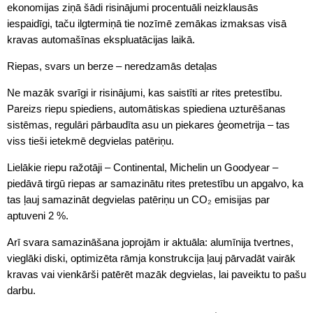
ekonomijas ziņā šādi risinājumi procentuāli neizklausās
iespaidīgi, taču ilgtermiņā tie nozīmē zemākas izmaksas visā
kravas automašīnas ekspluatācijas laikā.
Riepas, svars un berze – neredzamās detaļas
Ne mazāk svarīgi ir risinājumi, kas saistīti ar rites pretestību.
Pareizs riepu spiediens, automātiskas spiediena uzturēšanas
sistēmas, regulāri pārbaudīta asu un piekares ģeometrija – tas
viss tieši ietekmē degvielas patēriņu.
Lielākie riepu ražotāji – Continental, Michelin un Goodyear –
piedāvā tirgū riepas ar samazinātu rites pretestību un apgalvo, ka
tas ļauj samazināt degvielas patēriņu un CO₂ emisijas par
aptuveni 2 %.
Arī svara samazināšana joprojām ir aktuāla: alumīnija tvertnes,
vieglāki diski, optimizēta rāmja konstrukcija ļauj pārvadāt vairāk
kravas vai vienkārši patērēt mazāk degvielas, lai paveiktu to pašu
darbu.