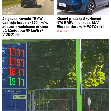
Jelgavas novadā “BMW”
Xiaomi piesaka SkyNomad
vadītājs brauc ar 170 km/h,
N70 EREV – luksusa SUV
atļauto braukšanas ātrumu
Eiropas tirgum (+ FOTO)
4
pārkāpjot par 80 km/h (+
VIDEO)
6