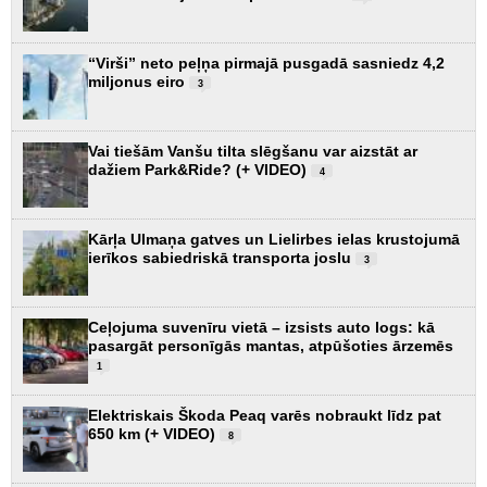
“Virši” neto peļņa pirmajā pusgadā sasniedz 4,2
miljonus eiro
3
Vai tiešām Vanšu tilta slēgšanu var aizstāt ar
dažiem Park&Ride? (+ VIDEO)
4
Kārļa Ulmaņa gatves un Lielirbes ielas krustojumā
ierīkos sabiedriskā transporta joslu
3
Ceļojuma suvenīru vietā – izsists auto logs: kā
pasargāt personīgās mantas, atpūšoties ārzemēs
1
Elektriskais Škoda Peaq varēs nobraukt līdz pat
650 km (+ VIDEO)
8