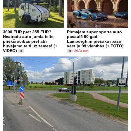
3600 EUR pret 255 EUR?
Pirmajam super sporta auto
Neatradu auto jumta telts
pasaulē 60 gadi –
priekšrocības pret ātri
Lamborghini piesaka īpašo
būvējamo telti uz zemes! (+
versiju 99 vienībās (+ FOTO)
VIDEO)
8
3