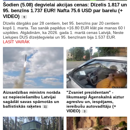
Šodien (5.08) degvielai akcijas cenas: Dīzelis 1.817 un
95. benzīns 1.737 EUR! Nafta 75.6 USD par barelu (+
VIDEO)
9
Dīzelis dārgāks par 28 centiem, bet 95. benzīns par 20 centiem
kopš 1. marta. Tas sanāk papildus +16.80 EUR klāt pie manas 60 l
uzpildes. Atgādinām, ka 2026. gada 1. martā cenas Latvijā, Neste
Lielupes DUS dīzeļdegvielai un 95. benzīnam bija 1.537 EUR.
LASĪT VAIRĀK
Aizsardzības ministrs norāda
"Zvaniet prezidentam" -
uz nepieciešamību Latvijai
likumsargi Āgenskalnā aiztur
sagādāt savas spārnotās un
agresīvu un, iespējams,
ballistiskās raķetes
iereibušu autovadītāju (+
11
VIDEO)
3