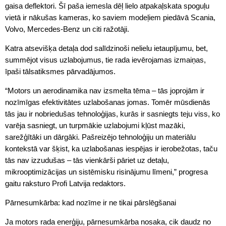
gaisa deflektori. Šī paša iemesla dēļ lielo atpakaļskata spoguļu
vietā ir nākušas kameras, ko saviem modeļiem piedāvā Scania,
Volvo, Mercedes-Benz un citi ražotāji.
Katra atsevišķa detaļa dod salīdzinoši nelielu ietaupījumu, bet,
summējot visus uzlabojumus, tie rada ievērojamas izmaiņas,
īpaši tālsatiksmes pārvadājumos.
“Motors un aerodinamika nav izsmelta tēma – tās joprojām ir
nozīmīgas efektivitātes uzlabošanas jomas. Tomēr mūsdienās
tās jau ir nobriedušas tehnoloģijas, kurās ir sasniegts teju viss, ko
varēja sasniegt, un turpmākie uzlabojumi kļūst mazāki,
sarežģītāki un dārgāki. Pašreizējo tehnoloģiju un materiālu
kontekstā var šķist, ka uzlabošanas iespējas ir ierobežotas, taču
tās nav izzudušas – tās vienkārši pāriet uz detaļu,
mikrooptimizācijas un sistēmisku risinājumu līmeni,” progresa
gaitu raksturo Profi Latvija redaktors.
Pārnesumkārba: kad nozīme ir ne tikai pārslēgšanai
Ja motors rada enerģiju, pārnesumkārba nosaka, cik daudz no