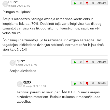
Pļurkt
0
0
Atbildēt
8.maijs 2026 17:02
Pilnīgas muļķības!
Ārējais aizdedzes Stirlinga dzinēja lietderības koeficients ir
iespējams līdz pat 70%. Dedzināt tajā var pilnīgi visu kas tik deg,
izmantot var visu kas tik dod siltumu, kausējumus, sauli, un vēl
velns zin ko!
Šo dzinēju neizmantoja, jo tā ražošana ir diezgan sarežģīta. Taču
tagadējos iekšdedzes dzinējus atbilstoši normām ražot ir jau droši
vien ka dārgāk!!
Pļurkt
0
0
Atbildēt
8.maijs 2026 17:03
Ārējās aizdedzes
REXX
0
0
Atbildēt
13.maijs 2026 10:50
Tehniski pareizi šo sauc par ĀRDEDZES nevis ārējās
aizdedzes motoriem. Būtisks trūkums ir masas/jaudas
attiecība.