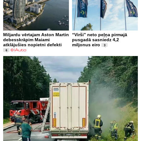
Miljardu vērtajam Aston Martin
“Virši” neto peļņa pirmajā
debesskrāpim Maiami
pusgadā sasniedz 4,2
atklājušies nopietni defekti
miljonus eiro
3
6