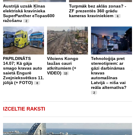
Austrijā uzsāk Ķīnas
Turpmāk bez aklās zonas? -
B
elektriskā kravinieka
ZF prezentēs 360 grādu
d
SuperPanther eTopas600
kameras kraviniekiem
N
6
ražošanu
2
PAPILDINĀTS
Vilciens Kongo
Tehnoloģija pret
M
14.07; Kā gāja
laužas cauri
stereotipiem: ar
A
smago kravas auto
atkritumiem (+
gāzi darbināmas
j
saietā Engurē
VIDEO)
kravas
13
Zvejnieksvētkos 11.
automašīnas
jūlijā (+ FOTO)
Latvijā – niša vai
8
reāla alternatīva?
2
IZCELTIE RAKSTI