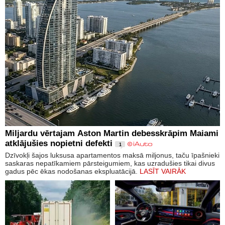
Miljardu vērtajam Aston Martin debesskrāpim Maiami
atklājušies nopietni defekti
1
Dzīvokļi šajos luksusa apartamentos maksā miljonus, taču īpašnieki
saskaras nepatīkamiem pārsteigumiem, kas uzradušies tikai divus
gadus pēc ēkas nodošanas ekspluatācijā.
LASĪT VAIRĀK