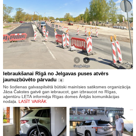
Iebraukšanai Rīgā no Jelgavas puses atvērs
jaunuzbūvēto pārvadu
6
No šodienas galvaspilsētā būtiski mainīsies satiksmes organizācija
Jāņa Čakstes gatvē gan iebraucot, gan izbraucot no Rīgas,
aģentūru LETA informēja Rīgas domes Ārējās komunikācijas
nodaļa.
LASĪT VAIRĀK