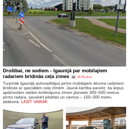
Drošībai, ne sodiem - Igaunijā par mobilajiem
radariem brīdinās ceļa zimes
12
Turpmāk Igaunijā autovadītājus pirms mobilajiem ātruma radariem
brīdinās ar speciālām ceļa zīmēm. Jaunā kārtība paredz, ka ārpus
apdzīvotām vietām brīdinājuma zīmes jāizvieto 300–500 metrus
pirms radara, savukārt pilsētās un ciemos – 150–300 metru
attālumā.
LASĪT VAIRĀK