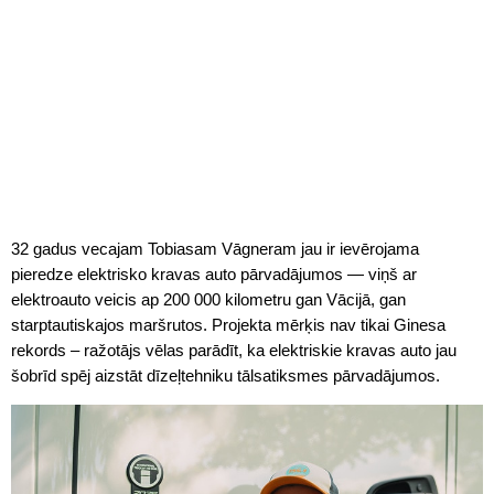
32 gadus vecajam Tobiasam Vāgneram jau ir ievērojama
pieredze elektrisko kravas auto pārvadājumos — viņš ar
elektroauto veicis ap 200 000 kilometru gan Vācijā, gan
starptautiskajos maršrutos. Projekta mērķis nav tikai Ginesa
rekords – ražotājs vēlas parādīt, ka elektriskie kravas auto jau
šobrīd spēj aizstāt dīzeļtehniku tālsatiksmes pārvadājumos.