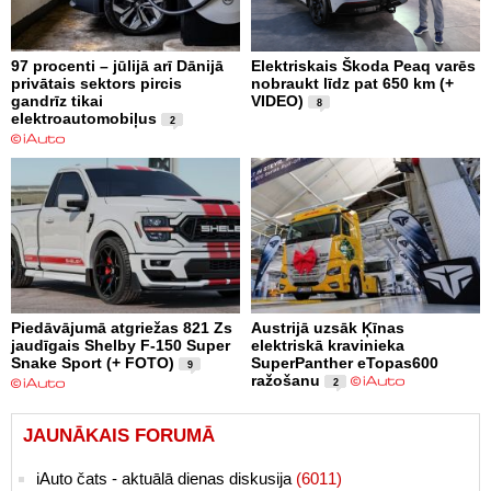
97 procenti – jūlijā arī Dānijā
Elektriskais Škoda Peaq varēs
privātais sektors pircis
nobraukt līdz pat 650 km (+
gandrīz tikai
VIDEO)
8
elektroautomobiļus
2
Piedāvājumā atgriežas 821 Zs
Austrijā uzsāk Ķīnas
jaudīgais Shelby F-150 Super
elektriskā kravinieka
Snake Sport (+ FOTO)
SuperPanther eTopas600
9
ražošanu
2
JAUNĀKAIS FORUMĀ
iAuto čats - aktuālā dienas diskusija
(6011)