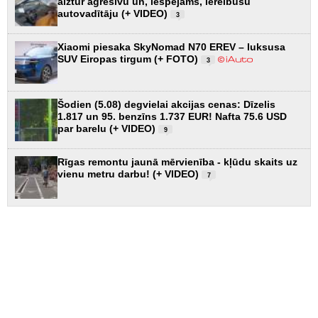
aiztur agresīvu un, iespējams, iereibušu
autovadītāju (+ VIDEO)
3
Xiaomi piesaka SkyNomad N70 EREV – luksusa
SUV Eiropas tirgum (+ FOTO)
3
Šodien (5.08) degvielai akcijas cenas: Dīzelis
1.817 un 95. benzīns 1.737 EUR! Nafta 75.6 USD
par barelu (+ VIDEO)
9
Rīgas remontu jaunā mērvienība - kļūdu skaits uz
vienu metru darbu! (+ VIDEO)
7