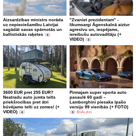
Aizsardzības ministrs norāda
"Zvaniet prezidentam" -
uz nepieciešamību Latvijai
likumsargi Āgenskalnā aiztur
sagādāt savas spārnotās un
agresīvu un, iespējams,
ballistiskās raķetes
iereibušu autovadītāju (+
4
VIDEO)
3
3600 EUR pret 255 EUR?
Pirmajam super sporta auto
Neatradu auto jumta telts
pasaulē 60 gadi –
priekšrocības pret ātri
Lamborghini piesaka īpašo
būvējamo telti uz zemes! (+
versiju 99 vienībās (+ FOTO)
VIDEO)
4
3