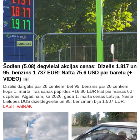
Šodien (5.08) degvielai akcijas cenas: Dīzelis 1.817 un
95. benzīns 1.737 EUR! Nafta 75.6 USD par barelu (+
VIDEO)
9
Dīzelis dārgāks par 28 centiem, bet 95. benzīns par 20 centiem
kopš 1. marta. Tas sanāk papildus +16.80 EUR klāt pie manas 60 l
uzpildes. Atgādinām, ka 2026. gada 1. martā cenas Latvijā, Neste
Lielupes DUS dīzeļdegvielai un 95. benzīnam bija 1.537 EUR.
LASĪT VAIRĀK