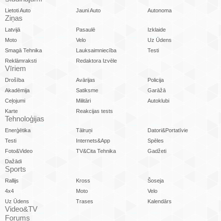
Lietoti Auto
Jauni Auto
Autonoma
Ziņas
Latvijā
Pasaulē
Izklaide
Moto
Velo
Uz Ūdens
Smagā Tehnika
Lauksaimniecība
Testi
Reklāmraksti
Redaktora Izvēle
Vīriem
Drošība
Avārijas
Policija
Akadēmija
Satiksme
Garāžā
Ceļojumi
Militāri
Autoklubi
Karte
Reakcijas tests
Tehnoloģijas
Enerģētika
Tālruņi
Datori&Portatīvie
Testi
Internets&App
Spēles
Foto&Video
TV&Cita Tehnika
Gadžeti
Dažādi
Sports
Rallijs
Kross
Šoseja
4x4
Moto
Velo
Uz Ūdens
Trases
Kalendārs
Video&TV
Forums