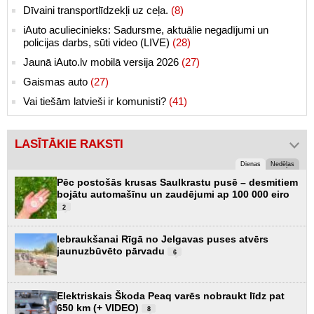
Dīvaini transportlīdzekļi uz ceļa.
(8)
iAuto aculiecinieks: Sadursme, aktuālie negadījumi un
policijas darbs, sūti video (LIVE)
(28)
Jaunā iAuto.lv mobilā versija 2026
(27)
Gaismas auto
(27)
Vai tiešām latvieši ir komunisti?
(41)
LASĪTĀKIE RAKSTI
Dienas
Nedēļas
Pēc postošās krusas Saulkrastu pusē – desmitiem
bojātu automašīnu un zaudējumi ap 100 000 eiro
2
Iebraukšanai Rīgā no Jelgavas puses atvērs
jaunuzbūvēto pārvadu
6
Elektriskais Škoda Peaq varēs nobraukt līdz pat
650 km (+ VIDEO)
8