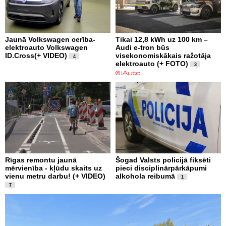
Jaunā Volkswagen cerība-
Tikai 12,8 kWh uz 100 km –
elektroauto Volkswagen
Audi e-tron būs
ID.Cross(+ VIDEO)
visekonomiskākais ražotāja
4
elektroauto (+ FOTO)
3
Rīgas remontu jaunā
Šogad Valsts policijā fiksēti
mērvienība - kļūdu skaits uz
pieci disciplinārpārkāpumi
vienu metru darbu! (+ VIDEO)
alkohola reibumā
1
7