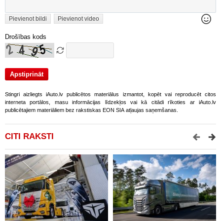
Pievienot bildi
Pievienot video
Drošības kods
Stingri aizliegts iAuto.lv publicētos materiālus izmantot, kopēt vai reproducēt citos
interneta portālos, masu informācijas līdzekļos vai kā citādi rīkoties ar iAuto.lv
publicētajiem materiāliem bez rakstiskas EON SIA atļaujas saņemšanas.
CITI RAKSTI