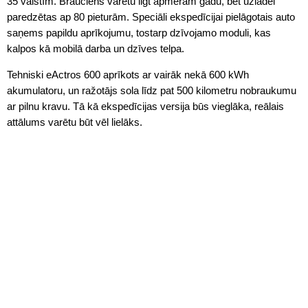
35 valstīm. Brauciens varētu ilgt apmēram gadu, bet uzlādei
paredzētas ap 80 pieturām. Speciāli ekspedīcijai pielāgotais auto
saņems papildu aprīkojumu, tostarp dzīvojamo moduli, kas
kalpos kā mobilā darba un dzīves telpa.
Tehniski eActros 600 aprīkots ar vairāk nekā 600 kWh
akumulatoru, un ražotājs sola līdz pat 500 kilometru nobraukumu
ar pilnu kravu. Tā kā ekspedīcijas versija būs vieglāka, reālais
attālums varētu būt vēl lielāks.