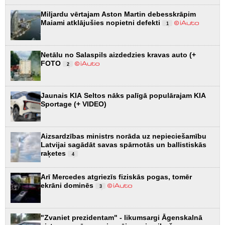
Miljardu vērtajam Aston Martin debesskrāpim
Maiami atklājušies nopietni defekti
1
Netālu no Salaspils aizdedzies kravas auto (+
FOTO
2
Jaunais KIA Seltos nāks palīgā populārajam KIA
Sportage (+ VIDEO)
Aizsardzības ministrs norāda uz nepieciešamību
Latvijai sagādāt savas spārnotās un ballistiskās
raķetes
4
Arī Mercedes atgriezīs fiziskās pogas, tomēr
ekrāni dominēs
3
"Zvaniet prezidentam" - likumsargi Āgenskalnā