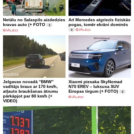
Netālu no Salaspils aizdedzies
Arī Mercedes atgriezīs fiziskās
kravas auto (+ FOTO
pogas, tomēr ekrāni dominēs
2
3
Jelgavas novadā “BMW”
Xiaomi piesaka SkyNomad
vadītājs brauc ar 170 km/h,
N70 EREV – luksusa SUV
atļauto braukšanas ātrumu
Eiropas tirgum (+ FOTO)
3
pārkāpjot par 80 km/h (+
VIDEO)