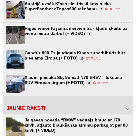
Austrijā uzsāk Ķīnas elektriskā kravinieka
SuperPanther eTopas600 ražošanu
2
Rīgas remontu jaunā mērvienība - kļūdu skaits uz
vienu metru darbu! (+ VIDEO)
7
Gandrīz 900 Zs jaudīgais Ķīnas superhibrīds būs
pieejams Eiropā (+ FOTO)
10
Xiaomi piesaka SkyNomad N70 EREV – luksusa
SUV Eiropas tirgum (+ FOTO)
3
JAUNIE RAKSTI
Jelgavas novadā “BMW” vadītājs brauc ar 170
km/h, atļauto braukšanas ātrumu pārkāpjot par 80
km/h (+ VIDEO)