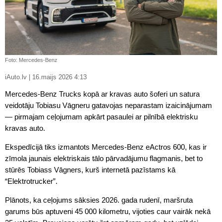
Foto: Mercedes-Benz
iAuto.lv | 16.maijs 2026 4:13
Mercedes-Benz Trucks kopā ar kravas auto šoferi un satura
veidotāju Tobiasu Vāgneru gatavojas neparastam izaicinājumam
— pirmajam ceļojumam apkārt pasaulei ar pilnībā elektrisku
kravas auto.
Ekspedīcijā tiks izmantots Mercedes-Benz eActros 600, kas ir
zīmola jaunais elektriskais tālo pārvadājumu flagmanis, bet to
stūrēs Tobiass Vāgners, kurš internetā pazīstams kā
“Elektrotrucker”.
Plānots, ka ceļojums sāksies 2026. gada rudenī, maršruta
garums būs aptuveni 45 000 kilometru, vijoties caur vairāk nekā