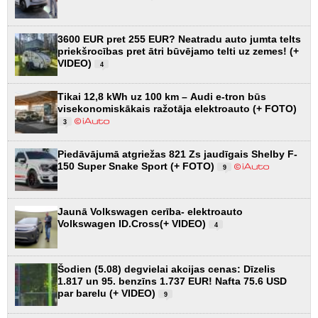
3600 EUR pret 255 EUR? Neatradu auto jumta telts
priekšrocības pret ātri būvējamo telti uz zemes! (+
VIDEO)
4
Tikai 12,8 kWh uz 100 km – Audi e-tron būs
visekonomiskākais ražotāja elektroauto (+ FOTO)
3
Piedāvājumā atgriežas 821 Zs jaudīgais Shelby F-
150 Super Snake Sport (+ FOTO)
9
Jaunā Volkswagen cerība- elektroauto
Volkswagen ID.Cross(+ VIDEO)
4
Šodien (5.08) degvielai akcijas cenas: Dīzelis
1.817 un 95. benzīns 1.737 EUR! Nafta 75.6 USD
par barelu (+ VIDEO)
9