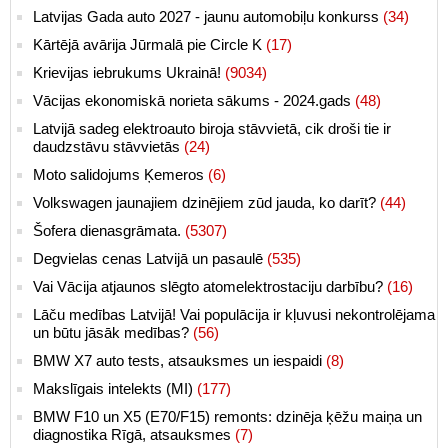
Latvijas Gada auto 2027 - jaunu automobiļu konkurss
(34)
Kārtējā avārija Jūrmalā pie Circle K
(17)
Krievijas iebrukums Ukrainā!
(9034)
Vācijas ekonomiskā norieta sākums - 2024.gads
(48)
Latvijā sadeg elektroauto biroja stāvvietā, cik droši tie ir
daudzstāvu stāvvietās
(24)
Moto salidojums Ķemeros
(6)
Volkswagen jaunajiem dzinējiem zūd jauda, ko darīt?
(44)
Šofera dienasgrāmata.
(5307)
Degvielas cenas Latvijā un pasaulē
(535)
Vai Vācija atjaunos slēgto atomelektrostaciju darbību?
(16)
Lāču medības Latvijā! Vai populācija ir kļuvusi nekontrolējama
un būtu jāsāk medības?
(56)
BMW X7 auto tests, atsauksmes un iespaidi
(8)
Makslīgais intelekts (MI)
(177)
BMW F10 un X5 (E70/F15) remonts: dzinēja ķēžu maiņa un
diagnostika Rīgā, atsauksmes
(7)