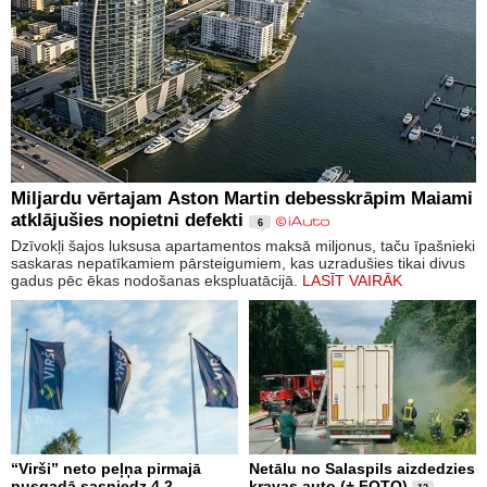
Miljardu vērtajam Aston Martin debesskrāpim Maiami
atklājušies nopietni defekti
6
Dzīvokļi šajos luksusa apartamentos maksā miljonus, taču īpašnieki
saskaras nepatīkamiem pārsteigumiem, kas uzradušies tikai divus
gadus pēc ēkas nodošanas ekspluatācijā.
LASĪT VAIRĀK
“Virši” neto peļņa pirmajā
Netālu no Salaspils aizdedzies
pusgadā sasniedz 4,2
kravas auto (+ FOTO)