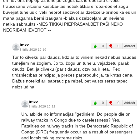
un neviens nepiepras tuneļus-zogus kas ierobezotu cilveku
traucešanu vilcienu kustībai-tas notiek tikkai eiropa-dodiet zogu
būvejiet tuneļus cilveki neprot sadzīvot ar dzelzceļu-brīnos ka es un
mana pagalma bērni izaugam -blakus dzelzceļam un neviens
netika sabraukts -MĒS TIKKAI PIEPRASĀM,BET PAŠI NEKO
NEGRIBAM IEVĒROT --
imzz
0
0
Atbildēt
8.jūlijs 2026 15:19
Tur to cilvēku par daudz, līdz ar to viņiem nekad nebūs naudas
tuneļiem ne žogiem. Jo to, žogu un tuneļu, vajadzētu pārāk
daudz. Bet, ja cilvēku (par ) daudz, dzīvība ir lēta. Pēc
tirdzniecības principa: ja preces pārprodukcija, tā krītas cenā.
Dažus noteikti arī sabrauc pa reizei, bet valsts sēras tāpēc
neizsludina.
imzz
0
0
Atbildēt
8.jūlijs 2026 15:22
Un, atbilde no informācijas "getliņiem. Do people die on
railway tracks in Congo due to carelessness? Yes.
Fatalities on railway tracks in the Democratic Republic of
Congo (DRC) frequently occur as a result of passengers
and locals taking extreme risks.