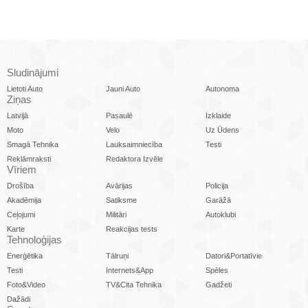
Sludinājumi
Lietoti Auto
Jauni Auto
Autonoma
Ziņas
Latvijā
Pasaulē
Izklaide
Moto
Velo
Uz Ūdens
Smagā Tehnika
Lauksaimniecība
Testi
Reklāmraksti
Redaktora Izvēle
Vīriem
Drošība
Avārijas
Policija
Akadēmija
Satiksme
Garāžā
Ceļojumi
Militāri
Autoklubi
Karte
Reakcijas tests
Tehnoloģijas
Enerģētika
Tālruņi
Datori&Portatīvie
Testi
Internets&App
Spēles
Foto&Video
TV&Cita Tehnika
Gadžeti
Dažādi