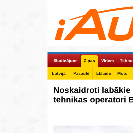
Sludinājumi
Ziņas
Vīriem
Tehno
Latvijā
Pasaulē
Izklaide
Moto
Noskaidroti labākie 
tehnikas operatori Ba