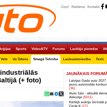
Ziņo!
Reklāma
Kontakti
loģijas
Sports
Video&TV
Forums
Lasītāju pieredze
Ak
Velo
Uz Ūdens
Smagā Tehnika
Lauksaimniecība
Testi
industriālās
JAUNĀKAIS FORUM
ltijā (+ foto)
Latvijas Gada auto 2027 
jaunu automobiļu konkur
(36)
iAuto čats - aktuālā dien
diskusija
(6011)
Kārtējā avārija Jūrmalā p
Circle K
(17)