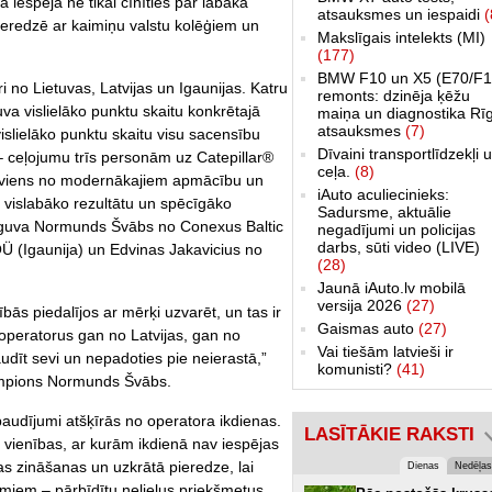
 iespēja ne tikai cīnīties par labākā
atsauksmes un iespaidi
(
 pieredzē ar kaimiņu valstu kolēģiem un
Makslīgais intelekts (MI)
(177)
BMW F10 un X5 (E70/F1
 no Lietuvas, Latvijas un Igaunijas. Katru
remonts: dzinēja ķēžu
guva vislielāko punktu skaitu konkrētajā
maiņa un diagnostika Rī
atsauksmes
(7)
vislielāko punktu skaitu visu sacensību
Dīvaini transportlīdzekļi 
 ceļojumu trīs personām uz Catepillar®
ceļa.
(8)
 viens no modernākajiem apmācību un
iAuto aculiecinieks:
 vislabāko rezultātu un spēcīgāko
Sadursme, aktuālie
guva Normunds Švābs no Conexus Baltic
negadījumi un policijas
darbs, sūti video (LIVE)
 OÜ (Igaunija) un Edvinas Jakavicius no
(28)
Jaunā iAuto.lv mobilā
versija 2026
(27)
bās piedalījos ar mērķi uzvarēt, un tas ir
Gaismas auto
(27)
 operatorus gan no Latvijas, gan no
Vai tiešām latvieši ir
udīt sevi un nepadoties pie neierastā,”
komunisti?
(41)
čempions Normunds Švābs.
baudījumi atšķīrās no operatora ikdienas.
LASĪTĀKIE RAKSTI
vienības, ar kurām ikdienā nav iespējas
as zināšanas un uzkrātā pieredze, lai
Dienas
Nedēļas
umiem – pārbīdītu nelielus priekšmetus,