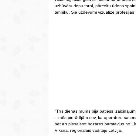
uzbūvētu riepu torni, pārceltu ūdens spaini 
tehniku. Šie uzdevumi vizualizē profesijas 
“Trīs dienas mums bija patiess izaicinājum
– mēs pierādījām sev, ka operatoru sacensī
bet arī piesaistot nozares pārstāvjus no L
Vīksna, reģionālais vadītājs Latvijā.