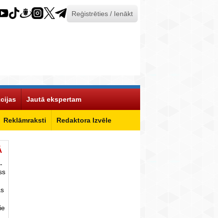
Reģistrēties / Ienākt
cijas
Jautā ekspertam
Reklāmraksti
Redaktora Izvēle
Ā
-
ss
as
ie