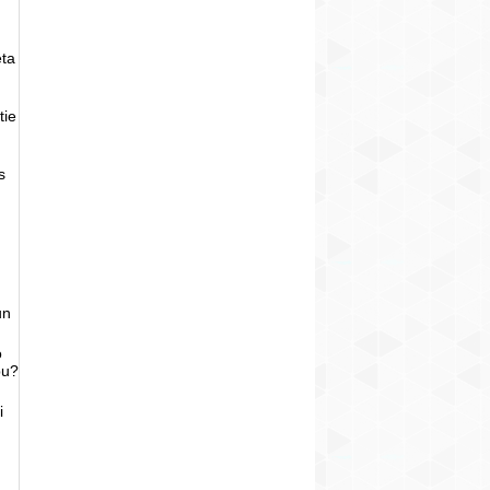
eta
tie
s
un
o
bu?
i