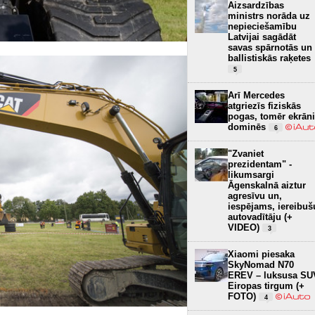
Aizsardzības
ministrs norāda uz
nepieciešamību
Latvijai sagādāt
savas spārnotās un
ballistiskās raķetes
5
Arī Mercedes
atgriezīs fiziskās
pogas, tomēr ekrāni
dominēs
6
"Zvaniet
prezidentam" -
likumsargi
Āgenskalnā aiztur
agresīvu un,
iespējams, iereibuš
autovadītāju (+
VIDEO)
3
Xiaomi piesaka
SkyNomad N70
EREV – luksusa SU
Eiropas tirgum (+
FOTO)
4