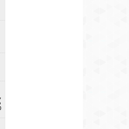
7
D
)