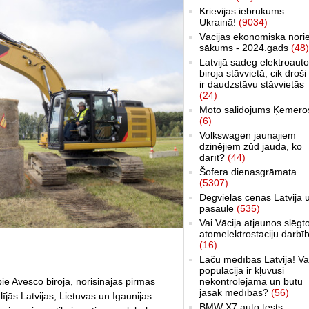
Krievijas iebrukums
Ukrainā!
(9034)
Vācijas ekonomiskā nori
sākums - 2024.gads
(48)
Latvijā sadeg elektroauto
biroja stāvvietā, cik droši 
ir daudzstāvu stāvvietās
(24)
Moto salidojums Ķemero
(6)
Volkswagen jaunajiem
dzinējiem zūd jauda, ko
darīt?
(44)
Šofera dienasgrāmata.
(5307)
Degvielas cenas Latvijā 
pasaulē
(535)
Vai Vācija atjaunos slēgt
atomelektrostaciju darbī
(16)
Lāču medības Latvijā! Va
populācija ir kļuvusi
nekontrolējama un būtu
ie Avesco biroja, norisinājās pirmās
jāsāk medības?
(56)
ījās Latvijas, Lietuvas un Igaunijas
BMW X7 auto tests,