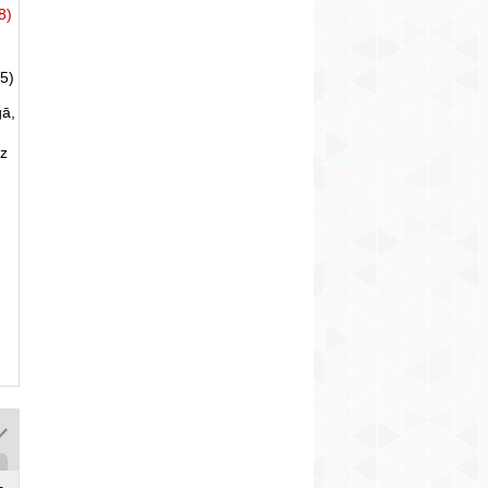
8)
5)
gā,
uz