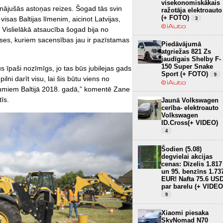
visekonomiskākais
inājušās astoņas reizes. Šogad tās svin
ražotāja elektroauto
(+ FOTO)
isas Baltijas līmenim, aicinot Latvijas,
3
 Vislielākā atsaucība šogad bija no
uses, kuriem sacensības jau ir pazīstamas
Piedāvājumā
atgriežas 821 Zs
jaudīgais Shelby F-
150 Super Snake
īpaši nozīmīgs, jo tas būs jubilejas gads
Sport (+ FOTO)
9
ni darīt visu, lai šis būtu viens no
umiem Baltijā 2018. gadā,” komentē Zane
īs.
Jaunā Volkswagen
cerība- elektroauto
Volkswagen
ID.Cross(+ VIDEO)
4
Šodien (5.08)
degvielai akcijas
cenas: Dīzelis 1.817
un 95. benzīns 1.73
EUR! Nafta 75.6 US
par barelu (+ VIDEO
9
Xiaomi piesaka
SkyNomad N70