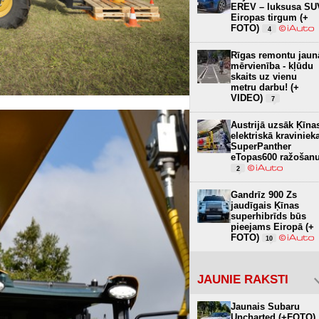
EREV – luksusa SU
Eiropas tirgum (+
FOTO)
4
Rīgas remontu jaun
mērvienība - kļūdu
skaits uz vienu
metru darbu! (+
VIDEO)
7
Austrijā uzsāk Ķīna
elektriskā kraviniek
SuperPanther
eTopas600 ražošan
2
Gandrīz 900 Zs
jaudīgais Ķīnas
superhibrīds būs
pieejams Eiropā (+
FOTO)
10
JAUNIE RAKSTI
Jaunais Subaru
Uncharted (+FOTO)