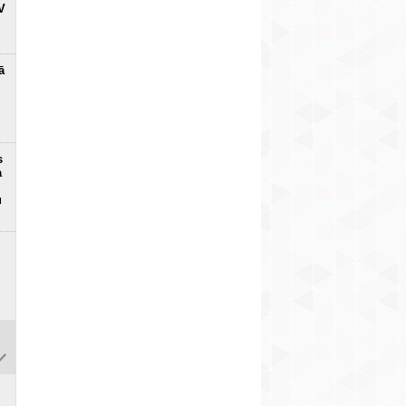
V
ā
s
a
u