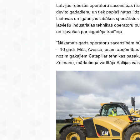
Latvijas robežās operatoru sacensības ris
devīto gadadienu un tiek paplašinātas līdz v
Lietuvas un Igaunijas labākos speciālistus.
latviešu industriālās tehnikas operatoru p
un kļuvušas par ikgadēju tradīciju.
“Nākamais gads operatoru sacensībām būs 
– 10 gadi. Mēs, Avesco, esam apņēmības pil
nozīmīgākajiem Catepillar tehnikas pasāk
Zolmane, mārketinga vadītāja Baltijas valst