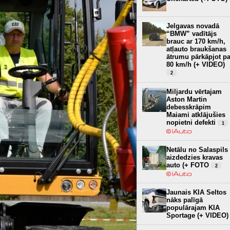
Jelgavas novadā
“BMW” vadītājs
brauc ar 170 km/h,
atļauto braukšanas
ātrumu pārkāpjot pa
80 km/h (+ VIDEO)
2
Miljardu vērtajam
Aston Martin
debesskrāpim
Maiami atklājušies
nopietni defekti
1
Netālu no Salaspils
aizdedzies kravas
auto (+ FOTO
2
Jaunais KIA Seltos
nāks palīgā
populārajam KIA
Sportage (+ VIDEO)