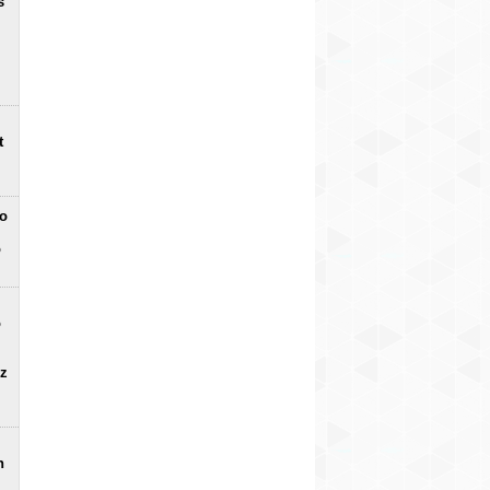
s
t
no
o
o
uz
n