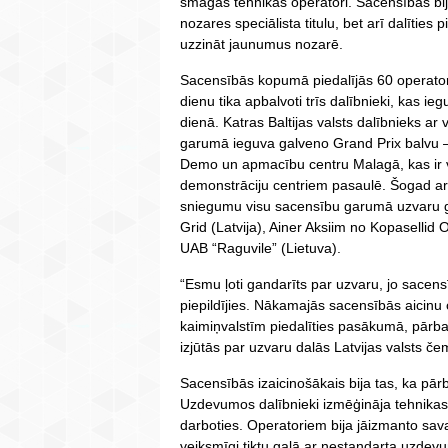
smagās tehnikas operatori. Sacensībās bija
nozares speciālista titulu, bet arī dalīties
uzzināt jaunumus nozarē.
Sacensībās kopumā piedalījās 60 operatori
dienu tika apbalvoti trīs dalībnieki, kas ie
dienā. Katras Baltijas valsts dalībnieks ar 
garumā ieguva galveno Grand Prix balvu –
Demo un apmacību centru Malagā, kas ir
demonstrāciju centriem pasaulē. Šogad ar
sniegumu visu sacensību garumā uzvaru 
Grid (Latvija), Ainer Aksiim no Kopasellid
UAB “Raguvile” (Lietuva).
“Esmu ļoti gandarīts par uzvaru, jo sacensī
piepildījies. Nākamajās sacensībās aicinu
kaimiņvalstīm piedalīties pasākumā, pārba
izjūtās par uzvaru dalās Latvijas valsts 
Sacensībās izaicinošākais bija tas, ka pār
Uzdevumos dalībnieki izmēģināja tehnikas 
darboties. Operatoriem bija jāizmanto sav
veiksmīgi tiktu galā ar nestandarta uzdev