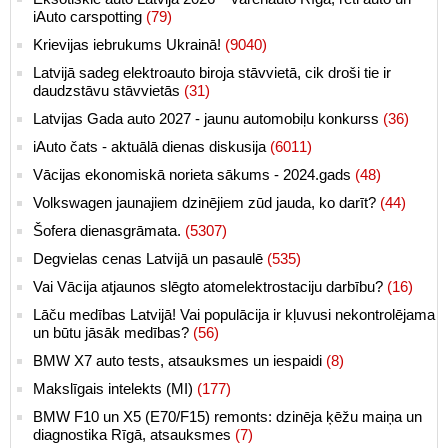
iAuto carspotting
(79)
Krievijas iebrukums Ukrainā!
(9040)
Latvijā sadeg elektroauto biroja stāvvietā, cik droši tie ir
daudzstāvu stāvvietās
(31)
Latvijas Gada auto 2027 - jaunu automobiļu konkurss
(36)
iAuto čats - aktuālā dienas diskusija
(6011)
Vācijas ekonomiskā norieta sākums - 2024.gads
(48)
Volkswagen jaunajiem dzinējiem zūd jauda, ko darīt?
(44)
Šofera dienasgrāmata.
(5307)
Degvielas cenas Latvijā un pasaulē
(535)
Vai Vācija atjaunos slēgto atomelektrostaciju darbību?
(16)
Lāču medības Latvijā! Vai populācija ir kļuvusi nekontrolējama
un būtu jāsāk medības?
(56)
BMW X7 auto tests, atsauksmes un iespaidi
(8)
Makslīgais intelekts (MI)
(177)
BMW F10 un X5 (E70/F15) remonts: dzinēja ķēžu maiņa un
diagnostika Rīgā, atsauksmes
(7)