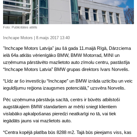
Foto: Publicitātes attēls
Inchcape Motors | 8.maijs 2017 13:40
"Inchcape Motors Latvija" jau šā gada 11.maijā Rīgā, Dārzciema
ielā 64a atklās vērienīgāko BMW, BMW Motorrad, MINI un
uzņēmuma pārstāvēto mazlietoto auto zīmolu centru, pastāstīja
“Inchcape Motors Latvia” BMW grupas direktors Ivars Norvelis.
“Līdz ar šo investīciju “Inchcape” un BMW izrāda uzticību un veic
ieguldījumu reģiona izaugsmes potenciālā,” uzsvēra Norvelis.
Pēc uzņēmuma pārstāvja sacītā, centrs ir būvēts atbilstoši
augstākajiem BMW standartiem ar mērķi sniegt klientiem
vislabāko apkalpošanas pieredzi neatkarīgi no tā, vai tiek
iegādāts jauns vai mazlietots auto.
“Centra kopējā platība būs 8288 m2. Tajā būs pieejams viss, kas