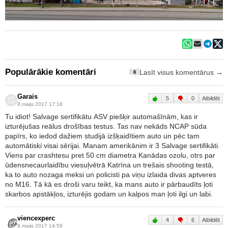
Populārākie komentāri
Lasīt visus komentārus →
8
Garais
5
0
Atbildēt
8.maijs 2017 17:18
Tu idiot! Salvage sertifikātu ASV piešķir automašīnām, kas ir
izturējušas reālus drošības testus. Tas nav nekāds NCAP sūda
papīrs, ko iedod dažiem studijā izšķaidītiem auto un pēc tam
automātiski visai sērijai. Manam amerikānim ir 3 Salvage sertifikāti.
Viens par crashtesu pret 50 cm diametra Kanādas ozolu, otrs par
ūdensnecaurlaidību viesuļvētrā Katrīna un trešais shooting testā,
ka to auto nozaga meksi un policisti pa viņu izlaida divas aptveres
no M16. Tā kā es droši varu teikt, ka mans auto ir pārbaudīts ļoti
skarbos apstākļos, izturējis godam un kalpos man ļoti ilgi un labi.
viencexperc
4
6
Atbildēt
8.maijs 2017 14:59