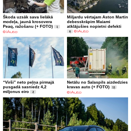
Škoda uzsāk sava lielākā
Miljardu vērtajam Aston Martin
modeļa, jaunā krosovera
debesskrāpim Maiami
Peaq, ražošanu (+ FOTO)
atklājušies nopietni defekti
1
6
“Virši” neto peļņa pirmajā
Netālu no Salaspils aizdedzies
pusgadā sasniedz 4,2
kravas auto (+ FOTO)
11
miljonus eiro
2