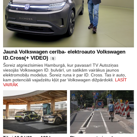
Jaunā Volkswagen cerība- elektroauto Volkswagen
ID.Cross(+ VIDEO)
5
Šoreiz atgriezīsimies Hamburgā, kur pavasarī TV Autoziņas
viesojās Volkswagen ID. bulvārī, un satikām vairākus jaunos
elektromobiļu modeļus. Šoreiz runa ir par ID. Cross. Tas ir auto,
kam potenciāli vajadzētu kļūt par Volkswagen dižpārdokli.
LASĪT
VAIRĀK