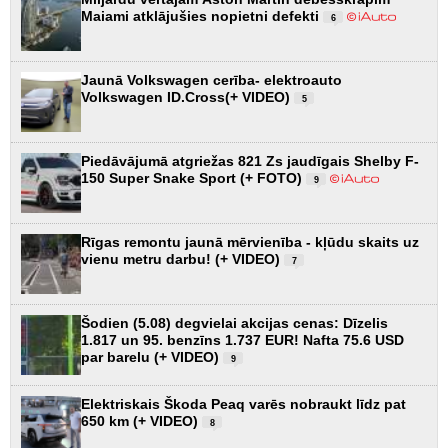
Maiami atklājušies nopietni defekti
6
Jaunā Volkswagen cerība- elektroauto
Volkswagen ID.Cross(+ VIDEO)
5
Piedāvājumā atgriežas 821 Zs jaudīgais Shelby F-
150 Super Snake Sport (+ FOTO)
9
Rīgas remontu jaunā mērvienība - kļūdu skaits uz
vienu metru darbu! (+ VIDEO)
7
Šodien (5.08) degvielai akcijas cenas: Dīzelis
1.817 un 95. benzīns 1.737 EUR! Nafta 75.6 USD
par barelu (+ VIDEO)
9
Elektriskais Škoda Peaq varēs nobraukt līdz pat
650 km (+ VIDEO)
8