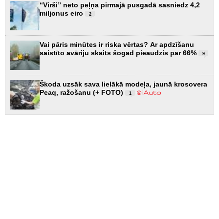
“Virši” neto peļņa pirmajā pusgadā sasniedz 4,2
miljonus eiro
2
Vai pāris minūtes ir riska vērtas? Ar apdzīšanu
saistīto avāriju skaits šogad pieaudzis par 66%
9
Škoda uzsāk sava lielākā modeļa, jaunā krosovera
Peaq, ražošanu (+ FOTO)
1