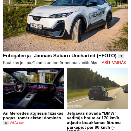
Fotogalerija: Jaunais Subaru Uncharted (+FOTO)
3
Kaut kas ļoti pazīstams un tomēr nedaudz citādāks.
LASĪT VAIRĀK
Arī Mercedes atgriezīs fiziskās
Jelgavas novadā “BMW”
pogas, tomēr ekrāni dominēs
vadītājs brauc ar 170 km/h,
atļauto braukšanas ātrumu
6
pārkāpjot par 80 km/h (+