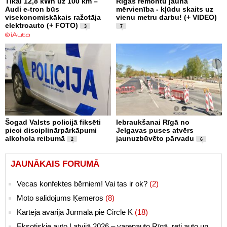
Tikai 12,8 kWh uz 100 km –
Rīgas remontu jaunā
Audi e-tron būs
mērvienība - kļūdu skaits uz
visekonomiskākais ražotāja
vienu metru darbu! (+ VIDEO)
elektroauto (+ FOTO)
3
7
Šogad Valsts policijā fiksēti
Iebraukšanai Rīgā no
pieci disciplinārpārkāpumi
Jelgavas puses atvērs
alkohola reibumā
jaunuzbūvēto pārvadu
2
6
JAUNĀKAIS FORUMĀ
Vecas konfektes bērniem! Vai tas ir ok?
(2)
Moto salidojums Ķemeros
(8)
Kārtējā avārija Jūrmalā pie Circle K
(18)
Eksotiskie auto Latvijā 2026 – varenauto Rīgā, reti auto un