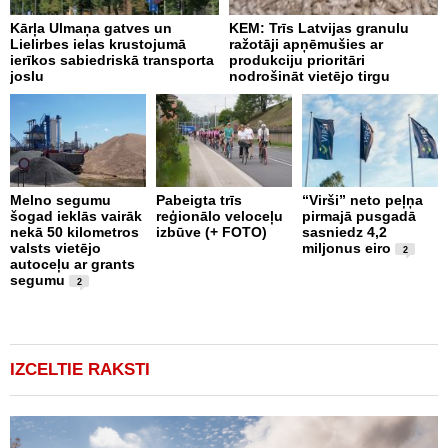
Kārļa Ulmaņa gatves un
KEM: Trīs Latvijas granulu
F
Lielirbes ielas krustojumā
ražotāji apņēmušies ar
U
ierīkos sabiedriskā transporta
produkciju prioritāri
joslu
nodrošināt vietējo tirgu
Melno segumu
Pabeigta trīs
“Virši” neto peļņa
šogad ieklās vairāk
reģionālo veloceļu
pirmajā pusgadā
N
nekā 50 kilometros
izbūve (+ FOTO)
sasniedz 4,2
a
valsts vietējo
miljonus eiro
a
2
autoceļu ar grants
segumu
2
IZCELTIE RAKSTI