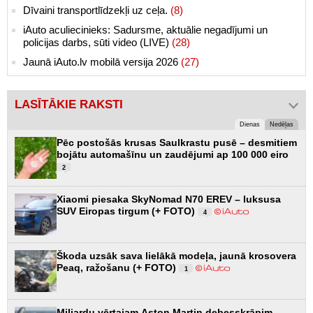
Dīvaini transportlīdzekļi uz ceļa.
(8)
iAuto aculiecinieks: Sadursme, aktuālie negadījumi un
policijas darbs, sūti video (LIVE)
(28)
Jaunā iAuto.lv mobilā versija 2026
(27)
LASĪTĀKIE RAKSTI
Dienas
Nedēļas
Pēc postošās krusas Saulkrastu pusē – desmitiem
bojātu automašīnu un zaudējumi ap 100 000 eiro
2
Xiaomi piesaka SkyNomad N70 EREV – luksusa
SUV Eiropas tirgum (+ FOTO)
4
Škoda uzsāk sava lielākā modeļa, jaunā krosovera
Peaq, ražošanu (+ FOTO)
1
Miljardu vērtajam Aston Martin debesskrāpim