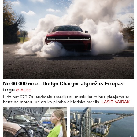
No 66 000 eiro - Dodge Charger atgriežas Eiropas
tirgū
Līdz pat 670 Zs jaudīgais amerikāņu muskuļauto būs pieejams ar
benzīna motoru un arī kā pilnībā elektrisks mdelis.
LASĪT VAIRĀK