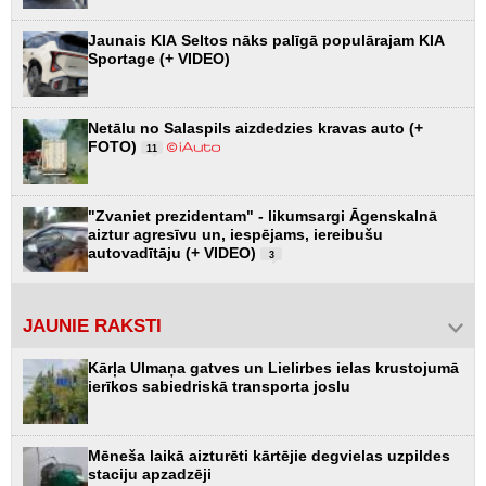
Jaunais KIA Seltos nāks palīgā populārajam KIA
Sportage (+ VIDEO)
Netālu no Salaspils aizdedzies kravas auto (+
FOTO)
11
"Zvaniet prezidentam" - likumsargi Āgenskalnā
aiztur agresīvu un, iespējams, iereibušu
autovadītāju (+ VIDEO)
3
JAUNIE RAKSTI
Kārļa Ulmaņa gatves un Lielirbes ielas krustojumā
ierīkos sabiedriskā transporta joslu
Mēneša laikā aizturēti kārtējie degvielas uzpildes
staciju apzadzēji