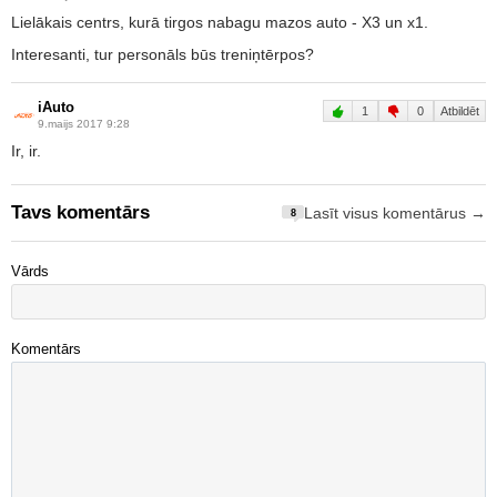
Lielākais centrs, kurā tirgos nabagu mazos auto - X3 un x1.
Interesanti, tur personāls būs treniņtērpos?
iAuto
1
0
Atbildēt
9.maijs 2017 9:28
Ir, ir.
Tavs komentārs
Lasīt visus komentārus →
8
Vārds
Komentārs