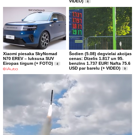
VIDEO)
6
Xiaomi piesaka SkyNomad
Šodien (5.08) degvielai akcijas
N70 EREV – luksusa SUV
cenas: Dīzelis 1.817 un 95.
Eiropas tirgum (+ FOTO)
benzīns 1.737 EUR! Nafta 75.6
4
USD par barelu (+ VIDEO)
9