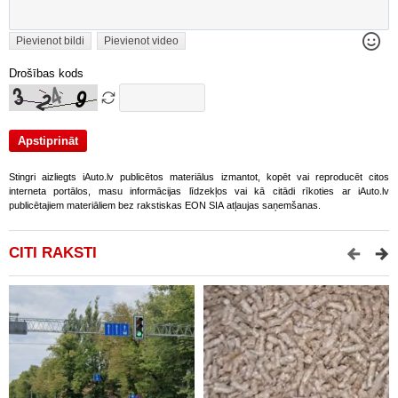
Pievienot bildi
Pievienot video
Drošības kods
Stingri aizliegts iAuto.lv publicētos materiālus izmantot, kopēt vai reproducēt citos
interneta portālos, masu informācijas līdzekļos vai kā citādi rīkoties ar iAuto.lv
publicētajiem materiāliem bez rakstiskas EON SIA atļaujas saņemšanas.
CITI RAKSTI