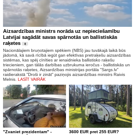
Aizsardzības ministrs norāda uz nepieciešamību
Latvijai sagādāt savas spārnotās un ballistiskās
raķetes
8
Nacionālajiem bruņotajiem spēkiem (NBS) jau tuvākajā laikā būs
jādomā, kā savā rīcībā iegūt gan efektīvas pretraķešu aizsardzības
sistēmas, kas spēj cīnīties ar ienaidnieka ballistisko raķešu
triecieniem, gan tālās darbības uzbrukuma ieročus - ballistiskās un
spārnotās raķetes, Aizsardzības ministrijas portāla "Sargs.lv"
raidierakstā "Droši ir zināt" paziņojis aizsardzības ministrs Raivis
Melnis.
LASĪT VAIRĀK
"Zvaniet prezidentam" -
3600 EUR pret 255 EUR?