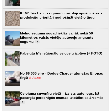
KEM: Trīs Latvijas granulu ražotāji apņēmušies ar
produkciju prioritāri nodrošināt vietējo tirgu
Melno segumu šogad ieklās vairāk nekā 50
kilometros valsts vietējo autoceļu ar grants
segumu
2
Pabeigta trīs reģionālo veloceļu izbūve (+ FOTO)
No 66 000 eiro - Dodge Charger atgriežas Eiropas
tirgū
Ceļojuma suvenīru vietā – izsists auto logs: kā
pasargāt personīgās mantas, atpūšoties ārzemēs
1