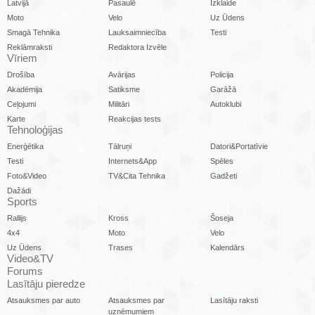
Latvijā
Pasaulē
Izklaide
Moto
Velo
Uz Ūdens
Smagā Tehnika
Lauksaimniecība
Testi
Reklāmraksti
Redaktora Izvēle
Vīriem
Drošība
Avārijas
Policija
Akadēmija
Satiksme
Garāžā
Ceļojumi
Militāri
Autoklubi
Karte
Reakcijas tests
Tehnoloģijas
Enerģētika
Tālruņi
Datori&Portatīvie
Testi
Internets&App
Spēles
Foto&Video
TV&Cita Tehnika
Gadžeti
Dažādi
Sports
Rallijs
Kross
Šoseja
4x4
Moto
Velo
Uz Ūdens
Trases
Kalendārs
Video&TV
Forums
Lasītāju pieredze
Atsauksmes par auto
Atsauksmes par
Lasītāju raksti
uzņēmumiem