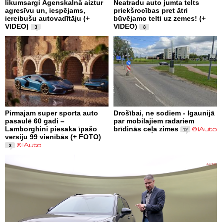
likumsargi Āgenskalnā aiztur
Neatradu auto jumta telts
agresīvu un, iespējams,
priekšrocības pret ātri
iereibušu autovadītāju (+
būvējamo telti uz zemes! (+
VIDEO)
VIDEO)
3
8
Pirmajam super sporta auto
Drošībai, ne sodiem - Igaunijā
pasaulē 60 gadi –
par mobilajiem radariem
Lamborghini piesaka īpašo
brīdinās ceļa zimes
12
versiju 99 vienībās (+ FOTO)
3